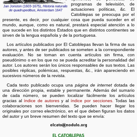
programas de televisión, de
Jan Jonston (1603-1675),
Historia naturalis
actuaciones políticas, &c.
El
de quadrupedibus,
Amsterdam 1647
Catoblepas
se preocupa por el
presente, es decir, por cualquier cosa que pueda suceder en el
mundo, aunque, como es natural, prestará especial atención a lo
que sucede en los distintos Estados que en distintos continentes se
sirven de la lengua española y de la portuguesa.
Los artículos publicados por
El Catoblepas
llevan la firma de sus
autores, y antes de ser publicados se someten a la correspondiente
evaluación. No se toman en cuenta artículos sin firma, con
pseudónimo o en los que no se pueda acreditar la personalidad del
autor. Los autores serán los únicos responsables de sus textos. Las
posibles réplicas, polémicas, respuestas, &c., irán apareciendo en
sucesivos números de la revista.
Cada texto publicado ocupa una
página de internet
dotada de
una dirección propia, estable y permanente. Además del sumario
de cada número, se pueden localizar fácilmente los artículos
gracias al
índice de autores
y al
índice por secciones.
Todas las
colaboraciones son bienvenidas. Se pueden hacer llegar los
originales por correo electrónico, en el que deben figuran los datos
del autor y un breve resumen del texto que se envía: