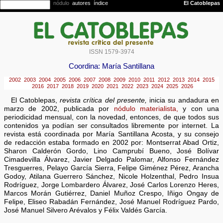
ISSN 1579-3974
Coordina: María Santillana
2002
2003
2004
2005
2006
2007
2008
2009
2010
2011
2012
2013
2014
2015
2016
2017
2018
2019
2020
2021
2022
2023
2024
2025
2026
El Catoblepas
,
revista crítica del presente,
inicia su andadura en
marzo de 2002, publicada por
nódulo materialista,
y con una
periodicidad mensual, con la novedad, entonces, de que todos sus
contenidos ya podían ser consultados libremente por internet. La
revista está coordinada por María Santillana Acosta, y su consejo
de redacción estaba formado en 2002 por: Montserrat Abad Ortiz,
Sharon Calderón Gordo, Lino Camprubí Bueno, José Bolívar
Cimadevilla Álvarez, Javier Delgado Palomar, Alfonso Fernández
Tresguerres, Pelayo García Sierra, Felipe Giménez Pérez, Arancha
Godoy, Atilana Guerrero Sánchez, Nicole Holzenthal, Pedro Insua
Rodríguez, Jorge Lombardero Álvarez, José Carlos Lorenzo Heres,
Marcos Morán Gutiérrez, Daniel Muñoz Crespo, Iñigo Ongay de
Felipe, Eliseo Rabadán Fernández, José Manuel Rodríguez Pardo,
José Manuel Silvero Arévalos y Félix Valdés García.