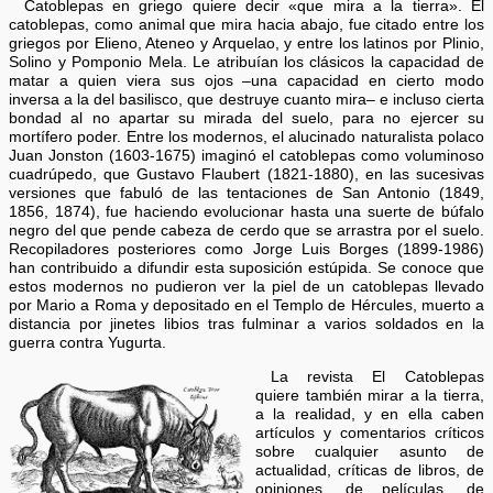
Catoblepas en griego quiere decir «que mira a la tierra». El
catoblepas, como animal que mira hacia abajo, fue citado entre los
griegos por Elieno, Ateneo y Arquelao, y entre los latinos por Plinio,
Solino y Pomponio Mela. Le atribuían los clásicos la capacidad de
matar a quien viera sus ojos –una capacidad en cierto modo
inversa a la del basilisco, que destruye cuanto mira– e incluso cierta
bondad al no apartar su mirada del suelo, para no ejercer su
mortífero poder. Entre los modernos, el alucinado naturalista polaco
Juan Jonston (1603-1675) imaginó el catoblepas como voluminoso
cuadrúpedo, que Gustavo Flaubert (1821-1880), en las sucesivas
versiones que fabuló de las tentaciones de San Antonio (1849,
1856, 1874), fue haciendo evolucionar hasta una suerte de búfalo
negro del que pende cabeza de cerdo que se arrastra por el suelo.
Recopiladores posteriores como Jorge Luis Borges (1899-1986)
han contribuido a difundir esta suposición estúpida. Se conoce que
estos modernos no pudieron ver la piel de un catoblepas llevado
por Mario a Roma y depositado en el Templo de Hércules, muerto a
distancia por jinetes libios tras fulminar a varios soldados en la
guerra contra Yugurta.
La revista
El Catoblepas
quiere también mirar a la tierra,
a la realidad, y en ella caben
artículos y comentarios críticos
sobre cualquier asunto de
actualidad, críticas de libros, de
opiniones, de películas, de