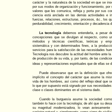
carácter y la naturaleza de la sociedad en que se ins
por sus modos de organización y funcionamiento, por s
valores que les comunica, refleja y porta por sus con
ciencia está anclada en las demás actividades e in
fuerzas, relaciones, estructuras, procesos, &c., los 
perdurabilidad, crecimiento, orientación y decadencia 
La tecnología
debemos entenderla, a pesar de
concepciones que se divulgan al respecto, como u
métodos y técnicas científicas, teóricas y emp
sistemática y con determinados fines, a la producci
servicios para la satisfacción de las necesidades h
Tecnología nos descubre la actitud del hombre ante la 
de producción de su vida, y, por tanto, de las condicio
ideas y representaciones espirituales que de ellas se d
Puede observarse que en la definición que ofr
implícito el concepto del carácter que asume la mi
vida de los hombres, así como del reflejo ideal que s
lo que por supuesto está signado por sus necesidades 
clase o clases dominantes en el sistema dado.
Cuando la burguesía asume la sociedad com
también lo hace con la tecnología; de ahí que su desa
su magnitud
modernizadora,
lo vean aviesamente c
carácter natural y, simplemente, como signo de
civili