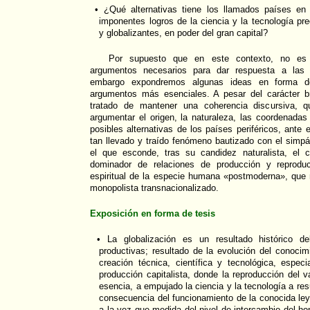
• ¿Qué alternativas tiene los llamados países en 
imponentes logros de la ciencia y la tecnología p
y globalizantes, en poder del gran capital?
Por supuesto que en este contexto, no es 
argumentos necesarios para dar respuesta a las an
embargo expondremos algunas ideas en forma de
argumentos más esenciales. A pesar del carácter b
tratado de mantener una coherencia discursiva, q
argumentar el origen, la naturaleza, las coordenada
posibles alternativas de los países periféricos, ant
tan llevado y traído fenómeno bautizado con el simpát
el que esconde, tras su candidez naturalista, el c
dominador de relaciones de producción y reproduc
espiritual de la especie humana «postmoderna», que 
monopolista transnacionalizado.
Exposición en forma de tesis
• La globalización es un resultado histórico del
productivas; resultado de la evolución del conoci
creación técnica, científica y tecnológica, espe
producción capitalista, donde la reproducción del va
esencia, a empujado la ciencia y la tecnología a r
consecuencia del funcionamiento de la conocida ley 
a la vez que medida del nivel de intercambio del ho