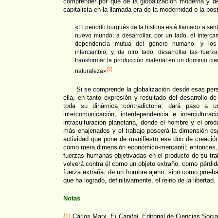
comprender por qué de la globalización moderna y d
capitalista en la llamada era de la modernidad o la po
«El periodo burgués de la historia está llamado a sen
nuevo mundo: a desarrollar, por un lado, el interca
dependencia mutua del género humano, y los 
intercambio; y, de otro lado, desarrollar las fuer
transformar la producción material en un dominio cien
{3}
naturaleza»
Si se comprende la globalización desde esas persp
ella, en tanto expresión y resultado del desarrollo d
toda su dinámica contradictoria, dará paso a 
intercomunicación, interdependencia e intercultur
intraculturación planetaria, donde el hombre y el pro
más enajenados y el trabajo poseerá la dimensión 
actividad que pone de manifiesto ese don de creació
como mera dimensión económico-mercantil; entonces, e
fuerzas humanas objetivadas en el producto de su trab
volverá contra él como un objeto extraño, como pérdid
fuerza extraña, de un hombre ajeno, sino como prueb
que ha logrado, definitivamente, el reino de la libertad.
Notas
{1}
Carlos Marx,
El Capital,
Editorial de Ciencias Soci