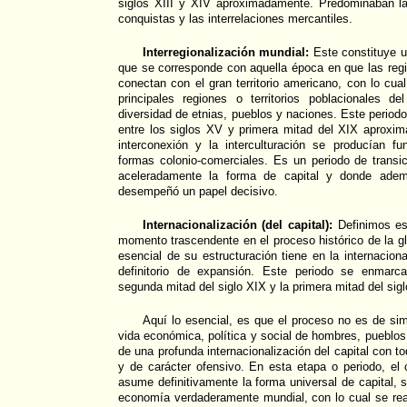
siglos XIII y XIV aproximadamente. Predominaban la
conquistas y las interrelaciones mercantiles.
Interregionalización mundial:
Este constituye u
que se corresponde con aquella época en que las reg
conectan con el gran territorio americano, con lo cua
principales regiones o territorios poblacionales 
diversidad de etnias, pueblos y naciones. Este period
entre los siglos XV y primera mitad del XIX aproxi
interconexión y la interculturación se producían 
formas colonio-comerciales. Es un periodo de transi
aceleradamente la forma de capital y donde ademá
desempeñó un papel decisivo.
Internacionalización (del capital):
Definimos es
momento trascendente en el proceso histórico de la gl
esencial de su estructuración tiene en la internaciona
definitorio de expansión. Este periodo se enmarc
segunda mitad del siglo XIX y la primera mitad del sig
Aquí lo esencial, es que el proceso no es de simp
vida económica, política y social de hombres, pueblos
de una profunda internacionalización del capital con t
y de carácter ofensivo. En esta etapa o periodo, el 
asume definitivamente la forma universal de capital, 
economía verdaderamente mundial, con lo cual se real