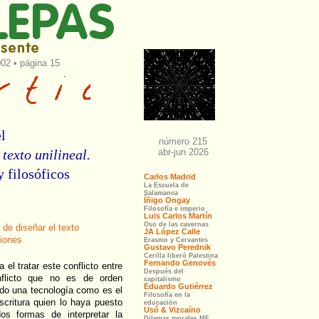
02 • página 15
el
l
texto unilineal.
 filosóficos
de diseñar el texto
siones
el tratar este conflicto entre
nflicto que no es de orden
ido una tecnología como es el
escritura quien lo haya puesto
os formas de interpretar la