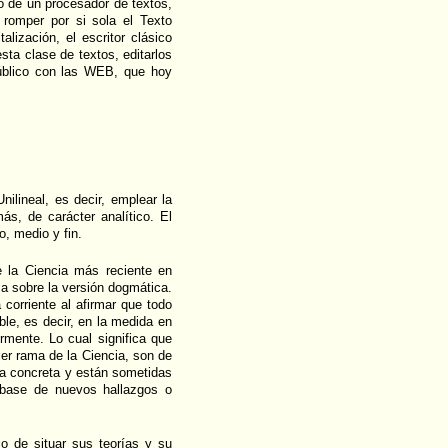
io de un procesador de textos,
 romper por si sola el Texto
alización, el escritor clásico
sta clase de textos, editarlos
público con las WEB, que hoy
nilineal, es decir, emplear la
ás, de carácter analítico. El
o, medio y fin.
 la Ciencia más reciente en
ma sobre la versión dogmática.
corriente al afirmar que todo
ble, es decir, en la medida en
mente. Lo cual significa que
ier rama de la Ciencia, son de
ica concreta y están sometidas
a base de nuevos hallazgos o
co de situar sus teorías y su