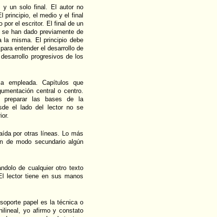
 y un solo final. El autor no
 principio, el medio y el final
por el escritor. El final de un
e se han dado previamente de
 la misma. El principio debe
para entender el desarrollo de
 desarrollo progresivos de los
ca empleada. Capítulos que
gumentación central o centro.
e preparar las bases de la
sde el lado del lector no se
ior.
aída por otras líneas. Lo más
n de modo secundario algún
ándolo de cualquier otro texto
El lector tiene en sus manos
soporte papel es la técnica o
nilineal, yo afirmo y constato