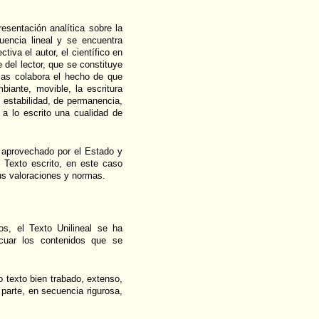
esentación analítica sobre la
cuencia lineal y se encuentra
tiva el autor, el científico en
 del lector, que se constituye
sas colabora el hecho de que
mbiante, movible, la escritura
e estabilidad, de permanencia,
r a lo escrito una cualidad de
 aprovechado por el Estado y
l Texto escrito, en este caso
sus valoraciones y normas.
os, el Texto Unilineal se ha
cuar los contenidos que se
o texto bien trabado, extenso,
 parte, en secuencia rigurosa,