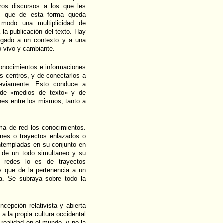
tros discursos a los que les
, que de esta forma queda
e modo una multiplicidad de
a la publicación del texto. Hay
ligado a un contexto y a una
no vivo y cambiante.
conocimientos e informaciones
es centros, y de conectarlos a
eviamente. Esto conduce a
», de «medios de texto» y de
nes entre los mismos, tanto a
rma de red los conocimientos.
ones o trayectos enlazados o
ontempladas en su conjunto en
a de un todo simultaneo y su
e redes lo es de trayectos
ás que de la pertenencia a un
na. Se subraya sobre todo la
ncepción relativista y abierta
a la propia cultura occidental
 realidad en el mundo, y no la