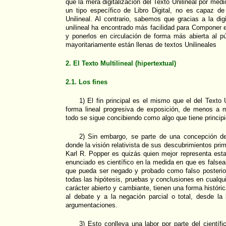
que la mera digitalización del Texto Unilineal por med
un tipo específico de Libro Digital, no es capaz de
Unilineal. Al contrario, sabemos que gracias a la digit
unilineal ha encontrado más facilidad para Componer e
y ponerlos en circulación de forma más abierta al 
mayoritariamente están llenas de textos Unilineales
2. El Texto Multilineal (hipertextual)
2.1. Los fines
1) El fin principal es el mismo que el del Texto U
forma lineal progresiva de exposición, de menos a m
todo se sigue concibiendo como algo que tiene principi
2) Sin embargo, se parte de una concepción de
donde la visión relativista de sus descubrimientos pri
Karl R. Popper es quizás quien mejor representa esta 
enunciado es científico en la medida en que es falsea
que pueda ser negado y probado como falso posterior
todas las hipótesis, pruebas y conclusiones en cualqu
carácter abierto y cambiante, tienen una forma histór
al debate y a la negación parcial o total, desde l
argumentaciones.
3) Esto conlleva una labor por parte del científi