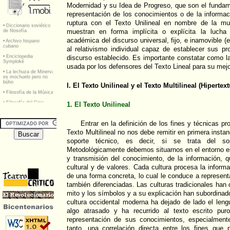
Modernidad y su Idea de Progreso, que son el fundam
representación de los conocimientos o de la informac
ruptura con el Texto Unilineal en nombre de la multi
muestran en forma implícita o explícita la lucha 
académica del discurso universal, fijo, e inamovible (
al relativismo individual capaz de establecer sus pr
discurso establecido. Es importante constatar como la
usada por los defensores del Texto Lineal para su mejo
I. El Texto Unilineal y el Texto Multilineal (Hipertext
1. El Texto Unilineal
Entrar en la definición de los fines y técnicas pr
Texto Multilineal no nos debe remitir en primera insta
soporte técnico, es decir, si se trata del sop
Metodológicamente debemos situarnos en el entorno es
y transmisión del conocimiento, de la información, 
cultural y de valores. Cada cultura procesa la inform
de una forma concreta, lo cual le conduce a represent
también diferenciadas. Las culturas tradicionales han
mito y los símbolos y a su explicación han subordinado 
cultura occidental moderna ha dejado de lado el len
algo atrasado y ha recurrido al texto escrito pu
representación de sus conocimientos, especialmente 
tanto, una correlación directa entre los fines que 