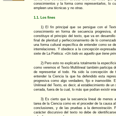
conocimientos y la forma como representarlos, lo c
empleen una técnicas y no otras.
1.1. Los fines
1) El fin principal que se persigue con el Text
conocimiento en forma de secuencia progresiva,
constituye el principio del texto, que va en desarrol
final de plenitud y perfeccionamiento de lo comenzado
una forma cultural específica de entender como se d
interrelaciones. Y obedece a la concepción expresada 
siete de La Poética:
«Un todo es aquello que tiene prin
2) Pero esto no explicaría totalmente la especific
como veremos el Texto Multilineal también participa d
de representar el todo. Ha sido la concepción de 
entender la Ciencia la que ha defendido esta repres
progresiva como algo verdadero, fijo e inamovible. 
Unilineal del Texto, es decir, al establecimiento de un 
cerrada, fuera de la cual, lo más que podían existir e
3) Es cierto que la secuencia lineal de menos a
tarea de la Ciencia como es el proceder de la causa al
conclusiones, y de las pruebas a la demostración.
carácter discursivo del texto no debe de identificars