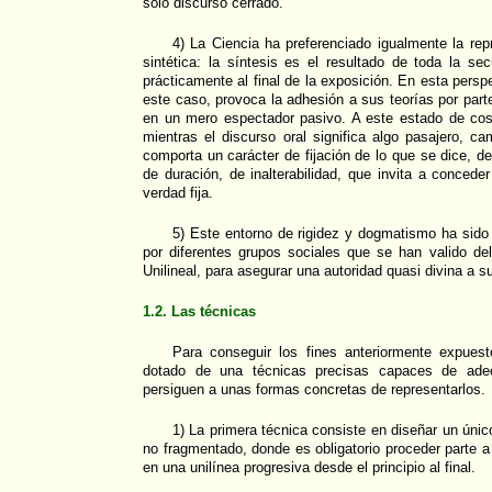
solo discurso cerrado.
4) La Ciencia ha preferenciado igualmente la repr
sintética: la síntesis es el resultado de toda la se
prácticamente al final de la exposición. En esta perspec
este caso, provoca la adhesión a sus teorías por parte
en un mero espectador pasivo. A este estado de co
mientras el discurso oral significa algo pasajero, ca
comporta un carácter de fijación de lo que se dice, d
de duración, de inalterabilidad, que invita a concede
verdad fija.
5) Este entorno de rigidez y dogmatismo ha sido
por diferentes grupos sociales que se han valido de
Unilineal, para asegurar una autoridad quasi divina a 
1.2. Las técnicas
Para conseguir los fines anteriormente expuest
dotado de una técnicas precisas capaces de ade
persiguen a unas formas concretas de representarlos.
1) La primera técnica consiste en diseñar un únic
no fragmentado, donde es obligatorio proceder parte a
en una unilínea progresiva desde el principio al final.