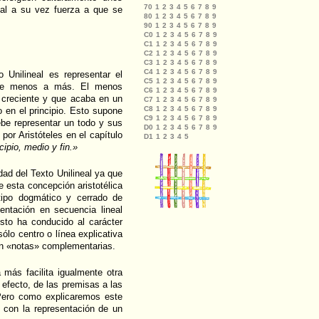
ual a su vez fuerza a que se
o Unilineal es representar el
 de menos a más. El menos
lo creciente y que acaba en un
 en el principio. Esto supone
ebe representar un todo y sus
por Aristóteles en el capítulo
cipio, medio y fin.»
idad del Texto Unilineal ya que
e esta concepción aristotélica
tipo dogmático y cerrado de
entación en secuencia lineal
Esto ha conducido al carácter
sólo centro o línea explicativa
ran «notas» complementarias.
 más facilita igualmente otra
 efecto, de las premisas a las
 Pero como explicaremos este
e con la representación de un