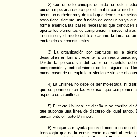
2) Con un solo principio definido, un solo medio
puede empezar a escribir por el final ni por el medio. El
tienen un carácter muy definido que debe ser respetado 
texto tiene siempre una función de conclusión ya qu
forma analítica las bases necesarias que conducen a
aportar los elementos de comprensión imprescindibles 
la unilinea y el medio del texto asume la tarea de un
contenidos y conocimientos.
3) La organización por capítulos es la técni
desarrollan en forma creciente la unilínea o única ar
Desde la perspectiva del autor un capítulo deb
comprensión y entendimiento de los siguientes. De
puede pasar de un capitulo al siguiente sin leer el anter
4) La Unilínea no debe de ser molestada, ni distr
que se permiten son las «notas», que complementa
aspecto de la unilínea
5) El texto Unilineal se diseña y se escribe aisl
que suponga una línea de discurso de igual rango. 
únicamente el Texto Unilineal.
6) Aunque la mayoría ponen el acento en que el 
tecnología que da la consistencia material al texto u