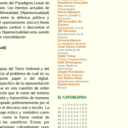
ento del Paradigma Lineal de
ión. Los intentos actuales de
linealidad (Hipertextualidad)
entre la defensa política y
el «pensamiento único») frente
opios centros o descentrar el
 Hipertextualidad esta siendo
r consolidación.
ual)
opias del Texto Unilineal y del
ncia al problema de cual es su
orte papel o del digital.
pecifico de la representación
que es una cuestión de orden
ación que le viene del entorno
arla y transmitirla de maneras
 optado preferentemente por el
el discurso oral o escrito. La
guaje mítico y simbólico como
ro como la forma central de
los científicos. Existe, por
persiguen culturalmente unos