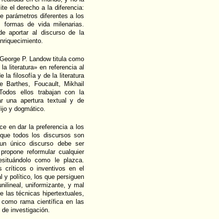
te el derecho a la diferencia:
de parámetros diferentes a los
s formas de vida milenarias.
e aportar al discurso de la
nriquecimiento.
 George P. Landow titula como
a literatura» en referencia al
la filosofía y de la literatura
e Barthes, Foucault, Mikhail
Todos ellos trabajan con la
ar una apertura textual y de
fijo y dogmático.
uce en dar la preferencia a los
 que todos los discursos son
 un único discurso debe ser
 propone reformular cualquier
resituándolo como le plazca.
 críticos o inventivos en el
l y político, los que persiguen
nilineal, uniformizante, y mal
e las técnicas hipertextuales,
 como rama científica en las
 de investigación.