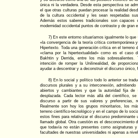
única ni la verdadera. Desde esta perspectiva se admi
el que otras culturas puedan procesar la realidad des
de la cultura occidental y les sean respetadas su
Además estos saberes tradicionales son capaces d
modernidad occidental puntos de contraste y de gran e
7) En este entorno situaríamos igualmente lo que
«la convergencia de la teoría crítica contemporánea y l
Hipertexto. Toda una generación crítica en el terreno de 
«clama por la hipertextualidad» como es el caso d
Bakhtin y Derrida, entre los más sobresalientes. 
intención de romper la Unilinealidad, de proporcion
ayudar a descentrar y a deconstruir el discurso único, 
8) En lo social y político todo lo anterior se trad
discursos plurales y a su interconexión, admitiendo
abiertos y cambiantes y que la autoridad fija de
desplazada. Cada lector más allá del científico, se
discurso a partir de sus valores y preferencias, 
Realmente son hoy los grupos minoritarios, los más
terreno científico-tecnológico y en el campo de lo socia
estos fines para relativizar el discurso predominante u
llamado global. Otra cuestión es el desconocimiento d
que todavía no están presentes como asignaturas y
facultades de nuestras universidades ni apenas a nivel