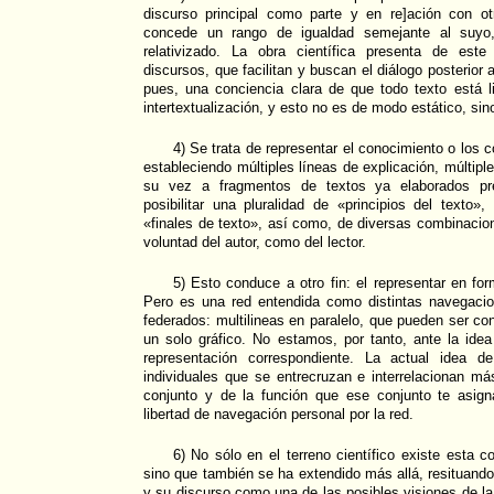
discurso principal como parte y en re]ación con o
concede un rango de igualdad semejante al suyo
relativizado. La obra científica presenta de est
discursos, que facilitan y buscan el diálogo posterior 
pues, una conciencia clara de que todo texto está 
intertextualización, y esto no es de modo estático, si
4) Se trata de representar el conocimiento o los 
estableciendo múltiples líneas de explicación, múltipl
su vez a fragmentos de textos ya elaborados pr
posibilitar una pluralidad de «principios del texto
«finales de texto», así como, de diversas combinacio
voluntad del autor, como del lector.
5) Esto conduce a otro fin: el representar en fo
Pero es una red entendida como distintas navegaci
federados: multilineas en paralelo, que pueden ser c
un solo gráfico. No estamos, por tanto, ante la ide
representación correspondiente. La actual idea d
individuales que se entrecruzan e interrelacionan m
conjunto y de la función que ese conjunto te asig
libertad de navegación personal por la red.
6) No sólo en el terreno científico existe esta co
sino que también se ha extendido más allá, resituando 
y su discurso como una de las posibles visiones de la