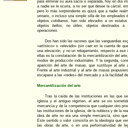
para eliminar su aura sacra o separada, hoy en día ir
a nadie se le ocurra, a no ser que desee la cárcel, e
pero lo más sorprendente es quizá que a nadie realm
urinario, o incluso una simple silla de los empleados
objetos cotidianos, han sido
elevados
a un estatus i
objetos
bellos,
no
útiles
; objetos destinados a
operaciones.
Dos han sido las razones que las vanguardias esgr
«artístico» o «elevado» (sin caer en la cuenta de q
una
elevación,
y no un rebajamiento, respecto a ese 
ellas es la constatación de la
mercantilización
del arte
modos de producción industriales. Y la segunda, conse
aparición del arte de masas, que sustituye al arte ar
Frente al arte industrial y al arte de masas propusie
escapase a las «redes» del mercado y a la facilidad 
Mercantilización del arte
Tras la caída de las instituciones en las que se
Iglesia y el antiguo régimen, el arte se vio someti
mercancía y de la competencia que cualquier otro pr
las instituciones de la iglesia, de la nobleza y de la rea
obra de arte no era una simple mercancía, sino qu
Este sentido o valor consistía en la ideología que ve
las obras de arte, o en una performatividad de leg