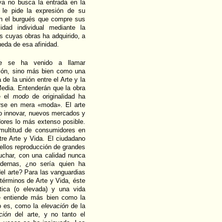
a ya no busca la entrada en la
le pide la expresión de su
 en el burgués que compre sus
dad individual mediante la
as cuyas obras ha adquirido, a
ueda de esa afinidad.
ue se ha venido a llamar
ión, sino más bien como una
de la unión entre el Arte y la
Media. Entenderán que la obra
e el
modo
de originalidad ha
irse en mera «moda». El arte
o innovar, nuevos mercados y
ores lo más extenso posible.
ultitud de consumidores en
ntre Arte y Vida. El ciudadano
ellos reproducción de grandes
uchar, con una calidad nunca
dernas, ¿no sería quien ha
del arte? Para las vanguardias
términos de Arte y Vida, éste
ica (o elevada) y una vida
se entiende más bien como la
to es, como la
elevación
de la
ción
del arte, y no tanto el