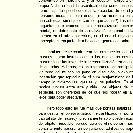
convertirse en mercancía, y el receptor incorpora s
propia Vida, entendida espiritualmente como un pu
como Espíritu que debe evitar la suciedad de los obj
consumo industrial, para encontrar su momento en l
una actividad sin objetos con los que actuar?) Las mo
seguirían este proceso de desmaterialización, ponie
mental, en detrimento de la realización material de l
culmen en el arte conceptual, en el que el objeto 
concepto, el conjunto de reflexiones generadas sobre el
También relacionado con la destrucción del o
museos, como instituciones a las que están destin
museo sigue las leyes de la mercantilización en cuan
de entradas. Además, es un instrumento de manipulac
visitante del museo no pone en discusión lo expue
institución que reproduciría el aura benjaminiana de
tiempo lo hicieron las iglesias y los palacios. En 
temida ruptura entre arte y vida. Los objetos del
especial, son diferentes de los que nos rodean en la
lejos para poder afectarla.
Pero todo esto no fue más que bonitas palabras.
para destruir el objeto artístico mercantilizado (y, por 
capitalista del museo), precisamente sólo pueden existi
del objeto museable, porque fuera de él no serían más
sencillamente basura: un conjunto de ladrillos, de pape