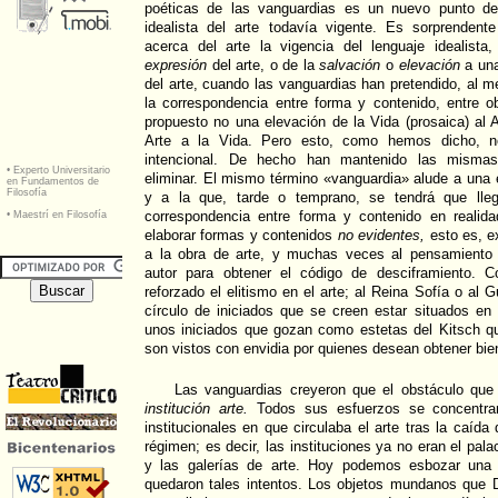
poéticas de las vanguardias es un nuevo punto de v
idealista del arte todavía vigente. Es sorprendent
acerca del arte la vigencia del lenguaje idealista
expresión
del arte, o de la
salvación
o
elevación
a una
del arte, cuando las vanguardias han pretendido, al 
la correspondencia entre forma y contenido, entre o
propuesto no una elevación de la Vida (prosaica) al A
Arte a la Vida. Pero esto, como hemos dicho, 
intencional. De hecho han mantenido las mismas
eliminar. El mismo término «vanguardia» alude a una e
y a la que, tarde o temprano, se tendrá que lleg
correspondencia entre forma y contenido en realid
elaborar formas y contenidos
no evidentes,
esto es, ex
a la obra de arte, y muchas veces al pensamiento 
autor para obtener el código de desciframiento. C
reforzado el elitismo en el arte; al Reina Sofía o al
círculo de iniciados que se creen estar situados en
unos iniciados que gozan como estetas del Kitsch q
son vistos con envidia por quienes desean obtener bien
Las vanguardias creyeron que el obstáculo que
institución arte.
Todos sus esfuerzos se concentra
institucionales en que circulaba el arte tras la caída 
régimen; es decir, las instituciones ya no eran el pala
y las galerías de arte. Hoy podemos esbozar una 
quedaron tales intentos. Los objetos mundanos que