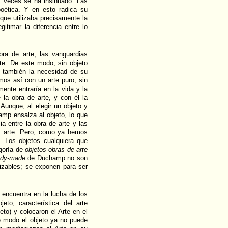
as veces se ha insinuado. Las
oética. Y en esto radica su
 que utilizaba precisamente la
itimar la diferencia entre lo
bra de arte, las vanguardias
rte. De este modo, sin objeto
 y también la necesidad de su
mos así con un arte puro, sin
mente entraría en la vida y la
e la obra de arte, y con él la
unque, al elegir un objeto y
mp ensalza al objeto, lo que
a entre la obra de arte y las
es arte. Pero, como ya hemos
. Los objetos cualquiera que
goría de
objetos-obras de arte
ady-made
de Duchamp no son
lizables; se exponen para ser
 encuentra en la lucha de los
eto, característica del arte
eto) y colocaron el Arte en el
 modo el objeto ya no puede