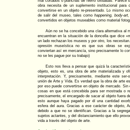
mal cortados o planchas de hierro oxidadas. Parece se
obra necesita de un suplemento institucional para 
convertirse en un objeto re-presentado. Lo mismo ocu
de salir del museo, tales como
happening,
body-art,
convertidos en objetos museables como material fotogr
Aún no se ha concebido una clara alternativa al m
encuentran en la situación de la doncella que dice 
un lado rechazan los museos y por otro, los necesitan
opresión museística no es que sus obras se e
conviertan así en mercancía, sino precisamente lo con
no se les pague por su trabajo)
Esto nos lleva a pensar que quizá la característi
objeto, esto es, una obra de arte materializada y of
interpretación. Y, precisamente, mediante este ser-
unión de Arte y Vida. Es verdad que la obra de arte
por eso puede convertirse en objeto de mercado. Sin 
cosas en que está concebida para ser mostrada o r
precisamente, el encargado de sacar al objeto fuera d
esto aunque haya pagado por él una cantidad exorbit
esfera del aura. Gracias a ese carácter de objeto, 
debido a que no se identifican. Gracias a la segreg
sujetos actantes, y del distanciamiento que ello provoc
vida a través del objeto de arte.