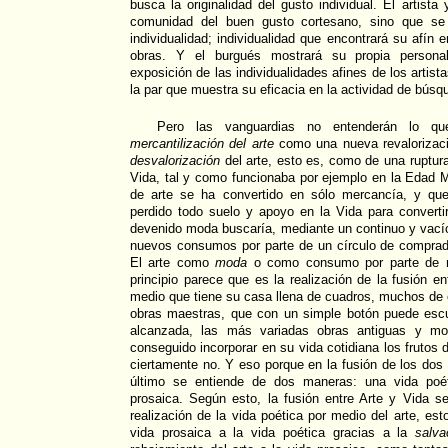
busca la originalidad del gusto individual. El artist
comunidad del buen gusto cortesano, sino que se 
individualidad; individualidad que encontrará su afín
obras. Y el burgués mostrará su propia personali
exposición de las individualidades afines de los artist
la par que muestra su eficacia en la actividad de búsq
Pero las vanguardias no entenderán lo q
mercantilización del arte
como una nueva revalorizac
desvalorización
del arte, esto es, como de una ruptura 
Vida, tal y como funcionaba por ejemplo en la Edad 
de arte se ha convertido en sólo mercancía, y qu
perdido todo suelo y apoyo en la Vida para convert
devenido moda buscaría, mediante un continuo y vací
nuevos consumos por parte de un círculo de comprad
El arte como
moda
o como consumo por parte de m
principio parece que es la realización de la fusión e
medio que tiene su casa llena de cuadros, muchos de 
obras maestras, que con un simple botón puede esc
alcanzada, las más variadas obras antiguas y mo
conseguido incorporar en su vida cotidiana los frutos 
ciertamente no. Y eso porque en la fusión de los dos 
último se entiende de dos maneras: una vida poét
prosaica. Según esto, la fusión entre Arte y Vida 
realización de la vida poética por medio del arte, es
vida prosaica a la vida poética gracias a la
salva