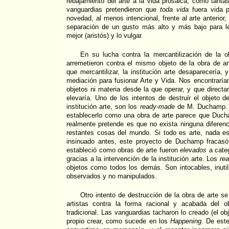
rebajamiento del arte a la vida prosaica, como tant
vanguardias pretendieron que
toda vida
fuera vida p
novedad, al menos intencional, frente al arte anterior,
separación de un gusto más alto y más bajo para leg
mejor (aristós) y lo vulgar.
En su lucha contra la mercantilización de la o
arremetieron contra el mismo objeto de la obra de a
que mercantilizar, la institución arte desaparecería,
mediación para fusionar Arte y Vida. Nos encontraría
objetos ni materia desde la que operar, y que directa
elevaría. Uno de los intentos de destruir el objeto d
institución arte, son los
ready-made
de M. Duchamp. A
establecerlo como una obra de arte parece que Ducha
realmente pretende es que no exista ninguna diferenci
restantes cosas del mundo. Si todo es arte, nada 
insinuado antes, este proyecto de Duchamp fracasó
estableció como obras de arte fueron
elevados
a cate
gracias a la intervención de la institución arte. Los
re
objetos como todos los demás. Son intocables, inuti
observados y no manipulados.
Otro intento de destrucción de la obra de arte se
artistas contra la forma racional y acabada del obj
tradicional. Las vanguardias tacharon lo creado (el obj
propio crear, como sucede en los
Happening.
De este