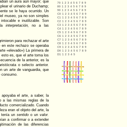
radian un aura aún mayor; que
mplear el urinario de Duchamp;
ente se le haya ocurrido. Un
 del museo, ya no son simples
ntocable e inutilizable. Son
 la
interpretación,
no a las
imieron para rechazar el arte
ue en este rechazo se operaba
arte «elevado») La primera de
, esto es, que el arte toma los
cuencia de la anterior, es la
istócrata o selecto anterior.
ron un arte de vanguardia, que
de consumo.
 apoyaba el arte, a saber, la
do a las mismas reglas de la
oducto comercializado. Cuando
leza eran el objeto del arte, la
e tenía un
sentido
o un
valor.
nían a confirmar o a extender
itimación de las diferencias