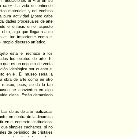
in mediaciones el Arte en su
ro
crear.
La vida se entiende
etos materiales y del cochino
a pura actividad (¿pero cabe
dalidades procesuales de arte
ndo el énfasis en el aspecto
a obra, algo que llegaría a su
no es tan importante como el
 propio discurso artístico.
bjeto está el rechazo a los
ados los objetos de arte. El
to que es un negocio de venta
ión ideológica por cuanto el
sto en él. El museo sería la
 la obra de arte como en otro
el museo, pues, se da la tan
 museo se convierten en algo
 vida diaria. Están demasiado
 Las obras de arte realizadas
tanto, en contra de la dinámica
r en el contexto institucional
 que simples cacharros, si no
les de periódico, de cristales