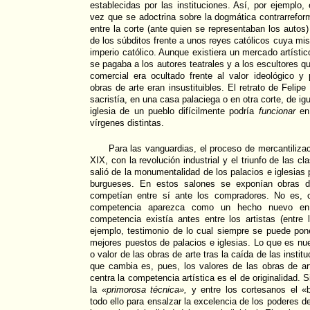
establecidas por las instituciones. Así, por ejemplo,
vez que se adoctrina sobre la dogmática contrarrefor
entre la corte (ante quien se representaban los autos)
de los súbditos frente a unos reyes católicos cuya mis
imperio católico. Aunque existiera un mercado artísti
se pagaba a los autores teatrales y a los escultores qu
comercial era ocultado frente al valor ideológico y
obras de arte eran insustituibles. El retrato de Felip
sacristía, en una casa palaciega o en otra corte, de ig
iglesia de un pueblo difícilmente podría
funcionar
en 
vírgenes distintas.
Para las vanguardias, el proceso de mercantilizaci
XIX, con la revolución industrial y el triunfo de las c
salió de la monumentalidad de los palacios e iglesias 
burgueses. En estos salones se exponían obras d
competían entre sí ante los compradores. No es, 
competencia aparezca como un hecho nuevo en 
competencia existía antes entre los artistas (entre
ejemplo, testimonio de lo cual siempre se puede poner
mejores puestos de palacios e iglesias. Lo que es nu
o valor de las obras de arte tras la caída de las insti
que cambia es, pues, los valores de las obras de ar
centra la competencia artística es el de originalidad. 
la
«primorosa técnica»,
y entre los cortesanos el «
todo ello para ensalzar la excelencia de los poderes de