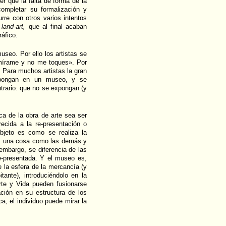
r que la falta de forma de la
completar su formalización y
rre con otros varios intentos
 land-art,
que al final acaban
áfico.
useo. Por ello los artistas se
«mírame y no me toques». Por
. Para muchos artistas la gran
xpongan en un museo, y se
trario: que no se expongan (y
ca de la obra de arte sea ser
recida a la re-presentación o
objeto es como se realiza la
 es una cosa como las demás y
embargo, se diferencia de las
e-presentada. Y el museo es,
e la esfera de la mercancía (y
ante), introduciéndolo en la
Arte y Vida pueden fusionarse
ación en su estructura de los
a, el individuo puede mirar la