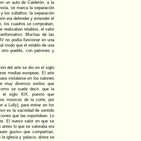
 en un auto de Calderón, a la
mista, se marca la separación
 y los súbditos; la separación
ión era defender y extender el
co, los cuadros se compraban,
e realizaban retablos, el valor
 performativo. Muchas de las
e IV no podía
funcionar
en una
ual modo que el retablo de una
otro pueblo, con patrones y
ón del arte se dio en el siglo
lases medias europeas. El arte
para instalarse en los salones
e muy diversos estilos que
como se suele decir, que la
el siglo XIX, puesto que
 los músicos de la corte, por
 a Lully), para entrar en los
evo es la vaciedad de sentido
tuciones que las soportaban. Lo
te. El nuevo valor en que se
Si antes lo que se valoraba era
buen gusto» que compartían,
 la iglesia y palacio, ahora se