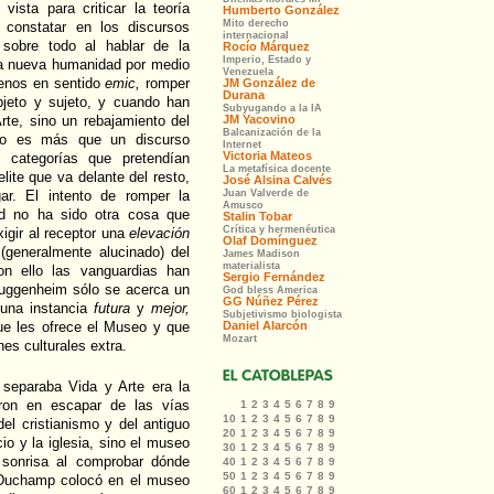
ista para criticar la teoría
e constatar en los discursos
, sobre todo al hablar de la
 nueva humanidad por medio
menos en sentido
emic,
romper
bjeto y sujeto, y cuando han
rte, sino un rebajamiento del
no es más que un discurso
 categorías que pretendían
lite que va delante del resto,
ar. El intento de romper la
ad no ha sido otra cosa que
igir al receptor una
elevación
(generalmente alucinado) del
on ello las vanguardias han
 Guggenheim sólo se acerca un
 una instancia
futura
y
mejor,
ue les ofrece el Museo y que
es culturales extra.
 separaba Vida y Arte era la
ron en escapar de las vías
del cristianismo y del antiguo
cio y la iglesia, sino el museo
sonrisa al comprobar dónde
 Duchamp colocó en el museo