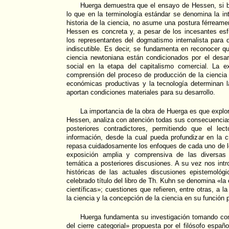
Huerga demuestra que el ensayo de Hessen, si b
lo que en la terminología estándar se denomina la int
historia de la ciencia, no asume una postura férreame
Hessen es concreta y, a pesar de los incesantes esf
los representantes del dogmatismo internalista para 
indiscutible. Es decir, se fundamenta en reconocer qu
ciencia newtoniana están condicionados por el desar
social en la etapa del capitalismo comercial. La e
comprensión del proceso de producción de la ciencia
económicas productivas y la tecnología determinan l
aportan condiciones materiales para su desarrollo.
La importancia de la obra de Huerga es que explo
Hessen, analiza con atención todas sus consecuencias,
posteriores contradictores, permitiendo que el lec
información, desde la cual pueda profundizar en la c
repasa cuidadosamente los enfoques de cada uno de l
exposición amplia y comprensiva de las diversas 
temática a posteriores discusiones. A su vez nos intr
históricas de las actuales discusiones epistemológ
celebrado título del libro de Th. Kuhn se denomina «la 
científicas»; cuestiones que refieren, entre otras, a l
la ciencia y la concepción de la ciencia en su función p
Huerga fundamenta su investigación tomando co
del cierre categorial» propuesta por el filósofo esp