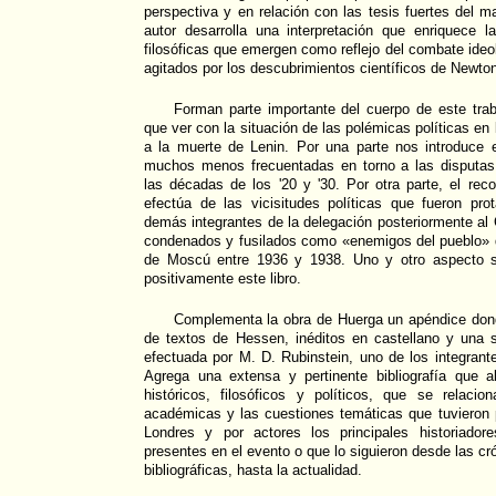
perspectiva y en relación con las tesis fuertes del ma
autor desarrolla una interpretación que enriquece l
filosóficas que emergen como reflejo del combate ideo
agitados por los descubrimientos científicos de Newto
Forman parte importante del cuerpo de este tra
que ver con la situación de las polémicas políticas en 
a la muerte de Lenin. Por una parte nos introduce
muchos menos frecuentadas en torno a las disputas f
las décadas de los '20 y '30. Por otra parte, el re
efectúa de las vicisitudes políticas que fueron pro
demás integrantes de la delegación posteriormente al 
condenados y fusilados como «enemigos del pueblo» d
de Moscú entre 1936 y 1938. Uno y otro aspecto si
positivamente este libro.
Complementa la obra de Huerga un apéndice don
de textos de Hessen, inéditos en castellano y una 
efectuada por M. D. Rubinstein, uno de los integrante
Agrega una extensa y pertinente bibliografía que 
históricos, filosóficos y políticos, que se relacio
académicas y las cuestiones temáticas que tuvieron 
Londres y por actores los principales historiador
presentes en el evento o que lo siguieron desde las cr
bibliográficas, hasta la actualidad.