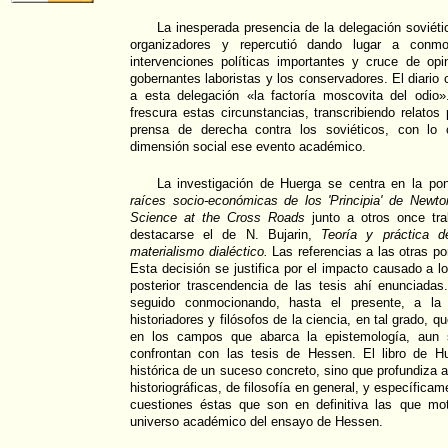
La inesperada presencia de la delegación soviétic
organizadores y repercutió dando lugar a conmo
intervenciones políticas importantes y cruce de opi
gobernantes laboristas y los conservadores. El diario
a esta delegación «la factoría moscovita del odi
frescura estas circunstancias, transcribiendo relatos
prensa de derecha contra los soviéticos, con lo 
dimensión social ese evento académico.
La investigación de Huerga se centra en la p
raíces socio-económicas de los 'Principia' de Newto
Science at the Cross Roads
junto a otros once tra
destacarse el de N. Bujarin,
Teoría y práctica d
materialismo dialéctico.
Las referencias a las otras po
Esta decisión se justifica por el impacto causado a l
posterior trascendencia de las tesis ahí enunciad
seguido conmocionando, hasta el presente, a la 
historiadores y filósofos de la ciencia, en tal grado, 
en los campos que abarca la epistemología, aun si
confrontan con las tesis de Hessen. El libro de H
histórica de un suceso concreto, sino que profundiza 
historiográficas, de filosofía en general, y específicame
cuestiones éstas que son en definitiva las que mot
universo académico del ensayo de Hessen.