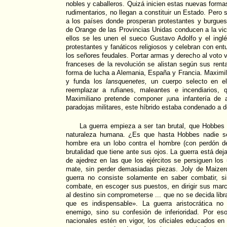
nobles y caballeros. Quizá inicien estas nuevas forma
rudimentarios, no llegan a constituir un Estado. Pero 
a los países donde prosperan protestantes y burgues
de Orange de las Provincias Unidas conducen a la vic
ellos se les unen el sueco Gustavo Adolfo y el ing
protestantes y fanáticos religiosos y celebran con ent
los señores feudales. Portar armas y derecho al voto v
franceses de la revolución se alistan según sus rent
forma de lucha a Alemania, España y Francia. Maximili
y funda los
lansquenetes,
un cuerpo selecto en el
reemplazar a rufianes, maleantes e incendiarios, qu
Maximiliano pretende componer ¡una infantería de a
paradojas militares, este híbrido estaba condenado a 
La guerra empieza a ser tan brutal, que Hobbes 
naturaleza humana. ¿Es que hasta Hobbes nadie se
hombre era un lobo contra el hombre (con perdón de
brutalidad que tiene ante sus ojos. La guerra está dej
de ajedrez en las que los ejércitos se persiguen los
mate, sin perder demasiadas piezas. Joly de Maizero
guerra no consiste solamente en saber combatir, s
combate, en escoger sus puestos, en dirigir sus mar
al destino sin comprometerse ... que no se decida libr
que es indispensable». La guerra aristocrática no
enemigo, sino su confesión de inferioridad. Por es
nacionales estén en vigor, los oficiales educados e