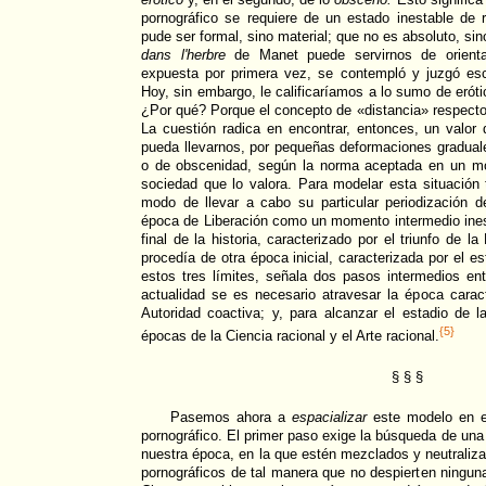
pornográfico se requiere de un estado inestable de 
pude ser formal, sino material; que no es absoluto, sin
dans l'herbre
de Manet puede servirnos de orient
expuesta por primera vez, se contempló y juzgó es
Hoy, sin embargo, le calificaríamos a lo sumo de eróti
¿Por qué? Porque el concepto de «distancia» respect
La cuestión radica en encontrar, entonces, un valor
pueda llevarnos, por pequeñas deformaciones gradual
o de obscenidad, según la norma aceptada en un mo
sociedad que lo valora. Para modelar esta situación
modo de llevar a cabo su particular periodización d
época de Liberación como un momento intermedio ines
final de la historia, caracterizado por el triunfo de
procedía de otra época inicial, caracterizada por el es
estos tres límites, señala dos pasos intermedios entr
actualidad se es necesario atravesar la época carac
Autoridad coactiva; y, para alcanzar el estadio de 
{5}
épocas de la Ciencia racional y el Arte racional.
§ § §
Pasemos ahora a
espacializar
este modelo en el
pornográfico. El primer paso exige la búsqueda de una
nuestra época, en la que estén mezclados y neutraliz
pornográficos de tal manera que no despierten ninguna