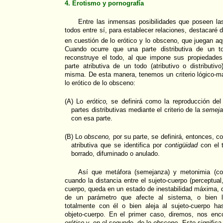
4. Erotismo y pornografía
Entre las inmensas posibilidades que poseen la
todos entre sí, para establecer relaciones, destacaré d
en cuestión de lo erótico y lo obsceno, que juegan aq
Cuando ocurre que una parte distributiva de un todo
reconstruye el todo, al que impone sus propiedades
parte atributiva de un todo (atributivo o distributiv
misma. De esta manera, tenemos un criterio lógico-mat
lo erótico de lo obsceno:
(A) Lo
erótico,
se definirá como la reproducción del
partes distributivas mediante el criterio de la
semeja
con esa parte.
(B) Lo
obsceno,
por su parte, se definirá, entonces, c
atributiva que se identifica por
contigüidad
con el t
borrado, difuminado o anulado.
Así que metáfora (semejanza) y metonimia (con
cuando la distancia entre el sujeto-cuerpo (perceptual, o
cuerpo, queda en un estado de inestabilidad máxima,
de un parámetro que afecte al sistema, o bien l
totalmente con él o bien aleja al sujeto-cuerpo ha
objeto-cuerpo. En el primer caso, diremos, nos enc
erótico
y, en el segundo, de lo
obsceno.
Esto significa 