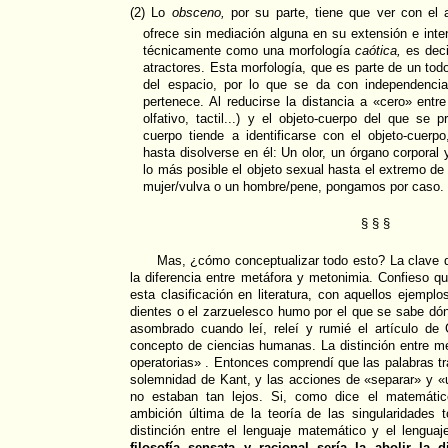
(2) Lo
obsceno,
por su parte, tiene que ver con el 
ofrece sin mediación alguna en su extensión e inte
técnicamente como una morfología
caótica,
es decir
atractores. Esta morfología, que es parte de un todo
del espacio, por lo que se da con independencia
pertenece. Al reducirse la distancia a «cero» entre
olfativo, tactil...) y el objeto-cuerpo del que se 
cuerpo tiende a identificarse con el objeto-cuerp
hasta disolverse en él: Un olor, un órgano corporal 
lo más posible el objeto sexual hasta el extremo de v
mujer/vulva o un hombre/pene, pongamos por caso.
§ § §
Mas, ¿cómo conceptualizar todo esto? La clave d
la diferencia entre metáfora y metonimia. Confieso q
esta clasificación en literatura, con aquellos ejemplo
dientes o el zarzuelesco humo por el que se sabe dó
asombrado cuando leí, releí y rumié el artículo d
concepto de ciencias humanas. La distinción entre me
operatorias» . Entonces comprendí que las palabras tr
solemnidad de Kant, y las acciones de «separar» y «un
no estaban tan lejos. Si, como dice el matemátic
ambición última de la teoría de las singularidades t
distinción entre el lenguaje matemático y el lenguaj
filosofía sensata y racional sería la abolir la d