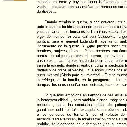
la noche es corta y hay que llenar la faldriquera; 
viudas... disparan con sus mañas las hormonas sin sa
de dioses...
Cuando termina la guerra, a ese
potlatch
–en el
todo lo que se ha ido adquiriendo penosamente a trav
y de las artes– los humanos lo llamamos «paz». Lo
vigor del tiempo: Si para Karl von Clausewitz la gu
política, para el general Lüdendorff, apenas un sig
instrumento de la guerra. Y ¿qué pueden hacer en
hombres, mujeres, niños ... ? Los hombres transform
carros en diligencias para el correo; los avione
pasajeros... Las mujeres hacen de secretarias, enferm
van a la escuela, donde maestros, curas e ideólogos l
patrios y de odios al vecino... Y a todos juntos nos e
buen invento! ¡Gloria para su inventor!... El cine muest
la refriega, en la batalla, en la postguerra... Los
tiempos: los unos enseñan sus victorias; los otros, sus
Lo que más emociona en tiempos de paz es el esc
la homosexualidad..., pero también ciertas imágenes de
película..., hasta las exquisitas figuras del patinaj
guardianes del Espíritu!... escandalizan al público, 
a los censores de turno. Si por el «efecto domi
escandalizarse también, la administración coloca su a
prohíbe, se la condena, se la demoniza y se la llamar