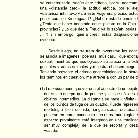
se caracterizaría, según este criterio, por su acercam
una «distancia cero»; la actitud erótica, por el al
«distancia infinita».¿Para este viaje era preciso est
poner cara de Kierkegaard? ¿Habría estado perdien
¿Tenía que haber aceptado aquel puesto en la Caja 
provincias? ¿Lo que decía Freud ya lo sabían los/la
... Y sin embargo, quería creer, estas disquisicion
evidente.
Desde luego, no se trata de inventarse los con
se asocia a imágenes, poemas, músicas... que excita
sexual, mientras que
pornográfico
se asocia a la exh
genitales y actos sexuales y muestra el deseo ciego h
Teniendo presente el criterio gnoseológico de la
dista
los términos en cuestión, me atrevería con un par de d
(1) Lo
erótico
tiene que ver con el aspecto de un objet
del sujeto-cuerpo que lo percibe y al que sólo es
objetos intermedios. La distancia se hace «infinita»
de los puntos de fuga de un cuadro. Puede represe
morfología bien definida, singularizada, destacan
ponerse en correspondencia con otras morfologías 
aspecto prominente está integrado en una totalida
ser muy compleja) de la que se recorta y desta
vestido...