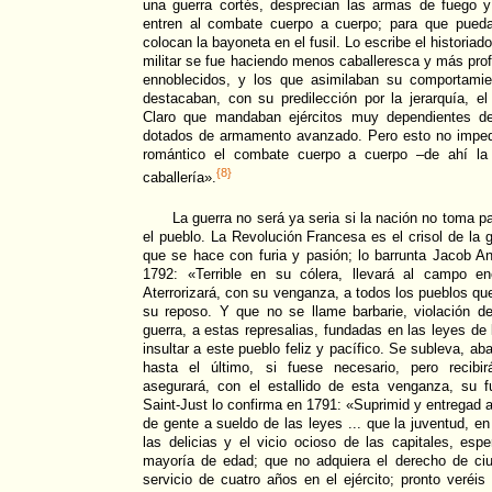
una guerra cortés, desprecian las armas de fuego 
entren al combate cuerpo a cuerpo; para que pueda
colocan la bayoneta en el fusil. Lo escribe el historiad
militar se fue haciendo menos caballeresca y más profe
ennoblecidos, y los que asimilaban su comportamie
destacaban, con su predilección por la jerarquía, el 
Claro que mandaban ejércitos muy dependientes del 
dotados de armamento avanzado. Pero esto no imped
romántico el combate cuerpo a cuerpo –de ahí la
{8}
caballería».
La guerra no será ya seria si la nación no toma pa
el pueblo. La Revolución Francesa es el crisol de la 
que se hace con furia y pasión; lo barrunta Jacob An
1792: «Terrible en su cólera, llevará al campo en
Aterrorizará, con su venganza, a todos los pueblos qu
su reposo. Y que no se llame barbarie, violación de
guerra, a estas represalias, fundadas en las leyes de
insultar a este pueblo feliz y pacífico. Se subleva, 
hasta el último, si fuese necesario, pero recibir
asegurará, con el estallido de esta venganza, su f
Saint-Just lo confirma en 1791: «Suprimid y entregad 
de gente a sueldo de las leyes ... que la juventud, en
las delicias y el vicio ocioso de las capitales, espe
mayoría de edad; que no adquiera el derecho de ci
servicio de cuatro años en el ejército; pronto veréis