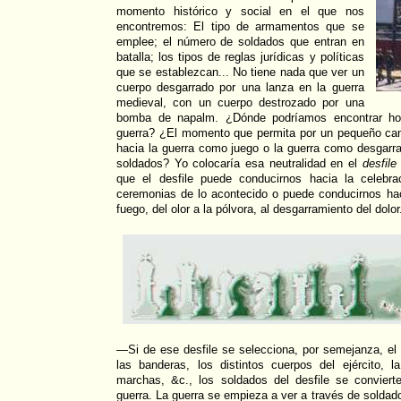
momento histórico y social en el que nos
encontremos: El tipo de armamentos que se
emplee; el número de soldados que entran en
batalla; los tipos de reglas jurídicas y políticas
que se establezcan... No tiene nada que ver un
cuerpo desgarrado por una lanza en la guerra
medieval, con un cuerpo destrozado por una
bomba de napalm. ¿Dónde podríamos encontrar ho
guerra? ¿El momento que permita por un pequeño cam
hacia la guerra como juego o la guerra como desgarr
soldados? Yo colocaría esa neutralidad en el
desfile 
que el desfile puede conducirnos hacia la celebr
ceremonias de lo acontecido o puede conducirnos hac
fuego, del olor a la pólvora, al desgarramiento del dolor
—Si de ese desfile se selecciona, por semejanza, el
las banderas, los distintos cuerpos del ejército,
marchas, &c., los soldados del desfile se convier
guerra. La guerra se empieza a ver a través de soldad