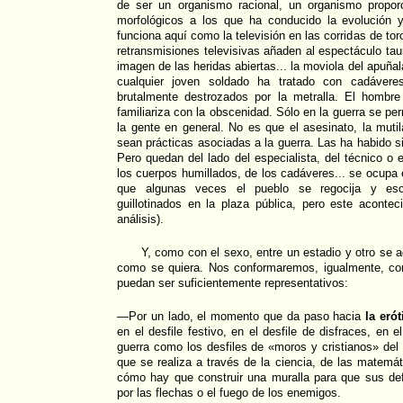
de ser un organismo racional, un organismo propo
morfológicos a los que ha conducido la evolución y 
funciona aquí como la televisión en las corridas de to
retransmisiones televisivas añaden al espectáculo tauri
imagen de las heridas abiertas... la moviola del apuñal
cualquier joven soldado ha tratado con cadávere
brutalmente destrozados por la metralla. El hombre
familiariza con la obscenidad. Sólo en la guerra se pe
la gente en general. No es que el asesinato, la mutil
sean prácticas asociadas a la guerra. Las ha habido s
Pero quedan del lado del especialista, del técnico o en
los cuerpos humillados, de los cadáveres... se ocupa el
que algunas veces el pueblo se regocija y es
guillotinados en la plaza pública, pero este acontec
análisis).
Y, como con el sexo, entre un estadio y otro se a
como se quiera. Nos conformaremos, igualmente, c
puedan ser suficientemente representativos:
—Por un lado, el momento que da paso hacia
la eró
en el desfile festivo, en el desfile de disfraces, en e
guerra como los desfiles de «moros y cristianos» de
que se realiza a través de la ciencia, de las matemát
cómo hay que construir una muralla para que sus d
por las flechas o el fuego de los enemigos.