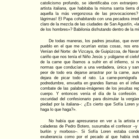
catolicismo profundo, se identificaba con extranjero 
artista italiana, que habitaba la misma santa tierra
aquella la más vergonzosa de las provocaciones? 
lágrimas! El Papa cohabitando con una pecadora irre
claro de la mezcla de las ciudades de San Agustín, «l
de los hombres»? Babilonia disfrutando dentro de la 
De todas maneras, los padres jesuitas, que eve
pueblo en el que me ocurrían estas cosas, nos ens
Venían del Norte: de Vizcaya, de Guipúzcoa, de Navarr
cariño que nos tenía el Niño Jesús y ¡válgame el cielo!
de la carne que íbamos a sufrir en el infierno, si
normas que conducían a una verdadera, única y sant
peor de todo era dejarse arrastrar por la carne, au
dejara de picar todo el rato. La carne-pornógraf
podredumbre, envuelta en grandes llamas en el infie
combate de las palabras-imágenes de los jesuitas re
cuerpo. Y entonces venía el día de la confesión.
oscuridad del confesionario para disimular la verg
piedad por la italiana–: ¿Es cierto que Sofía Loren y
haga lo que haga?».
No había que apresurarse en ver a la artista 
caladeras de Pedro Botero, susurraba el confesor –y 
burlón y morboso–. Si Sofía Loren estaba cond
exuberancia como por el pecado al que había indu