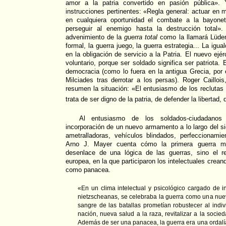
amor a la patria convertido en pasión pública». 
instrucciones pertinentes: «Regla general: actuar en 
en cualquiera oportunidad el combate a la bayonet
perseguir al enemigo hasta la destrucción total».
advenimiento de la
guerra total
como la llamará Lüden
formal, la guerra juego, la guerra estrategia... La igua
en la obligación de servicio a la Patria. El nuevo ejé
voluntario, porque ser soldado significa ser patriota. 
democracia (como lo fuera en la antigua Grecia, por
Milciades tras derrotar a los persas). Roger Cailloi
resumen la situación: «El entusiasmo de los reclutas 
trata de ser digno de la patria, de defender la libertad,
Al entusiasmo de los soldados-ciudadano
incorporación de un nuevo armamento a lo largo del sig
ametralladoras, vehículos blindados, perfeccionamie
Arno J. Mayer cuenta cómo la primera guerra mu
desenlace de una lógica de las guerras, sino el re
europea, en la que participaron los intelectuales crean
como panacea.
«En un clima intelectual y psicológico cargado de i
nietzscheanas, se celebraba la guerra como una nuev
sangre de las batallas prometían robustecer al indi
nación, nueva salud a la raza, revitalizar a la socie
Además de ser una panacea, la guerra era una ordalí