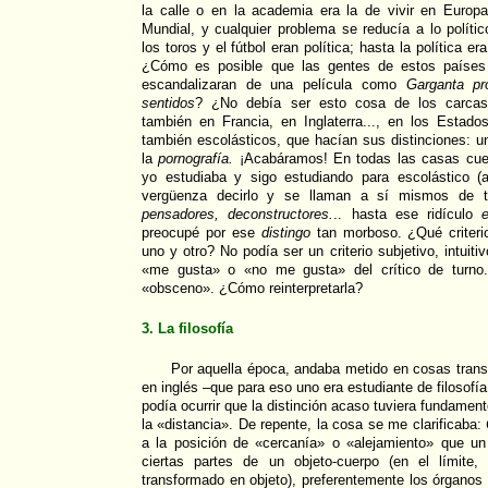
la calle o en la academia era la de vivir en Euro
Mundial, y cualquier problema se reducía a lo polític
los toros y el fútbol eran política; hasta la política er
¿Cómo es posible que las gentes de estos países 
escandalizaran de una película como
Garganta pr
sentidos
? ¿No debía ser esto cosa de los carcas
también en Francia, en Inglaterra..., en los Estado
también escolásticos, que hacían sus distinciones: 
la
pornografía.
¡Acabáramos! En todas las casas cue
yo estudiaba y sigo estudiando para escolástico (
vergüenza decirlo y se llaman a sí mismos de 
pensadores,
deconstructores.
.. hasta ese ridículo
preocupé por ese
distingo
tan morboso. ¿Qué criterio
uno y otro? No podía ser un criterio subjetivo, intuitiv
«me gusta» o «no me gusta» del crítico de turno. 
«obsceno». ¿Cómo reinterpretarla?
3. La filosofía
Por aquella época, andaba metido en cosas trans
en inglés –que para eso uno era estudiante de filosofí
podía ocurrir que la distinción acaso tuviera fundame
la «distancia». De repente, la cosa se me clarificaba:
a la posición de «cercanía» o «alejamiento» que un
ciertas partes de un objeto-cuerpo (en el límite,
transformado en objeto), preferentemente los órganos