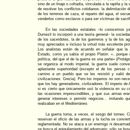
sino de un linaje o cofradía, vinculada a la rapiña y la
de resolver los conflictos cotidianos: la delimitación 
de los terrenos de caza, el reparto del agua, el secu
venderlos como esclavos o para ser víctimas de sacrif
En las sociedades estatales –lo conocemos ya
Dumezil lo incorporó a una teoría general– la sociedad
de los sacerdotes, la de los guerreros y la de los ag
muy apreciados e incluso la virtud más excelente prov
Los analistas están de acuerdo en señalar que la 
Estado, como ya sabía el propio Platón: «...porque 
política, del que el de la guerra es una parte» (
Protágo
se organiza al modo imperial, la guerra suele conve
aplastante superioridad (excepto el de los persas
camino a un pueblo que se les resistió y salió de
civilizaciones: Grecia). Pero los imperios no son nec
que los hay generadores, civilizadores. El imperio de
si es cierto que únicamente usó la violencia en su c
las ocasiones imprescindibles, y que sus armas eran
generar intereses o permitir negocios... imitando qu
realizaban en el Mediterráneo.
La guerra toma, a veces, el sesgo del torneo. Ci
reservan el oficio de las armas y la lucha se convier
reglamentada: No se ataca a un enemigo ni desarmado
se busca el aniquilamiento del adversario; sólo se busc