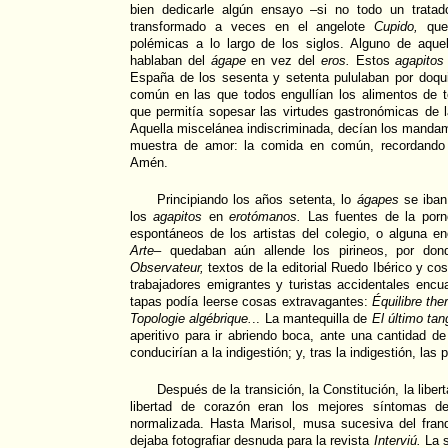
bien dedicarle algún ensayo –si no todo un trat
transformado a veces en el angelote
Cupido,
que 
polémicas a lo largo de los siglos. Alguno de aque
hablaban del
ágape
en vez del
eros.
Estos
agapitos
España de los sesenta y setenta pululaban por doq
común en las que todos engullían los alimentos de 
que permitía sopesar las virtudes gastronómicas de la
Aquella miscelánea indiscriminada, decían los mandam
muestra de amor: la comida en común, recordando 
Amén.
Principiando los años setenta, lo
ágapes
se iban
los
agapitos
en
erotómanos.
Las fuentes de la porno
espontáneos de los artistas del colegio, o alguna e
Arte
– quedaban aún allende los pirineos, por do
Observateur,
textos de la editorial Ruedo Ibérico y co
trabajadores emigrantes y turistas accidentales enc
tapas podía leerse cosas extravagantes:
Équilibre t
Topologie algébrique.
.. La mantequilla de
El último ta
aperitivo para ir abriendo boca, ante una cantidad d
conducirían a la indigestión; y, tras la indigestión, las 
Después de la transición, la Constitución, la liber
libertad de corazón eran los mejores síntomas de
normalizada. Hasta Marisol, musa sucesiva del fran
dejaba fotografiar desnuda para la revista
Interviú.
La s