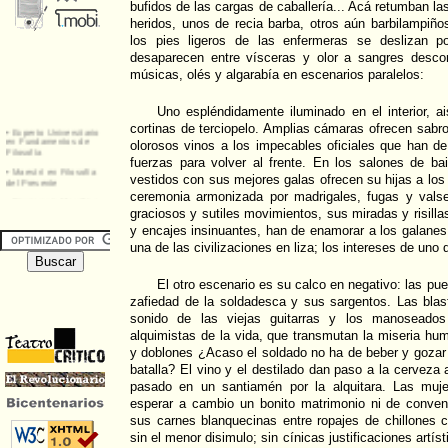
bufidos de las cargas de caballería... Acá retumban la
heridos, unos de recia barba, otros aún barbilampiño
los pies ligeros de las enfermeras se deslizan po
desaparecen entre vísceras y olor a sangres desc
músicas, olés y algarabía en escenarios paralelos:
Uno espléndidamente iluminado en el interior, a
cortinas de terciopelo. Amplias cámaras ofrecen sabro
olorosos vinos a los impecables oficiales que han d
fuerzas para volver al frente. En los salones de bai
vestidos con sus mejores galas ofrecen su hijas a los
ceremonia armonizada por madrigales, fugas y vals
graciosos y sutiles movimientos, sus miradas y risill
y encajes insinuantes, han de enamorar a los galanes
una de las civilizaciones en liza; los intereses de uno
El otro escenario es su calco en negativo: las pue
zafiedad de la soldadesca y sus sargentos. Las blas
sonido de las viejas guitarras y los manoseado
alquimistas de la vida, que transmutan la miseria h
y doblones ¿Acaso el soldado no ha de beber y gozar s
batalla? El vino y el destilado dan paso a la cerveza 
pasado en un santiamén por la alquitara. Las muj
esperar a cambio un bonito matrimonio ni de conven
sus carnes blanquecinas entre ropajes de chillones 
sin el menor disimulo; sin cínicas justificaciones artís