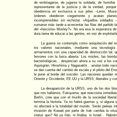
de embriagarse, de jugarse la soldada, de humillar 
representante de la justicia y de la verdad, porqu
obediencia en exclusiva a sus jefes –Lenin, Mussoli
órdenes obedecen ciegamente y acatan planes
incomprensibles sin rechistar. «Aquellos soldados 
sumarse más tarde a acrecentar las filas del partido la
del «fascista» Mosley?». No era esa la esperanza d
dura tarea de educar a las gentes, en vez de explotarl
La guerra se contempla como aniquilación del 
los valores nacionales, mediante una tecnología 
armamentos con una capacidad de destrucción tal, q
fervores con la boca abierta. Los misiles, las bomb
bacteriológicas... desprecian ahora a su vez a los c
Aquisgrán, Hiroshima y Nagasakhi... anulan todo nac
se dan cuenta del cambio de escala y el piloto del
Eno
le pone al borde del suicidio. Las naciones quedan 
Oriente y Occidente; EE.UU y la URSS; liberales y co
La desaparición de la URSS, uno de los dos bloq
que nos hallamos. Fukuyama, que reacciona inmediata
Berlín, cree que con el triunfo de la sociedad liber
termina la historia. Ya no habrá guerras y, si algun
no afectará a la totalidad del mundo. Serán peleas in
invasión de Kuwait por parte de Irak cambia la situ
status quo
? No ya Irán, ni Arabia, ni Israel... Habr