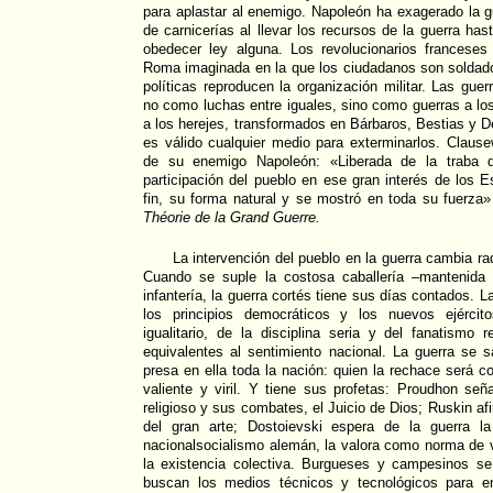
para aplastar al enemigo. Napoleón ha exagerado la
de carnicerías al llevar los recursos de la guerra hast
obedecer ley alguna. Los revolucionarios francese
Roma imaginada en la que los ciudadanos son soldado
políticas reproducen la organización militar. Las gu
no como luchas entre iguales, sino como guerras a los
a los herejes, transformados en Bárbaros, Bestias y 
es válido cualquier medio para exterminarlos. Claus
de su enemigo Napoleón: «Liberada de la traba 
participación del pueblo en ese gran interés de los Es
fin, su forma natural y se mostró en toda su fuerza»
Théorie de la Grand Guerre.
La intervención del pueblo en la guerra cambia 
Cuando se suple la costosa caballería –mantenida 
infantería, la guerra cortés tiene sus días contados. L
los principios democráticos y los nuevos ejército
igualitario, de la disciplina seria y del fanatismo 
equivalentes al sentimiento nacional. La guerra se 
presa en ella toda la nación: quien la rechace será co
valiente y viril. Y tiene sus profetas: Proudhon se
religioso y sus combates, el Juicio de Dios; Ruskin afi
del gran arte; Dostoievski espera de la guerra la
nacionalsocialismo alemán, la valora como norma de ve
la existencia colectiva. Burgueses y campesinos s
buscan los medios técnicos y tecnológicos para en