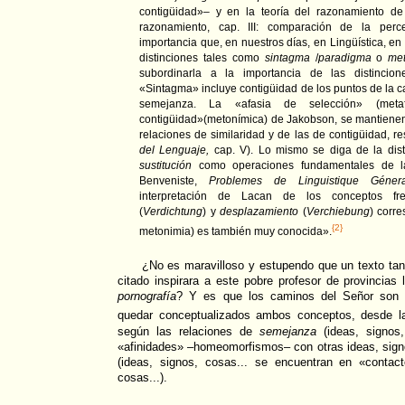
contigüidad»– y en la teoría del razonamiento de 
razonamiento, cap. III: comparación de la perc
importancia que, en nuestros días, en Lingüística, en
distinciones tales como
sintagma
/
paradigma
o
met
subordinarla a la importancia de las distinci
«Sintagma» incluye contigüidad de los puntos de la 
semejanza. La «afasia de selección» (meta
contigüidad»(metonímica) de Jakobson, se mantienen
relaciones de similaridad y de las de contigüidad, r
del Lenguaje,
cap. V). Lo mismo se diga de la dist
sustitución
como operaciones fundamentales de la L
Benveniste,
Problemes de Linguistique Génera
interpretación de Lacan de los conceptos f
(
Verdichtung
) y
desplazamiento
(
Verchiebung
) corr
{2}
metonimia) es también muy conocida».
¿No es maravilloso y estupendo que un texto tan
citado inspirara a este pobre profesor de provincias 
pornografía
? Y es que los caminos del Señor son i
quedar conceptualizados ambos conceptos, desde l
según las relaciones de
semejanza
(ideas, signos,
«afinidades» –homeomorfismos– con otras ideas, sign
(ideas, signos, cosas... se encuentran en «contac
cosas...).