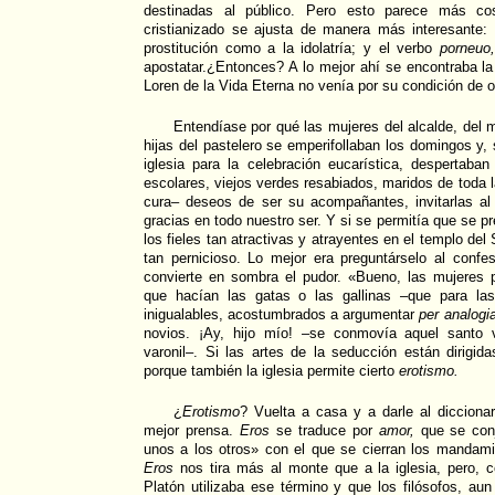
destinadas al público. Pero esto parece más co
cristianizado se ajusta de manera más interesante:
prostitución como a la idolatría; y el verbo
porneuo
apostatar.¿Entonces? A lo mejor ahí se encontraba la
Loren de la Vida Eterna no venía por su condición de 
Entendíase por qué las mujeres del alcalde, del 
hijas del pastelero se emperifollaban los domingos y,
iglesia para la celebración eucarística, despertaba
escolares, viejos verdes resabiados, maridos de toda 
cura– deseos de ser su acompañantes, invitarlas al
gracias en todo nuestro ser. Y si se permitía que se p
los fieles tan atractivas y atrayentes en el templo del
tan pernicioso. Lo mejor era preguntárselo al confe
convierte en sombra el pudor. «Bueno, las mujeres 
que hacían las gatas o las gallinas –que para las
inigualables, acostumbrados a argumentar
per analog
novios. ¡Ay, hijo mío! –se conmovía aquel santo 
varonil–. Si las artes de la seducción están dirigid
porque también la iglesia permite cierto
erotismo.
¿
Erotismo
? Vuelta a casa y a darle al dicciona
mejor prensa.
Eros
se traduce por
amor,
que se conj
unos a los otros» con el que se cierran los mandami
Eros
nos tira más al monte que a la iglesia, pero, c
Platón utilizaba ese término y que los filósofos, au