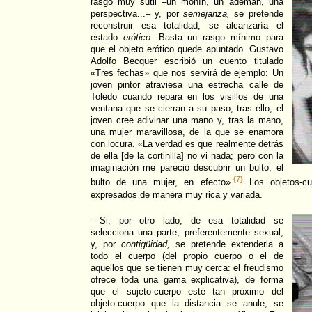
rasgo muy sutil –un mohín, un ademán, una
perspectiva...– y, por
semejanza,
se pretende
reconstruir esa totalidad, se alcanzaría el
estado
erótico.
Basta un rasgo mínimo para
que el objeto erótico quede apuntado. Gustavo
Adolfo Becquer escribió un cuento titulado
«Tres fechas» que nos servirá de ejemplo: Un
joven pintor atraviesa una estrecha calle de
Toledo cuando repara en los visillos de una
ventana que se cierran a su paso; tras ello, el
joven cree adivinar una mano y, tras la mano,
una mujer maravillosa, de la que se enamora
con locura. «La verdad es que realmente detrás
de ella [de la cortinilla] no vi nada; pero con la
imaginación me pareció descubrir un bulto; el
{7}
bulto de una mujer, en efecto».
Los objetos-cu
expresados de manera muy rica y variada.
—Si, por otro lado, de esa totalidad se
selecciona una parte, preferentemente sexual,
y, por
contigüidad,
se pretende extenderla a
todo el cuerpo (del propio cuerpo o el de
aquellos que se tienen muy cerca: el freudismo
ofrece toda una gama explicativa), de forma
que el sujeto-cuerpo esté tan próximo del
objeto-cuerpo que la distancia se anule, se