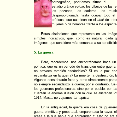
pornográfico, podríamos situar el
estadio gráfico
vulgar
: los dibujos de las r
los pezones, las caderas, los musl
desproporcionada hasta ocupar todo el
eróticos, que culminan en el
chat
de Inter
mujeres o de hombres frente a los especta
Estas distinciones que represento en las imág
simples indicativos, que, como es natural, cada 
imágenes que considere más cercanas a su sensibilid
5. La guerra
Pero, recordemos, nos encontrábamos hace un 
política, que es un período de transición entre guerra
no provoca también escándalos? Si en la paz esc
escandaliza en la guerra? La muerte, la destrucción, l
Algunos considerarán falso y otros simplemente parad
no siempre escandalizó la guerra; por el contrario, fue
los guerreros profesionales, sino por el pueblo, por la
cuentan la enorme ilusión con la que se alistaban los
1914. Mas... no vayamos tan aprisa.
En la antigüedad, la guerra era cosa de ¡guerrero
guerra primitiva y preestatal, emparentada la caza, 
presa a la que había que sorprender. Y esto no era 