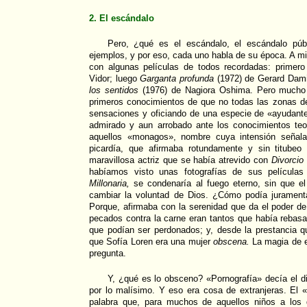
2. El escándalo
Pero, ¿qué es el escándalo, el escándalo púb
ejemplos, y por eso, cada uno habla de su época. A mi 
con algunas películas de todos recordadas: primer
Vidor; luego
Garganta profunda
(1972) de Gerard Dam
los sentidos
(1976) de Nagiora Oshima. Pero mucho 
primeros conocimientos de que no todas las zonas d
sensaciones y oficiando de una especie de «ayudant
admirado y aun arrobado ante los conocimientos te
aquellos «monagos», nombre cuya intensión señala
picardía, que afirmaba rotundamente y sin titubeo
maravillosa actriz que se había atrevido con
Divorcio 
habíamos visto unas fotografías de sus película
Millonaria,
se condenaría al fuego eterno, sin que el 
cambiar la voluntad de Dios. ¿Cómo podía juramenta
Porque, afirmaba con la serenidad que da el poder de 
pecados contra la carne eran tantos que había rebas
que podían ser perdonados; y, desde la prestancia q
que Sofía Loren era una mujer
obscena.
La magia de e
pregunta.
Y, ¿qué es lo obsceno? «Pornografía» decía el di
por lo malísimo. Y eso era cosa de extranjeras. El 
palabra que, para muchos de aquellos niños a los 