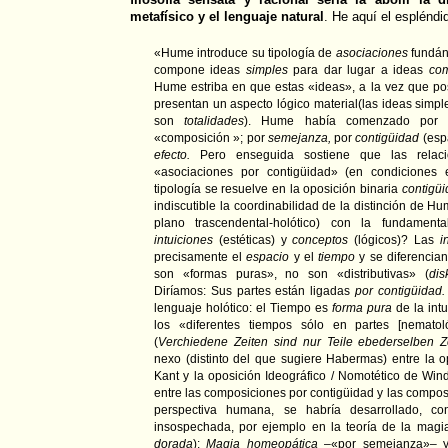
metafísico y el lenguaje natural
. He aquí el esplénd
«Hume introduce su tipología de
asociaciones
fundán
compone ideas
simples
para dar lugar a ideas
com
Hume estriba en que estas «ideas», a la vez que po
presentan un aspecto lógico material(las ideas simp
son
totalidades
). Hume había comenzado por di
«composición »; por
semejanza,
por
contigüidad
(espa
efecto.
Pero enseguida sostiene que las relaci
«asociaciones por contigüidad» (en condiciones 
tipología se resuelve en la oposición binaria
contigüi
indiscutible la coordinabilidad de la distinción de 
plano trascendental-holótico) con la fundamenta
intuiciones
(estéticas) y
conceptos
(lógicos)? Las
i
precisamente el
espacio
y el
tiempo
y se diferencia
son «formas puras», no son «distributivas» (
dis
Diríamos: Sus partes están ligadas
por contigüidad.
lenguaje holótico: el Tiempo es
forma pura
de la intu
los «diferentes tiempos sólo en partes [nemato
(
Verchiedene Zeiten sind nur Teile ebederselben Z
nexo (distinto del que sugiere Habermas) entre la 
Kant y la oposición Ideográfico / Nomotético de Wind
entre las composiciones por contigüidad y las compo
perspectiva humana, se habría desarrollado, con
insospechada, por ejemplo en la teoría de la magia
dorada
):
Magia homeopática
–«por semejanza»–