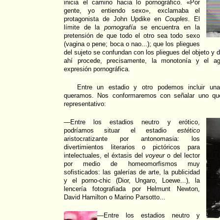
inicia el camino hacia lo pornográfico. «Por
gente, yo entiendo sexo», exclamaba el
protagonista de John Updike en
Couples.
El
límite de la
pornografía
se encuentra en la
pretensión de que todo el otro sea todo sexo
(vagina o pene; boca o nao...); que los pliegues
del sujeto se confundan con los pliegues del objeto y 
ahí procede, precisamente, la monotonía y el ag
expresión pornográfica.
Entre un estadio y otro podemos incluir un
queramos. Nos conformaremos con señalar uno que
representativo:
—Entre los estadios neutro y erótico,
podríamos situar el estadio
estético
aristocratizante por antonomasia: los
divertimientos literarios o pictóricos para
intelectuales, el éxtasis del
voyeur
o del lector
por medio de homeomorfismos muy
sofisticados: las galerías de arte, la publicidad
y el porno-chic (Dior, Ungaro, Loewe...), la
lencería fotografiada por Helmunt Newton,
David Hamilton o Marino Parsotto...
—Entre los estadios neutro y