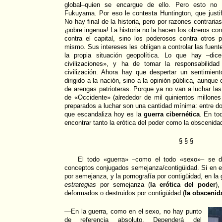
global–quien se encargue de ello. Pero esto no
Fukuyama. Por eso le contesta Huntington, que justif
No hay final de la historia, pero por razones contraria
¡pobre ingenua! La historia no la hacen los obreros cont
contra el capital, sino los poderosos contra otros 
mismo. Sus intereses les obligan a controlar las fuen
la propia situación geopolítica. Lo que hay –dic
civilizaciones», y ha de tomar la responsabilida
civilización. Ahora hay que despertar un sentimient
dirigido a la nación, sino a la opinión pública, aunque
de arengas patrioteras. Porque ya no van a luchar la
de «Occidente» (alrededor de mil quinientos millones
preparados a luchar son una cantidad mínima: entre do
que escandaliza hoy es la
guerra cibernética
. En to
encontrar tanto la erótica del poder como la obscenida
§ § §
El todo «guerra» –como el todo «sexo»– se de
conceptos conjugados semejanza/contigüidad. Si en e
por semejanza, y la pornografía por contigüidad, en la
estrategias
por semejanza (
la erótica del poder
)
deformados o destruidos por contigüidad (
la obscenid
—En la guerra, como en el sexo, no hay punto
de referencia absoluto. Dependerá del