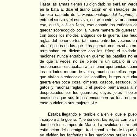
Hasta las armas tienen su dignidad: no será un verd
en la batalla, dice el tirano Licón en el
Heracles
de 
famoso capítulo de la
Fenomenología del Espíritu,
a
entre el siervo y el esclavo, no se puede evitar asocia
eso, quizá, allá en Jena, escuchando los cañones de
quedar sobrecogido por la nueva manera de guerrear 
con todos los moldes antiguos de la guerra, sea feuda
reglas del honor cortés (al menos entre los vecinos e
otras épocas en las que: Las guerras comenzaban en
terminaban en diciembre con los fríos; el soldad
naciones nunca entraban en guerra; las batallas no er
de que a veces no se pierde ni un caballo ni un
mercenarios, escapaban a la menor oportunidad cuand
los soldados morían de viejos, muchos de ellos engr
que vivían alrededor de los castillos, burgos o ciuda
guerra eran poca cosa: cimeras, cascos, escudos, bl
gritos y muchas reglas...; el pueblo permanecía al
despreciados por los guerreros, cuyos jefes –noble
ocasiones que sus tropas encadenen su furia contra 
casa o violen a sus mujeres. &c.
Estaba llegando el terrible día en el que el pueb
incorpore a la guerra. Y, entonces, las reglas cambian 
dominen los campos de Marte. La rivalidad entre señor
estimación del enemigo –tradicional piedra de toque d
se olvidan las fanfarrias y las maniobras sutiles y t