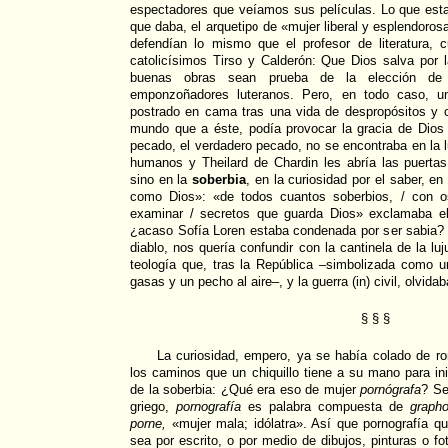
espectadores que veíamos sus películas. Lo que est
que daba, el arquetipo de «mujer liberal y esplendoros
defendían lo mismo que el profesor de literatura,
catolicísimos Tirso y Calderón: Que Dios salva por 
buenas obras sean prueba de la elección de 
emponzoñadores luteranos. Pero, en todo caso, un
postrado en cama tras una vida de despropósitos y c
mundo que a éste, podía provocar la gracia de Dios a
pecado, el verdadero pecado, no se encontraba en la l
humanos y Theilard de Chardin les abría las puertas 
sino en la
soberbia
, en la curiosidad por el saber, e
como Dios»: «de todos cuantos soberbios, / con o
examinar / secretos que guarda Dios» exclamaba 
¿acaso Sofía Loren estaba condenada por ser sabia? 
diablo, nos quería confundir con la cantinela de la luj
teología que, tras la República –simbolizada como 
gasas y un pecho al aire–, y la guerra (in) civil, olvid
§ § §
La curiosidad, empero, ya se había colado de ro
los caminos que un chiquillo tiene a su mano para i
de la soberbia: ¿Qué era eso de mujer
pornógrafa
? Se
griego,
pornografía
es palabra compuesta de
grapho
porne,
«mujer mala; idólatra». Así que pornografía q
sea por escrito, o por medio de dibujos, pinturas o f