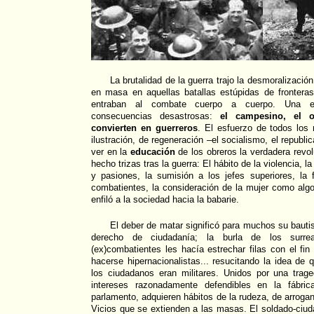
La brutalidad de la guerra trajo la desmoralizació
en masa en aquellas batallas estúpidas de fronteras
entraban al combate cuerpo a cuerpo. Una es
consecuencias desastrosas:
el campesino, el ob
convierten en guerreros
. El esfuerzo de todos los
ilustración, de regeneración –el socialismo, el repub
ver en la
educación
de los obreros la verdadera revol
hecho trizas tras la guerra: El hábito de la violencia, 
y pasiones, la sumisión a los jefes superiores, la 
combatientes, la consideración de la mujer como algo
enfiló a la sociedad hacia la babarie.
El deber de matar significó para muchos su bauti
derecho de ciudadanía; la burla de los surre
(ex)combatientes les hacía estrechar filas con el fin 
hacerse hipernacionalistas... resucitando la idea de 
los ciudadanos eran militares. Unidos por una trag
intereses razonadamente defendibles en la fábric
parlamento, adquieren hábitos de la rudeza, de arroganc
Vicios que se extienden a las masas. El soldado-ciu