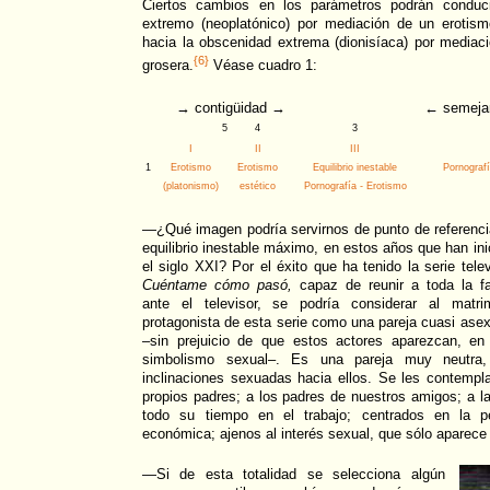
Ciertos cambios en los parámetros podrán conduci
extremo (neoplatónico) por mediación de un erotism
hacia la obscenidad extrema (dionisíaca) por mediaci
{6}
grosera.
Véase cuadro 1:
→ contigüidad →
← semeja
5
4
3
I
II
III
1
Erotismo
Erotismo
Equilibrio inestable
Pornografí
(platonismo)
estético
Pornografía - Erotismo
—¿Qué imagen podría servirnos de punto de referenci
equilibrio inestable máximo, en estos años que han ini
el siglo XXI? Por el éxito que ha tenido la serie telev
Cuéntame cómo pasó,
capaz de reunir a toda la fa
ante el televisor, se podría considerar al matri
protagonista de esta serie como una pareja cuasi ase
–sin prejuicio de que estos actores aparezcan, en
simbolismo sexual–. Es una pareja muy neutra,
inclinaciones sexuadas hacia ellos. Se les contemp
propios padres; a los padres de nuestros amigos; a 
todo su tiempo en el trabajo; centrados en la p
económica; ajenos al interés sexual, que sólo aparece
—Si de esta totalidad se selecciona algún