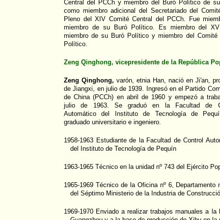
Central del PCCh y miembro del Buró Político de su
como miembro adicional del Secretariado del Comit
Pleno del XIV Comité Central del PCCh. Fue miemb
miembro de su Buró Político. Es miembro del XV
miembro de su Buró Político y miembro del Comité
Político.
Zeng Qinghong, vicepresidente de la República Po
Zeng Qinghong,
varón, etnia Han, nació en Ji'an, pr
de Jiangxi, en julio de 1939. Ingresó en el Partido Co
de China (PCCh) en abril de 1960 y empezó a traba
julio de 1963. Se graduó en la Facultad de C
Automático del Instituto de Tecnología de Pequ
graduado universitario e ingeniero.
1958-1963 Estudiante de la Facultad de Control Auto
del Instituto de Tecnología de Pequín
1963-1965 Técnico en la unidad nº 743 del Ejército Pop
1965-1969 Técnico de la Oficina nº 6, Departamento
del Séptimo Ministerio de la Industria de Construcc
1969-1970 Enviado a realizar trabajos manuales a la
Guangzhou y a la base de producción de Xihu en la 