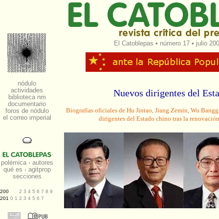
El Catoblepas
•
número 17
• julio 20
Nuevos dirigentes del Est
Biografías oficiales de Hu Jintao, Jiang Zemin, Wu Ban
dirigentes del Estado chino tras la renovaci