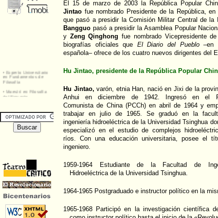
El 15 de marzo de 2003 la República Popular Chin
Jintao
fue nombrado Presidente de la República, en
que pasó a presidir la Comisión Militar Central de l
Bangguo
pasó a presidir la Asamblea Popular Naciona
y
Zeng Qinghong
fue nombrado Vicepresidente de
biografías oficiales que
El Diario del Pueblo
–en s
española– ofrece de los cuatro nuevos dirigentes del 
Hu Jintao, presidente de la República Popular Chi
Hu Jintao,
varón, etnia Han, nació en Jixi de la provi
Anhui en diciembre de 1942. Ingresó en el P
Comunista de China (PCCh) en abril de 1964 y em
trabajar en julio de 1965. Se graduó en la facul
ingeniería hidroeléctrica de la Universidad Tsinghua d
especializó en el estudio de complejos hidroeléctri
ríos. Con una educación universitaria, posee el tít
ingeniero.
1959-1964 Estudiante de la Facultad de Inge
Hidroeléctrica de la Universidad Tsinghua.
1964-1965 Postgraduado e instructor político en la mis
1965-1968 Participó en la investigación científica 
como instructor político hasta el inicio de la «Revolu