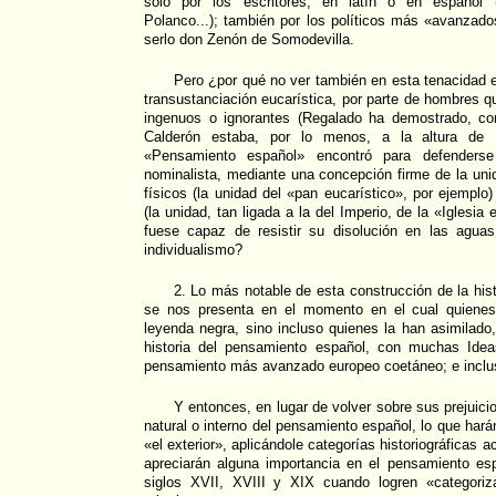
sólo por los escritores, en latín o en español (
Polanco...); también por los políticos más «avanzad
serlo don Zenón de Somodevilla.
Pero ¿por qué no ver también en esta tenacidad 
transustanciación eucarística, por parte de hombres 
ingenuos o ignorantes (Regalado ha demostrado, co
Calderón estaba, por lo menos, a la altura de 
«Pensamiento español» encontró para defenderse d
nominalista, mediante una concepción firme de la uni
físicos (la unidad del «pan eucarístico», por ejemplo)
(la unidad, tan ligada a la del Imperio, de la «Iglesia
fuese capaz de resistir su disolución en las agua
individualismo?
2. Lo más notable de esta construcción de la his
se nos presenta en el momento en el cual quienes
leyenda negra, sino incluso quienes la han asimilado,
historia del pensamiento español, con muchas Ide
pensamiento más avanzado europeo coetáneo; e inclus
Y entonces, en lugar de volver sobre sus prejuicio
natural o interno del pensamiento español, lo que har
«el exterior», aplicándole categorías historiográficas 
apreciarán alguna importancia en el pensamiento esp
siglos XVII, XVIII y XIX cuando logren «categori