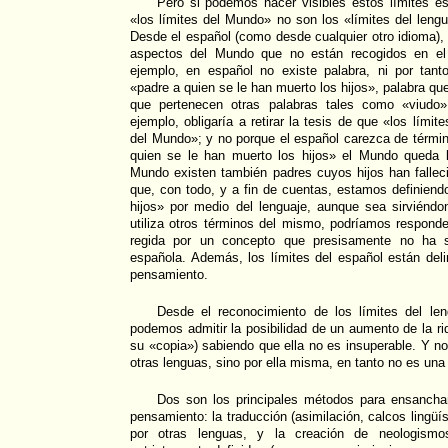
Pero si podemos hacer visibles estos límites e
«los límites del Mundo» no son los «límites del lengu
Desde el español (como desde cualquier otro idioma)
aspectos del Mundo que no están recogidos en el 
ejemplo, en español no existe palabra, ni por tant
«padre a quien se le han muerto los hijos», palabra que
que pertenecen otras palabras tales como «viudo»
ejemplo, obligaría a retirar la tesis de que «los límit
del Mundo»; y no porque el español carezca de términ
quien se le han muerto los hijos» el Mundo queda l
Mundo existen también padres cuyos hijos han fallec
que, con todo, y a fin de cuentas, estamos definien
hijos» por medio del lenguaje, aunque sea sirviénd
utiliza otros términos del mismo, podríamos respond
regida por un concepto que presisamente no ha si
española. Además, los límites del español están del
pensamiento.
Desde el reconocimiento de los límites del le
podemos admitir la posibilidad de un aumento de la ri
su «copia») sabiendo que ella no es insuperable. Y n
otras lenguas, sino por ella misma, en tanto no es una
Dos son los principales métodos para ensancha
pensamiento: la traducción (asimilación, calcos lingüís
por otras lenguas, y la creación de neologismo