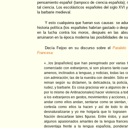
pensamiento español (tampoco de ciencia española); n
tal ciencia. Los escolásticos españoles del siglo XVI y
la barbarie medieval.
Y esto cualquiera que fueran sus causas: se aducir
historia política (los españoles habrían gastado o desp
en la lucha contra los moros, después en las absu
arruinaron en la época moderna las posibilidades de s
Decía Feijoo en su discurso sobre el
Paralelo
Francesa:
«...los [españoles] que han peregrinado por varias ti
comerciado con extranjeros, si son pícaros tanto cuan
amenos, inclinados a lenguas, y noticias, todas las 
con admiración; las de la nuestra con desdén. Sólo e
reinan según su dictamen, la delicadeza, la policía
rudez, y barbarie. Es cosa graciosa ver a algunos de 
por lo mismo de Antinacionales) hacer violencia a to
a los extranjeros en gestos, movimientos y acciones,
andar como ellos andan, sentarse como se sientan, r
cortesía como ellos la hacen y así de todo lo d
desnaturalizarse y yo me holgaría que lo lograsen
Nación descartase tales figuras. Entre éstos, y au
algunos apasionados amantes de la lengua francesa
desventaja frente a la lengua española, pondera