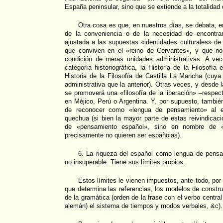
España peninsular, sino que se extiende a la totalidad
Otra cosa es que, en nuestros días, se debata, e
de la conveniencia o de la necesidad de encontrar
ajustada a las supuestas «identidades culturales» 
que conviven en el «reino de Cervantes», y que no
condición de meras unidades administrativas. A vec
categoría historiográfica, la Historia de la Filosofía 
Historia de la Filosofía de Castilla La Mancha (cu
administrativa que la anterior). Otras veces, y desde
se promoverá una «filosofía de la liberación» –respec
en Méjico, Perú o Argentina. Y, por supuesto, también
de reconocer como «lengua de pensamiento» al eu
quechua (si bien la mayor parte de estas reivindica
de «pensamiento español», sino en nombre de «i
precisamente no quieren ser españolas).
6. La riqueza del español como lengua de pens
no insuperable. Tiene sus límites propios.
Estos límites le vienen impuestos, ante todo, por
que determina las referencias, los modelos de construc
de la gramática (orden de la frase con el verbo central
alemán) el sistema de tiempos y modos verbales, &c).