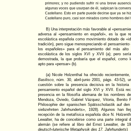
primores; y no pudiendo sufrir ni una breve ausenc
algunas voces que usurpan de él, salpican la conver
Castellano. Esto en parte puede decirse que ya se h
Castellano puro, casi son mirados como hombres del 
B) Una interpretación más favorable al «pensamie
adversa al «pensamiento en español», es la que re
escolástica española como movimiento dotado de «ide
tradición), pero sigue menospreciando el pensamiento
los españoles» para el pensamiento del más alto n
escolástica de los siglos XVI y XVII (a); pero ser
demostrada, la que probaría que el español, como 
apto para «pensar» (b).
(a) Nicole Holzenthal ha ofrecido recientemente,
Basilisco
, núm. 30, abril-junio 2001, págs. 43-52), 
cuestión sobre la presencia decisiva en la histori
pensamiento español del siglo XVI y XVII. Está re
presencia en la filosofía alemana de los nombres de
Mendoza, Oviedo, Gabriel Vázquez, Vitoria, Benito P
Philosophie der spanischen Spätsscholastik auf den
siebzehnten Jahrhunderts», 1928). Algunos han ll
recepción de la metafísica española dice N. Holzenth
Lewalter, ha de concebirse como una parte integral de
alemán (se refiere al libro del Ernst Lewalter, de 1
deutsch-luterische Metaphysik des 17. Jahrhunderts
)