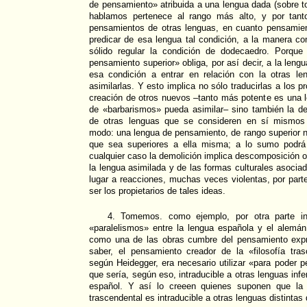
de pensamiento» atribuida a una lengua dada (sobre t
hablamos pertenece al rango más alto, y por tant
pensamientos de otras lenguas, en cuanto pensamien
predicar de esa lengua tal condición, a la manera c
sólido regular la condición de dodecaedro. Porque
pensamiento superior» obliga, por así decir, a la lengu
esa condición a entrar en relación con la otras l
asimilarlas. Y esto implica no sólo traducirlas a los p
creación de otros nuevos –tanto más potente es una 
de «barbarismos» pueda asimilar– sino también la de
de otras lenguas que se consideren en sí mismos i
modo: una lengua de pensamiento, de rango superior n
que sea superiores a ella misma; a lo sumo podrá 
cualquier caso la demolición implica descomposición o
la lengua asimilada y de las formas culturales asociad
lugar a reacciones, muchas veces violentas, por par
ser los propietarios de tales ideas.
4. Tomemos. como ejemplo, por otra parte i
«paralelismos» entre la lengua española y el alemá
como una de las obras cumbre del pensamiento exp
saber, el pensamiento creador de la «filosofía tra
según Heidegger, era necesario utilizar «para poder p
que sería, según eso, intraducible a otras lenguas infer
español. Y así lo creeen quienes suponen que la p
trascendental es intraducible a otras lenguas distintas