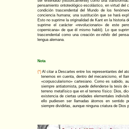
ser entendido (históricamente) como una transformac
pensamiento ontoteológico escolástico, en virtud del 
condición trascendental del Mundo de los fenómeno
conciencia humana; una sustitución que se hará expl
Esto no suprime la originalidad de Kant en la historia
suprime el carácter «revolucionario» de este pen
copernicana» de que él mismo habló). Lo que suprime
trascendental como una creación
ex-nihilo
del pensa
lengua alemana.
Nota
{*}
Al citar a Descartes entre los representantes del 
tenemos en cuenta, dentro del mecanicismo, el lla
«corpuscularismo» cartesiano. Como es sabido, a
siempre antiatomista, puede defenderse la tesis de 
terreno metafísico que en el terreno físico: Dios, di
existencia de ciertas unidades elementales indivisib
ello pudiesen ser llamadas átomos en sentido p
siempre dividirlas, aunque ninguna criatura de Dios 