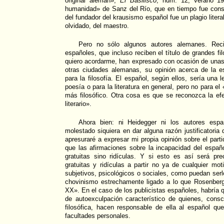
original alemán»,
El Basilisco
, núm. 12, verano 199
humanidad» de Sanz del Río, que en tiempo fue con
del fundador del krausismo español fue un plagio liter
olvidado, del maestro.
Pero no sólo algunos autores alemanes. Reci
españoles, que incluso reciben el título de grandes f
quiero acordarme, han expresado con ocasión de unas f
otras ciudades alemanas, su opinión acerca de la 
para la filosofía. El español, según ellos, sería una
poesía o para la literatura en general, pero no para e
más filosófico. Otra cosa es que se reconozca la ef
literario».
Ahora bien: ni Heidegger ni los autores espa
molestado siquiera en dar alguna razón justificatoria
apresuraré a expresar mi propia opinión sobre el partic
que las afirmaciones sobre la incapacidad del españ
gratuitas sino ridículas. Y si esto es así será pre
gratuitas y ridículas a partir no ya de cualquier mot
subjetivos, psicológicos o sociales, como puedan serl
chovinismo estrechamente ligado a lo que Rosenberg
XX». En el caso de los publicistas españoles, habría
de autoexculpación característico de quienes, consc
filosófica, hacen responsable de ella al español qu
facultades personales.