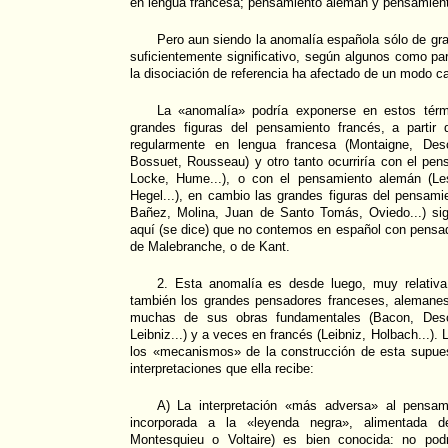
en lengua francesa; pensamiento alemán y pensamient
Pero aun siendo la anomalía española sólo de gra
suficientemente significativo, según algunos como par
la disociación de referencia ha afectado de un modo c
La «anomalía» podría exponerse en estos térm
grandes figuras del pensamiento francés, a partir d
regularmente en lengua francesa (Montaigne, Desc
Bossuet, Rousseau) y otro tanto ocurriría con el pen
Locke, Hume...), o con el pensamiento alemán (Les
Hegel...), en cambio las grandes figuras del pensamie
Bañez, Molina, Juan de Santo Tomás, Oviedo...) sig
aquí (se dice) que no contemos en español con pensa
de Malebranche, o de Kant.
2. Esta anomalía es desde luego, muy relativ
también los grandes pensadores franceses, alemanes 
muchas de sus obras fundamentales (Bacon, Desca
Leibniz...) y a veces en francés (Leibniz, Holbach...).
los «mecanismos» de la construcción de esta supues
interpretaciones que ella recibe:
A) La interpretación «más adversa» al pensami
incorporada a la «leyenda negra», alimentada
Montesquieu o Voltaire) es bien conocida: no pod