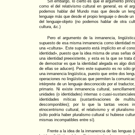
Sin embargo, lo cierto es que el argumento princip
como el del relativismo cultural en general, es el a
podemos hablar del Mundo mas que desde un lengu
lenguaje más que desde el propio lenguaje o desde un
del lenguaje-objeto (no podemos hablar de otra cu
cultura, &c.)
Pero el argumento de la inmanencia, lingüístic
supuesto de esa misma inmanencia como identidad m
una «cultura». Este supuesto está implícito en el cono
identidad», puesto que la idea misma de unas señas d
una identidad preexistente, y esta es la que se trata 
de demostrar es que la identidad alegada es algo dist
de ellas se aducen). Pero este supuesto es no sólo gr
una inmanencia lingüística, puesto que entre dos leng
operaciones no lingüísticas que permiten la comunicaci
intérprete de un lenguaje desconocido por el traductor
primario. Ni existe inmanencia cultural, sencillame
unidades (o identidades) internas o cuasi-sustanciale
identidades míticas (sustantivaciones de multi
descomponibles); por lo que la tantas veces in
etnocentrismo cultural, el relativismo y el pluralismo
(sólo podría haber pluralismo cultural si hubiese cultu
mismas incompatibles entre sí).
Frente a la idea de la inmanencia de las lenguas (