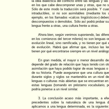
la idea dialéctica del conflicto entre las lenguas y la
en los que cabe descomponer unas y otras, que no 
Sólo de este modo la traducción será posible. Y cua
intraducibles, si no son asimilables (mediante los
ejemplo, en los llamados «calcos lingüísticos») deber
descompuestos o demolidos. Sólo así podrá probar s
lengua frente a otras, una cultura frente a otras.
Ahora bien, según venimos suponiendo, las difere
en los comienzos del tercer milenio) no son lenguas or
evolución lineal, sino ramificada, y no tienen por qué
de evolución. Habrá que afirmar que, incluso las 
tienen por qué encontrarse siempre en un nivel análogo
En gran medida, el mayor o menor desarrollo de
depende del grado de relación que haya tenido con otr
asimilación que haya podido lograr de esas lenguas o 
de su historia. Puede asegurarse que una cultura qu
durante siglos y siglos se mantendría en un nivel d
lenguas o culturas más abiertas que se encuentran en
estas lenguas (tomando en préstamo vocabulario, p
podría ponerse a un nivel similar.
3. La conclusión acaso más importante, a efec
precedentes sobre la naturaleza de una lengua 
aplicamos a una lengua determinada, es la siguiente