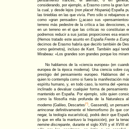
pensamiento francés, el alemán, o en general
considerando, por ejemplo, a Erasmo como la gran lumi
la cual, y desde lejos (
non placet Hispania
) España pu
las tinieblas en las que vivía. Pero sólo si rebajamo
como «gran pensador» (¿acaso sus «pensamientos»
terreno más pedestre de la crítica a las devociones, s
en un terreno en el que las críticas no constituían
podremos reducir a sus justas proporciones esa erasm
(Hemos tratado este asunto en
España Frente a Euro
decimos de Erasmo habría que decirlo también de Des
como geómetra), incluso de Kant. También aquí tendr
Mirabeau: «Los grandes son grandes porque los miramo
No hablamos de la «ciencia europea» (en cuando c
europea de la época moderna). Una ciencia sobre cuy
prestigio del pensamiento europeo. Hablamos del 
quien lo contempla como si fuera la manifestación más
espíritu humano, y, en todo caso, la norma del «pens
inclinado a devaluar cualquier forma de pensamiento
mantenido en España. Por ejemplo, sólo quien consi
como la filosofía más profunda de la Naturaleza a
{*}
moderno (Galileo, Descartes
, Gassendi), un pensam
arrinconar definitivamente el hilemorfismo (lo que co
negar, la teología eucarística), podrá decir que Espa
(o que en ella la mantuvo la Inquisición), por la ten
nemine discrepante
, durante el siglo XVII y el XVIII 