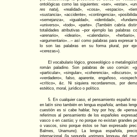
ontológicas como las siguientes: «ser», «estar», «un
res nata
), «realidad», «cosa», «espacio», «tie
«sustancia», «accidente», «contingencia», «posibilida
«semejanza», «igualdad», «identidad», «funda
«universo», «todo», «parte». (También cabría disti
totalidades atributivas –por ejemplo las palabras co
«arenario», «ideario», «calendario», «herbario»,
«argumentario»...– así como palabras para expresar to
lo son las palabras en su forma plural, por ej
«cerezas»).
El vocabulario lógico, gnoseológico o metalingüís
román paladino. Son palabras de uso común: «gé
«particular», «singular», «coherencia», «discurso», s
«verdadero», falso, aparente, engañoso, «sospech
«crítico», &c. Ni siquiera recordaremos, por dema
estético, moral, jurídico o político.
5. En cualquier caso, el pensamiento español no
en latín sino también en lengua española; ambas lengu
cuestión es si cabe hablar, hoy por hoy, de «pens
referimos al pensamiento de los españoles expresad
vasco o en castúo; y no porque no existan grandes p
o vascos, sino porque éstos se han expresado prec
Balmes, Unamuno). La lengua española, precis
internacional (la segunda «primera lengua» del mu