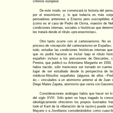
criterios europeos.
De este modo, se comenzará la historia del pens
por el erasmismo; y, lo que todavía es más sorpr
pensadores anteriores a Erasmo pero susceptibles 
(como es el caso de Pedro de Osma, maestro de Nebri
condiciones internas, sociales o históricas que deter
les tratará desde el rótulo «pre-erasmistas».
Otro tanto ocurre con el cartesianismo. No es
proceso de «recepción del cartesianismo en España»; 
todo, estudiar las condiciones históricas internas que
que no podrá hacerse es incluir bajo el rótulo hist
español» incluso a los precursores de Descartes,
Pereira, que publicó su
Antoniana Margarita
en 1550, 
había nacido, sólo mereciese ser tomado en cuenta
lugar de ser estudiado desde la perspectiva de la
médicos-filósofos españoles (algunos de ellos –Ped
&c.– vinculados a un atomismo anterior al de Juan 
Diego Mateo Zapata, atomismo que venía vía Gassend
Consideraciones análogas había que hacer en lo 
del siglo XVIII. Sólo quien se haya tragado la conce
ideológicamente
ofrecieron los propios ilustrados f
todo el Kant de la «liberación de la razón») puede cree
Mayans o a Jovellanos considerándolos como cuasi-ilu