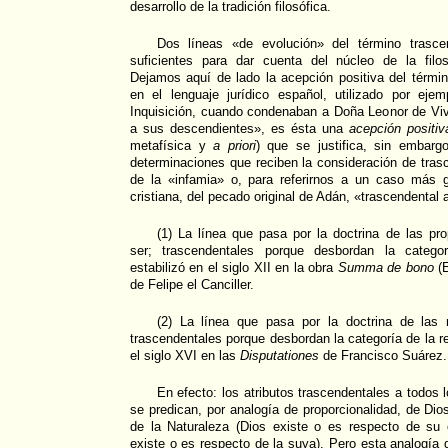
desarrollo de la tradición filosófica.
Dos líneas «de evolución» del término trasce
suficientes para dar cuenta del núcleo de la filos
Dejamos aquí de lado la acepción positiva del térmi
en el lenguaje jurídico español, utilizado por ejem
Inquisición, cuando condenaban a Doña Leonor de Viv
a sus descendientes», es ésta una
acepción positiv
metafísica y
a priori
) que se justifica, sin embargo
determinaciones que reciben la consideración de tra
de la «infamia» o, para referirnos a un caso más g
cristiana, del pecado original de Adán, «trascendental
(1) La línea que pasa por la doctrina de las pr
ser; trascendentales porque desbordan la categ
estabilizó en el siglo XII en la obra
Summa de bono
(E
de Felipe el Canciller.
(2) La línea que pasa por la doctrina de las 
trascendentales porque desbordan la categoría de la re
el siglo XVI en las
Disputationes
de Francisco Suárez.
En efecto: los atributos trascendentales a todos l
se predican, por analogía de proporcionalidad, de Dio
de la Naturaleza (Dios existe o es respecto de su
existe o es respecto de la suya). Pero esta analogía 