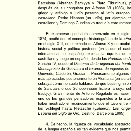
Barcelona (Abrahan Barhiyya y Plato Tiburtinus), 
después de su conquista por Alfonso VI (1086), la
griego y arábigo o judío pasaron al latín europe
castellano
. Pedro Hispano (un judío), por ejemplo, t
castellano y Domingo Gundisalvo traducía este romance
Este proceso que había comenzado en el siglo 
1874, acuñó con el concepto historiográfico de la «Es
en el siglo XIII, en el reinado de Alfonso X y no acabó 
historia social y política posterior (en la que el cas
internacional, el español) explica la riqueza de
castellano y luego en español, desde las
Partidas
de A
Sancho IV, desde el
Discurso de la dignidad del homb
Menosprecio
de Guevara o el
Examen de ingenios
de 
Quevedo, Calderón, Gracián... Precisamente algunos d
más apreciados posteriormente en Alemania (en su artí
subraya cómo no suele hablarse de que Lessing hizo s
de SanJuan; o que Schopenhauer hiciera la suya sob
tradujo). Gran mérito de Antonio Regalado es habe
uno de los grandes pensadores españoles a la alt
haber mostrado el reconocimiento que él tuvo entre 
los Schlegel hasta Nietzsche (
Calderón. Los oríg
España del Siglo de Oro
, Destino, Barcelona 1995)
4. De hecho, la riqueza del vocabulario abstracto
de la lengua española es tan evidente que nos permiti