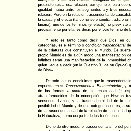
preexistentes a esa relación; por ejemplo, para que 
igualdad mutua entre los segmentos a y b es necesar
relación. Pero en la relación trascendental de causalid
la causa y el efecto (tal como se entendía tradicional
binaria), uno de los términos (el efecto) no preexiste
precisamente por ella, es decir, por el otro término de l
Y esto es tanto como decir que Dios, en cu
categorías, es el término o
condición trascendental
de 
de la criaturas que constituyen el Mundo. De suert
propio Mundo es de algún modo una manifestación de 
infinitos serán una manifestación de la inmensidad di
quien llegue a decir (en la Cuestón 31 de su
Óptica
) 
de Dios».
De todo lo cual concluimos que la trascendentalid
expuesta en su
Transszendentale Elementarlehre,
y, a
de las formas
a priori
de la sensibilidad (el es
«transformación» de la concepción que Newton tu
sensorios divinos; y la trascendentalidad de la c
posibilidad el Mundo y de sus categorías no es, a su
de la trascendentalidad de la relación de causalidad 
la Naturaleza, como conjunto de los fenómenos.
Dicho de otro modo: el trascendentalismo del pe