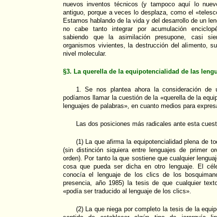
nuevos inventos técnicos (y tampoco aquí lo nue
antiguo, porque a veces lo desplaza, como el «telesco
Estamos hablando de la vida y del desarrollo de un le
no cabe tanto integrar por acumulación enciclopé
sabiendo que la asimilación presupone, casi si
organismos vivientes, la destrucción del alimento, su
nivel molecular.
§3. La querella de la equipotencialidad de las leng
1. Se nos plantea ahora la consideración de u
podíamos llamar la cuestión de la «querella de la equip
lenguajes de palabras», en cuanto medios para expres
Las dos posiciones más radicales ante esta cuesti
(1) La que afirma la equipotencialidad plena de t
(sin distinción siquiera entre lenguajes de primer 
orden). Por tanto la que sostiene que cualquier lenguaj
cosa que pueda ser dicha en otro lenguaje. El céle
conocía el lenguaje de los clics de los bosquiman
presencia, año 1985) la tesis de que cualquier text
«podía ser traducido al lenguaje de los clics».
(2) La que niega por completo la tesis de la equip