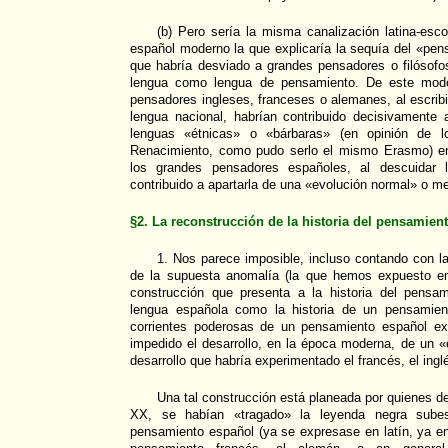
(b) Pero sería la misma canalización latina-esc
español moderno la que explicaría la sequía del «pe
que habría desviado a grandes pensadores o filósofo
lengua como lengua de pensamiento. De este modo
pensadores ingleses, franceses o alemanes, al escrib
lengua nacional, habrían contribuido decisivamente 
lenguas «étnicas» o «bárbaras» (en opinión de l
Renacimiento, como pudo serlo el mismo Erasmo) e
los grandes pensadores españoles, al descuidar l
contribuido a apartarla de una «evolución normal» o 
§2. La reconstrucción de la historia del pensamien
1. Nos parece imposible, incluso contando con la
de la supuesta anomalía (la que hemos expuesto en
construcción que presenta a la historia del pensa
lengua española como la historia de un pensamien
corrientes poderosas de un pensamiento español ex
impedido el desarrollo, en la época moderna, de un «e
desarrollo que habría experimentado el francés, el ingl
Una tal construcción está planeada por quienes des
XX, se habían «tragado» la leyenda negra subes
pensamiento español (ya se expresase en latín, ya e