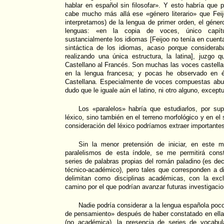
hablar en español sin filosofar». Y esto habría que p
cabe mucho más allá ese «género literario» que Feijo
interpretamos) de la lengua de primer orden, el géner
lenguas: «en la copia de voces, único capítu
sustancialmente los idiomas [Feijoo no tenía en cuenta 
sintáctica de los idiomas, acaso porque considera
realizando una única estructura, la latina], juzgo
Castellano al Francés. Son muchas las voces castella
en la lengua francesa; y pocas he observado en é
Castellana. Especialmente de voces compuestas abu
dudo que le iguale aún el latino, ni otro alguno, except
Los «paralelos» habría que estudiarlos, por sup
léxico, sino también en el terreno morfológico y en el 
consideración del léxico podríamos extraer important
Sin la menor pretensión de iniciar, en este m
paralelismos de esta índole, se me permitirá cons
series de palabras propias del román paladino (es dec
técnico-académico), pero tales que corresponden a d
delimitan como disciplinas académicas, con la excl
camino por el que podrían avanzar futuras investigaci
Nadie podría considerar a la lengua española poc
de pensamiento» después de haber constatado en ella,
(no académica), la presencia de series de vocabul