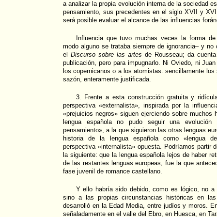
a analizar la propia evolución interna de la sociedad e
pensamiento, sus precedentes en el siglo XVII y XVI
será posible evaluar el alcance de las influencias forá
Influencia que tuvo muchas veces la forma de
modo alguno se trataba siempre de ignorancia– y no d
el
Discurso sobre las artes
de Rousseau; da cuenta 
publicación, pero para impugnarlo. Ni Oviedo, ni Ju
los copernicanos o a los atomistas: sencillamente los s
sazón, enteramente justificada.
3. Frente a esta construcción gratuita y ridícu
perspectiva «externalista», inspirada por la influenc
«prejuicios negros» siguen ejerciendo sobre muchos hi
lengua española no pudo seguir una evolución 
pensamiento», a la que siguieron las otras lenguas eur
historia de la lengua española como «lengua d
perspectiva «internalista» opuesta. Podríamos partir 
la siguiente: que la lengua española lejos de haber re
de las restantes lenguas europeas, fue la que antece
fase juvenil de romance castellano.
Y ello habría sido debido, como es lógico, no a 
sino a las propias circunstancias históricas en l
desarrolló en la Edad Media, entre judíos y moros. 
señaladamente en el valle del Ebro, en Huesca, en Tar