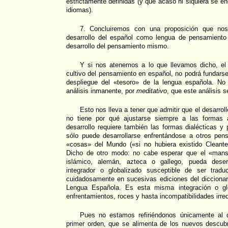
estrictamente definidas (y que acaso ni siquiera se e
idiomas).
7. Concluiremos con una proposición que nos
desarrollo del español como lengua de pensamiento
desarrollo del pensamiento mismo.
Y si nos atenemos a lo que llevamos dicho, el 
cultivo del pensamiento en español, no podrá fundars
despliegue del «tesoro» de la lengua española. No
análisis inmanente, por
meditativo
, que este análisis s
Esto nos lleva a tener que admitir que el desarro
no tiene por qué ajustarse siempre a las formas 
desarrollo requiere también las formas dialécticas 
sólo puede desarrollarse enfrentándose a otros pen
«cosas» del Mundo («si no hubiera existido Cleant
Dicho de otro modo: no cabe esperar que el «manso
islámico, alemán, azteca o gallego, pueda des
integrador o globalizado susceptible de ser tradu
cuidadosamente en sucesivas ediciones del diccionar
Lengua Española. Es esta misma integración o glo
enfrentamientos, roces y hasta incompatibilidades irred
Pues no estamos refiriéndonos únicamente al d
primer orden, que se alimenta de los nuevos descubr