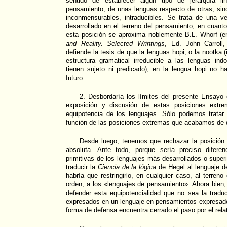
sentido de establecer algún tipo de jerarquía li
pensamiento, de unas lenguas respecto de otras, sino
inconmensurables, intraducibles. Se trata de una ver
desarrollado en el terreno del pensamiento, en cuanto
esta posición se aproxima noblemente B.L. Whorf (e
and Reality. Selected Wrintings
, Ed. John Carroll
defiende la tesis de que la lenguas hopi, o la nootka 
estructura gramatical irreducible a las lenguas in
tienen sujeto ni predicado); en la lengua hopi no h
futuro.
2. Desbordaría los límites del presente Ensayo
exposición y discusión de estas posiciones extre
equipotencia de los lenguajes. Sólo podemos tratar 
función de las posiciones extremas que acabamos de de
Desde luego, tenemos que rechazar la posición 
absoluta. Ante todo, porque sería preciso difere
primitivas de los lenguajes más desarrollados o super
traducir la
Ciencia de la lógica
de Hegel al lenguaje d
habría que restringirlo, en cualquier caso, al terren
orden, a los «lenguajes de pensamiento». Ahora bien
defender esta equipotencialidad que no sea la tradu
expresados en un lenguaje en pensamientos expresado
forma de defensa encuentra cerrado el paso por el relati