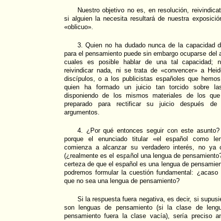
Nuestro objetivo no es, en resolución, reivindicat
si alguien la necesita resultará de nuestra exposici
«oblicuo».
3. Quien no ha dudado nunca de la capacidad del
para el pensamiento puede sin embargo ocuparse del an
cuales es posible hablar de una tal capacidad; n
reivindicar nada, ni se trata de «convencer» a Heid
discípulos, o a los publicistas españoles que hem
quien ha formado un juicio tan torcido sobre la
disponiendo de los mismos materiales de los que
preparado para rectificar su juicio después de
argumentos.
4. ¿Por qué entonces seguir con este asunto? 
porque el enunciado titular «el español como l
comienza a alcanzar su verdadero interés, no ya 
(¿realmente es el español una lengua de pensamiento?
certeza de que el español es una lengua de pensamie
podremos formular la cuestión fundamental: ¿acaso
que no sea una lengua de pensamiento?
Si la respuesta fuera negativa, es decir, si supu
son lenguas de pensamiento (si la clase de len
pensamiento fuera la clase vacía), sería preciso an