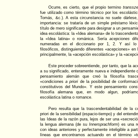
Ocurre, es cierto, que el propio termino
transsz
fue utilizado como término técnico por los escolástic
Tomás, &c.). A esta circunstancia no suele dárlese
importancia: se trataría de un simple préstamo léx
título de mero significante para designar a un pensamie
idea escolástica: la «Idea alemana» de lo trascendent
la «Idea latina» o románica. Sería
acepciones
dife
numeradas en el diccionario por 1, 2. Y así lo c
filosóficos, distinguiendo diferentes «acepciones» en 
principalmente, la «acepción escolástica» y la «acepci
Este proceder sobreentiende, por tanto, que la ac
a su significado, enteramente nueva e independiente d
pensamiento alemán que creó la filosofía trasce
«condiciones
a priori
de la posibilidad de conforma
constitutivos del Mundo». Y este pensamiento cons
filosofía alemana que, en modo algun, podríamo
escolástica latina o romance.
Pero resulta que la trascendentabilidad de la 
priori de la sensibilidad (espacio-tiempo) y del entend
las Ideas de la razón pura, lejos de ser una «secreció
la lengua alemana (de su
Innersprachform
) es una r
con ideas anteriores y perfectamente inteligible a part
líneas que encontramos actuando en el término «tr