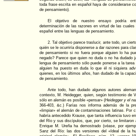
toda frase escrita en español haya de considerarse 
de pensamiento).
El objetivo de nuestro ensayo podría ent
determinación de las razones en virtud de las cuales 
español entre las lenguas de pensamiento.
2. Tal objetivo parece traslucir, ante todo, un cier
quién se le ocurriría disponerse a dar razones para cla
de pensamiento si no fuera porque alguien lo ha pu
negado? Parece que quien no duda o no ha dudado j
lengua de pensamiento sólo puede ponerse a la tarea
alguien ha puesto en duda lo que él ni siquiera adv
quienes, en los últimos años, han dudado de la capa
de pensamiento.
Ante todo, han dudado algunos autores aleman
contexto, M. Heidegger, quien, según testimonio de V
sólo en alemán es posible «pensar» (
Heidegger y el n
366-403, &c.) Farías nos informa además de la pr
«limpiar» el alemán de contaminaciones latinas. Por c
habría antecedido Krause, que tanta influencia tuvo e
del Río y sus discípulos, que, por cierto, se limitaro
Enrique M. Ureña ha demostrado (véase, por ejemp
Sanz del Río: las dos versiones del «Ideal de la 