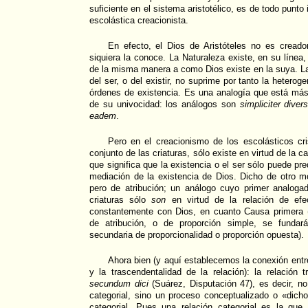
suficiente en el sistema aristotélico, es de todo punto 
escolástica creacionista.
En efecto, el Dios de Aristóteles no es creador
siquiera la conoce. La Naturaleza existe, en su línea
de la misma manera a como Dios existe en la suya. La
del ser, o del existir, no suprime por tanto la hetero
órdenes de existencia. Es una analogía que está más
de su univocidad: los análogos son
simpliciter diver
eadem
.
Pero en el creacionismo de los escolásticos cri
conjunto de las criaturas, sólo existe en virtud de la c
que significa que la existencia o el ser sólo puede pre
mediación de la existencia de Dios. Dicho de otro m
pero de atribución; un análogo cuyo primer analoga
criaturas sólo
son
en virtud de la relación de e
constantemente con Dios, en cuanto Causa primera (
de atribución, o de proporción simple, se fundará
secundaria de proporcionalidad o proporción opuesta).
Ahora bien (y aquí establecemos la conexión entre
y la trascendentalidad de la relación): la relación 
secundum dici
(Suárez, Disputación 47), es decir, n
categorial, sino un proceso conceptualizado o «dich
categorial. Pues una relación categorial es la que