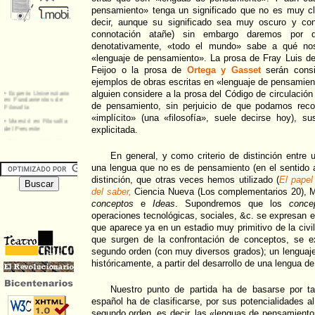
pensamiento» tenga un significado que no es muy cl
decir, aunque su significado sea muy oscuro y co
connotación atañe) sin embargo daremos por 
denotativamente, «todo el mundo» sabe a qué nos
«lenguaje de pensamiento». La prosa de Fray Luis de
Feijoo o la prosa de
Ortega y Gasset
serán consi
ejemplos de obras escritas en «lenguaje de pensamien
alguien considere a la prosa del Código de circulació
de pensamiento, sin perjuicio de que podamos rec
«implícito» (una «filosofía», suele decirse hoy), s
explicitada.
En general, y como criterio de distinción entre
una lengua que no es de pensamiento (en el sentido a
distinción, que otras veces hemos utilizado (
El papel
del saber,
Ciencia Nueva (Los complementarios 20), Ma
conceptos
e
Ideas
. Supondremos que los
conce
operaciones tecnológicas, sociales, &c. se expresan e
que aparece ya en un estadio muy primitivo de la civi
que surgen de la confrontación de conceptos, se e
segundo orden (con muy diversos grados); un lenguaj
históricamente, a partir del desarrollo de una lengua de
Nuestro punto de partida ha de basarse por ta
español ha de clasificarse, por sus potencialidades a
segundo orden, es decir, las «lenguas de pensamiento»