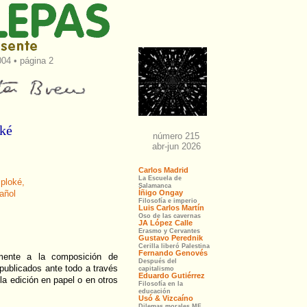
04 • página 2
ké
ploké,
añol
lmente a la composición de
 publicados ante todo a través
la edición en papel o en otros