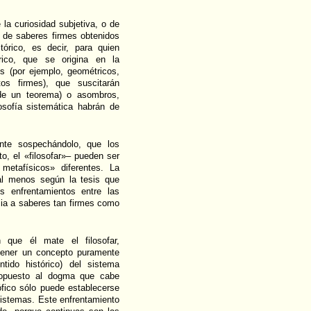
 la curiosidad subjetiva, o de
no de saberes firmes obtenidos
tórico, es decir, para quien
rico, que se origina en la
os (por ejemplo, geométricos,
os firmes), que suscitarán
de un teorema) o asombros,
losofía sistemática habrán de
nte sospechándolo, que los
to, el «filosofar»– pueden ser
metafísicos» diferentes. La
 –al menos según la tesis que
s enfrentamientos entre las
ncia a saberes tan firmes como
 que él mate el filosofar,
 tener un concepto puramente
tido histórico) del sistema
s opuesto al dogma que cabe
fico sólo puede establecerse
sistemas. Este enfrentamiento