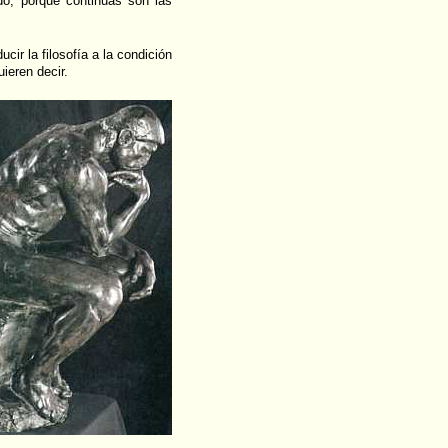
ado, porque continuas son las
cir la filosofía a la condición
uieren decir.