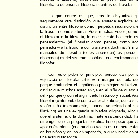
filosofía, o de enseñar filosofía mientras se filosofa.
Lo que ocurre es que, tras la disyuntiva 
seguramente otra distinción, que aparece explícita 
distinción entre filosofía como «perpetua inquisición, 
la filosofía como sistema. Pues muchas veces, si no
el filosofar a la filosofía, lo que se está haciendo es
pensamiento» (el filosofar como pensar, como acc
pensador») a la filosofía como sistema doctrinal. Y m
manuales de filosofía (o los aborrecen) es porqu
aborrecen) es del sistema filosófico, que contraponen al
filosofar.
Con esto piden el principio, porque dan por 
«ejercicio de filosofar crítico» al margen de toda do
porque confunden el significado psicológico subjetivo 
cavilar que muchos aprecian ya en el niño de cuatro 
del ¿por qué?) con el significado histórico y social. 
filosofar («interpretado como amor al saber», como si 
y aún más intensamente, cuando va referido al sa
filatélico) es una exigencia subjetiva originaria, vin
que el sistema, o la doctrina, mate esa curiosidad. H
embargo, que la pregunta filosófica tiene poco que ve
«por qué» infantil (que muchas veces es un mero ester
en los niños y en los chimpancés, a quien nadie en su
una actitud filosófica.