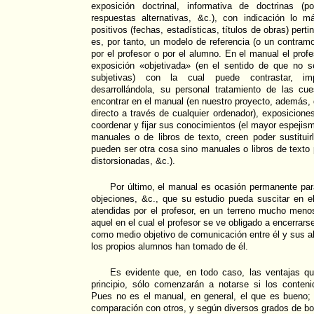
exposición doctrinal, informativa de doctrinas (
respuestas alternativas, &c.), con indicación lo 
positivos (fechas, estadísticas, títulos de obras) pert
es, por tanto, un modelo de referencia (o un contramo
por el profesor o por el alumno. En el manual el prof
exposición «objetivada» (en el sentido de que no 
subjetivas) con la cual puede contrastar, impu
desarrollándola, su personal tratamiento de las c
encontrar en el manual (en nuestro proyecto, además, 
directo a través de cualquier ordenador), exposicione
coordenar y fijar sus conocimientos (el mayor espeji
manuales o de libros de texto, creen poder sustitui
pueden ser otra cosa sino manuales o libros de texto 
distorsionadas, &c.).
Por último, el manual es ocasión permanente para
objeciones, &c., que su estudio pueda suscitar en 
atendidas por el profesor, en un terreno mucho meno
aquel en el cual el profesor se ve obligado a encerra
como medio objetivo de comunicación entre él y sus 
los propios alumnos han tomado de él.
Es evidente que, en todo caso, las ventajas q
principio, sólo comenzarán a notarse si los conte
Pues no es el manual, en general, el que es bueno;
comparación con otros, y según diversos grados de b