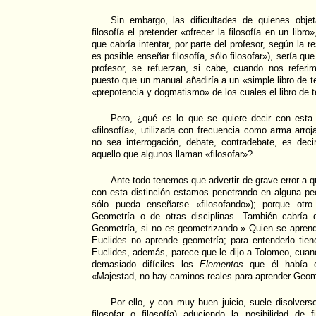
Sin embargo, las dificultades de quienes obje
filosofía el pretender «ofrecer la filosofía en un libro
que cabría intentar, por parte del profesor, según la 
es posible enseñar filosofía, sólo filosofar»), sería qu
profesor, se refuerzan, si cabe, cuando nos refer
puesto que un manual añadiría a un «simple libro de 
«prepotencia y dogmatismo» de los cuales el libro de 
Pero, ¿qué es lo que se quiere decir con esta d
«filosofía», utilizada con frecuencia como arma arroj
no sea interrogación, debate, contradebate, es deci
aquello que algunos llaman «filosofar»?
Ante todo tenemos que advertir de grave error a q
con esta distinción estamos penetrando en alguna pecu
sólo pueda enseñarse «filosofando»); porque otro
Geometría o de otras disciplinas. También cabría
Geometría, si no es geometrizando.» Quien se apre
Euclides no aprende geometría; para entenderlo tie
Euclides, además, parece que le dijo a Tolomeo, cuan
demasiado difíciles los
Elementos
que él había es
«Majestad, no hay caminos reales para aprender Geom
Por ello, y con muy buen juicio, suele disolvers
filosofar o filosofía) aduciendo la posibilidad de 