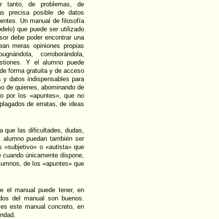
por tanto, de problemas, de
más precisa posible de datos
inentes. Un manual de filosofía
delo) que puede ser utilizado
esor debe poder encontrar una
sean meras opiniones propias
gnándola, corroborándola,
uestiones. Y el alumno puede
de forma gratuita y de acceso
s y datos indispensables para
smo de quienes, abominando de
rlo por los «apuntes», que no
plagados de erratas, de ideas
 que las dificultades, dudas,
el alumno puedan también ser
s «subjetivo» o «autista» que
rse cuando únicamente dispone,
alumnos, de los «apuntes» que
ue el manual puede tener, en
nidos del manual son buenos.
 es este manual concreto, en
ondad.