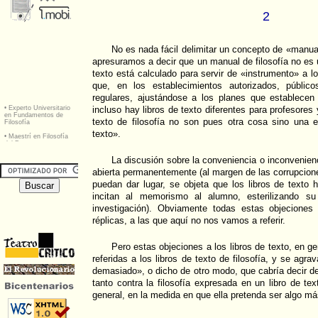
2
No es nada fácil delimitar un concepto de «manual
apresuramos a decir que un manual de filosofía no es un
texto está calculado para servir de «instrumento» a l
que, en los establecimientos autorizados, públic
regulares, ajustándose a los planes que establecen
incluso hay libros de texto diferentes para profesores
texto de filosofía no son pues otra cosa sino una e
texto».
La discusión sobre la conveniencia o inconvenienc
abierta permanentemente (al margen de las corrupcione
puedan dar lugar, se objeta que los libros de texto 
incitan al memorismo al alumno, esterilizando su 
investigación). Obviamente todas estas objeciones
réplicas, a las que aquí no nos vamos a referir.
Pero estas objeciones a los libros de texto, en g
referidas a los libros de texto de filosofía, y se agra
demasiado», o dicho de otro modo, que cabría decir de
tanto contra la filosofía expresada en un libro de text
general, en la medida en que ella pretenda ser algo má