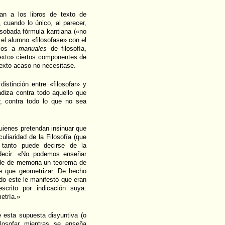
tan a los libros de texto de
», cuando lo único, al parecer,
resobada fórmula kantiana («no
e el alumno «filosofase» con el
imos a
manuales
de filosofía,
texto» ciertos componentes de
texto acaso no necesitase.
istinción entre «filosofar» y
adiza contra todo aquello que
r, contra todo lo que no sea
uienes pretendan insinuar que
liaridad de la Filosofía (que
 tanto puede decirse de la
 decir: «No podemos enseñar
nde de memoria un teorema de
ne que geometrizar. De hecho
do este le manifestó que eran
crito por indicación suya:
etría.»
e esta supuesta disyuntiva (o
filosofar mientras se enseña