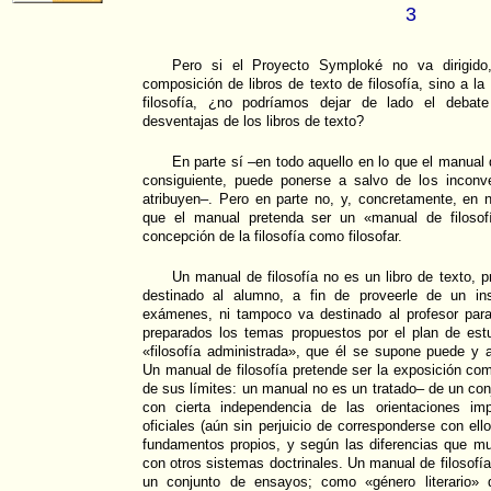
3
Pero si el Proyecto Symploké no va dirigid
composición de libros de texto de filosofía, sino a 
filosofía, ¿no podríamos dejar de lado el debat
desventajas de los libros de texto?
En parte sí –en todo aquello en lo que el manual di
consiguiente, puede ponerse a salvo de los inconv
atribuyen–. Pero en parte no, y, concretamente, en 
que el manual pretenda ser un «manual de filosof
concepción de la filosofía como filosofar.
Un manual de filosofía no es un libro de texto, p
destinado al alumno, a fin de proveerle de un in
exámenes, ni tampoco va destinado al profesor para 
preparados los temas propuestos por el plan de estu
«filosofía administrada», que él se supone puede y 
Un manual de filosofía pretende ser la exposición com
de sus límites: un manual no es un tratado– de un con
con cierta independencia de las orientaciones imp
oficiales (aún sin perjuicio de corresponderse con el
fundamentos propios, y según las diferencias que m
con otros sistemas doctrinales. Un manual de filosofí
un conjunto de ensayos; como «género literario» 