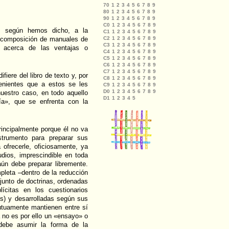
o, según hemos dicho, a la
la composición de manuales de
e acerca de las ventajas o
fiere del libro de texto y, por
enientes que a estos se les
nuestro caso, en todo aquello
ía», que se enfrenta con la
rincipalmente porque él no va
strumento para preparar sus
ofrecerle, oficiosamente, ya
dios, imprescindible en toda
aún debe preparar libremente.
pleta –dentro de la reducción
junto de doctrinas, ordenadas
lícitas en los cuestionarios
los) y desarrolladas según sus
utuamente mantienen entre sí
a no es por ello un «ensayo» o
debe asumir la forma de la