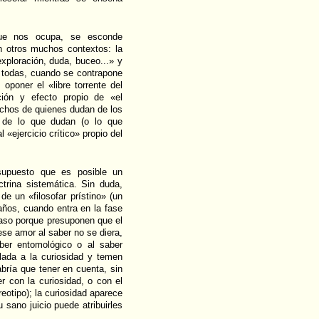
que nos ocupa, se esconde
en otros muchos contextos: la
exploración, duda, buceo...» y
 todas, cuando se contrapone
 oponer el «libre torrente del
ión y efecto propio de «el
uchos de quienes dudan de los
e de lo que dudan (o lo que
 «ejercicio crítico» propio del
supuesto que es posible un
ctrina sistemática. Sin duda,
de un «filosofar prístino» (un
años, cuando entra en la fase
Acaso porque presuponen que el
ese amor al saber no se diera,
ber entomológico o al saber
culada a la curiosidad y temen
abría que tener en cuenta, sin
r con la curiosidad, o con el
eotipo); la curiosidad aparece
 sano juicio puede atribuirles