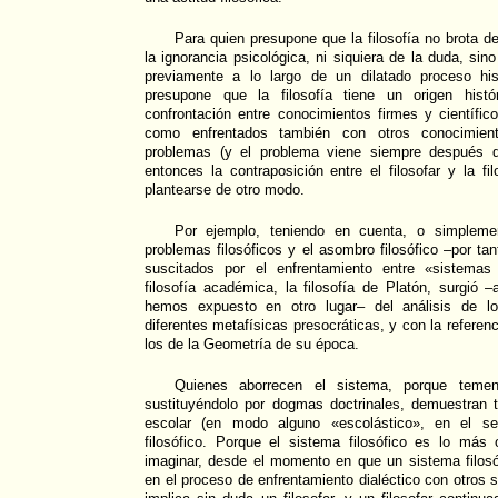
Para quien presupone que la filosofía no brota de
la ignorancia psicológica, ni siquiera de la duda, si
previamente a lo largo de un dilatado proceso his
presupone que la filosofía tiene un origen histó
confrontación entre conocimientos firmes y científic
como enfrentados también con otros conocimient
problemas (y el problema viene siempre después 
entonces la contraposición entre el filosofar y la fi
plantearse de otro modo.
Por ejemplo, teniendo en cuenta, o simpleme
problemas filosóficos y el asombro filosófico –por tan
suscitados por el enfrentamiento entre «sistemas 
filosofía académica, la filosofía de Platón, surgió
hemos expuesto en otro lugar– del análisis de lo
diferentes metafísicas presocráticas, y con la refere
los de la Geometría de su época.
Quienes aborrecen el sistema, porque temen
sustituyéndolo por dogmas doctrinales, demuestran
escolar (en modo alguno «escolástico», en el sen
filosófico. Porque el sistema filosófico es lo má
imaginar, desde el momento en que un sistema filosó
en el proceso de enfrentamiento dialéctico con otros 