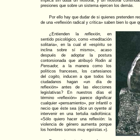
implica sin duda un filosofar, y un filosofar continu
presiones que sobre un sistema ejercen los demás.
Por ello hay que dudar de si quienes pretenden redu
de una «reflexión radical y crítica» saben bien lo que q
¿Entienden la
reflexión,
en
sentido psicológico, como «meditación
solitaria», en la cual el «espíritu se
inclina sobre sí mismo», acaso
después de adoptar la postura
contorsionada que atribuyó Rodin al
Pensador,
a la manera como los
políticos franceses, los cartesianos
del
cogito,
inducen a que todos los
ciudadanos hagan «un día de
reflexión» antes de las elecciones
legislativas? En nuestros días el
término «reflexión» parece dignificar
cualquier «pensamiento», por infantil o
necio que éste sea (dice un oyente al
intervenir en una tertulia radiofónica:
«Sólo quiero hacer una reflexión: la
violencia de género aumenta porque
los hombres somos muy egoístas.»).