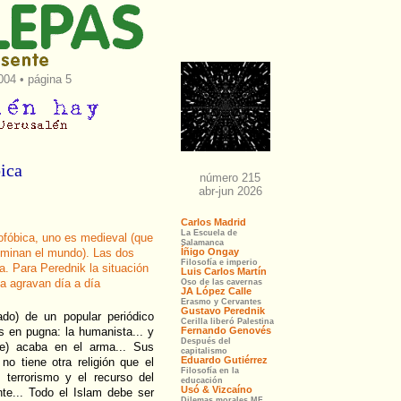
04 • página 5
ica
ofóbica, uno es medieval (que
ominan el mundo). Las dos
. Para Perednik la situación
a agravan día a día
ado) de un popular periódico
s en pugna: la humanista... y
ue) acaba en el arma... Sus
no tiene otra religión que el
 terrorismo y el recurso del
nte... Todo el Islam debe ser