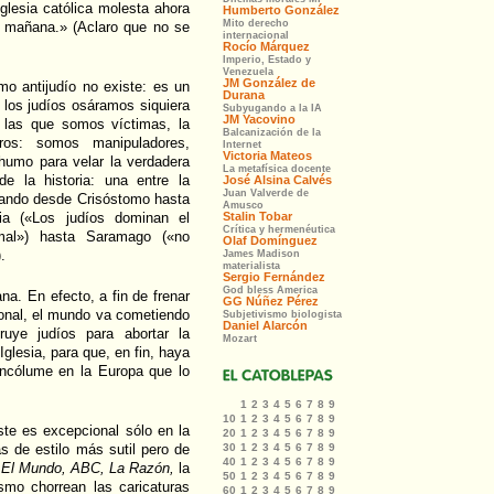
glesia católica molesta ahora
y mañana.» (Aclaro que no se
ismo antijudío no existe: es un
 los judíos osáramos siquiera
 las que somos víctimas, la
os: somos manipuladores,
 humo para velar la verdadera
de la historia: una entre la
iando desde Crisóstomo hasta
ia («Los judíos dominan el
mal») hasta Saramago («no
.
a. En efecto, a fin de frenar
ional, el mundo va cometiendo
uye judíos para abortar la
Iglesia, para que, en fin, haya
ncólume en la Europa que lo
te es excepcional sólo en la
s de estilo más sutil pero de
, El Mundo, ABC, La Razón,
la
mo chorrean las caricaturas