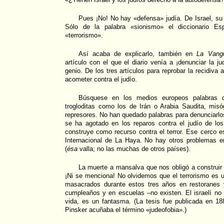
Pues ¡No! No hay «defensa» judía. De Israel, su
Sólo de la palabra «sionismo» el diccionario E
«terrorismo».
Así acaba de explicarlo, también en
La Vangu
artículo con el que el diario venía a ¡denunciar la j
genio. De los tres artículos para reprobar la recidiva an
acometer contra el judío.
Búsquese en los medios europeos palabras 
trogloditas como los de Irán o Arabia Saudita, misógin
represores. No han quedado palabras para denunciarlos
se ha agotado en los reparos contra el judío de lo
construye como recurso contra el terror. Ese cerco 
Internacional de La Haya. No hay otros problemas 
(
ésa
valla; no las muchas de otros países).
La muerte a mansalva que nos obligó a construir 
¡Ni se menciona! No olvidemos que el terrorismo es u
masacrados durante estos tres años en restoranes 
cumpleaños y en escuelas –no existen. El israelí no t
vida, es un fantasma. (La tesis fue publicada en 18
Pinsker acuñaba el término «judeofobia».)