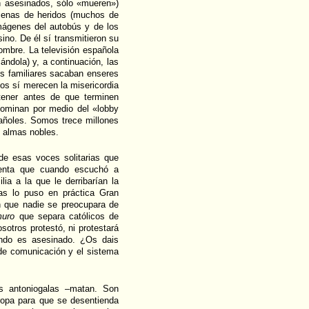
n asesinados, sólo «mueren»)
ecenas de heridos (muchos de
ágenes del autobús y de los
sino. De él sí transmitieron su
ombre. La televisión española
cándola) y, a continuación, las
sus familiares sacaban enseres
los sí merecen la misericordia
tener antes de que terminen
ominan por medio del «lobby
añoles. Somos trece millones
 almas nobles.
de esas voces solitarias que
uenta que cuando escuchó a
lia a la que le derribarían la
sas lo puso en práctica Gran
in que nadie se preocupara de
muro
que separa católicos de
sotros protestó, ni protestará
uando es asesinado. ¿Os dais
de comunicación y el sistema
os antoniogalas –matan. Son
ropa para que se desentienda