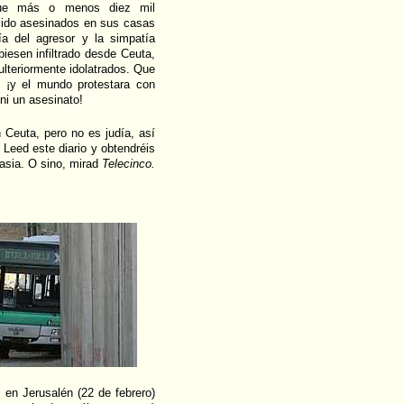
 que más o menos diez mil
sido asesinados en sus casas
ía del agresor y la simpatía
biesen infiltrado desde Ceuta,
ulteriormente idolatrados. Que
s ¡y el mundo protestara con
ni un asesinato!
 Ceuta, pero no es judía, así
Leed este diario y obtendréis
masia. O sino, mirad
Telecinco.
 en Jerusalén (22 de febrero)