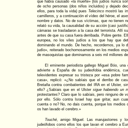
que había causado «la muerte» (los judíos nunca so
de ocho personas (dos niños incluidos) y dejado d
ellos, para toda la vida) pues
Telecinco
mostró las im
camilleros, y a continuación el vídeo del héroe, el ase
nombre y datos. No de sus víctimas, que no tienen n
relató su vida, la causalidad de su acción (casi justifi
cámaras se trasladaron a la casa del terrorista. Allí 
antes de que su casa fuera derribada. Pobre gente. El
europea, no los viles judíos a los que hay que de
dominando el mundo. De hecho, recordemos, ya lo d
judío», reiterado bochornosamente en los medios esp
de masoquistas que dominamos a seis mil millones de
El eminente periodista gallego Miguel Bóo, una 
advierte a España de su judeofobia endémica, c
televidentes expresar su tristeza por «esa pobre fami
casa», replicó: «¿No sabíais que el derribo de ca
Bretaña contra combatientes del IRA en el Ulster, s
ello? ¿Sabíais que en el Ulster
sigue habiendo un 
protestantes? Claro que lo sabíais, pero ninguno de vo
por ello. Sólo contra Israel hay que gritar, aun c
cuenta o no? No, no dais cuenta, porque los medios 
os han lavado el cerebro.»
Touché
, amigo Miguel. Las marujastorres y l
judeófobos como ellos los que lavan el cerebro a Eu