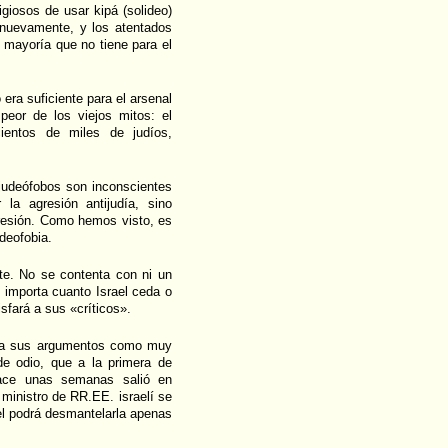
giosos de usar kipá (solideo)
 nuevamente, y los atentados
 mayoría que no tiene para el
era suficiente para el arsenal
peor de los viejos mitos: el
ientos de miles de judíos,
judeófobos son inconscientes
la agresión antijudía, sino
gresión. Como hemos visto, es
udeofobia.
te. No se contenta con ni un
o importa cuanto Israel ceda o
isfará a sus «críticos».
nta sus argumentos como muy
de odio, que a la primera de
Hace unas semanas salió en
ministro de RR.EE. israelí se
ael podrá desmantelarla apenas