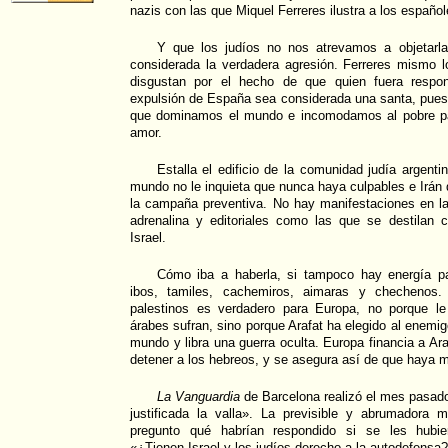
nazis con las que Miquel Ferreres ilustra a los español
Y que los judíos no nos atrevamos a objetarla
considerada la verdadera agresión. Ferreres mismo lo
disgustan por el hecho de que quien fuera respo
expulsión de España sea considerada una santa, pues
que dominamos el mundo e incomodamos al pobre pap
amor.
Estalla el edificio de la comunidad judía argenti
mundo no le inquieta que nunca haya culpables e Irán
la campaña preventiva. No hay manifestaciones en la
adrenalina y editoriales como las que se destilan c
Israel.
Cómo iba a haberla, si tampoco hay energía pa
ibos, tamiles, cachemiros, aimaras y chechenos. 
palestinos es verdadero para Europa, no porque le
árabes sufran, sino porque Arafat ha elegido al enemi
mundo y libra una guerra oculta. Europa financia a Ar
detener a los hebreos, y se asegura así de que haya 
La Vanguardia
de Barcelona realizó el mes pasad
justificada la valla». La previsible y abrumadora
pregunto qué habrían respondido si se les hubie
«¿Tienen Israel y los judíos derecho a la autodefensa