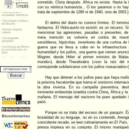
sometido. China después. África no existe. Hasta la i
con su retórica humanista... O los paramos o no ha
trata de septiembre de 1280 ni de 1940, sino de 2003.)
El delirio del diario no conoce límites. El terror
fantasma. El Holocausto no existió: es un recurso. Si
mencionar las agresiones, pasadas o presentes, de
mera mención se volvería en contra de nosotr
sensibleros, hipócritas, inventores de una cortina de
guerra que se lleva a cabo en la infraestructura 
humanidad y los judíos, una guerra que vienen anunc
Wagner, desde Hitler al primer ministro de Malas
mundo»), desde Theodorakis («son la raíz del 
corresponde solidarizarse con los judíos masacrados»)
Hay que detener a los judíos para que haya mañan
la próxima hecatombe que trama el sionismo internac
la obra inversa. En su campaña preventiva, destr
inminente embestida israelita contra China, África y la 
mañana. El mensaje del nazismo ha pues quedado i
parió.
Porque no se trata del exceso de un pasquín. És
brutalidad de su lenguaje, no en su contenido. Arenga
coincidente recado, se leen rutinariamente en
El País
prensa impresa en su conjunto. El mismo maniqueís