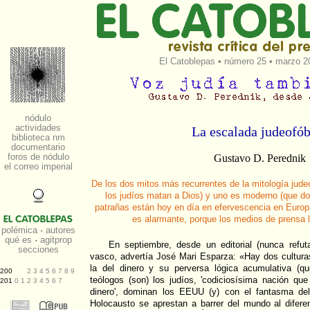
El Catoblepas
•
número 25
• marzo 20
La escalada judeofób
Gustavo D. Perednik
De los dos mitos más recurrentes de la mitología jude
los judíos matan a Dios) y uno es moderno (que d
patrañas están hoy en día en efervescencia en Europa
es alarmante, porque los medios de prensa l
En septiembre, desde un editorial (nunca refut
vasco, advertía José Mari Esparza: «Hay dos cultura
la del dinero y su perversa lógica acumulativa (q
teólogos (son) los judíos, 'codiciosísima nación que 
dinero', dominan los EEUU (y) con el fantasma del
Holocausto se aprestan a barrer del mundo al difere