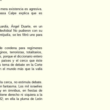
 mera existencia es agresiva.
spasa Calpe explica que es
ardia,
Ángel Duarte, en un
udeofobia! No pudieron con su
tijudía, se les filtró uno para
de condena para regímenes
os, terroristas, totalitarios,
, porque el diccionario entero
s países y el cerco que éste
es tema de debate en la Corte
en el mundo más que la valla
la cerca, no estimula debate.
n fantasma. Los mil israelíes
y en ómnibus, en fiestas de
iene derecho ni siquiera a la
82; en ella la pluma de León