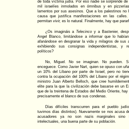
de toda víctima judía. Por eso nadie se sorprende de
mil israelíes inmolados en ómnibus y en pizzería
lamentos por sus asesinos. Que a los palestinos no 
causa que justifica manifestaciones en las calles
permitan
vivir,
es lo natural. Finalmente, hay que parar
¿Os imagináis a
Telecinco
y a Bastenier, desp
Angel Blanco, limitándose a informar que lo había
afanándose en desgranar la vida y milagros de sus 
exhibiendo sus consignas independentistas, y r
políticos?
No, Miguel. No se imaginan. No pueden. S
enceguece. Como Javier Nart, quien se opuso con uña
un 10% del Líbano por parte de Israel, pero no tie
contra la ocupación del 100% del Líbano por el régim
ministro Juan Alberto Belloch, que cree humildeme
elite para la que la civilización debe basarse en un 
que de la treintena de Estados del Medio Oriente, hay
precisamente el blanco de sus condenas.
Días difíciles transcurren para el pueblo ju
tuvimos días distintos). Nuevamente se nos acusa d
acusadores ya no son nazis marginales sino 
intelectuales, una buena parte de su población.