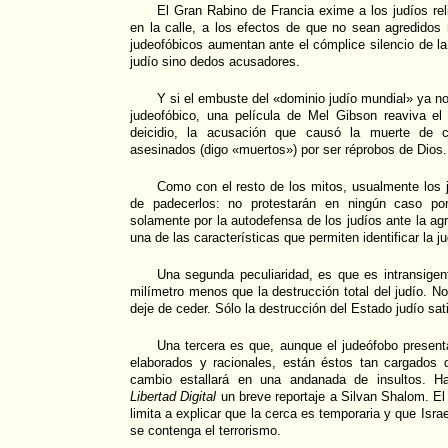
El Gran Rabino de Francia exime a los judíos reli
en la calle, a los efectos de que no sean agredidos
judeofóbicos aumentan ante el cómplice silencio de la
judío sino dedos acusadores.
Y si el embuste del «dominio judío mundial» ya no 
judeofóbico, una película de Mel Gibson reaviva el 
deicidio, la acusación que causó la muerte de c
asesinados (digo «muertos») por ser réprobos de Dios.
Como con el resto de los mitos, usualmente los 
de padecerlos: no protestarán en ningún caso por 
solamente por la autodefensa de los judíos ante la a
una de las características que permiten identificar la j
Una segunda peculiaridad, es que es intransigen
milímetro menos que la destrucción total del judío. N
deje de ceder. Sólo la destrucción del Estado judío sat
Una tercera es que, aunque el judeófobo prese
elaborados y racionales, están éstos tan cargados 
cambio estallará en una andanada de insultos. 
Libertad Digital
un breve reportaje a Silvan Shalom. El 
limita a explicar que la cerca es temporaria y que Isr
se contenga el terrorismo.