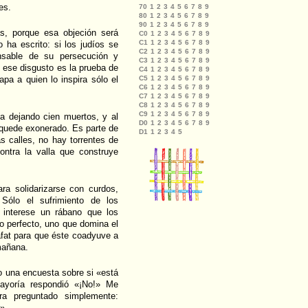
es.
s, porque esa objeción será
 ha escrito: si los judíos se
nsable de su persecución y
 ese disgusto es la prueba de
a a quien lo inspira sólo el
na dejando cien muertos, y al
 quede exonerado. Es parte de
s calles, no hay torrentes de
ontra la valla que construye
ra solidarizarse con curdos,
Sólo el sufrimiento de los
 interese un rábano que los
go perfecto, uno que domina el
afat para que éste coadyuve a
mañana.
o una encuesta sobre si «está
 mayoría respondió «¡No!» Me
ra preguntado simplemente:
?»