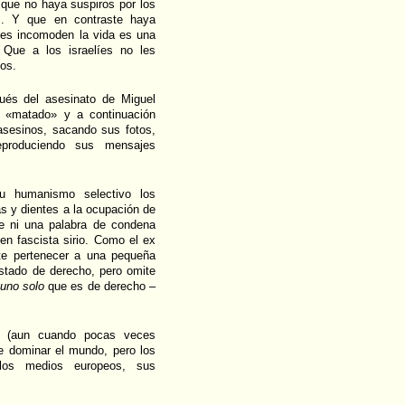
 que no haya suspiros por los
s. Y que en contraste haya
les incomoden la vida es una
. Que a los israelíes no les
los.
ués del asesinato de Miguel
n «matado» y a continuación
asesinos, sacando sus fotos,
eproduciendo sus mensajes
u humanismo selectivo los
s y dientes a la ocupación de
ne ni una palabra de condena
en fascista sirio. Como el ex
nte pertenecer a una pequeña
Estado de derecho, pero omite
uno solo
que es de derecho –
dío (aun cuando pocas veces
e dominar el mundo, pero los
los medios europeos, sus