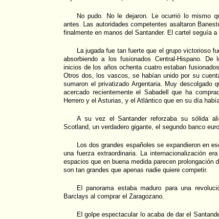
No pudo. No le dejaron. Le ocurrió lo mismo 
antes. Las autoridades competentes asaltaron Banesto
finalmente en manos del Santander. El cartel seguía a 
La jugada fue tan fuerte que el grupo victorioso 
absorbiendo a los fusionados Central-Hispano. De 
inicios de los años ochenta cuatro estaban fusionados
Otros dos, los vascos, se habían unido por su cuent
sumaron el privatizado Argentaria. Muy descolgado q
acercado recientemente el Sabadell que ha comprad
Herrero y el Asturias, y el Atlántico que en su día hab
A su vez el Santander reforzaba su sólida al
Scotland, un verdadero gigante, el segundo banco eur
Los dos grandes españoles se expandieron en es
una fuerza extraordinaria. La internacionalización e
espacios que en buena medida parecen prolongación d
son tan grandes que apenas nadie quiere competir.
El panorama estaba maduro para una revolució
Barclays al comprar el Zaragozano.
El golpe espectacular lo acaba de dar el Santande