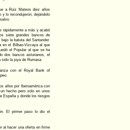
que a Ruiz Mateos diez años
 y lo recondujeron, dejándolo
salvo.
fue rápidamente a más y acabó
los siete grandes bancos de
 bajo la batuta del Santander.
a en el Bilbao-Vizcaya al que
uedó el Popular al que se ha
o dos bancos asturianos, el
ía sido la joya de Rumasa.
ianza con el Royal Bank of
opeo.
os años por Iberoamérica con
ra un hecho pero solo en unos
e España y donde los riesgos
n. El primer paso lo dio el
r al hacer una oferta en firme