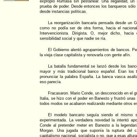
expropió Rumasa sin pestañear. Una ilegalidad, un g
prueba de poder. Desde entonces los banqueros sólo 
desde instancias políticas.
La reorganización bancaria pensada desde un Gob
como no podía ser de otra forma, hacia el nacional 
Intervencionista. Dirigista. O, mejor dicho, hacia
sensibilidad social y que nadie se ría.
El Gobierno alentó agrupamientos de bancos. Per
la vieja clase capitalista y renovarla con gente afín.
La batalla fundamental se lanzó desde los ban
mayor y más tradicional banco español. Eran los 
pronunciar la palabra España. La banca vasca asalt
eso parecía.
Fracasaron. Mario Conde, un desconocido en el g
Italia, se hizo con el poder en Banesto y frustró una
todos modos se acabaron realizando mediante otros e
El modelo bancario seguía siendo el mismo sa
experimentada. La verdadera novedad la intentó apo
Conde al pretender meter en Banesto a la legendari
Morgan. Una jugada que suponía la ruptura del car
capitalismo nacional, socialista o no, que a esas altur