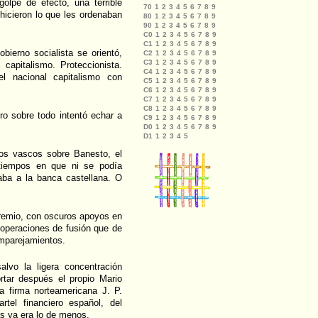
olpe de efecto, una terrible
hicieron lo que les ordenaban
ierno socialista se orientó,
capitalismo. Proteccionista.
 el nacional capitalismo con
o sobre todo intentó echar a
cos vascos sobre Banesto, el
tiempos en que ni se podía
aba a la banca castellana. O
remio, con oscuros apoyos en
s operaciones de fusión que de
mparejamientos.
lvo la ligera concentración
rtar después el propio Mario
a firma norteamericana J. P.
tel financiero español, del
as ya era lo de menos.