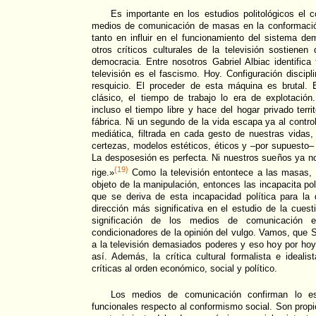
Es importante en los estudios politológicos el co
medios de comunicación de masas en la conformación
tanto en influir en el funcionamiento del sistema dem
otros críticos culturales de la televisión sostienen 
democracia. Entre nosotros Gabriel Albiac identifica
televisión es el fascismo. Hoy. Configuración discipl
resquicio. El proceder de esta máquina es brutal.
clásico, el tiempo de trabajo lo era de explotación.
incluso el tiempo libre y hace del hogar privado terri
fábrica. Ni un segundo de la vida escapa ya al contro
mediática, filtrada en cada gesto de nuestras vidas
certezas, modelos estéticos, éticos y –por supuesto– 
La desposesión es perfecta. Ni nuestros sueños ya n
{19}
rige.»
Como la televisión entontece a las masas,
objeto de la manipulación, entonces las incapacita pol
que se deriva de esta incapacidad política para la
dirección más significativa en el estudio de la cuesti
significación de los medios de comunicación
condicionadores de la opinión del vulgo. Vamos, que S
a la televisión demasiados poderes y eso hoy por ho
así. Además, la crítica cultural formalista e idealis
críticas al orden económico, social y político.
Los medios de comunicación confirman lo es
funcionales respecto al conformismo social. Son propi