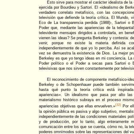
Esto sirve para mostrar el carácter idealista de la c
ejercida por Bourdieu y Sartori. El «idealismo de Ber
verdadero correlato metafísico, con las concepcion
televisión que defiende la teoría crítica. El Mundo, 
Eco de La transparencia perdida (1988)-, Sartori o 
Poder que, mediante las apariencias de la telepanta
televidente mensajes dirigidos a controlarla, en bene
vienen las ideas? Se pregunta Berkeley y contesta: d
venir, porque no existe la materia definida 
independientemente de que yo lo perciba. Así se aca
vez se demuestra la existencia de Dios. La mejor pr
Berkeley es que yo tengo ideas en mi conciencia. La 
Poder político o el Poder a secas para Sartori o 
televisivas que nos sirven constantemente por televisi
El reconocimiento de componente metafísico-idea
Berkeley o de Schopenhauer puede también servirn
hasta qué punto la teoría crítica está inspirad
apariencias». Un idealismo que pasa por alto las 
materialismo histórico subraya en el proceso mism
{32}
apariencias objetivas que ellas envuelven.»
Por el
la opinión pública es pasiva y algo subjetivo, mentalis
independientemente de las condiciones materiales polí
y de producción, por lo tanto, algo enteramente 
comunicación entre los que se cuenta, cómo no, la tele
poderes omnímodos sobre las representaciones del vul