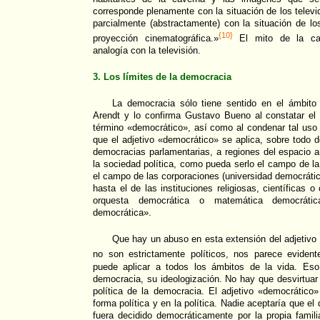
corresponde plenamente con la situación de los televid
parcialmente (abstractamente) con la situación de l
{10}
proyección cinematográfica.»
El mito de la cav
analogía con la televisión.
3. Los límites de la democracia
La democracia sólo tiene sentido en el ámbito
Arendt y lo confirma Gustavo Bueno al constatar el 
término «democrático», así como al condenar tal uso i
que el adjetivo «democrático» se aplica, sobre todo d
democracias parlamentarias, a regiones del espacio a
la sociedad política, como pueda serlo el campo de la 
el campo de las corporaciones (universidad democrátic
hasta el de las instituciones religiosas, científicas o
orquesta democrática o matemática democrática)
democrática».
Que hay un abuso en esta extensión del adjetiv
no son estrictamente políticos, nos parece evident
puede aplicar a todos los ámbitos de la vida. Eso 
democracia, su ideologización. No hay que desvirtuar
política de la democracia. El adjetivo «democrático
forma política y en la política. Nadie aceptaría que e
fuera decidido democráticamente por la propia famil