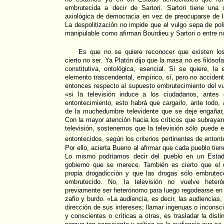
embrutecida a decir de Sartori. Sartori tiene una 
axiológica de democracia en vez de preocuparse de l
La despolitización no impide que el vulgo sepa de pol
manipulable como afirman Bourdieu y Sartori o entre n
Es que no se quiere reconocer que existen los
cierto no ser. Ya Platón dijo que la masa no es filósofa
constitutiva, ontológica, esencial. Si se quiere, l
elemento trascendental, empírico, sí, pero no acciden
entonces respecto al supuesto embrutecimiento del vul
«si la televisión induce a los ciudadanos, antes
entontecimiento, esto habrá que cargarlo, ante todo, 
de la muchedumbre televidente que se deje engañar,
Con la mayor atención hacia los críticos que subrayan
televisión, sostenemos que la televisión sólo puede 
entontecidos, según los criterios pertinentes de enton
Por ello, acierta Bueno al afirmar que cada pueblo tien
Lo mismo podríamos decir del pueblo en un Estado
gobierno que se merece. También es cierto que el 
propia drogadicción y que las drogas sólo embrute
embrutecido. No, la televisión no vuelve heter
previamente ser heterónomo para luego regodearse en 
zafio y burdo. «La audiencia, es decir, las audiencias
dirección de sus intereses; llamar ingenuas o inconsc
y conscientes o críticas a otras, es trasladar la disti