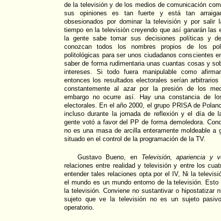
de la televisión y de los medios de comunicación co
sus opiniones es tan fuerte y está tan arraiga
obsesionados por dominar la televisión y por salir 
tiempo en la televisión creyendo que así ganarán las 
la gente sabe tomar sus decisiones políticas y d
conozcan todos los nombres propios de los polí
politológicas para ser unos ciudadanos conscientes 
saber de forma rudimentaria unas cuantas cosas y sob
intereses. Si todo fuera manipulable como afirman
entonces los resultados electorales serían arbitrarios 
constantemente al azar por la presión de los me
embargo no ocurre así. Hay una constancia de los
electorales. En el año 2000, el grupo PRISA de Pola
incluso durante la jornada de reflexión y el día de 
gente votó a favor del PP de forma demoledora. Conq
no es una masa de arcilla enteramente moldeable a g
situado en el control de la programación de la TV.
Gustavo Bueno, en
Televisión, apariencia y 
relaciones entre realidad y televisión y entre los cu
entender tales relaciones opta por el IV, Ni la televis
el mundo es un mundo entorno de la televisión. Esto
la televisión. Conviene no sustantivar o hipostatizar n
sujeto que ve la televisión no es un sujeto pasiv
operatorio.