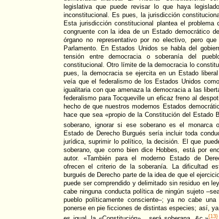
legislativa que puede revisar lo que haya legislad
inconstitucional. Es pues, la jurisdicción constitucion
Esta jurisdicción constitucional plantea el problem
congruente con la idea de un Estado democrático de
órgano no representativo por no electivo, pero qu
Parlamento. En Estados Unidos se habla del gobier
tensión entre democracia o soberanía del puebl
constitucional. Otro límite de la democracia lo constit
pues, la democracia se ejercita en un Estado liberal 
veía que el federalismo de los Estados Unidos como
igualitaria con que amenaza la democracia a las liber
federalismo para Tocqueville un eficaz freno al despot
hecho de que nuestros modernos Estados democráti
hace que sea «propio de la Constitución del Estado 
soberano, ignorar si ese soberano es el monarca o
Estado de Derecho Burgués sería incluir toda conduc
jurídica, suprimir lo político, la decisión. El que pue
soberano, que como bien dice Hobbes, está por enc
autor. «También para el moderno Estado de Dere
ofrecen el criterio de la soberanía. La dificultad 
burgués de Derecho parte de la idea de que el ejercicio
puede ser comprendido y delimitado sin residuo en ley
cabe ninguna conducta política de ningún sujeto –se
pueblo políticamente consciente–; ya no cabe una
ponerse en pie ficciones de distintas especies; así, ya
{13}
es igual, la «Constitución»... será soberana, &c.»