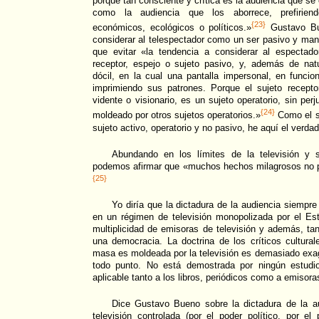
porque tan consciente y crítica es la audiencia que s
como la audiencia que los aborrece, prefirien
{23}
económicos, ecológicos o políticos.»
Gustavo Bu
considerar al telespectador como un ser pasivo y man
que evitar «la tendencia a considerar al espectad
receptor, espejo o sujeto pasivo, y, además de natur
dócil, en la cual una pantalla impersonal, en funci
imprimiendo sus patrones. Porque el sujeto recept
vidente o visionario, es un sujeto operatorio, sin per
{24}
moldeado por otros sujetos operatorios.»
Como el su
sujeto activo, operatorio y no pasivo, he aquí el verdade
Abundando en los límites de la televisión y 
podemos afirmar que «muchos hechos milagrosos no p
{25}
Yo diría que la dictadura de la audiencia siempre
en un régimen de televisión monopolizada por el E
multiplicidad de emisoras de televisión y además, t
una democracia. La doctrina de los críticos cultural
masa es moldeada por la televisión es demasiado exag
todo punto. No está demostrada por ningún estudio
aplicable tanto a los libros, periódicos como a emisora
Dice Gustavo Bueno sobre la dictadura de la a
televisión controlada (por el poder político, por el 