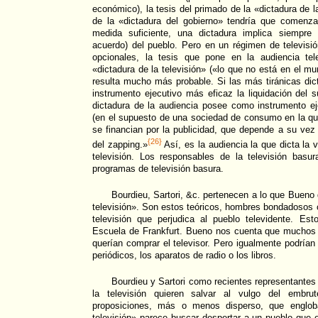
económico), la tesis del primado de la «dictadura de l
de la «dictadura del gobierno» tendría que comen
medida suficiente, una dictadura implica siempre
acuerdo) del pueblo. Pero en un régimen de televisió
opcionales, la tesis que pone en la audiencia tel
«dictadura de la televisión» («lo que no está en el mu
resulta mucho más probable. Si las más tiránicas dic
instrumento ejecutivo más eficaz la liquidación del s
dictadura de la audiencia posee como instrumento ej
(en el supuesto de una sociedad de consumo en la qu
se financian por la publicidad, que depende a su ve
{26}
del zapping.»
Así, es la audiencia la que dicta la 
televisión. Los responsables de la televisión basu
programas de televisión basura.
Bourdieu, Sartori, &c. pertenecen a lo que Bueno 
televisión». Son estos teóricos, hombres bondadosos c
televisión que perjudica al pueblo televidente. E
Escuela de Frankfurt. Bueno nos cuenta que muchos p
querían comprar el televisor. Pero igualmente podrían
periódicos, los aparatos de radio o los libros.
Bourdieu y Sartori como recientes representantes d
la televisión quieren salvar al vulgo del embrut
proposiciones, más o menos disperso, que engloba
televisión» parece buscar despertar a un pueblo que