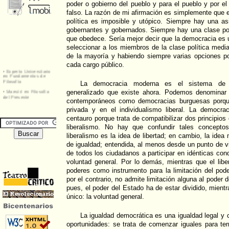
poder o gobierno del pueblo y para el pueblo y por e
falso. La razón de mi afirmación es simplemente que e
política es imposible y utópico. Siempre hay una as
gobernantes y gobernados. Siempre hay una clase pol
que obedece. Sería mejor decir que la democracia es 
seleccionar a los miembros de la clase política media
de la mayoría y habiendo siempre varias opciones po
cada cargo público.
La democracia moderna es el sistema de 
generalizado que existe ahora. Podemos denominar
contemporáneos como democracias burguesas porque
privada y en el individualismo liberal. La democra
centauro porque trata de compatibilizar dos principios 
liberalismo. No hay que confundir tales conceptos
liberalismo es la idea de libertad; en cambio, la idea
de igualdad; entendida, al menos desde un punto de vi
de todos los ciudadanos a participar en idénticas con
voluntad general. Por lo demás, mientras que el liber
poderes como instrumento para la limitación del pod
por el contrario, no admite limitación alguna al poder d
pues, el poder del Estado ha de estar dividido, mient
único: la voluntad general.
La igualdad democrática es una igualdad legal y
oportunidades: se trata de comenzar iguales para te