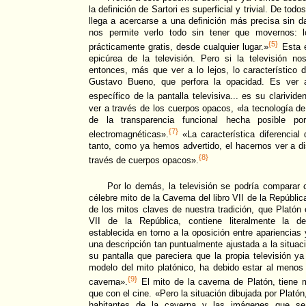
la definición de Sartori es superficial y trivial. De to
llega a acercarse a una definición más precisa sin da
nos permite verlo todo sin tener que movernos: l
{5}
prácticamente gratis, desde cualquier lugar.»
Esta e
epicúrea de la televisión. Pero si la televisión n
entonces, más que ver a lo lejos, lo característico 
Gustavo Bueno, que perfora la opacidad. Es ver 
específico de la pantalla televisiva... es su clarivide
ver a través de los cuerpos opacos, «la tecnología de 
de la transparencia funcional hecha posible p
{7}
electromagnéticas».
«La característica diferencial 
tanto, como ya hemos advertido, el hacernos ver a di
{8}
través de cuerpos opacos».
Por lo demás, la televisión se podría comparar 
célebre mito de la Caverna del libro VII de la Repúblic
de los mitos claves de nuestra tradición, que Platón
VII de la República, contiene literalmente la de
establecida en torno a la oposición entre apariencias
una descripción tan puntualmente ajustada a la situaci
su pantalla que pareciera que la propia televisión ya
modelo del mito platónico, ha debido estar al menos
{9}
caverna».
El mito de la caverna de Platón, tiene m
que con el cine. «Pero la situación dibujada por Platón
habitantes de la caverna y las imágenes que se