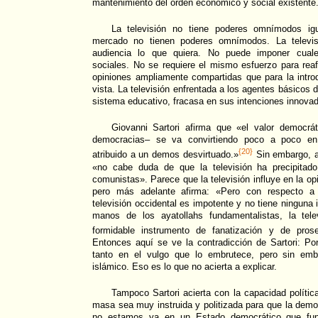
mantenimiento del orden económico y social existente
La televisión no tiene poderes omnímodos ig
mercado no tienen poderes omnímodos. La televi
audiencia lo que quiera. No puede imponer cuales
sociales. No se requiere el mismo esfuerzo para reaf
opiniones ampliamente compartidas que para la intr
vista. La televisión enfrentada a los agentes básicos de
sistema educativo, fracasa en sus intenciones innovad
Giovanni Sartori afirma que «el valor democrát
democracias– se va convirtiendo poco a poco e
{20}
atribuido a un demos desvirtuado.»
Sin embargo, a
«no cabe duda de que la televisión ha precipitado
comunistas». Parece que la televisión influye en la opi
pero más adelante afirma: «Pero con respecto a l
televisión occidental es impotente y no tiene ninguna i
manos de los ayatollahs fundamentalistas, la tel
formidable instrumento de fanatización y de prosel
Entonces aquí se ve la contradicción de Sartori: Por 
tanto en el vulgo que lo embrutece, pero sin emb
islámico. Eso es lo que no acierta a explicar.
Tampoco Sartori acierta con la capacidad políti
masa sea muy instruida y politizada para que la dem
no estamos ya en un Estado democrático que fu