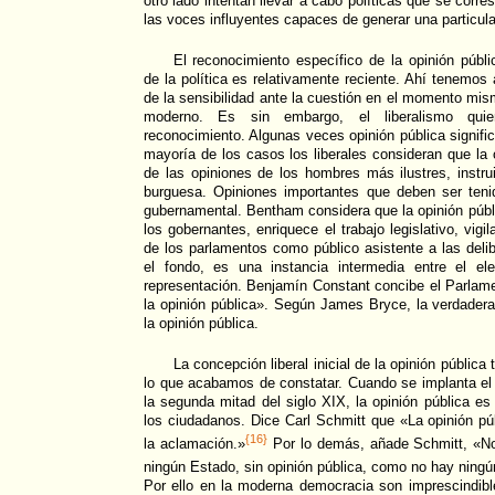
otro lado intentan llevar a cabo políticas que se cor
las voces influyentes capaces de generar una particular
El reconocimiento específico de la opinión públ
de la política es relativamente reciente. Ahí tenemo
de la sensibilidad ante la cuestión en el momento mis
moderno. Es sin embargo, el liberalismo qu
reconocimiento. Algunas veces opinión pública signific
mayoría de los casos los liberales consideran que la 
de las opiniones de los hombres más ilustres, instr
burguesa. Opiniones importantes que deben ser teni
gubernamental. Bentham considera que la opinión públi
los gobernantes, enriquece el trabajo legislativo, vigi
de los parlamentos como público asistente a las deli
el fondo, es una instancia intermedia entre el e
representación. Benjamín Constant concibe el Parlam
la opinión pública». Según James Bryce, la verdader
la opinión pública.
La concepción liberal inicial de la opinión pública 
lo que acabamos de constatar. Cuando se implanta el s
la segunda mitad del siglo XIX, la opinión pública es
los ciudadanos. Dice Carl Schmitt que «La opinión p
{16}
la aclamación.»
Por lo demás, añade Schmitt, «No
ningún Estado, sin opinión pública, como no hay ning
Por ello en la moderna democracia son imprescindible