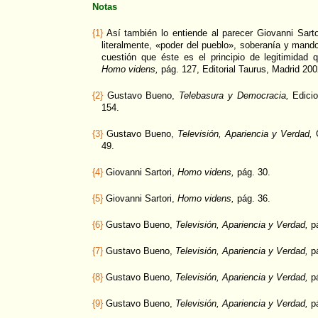
Notas
{1}
Así también lo entiende al parecer Giovanni Sarto
literalmente, «poder del pueblo», soberanía y man
cuestión que éste es el principio de legitimidad 
Homo videns,
pág. 127, Editorial Taurus, Madrid 200
{2}
Gustavo Bueno,
Telebasura y Democracia,
Edicio
154.
{3}
Gustavo Bueno,
Televisión, Apariencia y Verdad,
G
49.
{4}
Giovanni Sartori,
Homo videns,
pág. 30.
{5}
Giovanni Sartori,
Homo videns,
pág. 36.
{6}
Gustavo Bueno,
Televisión, Apariencia y Verdad,
pá
{7}
Gustavo Bueno,
Televisión, Apariencia y Verdad,
pá
{8}
Gustavo Bueno,
Televisión, Apariencia y Verdad,
pá
{9}
Gustavo Bueno,
Televisión, Apariencia y Verdad,
pá