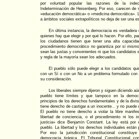
por voluntad popular las razones de la indecid
Indeterminación de Heisenberg. Por eso, carecen de 
«educación democrática» o «medicina democrática». L
a ámbitos sociales extrapolíticos no deja de ser una 
En última instancia, la democracia es verdadera
quienes hay que elegir y por qué lo hacen. Por ello, p
los ciudadanos tienen que tener una alta capacida
procedimiento democrático no garantiza por sí mismo
sean las justas y convenientes ni que los candidatos e
y regla de la mayoría sean los adecuados.
El pueblo sólo puede elegir a los candidatos qu
con un Sí o con un No a un problema formulado con 
su consideración.
Los liberales siempre dijeron y siguen diciendo aú
pueblo tiene límites y que tampoco en la democr
principios de los derechos fundamentales y de la divi
tiene derecho de castigar a un inocente... y no puede
El pueblo no tiene derecho a violar la libre manife
libertad de conciencia, o el procedimiento ni los i
justicia» dice Benjamín Constant. La ley está por 
pueblo. La libertad y los derechos individuales están
Por eso la jurisdicción constitucional constituy
democracia tiránica. El Tribunal Constitucional c