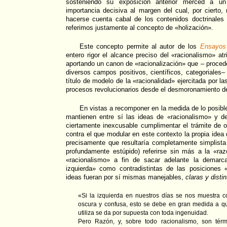
sosteniendo su exposición anterior merced a un
importancia decisiva al margen del cual, por cierto,
hacerse cuenta cabal de los contenidos doctrinales
referimos justamente al concepto de «holización».
Este concepto permite al autor de los
Ensayos 
entero rigor el alcance preciso del «racionalismo» atri
aportando un canon de «racionalización» que – procede
diversos campos positivos, científicos, categoriales–
título de modelo de la «racionalidad» ejercitada por la
procesos revolucionarios desde el desmoronamiento d
En vistas a recomponer en la medida de lo posib
mantienen entre sí las ideas de «racionalismo» y de 
ciertamente inexcusable cumplimentar el trámite de o
contra el que modular en este contexto la propia idea 
precisamente que resultaría completamente simplista 
profundamente estúpido) referirse sin más a la «raz
«racionalismo» a fin de sacar adelante la demarc
izquierda» como contradistintas de las posiciones
ideas fueran por sí mismas manejables,
claras y disti
«Si la izquierda en nuestros días se nos muestra
oscura y confusa, esto se debe en gran medida a q
utiliza se da por supuesta con toda ingenuidad.
Pero Razón, y, sobre todo racionalismo, son térm