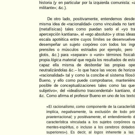
historia (y en particular por la izquierda comunista: 
militante»; &c.).
De otro lado, positivamente, entendemos desde e
misma idea de «racionalidad» como vinculada no tant
(metafísicas) tales como puedan serlo el «yo tra
apercepción kantiana», el «ego absoluto» y otras ideas
escala apotética entre cuyos límites se desenvuelv
desempeñar un sujeto corpóreo con todos los ingr
prensiles o músculos estriados por ejemplo, pero 
glotis, &c.) para «separar» o «unir» términos fisical
propia
lógica material
que regula los resultados de es
capaz ella misma de desbordar las propias oper
neutralizándolas &c.– lo que hace las veces de horizo
«racionalidad» tal y como la concibe el sistema filos
Bueno, y ello como puede comprobarse, manteniénd
posible de conceptualizaciones tales como las que
subjetivo», del «idealismo trascendental» kantiano, de
&c. Como afirma el profesor Bueno en uno de los texto
«El
racionalismo
, como componente de la característi
implica,
negativamente,
la exclusión de todo pri
praeterracional;
y
positivamente
, el entendimiento 
característica vinculada a los sujetos corpóreos 
mentes-espíritus, o incluso a los cerebros dotado
superiores»). Es decir, al
logos
inherente a las