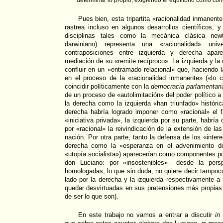
determinar lo propio, exigiendo el equilibrio como con
Pues bien, esta tripartita «racionalidad inmanent
rastrea incluso en algunos desarrollos científicos, y
disciplinas tales como la mecánica clásica new
darwiniano) representa una «racionalidad» un
contraposiciones entre izquierda y derecha apar
mediación de su «remite recíproco». La izquierda y la
confluir en un «entramado relacional» que, haciendo
en el proceso de la «racionalidad inmanente» («lo c
coincidir políticamente con la
democracia parlamentari
de un proceso de «autolimitación» del poder político a
la derecha como la izquierda «han triunfado» históri
derecha habría logrado imponer como «racional» el fa
«iniciativa privada», la izquierda por su parte, habría
por «racional» la reivindicación de la extensión de la
nación. Por otra parte, tanto la defensa de los «intere
derecha como la «esperanza en el advenimiento de
«utopía socialista») aparecerían como componentes pol
don Luciano: por «insostenibles»– desde la pers
homologadas, lo que sin duda, no quiere decir tampoc
lado por la derecha y la izquierda respectivamente 
quedar desvirtuadas en sus pretensiones más propias (
de ser lo que son).
En este trabajo no vamos a entrar a discutir
in