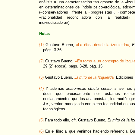
análisis a una caracterización tan grosera de la «iz
en determinaciones de índole psico-etológica, ético
(«conservadores» frente a «progresistas», «competen
«racionalidad reconciliadora con la realidad» 
individulizadora»).
Notas
{1}
Gustavo Bueno,
«La ética desde la izquierda»,
E
págs. 3-36.
{2}
Gustavo Bueno,
«En torno a un concepto de izquie
29 (2ª época), págs. 3-28, pág. 15.
{3}
Gustavo Bueno,
El mito de la Izquierda,
Ediciones 
{4}
Y además
anatómicas stricto sensu
, si se nos 
decir que precisamente nos estamos refiri
enclasamientos que los anatomistas, los morfólogos,
&c., venían manejando con plena fecundidad en sus
tecnológicos.
{5}
Para todo ello, cfr. Gustavo Bueno,
El mito de la Iz
{6}
En el libro al que venimos haciendo referencia, B