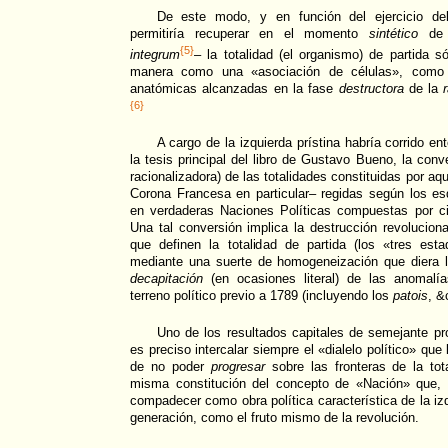
De este modo, y en función del ejercicio del
permitiría recuperar en el momento
sintético
de
{5}
integrum
– la totalidad (el organismo) de partida s
manera como una «asociación de células», como 
anatómicas alcanzadas en la fase
destructora
de la
{6}
A cargo de la izquierda prístina habría corrido e
la tesis principal del libro de Gustavo Bueno, la conv
racionalizadora) de las totalidades constituidas por aq
Corona Francesa en particular– regidas según los 
en verdaderas Naciones Políticas compuestas por ci
Una tal conversión implica la destrucción revolucion
que definen la totalidad de partida (los «tres esta
mediante una suerte de homogeneización que diera 
decapitación
(en ocasiones literal) de las anomal
terreno político previo a 1789 (incluyendo los
patois
, &
Uno de los resultados capitales de semejante pr
es preciso intercalar siempre el «dialelo político» que
de no poder
progresar
sobre las fronteras de la tot
misma constitución del concepto de «Nación» que,
compadecer como obra política característica de la iz
generación, como el fruto mismo de la revolución.