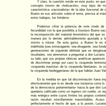
Y claro, la cuestión reside en este punto, en q
concepto mismo de «holización», muy lejos de mos
característica «racionalista» de la
idea funcional de i
Bueno en sus artículos sobre el tema, precisa al máxi
estos trabajos, los fortalece.
Podemos cifrar la potencia de este modo de 
fecundidad con la que posibilita a Gustavo Bueno sac
la recomposición del material fenoménico del que se
manera por lo demás admirablemente ajustada a las
mismo a roturar. De esta guisa, a Bueno le es d
indefinida
(sea
extravagante,
sea
divagante
, sea
funda
generaciones de
izquierda definida
que se desglosan 
resultados, nos atrevemos a preguntar a don Luciano 
su lado, que sus propias rúbricas analíticas aparec
de discriminar pongo por caso la «izquierda leninista»
«izquierda maoísta» de la «izquierda libertaria», la 
la «izquierda heideggeriana» de la que hablan Juan Va
En la medida en que tal discriminación fuera im
efectivamente que lo es desde una instancia como lo 
de la democracia parlamentaria» hacia la que don L
quedaría calificado como un
regreso sin vuelta
, un
re
más enérgico entre cuyos límites los propios conteni
razón resultan sencillamente inasimilables. Acaso
perfectamente el hecho de que, a la postre, Lucia