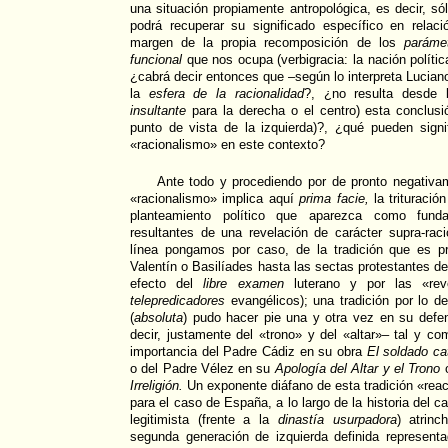
una situación propiamente antropológica, es decir, só
podrá recuperar su significado específico en relaci
margen de la propia recomposición de los
paráme
funcional
que nos ocupa (verbigracia: la nación política
¿cabrá decir entonces que –según lo interpreta Lucian
la
esfera de la racionalidad
?, ¿no resulta desde l
insultante
para la derecha o el centro) esta conclusi
punto de vista de la izquierda)?, ¿qué pueden signi
«racionalismo» en este contexto?
Ante todo y procediendo por de pronto negativ
«racionalismo» implica aquí
prima facie,
la trituració
planteamiento político que aparezca como funda
resultantes de una revelación de carácter supra-racio
línea pongamos por caso, de la tradición que es p
Valentín o Basilíades hasta las sectas protestantes d
efecto del
libre examen
luterano y por las «rev
telepredicadores
evangélicos); una tradición por lo 
(
absoluta
) pudo hacer pie una y otra vez en su def
decir, justamente del «trono» y del «altar»– tal y co
importancia del Padre Cádiz en su obra
El soldado cat
o del Padre Vélez en su
Apología del Altar y el Trono
Irreligión.
Un exponente diáfano de esta tradición «reac
para el caso de España, a lo largo de la historia del 
legitimista (frente a la
dinastía usurpadora
) atrinc
segunda generación de izquierda definida representa