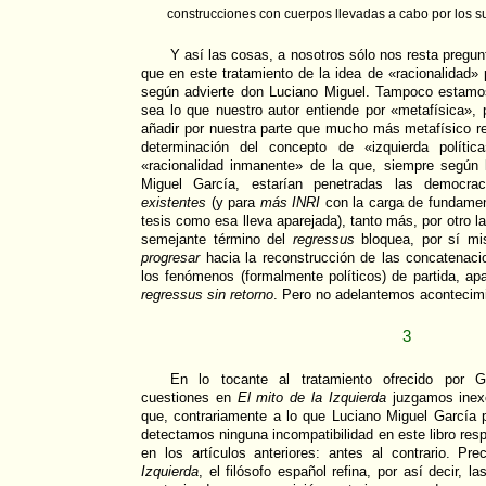
construcciones con cuerpos llevadas a cabo por los su
Y así las cosas, a nosotros sólo nos resta pregu
que en este tratamiento de la idea de «racionalidad» 
según advierte don Luciano Miguel. Tampoco estam
sea lo que nuestro autor entiende por «metafísica»,
añadir por nuestra parte que mucho más metafísico re
determinación del concepto de «izquierda polític
«racionalidad inmanente» de la que, siempre según
Miguel García, estarían penetradas las democr
existentes
(y para
más INRI
con la carga de fundame
tesis como esa lleva aparejada), tanto más, por otro 
semejante término del
regressus
bloquea, por sí mis
progresar
hacia la reconstrucción de las concatenaci
los fenómenos (formalmente políticos) de partida, a
regressus sin retorno
. Pero no adelantemos acontecim
3
En lo tocante al tratamiento ofrecido por 
cuestiones en
El mito de la Izquierda
juzgamos inex
que, contrariamente a lo que Luciano Miguel García 
detectamos ninguna incompatibilidad en este libro resp
en los artículos anteriores: antes al contrario. P
Izquierda
, el filósofo español refina, por así decir, 