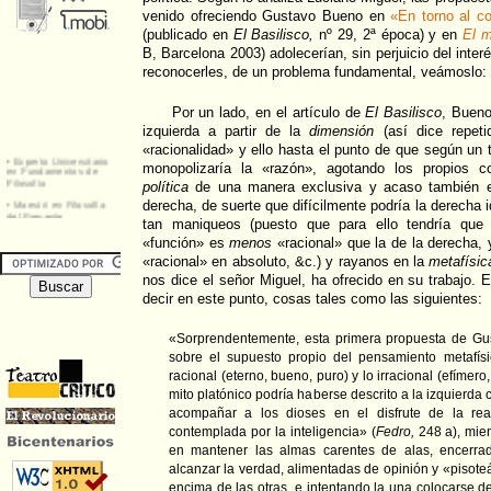
venido ofreciendo Gustavo Bueno en
«En torno al co
(publicado en
El Basilisco,
nº 29, 2ª época) y en
El m
B, Barcelona 2003) adolecerían, sin perjuicio del inte
reconocerles, de un problema fundamental, veámoslo:
Por un lado, en el artículo de
El Basilisco
, Bueno
izquierda a partir de la
dimensión
(así dice repet
«racionalidad» y ello hasta el punto de que según un t
monopolizaría la «razón», agotando los propios 
política
de una manera exclusiva y acaso también e
derecha, de suerte que difícilmente podría la derecha i
tan maniqueos (puesto que para ello tendría qu
«función» es
menos
«racional» que la de la derecha,
«racional» en absoluto, &c.) y rayanos en la
metafísic
nos dice el señor Miguel, ha ofrecido en su trabajo. 
decir en este punto, cosas tales como las siguientes:
«Sorprendentemente, esta primera propuesta de Gus
sobre el supuesto propio del pensamiento metafísi
racional (eterno, bueno, puro) y lo irracional (efímero
mito platónico podría haberse descrito a la izquierda
acompañar a los dioses en el disfrute de la re
contemplada por la inteligencia» (
Fedro,
248 a), mien
en mantener las almas carentes de alas, encerra
alcanzar la verdad, alimentadas de opinión y «pisot
encima de las otras, e intentando la una colocarse de