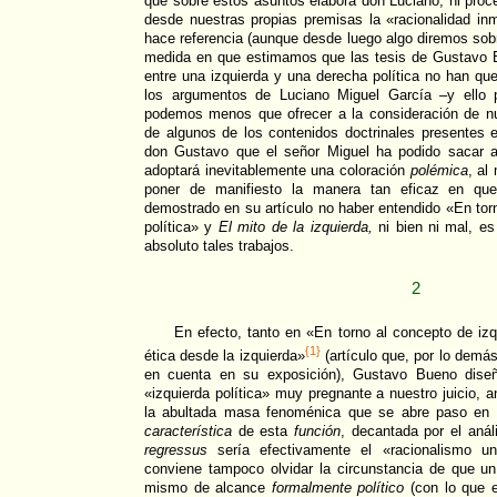
que sobre estos asuntos elabora don Luciano, ni pro
desde nuestras propias premisas la «racionalidad in
hace referencia (aunque desde luego algo diremos sobre
medida en que estimamos que las tesis de Gustavo Bu
entre una izquierda y una derecha política no han qu
los argumentos de Luciano Miguel García –y ello 
podemos menos que ofrecer a la consideración de nu
de algunos de los contenidos doctrinales presentes e
don Gustavo que el señor Miguel ha podido sacar a
adoptará inevitablemente una coloración
polémica
, al
poner de manifiesto la manera tan eficaz en qu
demostrado en su artículo no haber entendido «En tor
política» y
El mito de la izquierda,
ni bien ni mal, es
absoluto tales trabajos.
2
En efecto, tanto en «En torno al concepto de iz
{1}
ética desde la izquierda»
(artículo que, por lo demá
en cuenta en su exposición), Gustavo Bueno dis
«izquierda política» muy pregnante a nuestro juicio, a
la abultada masa fenoménica que se abre paso en n
característica
de esta
función
, decantada por el anál
regressus
sería efectivamente el «racionalismo uni
conviene tampoco olvidar la circunstancia de que un
mismo de alcance
formalmente político
(con lo que 