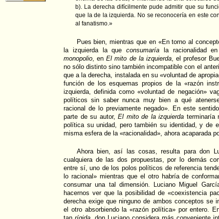
b). La derecha difícilmente pude admitir que su fun
que la de la izquierda. No se reconocería en este co
al fanatismo.»
Pues bien, mientras que en «En torno al concepto 
la izquierda la que
consumaría
la racionalidad e
monopolio
, en
El mito de la izquierda
, el profesor Bu
no sólo distinto sino también incompatible con el anteri
que a la derecha, instalada en su «voluntad de apropia
función de los esquemas propios de la «razón instr
izquierda, definida como «voluntad de negación» vag
políticos sin saber nunca muy bien a qué atenerse
racional de lo previamente negado». En este sentido
parte de su autor,
El mito de la izquierda
terminaría 
política su unidad, pero también su identidad, y de
misma esfera de la «racionalidad», ahora acaparada po
Ahora bien, así las cosas, resulta para don 
cualquiera de las dos propuestas, por lo demás co
entre sí, uno de los polos políticos de referencia tend
lo racional» mientras que el otro habría de conform
consumar una tal dimensión. Luciano Miguel García 
hacernos ver que la posibilidad de «coexistencia pací
derecha exige que ninguno de ambos conceptos se i
el otro absorbiendo la «razón política» por entero. E
tan
rígida
, don Luciano considera más conveniente i