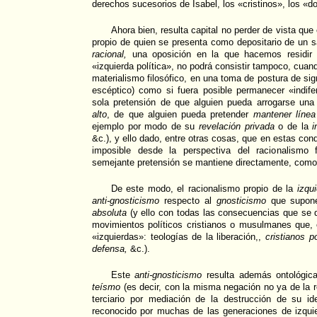
derechos sucesorios de Isabel, los «cristinos», los «d
Ahora bien, resulta capital no perder de vista que
propio de quien se presenta como depositario de un 
racional,
una oposición en la que hacemos residir e
«izquierda política», no podrá consistir tampoco, cuand
materialismo filosófico, en una toma de postura de 
escéptico) como si fuera posible permanecer «indife
sola pretensión de que alguien pueda arrogarse una 
alto
, de que alguien pueda pretender
mantener línea
ejemplo por modo de su
revelación privada
o de la
i
&c.), y ello dado, entre otras cosas, que en estas co
imposible desde la perspectiva del racionalismo f
semejante pretensión se mantiene directamente, como u
De este modo, el racionalismo propio de la
izqu
anti-gnosticismo
respecto al
gnosticismo
que supon
absoluta
(y ello con todas las consecuencias que se d
movimientos políticos cristianos o musulmanes que,
«izquierdas»: teologías de la liberación,,
cristianos p
defensa,
&c.).
Este
anti-gnosticismo
resulta además ontológic
teísmo
(es decir, con la misma negación no ya de la r
terciario por mediación de la destrucción de su i
reconocido por muchas de las generaciones de izquie