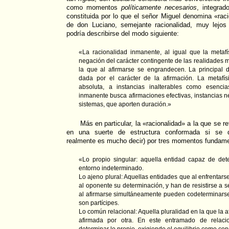
como momentos
políticamente necesarios
, integrad
constituida por lo que el señor Miguel denomina «raci
de don Luciano, semejante racionalidad, muy lejo
podría describirse del modo siguiente:
«La racionalidad inmanente, al igual que la metaf
negación del carácter contingente de las realidades
la que al afirmarse se engrandecen. La principal 
dada por el carácter de la afirmación. La metafís
absoluta, a instancias inalterables como esenci
inmanente busca afirmaciones efectivas, instancias n
sistemas, que aporten duración.»
Más en particular, la «racionalidad» a la que se ref
en una suerte de estructura conformada si se q
realmente es mucho decir) por tres momentos fundame
«Lo propio singular: aquella entidad capaz de de
entorno indeterminado.
Lo ajeno plural: Aquellas entidades que al enfrentars
al oponente su determinación, y han de resistirse a s
al afirmarse simultáneamente pueden codeterminarse
son partícipes.
Lo común relacional: Aquella pluralidad en la que la 
afirmada por otra. En este entramado de relaci