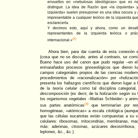
envueltos en «nebulosas ideológicas» que es nec
distinguir. La idea de Razón que «la izquierda» 
izquierda» suelen presuponer es una idea oscura y c
impresentable a cualquier teórico de la izquierda q
esclarecerla.
Y decimos esto, aquí y ahora, como un desafí
representantes de la izquierda teórica o prác
{3}
internacional.»
Ahora bien, para dar cuenta de esta conexión 
(cosa que no se discute, antes al contrario, se com
Bueno hace uso del canon que pudo regular –en e
enmarañados procesos gnoseológicos que dieron lug
campos categoriales propios de las ciencias moder
procedimientos de «racionalización» por «holizaci
presenta los hallazgos científicos que dieron lugar a
de la
teoría celular
como tal disciplina categorial
descomposición
(es decir, de la
holización
según su 
los organismos vegetales –Mattias Schleider– y an
{4}
sus partes anatómicas
que terminarían por res
homogéneas, «atómica
s»
a escala citológica (aunq
que las células eucariotas están compuestas a su v
celulares: ribosomas, mitocondrias, membranas, ma
más: adeninas, citosinas, azúcares dexosirribosa
leptones, &c., &c.).