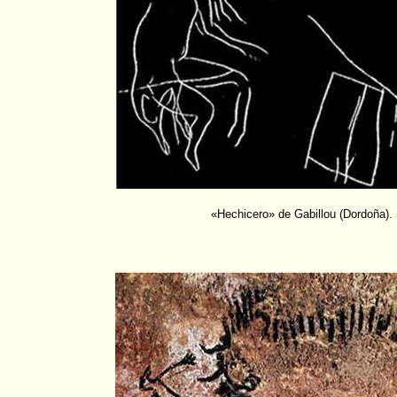
«Hechicero» de Gabillou (Dordoña). 