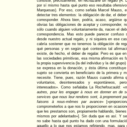
consiste, precisamente, en rechazarle un regalo (R.
por sí mismo hasta qué punto eso resultaba ofensivo 
Marquesas). Por eso, como señala Marcel Mauss, en
detectar tres elementos: la obligación de dar, el deber
corresponder. Ahora bien, podría, acaso, argüirse q
obvias las obligaciones de aceptar y corresponder, no
sólo cuando alguien voluntariamente da, nacen el debe
correspondencia. Mas esto puede parecer confuso 
desde nuestro actual regalo, y ni siquiera en ese cas
cabría sostener que no tenemos la obligación de reg
qué personas y en según qué contextos tal afirmaci
existe, de hecho, el deber de regalar. Pero es que e
las sociedades primitivas, esa misma afirmación es 
la propia supervivencia (la del individuo y la del grupo
se expresa en la donación, y ésta última constituye
sujeto se convierta en beneficiario de la primera y m
necesite. Tiene, pues, razón Mauss cuando afirma 
voluntarios, desinteresados y espontáneos, per
interesados». Como señalaba La Rochefoucauld: «
n
autres, pour les engager à nous en donner en de s
services que nous leur rendons sont, à proprement pa
faisons à nous-mêmes par avance
» [«proporcio
comprometerlos a que nos lo proporcionen en ocasione
que les prestamos son, propiamente hablando, biene
mismos por adelantado»]. Sin duda que es así. Y s
no sabe hasta qué punto ha dado con una formulació
aquello a lo que nos estamos refiriendo, mas, para 