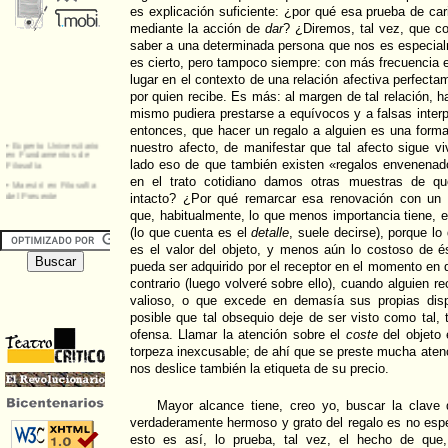
es explicación suficiente: ¿por qué esa prueba de car
mediante la acción de
dar
? ¿Diremos, tal vez, que c
saber a una determinada persona que nos es especia
es cierto, pero tampoco siempre: con más frecuencia e
lugar en el contexto de una relación afectiva perfect
por quien recibe. Es más: al margen de tal relación, h
mismo pudiera prestarse a equívocos y a falsas interp
entonces, que hacer un regalo a alguien es una forma
nuestro afecto, de manifestar que tal afecto sigue v
lado eso de que también existen «regalos envenena
en el trato cotidiano damos otras muestras de qu
intacto? ¿Por qué remarcar esa renovación con un
que, habitualmente, lo que menos importancia tiene, en
(lo que cuenta es el
detalle
, suele decirse), porque lo
es el valor del objeto, y menos aún lo costoso de é
pueda ser adquirido por el receptor en el momento en 
contrario (luego volveré sobre ello), cuando alguien 
valioso, o que excede en demasía sus propias dispo
posible que tal obsequio deje de ser visto como tal
ofensa. Llamar la atención sobre el
coste
del objeto 
torpeza inexcusable; de ahí que se preste mucha atenc
nos deslice también la etiqueta de su precio.
Mayor alcance tiene, creo yo, buscar la clave 
verdaderamente hermoso y grato del regalo es no esper
esto es así, lo prueba, tal vez, el hecho de que