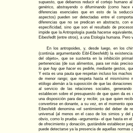
supuesto, que debamos reducir el cortejo humano al 
genérico, abstrayendo o difuminando (como hace el
diferencias esenciales que en esto de la seduc
aspectos) pueden ser detectadas entre el comport
diferencias que no se predican en abstracto, con e
especificidad, sino que son el resultado de procesos
impide que la Antropología pueda hacerse equivalente,
Eibesfedlt (entre otros), a una Etología humana. Pero 
En los antropoides, y, desde luego, en los ch
(continúa argumentando Eibl-Eibesfeldt) la existenc
del objeto», que se sustenta en la inhibición prima
pertenencias (de sus alimentos, para ser más precisos
lo que hay que hacer
es pedirle, mediante gestos, qu
Y esta es una pauta que respetan incluso los machos
de menor rango; que respeta hasta el mismísimo m
etólogo alemán a la suposición de que las donaciones
al servicio de las relaciones sociales, generand
establecen sobre el presupuesto de que quien da es 
una disposición para dar y recibir, ya que quien rec
convertirse en donante, a su vez, en el momento oport
Eibesfeldt denomina «el sentimiento del deber de re
universal (al menos en el caso de los simios y del 
obvio, como lo prueba –argumenta– el que hasta en el
de ofrecimiento y donación, gustándole establecer juego
puede detectarse ya la presencia de aquellas normas q