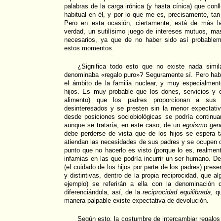
palabras de la carga irónica (y hasta cínica) que conl
habitual en él, y por lo que me es, precisamente, tan
Pero en esta ocasión, ciertamente, está de más 
verdad, un sutilísimo juego de intereses mutuos, ma
necesarios, ya que de no haber sido así probable
estos momentos.
¿Significa todo esto que no existe nada simil
denominaba «regalo puro»? Seguramente sí. Pero habr
el ámbito de la familia nuclear, y muy especialment
hijos. Es muy probable que los dones, servicios y o
alimento) que los padres proporcionan a sus 
desinteresados y se presten sin la menor expectati
desde posiciones sociobiológicas se podría continu
aunque se trataría, en este caso, de un
egoísmo gené
debe perderse de vista que de los hijos se espera t
atiendan las necesidades de sus padres y se ocupen de
punto que no hacerlo es visto (porque lo es, realme
infamias en las que podría incurrir un ser humano. D
(el cuidado de los hijos por parte de los padres) prese
y distintivas, dentro de la propia reciprocidad, que a
ejemplo) se referirán a ella con la denominación
diferenciándola, así, de la
reciprocidad equilibrada
, q
manera palpable existe expectativa de devolución.
Según esto, la costumbre de intercambiar regalo