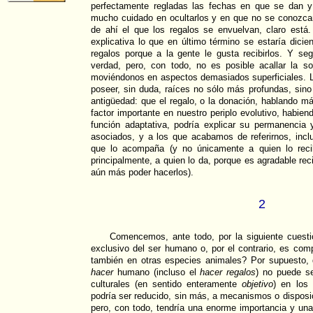
perfectamente regladas las fechas en que se dan y
mucho cuidado en ocultarlos y en que no se conozca
de ahí el que los regalos se envuelvan, claro está
explicativa lo que en último término se estaría dicie
regalos porque a la gente le gusta recibirlos. Y s
verdad, pero, con todo, no es posible acallar la 
moviéndonos en aspectos demasiados superficiales. L
poseer, sin duda, raíces no sólo más profundas, sin
antigüedad: que el regalo, o la donación, hablando má
factor importante en nuestro periplo evolutivo, habien
función adaptativa, podría explicar su permanencia 
asociados, y a los que acabamos de referirnos, incl
que lo acompaña (y no únicamente a quien lo reci
principalmente, a quien lo da, porque es agradable reci
aún más poder hacerlos).
2
Comencemos, ante todo, por la siguiente cuestió
exclusivo del ser humano o, por el contrario, es co
también en otras especies animales? Por supuesto,
hacer
humano (incluso el
hacer regalos
) no puede se
culturales (en sentido enteramente
objetivo
) en los 
podría ser reducido, sin más, a mecanismos o dispos
pero, con todo, tendría una enorme importancia y una 