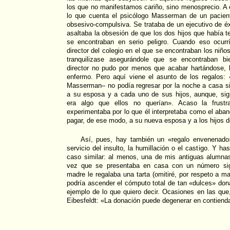
los que no manifestamos cariño, sino menosprecio. A 
lo que cuenta el psicólogo Masserman de un pacien
obsesivo-compulsiva. Se trataba de un ejecutivo de éx
asaltaba la obsesión de que los dos hijos que había t
se encontraban en serio peligro. Cuando eso ocurrí
director del colegio en el que se encontraban los niños
tranquilizase asegurándole que se encontraban bie
director no pudo por menos que acabar hartándose, l
enfermo. Pero aquí viene el asunto de los regalos:
Masserman– no podía regresar por la noche a casa s
a su esposa y a cada uno de sus hijos, aunque, sign
era algo que ellos no querían». Acaso la frustra
experimentaba por lo que él interpretaba como el aban
pagar, de ese modo, a su nueva esposa y a los hijos d
Así, pues, hay también un «regalo envenenado
servicio del insulto, la humillación o el castigo. Y ha
caso similar: al menos, una de mis antiguas alumn
vez que se presentaba en casa con un número sign
madre le regalaba una tarta (omitiré, por respeto a ma
podría ascender el cómputo total de tan «dulces» don
ejemplo de lo que quiero decir. Ocasiones en las qu
Eibesfeldt: «La donación puede degenerar en contienda