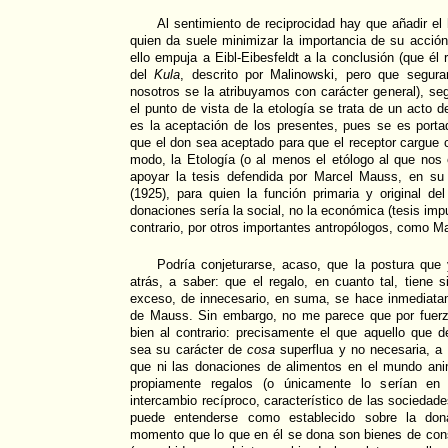
Al sentimiento de reciprocidad hay que añadir el 
quien da suele minimizar la importancia de su acción 
ello empuja a Eibl-Eibesfeldt a la conclusión (que él
del
Kula
, descrito por Malinowski, pero que segu
nosotros se la atribuyamos con carácter general), seg
el punto de vista de la etología se trata de un acto 
es la aceptación de los presentes, pues se es porta
que el don sea aceptado para que el receptor cargue
modo, la Etología (o al menos el etólogo al que nos 
apoyar la tesis defendida por Marcel Mauss, en su
(1925), para quien la función primaria y original de
donaciones sería la social, no la económica (tesis imp
contrario, por otros importantes antropólogos, como Ma
Podría conjeturarse, acaso, que la postura qu
atrás, a saber: que el regalo, en cuanto tal, tiene 
exceso, de innecesario, en suma, se hace inmediatam
de Mauss. Sin embargo, no me parece que por fuerz
bien al contrario: precisamente el que aquello que d
sea su carácter de
cosa
superflua y no necesaria, a 
que ni las donaciones de alimentos en el mundo an
propiamente regalos (o únicamente lo serían en 
intercambio recíproco, característico de las socied
puede entenderse como establecido sobre la don
momento que lo que en él se dona son bienes de co