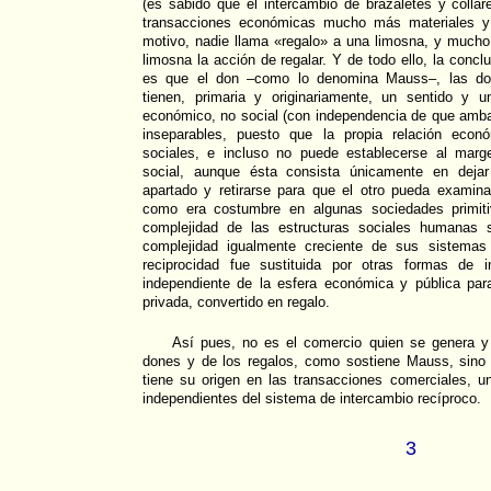
(es sabido que el intercambio de brazaletes y colla
transacciones económicas mucho más materiales y 
motivo, nadie llama «regalo» a una limosna, y much
limosna la acción de regalar. Y de todo ello, la conc
es que el don –como lo denomina Mauss–, las don
tienen, primaria y originariamente, un sentido y u
económico, no social (con independencia de que amba
inseparables, puesto que la propia relación econ
sociales, e incluso no puede establecerse al marg
social, aunque ésta consista únicamente en dejar
apartado y retirarse para que el otro pueda examinar
como era costumbre en algunas sociedades primiti
complejidad de las estructuras sociales humanas
complejidad igualmente creciente de sus sistemas
reciprocidad fue sustituida por otras formas de 
independiente de la esfera económica y pública para
privada, convertido en regalo.
Así pues, no es el comercio quien se genera y s
dones y de los regalos, como sostiene Mauss, sino a
tiene su origen en las transacciones comerciales, u
independientes del sistema de intercambio recíproco.
3