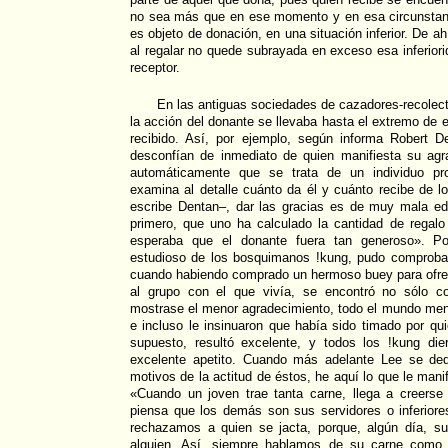
no sea más que en ese momento y en esa circunstanc
es objeto de donación, en una situación inferior. De a
al regalar no quede subrayada en exceso esa inferiori
receptor.
En las antiguas sociedades de cazadores-recolect
la acción del donante se llevaba hasta el extremo de ex
recibido. Así, por ejemplo, según informa Robert 
desconfían de inmediato de quien manifiesta su ag
automáticamente que se trata de un individuo pro
examina al detalle cuánto da él y cuánto recibe de l
escribe Dentan–, dar las gracias es de muy mala ed
primero, que uno ha calculado la cantidad de regalo
esperaba que el donante fuera tan generoso». Po
estudioso de los bosquimanos !kung, pudo comproba
cuando habiendo comprado un hermoso buey para ofre
al grupo con el que vivía, se encontró no sólo c
mostrase el menor agradecimiento, todo el mundo men
e incluso le insinuaron que había sido timado por qui
supuesto, resultó excelente, y todos los !kung di
excelente apetito. Cuando más adelante Lee se ded
motivos de la actitud de éstos, he aquí lo que le man
«Cuando un joven trae tanta carne, llega a creers
piensa que los demás son sus servidores o inferior
rechazamos a quien se jacta, porque, algún día, su 
alguien. Así, siempre hablamos de su carne como s