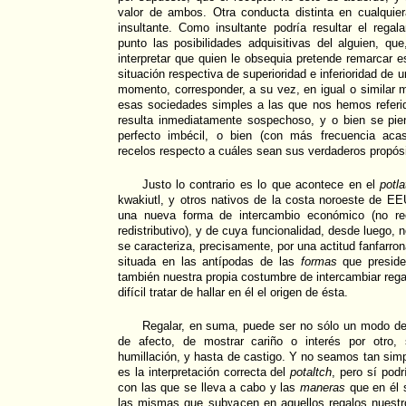
valor de ambos. Otra conducta distinta en cualquier
insultante. Como insultante podría resultar el rega
punto las posibilidades adquisitivas del alguien, qu
interpretar que quien le obsequia pretende remarcar e
situación respectiva de superioridad e inferioridad de un
momento, corresponder, a su vez, en igual o similar
esas sociedades simples a las que nos hemos referid
resulta inmediatamente sospechoso, y o bien se pi
perfecto imbécil, o bien (con más frecuencia aca
recelos respecto a cuáles sean sus verdaderos propósi
Justo lo contrario es lo que acontece en el
potl
kwakiutl, y otros nativos de la costa noroeste de E
una nueva forma de intercambio económico (no rec
redistributivo), y de cuya funcionalidad, desde luego, 
se caracteriza, precisamente, por una actitud fanfarron
situada en las antípodas de las
formas
que presiden
también nuestra propia costumbre de intercambiar reg
difícil tratar de hallar en él el origen de ésta.
Regalar, en suma, puede ser no sólo un modo de
de afecto, de mostrar cariño o interés por otro,
humillación, y hasta de castigo. Y no seamos tan simp
es la interpretación correcta del
potaltch
, pero sí pod
con las que se lleva a cabo y las
maneras
que en él 
las mismas que subyacen en aquellos regalos nuestr