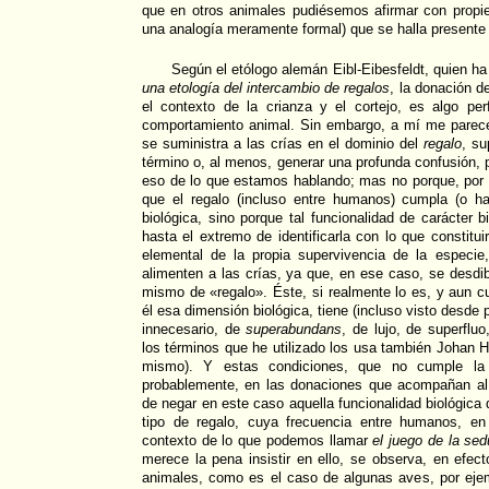
que en otros animales pudiésemos afirmar con propi
una analogía meramente formal) que se halla presente 
Según el etólogo alemán Eibl-Eibesfeldt, quien ha
una etología del intercambio de regalos
, la donación d
el contexto de la crianza y el cortejo, es algo pe
comportamiento animal. Sin embargo, a mí me parece
se suministra a las crías en el dominio del
regalo
, su
término o, al menos, generar una profunda confusión, 
eso de lo que estamos hablando; mas no porque, por 
que el regalo (incluso entre humanos) cumpla (o h
biológica, sino porque tal funcionalidad de carácter 
hasta el extremo de identificarla con lo que constitu
elemental de la propia supervivencia de la especie
alimenten a las crías, ya que, en ese caso, se desdi
mismo de «regalo». Éste, si realmente lo es, y aun c
él esa dimensión biológica, tiene (incluso visto desde 
innecesario, de
superabundans
, de lujo, de superflu
los términos que he utilizado los usa también Johan Hu
mismo). Y estas condiciones, que no cumple la 
probablemente, en las donaciones que acompañan al c
de negar en este caso aquella funcionalidad biológica
tipo de regalo, cuya frecuencia entre humanos, e
contexto de lo que podemos llamar
el juego de la se
merece la pena insistir en ello, se observa, en efec
animales, como es el caso de algunas aves, por ejem