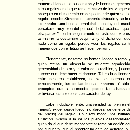
manera ablandamos su corazón y le hacemos generoso»
a los regalos era la que tenía el nativo de las Marques
obsequio en el momento de despedirse de quien se lo 
regalo –escribe Stevenson– aparenta olvidarlo y se le
se marcha: una bonita formalidad –concluye el escri
percatarse muy bien del por qué de tal práctica– qu
otra parte».Y, en fin, seguramente en este contexto es
asimismo la costumbre esquimal (y el dicho con qu
nada como un regalo, porque «con los regalos se 
manera que con el látigo se hacen perros».
Ciertamente, nosotros no hemos llegado a tanto, 
quien reciba un obsequio se muestre agradecid
generosidad del otro y el valor de lo recibido; y justa
supone que debe hacer el donante. Tal es la delicadeza
entre nosotros establecen, no ya las normas d
principalmente, las de las buenas maneras. Y sólo 
preceptos, que, si no escritos, poseen tanta fuerza
estuvieran establecidos con carácter de ley.
Cabe, indudablemente, una vanidad también en el da
menos), exige, desde luego, no alardear de generosida
del precio) del regalo. En cierto modo, nos halla
situación inversa a la de los pueblos cazadores-rec
quien da el que debe menospreciar tanto su acción c
por supuesto, que el receptor no esté de acuerdo, y s