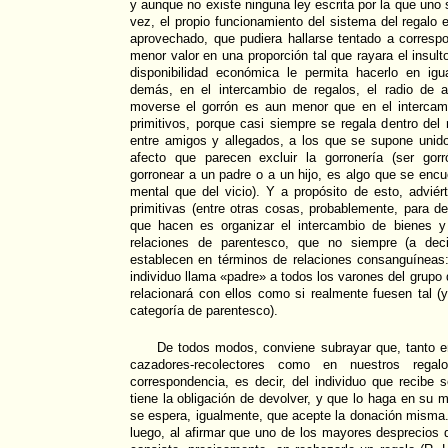
y aunque no existe ninguna ley escrita por la que uno 
vez, el propio funcionamiento del sistema del regalo e
aprovechado, que pudiera hallarse tentado a corresp
menor valor en una proporción tal que rayara el insult
disponibilidad económica le permita hacerlo en igu
demás, en el intercambio de regalos, el radio de 
moverse el gorrón es aun menor que en el intercam
primitivos, porque casi siempre se regala dentro del 
entre amigos y allegados, a los que se supone unid
afecto que parecen excluir la gorronería (ser gor
gorronear a un padre o a un hijo, es algo que se encu
mental que del vicio). Y a propósito de esto, advi
primitivas (entre otras cosas, probablemente, para d
que hacen es organizar el intercambio de bienes y
relaciones de parentesco, que no siempre (a dec
establecen en términos de relaciones consanguíneas:
individuo llama «padre» a todos los varones del grupo 
relacionará con ellos como si realmente fuesen tal (
categoría de parentesco).
De todos modos, conviene subrayar que, tanto en
cazadores-recolectores como en nuestros rega
correspondencia, es decir, del individuo que recibe
tiene la obligación de devolver, y que lo haga en su 
se espera, igualmente, que acepte la donación misma
luego, al afirmar que uno de los mayores desprecios q