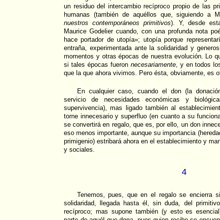
un residuo del intercambio recíproco propio de las p
humanas (también de aquéllos que, siguiendo a 
nuestros contemporáneos primitivos
). Y, desde est
Maurice Godelier cuando, con una profunda nota poé
hace portador de utopía»; utopía porque representarí
entraña, experimentada ante la solidaridad y generos
momentos y otras épocas de nuestra evolución. Lo qu
si tales épocas fueron
necesariamente
, y en todos l
que la que ahora vivimos. Pero ésta, obviamente, es o
En cualquier caso, cuando el don (la donación,
servicio de necesidades económicas y biológic
supervivencia), mas ligado también al establecimien
torne innecesario y superfluo (en cuanto a su funcion
se convertirá en regalo, que es, por ello, un don innec
eso menos importante, aunque su importancia (hereda
primigenio) estribará ahora en el establecimiento y ma
y sociales.
4
Tenemos, pues, que en el regalo se encierra s
solidaridad, llegada hasta él, sin duda, del primitiv
recíproco; mas supone también (y esto es esencial)
parte de aquél que dona, pues quien recibe se encue