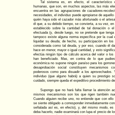
Tal sistema es, en efecto, el característico
humanas, que son, en muchos aspectos, las más elem
encuentra en las agrupaciones de cazadores-recolec
necesidades, el individuo puede apropiarse de aquello q
quién haya sido el cazador más afortunado o el artes
él que, a su debido tiempo, se convierta, a su vez, e
establecido sobre la cantidad de tal donación o e
efectuada (y, desde luego, no se pretende que tenga 
tampoco existe alguna norma específica por la cual 
liquidar su deuda; de hecho, su participación en los 
considerada como tal deuda, y por eso, cuando él da
hace en menor, mayor o igual cantidad, y esto signifi
efectúa ningún tipo de cálculo acerca del valor o los
han beneficiado. Mas, en contra de lo que pudiera
económica no supone ningún paraíso para los gorrone
desaprobación social constituyen mecanismos coer
poderosos como para disuadir a los aprovechados.
individuo (que alguno habrá) a quien su prestigio so
cuidado, siempre queda el expeditivo procedimiento de 
Supongo que no hará falta llamar la atención 
mismos mecanismos son los que rigen también nues
Cuando alguien recibe uno, no entiende que con ello
se siente obligado a corresponder inmediatamente con
señalada así es, en efecto), y, del mismo modo, es
deba hacerlo, nadie examinará con lupa el precio de l