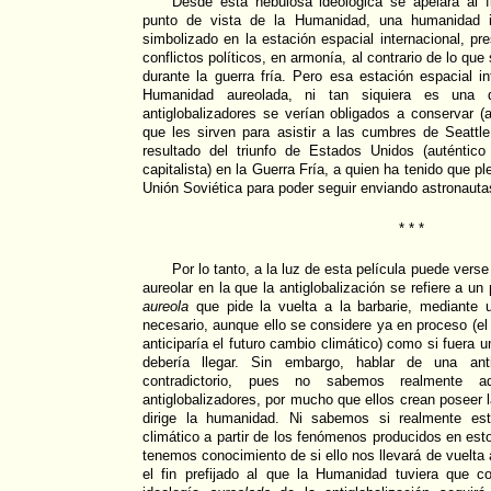
Desde esta nebulosa ideológica se apelará al fi
punto de vista de la Humanidad, una humanidad 
simbolizado en la estación espacial internacional, p
conflictos políticos, en armonía, al contrario de lo que
durante la guerra fría. Pero esa estación espacial in
Humanidad aureolada, ni tan siquiera es una 
antiglobalizadores se verían obligados a conservar (a
que les sirven para asistir a las cumbres de Seatt
resultado del triunfo de Estados Unidos (auténtico
capitalista) en la Guerra Fría, a quien ha tenido que p
Unión Soviética para poder seguir enviando astronauta
* * *
Por lo tanto, a la luz de esta película puede vers
aureolar en la que la antiglobalización se refiere a un
aureola
que pide la vuelta a la barbarie, mediante u
necesario, aunque ello se considere ya en proceso (e
anticiparía el futuro cambio climático) como si fuera 
debería llegar. Sin embargo, hablar de una anti
contradictorio, pues no sabemos realmente a
antiglobalizadores, por mucho que ellos crean poseer 
dirige la humanidad. Ni sabemos si realmente es
climático a partir de los fenómenos producidos en es
tenemos conocimiento de si ello nos llevará de vuelta a
el fin prefijado al que la Humanidad tuviera que co