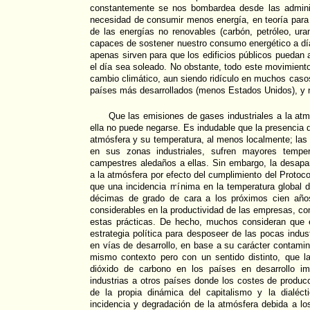
constantemente se nos bombardea desde las adminis
necesidad de consumir menos energía, en teoría para
de las energías no renovables (carbón, petróleo, ura
capaces de sostener nuestro consumo energético a dí
apenas sirven para que los edificios públicos puedan
el día sea soleado. No obstante, todo este movimiento
cambio climático, aun siendo ridículo en muchos casos
países más desarrollados (menos Estados Unidos), y n
Que las emisiones de gases industriales a la at
ella no puede negarse. Es indudable que la presencia 
atmósfera y su temperatura, al menos localmente; las
en sus zonas industriales, sufren mayores tempe
campestres aledaños a ellas. Sin embargo, la desapa
a la atmósfera por efecto del cumplimiento del Protoc
que una incidencia mínima en la temperatura global d
décimas de grado de cara a los próximos cien año
considerables en la productividad de las empresas, co
estas prácticas. De hecho, muchos consideran que 
estrategia política para desposeer de las pocas indus
en vías de desarrollo, en base a su carácter contamin
mismo contexto pero con un sentido distinto, que l
dióxido de carbono en los países en desarrollo im
industrias a otros países donde los costes de produc
de la propia dinámica del capitalismo y la dialéc
incidencia y degradación de la atmósfera debida a lo