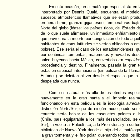
En esta ocasión, un climatólogo especialista en l
interpretado por Dennis Quaid, encuentra el model
sucesos atmosféricos llamativos que se están produ
en tierra firme, granizo gigantesco, temperaturas baj
Norte del globo (léase: los países ricos, del Estado de
de lo que suele afirmarse, un inmediato enfriamiento s
que provocará la muerte por congelación de todo aquel
habitantes de esas latitudes se verían obligados a emi
pobres). Ese sería el caso de los estadounidenses, q
por continuas tormentas, maremotos y nevadas des
salen huyendo hacia Méjico, convertidos en
espalda
procedencia y destino. Finalmente, pasada la gran 
estación espacial internacional (simbolizando la Huma
Estados) se deleitan al ver desde el espacio que la
despejada que nunca.
Como es natural, más allá de los efectos especi
nuevamente en la gran pantalla el Imperio realme
funcionando en esta película es la ideología
aureola
distinción Norte/Sur, que de ningún modo puede ser 
correcto sería hablar de los casquetes polares o lo
(Chile, país equiparable a los más desarrollados, se
Sur); la vuelta al Paleolítico, a la Prehistoria y a su f
biblioteca de Nueva York donde el hijo del climatólog
la gran tormenta y el frío polar, quemando todos los l