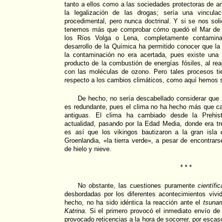
tanto a ellos como a las sociedades protectoras de a
la legalización de las drogas; sería una vincula
procedimental, pero nunca doctrinal. Y si se nos soli
tenemos más que comprobar cómo quedó el Mar de A
los Ríos Volga o Lena, completamente contamina
desarrollo de la Química ha permitido conocer que l
la contaminación no era acertada, pues existe una
producto de la combustión de energías fósiles, al re
con las moléculas de ozono. Pero tales procesos tie
respecto a los cambios climáticos, como aquí hemos 
De hecho, no sería descabellado considerar que
es redundante, pues el clima no ha hecho más que 
antiguas. El clima ha cambiado desde la Prehisto
actualidad, pasando por la Edad Media, donde era t
es así que los vikingos bautizaron a la gran isla
Groenlandia, «la tierra verde», a pesar de encontrars
de hielo y nieve.
* * *
No obstante, las cuestiones puramente
científi
desbordadas por los diferentes acontecimientos viv
hecho, no ha sido idéntica la reacción ante el
tsuna
Katrina
. Si el primero provocó el inmediato envío de
provocado reticencias a la hora de socorrer, por esca