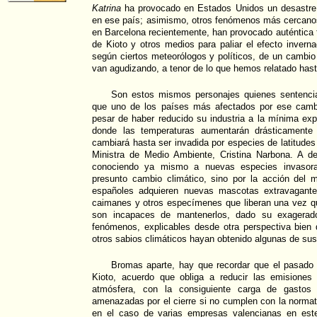
Katrina
ha provocado en Estados Unidos un desastre 
en ese país; asimismo, otros fenómenos más cercanos
en Barcelona recientemente, han provocado auténtica f
de Kioto y otros medios para paliar el efecto inverna
según ciertos meteorólogos y políticos, de un cambi
van agudizando, a tenor de lo que hemos relatado hast
Son estos mismos personajes quienes sentenci
que uno de los países más afectados por ese camb
pesar de haber reducido su industria a la mínima ex
donde las temperaturas aumentarán drásticament
cambiará hasta ser invadida por especies de latitudes
Ministra de Medio Ambiente, Cristina Narbona. A d
conociendo ya mismo a nuevas especies invasor
presunto cambio climático, sino por la acción del m
españoles adquieren nuevas mascotas extravagante
caimanes y otros especímenes que liberan una vez q
son incapaces de mantenerlos, dado su exagerad
fenómenos, explicables desde otra perspectiva bien 
otros sabios climáticos hayan obtenido algunas de sus
Bromas aparte, hay que recordar que el pasado 
Kioto, acuerdo que obliga a reducir las emisiones
atmósfera, con la consiguiente carga de gastos
amenazadas por el cierre si no cumplen con la norma
en el caso de varias empresas valencianas en este