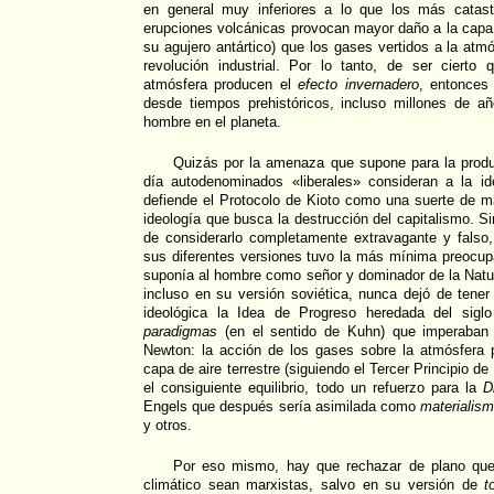
en general muy inferiores a lo que los más catastr
erupciones volcánicas provocan mayor daño a la capa
su agujero antártico) que los gases vertidos a la atm
revolución industrial. Por lo tanto, de ser cierto
atmósfera producen el
efecto invernadero
, entonces
desde tiempos prehistóricos, incluso millones de añ
hombre en el planeta.
Quizás por la amenaza que supone para la produc
día autodenominados «liberales» consideran a la ide
defiende el Protocolo de Kioto como una suerte de m
ideología que busca la destrucción del capitalismo. S
de considerarlo completamente extravagante y fals
sus diferentes versiones tuvo la más mínima preocup
suponía al hombre como señor y dominador de la Natu
incluso en su versión soviética, nunca dejó de tene
ideológica la Idea de Progreso heredada del sigl
paradigmas
(en el sentido de Kuhn) que imperaban
Newton: la acción de los gases sobre la atmósfera 
capa de aire terrestre (siguiendo el Tercer Principio d
el consiguiente equilibrio, todo un refuerzo para la
D
Engels que después sería asimilada como
materialism
y otros.
Por eso mismo, hay que rechazar de plano que
climático sean marxistas, salvo en su versión de
t