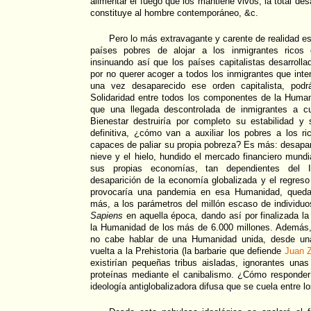
alimentar el fuego que los mantiene vivos; la total des
constituye al hombre contemporáneo, &c.
Pero lo más extravagante y carente de realidad es
países pobres de alojar a los inmigrantes ricos
insinuando así que los países capitalistas desarroll
por no querer acoger a todos los inmigrantes que inte
una vez desaparecido ese orden capitalista, podrá
Solidaridad entre todos los componentes de la Huma
que una llegada descontrolada de inmigrantes a cu
Bienestar destruiría por completo su estabilidad 
definitiva, ¿cómo van a auxiliar los pobres a los r
capaces de paliar su propia pobreza? Es más: desapa
nieve y el hielo, hundido el mercado financiero mun
sus propias economías, tan dependientes del I
desaparición de la economía globalizada y el regreso 
provocaría una pandemia en esa Humanidad, queda
más, a los parámetros del millón escaso de individu
Sapiens
en aquella época, dando así por finalizada l
la Humanidad de los más de 6.000 millones. Además, 
no cabe hablar de una Humanidad unida, desde una
vuelta a la Prehistoria (la barbarie que defiende
Juan 
existirían pequeñas tribus aisladas, ignorantes una
proteínas mediante el canibalismo. ¿Cómo responder
ideología antiglobalizadora difusa que se cuela entre lo