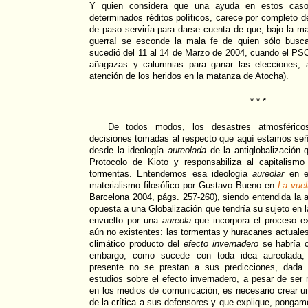
Y quien considera que una ayuda en estos casos
determinados réditos políticos, carece por completo d
de paso serviría para darse cuenta de que, bajo la m
guerra! se esconde la mala fe de quien sólo busca
sucedió del 11 al 14 de Marzo de 2004, cuando el PSOE 
añagazas y calumnias para ganar las elecciones, 
atención de los heridos en la matanza de Atocha).
* * *
De todos modos, los desastres atmosférico
decisiones tomadas al respecto que aquí estamos señ
desde la ideología
aureolada
de la antiglobalización 
Protocolo de Kioto y responsabiliza al capitalism
tormentas. Entendemos esa ideología
aureolar
en el
materialismo filosófico por Gustavo Bueno en
La vuel
Barcelona 2004, págs. 257-260), siendo entendida la a
opuesta a una Globalización que tendría su sujeto en 
envuelto por una
aureola
que incorpora el proceso ex
aún no existentes: las tormentas y huracanes actuales
climático producto del
efecto invernadero
se habría c
embargo, como sucede con toda idea aureolada,
presente no se prestan a sus predicciones, dada 
estudios sobre el efecto invernadero, a pesar de s
en los medios de comunicación, es necesario crear u
de la crítica a sus defensores y que explique, pongam