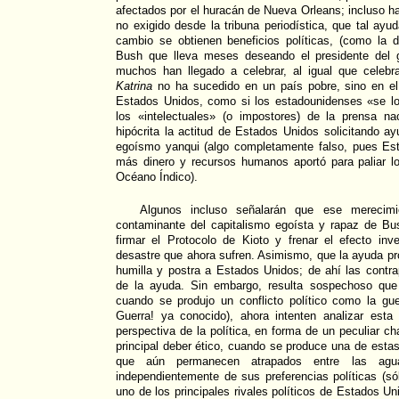
afectados por el huracán de Nueva Orleans; incluso h
no exigido desde la tribuna periodística, que tal ayu
cambio se obtienen beneficios políticas, (como la 
Bush que lleva meses deseando el presidente del 
muchos han llegado a celebrar, al igual que celebr
Katrina
no ha sucedido en un país pobre, sino en el 
Estados Unidos, como si los estadounidenses «se lo
los «intelectuales» (o impostores) de la prensa n
hipócrita la actitud de Estados Unidos solicitando ay
egoísmo yanqui (algo completamente falso, pues Es
más dinero y recursos humanos aportó para paliar lo
Océano Índico).
Algunos incluso señalarán que ese merecim
contaminante del capitalismo egoísta y rapaz de Bus
firmar el Protocolo de Kioto y frenar el efecto inv
desastre que ahora sufren. Asimismo, que la ayuda p
humilla y postra a Estados Unidos; de ahí las contra
de la ayuda. Sin embargo, resulta sospechoso que 
cuando se produjo un conflicto político como la gue
Guerra! ya conocido), ahora intenten analizar est
perspectiva de la política, en forma de un peculiar ch
principal deber ético, cuando se produce una de estas 
que aún permanecen atrapados entre las agu
independientemente de sus preferencias políticas (s
uno de los principales rivales políticos de Estados Un