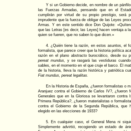
Y si un Gobierno decide, en nombre de un pánfilo
las Fuerzas Armadas, pensando que en el Estad
cumplirán por virtud de su propio prestigio, será
imprudente que la fuerza de obligar de las Leyes proc
Armas. Y en este sentido dice Don Quijote: «Quíten
que las Letras [es decir, las Leyes] hacen ventaja a l
quien se fueren, que no saben lo que dicen.»
4. ¿Quién tiene la razón, en estos asuntos, el fo
formalista, que parece creer que la historia política a
razón en el plano abstracto burocrático, desde su pr
pereat mundus,
y se rasgará las vestiduras cuando
sables, en el momento en el que cruje el barco. El mate
de la historia, lleva la razón histórica y patriótica c
Fiat mundus, pereat legalitas.
En la Historia de España, ¿fueron formalistas o m
Aranjuez contra el Gobierno de Carlos IV?, ¿fueron fo
Generales que en la Gloriosa se levantaron contra I
Primera República?, ¿fueron materialistas o formalist
contra el Gobierno de la Segunda República, que 
elegido en las elecciones de 1933?
5. En cualquier caso, el General Mena ni siqui
Simplemente advirtió, recogiendo un estado de án