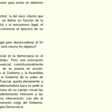
enir para evitar un deterioro
tral: la del nexo interno que
s
se define en función de la
ión) y el
mecanismo legal,
el
 comenzar el ejercicio de su
al para desencadenar el fin
 este mismo fin objetivo?
ncial en la democracia es el
ebida». Pero una estimación
sencial, constitucionalmente
o de su puesta en acción;
o el Gobierno y la Asamblea
i el Gobierno da la orden de
as Fuerzas queda plenamente a
ndamentalista hace es pedir el
a fuera de su campo visual las
udentemente intervenir a las
u intervención; con ello el
trumento ciego del Gobierno,
ropia Democracia.