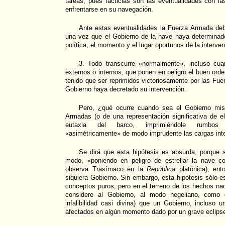
tareas, pues facticias son las eventualidades con l
enfrentarse en su navegación.
Ante estas eventualidades la Fuerza Armada debe
una vez que el Gobierno de la nave haya determinad
política, el momento y el lugar oportunos de la interven
3. Todo transcurre «normalmente», incluso cua
externos o internos, que ponen en peligro el buen ord
tenido que ser reprimidos victoriosamente por las Fu
Gobierno haya decretado su intervención.
Pero, ¿qué ocurre cuando sea el Gobierno mis
Armadas (o de una representación significativa de el
eutaxia del barco, imprimiéndole rumbos er
«asimétricamente» de modo imprudente las cargas int
Se dirá que esta hipótesis es absurda, porque 
modo, «poniendo en peligro de estrellar la nave c
observa Trasímaco en la
República
platónica), ent
siquiera Gobierno. Sin embargo, esta hipótesis sólo e
conceptos puros; pero en el terreno de los hechos na
considere al Gobierno, al modo hegeliano, como 
infalibilidad casi divina) que un Gobierno, incluso
afectados en algún momento dado por un grave eclipse