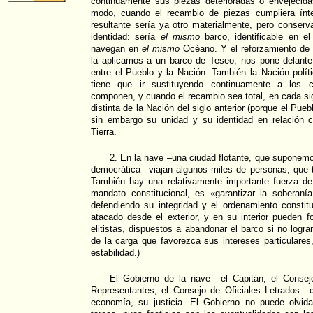
continuamente sus piezas deterioradas o envejecid
modo, cuando el recambio de piezas cumpliera ínte
resultante sería ya otro materialmente, pero conser
identidad: sería
el mismo
barco, identificable en e
navegan en
el mismo
Océano. Y el reforzamiento de l
la aplicamos a un barco de Teseo, nos pone delante 
entre el Pueblo y la Nación. También la Nación polí
tiene que ir sustituyendo continuamente a los 
componen, y cuando el recambio sea total, en cada sig
distinta de la Nación del siglo anterior (porque el Pue
sin embargo su unidad y su identidad en relación 
Tierra.
2. En la nave –una ciudad flotante, que suponemo
democrática– viajan algunos miles de personas, que t
También hay una relativamente importante fuerza de
mandato constitucional, es «garantizar la soberaní
defendiendo su integridad y el ordenamiento constit
atacado desde el exterior, y en su interior pueden 
elitistas, dispuestos a abandonar el barco si no logra
de la carga que favorezca sus intereses particulare
estabilidad.)
El Gobierno de la nave –el Capitán, el Consej
Representantes, el Consejo de Oficiales Letrados– d
economía, su justicia. El Gobierno no puede olvida