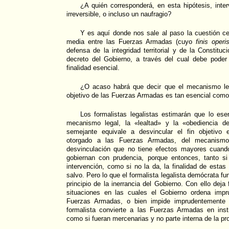
¿A quién corresponderá, en esta hipótesis, interv
irreversible, o incluso un naufragio?
Y es aquí donde nos sale al paso la cuestión cen
media entre las Fuerzas Armadas (cuyo
finis operi
defensa de la integridad territorial y de la Constituc
decreto del Gobierno, a través del cual debe poder
finalidad esencial.
¿O acaso habrá que decir que el mecanismo leg
objetivo de las Fuerzas Armadas es tan esencial como
Los formalistas legalistas estimarán que lo ese
mecanismo legal, la «lealtad» y la «obediencia d
semejante equivale a desvincular el fin objetivo e
otorgado a las Fuerzas Armadas, del mecanism
desvinculación que no tiene efectos mayores cuand
gobiernan con prudencia, porque entonces, tanto s
intervención, como si no la da, la finalidad de est
salvo. Pero lo que el formalista legalista demócrata fu
principio de la inerrancia del Gobierno. Con ello dej
situaciones en las cuales el Gobierno ordena impr
Fuerzas Armadas, o bien impide imprudentemente s
formalista convierte a las Fuerzas Armadas en ins
como si fueran mercenarias y no parte interna de la p