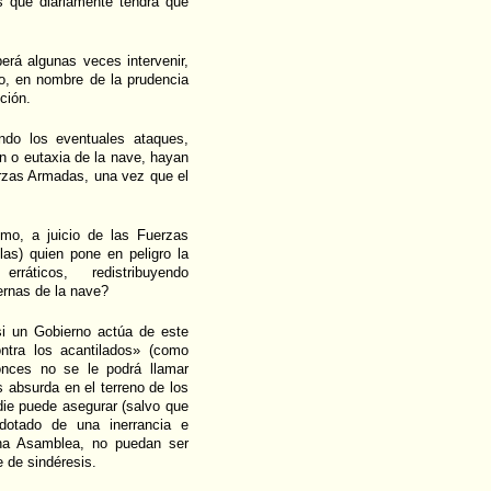
as que diariamente tendrá que
rá algunas veces intervenir,
o, en nombre de la prudencia
ción.
ndo los eventuales ataques,
en o eutaxia de la nave, hayan
erzas Armadas, una vez que el
mo, a juicio de las Fuerzas
las) quien pone en peligro la
ráticos, redistribuyendo
ernas de la nave?
si un Gobierno actúa de este
ontra los acantilados» (como
onces no se le podrá llamar
s absurda en el terreno de los
die puede asegurar (salvo que
dotado de una inerrancia e
 una Asamblea, no puedan ser
 de sindéresis.