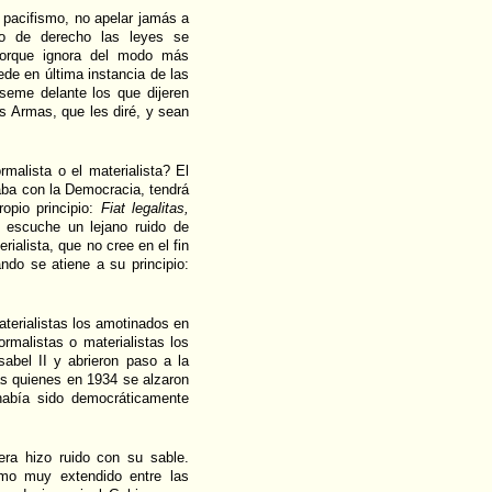
 pacifismo, no apelar jamás a
o de derecho las leyes se
 porque ignora del modo más
ede en última instancia de las
seme delante los que dijeren
as Armas, que les diré, y sean
rmalista o el materialista? El
caba con la Democracia, tendrá
opio principio:
Fiat legalitas,
 escuche un lejano ruido de
rialista, que no cree en el fin
uando se atiene a su principio:
aterialistas los amotinados en
rmalistas o materialistas los
sabel II y abrieron paso a la
as quienes en 1934 se alzaron
había sido democráticamente
era hizo ruido con su sable.
imo muy extendido entre las