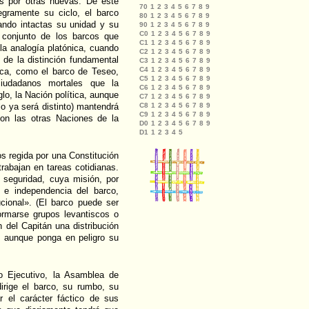
as por otras nuevas. De este
gramente su ciclo, el barco
vando intactas su unidad y su
l conjunto de los barcos que
a analogía platónica, cuando
de la distinción fundamental
tica, como el barco de Teseo,
ciudadanos mortales que la
lo, la Nación política, aunque
blo ya será distinto) mantendrá
con las otras Naciones de la
s regida por una Constitución
rabajan en tareas cotidianas.
 seguridad, cuya misión, por
a e independencia del barco,
ucional». (El barco puede ser
formarse grupos levantiscos o
n del Capitán una distribución
s, aunque ponga en peligro su
o Ejecutivo, la Asamblea de
irige el barco, su rumbo, su
r el carácter fáctico de sus