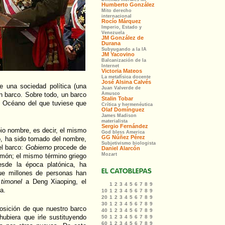
re una sociedad política (una
n barco. Sobre todo, un barco
n Océano del que tuviese que
pio nombre, es decir, el mismo
o, ha sido tomado del nombre,
el barco:
Gobierno
procede de
imón; el mismo término griego
desde la época platónica, ha
que millones de personas han
timonel
a Deng Xiaoping, el
a.
posición de que nuestro barco
ubiera que irle sustituyendo