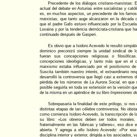
Precedente de los diálogos cristiano-marxistas: E
actual del debate en Asturias entre socialistas y catól
es, en muchos aspectos, un precedente de los famoso
marxistas, que tanto auge alcanzaron en la década d
que el padre Gafo estuvo influenciado por la Escuela
Lovaina y por la tendencia demócrata-cristiana que ha
continuado después de Gasperi.
Es obvio que a Isidoro Acevedo le resultó simpáti
dominico preconizó siempre la unidad sindical de l
fueran sus concepciones religiosas o filosóficas
concepciones ideológicas, y tanto más que en el 
marxismo estaba influenciado por el positivismo de 
Suscita también nuestro interés, el extraordinario re
desarrolló la controversia que llegó casi a extremos 
pérdida de los números de
La Aurora Social,
en que s
posible seguirla en toda se extensión en la versión q
de la misma en un apéndice de su libro
Impresiones de
Sobrepasaría la finalidad de este prólogo, si no
distintas etapas de tan célebre controversia. No obsta
como comienza Isidoro Acevedo, la transcripción de l
su libro: «Los obreros deben ser todos morales, 
fraternalmente en las fábricas y talleres», eso dice e
abierta. Y agrega a ello Isidoro Acevedo: «Por es
disciplina interior y exterior, dirigida a los asociados,