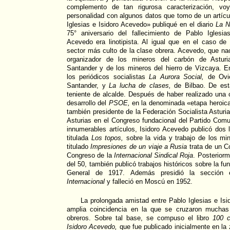
complemento de tan rigurosa caracterización, v
personalidad con algunos datos que tomo de un artícul
Iglesias e Isidoro Acevedo» publiqué en el diario
La N
75° aniversario del fallecimiento de Pablo Iglesia
Acevedo era linotipista. Al igual que en el caso de 
sector más culto de la clase obrera. Acevedo, que na
organizador de los mineros del carbón de Asturi
Santander y de los mineros del hierro de Vizcaya. En 
los periódicos socialistas
La Aurora Social,
de Ovi
Santander, y
La lucha de clases,
de Bilbao. De esta
teniente de alcalde. Después de haber realizado una 
desarrollo del
PSOE,
en la denominada «etapa heroica
también presidente de la Federación Socialista Asturi
Asturias en el Congreso fundacional del Partido Co
innumerables artículos, Isidoro Acevedo publicó dos l
titulada
Los topos,
sobre la vida y trabajo de los mi
titulado
Impresiones de un viaje a Rusia
trata de un C
Congreso de la
Internacional Sindical Roja
. Posteriorm
del 50, también publicó trabajos históricos sobre la fu
General de 1917. Además presidió la sección
Internacional
y falleció en Moscú en 1952.
La prolongada amistad entre Pablo Iglesias e Isi
amplia coincidencia en la que se cruzaron muchas
obreros. Sobre tal base, se compuso el libro
100 c
Isidoro Acevedo,
que fue publicado inicialmente en la 