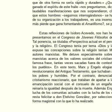
que de otra forma no sería rápido y duradero.» ¿Qué
ganado el espíritu de este fraile –nos preguntamos, dic
laudables manifestaciones que nos sorprendieron, c
que estos hombres –seguimos interrogándonos– se h
de su organización a los trabajadores, es una insensa
más pierde que gana fomentando el
Amarillismo
?, se 
Estas reflexiones de Isidoro Acevedo, nos han h
presentamos en el
Congreso de Jóvenes Filósofos
de
Tal ponencia, se titulaba «Perspectiva actual en el p
y la religión». El Congreso tenía por tema «Dios y la
expuse las concepciones sobre la religión tenían 
autores marxistas. Me detuve especialmente sobre
marxistas acerca de los valores sociales del cristian
famosa frase, tantas veces sacadas fuera de context
los pueblos». En este texto, Marx y Engels elogian
revolucionarios del Antiguo Testamento, que luchaban 
los pobres y humildes. Por el contrario, denuncia
cristianismo reaccionario, que trataban de apartar a
emancipación social con el consuelo de un engaño
reinaría la igualdad después de la muerte. Además En
lucha de los comunitas actuales con la lucha de los c
resta felicitar a don Etelvino González, por seleccio
forma magistral con la que lo ha realizado.