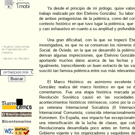
Ya desde el principio de mi prólogo, quise valora
trabajo realizado por don Etelvino González. Su labor 
de ambos protagonistas de la polémica, como del con
contexto histórico en que tuvo lugar la polémica, que
y casi exhaustivo en cuanto a su amplitud y profundid
Una gran dificultad, con la que se tropezó Et
investigadora, es que no se conservan los números de
Social,
de Oviedo, en la que se desarrolló la polémic
derivan algunas imprecisiones, que Etelvino Gonzále
aportando muchos datos acerca de las fechas y ti
Igualmente, transcribiendo un buen extracto de las v
suscitó tan famosa polémica entre sus más relevante
El Marco Histórico: es asimismo excelente l
González realiza del marco histórico en que se d
comentamos. Fue una etapa histórica marcada po
Revolución Soviética causó en las sociedades
acontecimientos históricos intrínsecos, como por la c
ya veterana Internacional Socialista (II Interna
Internacional Comunista, conocida internacionalment
Komintern
. En España, ese impacto fue excepcionalme
una intensificación de la lucha de clases, que cu
Revolucionaria desarrollada poco antes en forma d
Gobierno vigente y los organizadores y seguidores d