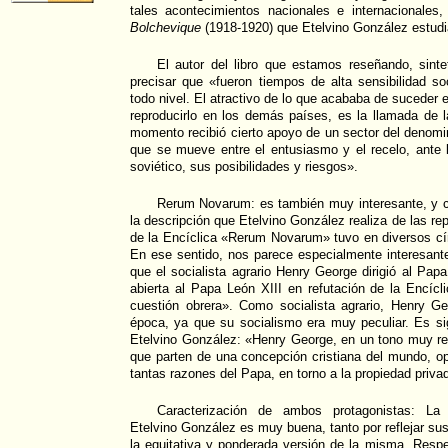
tales acontecimientos nacionales e internacionale
Bolchevique
(1918-1920) que Etelvino González estudia
El autor del libro que estamos reseñando, sinte
precisar que «fueron tiempos de alta sensibilidad soc
todo nivel. El atractivo de lo que acababa de suceder e
reproducirlo en los demás países, es la llamada de la
momento recibió cierto apoyo de un sector del denomi
que se mueve entre el entusiasmo y el recelo, ante 
soviético, sus posibilidades y riesgos».
Rerum Novarum: es también muy interesante, y 
la descripción que Etelvino González realiza de las re
de la Encíclica «Rerum Novarum» tuvo en diversos círc
En ese sentido, nos parece especialmente interesante
que el socialista agrario Henry George dirigió al Papa
abierta al Papa León XIII en refutación de la Encíc
cuestión obrera». Como socialista agrario, Henry 
época, ya que su socialismo era muy peculiar. Es si
Etelvino González: «Henry George, en un tono muy r
que parten de una concepción cristiana del mundo, o
tantas razones del Papa, en torno a la propiedad privada
Caracterización de ambos protagonistas: La c
Etelvino González es muy buena, tanto por reflejar su
la equitativa y ponderada versión de la misma. Resp