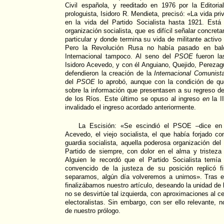
Civil española, y reeditado en 1976 por la Editori
prologuista, Isidoro R. Mendieta, precisó: «La vida pr
en la vida del Partido Socialista hasta 1921. Está
organización socialista, que es difícil señalar concr
particular y donde termina su vida de militante activo
Pero la Revolución Rusa no había pasado en balde
Internacional tampoco. Al seno del
PSOE
fueron la
Isidoro Acevedo, y con él Anguiano, Quejido, Perezagu
defendieron la creación de la
Internacional Comunist
del
PSOE
lo aprobó, aunque con la condición de qu
sobre la información que presentasen a su regreso d
de los Ríos. Este último se opuso al ingreso
en
la II
invalidado el ingreso acordado anteriormente.
La Escisión: «Se escindió el PSOE –dice en
Acevedo, el viejo socialista, el que había forjado co
guardia socialista, aquella poderosa organización de
Partido de siempre, con dolor en el alma y tristez
Alguien le recordó que el Partido Socialista temí
convencido de la justeza de su posición replicó 
separamos, algún día volveremos a unirnos». Tras e
finalizábamos nuestro artículo, deseando la unidad de 
no se desvirtúe tal izquierda, con aproximaciones al ce
electoralistas. Sin embargo, con ser ello relevante, n
de nuestro prólogo.