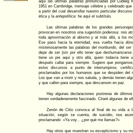
aquí las últimas palabras pronunciadas por Ludwig W
1951 en Cambridge, mensaje célebre y celebrado qu
a partir del cual desarrollar nuestro particular discurs
ética y la
antepolítica
: he aquí el subtítulo.
Las ultimas palabras de los grandes personaje
provocan en nosotros una sugestión poderosa: nos at
toda aproximación al abismo y al más allá, a los mo
Ese paso hacia la eternidad, esa vuelta hacia dón
misteriosamente las palabras del moribundo, del se
dejar de ser (sin por ello tener que deshumanizarse
tiene un pie aquí y otro allá, quien todavía tiene 
después callar para siempre. Sugiero que pongamo
estos discursos a punto de interrumpirse, certif
proclamados por los humanos que se despiden del 
Los que van a morir y nos saluda, y demás tienen algo
y que callen para siempre, que descansen en paz.
Hay algunas declaraciones postreras de últim
tienen verdaderamente fascinado. Citaré algunas de el
Zenón de Citio convoca al final de su vida a 
situación, según se cuenta, de suicidio, nos aso
proclamando: «Ya voy... ¿por qué me llamas?»
Hay otros que muestran su escepticismo y su m