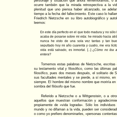
personaje y situación que ahora rememoramos, o a
ocurre también que la mirada retrospectiva a la vi
plenitud que uno piensa haber alcanzado, se adelan
tiempo a la fecha del fallecimiento. Este caso lo halla
Friedrich Nietzsche en su libro autobiográfico y auto
leemos:
En este día perfecto en el que todo madura y no sólo 
acaba de posarse sobre mi vida: he mirado hacia atrá
nunca he visto de una sola vez tantas y tan b
sepultado hoy mi año cuarenta y cuatro, me era lícito
vida está salvado, es inmortal. [...] ¿
Cómo no iba a 
entera
?
Tomemos estas palabras de Nietzsche, escritas
su testamento vital y filosófico, como las últimas pa
filosófico, pues dos meses después, el solitario de S
sus facultades mentales y se pierde, a sí mismo, en e
siempre. El hombre del mismo nombre que moriría en 
sombra del filósofo que fue.
Referido a Nietzsche o a Wittgenstein, o a otro
aquellos que muestran conformación y agradecimie
propiamente de «vida lograda». Sólo los individuos
mundo y no difaman a la vida, pueden ser considerad
o como yo prefiero denominarles, «personas contentas