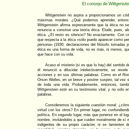
El consejo de Wittgenste
Wittgenstein no aspira a proporcionarnos un có
máximas morales. ¿Qué podemos aprender, entonce
Wittgenstein afirma expresamente que la ética no se
renuncia a construir una teoría ética. Elude, pues, a
ética. ¿El resto es silencio? No exactamente. Con ci
que respecta a la ética «sólo puedo aparecer como per
persona» (1930; declaraciones del filósofo tomadas p
ética es una forma de vida, no es más, ni menos, qu
que hace con su vida.
Acaso el misterio (si es que lo hay) del sentido d
él renunció a dilucidar intelectivamente, se reve
acciones y en sus últimas palabras. Como en el
Ros
Orson Welles, en un breve y postrer suspiro, tal vez se
de toda una vida. Probablemente, entonces, tambi
Wittgenstein esté en su testimonio vital, y no sólo e
palabras.
Consideremos la siguiente cuestión moral: ¿cómo
virtud con los otros? En primer lugar, no confundiendo
política. En segundo lugar, más que ponerse en el lug
nombre, invitándoles a que cuiden moralmente de sí 
indigentes de su propio carácter, ni se lamenten 