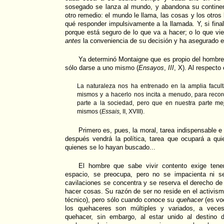
sosegado se lanza al mundo, y abandona su continen
otro remedio: el mundo le llama, las cosas y los otros 
qué responder impulsivamente a la llamada. Y, si fina
porque está seguro de lo que va a hacer; o lo que v
antes
la conveniencia de su decisión y ha asegurado el
Ya determinó Montaigne que es propio del hombre e
sólo darse a uno mismo (
Ensayos
,
III
, X). Al respecto
La naturaleza nos ha entrenado en la amplia facul
mismos y a hacerlo nos incita a menudo, para rec
parte a la sociedad, pero que en nuestra parte m
mismos (
Essais,
II, XVIII).
Primero es, pues, la moral, tarea indispensable e
después vendrá la política, tarea que ocupará a qui
quienes se lo hayan buscado...
El hombre que sabe vivir contento exige tene
espacio, se preocupa, pero no se impacienta ni s
cavilaciones se concentra y se reserva el derecho de
hacer cosas. Su razón de ser no reside en el activis
técnico), pero sólo cuando conoce su
quehacer
(es vo
los quehaceres son múltiples y variados, a veces 
quehacer, sin embargo, al estar unido al destino 