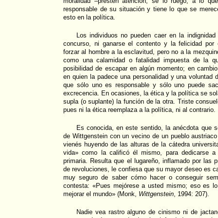
moralidad –presten atención, se lo ruego, a lo q
responsable de su situación y tiene lo que se mere
esto en la política.
Los individuos no pueden caer en la indignidad 
concurso, ni ganarse el contento y la felicidad por
forzar al hombre a la esclavitud, pero no a la mezqui
como una calamidad o fatalidad impuesta de la qu
posibilidad de escapar en algún momento; en cambio,
en quien la padece una personalidad y una voluntad 
que sólo uno es responsable y sólo uno puede sa
excrecencia. En ocasiones, la ética y la política se so
supla (o suplante) la función de la otra. Triste consu
pues ni la ética reemplaza a la política, ni al contrario.
Es conocida, en este sentido, la anécdota que s
de Wittgenstein con un vecino de un pueblo austriaco e
vienés huyendo de las alturas de la cátedra universit
vida» como la calificó él mismo, para dedicarse 
primaria. Resulta que el lugareño, inflamado por las 
de revoluciones, le confiesa que su mayor deseo es 
muy seguro de saber cómo hacer o conseguir semej
contesta: «Pues mejórese a usted mismo; eso es l
mejorar el mundo» (Monk,
Wittgenstein
, 1994: 207).
Nadie vea rastro alguno de cinismo ni de jactan