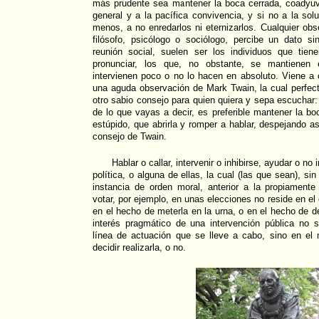
más prudente sea mantener la boca cerrada, coadyu
general y a la pacífica convivencia, y si no a la sol
menos, a no enredarlos ni eternizarlos. Cualquier obs
filósofo, psicólogo o sociólogo, percibe un dato si
reunión social, suelen ser los individuos que tie
pronunciar, los que, no obstante, se mantienen 
intervienen poco o no lo hacen en absoluto. Viene a
una aguda observación de Mark Twain, la cual perfec
otro sabio consejo para quien quiera y sepa escucha
de lo que vayas a decir, es preferible mantener la b
estúpido, que abrirla y romper a hablar, despejando as
consejo de Twain.
Hablar o callar, intervenir o inhibirse, ayudar o no i
política, o alguna de ellas, la cual (las que sean), s
instancia de orden moral, anterior a la propiamente p
votar, por ejemplo, en unas elecciones no reside en el 
en el hecho de meterla en la urna, o en el hecho de dec
interés pragmático de una intervención pública no 
línea de actuación que se lleve a cabo, sino en el
decidir realizarla, o no.