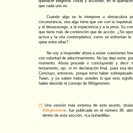
quehacer elegimos cosas y acciones; en el quehacer
que cada uno es.
Cuando algo se le interpone u obstaculiza po
circunstancia, ese algo tiene que ver con la inquietud,
y al desasosiego, a la impaciencia y a la prisa. Su con
que tiene más de contención que de acción. ¿Se opon
activa
y la
vita contemplativa
, como se enfrentan la 
optar entre ellas?
No voy a responder ahora a estas cuestiones fen
con voluntad de adoctrinamiento. No las dejo estar, pue
momento. Ahora procede ir concluyendo y decir m
testamento, ojo, ni mi declaración final, pues esa d
Concluyo, entonces, porque temo haber sobrepasado
Twain, y ya saben todos ustedes lo que esto signifi
haber desoído el consejo de Wittgenstein.
{*}
Una versión más extensa de este asunto, titul
Wittgenstein
», fue publicada en el número 38, abr
dentro de esta sección, «La buhardilla».