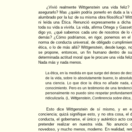
¿Vivió realmente Wittgenstein una vida feliz?
asegurarlo? Mas ¿quién podría ponerlo en duda a la v
alumbrado por la luz de su misma obra filosófica? Wit
ni leída una Ética. Renunció expresamente a dicha
toda su vida a vivirla. La vida, afirma Ortega y Gasse
digo yo, ¿qué sabemos cada uno de nosotros de lo 
demás? ¿Cómo podríamos, en rigor, ponernos en el 
norma de conducta universal, de obligado cumplimien
ética, o lo de más allá? Wittgenstein, desde luego, n
se propone, entonces, un fin humano dentro de sus
determinada actitud moral que le procure una vida feli
Nada más y nada menos.
La ética, en la medida en que surge del deseo de deci
de la vida, sobre lo absolutamente bueno, lo absolu
una ciencia. Lo que dice la ética no añade nada, 
conocimiento. Pero es un testimonio de una tendenc
personalmente no puedo sino respetar profundamen
ridiculizaría. (L. Wittgenstein,
Conferencia sobre ética
Esto dice Wittgenstein de sí mismo, y en e
conciencia; quizá signifique esto, y no otra cosa, el di
conducta, el gobernarse, el único y auténtico acto 
pretender realizar en nuestra vida. No anuncio 
novedoso, y mucho menos, moderno. En realidad, remit