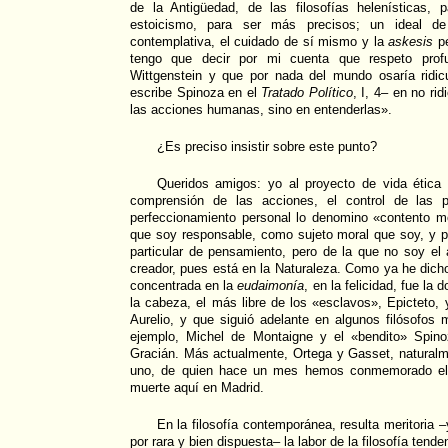
de la Antigüedad, de las filosofías helenísticas,
estoicismo, para ser más precisos; un ideal de
contemplativa, el cuidado de sí mismo y la
askesis
pe
tengo que decir por mi cuenta que respeto prof
Wittgenstein y que por nada del mundo osaría ridi
escribe Spinoza en el
Tratado Político
, I, 4– en no rid
las acciones humanas, sino en entenderlas».
¿Es preciso insistir sobre este punto?
Queridos amigos: yo al proyecto de vida ética
comprensión de las acciones, el control de las 
perfeccionamiento personal lo denomino «contento m
que soy responsable, como sujeto moral que soy, y p
particular de pensamiento, pero de la que no soy el 
creador, pues está en la Naturaleza. Como ya he dicho
concentrada en la
eudaimonía
, en la felicidad, fue la
la cabeza, el más libre de los «esclavos», Epicteto, 
Aurelio, y que siguió adelante en algunos filósofos
ejemplo, Michel de Montaigne y el «bendito» Spino
Gracián. Más actualmente, Ortega y Gasset, naturalm
uno, de quien hace un mes hemos conmemorado el c
muerte aquí en Madrid.
En la filosofía contemporánea, resulta meritoria –
por rara y bien dispuesta– la labor de la filosofía tende