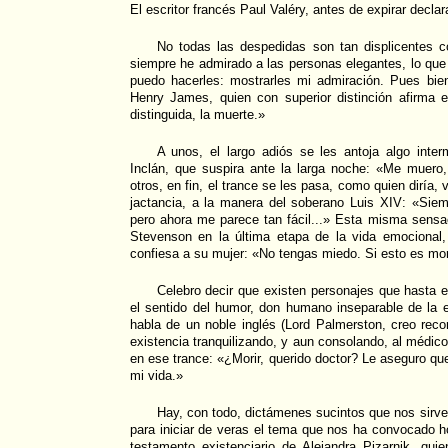
El escritor francés Paul Valéry, antes de expirar decla
No todas las despedidas son tan displicentes 
siempre he admirado a las personas elegantes, lo que 
puedo hacerles: mostrarles mi admiración. Pues bie
Henry James, quien con superior distinción afirma e
distinguida, la muerte.»
A unos, el largo adiós se les antoja algo inter
Inclán, que suspira ante la larga noche: «Me muero,
otros, en fin, el trance se les pasa, como quien diría,
jactancia, a la manera del soberano Luis XIV: «Siempr
pero ahora me parece tan fácil...» Esta misma sensaci
Stevenson en la última etapa de la vida emociona
confiesa a su mujer: «No tengas miedo. Si esto es mori
Celebro decir que existen personajes que hasta el
el sentido del humor, don humano inseparable de la 
habla de un noble inglés (Lord Palmerston, creo recor
existencia tranquilizando, y aun consolando, al médico
en ese trance: «¿Morir, querido doctor? Le aseguro qu
mi vida.»
Hay, con todo, dictámenes sucintos que nos sirv
para iniciar de veras el tema que nos ha convocado ho
testamento existenciario de Alejandra Pizarnik, qui