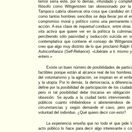
temor sería éste, por lo demás, infundado y comple
filósofo como Wittgenstein tan obsesionado por la
Tampoco cabría observar otra cosa que candidez en l
como tantos hombres sencillos se deja llevar por el 
compromiso moral y político como una permanente di
acción. A esa clase de
inquietud
conduce, entre otras 
vita activa
que quiere ver en la política la culmina
percibiendo sólo pasividad y seducción suicida en s
contemplativa
que contiene el consejo de Wittgens
creo que algo muy distinto de lo que proclamó Ralp
Autoconfianza
(
Self-Reliance
): «Libérate a ti mismo 
entero.»
Existe un buen número de posibilidades de partici
factibles porque están al alcance real de los hombres
del voluntarismo y la agitación, se inspiran en el em
y la utopía. Por lo demás, la democracia, a diferenci
define por la
posibilidad
de participación de los ciudad
pero ni tal posibilidad debe trocarse en obligación
obsesión. Se ayuda a la ciudad tanto interviniendo
públicos cuanto inhibiéndose o absteniéndose de
circunstancias y según demande el caso, pero pri
voluntad del individuo. ¿Qué quiero decir con esto?
La experiencia enseña que no todo el que pide 
acto público lo hace para decir algo interesante o c