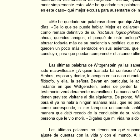
morir simplemente esto: «Me he quedado sin palabras».
en este caso– qué mejor excusa para ausentarse del m
«Me he quedado sin palabras» dicen que dijo Aleja
días. «De lo que se puede hablar. Mejor es callarse»
como remate definitivo de su
Tractatus logico-philos
ahora, queridos amigos, el porqué de este prólog
abusar todavía más de su paciencia y pedirles que no
queden un poco más sentados en sus asientos, que 
concluya, para que puedan comprender el alcance últi
Las últimas palabras de Wittgenstein ya las sab
sido maravillosa.» ¿A quién traslada tal confesión? 
Ambos, esposa y doctor, le acogen en su casa durante 
filósofo, y ella, la señora Bevan en particular, le 
instante en que Wittgenstein, antes de perder la 
testimonio verdaderamente maravilloso. La buena seño
tienen previsto visitarle al día siguiente. De pronto, W
para él ya no habría ningún mañana más, que no podría
como corresponde, ni ser tampoco un correcto anfi
manera que dejó recado de la conclusión de su vida
persona que le vio morir. «Dígales que mi vida ha sido
Las últimas palabras no tienen por qué supon
ajuste de cuentas con la vida y con el mundo. Al