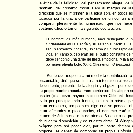
la ética de la felicidad, del pensamiento alegre, de 
también, del contento moral. Pero al margen de las 
dirección que se imprimen a la ética son, en todos 
tocados por la gracia de participar de un común air
compartir plenamente la humanidad, que nos hac
sostiene Chesterton en la siguiente declaración:
El hombre es más humano, más semejante a s
fundamental es la alegría y su estado superficial, l
ser un entreacto inocente, un tierno y fugitivo rapto d
vida, en cambio, debieran ser el pulso constante de
debe ser como una tarde de fiesta emocional; y la ale
por quien alienta todo. (G. K. Chesterton,
Ortodoxia.
)
Por lo que respecta a mi modesta contribución par
encomiable, diré que se limita a reintegrar en el vocab
de contento, pariente de la alegría y el gozo, pero, 
su propio nombre apunta, más contenido. La alegría su
pasión («la fuerza mayor» la denomina Clément Rosse
evita por principio toda fuerza, incluso la misma 
estar contentos, tampoco es algo que se padece, n
estar afectados o preocupados; el contento está m
estado de ánimo que a la de afecto. Su causa no pro
de nuestra disposición y de nuestro obrar. Si Wittgen
oxígeno para así poder vivir, por mi parte declaro
propone, es capaz de componer su propia sinfonía 