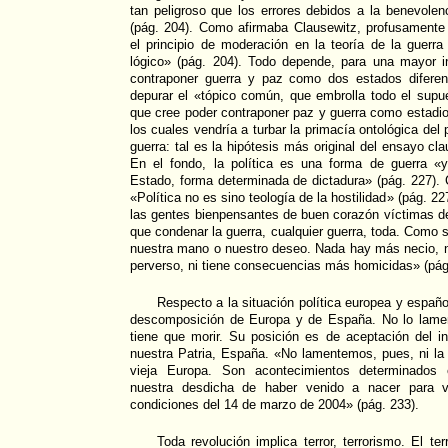
tan peligroso que los errores debidos a la benevole
(pág. 204). Como afirmaba Clausewitz, profusamente c
el principio de moderación en la teoría de la guerr
lógico» (pág. 204). Todo depende, para una mayor in
contraponer guerra y paz como dos estados diferen
depurar el «tópico común, que embrolla todo el supu
que cree poder contraponer paz y guerra como estadi
los cuales vendría a turbar la primacía ontológica del
guerra: tal es la hipótesis más original del ensayo cl
En el fondo, la política es una forma de guerra «y
Estado, forma determinada de dictadura» (pág. 227).
«Política no es sino teología de la hostilidad» (pág. 22
las gentes bienpensantes de buen corazón víctimas 
que condenar la guerra, cualquier guerra, toda. Como 
nuestra mano o nuestro deseo. Nada hay más necio,
perverso, ni tiene consecuencias más homicidas» (pág
Respecto a la situación política europea y españo
descomposición de Europa y de España. No lo lamen
tiene que morir. Su posición es de aceptación del in
nuestra Patria, España. «No lamentemos, pues, ni la
vieja Europa. Son acontecimientos determinados 
nuestra desdicha de haber venido a nacer para ve
condiciones del 14 de marzo de 2004» (pág. 233).
Toda revolución implica terror, terrorismo. El te