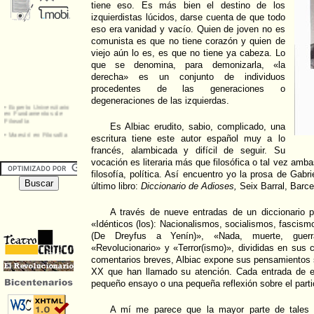
tiene eso. Es más bien el destino de los
izquierdistas lúcidos, darse cuenta de que todo
eso era vanidad y vacío. Quien de joven no es
comunista es que no tiene corazón y quien de
viejo aún lo es, es que no tiene ya cabeza. Lo
que se denomina, para demonizarla, «la
derecha» es un conjunto de individuos
procedentes de las generaciones o
degeneraciones de las izquierdas.
Es Albiac erudito, sabio, complicado, una
escritura tiene este autor español muy a lo
francés, alambicada y difícil de seguir. Su
vocación es literaria más que filosófica o tal vez amba
filosofía, política. Así encuentro yo la prosa de Gabr
último libro:
Diccionario de Adioses,
Seix Barral, Barce
A través de nueve entradas de un diccionario pr
«Idénticos (los): Nacionalismos, socialismos, fascism
(De Dreyfus a Yenín)», «Nada, muerte, guerra,
«Revolucionario» y «Terror(ismo)», divididas en sus 
comentarios breves, Albiac expone sus pensamientos 
XX que han llamado su atención. Cada entrada de es
pequeño ensayo o una pequeña reflexión sobre el partic
A mí me parece que la mayor parte de tales t