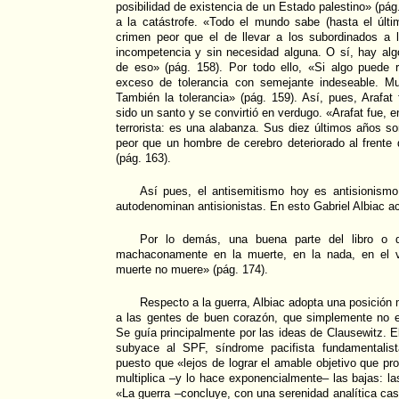
posibilidad de existencia de un Estado palestino» (pág.
a la catástrofe. «Todo el mundo sabe (hasta el últ
crimen peor que el de llevar a los subordinados a 
incompetencia y sin necesidad alguna. O sí, hay alg
de eso» (pág. 158). Por todo ello, «Si algo puede r
exceso de tolerancia con semejante indeseable. Mu
También la tolerancia» (pág. 159). Así, pues, Arafat 
sido un santo y se convirtió en verdugo. «Arafat fue, 
terrorista: es una alabanza. Sus diez últimos años s
peor que un hombre de cerebro deteriorado al frente
(pág. 163).
Así pues, el antisemitismo hoy es antisionism
autodenominan antisionistas. En esto Gabriel Albiac ac
Por lo demás, una buena parte del libro o di
machaconamente en la muerte, en la nada, en el v
muerte no muere» (pág. 174).
Respecto a la guerra, Albiac adopta una posición m
a las gentes de buen corazón, que simplemente no e
Se guía principalmente por las ideas de Clausewitz. E
subyace al SPF, síndrome pacifista fundamentalist
puesto que «lejos de lograr el amable objetivo que pr
multiplica –y lo hace exponencialmente– las bajas: l
«La guerra –concluye, con una serenidad analítica c