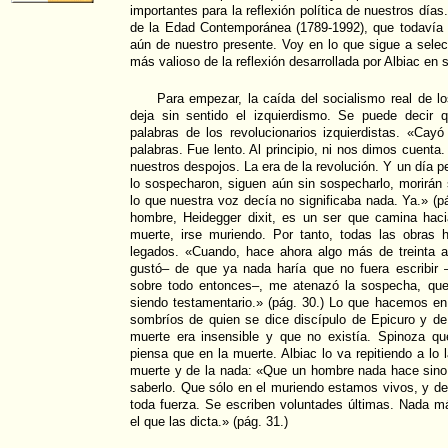
importantes para la reflexión política de nuestros día
de la Edad Contemporánea (1789-1992), que todavía 
aún de nuestro presente. Voy en lo que sigue a sele
más valioso de la reflexión desarrollada por Albiac en s
Para empezar, la caída del socialismo real de l
deja sin sentido el izquierdismo. Se puede decir q
palabras de los revolucionarios izquierdistas. «Ca
palabras. Fue lento. Al principio, ni nos dimos cuenta
nuestros despojos. La era de la revolución. Y un día p
lo sospecharon, siguen aún sin sospecharlo, morirán
lo que nuestra voz decía no significaba nada. Ya.» (p
hombre, Heidegger dixit, es un ser que camina haci
muerte, irse muriendo. Por tanto, todas las obras
legados. «Cuando, hace ahora algo más de treinta 
gustó– de que ya nada haría que no fuera escribir 
sobre todo entonces–, me atenazó la sospecha, que 
siendo testamentario.» (pág. 30.) Lo que hacemos en
sombríos de quien se dice discípulo de Epicuro y de
muerte era insensible y que no existía. Spinoza q
piensa que en la muerte. Albiac lo va repitiendo a lo l
muerte y de la nada: «Que un hombre nada hace sino 
saberlo. Que sólo en el muriendo estamos vivos, y de
toda fuerza. Se escriben voluntades últimas. Nada m
el que las dicta.» (pág. 31.)