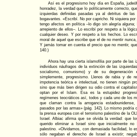
Así es el progresismo hoy día en España, judeófob
honradez, la verdad que lo políticamente correcto, qu
izquierdas definidas pasadas ya al detritus de las
bogavantes. «Escribí. No por capricho. Ni siquiera por 
tengo afectos en política –lo digo sin alegría alguna;
arrepiento de ellos–. Lo escribí por respeto a la lóg
cualquier deseo. Y por respeto a los hechos. Lo esc
moral de aquel que escribe que el de no mentir nunca,
Y jamás tomar en cuenta el precio que no mentir, que
140.)
Ahora hay una cierta islamofilia por parte de las 
individuos náufragos de la extinción de las izquierda
socialismo, comunismo) y de su degeneración en
simplemente, progresismo. Llenos de rabia y de re
impotencia teórica e intelectual, no tienen ningún pr
sino que más bien dirigen su odio contra el capitalis
optan por el Islam. Esa es la estupidez progresi
regímenes teocráticos así, todos y cada uno de los ma
que claman contra la arrogancia estadounidense,
pasados por las armas» (pág. 142). Lo mismo podría 
la prensa europea con el terrorismo palestino de la OL
Israel. Albiac afirma que se olvida la verdad: que 
querido eliminar a Israel sino que inicialmente n
palestino. «Olvidamos, con demasiada facilidad, lo e
sólo negaban el derecho de Israel a existir; neg