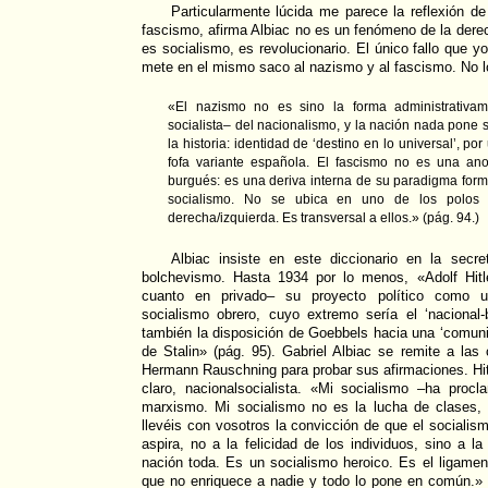
Particularmente lúcida me parece la reflexión de
fascismo, afirma Albiac no es un fenómeno de la dere
es socialismo, es revolucionario. El único fallo que y
mete en el mismo saco al nazismo y al fascismo. No lo
«El nazismo no es sino la forma administrativam
socialista– del nacionalismo, y la nación nada pone s
la historia: identidad de ‘destino en lo universal’, por
fofa variante española. El fascismo no es una a
burgués: es una deriva interna de su paradigma form
socialismo. No se ubica en uno de los polos d
derecha/izquierda. Es transversal a ellos.» (pág. 94.)
Albiac insiste en este diccionario en la secr
bolchevismo. Hasta 1934 por lo menos, «Adolf Hitl
cuanto en privado– su proyecto político como u
socialismo obrero, cuyo extremo sería el ‘naciona
también la disposición de Goebbels hacia una ‘comun
de Stalin» (pág. 95). Gabriel Albiac se remite a las
Hermann Rauschning para probar sus afirmaciones. Hitl
claro, nacionalsocialista. «Mi socialismo –ha procl
marxismo. Mi socialismo no es la lucha de clases, 
llevéis con vosotros la convicción de que el socialis
aspira, no a la felicidad de los individuos, sino a l
nación toda. Es un socialismo heroico. Es el ligame
que no enriquece a nadie y todo lo pone en común.» 