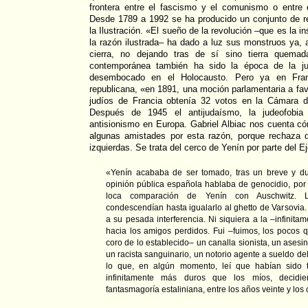
frontera entre el fascismo y el comunismo o entre
Desde 1789 a 1992 se ha producido un conjunto de r
la Ilustración. «El sueño de la revolución –que es la 
la razón ilustrada– ha dado a luz sus monstruos ya, a
cierra, no dejando tras de sí sino tierra quemad
contemporánea también ha sido la época de la j
desembocado en el Holocausto. Pero ya en Franc
republicana, «en 1891, una moción parlamentaria a favo
judíos de Francia obtenía 32 votos en la Cámara d
Después de 1945 el antijudaísmo, la judeofobia
antisionismo en Europa. Gabriel Albiac nos cuenta c
algunas amistades por esta razón, porque rechaza d
izquierdas. Se trata del cerco de Yenín por parte del Ejé
«Yenín acababa de ser tomado, tras un breve y du
opinión pública española hablaba de genocidio, por 
loca comparación de Yenín con Auschwitz.
condescendían hasta igualarlo al ghetto de Varsovia
a su pesada interferencia. Ni siquiera a la –infinit
hacia los amigos perdidos. Fui –fuimos, los pocos
coro de lo establecido– un canalla sionista, un asesi
un racista sanguinario, un notorio agente a sueldo del
lo que, en algún momento, leí que habían sido t
infinitamente más duros que los míos, decidi
fantasmagoría estaliniana, entre los años veinte y los 