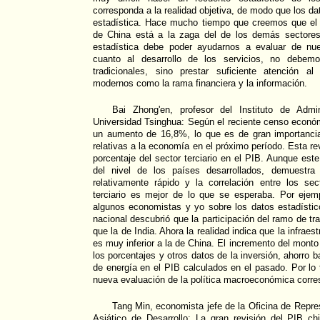
corresponda a la realidad objetiva, de modo que los dat
estadística. Hace mucho tiempo que creemos que el de
de China está a la zaga del de los demás sectores.
estadística debe poder ayudarnos a evaluar de nu
cuanto al desarrollo de los servicios, no debemos
tradicionales, sino prestar suficiente atención al
modernos como la rama financiera y la información.
Bai Zhong'en, profesor del Instituto de Admi
Universidad Tsinghua: Según el reciente censo econó
un aumento de 16,8%, lo que es de gran importanci
relativas a la economía en el próximo período. Esta r
porcentaje del sector terciario en el PIB. Aunque est
del nivel de los países desarrollados, demuestr
relativamente rápido y la correlación entre los sec
terciario es mejor de lo que se esperaba. Por ejemp
algunos economistas y yo sobre los datos estadístic
nacional descubrió que la participación del ramo de t
que la de India. Ahora la realidad indica que la infraest
es muy inferior a la de China. El incremento del mont
los porcentajes y otros datos de la inversión, ahorro 
de energía en el PIB calculados en el pasado. Por lo 
nueva evaluación de la política macroeconómica corre
Tang Min, economista jefe de la Oficina de Repr
Asiático de Desarrollo: La gran revisión del PIB c