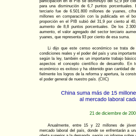
participación en el PIB se disminuyó del 52,9 por cie
para una disminución de 6,7 puntos porcentuales. 
terciario fue de 6.501.800 millones de yuanes, ci
millones en comparación con la publicada en el bol
proporción en el PIB subió del 31,9 por ciento al 40
aumento de 8,8 puntos porcentuales. De los 2.300
aumento, el valor agregado del sector terciario aum
yuanes, que representa 93 por ciento de esa suma.
Li dijo que este censo económico se trata de
condiciones reales y el poder del país y una importante
según la ley, también es un importante trabajo básico
aspectos el concepto científico de desarrollo. En 
económico es exitoso y ha obtenido gran cantidad de d
fielmente los logros de la reforma y apertura, la cons
el poder general de nuestro país. (CIIC)
China suma más de 15 millone
al mercado laboral cad
21 de diciembre de 20
Anualmente, entre 15 y 22 millones de jóven
mercado laboral del país, donde se enfrentarán a un
oferta superior a la demanda, según un informe sobre e