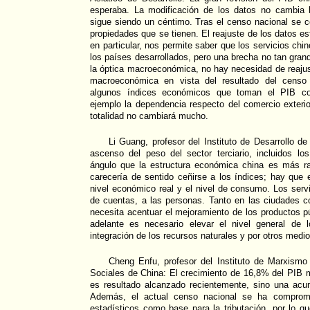
esperaba. La modificación de los datos no cambia 
sigue siendo un céntimo. Tras el censo nacional se 
propiedades que se tienen. El reajuste de los datos est
en particular, nos permite saber que los servicios ch
los países desarrollados, pero una brecha no tan gr
la óptica macroeconómica, no hay necesidad de reajust
macroeconómica en vista del resultado del censo 
algunos índices económicos que toman el PIB c
ejemplo la dependencia respecto del comercio exterior
totalidad no cambiará mucho.
Li Guang, profesor del Instituto de Desarrollo d
ascenso del peso del sector terciario, incluidos lo
ángulo que la estructura económica china es más ra
carecería de sentido ceñirse a los índices; hay que
nivel económico real y el nivel de consumo. Los servi
de cuentas, a las personas. Tanto en las ciudades c
necesita acentuar el mejoramiento de los productos pú
adelante es necesario elevar el nivel general de 
integración de los recursos naturales y por otros medio
Cheng Enfu, profesor del Instituto de Marxism
Sociales de China: El crecimiento de 16,8% del PIB m
es resultado alcanzado recientemente, sino una acu
Además, el actual censo nacional se ha comprom
estadísticos como base para la tributación, por lo q