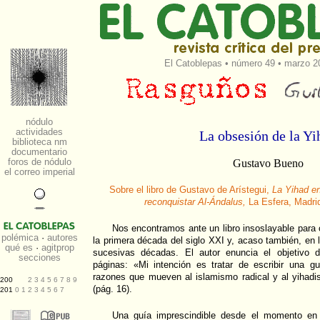
El Catoblepas
•
número 49
• marzo 20
La obsesión de la Yi
Gustavo Bueno
Sobre el libro de Gustavo de Arístegui,
La Yihad e
reconquistar Al-Ándalus,
La Esfera, Madri
Nos encontramos ante un libro insoslayable para 
la primera década del siglo XXI y, acaso también, en 
sucesivas décadas. El autor enuncia el objetivo 
páginas: «Mi intención es tratar de escribir una g
razones que mueven al islamismo radical y al yihadi
(pág. 16).
Una guía imprescindible desde el momento e