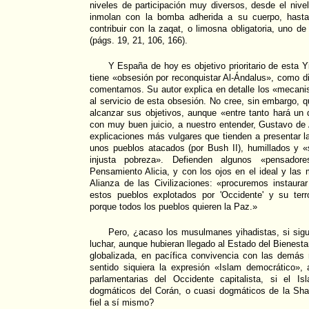
niveles de participación muy diversos, desde el niv
inmolan con la bomba adherida a su cuerpo, hasta
contribuir con la zaqat, o limosna obligatoria, uno de
(págs. 19, 21, 106, 166).
Y España de hoy es objetivo prioritario de esta Y
tiene «obsesión por reconquistar Al-Ándalus», como di
comentamos. Su autor explica en detalle los «mecani
al servicio de esta obsesión. No cree, sin embargo, q
alcanzar sus objetivos, aunque «entre tanto hará un
con muy buen juicio, a nuestro entender, Gustavo de 
explicaciones más vulgares que tienden a presentar 
unos pueblos atacados (por Bush II), humillados y
injusta pobreza». Defienden algunos «pensado
Pensamiento Alicia, y con los ojos en el ideal y las 
Alianza de las Civilizaciones: «procuremos instaura
estos pueblos explotados por 'Occidente' y su ter
porque todos los pueblos quieren la Paz.»
Pero, ¿acaso los musulmanes yihadistas, si sigu
luchar, aunque hubieran llegado al Estado del Bienesta
globalizada, en pacífica convivencia con las demás 
sentido siquiera la expresión «Islam democrático»
parlamentarias del Occidente capitalista, si el I
dogmáticos del Corán, o cuasi dogmáticos de la Shari
fiel a sí mismo?