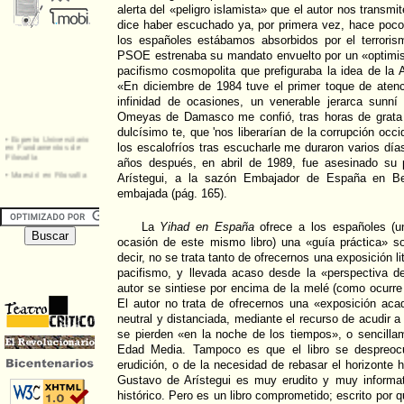
alerta del «peligro islamista» que el autor nos transmi
dice haber escuchado ya, por primera vez, hace poc
los españoles estábamos absorbidos por el terrori
PSOE estrenaba su mandato envuelto por un «optimism
pacifismo cosmopolita que prefiguraba la idea de la A
«En diciembre de 1984 tuve el primer toque de ate
infinidad de ocasiones, un venerable jerarca sunn
Omeyas de Damasco me confió, tras horas de grata
dulcísimo te, que 'nos liberarían de la corrupción occi
los escalofríos tras escucharle me duraron varios días
años después, en abril de 1989, fue asesinado su
Arístegui, a la sazón Embajador de España en Bei
embajada (pág. 165).
La
Yihad en España
ofrece a los españoles (u
ocasión de este mismo libro) una «guía práctica» so
decir, no se trata tanto de ofrecernos una exposición lit
pacifismo, y llevada acaso desde la «perspectiva 
autor se sintiese por encima de la melé (como ocurr
El autor no trata de ofrecernos una «exposición acad
neutral y distanciada, mediante el recurso de acudir 
se pierden «en la noche de los tiempos», o sencillam
Edad Media. Tampoco es que el libro se despreocu
erudición, o de la necesidad de rebasar el horizonte hi
Gustavo de Arístegui es muy erudito y muy informa
histórico. Pero es un libro comprometido; escrito por q