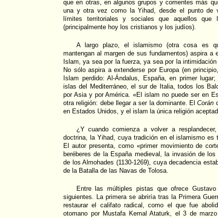
que en otras, en algunos grupos y corrientes más que
una y otra vez como la Yihad, desde el punto de v
límites territoriales y sociales que aquellos que
(principalmente hoy los cristianos y los judíos).
A largo plazo, el islamismo (otra cosa es
mantengan al margen de sus fundamentos) aspira a e
Islam, ya sea por la fuerza, ya sea por la intimidación
No sólo aspira a extenderse por Europa (en principio,
Islam perdido: Al-Ándalus, España, en primer lugar;
islas del Mediterráneo, el sur de Italia, todos los B
por Asia y por América. «El islam no puede ser en E
otra religión: debe llegar a ser la dominante. El
Corán
d
en Estados Unidos, y el islam la única religión aceptad
¿Y cuando comienza a volver a resplandecer,
doctrina, la Yihad, cuya tradición en el islamismo es
El autor presenta, como «primer movimiento de corte
beréberes de la España medieval, la invasión de los
de los Almohades (1130-1269), cuya decadencia estab
de la Batalla de las Navas de Tolosa.
Entre las múltiples pistas que ofrece Gustavo
siguientes. La primera se abriría tras la Primera Gue
restaurar el califato radical, como el que fue abol
otomano por Mustafa Kemal Ataturk, el 3 de marzo