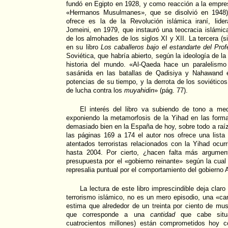
fundó en Egipto en 1928, y como reacción a la empres
«Hermanos Musulmanes», que se disolvió en 1948)
ofrece es la de la Revolución islámica iraní, lide
Jomeini, en 1979, que instauró una teocracia islámic
de los almohades de los siglos XI y XII. La tercera (
en su libro
Los caballeros bajo el estandarte del Prof
Soviética, que habría abierto, según la ideología de l
historia del mundo. «Al-Qaeda hace un paralelismo 
sasánida en las batallas de Qadisiya y Nahawand 
potencias de su tiempo, y la derrota de los soviético
de lucha contra los
muyahidin
» (pág. 77).
El interés del libro va subiendo de tono a me
exponiendo la metamorfosis de la Yihad en las form
demasiado bien en la España de hoy, sobre todo a raí
las páginas 169 a 174 el autor nos ofrece una lista
atentados terroristas relacionados con la Yihad ocu
hasta 2004. Por cierto, ¿hacen falta más argumen
presupuesta por el «gobierno reinante» según la cua
represalia puntual por el comportamiento del gobierno 
La lectura de este libro imprescindible deja claro
terrorismo islámico, no es un mero episodio, una «can
estima que alrededor de un treinta por ciento de mu
que corresponde a una
cantidad
que cabe situa
cuatrocientos millones) están comprometidos hoy 