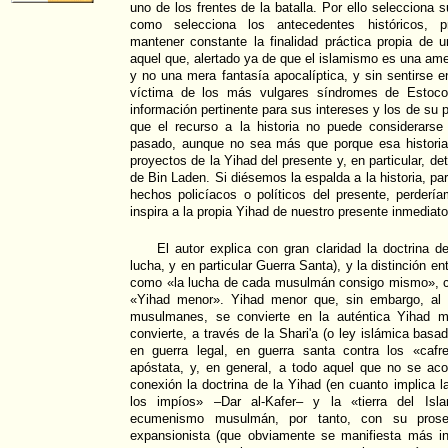
uno de los frentes de la batalla. Por ello selecciona s
como selecciona los antecedentes históricos, p
mantener constante la finalidad práctica propia de 
aquel que, alertado ya de que el islamismo es una ame
y no una mera fantasía apocalíptica, y sin sentirse 
víctima de los más vulgares síndromes de Estoco
información pertinente para sus intereses y los de su p
que el recurso a la historia no puede considerars
pasado, aunque no sea más que porque esa historia
proyectos de la Yihad del presente y, en particular, de
de Bin Laden. Si diésemos la espalda a la historia, p
hechos policíacos o políticos del presente, perderí
inspira a la propia Yihad de nuestro presente inmediato
El autor explica con gran claridad la doctrina d
lucha, y en particular Guerra Santa), y la distinción e
como «la lucha de cada musulmán consigo mismo», co
«Yihad menor». Yihad menor que, sin embargo, al
musulmanes, se convierte en la auténtica Yihad m
convierte, a través de la Shari'a (o ley islámica bas
en guerra legal, en guerra santa contra los «cafr
apóstata, y, en general, a todo aquel que no se aco
conexión la doctrina de la Yihad (en cuanto implica la
los impíos» –Dar al-Kafer– y la «tierra del Isl
ecumenismo musulmán, por tanto, con su prose
expansionista (que obviamente se manifiesta más 