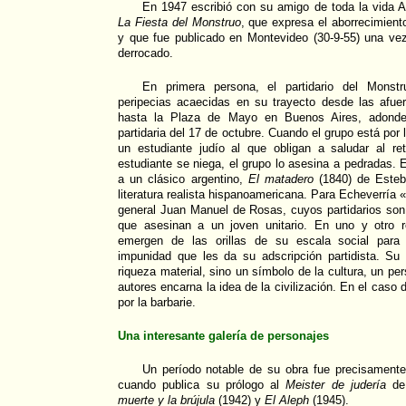
En 1947 escribió con su amigo de toda la vida A
La Fiesta del Monstruo
, que expresa el aborrecimien
y que fue publicado en Montevideo (30-9-55) una ve
derrocado.
En primera persona, el partidario del Monstr
peripecias acaecidas en su trayecto desde las afue
hasta la Plaza de Mayo en Buenos Aires, adonde 
partidaria del 17 de octubre. Cuando el grupo está por 
un estudiante judío al que obligan a saludar al r
estudiante se niega, el grupo lo asesina a pedradas.
a un clásico argentino,
El matadero
(1840) de Esteba
literatura realista hispanoamericana. Para Echeverría «
general Juan Manuel de Rosas, cuyos partidarios son
que asesinan a un joven unitario. En uno y otro r
emergen de las orillas de su escala social para 
impunidad que les da su adscripción partidista. Su
riqueza material, sino un símbolo de la cultura, un pe
autores encarna la idea de la civilización. En el caso
por la barbarie.
Una interesante galería de personajes
Un período notable de su obra fue precisament
cuando publica su prólogo al
Meister de judería
de 
muerte y la brújula
(1942) y
El Aleph
(1945).