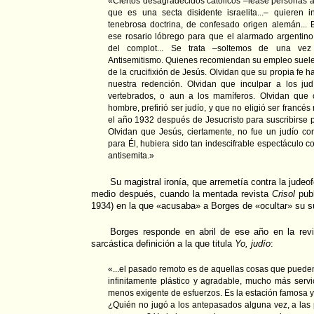
«Ciertos desagradecidos católicos –léase personas af
que es una secta disidente israelita...– quieren 
tenebrosa doctrina, de confesado origen alemán... 
ese rosario lóbrego para que el alarmado argentin
del complot... Se trata –soltemos de una vez
Antisemitismo. Quienes recomiendan su empleo suelen 
de la crucifixión de Jesús. Olvidan que su propia fe 
nuestra redención. Olvidan que inculpar a los jud
vertebrados, o aun a los mamíferos. Olvidan que 
hombre, prefirió ser judío, y que no eligió ser francés 
el año 1932 después de Jesucristo para suscribirse 
Olvidan que Jesús, ciertamente, no fue un judío con
para Él, hubiera sido tan indescifrable espectáculo 
antisemita.»
Su magistral ironía, que arremetía contra la judeof
medio después, cuando la mentada revista
Crisol
publ
1934) en la que «acusaba» a Borges de «ocultar» su s
Borges responde en abril de ese año en la rev
sarcástica definición a la que titula
Yo, judío
:
«...el pasado remoto es de aquellas cosas que pueden
infinitamente plástico y agradable, mucho más servi
menos exigente de esfuerzos. Es la estación famosa y 
¿Quién no jugó a los antepasados alguna vez, a las 