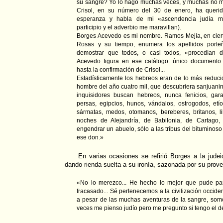
su sangre? Yo lo hago muchas veces, y muchas no me
Crisol, en su número del 30 de enero, ha querid
esperanza y habla de mi «ascendencia judía ma
participio y el adverbio me maravillan).
Borges Acevedo es mi nombre. Ramos Mejía, en cierta
Rosas y su tiempo, enumera los apellidos port
demostrar que todos, o casi todos, «procedían 
Acevedo figura en ese catálogo: único documento 
hasta la confirmación de Crisol...
Estadísticamente los hebreos eran de lo más reduc
hombre del año cuatro mil, que descubriera sanjuani
inquisidores buscan hebreos, nunca fenicios, gara
persas, egipcios, hunos, vándalos, ostrogodos, etío
sármatas, medos, otomanos, bereberes, britanos, lib
noches de Alejandría, de Babilonia, de Cartago,
engendrar un abuelo, sólo a las tribus del bituminos
ese don.»
En varias ocasiones se refirió Borges a la judei
dando rienda suelta a su ironía, sazonada por su prove
«No lo merezco... He hecho lo mejor que pude pa
fracasado... Sé pertenecemos a la civilización occide
a pesar de las muchas aventuras de la sangre, somo
veces me pienso judío pero me pregunto si tengo el d