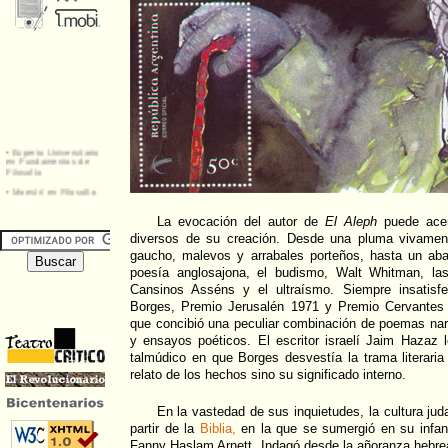
La evocación del autor de
El Aleph
puede acer
diversos de su creación. Desde una pluma vivament
gaucho, malevos y arrabales porteños, hasta un aba
poesía anglosajona, el budismo, Walt Whitman, la
Cansinos Asséns y el ultraísmo. Siempre insatisfe
Borges, Premio Jerusalén 1971 y Premio Cervantes 
que concibió una peculiar combinación de poemas nar
y ensayos poéticos. El escritor israelí Jaim Hazaz
talmúdico en que Borges desvestía la trama literaria
relato de los hechos sino su significado interno.
En la vastedad de sus inquietudes, la cultura jud
partir de la
Biblia,
en la que se sumergió en su infan
Fanny Haslam Arnett. Indagó desde la añoranza hebr