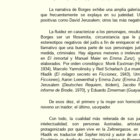
La narrativa de Borges exhibe una amplia galería
que frecuentemente se explaya en su judeidad. U
positivas como David Jerusalem; otros las más negat
La fluidez en caracterizar a los personajes, resulta
Borges ser un filosemita, circunstancia que le p
estereotipos negativos del judío a fin de enriquecer el 
llamativo que una buena parte de sus personajes j
medida, criminales. Hay algunos menores o irrelev
en
El inmortal
y Manuel Maier en
Emma Zunz
), 
elaborados. Por orden cronológico: Monk Eastman (
Hi
1934), Marcelo Yarmolinsky y Red Scharlach (
La muert
Hladík (
El milagro secreto
en
Ficciones
, 1943), Ur
Ficciones
), Aaron Loewenthal y Emma Zunz (
Emma Z
Jerusalem (
Deutsches Requiem
, ibídem), Jacobo F
informe de Brodie
, 1970), y Eduardo Zimerman (
Guayaq
De esos diez, el primero y la mujer son homicida
noveno un traidor; el último, usurpador.
Con todo, la cualidad más reiterada de sus ju
intelectualidad; son personas ilustradas, artist
protagonizado por quien vive en la Zeltnergasse, en
Hladík es traductor del
Sepher Ietzirá
y autor de un 
Fischbein es dueño de una librería céntrica de Bueno