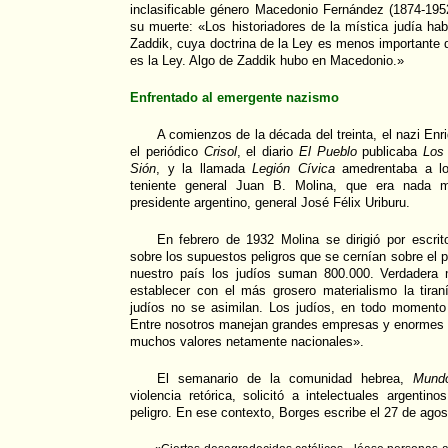
inclasificable género Macedonio Fernández (1874-195
su muerte: «Los historiadores de la mística judía hab
Zaddik, cuya doctrina de la Ley es menos importante
es la Ley. Algo de Zaddik hubo en Macedonio.»
Enfrentado al emergente nazismo
A comienzos de la década del treinta, el nazi Enr
el periódico
Crisol
, el diario
El Pueblo
publicaba
Los
Sión
, y la llamada
Legión Cívica
amedrentaba a lo
teniente general Juan B. Molina, que era nada m
presidente argentino, general José Félix Uriburu.
En febrero de 1932 Molina se dirigió por escrit
sobre los supuestos peligros que se cernían sobre el p
nuestro país los judíos suman 800.000. Verdadera 
establecer con el más grosero materialismo la tira
judíos no se asimilan. Los judíos, en todo momento 
Entre nosotros manejan grandes empresas y enormes c
muchos valores netamente nacionales».
El semanario de la comunidad hebrea,
Mundo
violencia retórica, solicitó a intelectuales argentin
peligro. En ese contexto, Borges escribe el 27 de ago