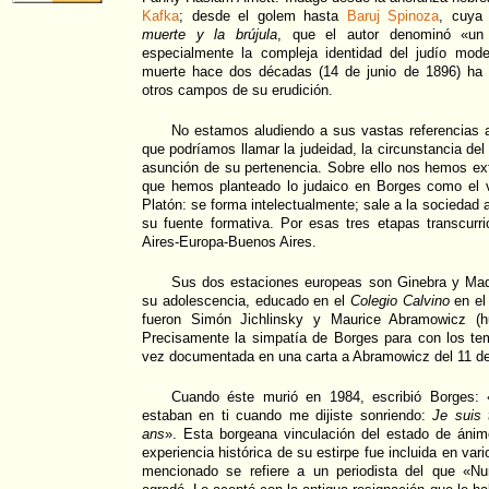
Kafka
; desde el golem hasta
Baruj Spinoza
, cuya 
muerte y la brújula
, que el autor denominó «un 
especialmente la compleja identidad del judío mo
muerte hace dos décadas (14 de junio de 1896) ha
otros campos de su erudición.
No estamos aludiendo a sus vastas referencias a l
que podríamos llamar la judeidad, la circunstancia de
asunción de su pertenencia. Sobre ello nos hemos ex
que hemos planteado lo judaico en Borges como el vi
Platón: se forma intelectualmente; sale a la sociedad a
su fuente formativa. Por esas tres etapas transcurr
Aires-Europa-Buenos Aires.
Sus dos estaciones europeas son Ginebra y Madri
su adolescencia, educado en el
Colegio Calvino
en el
fueron Simón Jichlinsky y Maurice Abramowicz (hu
Precisamente la simpatía de Borges para con los te
vez documentada en una carta a Abramowicz del 11 de
Cuando éste murió en 1984, escribió Borges: 
estaban en ti cuando me dijiste sonriendo:
Je suis t
ans
». Esta borgeana vinculación del estado de ánim
experiencia histórica de su estirpe fue incluida en vari
mencionado se refiere a un periodista del que «Nu