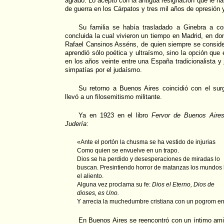
agradó. Lo aceptó con la antigua resignación que le hab
de guerra en los Cárpatos y tres mil años de opresión
Su familia se había trasladado a Ginebra a c
concluida la cual vivieron un tiempo en Madrid, en d
Rafael Cansinos Asséns, de quien siempre se conside
aprendió sólo poética y ultraísmo, sino la opción que e
en los años veinte entre una España tradicionalista y
simpatías por el judaísmo.
Su retorno a Buenos Aires coincidió con el sur
llevó a un filosemitismo militante.
Ya en 1923 en el libro
Fervor de Buenos Aire
Judería
:
«Ante el portón la chusma se ha vestido de injurias
Como quien se envuelve en un trapo.
Dios se ha perdido y desesperaciones de miradas lo
buscan. Presintiendo horror de matanzas los mundos
el aliento.
Alguna vez proclama su fe:
Dios el Eterno, Dios de
dioses, es Uno.
Y arrecia la muchedumbre cristiana con un pogrom en
En Buenos Aires se reencontró con un íntimo amig