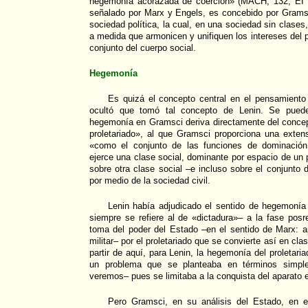
hegemonía acorazada de coerción» (MACH, 132, EI , 1
señalado por Marx y Engels, es concebido por Gramsc
sociedad política, la cual, en una sociedad sin clases,
a medida que armonicen y unifiquen los intereses del pr
conjunto del cuerpo social.
Hegemonía
Es quizá el concepto central en el pensamient
ocultó que tomó tal concepto de Lenin. Se pued
hegemonía en Gramsci deriva directamente del concept
proletariado», al que Gramsci proporciona una extens
«como el conjunto de las funciones de dominación
ejerce una clase social, dominante por espacio de un 
sobre otra clase social –e incluso sobre el conjunto 
por medio de la sociedad civil.
Lenin había adjudicado el sentido de hegemonía –
siempre se refiere al de «dictadura»– a la fase posr
toma del poder del Estado –en el sentido de Marx: ap
militar– por el proletariado que se convierte así en c
partir de aquí, para Lenin, la hegemonía del proletaria
un problema que se planteaba en términos simpl
veremos– pues se limitaba a la conquista del aparato e
Pero Gramsci, en su análisis del Estado, en e