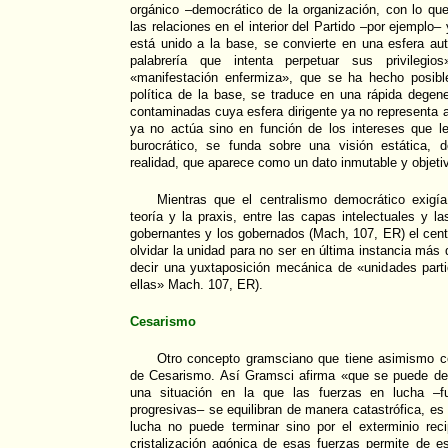
orgánico –democrático de la organización, con lo que 
las relaciones en el interior del Partido –por ejemplo
está unido a la base, se convierte en una esfera a
palabrería que intenta perpetuar sus privilegi
«manifestación enfermiza», que se ha hecho posibl
política de la base, se traduce en una rápida degen
contaminadas cuya esfera dirigente ya no representa
ya no actúa sino en función de los intereses que le
burocrático, se funda sobre una visión estática,
realidad, que aparece como un dato inmutable y objeti
Mientras que el centralismo democrático exigía
teoría y la praxis, entre las capas intelectuales y l
gobernantes y los gobernados (Mach, 107, ER) el cent
olvidar la unidad para no ser en última instancia más
decir una yuxtaposición mecánica de «unidades parti
ellas» Mach. 107, ER).
Cesarismo
Otro concepto gramsciano que tiene asimismo co
de Cesarismo. Así Gramsci afirma «que se puede de
una situación en la que las fuerzas en lucha –fu
progresivas– se equilibran de manera catastrófica, es 
lucha no puede terminar sino por el exterminio re
cristalización agónica de esas fuerzas permite de e