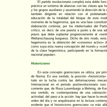
El partido revolucionario cumplirá esta doble fun
práctica un sistema de alianzas con las clases que h
y los grupos auxiliares y asumiendo la dirección de la
también dirigente en relación con el proletariad
educación de la totalidad del bloque de este mod
momento de la hegemonía, que es una fase constituti
elaboración continúa, por los intelectuales del Part
crítico, es decir, de una puesta a punto y de una ada
praxis que debe suplantar progresivamente al «sen
Weltanschauung burguesa. Dicho de otro modo, esta
hegemonía es la obtención del «consenso activo» 
como suya esta nueva concepción del mundo y «conf
de la clase hegemónica, participando en la formació
nacional popular».
Historicismo
En este concepto gramsciano se utiliza, por prim
de Norma. En ese sentido, la posición «historicista
todo en la lucha contra las deformaciones mecanic
Internacional en el periodo postrevolucionario ru
corriente que, de Rosa Luxemburgo a Mehring, de Kor
ese sentido, es contemporánea de una valoración 
actividad, del paso a la acción: hay que hacer la revol
orden del día y no anquilosarse en la lectura contem
evidente que el historicismo gramsciano va más allá