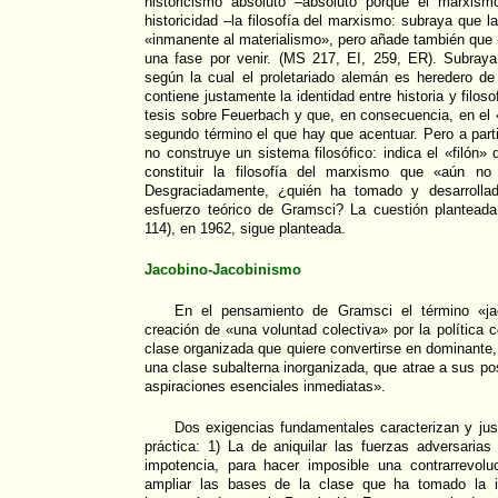
historicismo absoluto –absoluto porque el marxis
historicidad –la filosofía del marxismo: subraya que la 
«inmanente al materialismo», pero añade también que 
una fase por venir. (MS 217, EI, 259, ER). Subray
según la cual el proletariado alemán es heredero de 
contiene justamente la identidad entre historia y filos
tesis sobre Feuerbach y que, en consecuencia, en el «
segundo término el que hay que acentuar. Pero a par
no construye un sistema filosófico: indica el «filón»
constituir la filosofía del marxismo que «aún no
Desgraciadamente, ¿quién ha tomado y desarrollad
esfuerzo teórico de Gramsci? La cuestión planteada
114), en 1962, sigue planteada.
Jacobino-Jacobinismo
En el pensamiento de Gramsci el término «ja
creación de «una voluntad colectiva» por la política 
clase organizada que quiere convertirse en dominante,
una clase subalterna inorganizada, que atrae a sus po
aspiraciones esenciales inmediatas».
Dos exigencias fundamentales caracterizan y justi
práctica: 1) La de aniquilar las fuerzas adversarias
impotencia, para hacer imposible una contrarrevol
ampliar las bases de la clase que ha tomado la in