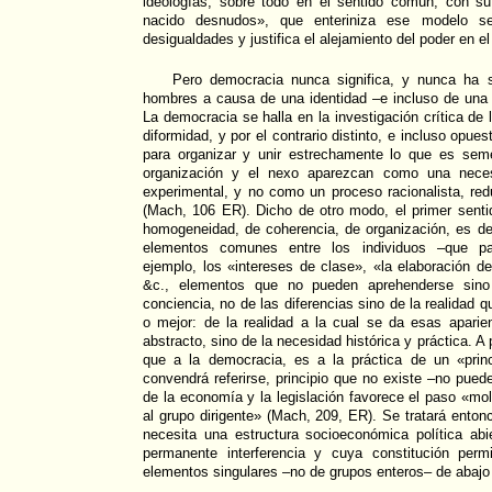
ideologías, sobre todo en el sentido común, con s
nacido desnudos», que enteriniza ese modelo seud
desigualdades y justifica el alejamiento del poder en e
Pero democracia nunca significa, y nunca ha s
hombres a causa de una identidad –e incluso de una 
La democracia se halla en la investigación crítica de 
diformidad, y por el contrario distinto, e incluso opue
para organizar y unir estrechamente lo que es sem
organización y el nexo aparezcan como una necesi
experimental, y no como un proceso racionalista, redu
(Mach, 106 ER). Dicho de otro modo, el primer senti
homogeneidad, de coherencia, de organización, es de
elementos comunes entre los individuos –que pa
ejemplo, los «intereses de clase», «la elaboración 
&c., elementos que no pueden aprehenderse sin
conciencia, no de las diferencias sino de la realidad 
o mejor: de la realidad a la cual se da esas apari
abstracto, sino de la necesidad histórica y práctica. A
que a la democracia, es a la práctica de un «prin
convendrá referirse, principio que no existe –no puede
de la economía y la legislación favorece el paso «mol
al grupo dirigente» (Mach, 209, ER). Se tratará enton
necesita una estructura socioeconómica política abi
permanente interferencia y cuya constitución permit
elementos singulares –no de grupos enteros– de abajo 