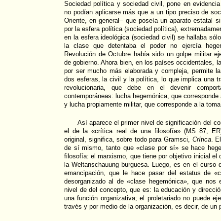
Sociedad política y sociedad civil, pone en evidenci
no podían aplicarse más que a un tipo preciso de soc
Oriente, en general– que poseía un aparato estatal 
por la esfera política (sociedad política), extremadame
en la esfera ideológica (sociedad civil) se hallaba só
la clase que detentaba el poder no ejercía heg
Revolución de Octubre había sido un golpe militar ej
de gobierno. Ahora bien, en los países occidentales, l
por ser mucho más elaborada y compleja, permite la 
dos esferas, la civil y la política, lo que implica una 
revolucionaria, que debe en el devenir comport
contemporáneas: lucha hegemónica, que corresponde a 
y lucha propiamente militar, que corresponde a la toma 
Así aparece el primer nivel de significación del 
el de la «crítica real de una filosofía» (MS 87, 
original, significa, sobre todo para Gramsci,
Crítica
. E
de sí mismo, tanto que «clase por sí» se hace heg
filosofía: el marxismo, que tiene por objetivo inicial el
la Weltanschauung burguesa. Luego, es en el curso d
emancipación, que le hace pasar del estatus de «c
desorganizado al de «clase hegemónica», que nos e
nivel de del concepto, que es: la educación y dirección
una función organizativa; el proletariado no puede e
través y por medio de la organización, es decir, de un p