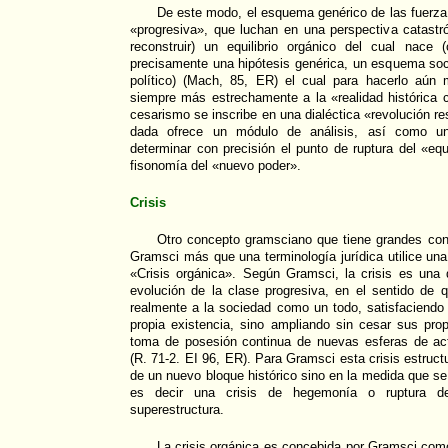
De este modo, el esquema genérico de las fuerza 
«progresiva», que luchan en una perspectiva catastróf
reconstruir) un equilibrio orgánico del cual nace
precisamente una hipótesis genérica, un esquema soc
político) (Mach, 85, ER) el cual para hacerlo aún 
siempre más estrechamente a la «realidad histórica c
cesarismo se inscribe en una dialéctica «revolución r
dada ofrece un módulo de análisis, así como un
determinar con precisión el punto de ruptura del «equ
fisonomía del «nuevo poder».
Crisis
Otro concepto gramsciano que tiene grandes con
Gramsci más que una terminología jurídica utilice una s
«Crisis orgánica». Según Gramsci, la crisis es un
evolución de la clase progresiva, en el sentido de
realmente a la sociedad como un todo, satisfaciendo
propia existencia, sino ampliando sin cesar sus pro
toma de posesión continua de nuevas esferas de ac
(R. 71-2. EI 96, ER). Para Gramsci esta crisis estructu
de un nuevo bloque histórico sino en la medida que se
es decir una crisis de hegemonía o ruptura de
superestructura.
La crisis orgánica es concebida por Gramsci com