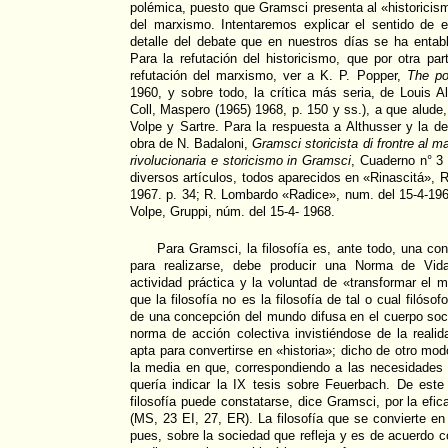
polémica, puesto que Gramsci presenta al «historicism
del marxismo. Intentaremos explicar el sentido de e
detalle del debate que en nuestros días se ha entabl
Para la refutación del historicismo, que por otra pa
refutación del marxismo, ver a K. P. Popper,
The po
1960, y sobre todo, la crítica más seria, de Louis A
Coll, Maspero (1965) 1968, p. 150 y ss.), a que alude,
Volpe y Sartre. Para la respuesta a Althusser y la de
obra de N. Badaloni,
Gramsci storicista di frontre al
rivolucionaria e storicismo in Gramsci
, Cuaderno n° 3 
diversos artículos, todos aparecidos en «Rinascitá», 
1967. p. 34; R. Lombardo «Radice», num. del 15-4-196
Volpe, Gruppi, núm. del 15-4- 1968.
Para Gramsci, la filosofía es, ante todo, una c
para realizarse, debe producir una Norma de Vida
actividad práctica y la voluntad de «transformar el 
que la filosofía no es la filosofía de tal o cual filóso
de una concepción del mundo difusa en el cuerpo soci
norma de acción colectiva invistiéndose de la realida
apta para convertirse en «historia»; dicho de otro modo
la media en que, correspondiendo a las necesidades 
quería indicar la IX tesis sobre Feuerbach. De est
filosofía puede constatarse, dice Gramsci, por la efic
(MS, 23 EI, 27, ER). La filosofía que se convierte en
pues, sobre la sociedad que refleja y es de acuerdo 