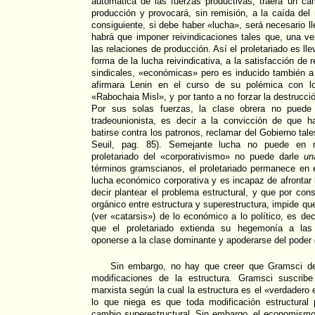
automática de las fuerzas productivas, traerá un ca
producción y provocará, sin remisión, a la caída del 
consiguiente, si debe haber «lucha», será necesario l
habrá que imponer reivindicaciones tales que, una ve
las relaciones de producción. Así el proletariado es 
forma de la lucha reivindicativa, a la satisfacción de 
sindicales, «económicas» pero es inducido también a
afirmara Lenin en el curso de su polémica con l
«Rabochaia Misl», y por tanto a no forzar la destrucci
Por sus solas fuerzas, la clase obrera no puede 
tradeounionista, es decir a la convicción de que h
batirse contra los patronos, reclamar del Gobierno tale
Seuil, pag. 85). Semejante lucha no puede en m
proletariado del «corporativismo» no puede darle
un
términos gramscianos, el proletariado permanece en 
lucha económico corporativa y es incapaz de afrontar 
decir plantear el problema estructural, y que por con
orgánico entre estructura y superestructura, impide que 
(ver «catarsis») de lo económico a lo político, es de
que el proletariado extienda su hegemonía a las
oponerse a la clase dominante y apoderarse del poder 
Sin embargo, no hay que creer que Gramsci de
modificaciones de la estructura. Gramsci suscribe
marxista según la cual la estructura es el «verdadero e
lo que niega es que toda modificación estructura
cambio superestructural. Sin embargo, el economismo