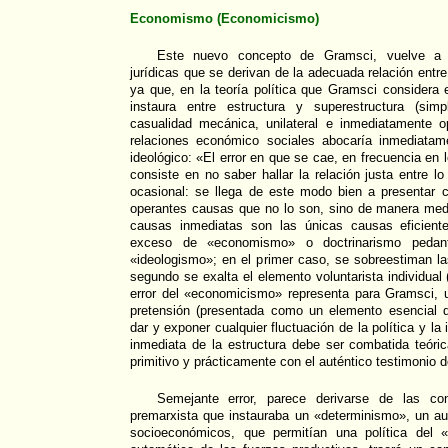
Economismo (Economicismo)
Este nuevo concepto de Gramsci, vuelve a p
jurídicas que se derivan de la adecuada relación entre
ya que, en la teoría política que Gramsci considera
instaura entre estructura y superestructura (simp
casualidad mecánica, unilateral e inmediatamente 
relaciones económico sociales abocaría inmediatam
ideológico: «El error en que se cae, en frecuencia en lo
consiste en no saber hallar la relación justa entre l
ocasional: se llega de este modo bien a presentar
operantes causas que no lo son, sino de manera medi
causas inmediatas son las únicas causas eficien
exceso de «economismo» o doctrinarismo pedan
«ideologismo»; en el primer caso, se sobreestiman l
segundo se exalta el elemento voluntarista individual
error del «economicismo» representa para Gramsci, u
pretensión (presentada como un elemento esencial de
dar y exponer cualquier fluctuación de la política y l
inmediata de la estructura debe ser combatida teóri
primitivo y prácticamente con el auténtico testimonio 
Semejante error, parece derivarse de las c
premarxista que instauraba un «determinismo», un 
socioeconómicos, que permitían una política del «l