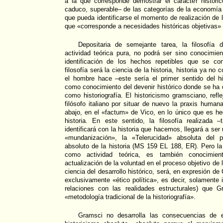
a la que corresponde demostrar el carácter históric
caduco, superable– de las categorías de la economía
que pueda identificarse el momento de realización de l
que «corresponde a necesidades históricas objetivas»
Depositaria de semejante tarea, la filosofía
actividad teórica pura, no podrá ser sino conocimient
identificación de los hechos repetibles que se co
filosofía será la ciencia de la historia, historia ya no
el hombre hace –este sería el primer sentido del h
como conocimiento del devenir histórico donde se ha
como historiografía. El historicismo gramsciano, refl
filósofo italiano por situar de nuevo la praxis huma
abajo, en el «factum» de Vico, en lo único que es hec
historia. En este sentido, la filosofía realizada 
identificará con la historia que hacemos, llegará a ser
«mundanización», la «Telerucidad» absoluta del
absoluto de la historia (MS 159 EL 188, ER). Pero la
como actividad teórica, es también conocimie
actualización de la voluntad en el proceso objetivo de l
ciencia del desarrollo histórico, será, en expresión de 
exclusivamente «ético política», es decir, solamente i
relaciones con las realidades estructurales) que 
«metodología tradicional de la historiografía».
Gramsci no desarrolla las consecuencias de e