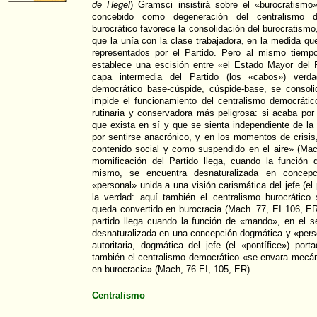
de Hegel
) Gramsci insistirá sobre el «burocratismo»
concebido como degeneración del centralismo de
burocrático favorece la consolidación del burocratismo
que la unía con la clase trabajadora, en la medida qu
representados por el Partido. Pero al mismo tiempo 
establece una escisión entre «el Estado Mayor del P
capa intermedia del Partido (los «cabos») verdad
democrático base-cúspide, cúspide-base, se consol
impide el funcionamiento del centralismo democrátic
rutinaria y conservadora más peligrosa: si acaba por 
que exista en sí y que se sienta independiente de la
por sentirse anacrónico, y en los momentos de crisi
contenido social y como suspendido en el aire» (Ma
momificación del Partido llega, cuando la función
mismo, se encuentra desnaturalizada en concepci
«personal» unida a una visión carismática del jefe (el p
la verdad: aquí también el centralismo burocrátic
queda convertido en burocracia (Mach. 77, EI 106, E
partido llega cuando la función de «mando», en el 
desnaturalizada en una concepción dogmática y «pers
autoritaria, dogmática del jefe (el «pontífice») port
también el centralismo democrático «se envara mecá
en burocracia» (Mach, 76 EI, 105, ER).
Centralismo