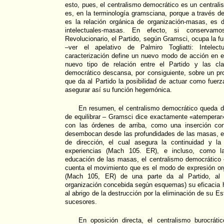
esto, pues, el centralismo democrático es un centrali
es, en la terminología gramsciana, porque a través de
es la relación orgánica de organización-masas, es d
intelectuales-masas. En efecto, si conservam
Revolucionario, el Partido, según Gramsci, ocupa la fun
–ver el apelativo de Palmiro Togliatti: Intelec
caracterización define un nuevo modo de acción en e
nuevo tipo de relación entre el Partido y las cla
democrático descansa, por consiguiente, sobre un pr
que da al Partido la posibilidad de actuar como fuer
asegurar así su función hegemónica.
En resumen, el centralismo democrático queda 
de equilibrar – Gramsci dice exactamente «atemperar
con las órdenes de arriba, como una inserción co
desembocan desde las profundidades de las masas, en
de dirección, el cual asegura la continuidad y la
experiencias (Mach 105. ER), e incluso, como la 
educación de las masas, el centralismo democrático 
cuenta el movimiento que es el modo de expresión orgá
(Mach 105, ER) de una parte da al Partido, al 
organización concebida según esquemas) su eficacia 
al abrigo de la destrucción por la eliminación de su 
sucesores.
En oposición directa, el centralismo burocrát