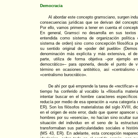
Democracia
Al abordar este concepto gramsciano, surgen ind
consecuencias jurídicas que se derivan del concep
Por ello, vamos primero a tener en cuenta el concep
En general, Gramsci no desarrolla en sus textos
entendida como sistema de organización política 
sistema de orden) sino como concepción filosófica p
su sentido original de «poder del pueblo« (Demos
denominación más explícita y más extensiva, el de 
parte, utiliza de forma objetiva –por ejemplo en
democrático»– para oponerla, desde el punto de vi
término en ocasiones antitético, así «centralismo
«centralismo burocrático».
De ahí por qué emprende la tarea de «rectificar» e
tiempo ha conferido al vocablo la «filosofía material
intentar buscar en el hombre caracteres específicos
reducía por medio de esa operación a «una categoría d
ER). Son los filósofos materialistas del siglo XVIII, d
en el origen de este error, dado que querer aparecer 
hombres por su «esencia», no hacían sino ocultar sus
situación del individuo en el seno de la estructur
transformaban sus particularidades sociales e histór
(MS 43, ER). En adelante, esta concepción reaparec