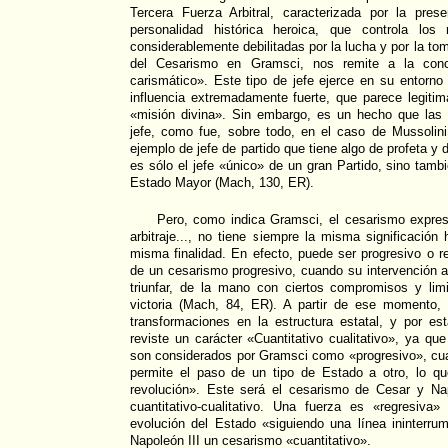
Tercera Fuerza Arbitral, caracterizada por la pre
personalidad histórica heroica, que controla los
considerablemente debilitadas por la lucha y por la t
del Cesarismo en Gramsci, nos remite a la conc
carismático». Este tipo de jefe ejerce en su entorno 
influencia extremadamente fuerte, que parece legitim
«misión divina». Sin embargo, es un hecho que la
jefe, como fue, sobre todo, en el caso de Mussolin
ejemplo de jefe de partido que tiene algo de profeta y 
es sólo el jefe «único» de un gran Partido, sino tamb
Estado Mayor (Mach, 130, ER).
Pero, como indica Gramsci, el cesarismo expres
arbitraje..., no tiene siempre la misma significación
misma finalidad. En efecto, puede ser progresivo o re
de un cesarismo progresivo, cuando su intervención a
triunfar, de la mano con ciertos compromisos y lim
victoria (Mach, 84, ER). A partir de ese momento,
transformaciones en la estructura estatal, y por e
reviste un carácter «Cuantitativo cualitativo», ya q
son considerados por Gramsci como «progresivo», cua
permite el paso de un tipo de Estado a otro, lo q
revolución». Este será el cesarismo de Cesar y Na
cuantitativo-cualitativo. Una fuerza es «regresiv
evolución del Estado «siguiendo una línea ininterru
Napoleón III un cesarismo «cuantitativo».