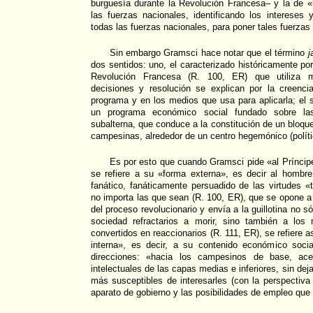
burguesía durante la Revolución Francesa– y la de «
las fuerzas nacionales, identificando los intereses
todas las fuerzas nacionales, para poner tales fuerzas
Sin embargo Gramsci hace notar que el término
j
dos sentidos: uno, el caracterizado históricamente po
Revolución Francesa (R. 100, ER) que utiliza 
decisiones y resolución se explican por la creenci
programa y en los medios que usa para aplicarla; el 
un programa económico social fundado sobre las
subalterna, que conduce a la constitución de un bloqu
campesinas, alrededor de un centro hegemónico (político
Es por esto que cuando Gramsci pide «al Príncip
se refiere a su «forma externa», es decir al hombre 
fanático, fanáticamente persuadido de las virtudes 
no importa las que sean (R. 100, ER), que se opone a
del proceso revolucionario y envía a la guillotina no s
sociedad refractarios a morir, sino también a los 
convertidos en reaccionarios (R. 111, ER), se refiere
interna», es decir, a su contenido económico soci
direcciones: «hacia los campesinos de base, acep
intelectuales de las capas medias e inferiores, sin deja
más susceptibles de interesarles (con la perspectiv
aparato de gobierno y las posibilidades de empleo que 