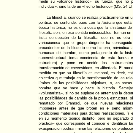
medir su «alcance histórico», su fuerza, que no 
individual», sino la de un «hecho histórico» (MS, 24 EI
La filosofía, cuando se realiza prácticamente en u
política, se confunde, pues con la
Historia
que está h
época histórica, no es otra cosa que la «historia» d
filosofía son, en ese sentido indisociables: forman u
Esta concepción de la filosofía, que no es otr
variaciones» que el grupo dirigente ha conseguido
precedente» de la filosofía como historia, reivindica l
humana» del hombre, como protagonista de la histo
superestructural toma conciencia de esta fuerza e
estructura) y pone en acción los instrumento
transformación de «necesidad», en «libertad». El marx
medida en que su filosofía es racional, es decir, es
colectiva que trabaja en la transformación de las rel
límites de las posibilidades objetivas, o, en pocas
hombre que se hace y hace la historia. Semejant
«voluntarista», si no se supiese de antemano la deter
las posibilidades de cambio de la propia estructura, si
rematado por Gramsci, de que nuevas relacione
imponerse antes de que broten en el seno mismo
condiciones materiales para dichas realizaciones. Y e
en su momento teórico distinto, pero no separado 
práctica– que corresponde el conocer e identificar l
exasperación podrían minar las relaciones de producción