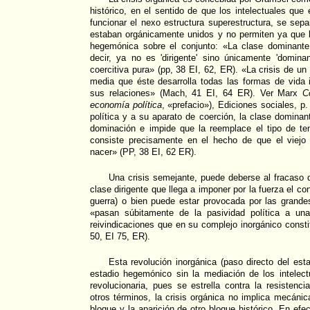
histórico, en el sentido de que los intelectuales qu
funcionar el nexo estructura superestructura, se sepa
estaban orgánicamente unidos y no permiten ya que l
hegemónica sobre el conjunto: «La clase dominante
decir, ya no es 'dirigente' sino únicamente 'domina
coercitiva pura» (pp, 38 EI, 62, ER). «La crisis de un
media que éste desarrolla todas las formas de vida 
sus relaciones» (Mach, 41 EI, 64 ER). Ver Marx
C
economía política
, «prefacio»), Ediciones sociales, p.
política y a su aparato de coerción, la clase dominan
dominación e impide que la reemplace el tipo de ten
consiste precisamente en el hecho de que el viej
nacer» (PP, 38 EI, 62 ER).
Una crisis semejante, puede deberse al fracaso 
clase dirigente que llega a imponer por la fuerza el co
guerra) o bien puede estar provocada por las grand
«pasan súbitamente de la pasividad política a una
reivindicaciones que en su complejo inorgánico const
50, EI 75, ER).
Esta revolución inorgánica (paso directo del est
estadio hegemónico sin la mediación de los intelec
revolucionaria, pues se estrella contra la resistenc
otros términos, la crisis orgánica no implica mecáni
bloque y la aparición de otro bloque histórico. En efe