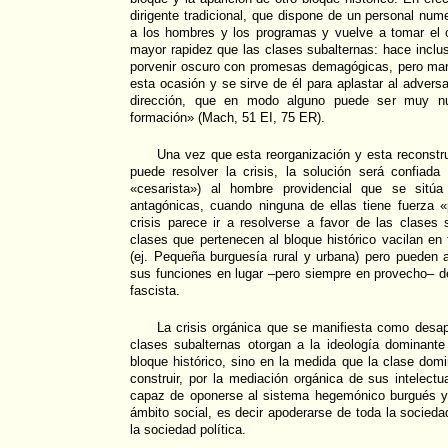
dirigente tradicional, que dispone de un personal nu
a los hombres y los programas y vuelve a tomar el 
mayor rapidez que las clases subalternas: hace inclus
porvenir oscuro con promesas demagógicas, pero mant
esta ocasión y se sirve de él para aplastar al adversa
dirección, que en modo alguno puede ser muy n
formación» (Mach, 51 EI, 75 ER).
Una vez que esta reorganización y esta reconstru
puede resolver la crisis, la solución será confiada 
«cesarista») al hombre providencial que se sitú
antagónicas, cuando ninguna de ellas tiene fuerza «pa
crisis parece ir a resolverse a favor de las clases s
clases que pertenecen al bloque histórico vacilan en 
(ej. Pequeña burguesía rural y urbana) pero pueden 
sus funciones en lugar –pero siempre en provecho– de
fascista.
La crisis orgánica que se manifiesta como desap
clases subalternas otorgan a la ideología dominant
bloque histórico, sino en la medida que la clase do
construir, por la mediación orgánica de sus intelec
capaz de oponerse al sistema hegemónico burgués y
ámbito social, es decir apoderarse de toda la sociedad
la sociedad política.