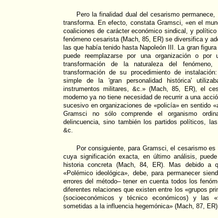
Pero la finalidad dual del cesarismo permanece,
transforma. En efecto, constata Gramsci, «en el mu
coaliciones de carácter económico sindical, y polític
fenómeno cesarista (Mach, 85, ER) se diversifica y ad
las que había tenido hasta Napoleón III. La gran figura
puede reemplazarse por una organización o por 
transformación de la naturaleza del fenómeno, 
transformación de su procedimiento de instalación
simple de la 'gran personalidad histórica' utiliz
instrumentos militares, &c.» (Mach, 85, ER), el c
moderno ya no tiene necesidad de recurrir a una acció
sucesivo en organizaciones de «policía» en sentido «
Gramsci no sólo comprende el organismo ordina
delincuencia, sino también los partidos políticos, l
&c.
Por consiguiente, para Gramsci, el cesarismo es u
cuya significación exacta, en último análisis, puede
historia concreta (Mach, 84, ER). Mas debido a 
«Polémico ideológica», debe, para permanecer siendo
errores del método– tener en cuenta todos los fenó
diferentes relaciones que existen entre los «grupos pr
(socioeconómicos y técnico económicos) y las «f
sometidas a la influencia hegemónica» (Mach, 87, ER)