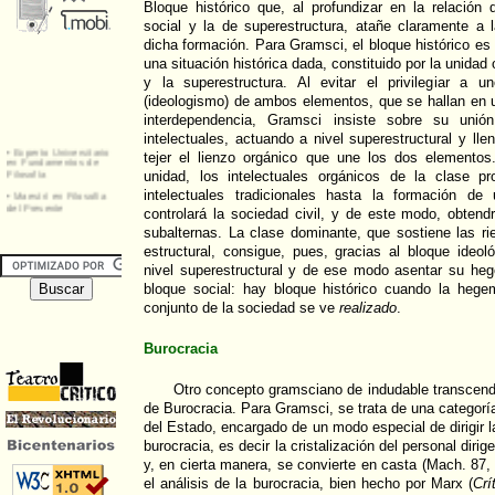
Bloque histórico que, al profundizar en la relación
social y la de superestructura, atañe claramente a l
dicha formación. Para Gramsci, el bloque histórico es
una situación histórica dada, constituido por la unidad
y la superestructura. Al evitar el privilegiar a 
(ideologismo) de ambos elementos, que se hallan en u
interdependencia, Gramsci insiste sobre su uni
intelectuales, actuando a nivel superestructural y ll
tejer el lienzo orgánico que une los dos elementos
unidad, los intelectuales orgánicos de la clase p
intelectuales tradicionales hasta la formación de
controlará la sociedad civil, y de este modo, obten
subalternas. La clase dominante, que sostiene las r
estructural, consigue, pues, gracias al bloque ideo
nivel superestructural y de ese modo asentar su heg
bloque social: hay bloque histórico cuando la heg
conjunto de la sociedad se ve
realizado
.
Burocracia
Otro concepto gramsciano de indudable transcende
de Burocracia. Para Gramsci, se trata de una categoría 
del Estado, encargado de un modo especial de dirigir la
burocracia, es decir la cristalización del personal dirig
y, en cierta manera, se convierte en casta (Mach. 87,
el análisis de la burocracia, bien hecho por Marx (
Crí