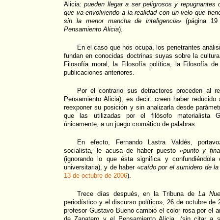
Alicia:
pueden llegar a ser peligrosos y repugnantes
que va envolviendo a la realidad con un velo que tien
sin la menor mancha de inteligencia»
(página 19
Pensamiento Alicia
).
En el caso que nos ocupa, los penetrantes análisi
fundan en conocidas doctrinas suyas sobre la cultura, 
Filosofía moral, la Filosofía política, la Filosofía 
publicaciones anteriores.
Por el contrario sus detractores proceden al re
Pensamiento Alicia); es decir: creen haber reducido a
reexponer su posición y sin analizarla desde paráme
que las utilizadas por el filósofo materialista 
únicamente, a un juego cromático de palabras.
En efecto, Fernando Lastra Valdés, portavo
socialista, le acusa de haber puesto
«punto y fina
(ignorando lo que ésta significa y confundiéndola c
universitaria), y de haber
«caído por el sumidero de la
13 de octubre de 2006
).
Trece días después, en la Tribuna de
La Nu
periodístico y el discurso político», 26 de octubre de 
profesor Gustavo Bueno cambió el color rosa por el am
de Zapatero y el Pensamiento Alicia, (sin citar a s