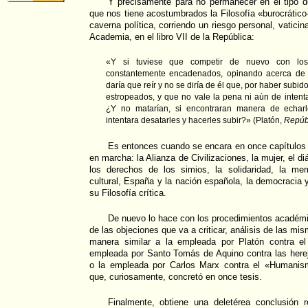
Y precisamente para no permanecer en el tipo de
que nos tiene acostumbrados la Filosofía «burocrático-
caverna política, corriendo un riesgo personal, vaticin
Academia, en el libro VII de la República:
«Y si tuviese que competir de nuevo con lo
constantemente encadenados, opinando acerca de
daría que reír y no se diría de él que, por haber subido
estropeados, y que no vale la pena ni aún de inten
¿Y no matarían, si encontraran manera de echar
intentara desatarles y hacerles subir?» (Platón,
Repúb
Es entonces cuando se encara en once capítulos 
en marcha: la Alianza de Civilizaciones, la mujer, el d
los derechos de los simios, la solidaridad, la memo
cultural, España y la nación española, la democracia 
su Filosofía crítica.
De nuevo lo hace con los procedimientos académi
de las objeciones que va a criticar, análisis de las mism
manera similar a la empleada por Platón contra el
empleada por Santo Tomás de Aquino contra las herej
o la empleada por Carlos Marx contra el «Humanis
que, curiosamente, concretó en once tesis.
Finalmente, obtiene una deletérea conclusión 