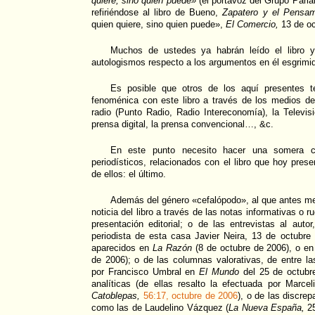
quiere, sino quien puede»
(el portavoz del Grupo Parla
refiriéndose al libro de Bueno,
Zapatero y el Pensami
quien quiere, sino quien puede»,
El Comercio,
13 de oc
Muchos de ustedes ya habrán leído el libro y
autologismos respecto a los argumentos en él esgrimido
Es posible que otros de los aquí presentes t
fenoménica con este libro a través de los medios d
radio (Punto Radio, Radio Intereconomía), la Televisi
prensa digital, la prensa convencional…, &c.
En este punto necesito hacer una somera cl
periodísticos, relacionados con el libro que hoy pre
de ellos: el último.
Además del género «cefalópodo», al que antes me 
noticia del libro a través de las notas informativas o r
presentación editorial; o de las entrevistas al auto
periodista de esta casa Javier Neira, 13 de octubre
aparecidos en
La Razón
(8 de octubre de 2006), o e
de 2006); o de las columnas valorativas, de entre la
por Francisco Umbral en
El Mundo
del 25 de octubr
analíticas (de ellas resalto la efectuada por Marce
Catoblepas,
56:17, octubre de 2006
), o de las discr
como las de Laudelino Vázquez (
La Nueva España,
25