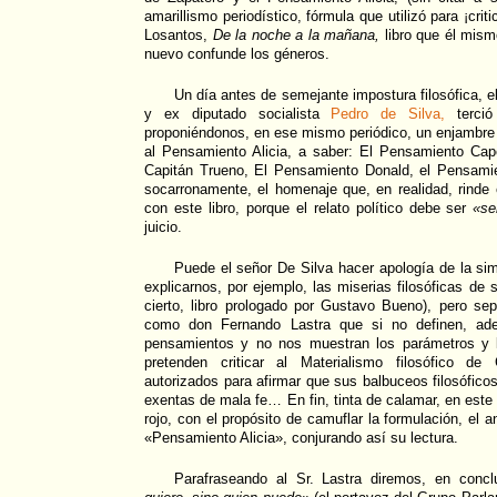
amarillismo periodístico, fórmula que utilizó para ¡criti
Losantos,
De la noche a la mañana,
libro que él mism
nuevo confunde los géneros.
Un día antes de semejante impostura filosófica, e
y ex diputado socialista
Pedro de Silva,
terció
proponiéndonos, en ese mismo periódico, un enjambre
al Pensamiento Alicia, a saber: El Pensamiento Cap
Capitán Trueno, El Pensamiento Donald, el Pensamie
socarronamente, el homenaje que, en realidad, rinde
con este libro, porque el relato político debe ser
«se
juicio.
Puede el señor De Silva hacer apología de la sim
explicarnos, por ejemplo, las miserias filosóficas de
cierto, libro prologado por Gustavo Bueno), pero se
como don Fernando Lastra que si no definen, ad
pensamientos y no nos muestran los parámetros y l
pretenden criticar al Materialismo filosófico d
autorizados para afirmar que sus balbuceos filosófico
exentas de mala fe… En fin, tinta de calamar, en este 
rojo, con el propósito de camuflar la formulación, el a
«Pensamiento Alicia», conjurando así su lectura.
Parafraseando al Sr. Lastra diremos, en conc