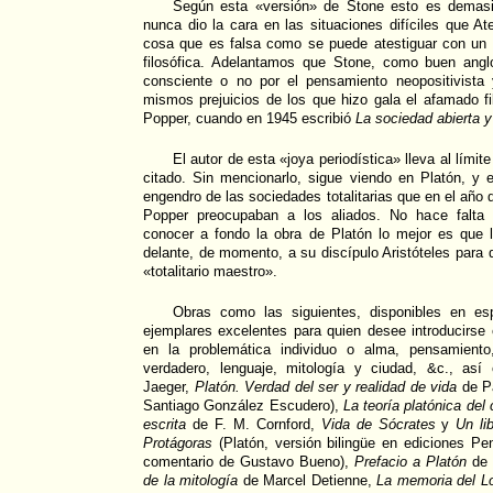
Según esta «versión» de Stone esto es demas
nunca dio la cara en las situaciones difíciles que At
cosa que es falsa como se puede atestiguar con un p
filosófica. Adelantamos que Stone, como buen angl
consciente o no por el pensamiento neopositivista y
mismos prejuicios de los que hizo gala el afamado fil
Popper, cuando en 1945 escribió
La sociedad abierta 
El autor de esta «joya periodística» lleva al límite
citado. Sin mencionarlo, sigue viendo en Platón, y 
engendro de las sociedades totalitarias que en el año d
Popper preocupaban a los aliados. No hace falta 
conocer a fondo la obra de Platón lo mejor es que l
delante, de momento, a su discípulo Aristóteles para 
«totalitario maestro».
Obras como las siguientes, disponibles en es
ejemplares excelentes para quien desee introducirse
en la problemática individuo o alma, pensamiento
verdadero, lenguaje, mitología y ciudad, &c., así
Jaeger,
Platón. Verdad del ser y realidad de vida
de Pa
Santiago González Escudero),
La teoría platónica del
escrita
de F. M. Cornford,
Vida de Sócrates
y
Un li
Protágoras
(Platón, versión bilingüe en ediciones P
comentario de Gustavo Bueno),
Prefacio a Platón
de 
de la mitología
de Marcel Detienne,
La memoria del 