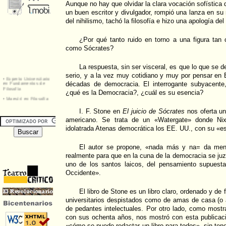
Aunque no hay que olvidar la clara vocación sofística d
un buen escritor y divulgador, rompió una lanza en su
del nihilismo, tachó la filosofía e hizo una apología del 
¿Por qué tanto ruido en torno a una figura tan 
como Sócrates?
La respuesta, sin ser visceral, es que lo que se 
serio, y a la vez muy cotidiano y muy por pensar en
décadas de democracia. El interrogante subyacente, 
¿qué es la Democracia?, ¿cuál es su esencia?
I. F. Stone en
El juicio de Sócrates
nos oferta un
americano. Se trata de un «Watergate» donde Ni
idolatrada Atenas democrática los EE. UU., con su «es
El autor se propone, «nada más y na= da meno
realmente para que en la cuna de la democracia se j
uno de los santos laicos, del pensamiento supuestam
Occidente».
El libro de Stone es un libro claro, ordenado y de f
universitarios despistados como de amas de casa (o 
de pedantes intelectuales. Por otro lado, como most
con sus ochenta años, nos mostró con esta publicaci
«cómo se puede redactar un libro para todos», sin ten