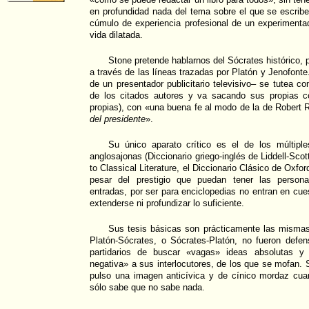
en profundidad nada del tema sobre el que se escribe.
cúmulo de experiencia profesional de un experimenta
vida dilatada.
Stone pretende hablarnos del Sócrates histórico, p
a través de las líneas trazadas por Platón y Jenofonte.
de un presentador publicitario televisivo– se tutea c
de los citados autores y va sacando sus propias c
propias), con «una buena fe al modo de la de Robert 
del presidente
».
Su único aparato crítico es el de los múltiple
anglosajonas (Diccionario griego-inglés de Liddell-Sc
to Classical Literature, el Diccionario Clásico de Oxf
pesar del prestigio que puedan tener las persona
entradas, por ser para enciclopedias no entran en cu
extenderse ni profundizar lo suficiente.
Sus tesis básicas son prácticamente las mismas 
Platón-Sócrates, o Sócrates-Platón, no fueron defe
partidarios de buscar «vagas» ideas absolutas y 
negativa» a sus interlocutores, de los que se mofan.
pulso una imagen anticívica y de cínico mordaz cua
sólo sabe que no sabe nada.