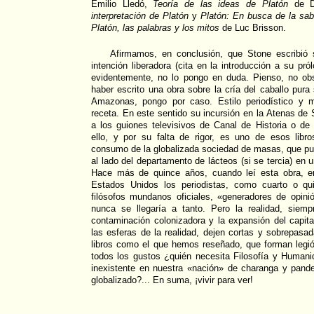
Emilio Lledó,
Teoría de las ideas de Platón
de D
interpretación de Platón
y
Platón: En busca de la sab
Platón, las palabras y los mitos
de Luc Brisson.
Afirmamos, en conclusión, que Stone escribió 
intención liberadora (cita en la introducción a su pr
evidentemente, no lo pongo en duda. Pienso, no ob
haber escrito una obra sobre la cría del caballo pura
Amazonas, pongo por caso. Estilo periodístico y m
receta. En este sentido su incursión en la Atenas d
a los guiones televisivos de Canal de Historia o de
ello, y por su falta de rigor, es uno de esos libr
consumo de la globalizada sociedad de masas, que pu
al lado del departamento de lácteos (si se tercia) en 
Hace más de quince años, cuando leí esta obra, e
Estados Unidos los periodistas, como cuarto o qui
filósofos mundanos oficiales, «generadores de opin
nunca se llegaría a tanto. Pero la realidad, siem
contaminación colonizadora y la expansión del capit
las esferas de la realidad, dejen cortas y sobrepasa
libros como el que hemos reseñado, que forman legió
todos los gustos ¿quién necesita Filosofía y Humani
inexistente en nuestra «nación» de charanga y pande
globalizado?... En suma, ¡vivir para ver!