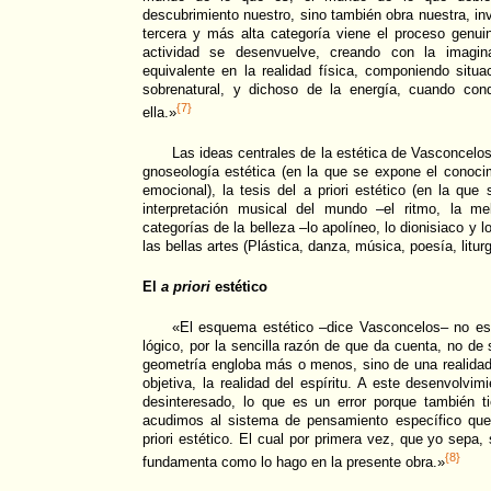
descubrimiento nuestro, sino también obra nuestra, in
tercera y más alta categoría viene el proceso genuin
actividad se desenvuelve, creando con la imagina
equivalente en la realidad física, componiendo situ
sobrenatural, y dichoso de la energía, cuando con
{7}
ella.»
Las ideas centrales de la estética de Vasconcel
gnoseología estética (en la que se expone el conocimi
emocional), la tesis del a priori estético (en la que
interpretación musical del mundo –el ritmo, la me
categorías de la belleza –lo apolíneo, lo dionisiaco y lo
las bellas artes (Plástica, danza, música, poesía, liturg
El
a priori
estético
«El esquema estético –dice Vasconcelos– no es
lógico, por la sencilla razón de que da cuenta, no de
geometría engloba más o menos, sino de una realidad
objetiva, la realidad del espíritu. A este desenvolvim
desinteresado, lo que es un error porque también ti
acudimos al sistema de pensamiento específico qu
priori estético. El cual por primera vez, que yo sepa
{8}
fundamenta como lo hago en la presente obra.»