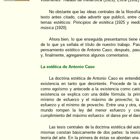
volúmenes:
Tratado de metafísica
(1929),
Ética
(1932)
No obstante que las ideas centrales de la filosof
texto antes citado, cabe advertir que publicó, entre 
temas estéticos:
Principios de estética
(1925 y reed
música
(1920).
Ahora bien, lo que enseguida presentamos tiene 
de lo que ya señala el título de nuestro trabajo. Pa
pensamiento estético de Antonio Caso; después, pa
y, finalmente, agregaremos algunos comentarios.
La estética de Antonio Caso
La doctrina estética de Antonio Caso es entendi
existencia en tanto que desinterés. Procede de la
como egoísmo y antecede a la existencia como carid
existencia se explica con una doble fórmula: la pri
mínimo de esfuerzo y el máximo de provecho; la
esfuerzo y el mínimo de provecho. Entre una y otra, el 
mundo rompen la ley del menor esfuerzo y crea
cumplimiento del máximo esfuerzo: el darse por el darse,
Las tesis centrales de la doctrina estética del au
mismas constan básicamente de dos partes: la teoría 
teoría del arte. En la primera de éstas se abordan una