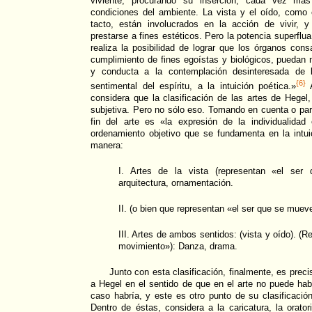
viviente; procurando su inserción, cada vez más
condiciones del ambiente. La vista y el oído, como 
tacto, están involucrados en la acción de vivir, 
prestarse a fines estéticos. Pero la potencia superflu
realiza la posibilidad de lograr que los órganos con
cumplimiento de fines egoístas y biológicos, puedan n
y conducta a la contemplación desinteresada de l
{6}
sentimental del espíritu, a la intuición poética.»
A
considera que la clasificación de las artes de Hegel,
subjetiva. Pero no sólo eso. Tomando en cuenta o par
fin del arte es «la expresión de la individualida
ordenamiento objetivo que se fundamenta en la intuic
manera:
I. Artes de la vista (representan «el ser
arquitectura, ornamentación.
II. (o bien que representan «el ser que se mueve
III. Artes de ambos sentidos: (vista y oído). (R
movimiento»): Danza, drama.
Junto con esta clasificación, finalmente, es preci
a Hegel en el sentido de que en el arte no puede hab
caso habría, y este es otro punto de su clasificació
Dentro de éstas, considera a la caricatura, la oratoria