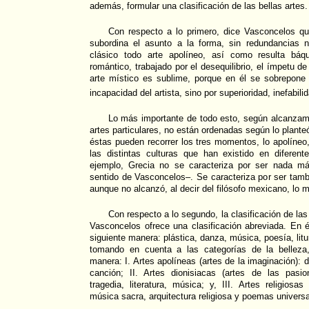
además, formular una clasificación de las bellas artes.
Con respecto a lo primero, dice Vasconcelos qu
subordina el asunto a la forma, sin redundancias n
clásico todo arte apolíneo, así como resulta báqu
romántico, trabajado por el desequilibrio, el ímpetu de
arte místico es sublime, porque en él se sobrepone 
incapacidad del artista, sino por superioridad, inefabili
Lo más importante de todo esto, según alcanzamo
artes particulares, no están ordenadas según lo plant
éstas pueden recorrer los tres momentos, lo apolíneo,
las distintas culturas que han existido en diferen
ejemplo, Grecia no se caracteriza por ser nada má
sentido de Vasconcelos–. Se caracteriza por ser tamb
aunque no alcanzó, al decir del filósofo mexicano, lo m
Con respecto a lo segundo, la clasificación de la
Vasconcelos ofrece una clasificación abreviada. En é
siguiente manera: plástica, danza, música, poesía, lit
tomando en cuenta a las categorías de la belleza,
manera: I. Artes apolíneas (artes de la imaginación): dib
canción; II. Artes dionisiacas (artes de las pasio
tragedia, literatura, música; y, III. Artes religiosa
música sacra, arquitectura religiosa y poemas universa