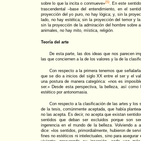
{5}
sobre lo que la incita o conmueve»
. En este sentido
trascendental –base del entendimiento, en el sentid
proyección del yo puro, no hay lógica; y, sin la proyec
lado, no hay estética; sin la proyección del temor y l
sin la proyección de la admiración del hombre sobre 
animales, no hay mito, mística, religión.
Teoría del arte
De esta parte, las dos ideas que nos parecen imp
las que conciernen a la de los valores y la de la clasifi
Con respecto a la primera tenemos que señalarla
que se dio a inicios del siglo XX entre el ser y el va
una postura de manera categórica: «nos es imposible
ser.» Desde esta perspectiva, la belleza, así como 
estético por antonomasia.
Con respecto a la clasificación de las artes y los
de la tesis, comúnmente aceptada, que había plantea
no las acepta. Es decir, no acepta que existan sentidos
sentidos que deban ser excluidos porque son sen
ingerencia en el mundo de la belleza. Volviendo a 
dice: «los sentidos, primordialmente, hubieron de serv
fines no estéticos ni intelectuales, sino para asegurar 