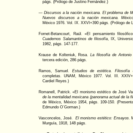
págs. (Prólogo de Justino Fernández.)
—
Discursos a la nación mexicana. El problema de Mé
Nuevos discursos a la nación mexicana. Méxic
México 1976. Vol. IX. XXVI+390 págs. (Prólogo de 
Fornet-Betancourt, Raúl. «El pensamiento filosóf
Cuadernos Salamantinos de filosofía
, IX, Univers
1982, págs. 147-177.
Krause de Kolteniuk, Rosa.
La filosofía de Antoni
tercera edición, 286 págs.
Ramos, Samuel.
Estudios de estética
.
Filosofía
completas. UNAM, México 1977. Vol. III. XXIV+
Cardiel Reyes.)
Romanell, Patrick. «El monismo estético de José V
de la mentalidad mexicana (panorama actual de la fi
de México, México 1954, págs. 109-150. (Present
Edmundo O´Gorman.)
Vasconcelos, José.
El monismo estético: Ensayos
. 
Murguía, 1918, 148 págs.