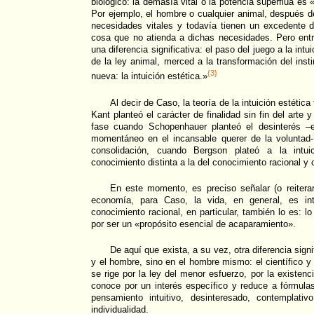
biológico: la demasía vital o la potencia superflua e
Por ejemplo, el hombre o cualquier animal, después d
necesidades vitales y todavía tienen un excedente d
cosa que no atienda a dichas necesidades. Pero entr
una diferencia significativa: el paso del juego a la intu
de la ley animal, merced a la transformación del inst
{3}
nueva: la intuición estética.»
Al decir de Caso, la teoría de la intuición estéti
Kant planteó el carácter de finalidad sin fin del arte 
fase cuando Schopenhauer planteó el desinterés –
momentáneo en el incansable querer de la voluntad-
consolidación, cuando Bergson plateó a la int
conocimiento distinta a la del conocimiento racional y c
En este momento, es preciso señalar (o reitera
economía, para Caso, la vida, en general, es int
conocimiento racional, en particular, también lo es: lo
por ser un «propósito esencial de acaparamiento».
De aquí que exista, a su vez, otra diferencia signi
y el hombre, sino en el hombre mismo: el científico y e
se rige por la ley del menor esfuerzo, por la existen
conoce por un interés específico y reduce a fórmula
pensamiento intuitivo, desinteresado, contemplat
individualidad.