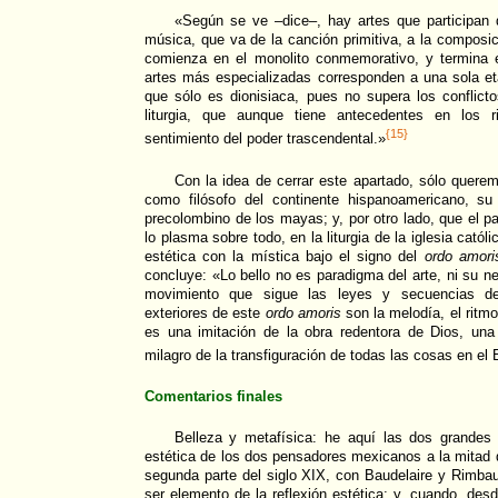
«Según se ve –dice–, hay artes que participan 
música, que va de la canción primitiva, a la composic
comienza en el monolito conmemorativo, y termina e
artes más especializadas corresponden a una sola eta
que sólo es dionisiaca, pues no supera los conflict
liturgia, que aunque tiene antecedentes en los ri
{15}
sentimiento del poder trascendental.»
Con la idea de cerrar este apartado, sólo querem
como filósofo del continente hispanoamericano, su c
precolombino de los mayas; y, por otro lado, que el pa
lo plasma sobre todo, en la liturgia de la iglesia católi
estética con la mística bajo el signo del
ordo amori
concluye: «Lo bello no es paradigma del arte, ni su ne
movimiento que sigue las leyes y secuencias 
exteriores de este
ordo amoris
son la melodía, el ritmo
es una imitación de la obra redentora de Dios, una 
milagro de la transfiguración de todas las cosas en el 
Comentarios finales
Belleza y metafísica: he aquí las dos grandes 
estética de los dos pensadores mexicanos a la mitad 
segunda parte del siglo XIX, con Baudelaire y Rimbau
ser elemento de la reflexión estética; y, cuando, des