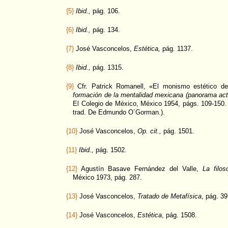
{5}
Ibid.,
pág. 106.
{6}
Ibid.,
pág. 134.
{7}
José Vasconcelos,
Estética,
pág. 1137.
{8}
Ibid.,
pág. 1315.
{9}
Cfr. Patrick Romanell, «El monismo estético 
formación de la mentalidad mexicana (panorama actua
El Colegio de México, México 1954, págs. 109-150.
trad. De Edmundo O´Gorman.).
{10}
José Vasconcelos,
Op. cit.,
pág. 1501.
{11}
Ibid.,
pág. 1502.
{12}
Agustín Basave Fernández del Valle,
La filo
México 1973, pág. 287.
{13}
José Vasconcelos,
Tratado de Metafísica
, pág. 39
{14}
José Vasconcelos,
Estética
, pág. 1508.