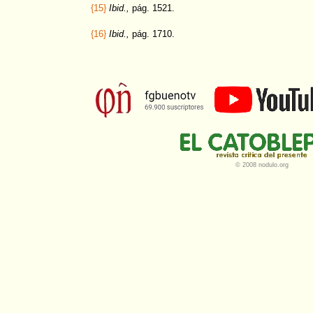
{15}
Ibid.,
pág. 1521.
{16}
Ibid.,
pág. 1710.
© 2008 nodulo.org