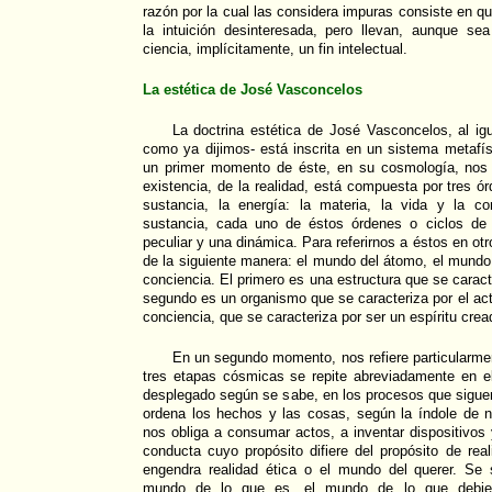
razón por la cual las considera impuras consiste en q
la intuición desinteresada, pero llevan, aunque s
ciencia, implícitamente, un fin intelectual.
La estética de José Vasconcelos
La doctrina estética de José Vasconcelos, al ig
como ya dijimos- está inscrita en un sistema metafí
un primer momento de éste, en su cosmología, nos re
existencia, de la realidad, está compuesta por tres 
sustancia, la energía: la materia, la vida y la c
sustancia, cada uno de éstos órdenes o ciclos de 
peculiar y una dinámica. Para referirnos a éstos en o
de la siguiente manera: el mundo del átomo, el mundo 
conciencia. El primero es una estructura que se caracte
segundo es un organismo que se caracteriza por el acto
conciencia, que se caracteriza por ser un espíritu crea
En un segundo momento, nos refiere particularment
tres etapas cósmicas se repite abreviadamente en el
desplegado según se sabe, en los procesos que siguen:
ordena los hechos y las cosas, según la índole de n
nos obliga a consumar actos, a inventar dispositivos 
conducta cuyo propósito difiere del propósito de real
engendra realidad ética o el mundo del querer. Se s
mundo de lo que es, el mundo de lo que debier