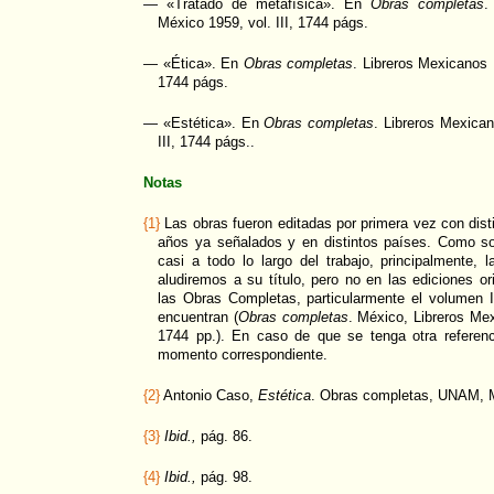
— «Tratado de metafísica». En
Obras completas
.
México 1959, vol. III, 1744 págs.
— «Ética». En
Obras completas
. Libreros Mexicanos 
1744 págs.
— «Estética». En
Obras completas
. Libreros Mexica
III, 1744 págs..
Notas
{1}
Las obras fueron editadas por primera vez con distin
años ya señalados y en distintos países. Como so
casi a todo lo largo del trabajo, principalmente, l
aludiremos a su título, pero no en las ediciones or
las Obras Completas, particularmente el volumen 
encuentran (
Obras completas
. México, Libreros Mex
1744 pp.). En caso de que se tenga otra referen
momento correspondiente.
{2}
Antonio Caso,
Estética
. Obras completas, UNAM, Mé
{3}
Ibid.,
pág. 86.
{4}
Ibid.,
pág. 98.