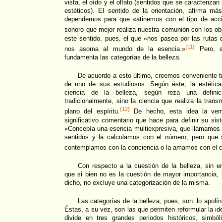
vista, el oído y el olfato (sentidos que se caracterizan p
estéticos). El sentido de la orientación, afirma má
dependemos para que «atinemos con el tipo de acción
sonoro que mejor realiza nuestra comunión con los ob
este sentido, pues, el que «nos pasea por las rutas de
{11}
nos asoma al mundo de la esencia.»
Pero, s
fundamenta las categorías de la belleza.
De acuerdo a esto último, creemos conveniente t
de uno de sus estudiosos. Según éste, la estétic
ciencia de la belleza, según reza una defini
tradicionalmente, sino la ciencia que realiza la tran
{12}
plano del espíritu.
De hecho, esta idea la ve
significativo comentario que hace para definir su sis
«Concebía una esencia multiexpresiva, que llamamos 
sentidos y la calculamos con el número, pero que 
contemplamos con la conciencia o la amamos con el 
Con respecto a la cuestión de la belleza, sin 
que si bien no es la cuestión de mayor importancia,
dicho, no excluye una categorización de la misma.
Las categorías de la belleza, pues, son: lo apolín
Éstas, a su vez, son las que permiten reformular la id
divide en tres grandes periodos históricos, simból