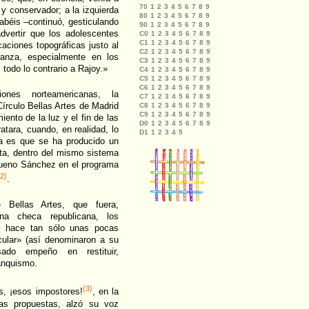
 y conservador; a la izquierda
abéis –continuó, gesticulando
vertir que los adolescentes
aciones topográficas justo al
ianza, especialmente en los
todo lo contrario a Rajoy.»
nes norteamericanas, la
Círculo Bellas Artes de Madrid
ento de la luz y el fin de las
atara, cuando, en realidad, lo
a es que se ha producido un
sta, dentro del mismo sistema
Bueno Sánchez en el programa
{2}
.
 Bellas Artes, que fuera,
a checa republicana, los
ña, hace tan sólo unas pocas
cular» (así denominaron a su
sado empeño en restituir,
ranquismo.
{3}
s, ¡esos impostores!
, en la
ias propuestas, alzó su voz