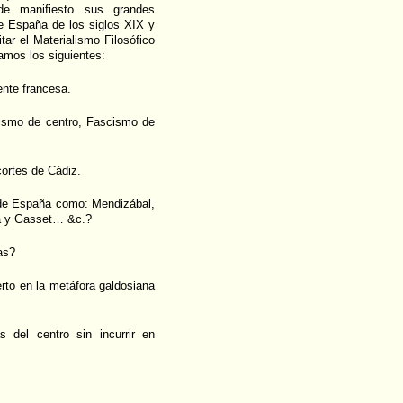
e manifiesto sus grandes
de España de los siglos XIX y
itar el Materialismo Filosófico
camos los siguientes:
ente francesa.
cismo de centro, Fascismo de
cortes de Cádiz.
a de España como: Mendizábal,
ga y Gasset… &c.?
as?
rto en la metáfora galdosiana
s del centro sin incurrir en