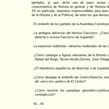
ejemplos, (y que, dicho sea de paso, ponen d
conocimientos de Historia en general, y de Historia 
XX en particular, requisitos imprescindibles para ejerc
de la Historia y de la Política), de entre los que desta
· El embrollo de los partidos de la Asamblea Constituy
· La ambigua definición del término Fascismo: ¿Fas
derecha e incluso Fascismo de izquierda?
· La expresión indefinida: «derecha moderada» de las 
· ¿Cómo catalogar a figuras relevantes de la Histori
Rafael del Riego, Niceto Alcalá-Zamora, José Orte
· ¿El liberalismo español es de derechas o de izquierd
· ¿Cómo despejar el embrollo del Centro-Derecha, inse
del «arco iris» político de El Centro?
· ¿Cómo resolver las paradojas geométrico-política
contradicción?
· &c., &c.