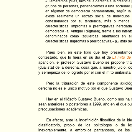
«Llamaremos, pues, mito de la derecha a la creencia
grupos de personas, pertenecientes a una sociedad p
en régimen de democracia parlamentaria, según la c
existe realmente un estrato social de individuo
cohesionados por su tendencia, más o menos c
características, improntas o prerrogativas heredad
democracia (al Antiguo Régimen), frente a los intent
denominados como izquierdas, orientados en el
características, improntas o prerrogativas.» (
El mito de
Pues bien, en este libro que hoy presentam
contestado, que lo fuera en su día el de
El mito de 
aparición, el profesor Gustavo Bueno se propone tritu
(dualista) de la derecha, cosa que, a nuestro juicio,
y semejanza de lo logrado por él con el mito unitarista 
Pero la trituración de este componente axiológi
derecha no es el único motivo por el que Gustavo Bueno
Hay en el filósofo Gustavo Bueno, como nos ha 
sean anteriores o posteriores a 1999, año en el que p
preocupaciones académicas.
En efecto, ante la indefinición filosófica de la i
clasificatorio, propio de los politólogos o de l
inexorablemente, a embrollos pantanosos, de lo