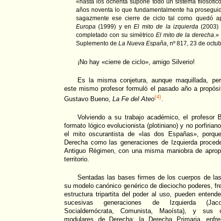
«hasta los ochenta supone todo un sistema filosófico 
años noventa lo que fundamentalmente ha proseguido
sagazmente ese cierre de ciclo tal como quedó 
Europa
(1999) y en
El mito de la izquierda
(2003) 
completado con su simétrico
El mito de la derecha
.»
Suplemento de
La Nueva España
, nº 817, 23 de octu
¡No hay «cierre de ciclo», amigo Silverio!
Es la misma conjetura, aunque maquillada, per
este mismo profesor formuló el pasado año a propósito
{4}
Gustavo Bueno,
La Fe del Ateo
.
Volviendo a su trabajo académico, el profesor B
formato lógico evolucionista (plotiniano) y no porfiriano
el mito oscurantista de «las dos Españas», porqu
Derecha como las generaciones de Izquierda proced
Antiguo Régimen, con una misma maniobra de apropi
territorio.
Sentadas las bases firmes de los cuerpos de las
su modelo canónico genérico de dieciocho poderes, fren
estructura tripartita del poder al uso, pueden entend
sucesivas generaciones de Izquierda (Jacobi
Socialdemócrata, Comunista, Maoísta), y sus co
modulares de Derecha: la Derecha Primaria, enfr