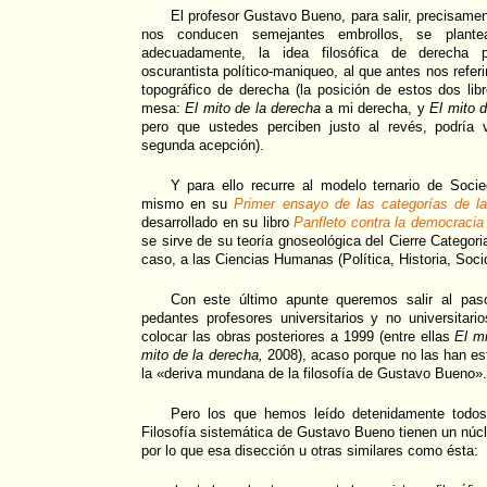
El profesor Gustavo Bueno, para salir, precisamen
nos conducen semejantes embrollos, se plante
adecuadamente, la idea filosófica de derecha p
oscurantista político-maniqueo, al que antes nos referi
topográfico de derecha (la posición de estos dos li
mesa:
El mito de la derecha
a mi derecha, y
El mito d
pero que ustedes perciben justo al revés, podría
segunda acepción).
Y para ello recurre al modelo ternario de Socie
mismo en su
Primer ensayo de las categorías de la
desarrollado en su libro
Panfleto contra la democracia
se sirve de su teoría gnoseológica del Cierre Categoria
caso, a las Ciencias Humanas (Política, Historia, Soci
Con este último apunte queremos salir al pas
pedantes profesores universitarios y no universita
colocar las obras posteriores a 1999 (entre ellas
El mi
mito de la derecha,
2008), acaso porque no las han e
la «deriva mundana de la filosofía de Gustavo Bueno».
Pero los que hemos leído detenidamente todos
Filosofía sistemática de Gustavo Bueno tienen un núcl
por lo que esa disección u otras similares como ésta: