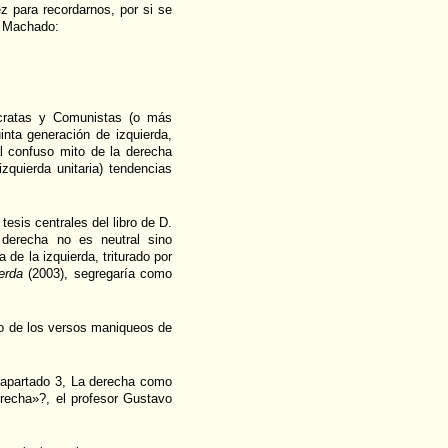
 para recordarnos, por si se
o Machado:
cratas y Comunistas (o más
inta generación de izquierda,
l confuso mito de la derecha
zquierda unitaria) tendencias
sis centrales del libro de D.
 derecha no es neutral sino
a de la izquierda, triturado por
erda
(2003), segregaría como
ico de los versos maniqueos de
l apartado 3, La derecha como
erecha»?, el profesor Gustavo