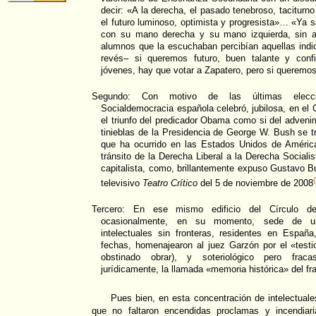
decir: «A la derecha, el pasado tenebroso, taciturno
el futuro luminoso, optimista y progresista»… «Ya s
con su mano derecha y su mano izquierda, sin ad
alumnos que la escuchaban percibían aquellas indic
revés– si queremos futuro, buen talante y conf
jóvenes, hay que votar a Zapatero, pero si queremos 
Segundo: Con motivo de las últimas eleccio
Socialdemocracia española celebró, jubilosa, en el 
el triunfo del predicador Obama como si del advenimi
tinieblas de la Presidencia de George W. Bush se tr
que ha ocurrido en las Estados Unidos de Améric
tránsito de la Derecha Liberal a la Derecha Sociali
capitalista, como, brillantemente expuso Gustavo 
televisivo
Teatro Crítico
del 5 de noviembre de 2008
Tercero: En ese mismo edificio del Círculo de
ocasionalmente, en su momento, sede de un
intelectuales sin fronteras, residentes en Espa
fechas, homenajearon al juez Garzón por el «testi
obstinado obrar), y soteriológico pero fraca
jurídicamente, la llamada «memoria histórica» del f
Pues bien, en esta concentración de intelectuale
que no faltaron encendidas proclamas y incendiar