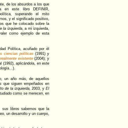
te, de los absurdos a los que
a en este libro DEFINIR,
olítica, superando el mito
mos, y el significado positivo,
bros que he colocado sobre la
e la izquierda
, a mi izquierda,
 valer como ejemplo de esta
dad Política, acuñado por él
s ciencias políticas
(1991) y
 realmente existente
(2004); y
l (1992), aplicándola, en este
ología…).
o, un año más, de aquellos
rios que siguen empeñados en
to de la izquierda,
2003, y
El
studiado como se merecen, en
 sus libros sabemos que la
eo, un desarrollo y un cuerpo,