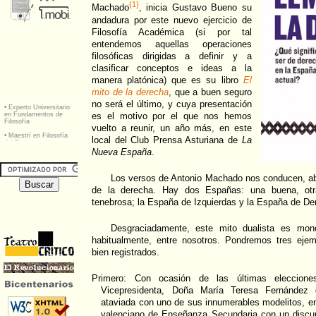
{1}
Machado
, inicia Gustavo Bueno su
andadura por este nuevo ejercicio de
Filosofía Académica (si por tal
entendemos aquellas operaciones
filosóficas dirigidas a definir y a
clasificar conceptos e ideas a la
manera platónica) que es su libro
El
mito de la derecha
, que a buen seguro
no será el último, y cuya presentación
es el motivo por el que nos hemos
vuelto a reunir, un año más, en este
local del Club Prensa Asturiana de
La
Nueva España
.
Los versos de Antonio Machado nos conducen, ab
de la derecha. Hay dos Españas: una buena, otr
tenebrosa; la España de Izquierdas y la España de De
Desgraciadamente, este mito dualista es mon
habitualmente, entre nosotros. Pondremos tres ejemp
bien registrados.
Primero: Con ocasión de las últimas elecciones
Vicepresidenta, Doña María Teresa Fernández 
ataviada con uno de sus innumerables modelitos, en
valenciano de Enseñanza Secundaria con un discur