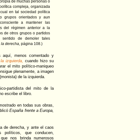
 propia de muchas personas o
olítica compleja, organizada
ual en tal sociedad política
s o grupos orientados y aun
onsciente a mantener las
as del régimen anterior a la
os de otros grupos o partidos
 sentido de demoler tales
 la derecha,
página 108.)
os aquí, menos comentado y
la izquierda,
cuando hizo su
rar el mito político-maniqueo
 consigue plenamente, a imagen
(monista) de la izquierda.
co-partidista del mito de la
 escribe el libro.
mostrado en todas sus obras,
ublicó
España frente a Europa,
dea de derecha, y ante el caos
os políticos, que conducen,
s que nos brinda numerosos