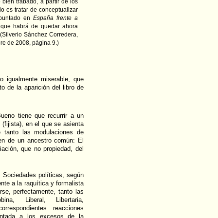
bien trabado, a partir de los
 es tratar de conceptualizar
apuntado en
España frente a
que habrá de quedar ahora
 (Silverio Sánchez Corredera,
bre de 2008, página 9.)
o igualmente miserable, que
 de la aparición del libro de
ueno tiene que recurrir a un
 (fijista), en el que se asienta
e tanto las modulaciones de
en de un ancestro común: El
ación, que no propiedad, del
 Sociedades políticas, según
te a la raquítica y formalista
erse, perfectamente, tanto las
na, Liberal, Libertaria,
rrespondientes reacciones
entada a los excesos de la