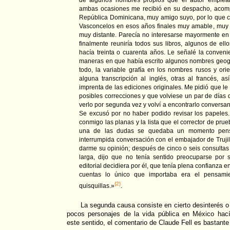
ambas ocasiones me recibió en su despacho, acom
República Dominicana, muy amigo suyo, por lo que co
Vasconcelos en esos años finales muy amable, muy 
muy distante. Parecía no interesarse mayormente en 
finalmente reuniría todos sus libros, algunos de ell
hacía treinta o cuarenta años. Le señalé la convenien
maneras en que había escrito algunos nombres geográ
todo, la variable grafía en los nombres rusos y ori
alguna transcripción al inglés, otras al francés, a
imprenta de las ediciones originales. Me pidió que le d
posibles correcciones y que volviese un par de días
verlo por segunda vez y volví a encontrarlo conversa
Se excusó por no haber podido revisar los papele
conmigo las planas y la lista que el corrector de pru
una de las dudas se quedaba un momento pensa
interrumpida conversación con el embajador de Trujillo
darme su opinión; después de cinco o seis consultas 
larga, dijo que no tenía sentido preocuparse por 
editorial decidiera por él, que tenía plena confianza e
cuentas lo único que importaba era el pensami
{2}
quisquillas.»
.
La segunda causa consiste en cierto desinterés o 
pocos personajes de la vida pública en México hac
este sentido, el comentario de Claude Fell es bastante i