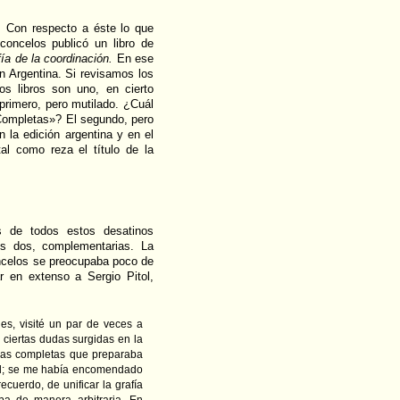
.
Con respecto a éste lo que
concelos publicó un libro de
fía de la coordinación.
En ese
n Argentina. Si revisamos los
 libros son uno, en cierto
primero, pero mutilado. ¿Cuál
 Completas»? El segundo, pero
 la edición argentina y en el
al como reza el título de la
 de todos estos desatinos
os dos, complementarias. La
ncelos se preocupaba poco de
ar en extenso a Sergio Pitol,
es, visité un par de veces a
 ciertas dudas surgidas en la
ras completas que preparaba
ael; se me había encomendado
ecuerdo, de unificar la grafía
a de manera arbitraria. En