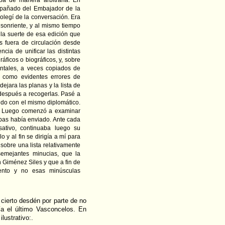
pañado del Embajador de la
legí de la conversación. Era
sonriente, y al mismo tiempo
la suerte de esa edición que
os fuera de circulación desde
cia de unificar las distintas
ficos o biográficos, y, sobre
entales, a veces copiados de
sí como evidentes errores de
ejara las planas y la lista de
 después a recogerlas. Pasé a
ndo con el mismo diplomático.
s. Luego comenzó a examinar
ebas había enviado. Ante cada
tivo, continuaba luego su
 y al fin se dirigía a mí para
sobre una lista relativamente
semejantes minucias, que la
n Giménez Siles y que a fin de
ento y no esas minúsculas
cierto desdén por parte de no
ía el último Vasconcelos. En
lustrativo:.