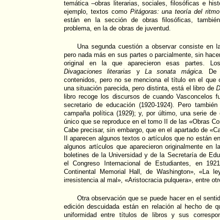
temática –obras literarias, sociales, filosóficas e his
ejemplo, textos como
Pitágoras: una teoría del ritmo
están en la sección de obras filosóficas, también
problema, en la de obras de juventud.
Una segunda cuestión a observar consiste en la
pero nada más en sus partes o parcialmente, sin hacer a
original en la que aparecieron esas partes. L
Divagaciones literarias
y
La sonata mágica.
De é
contenidos, pero no se menciona el título en el que 
una situación parecida, pero distinta, está el libro de
D
libro recoge los discursos de cuando Vasconcelos fu
secretario de educación (1920-1924). Pero también
campaña política (1929); y, por último, una serie de 
único que se reproduce en el tomo II de las «Obras Co
Cabe precisar, sin embargo, que en el apartado de «
II aparecen algunos textos o artículos que no están e
algunos artículos que aparecieron originalmente en l
boletines de la Universidad y de la Secretaría de Ed
el Congreso Internacional de Estudiantes, en 1921
Continental Memorial Hall, de Washington», «La le
irresistencia al mal», «Aristocracia pulquera», entre otr
Otra observación que se puede hacer en el senti
edición descuidada están en relación al hecho de q
uniformidad entre títulos de libros y sus correspo