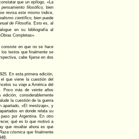
 constatar que un epílogo, «La
l pensamiento filosófico,
bien
 se revisa este mismo índice,
ealismo científico,
bien puede
nual de Filosofía.
Esto es, al
logue en su bibliografía al
 «Obras Completas».
s, consiste en que no se hace
e los textos que finalmente se
pectiva, cabe fijarse en dos
925. En esta primera edición,
 el que viene la cuestión del
ncelos su viaje a América del
le. Poco más de veinte años
edición, considerablemente
lude la cuestión de la guerra
en apartado, «El mestizaje», y
 apartados en donde relata su
 paso por Argentina. En otro
ecer, qué es lo que motivó a
ay que resaltar ahora es que
Raza cósmica
que finalmente
948.