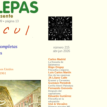
09 • página 13
.
ompletas
os
nos Unidos
-1961