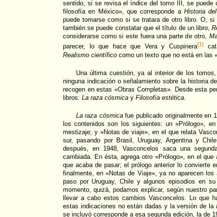
sentido, si se revisa el índice del tomo III, se puede
filosofía en México», que corresponde a
Historia de
puede tomarse como si se tratara de otro libro. O, si
también se puede constatar que el título de un libro,
R
considerarse como si este fuera una parte de otro,
Ma
{1}
parecer, lo que hace que Vera y Cuspinera
cata
Realismo científico
como un texto que no está en las
Una última cuestión, ya al interior de los tomo
ninguna indicación o señalamiento sobre la historia d
recogen en estas «Obras Completas». Desde esta pers
libros:
La raza cósmica
y
Filosofía estética.
La raza cósmica
fue publicado originalmente en 1
los contenidos son los siguientes: un «Prólogo», en
mestizaje; y «Notas de viaje», en el que relata Vasco
sur, pasando por Brasil, Uruguay, Argentina y Chi
después, en 1948, Vasconcelos saca una segunda 
cambiada. En ésta, agrega otro «Prólogo», en el que a
que acaba de pasar; el prólogo anterior lo convierte 
finalmente, en «Notas de Viaje», ya no aparecen los
paso por Uruguay, Chile y algunos episodios en su
momento, quizá, podamos explicar, según nuestro par
llevar a cabo estos cambios Vasconcelos. Lo que h
estas indicaciones no están dadas y la versión de la
se incluyó corresponde a esa segunda edición, la de 1