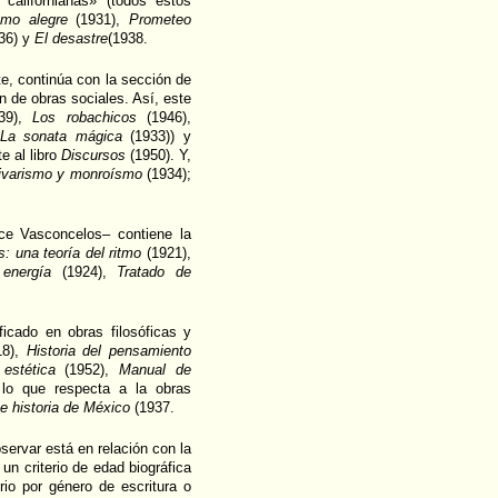
californianas» (todos estos
mo alegre
(1931),
Prometeo
36) y
El desastre
(1938.
te, continúa con la sección de
ón de obras sociales. Así, este
39),
Los robachicos
(1946),
La sonata mágica
(1933)) y
 al libro
Discursos
(1950). Y,
ivarismo y monroísmo
(1934);
ece Vasconcelos– contiene la
s: una teoría del ritmo
(1921),
 energía
(1924),
Tratado de
ficado en obras filosóficas y
18),
Historia del pensamiento
 estética
(1952),
Manual de
lo que respecta a la obras
e historia de México
(1937.
ervar está en relación con la
un criterio de edad biográfica
rio por género de escritura o