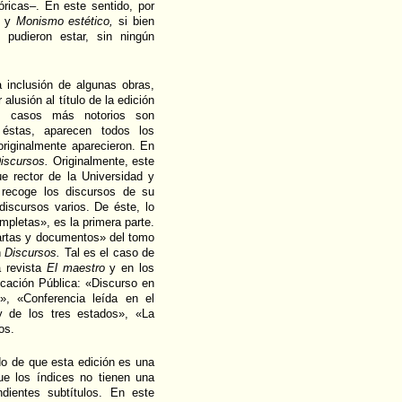
tóricas–. En este sentido, por
y
Monismo estético,
si bien
 pudieron estar, sin ningún
 inclusión de algunas obras,
lusión al título de la edición
os casos más notorios son
stas, aparecen todos los
originalmente aparecieron. En
iscursos.
Originalmente, este
e rector de la Universidad y
 recoge los discursos de su
discursos varios. De éste, lo
mpletas», es la primera parte.
Cartas y documentos» del tomo
n
Discursos.
Tal es el caso de
a revista
El maestro
y en los
ucación Pública: «Discurso en
», «Conferencia leída en el
y de los tres estados», «La
os.
do de que esta edición es una
ue los índices no tienen una
ndientes subtítulos. En este