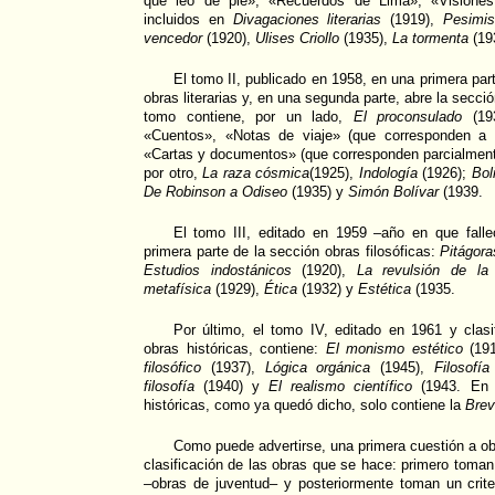
que leo de pie»; «Recuerdos de Lima», «Visiones 
incluidos en
Divagaciones literarias
(1919),
Pesimis
vencedor
(1920),
Ulises Criollo
(1935),
La tormenta
(19
El tomo II, publicado en 1958, en una primera par
obras literarias y, en una segunda parte, abre la secci
tomo contiene, por un lado,
El proconsulado
(19
«Cuentos», «Notas de viaje» (que corresponden a
«Cartas y documentos» (que corresponden parcialmente
por otro,
La raza cósmica
(1925),
Indología
(1926);
Bol
De Robinson a Odiseo
(1935) y
Simón Bolívar
(1939.
El tomo III, editado en 1959 –año en que fall
primera parte de la sección obras filosóficas:
Pitágora
Estudios indostánicos
(1920),
La revulsión de la
metafísica
(1929),
Ética
(1932) y
Estética
(1935.
Por último, el tomo IV, editado en 1961 y clasi
obras históricas, contiene:
El monismo estético
(19
filosófico
(1937),
Lógica orgánica
(1945),
Filosofía
filosofía
(1940) y
El realismo científico
(1943. En 
históricas, como ya quedó dicho, solo contiene la
Brev
Como puede advertirse, una primera cuestión a obs
clasificación de las obras que se hace: primero toman 
–obras de juventud– y posteriormente toman un crite