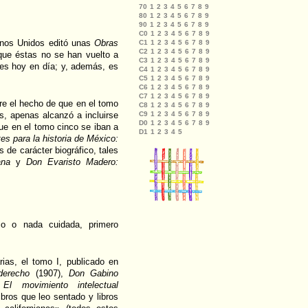
anos Unidos editó unas
Obras
que éstas no se han vuelto a
les hoy en día; y, además, es
re el hecho de que en el tomo
as, apenas alcanzó a incluirse
e en el tomo cinco se iban a
es para la historia de México:
de carácter biográfico, tales
ana
y
Don Evaristo Madero:
o o nada cuidada, primero
rias, el tomo I, publicado en
derecho
(1907),
Don Gabino
,
El movimiento intelectual
ibros que leo sentado y libros