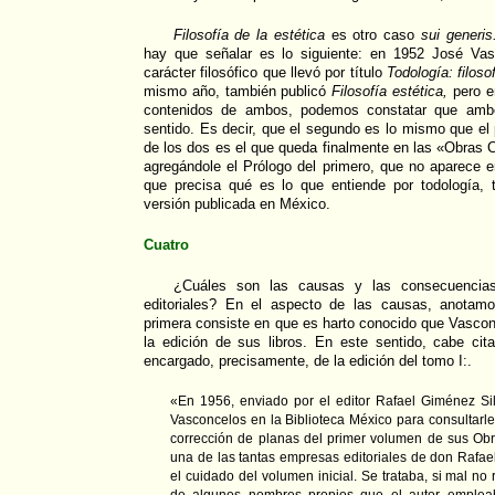
Filosofía de la estética
es otro caso
sui generis
hay que señalar es lo siguiente: en 1952 José Vas
carácter filosófico que llevó por título
Todología: filoso
mismo año, también publicó
Filosofía estética,
pero e
contenidos de ambos, podemos constatar que ambos
sentido. Es decir, que el segundo es lo mismo que el 
de los dos es el que queda finalmente en las «Obras
agregándole el Prólogo del primero, que no aparece en
que precisa qué es lo que entiende por todología, t
versión publicada en México.
Cuatro
¿Cuáles son las causas y las consecuencias
editoriales? En el aspecto de las causas, anotam
primera consiste en que es harto conocido que Vasco
la edición de sus libros. En este sentido, cabe cit
encargado, precisamente, de la edición del tomo I:.
«En 1956, enviado por el editor Rafael Giménez Sil
Vasconcelos en la Biblioteca México para consultarle
corrección de planas del primer volumen de sus Ob
una de las tantas empresas editoriales de don Raf
el cuidado del volumen inicial. Se trataba, si mal no r
de algunos nombres propios que el autor empleab