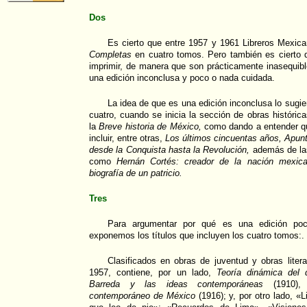
Dos
Es cierto que entre 1957 y 1961 Libreros Mexic
Completas
en cuatro tomos. Pero también es cierto 
imprimir, de manera que son prácticamente inasequib
una edición inconclusa y poco o nada cuidada.
La idea de que es una edición inconclusa lo sugie
cuatro, cuando se inicia la sección de obras históric
la
Breve historia de México,
como dando a entender qu
incluir, entre otras,
Los últimos cincuentas años, Apunt
desde la Conquista hasta la Revolución,
además de las 
como
Hernán Cortés: creador de la nación mexic
biografía de un patricio.
Tres
Para argumentar por qué es una edición poc
exponemos los títulos que incluyen los cuatro tomos:.
Clasificados en obras de juventud y obras litera
1957, contiene, por un lado,
Teoría dinámica del 
Barreda y las ideas contemporáneas
(1910)
contemporáneo de México
(1916); y, por otro lado, «L