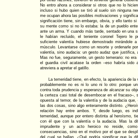
No entro ahora a considerar si otros que no lo hicie
incluso si hubo quien se tiró al suelo sin ninguna 
me ocupan ahora las posibles motivaciones y signific
significación tiene, sin embargo, obvia, y ello tanto
su mente como si no lo estaba: la de un pueblo enter
ante un arma. Y cuando más tarde, sentado en una sil
le habían recluido, el teniente coronel Tejero le 
suficiente valentía hubiese demostrado mirándole 
músculo. Levantarse como un resorte y ordenarle po
valentía, sino audacia: un gesto audaz que justifica, 
Mas no fue, seguramente, un gesto temerario: no era 
el guardia civil acatase la orden –eso habría sido
atreviera a apretar el gatillo.
La temeridad tiene, en efecto, la apariencia de la
probablemente no es ni lo uno ni lo otro: porque un
contra toda prudencia y esperanza de alcanzar su obje
la certeza casi total de desembocar en el fracaso–, s
opuesta al temor, de la valentía y de la audacia que,
las dos cosas, sino algo enteramente distinto. ¿Hero
relación hay entre ambos. Y, desde luego, es ind
temeridad, aunque por entero distinta al heroísmo, 
con él que con la valentía o la audacia. Mas la di
imprudente y un acto heroico no reside, como
consecuencias, sino en el motivo por el que se despli
del cual se hallan. ¿Qué podría significar que la d