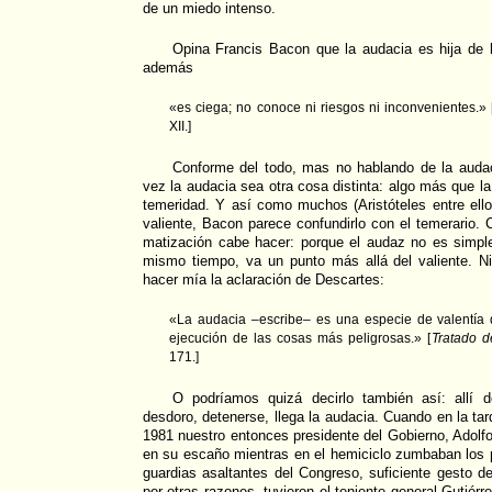
de un miedo intenso.
Opina Francis Bacon que la audacia es hija de l
además
«es ciega; no conoce ni riesgos ni inconvenientes.» 
XII.]
Conforme del todo, mas no hablando de la audaci
vez la audacia sea otra cosa distinta: algo más que l
temeridad. Y así como muchos (Aristóteles entre ello
valiente, Bacon parece confundirlo con el temerario. 
matización cabe hacer: porque el audaz no es simple
mismo tiempo, va un punto más allá del valiente. N
hacer mía la aclaración de Descartes:
«La audacia –escribe– es una especie de valentía 
ejecución de las cosas más peligrosas.» [
Tratado d
171.]
O podríamos quizá decirlo también así: allí d
desdoro, detenerse, llega la audacia. Cuando en la ta
1981 nuestro entonces presidente del Gobierno, Adol
en su escaño mientras en el hemiciclo zumbaban los p
guardias asaltantes del Congreso, suficiente gesto d
por otras razones, tuvieron el teniente general Gutiérr