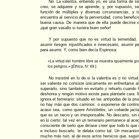
No. La valentía, entiendo yo, es una forma de se
creo, se adquiere y se aprende, y, por supuesto, 
función de múltiples y diversas circunstancias, y 
encuentra al servicio de la perversidad, como benefic
buena causa. De manera que de ella puede decirse c
¡qué gran vasallo si tuviera buen señor!
Y por supuesto que no es virtud la temeridad,
asumir riesgos injustificados e innecesario, asumir p
para asumir. Y, como bien decía Espinosa:
«La virtud del hombre libre se muestra igualmente gr
los peligros.» [
Éthica
, IV: 69.]
No insistiré en lo de si la valentía es o no virtu
ser valiente no consiste únicamente en enfrentarse al 
superarlo, sino también en evitarlo y rehuirlo cuando
deshonra y ningún motivo existe para plantarle cara.
ignora el temerario: situado en las antípodas de la pr
no hay más que dos caminos: o exponerse de continu
acaso sea, como quiere Aristóteles, un cobarde jact
que es un necio y un irresponsable. No descarto, sin 
en lo cierto: tal vez en un temerario permanece al ace
consciente de serlo que diríase creer que todo lo que n
e incluso buscarlo, le delata como tal. Un mecanis
mucho más ruin, al de esos actos heroicos que, segú