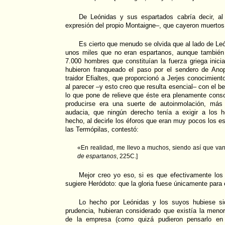
De Leónidas y sus espartados cabría decir, al
expresión del propio Montaigne–, que cayeron muertos,
Es cierto que menudo se olvida que al lado de L
unos miles que no eran espartanos, aunque también
7.000 hombres que constituían la fuerza griega inici
hubieron franqueado el paso por el sendero de Anop
traidor Efialtes, que proporcionó a Jerjes conocimient
al parecer –y esto creo que resulta esencial– con el be
lo que pone de relieve que éste era plenamente consci
producirse era una suerte de autoinmolación, más 
audacia, que ningún derecho tenía a exigir a los
hecho, al decirle los éforos que eran muy pocos los e
las Termópilas, contestó:
«En realidad, me llevo a muchos, siendo así que van 
de espartanos
, 225C.]
Mejor creo yo eso, si es que efectivamente los
sugiere Heródoto: que la gloria fuese únicamente para 
Lo hecho por Leónidas y los suyos hubiese sid
prudencia, hubieran considerado que existía la menor 
de la empresa (como quizá pudieron pensarlo en