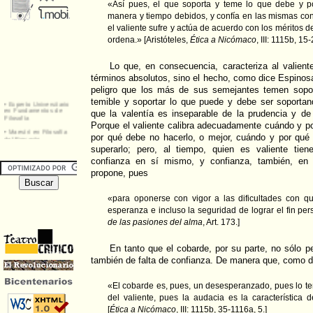
«Así pues, el que soporta y teme lo que debe y po
manera y tiempo debidos, y confía en las mismas con
el valiente sufre y actúa de acuerdo con los méritos d
ordena.» [Aristóteles,
Ética a Nicómaco
, III: 1115b, 15-
Lo que, en consecuencia, caracteriza al valien
términos absolutos, sino el hecho, como dice Espinosa
peligro que los más de sus semejantes temen sopo
temible y soportar lo que puede y debe ser soportan
que la valentía es inseparable de la prudencia y d
Porque el valiente calibra adecuadamente cuándo y p
por qué debe no hacerlo, o mejor, cuándo y por qué 
superarlo; pero, al tiempo, quien es valiente tie
confianza en sí mismo, y confianza, también, en 
propone, pues
«para oponerse con vigor a las dificultades con q
esperanza e incluso la seguridad de lograr el fin pe
de las pasiones del alma
, Art. 173.]
En tanto que el cobarde, por su parte, no sólo 
también de falta de confianza. De manera que, como di
«El cobarde es, pues, un desesperanzado, pues lo te
del valiente, pues la audacia es la característic
[
Ética a Nicómaco
, III: 1115b, 35-1116a, 5.]