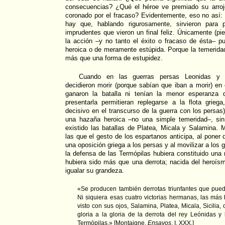
consecuencias? ¿Qué el héroe ve premiado su arrojo
coronado por el fracaso? Evidentemente, eso no así:
hay que, hablando rigurosamente, sirvieron para
imprudentes que vieron un final feliz. Únicamente (pi
la acción –y no tanto el éxito o fracaso de ésta– pue
heroica o de meramente estúpida. Porque la temeridad
más que una forma de estupidez.
Cuando en las guerras persas Leonidas y s
decidieron morir (porque sabían que iban a morir) en 
ganaron la batalla ni tenían la menor esperanza 
presentarla permitieran replegarse a la flota grieg
decisivo en el transcurso de la guerra con los persas)
una hazaña heroica –no una simple temeridad–, sin
existido las batallas de Platea, Micala y Salamina.
las que el gesto de los espartanos anticipa, al poner d
una oposición griega a los persas y al movilizar a los g
la defensa de las Termópilas hubiera constituido una 
hubiera sido más que una derrota; nacida del heroís
igualar su grandeza.
«Se producen también derrotas triunfantes que pueden
Ni siquiera esas cuatro victorias hermanas, las más
visto con sus ojos, Salamina, Platea, Micala, Sicilia
gloria a la gloria de la derrota del rey Leónidas y
Termópilas.» [Montaigne,
Ensayos
, I. XXX.]