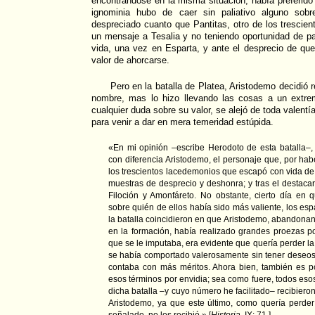
encontrándose en la misma situación, había preferido 
ignominia hubo de caer sin paliativo alguno sob
despreciado cuanto que Pantitas, otro de los trescien
un mensaje a Tesalia y no teniendo oportunidad de part
vida, una vez en Esparta, y ante el desprecio de que
valor de ahorcarse.
Pero en la batalla de Platea, Aristodemo decidió r
nombre, mas lo hizo llevando las cosas a un extre
cualquier duda sobre su valor, se alejó de toda valentí
para venir a dar en mera temeridad estúpida.
«En mi opinión –escribe Herodoto de esta batalla–, 
con diferencia Aristodemo, el personaje que, por habe
los trescientos lacedemonios que escapó con vida de 
muestras de desprecio y deshonra; y tras el destacar
Filoción y Amonfáreto. No obstante, cierto día en 
sobre quién de ellos había sido más valiente, los esp
la batalla coincidieron en que Aristodemo, abandona
en la formación, había realizado grandes proezas p
que se le imputaba, era evidente que quería perder la
se había comportado valerosamente sin tener deseos 
contaba con más méritos. Ahora bien, también es p
esos términos por envidia; sea como fuere, todos eso
dicha batalla –y cuyo número he facilitado– recibier
Aristodemo, ya que este último, como quería perder