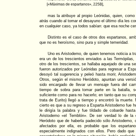
[«Máximas de espartanos», 225B],
mas la atribuye al propio Leónidas, quien, como
atrás cuando al tomar el desayuno el último día les c
en cualquier caso, ya todos sabían: que esa noche ce
Distinto es el caso de otros dos espartanos, am
que no es heroísmo, sino pura y simple temeridad.
Uno es Aristodemo, de quien tenemos noticia a t
era un de los trescientos enviados a las Termópilas, 
otro de los trescientos, se hallaba aquejado de una ser
fueron autorizados por Leónidas para regresar a Esp
desoyó tal sugerencia y peleó hasta morir, Aristodem
Otros, según el mismo Heródoto, apuntan una versión
sido encargado de llevar un mensaje fuera del ca
tiempo de sobra para tomar parte en la batalla, s
suficiente como para no hacerlo; en tanto que su co
trata de Eurito) llegó a tiempo y encontró la muerte
cierto es que a su regreso a Esparta Aristodemo fue h
le dirigía la palabra y fue tildado de cobarde has
Aristodemo «el Temblón». De ser verdad lo de la e
Heródoto que de haberla padecido sólo Aristodemo, 
afectados por ella, es probable que los espartan
especialmente indignados con ellos. Pero dado que 