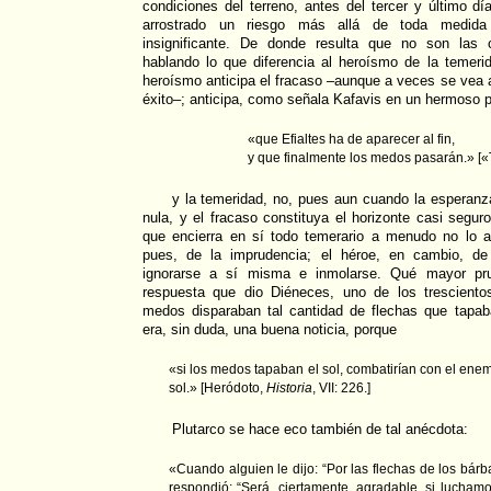
condiciones del terreno, antes del tercer y último dí
arrostrado un riesgo más allá de toda medida
insignificante. De donde resulta que no son las 
hablando lo que diferencia al heroísmo de la temerid
heroísmo anticipa el fracaso –aunque a veces se vea 
éxito–; anticipa, como señala Kafavis en un hermoso
«que Efialtes ha de aparecer al fin,
y que finalmente los medos pasarán.» [«
y la temeridad, no, pues aun cuando la esperanz
nula, y el fracaso constituya el horizonte casi segur
que encierra en sí todo temerario a menudo no lo ad
pues, de la imprudencia; el héroe, en cambio, de
ignorarse a sí misma e inmolarse. Qué mayor pru
respuesta que dio Diéneces, uno de los tresciento
medos disparaban tal cantidad de flechas que tapab
era, sin duda, una buena noticia, porque
«si los medos tapaban el sol, combatirían con el enem
sol.» [Heródoto,
Historia
, VII: 226.]
Plutarco se hace eco también de tal anécdota:
«Cuando alguien le dijo: “Por las flechas de los bárba
respondió; “Será, ciertamente, agradable, si luchamo