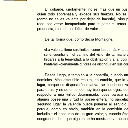
El cobarde, ciertamente, no es más que un pus
quien todo sobrepasa y excede sus fuerzas. No se 
(como no se es valiente por dejar de hacerlo), sino
todo por verse incapacitado para superar el temor
prudencia, sino de un déficit de valor.
De tal forma que, como decía Montaigne:
«La valentía tiene sus límites, como las demás virtu
se encuentra en el camino del vicio, de tal maner
llegarse a la temeridad, a la obstinación y a la locu
fronteras –ciertamente difíciles de distinguir en sus co
Desde luego, y también a la cobardía, cuando un
dominios. Más discutible resulta, en cambio, que la v
lugar, porque es disposición relativa: se puede ser 
para otras, y no se entiende muy bien que se dijera de 
respecto a una virtud determinada, pues parece r
alguien posee una virtud la posee entera, no parcel
segundo lugar, la valentía puede ponerse al servicio
porque, como es obvio, también en la comisión de
ineludible el concurso de un gran valor; y cuando és
congruente decir que alguien se ha mostrado virtuoso e