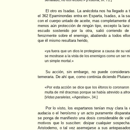
señalado, no los recibió.» [
Historia
, IX: 71.]
El otro es Isadas. La anécdota nos ha llegado a 
el 362 Epaminondas entra en Esparta, Isadas, a la s
con el cuerpo untado de aceite, mas completamente d
menos aún protección de ningún tipo, excepto la lan
escudo sostenido por la otra, salió corriendo d
ferozmente sobre el enemigo, abatiendo a todos ellos
que él mismo resultara herido,
«ya fuera que un dios le protegiese a causa de su val
se mostrase a la vista de los enemigos como un ser 
un simple mortal.»
Su acción, sin embargo, no puede considerars
temeraria. De ahí que, como continúa diciendo Plutarc
«Por esta acción se dice que los éforos lo coronaro
multa de mil dracmas porque se había atrevido a afron
[
Vidas paralelas
, «Agesilao», 34.]
Por lo visto, los espartanos tenían muy clara la d
audacia o el heroísmo y un acto puramente disparat
se ponga de manifiesto una dosis considerable de val
motivos que lo susciten: disipar cualquier sospech
Aristodemo, o tal vez asemejarse a sus antepasados