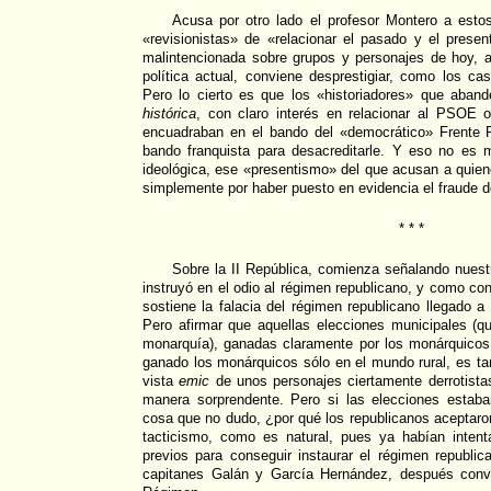
Acusa por otro lado el profesor Montero a esto
«revisionistas» de «relacionar el pasado y el prese
malintencionada sobre grupos y personajes de hoy, a
política actual, conviene desprestigiar, como los c
Pero lo cierto es que los «historiadores» que aba
histórica
, con claro interés en relacionar al PSOE 
encuadraban en el bando del «democrático» Frente P
bando franquista para desacreditarle. Y eso no es
ideológica, ese «presentismo» del que acusan a quie
simplemente por haber puesto en evidencia el fraude d
* * *
Sobre la II República, comienza señalando nuest
instruyó en el odio al régimen republicano, y como con
sostiene la falacia del régimen republicano llegado a
Pero afirmar que aquellas elecciones municipales (q
monarquía), ganadas claramente por los monárquicos 
ganado los monárquicos sólo en el mundo rural, es ta
vista
emic
de unos personajes ciertamente derrotista
manera sorprendente. Pero si las elecciones estab
cosa que no dudo, ¿por qué los republicanos aceptaron
tacticismo, como es natural, pues ya habían inten
previos para conseguir instaurar el régimen republic
capitanes Galán y García Hernández, después conv