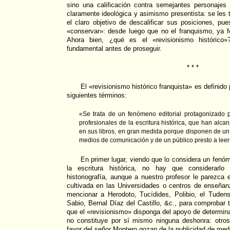
sino una calificación contra semejantes personajes 
claramente ideológica y asimismo presentista: se les 
el claro objetivo de descalificar sus posiciones, pu
«conservar»: desde luego que no el franquismo, ya
Ahora bien, ¿qué es el «revisionismo histórico»
fundamental antes de proseguir.
* * *
El «revisionismo histórico franquista» es definido
siguientes términos:
«Se trata de un fenómeno editorial protagonizado 
profesionales de la escritura histórica, que han alca
en sus libros, en gran medida porque disponen de u
medios de comunicación y de un público presto a leer
En primer lugar, viendo que lo considera un fenóm
la escritura histórica, no hay que considerarl
historiografía, aunque a nuestro profesor le parezca
cultivada en las Universidades o centros de enseñan
mencionar a Herodoto, Tucídides, Polibio, el Tudens
Sabio, Bernal Díaz del Castillo, &c., para comprobar 
que el «revisionismo» disponga del apoyo de determi
no constituye por sí mismo ninguna deshonra: otros
favor del señor Montero gozan de la publicidad de m