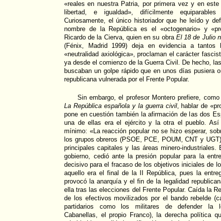
«reales en nuestra Patria, por primera vez y en este or
libertad, e igualdad», difícilmente equiparables
Curiosamente, el único historiador que he leído y d
nombre de la República es el «octogenario» y «pr
Ricardo de la Cierva, quien en su obra
El 18 de Julio n
(Fénix, Madrid 1999) deja en evidencia a tantos 
«neutralidad axiológica», proclaman el carácter fasci
ya desde el comienzo de la Guerra Civil. De hecho, la
buscaban un golpe rápido que en unos días pusiera or
republicana vulnerada por el Frente Popular.
Sin embargo, el profesor Montero prefiere, como
La República española y la guerra civil
, hablar de «pr
pone en cuestión también la afirmación de las dos E
una de ellas era el ejército y la otra el pueblo. As
mínimo: «La reacción popular no se hizo esperar, sob
los grupos obreros (PSOE, PCE, POUM, CNT y UGT) e
principales capitales y las áreas minero-industriales. 
gobierno, cedió ante la presión popular para la ent
decisivo para el fracaso de los objetivos iniciales de 
aquello era el final de la II República, pues la entr
provocó la anarquía y el fin de la legalidad republic
ella tras las elecciones del Frente Popular. Caída la R
de los efectivos movilizados por el bando rebelde (ca
partidarios como los militares de defender la le
Cabanellas, el propio Franco), la derecha política 