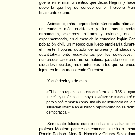
guerra en el mismo sentido que decía Negrín, y ha
suelo lo que hoy se conoce como II Guerra Mun
finalmente ocurrió.
Asimismo, más sorprendente aún resulta afirma
un carácter más cualitativo y fue más import
armamento, asesores militares y aviones, que in
experimentando, en el caso de la conocida legión Co
población civil, un método que luego emplearía durant
el Frente Popular, dotado de aviones y blindados c
cuantitativamente equivalentes por los soviético
numerosos asesores, no se hubiera jactado de infin
ciudades rebeldes, muy anteriores a los que se produ
lejos, en la tan manoseada Guernica.
Y qué decir ya de esto:
«El bando republicano encontró en la URSS la ayu
francés y británico. El apoyo soviético se materializó 
pero sirvió también como una vía de influencia en la s
situación interna en el bando republicano no se radic
democrática.»
Semejante falacia carece de base a la luz de n
profesor Montero parece desconocer: ni más ni menos
Ronald Radosh, Mary R. Habeck y Grigory Sevostian