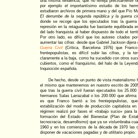
una misma tendencia, que no refleja precisamente obj
por ejemplo el importantísimo estudio de los her
estudiaron archivos de primera mano y del que Pío Mo
El derrumbe de la segunda república y la guerra civ
donde se recoge que los ejecutados tras la guerra
represión en la retaguardia fue bastante equilibrada e
del lado franquista al haber dispuesto de todo el territ
Por otro lado, es difícil que los autores citados p
aumentar las cifras: desde que Gabriel Jackson dijera
Guerra Civil
(Crítica, Barcelona 1976) que Franco
frentepopulistas, es difícil subir las cifras, y la t
claramente a la baja, como ha sucedido con otros suc
cubiertos, como el franquismo, del halo de la Leyend
Inquisición española.
De hecho, desde un punto de vista materialismo 
el mismo que mantenemos en nuestro escrito de 2005 
que tras la guerra civil fueran ejecutados los 25.00
hermanos Salas Larrazabal o los 200.000 que afirma 
es que Franco barrió a los frentepopulistas, qu
estabilización del modo de producción capitalista e
régimen realizó por fases el «trabajo sucio» para la
formación del Estado del Bienestar (Plan de Estab
tecnocracia, desarrollismo) que ya se vislumbraba cua
1960 y en los comienzos de la década de 1970 las
disponer de vacaciones pagadas y de utilitario propio.