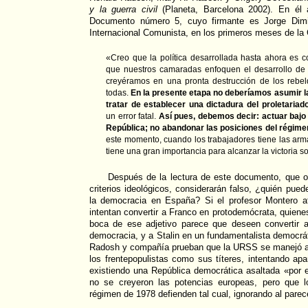
y la guerra civil
(Planeta, Barcelona 2002). En él 
Documento número 5, cuyo firmante es Jorge Dimitr
Internacional Comunista, en los primeros meses de la G
«Creo que la política desarrollada hasta ahora es c
que nuestros camaradas enfoquen el desarrollo de 
creyéramos en una pronta destrucción de los rebe
todas.
En la presente etapa no deberíamos asumir la
tratar de establecer una dictadura del proletaria
un error fatal.
Así pues, debemos decir: actuar bajo 
República; no abandonar las posiciones del régim
este momento, cuando los trabajadores tiene las ar
tiene una gran importancia para alcanzar la victoria s
Después de la lectura de este documento, que ot
criterios ideológicos, considerarán falso, ¿quién pue
la democracia en España? Si el profesor Montero af
intentan convertir a Franco en protodemócrata, quiene
boca de ese adjetivo parece que deseen convertir 
democracia, y a Stalin en un fundamentalista democrá
Radosh y compañía prueban que la URSS se manejó a
los frentepopulistas como sus títeres, intentando a
existiendo una República democrática asaltada «por 
no se creyeron las potencias europeas, pero que los
régimen de 1978 defienden tal cual, ignorando al parece