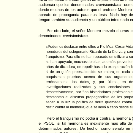
audiencia que los denominados «revisionistas», como
donde muchos de los autores que el profesor Montero 
aparato de propaganda para sus tesis. Nada hay de
tengan también su audiencia y un público interesado en
Por otro lado, el señor Montero mezcla churras 
denominados «revisionistas»:
«Podemos destacar entre ellos a Pío Moa, César Vida
herederos del octogenario Ricardo de la Cierva y, con
franquismo. Para ello no han reparado en utilizar a su
se han apoyado, muchas de ellas, además, provenien
años de dictadura; en repetir hasta la exasperación
si de un guión preestablecido se tratara, en cada u
poquísimas pruebas acerca de sus argumentos;
erróneamente los datos; y, por último, en de
investigaciones realizadas y sus conclusione
despectivamente, por “los historiadores profesional
desmontan el discurso propagandista de los propa
sacan a la luz la política de tierra quemada cont
decir, contra la memoria) que se llevó a cabo desde el
Pero el franquismo no podía ir contra la memoria (
el PSOE, si tal memoria es inexistente más allá de 
determinados autores. De hecho, como señalo en m