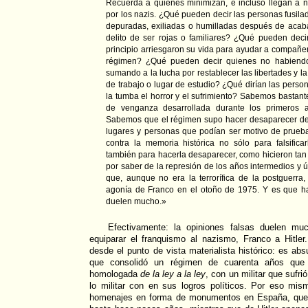
Recuerda a quienes minimizan, e incluso llegan a n
por los nazis. ¿Qué pueden decir las personas fusilad
depuradas, exiliadas o humilladas después de acab
delito de ser rojas o familiares? ¿Qué pueden dec
principio arriesgaron su vida para ayudar a compañero
régimen? ¿Qué pueden decir quienes no habiendo 
sumando a la lucha por restablecer las libertades y 
de trabajo o lugar de estudio? ¿Qué dirían las perso
la tumba el horror y el sufrimiento? Sabemos bastante
de venganza desarrollada durante los primeros a
Sabemos que el régimen supo hacer desaparecer des
lugares y personas que podían ser motivo de prueb
contra la memoria histórica no sólo para falsificar
también para hacerla desaparecer, como hicieron tan
por saber de la represión de los años intermedios y ú
que, aunque no era la terrorífica de la postguerra,
agonía de Franco en el otoño de 1975. Y es que ha
duelen mucho.»
Efectivamente: la opiniones falsas duelen m
equiparar el franquismo al nazismo, Franco a Hitler
desde el punto de vista materialista histórico: es ab
que consolidó un régimen de cuarenta años que
homologada
de la ley a la ley
, con un militar que sufri
lo militar con en sus logros políticos. Por eso mi
homenajes en forma de monumentos en España, que f