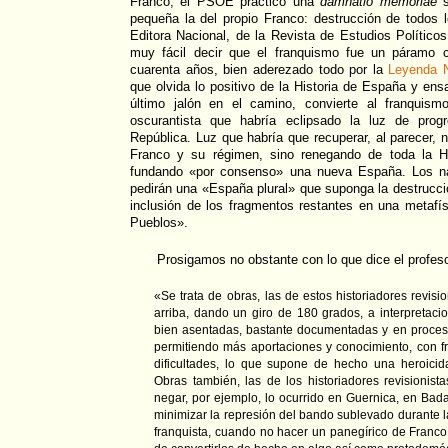
Franco, el PSOE practicó una
damnatio memoriae
s
pequeña la del propio Franco: destrucción de todos 
Editora Nacional, de la Revista de Estudios Político
muy fácil decir que el franquismo fue un páramo c
cuarenta años, bien aderezado todo por la
Leyenda 
que olvida lo positivo de la Historia de España y ens
último jalón en el camino, convierte al franquis
oscurantista que habría eclipsado la luz de pro
República. Luz que habría que recuperar, al parecer, 
Franco y su régimen, sino renegando de toda la Hi
fundando «por consenso» una nueva España. Los nac
pedirán una «España plural» que suponga la destrucció
inclusión de los fragmentos restantes en una metafís
Pueblos».
Prosigamos no obstante con lo que dice el profes
«Se trata de obras, las de estos historiadores revisi
arriba, dando un giro de 180 grados, a interpretacio
bien asentadas, bastante documentadas y en proces
permitiendo más aportaciones y conocimiento, con 
dificultades, lo que supone de hecho una heroicidad
Obras también, las de los historiadores revisionist
negar, por ejemplo, lo ocurrido en Guernica, en Bad
minimizar la represión del bando sublevado durante l
franquista, cuando no hacer un panegírico de Franco