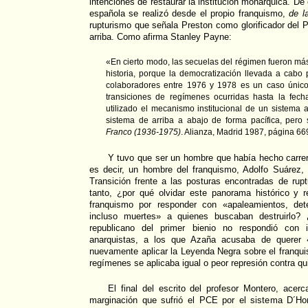
intenciones de restaurar la institución monárquica. De
española se realizó desde el propio franquismo,
de l
rupturismo que señala Preston como glorificador de
arriba. Como afirma Stanley Payne:
«En cierto modo, las secuelas del régimen fueron más
historia, porque la democratización llevada a cabo 
colaboradores entre 1976 y 1978 es un caso único
transiciones de regímenes ocurridas hasta la fech
utilizado el mecanismo institucional de un sistema au
sistema de arriba a abajo de forma pacífica, pero s
Franco (1936-1975)
. Alianza, Madrid 1987, página 66
Y tuvo que ser un hombre que había hecho carrer
es decir, un hombre del franquismo, Adolfo Suárez, 
Transición frente a las posturas encontradas de ruptu
tanto, ¿por qué olvidar este panorama histórico y r
franquismo por responder con «apaleamientos, dete
incluso muertes» a quienes buscaban destruirlo?
republicano del primer bienio no respondió con 
anarquistas, a los que Azaña acusaba de querer 
nuevamente aplicar la Leyenda Negra sobre el franqui
regímenes se aplicaba igual o peor represión contra qu
El final del escrito del profesor Montero, acerc
marginación que sufrió el PCE por el sistema D´Ho