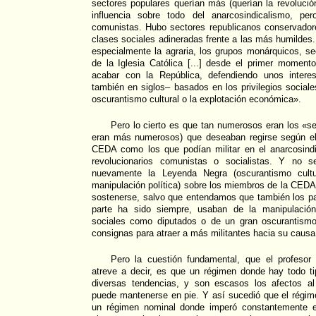
sectores populares querían más (querían la revolución
influencia sobre todo del anarcosindicalismo, pe
comunistas. Hubo sectores republicanos conservador
clases sociales adineradas frente a las más humildes.
especialmente la agraria, los grupos monárquicos, sec
de la Iglesia Católica [...] desde el primer momento
acabar con la República, defendiendo unos intere
también en siglos– basados en los privilegios sociales
oscurantismo cultural o la explotación económica».
Pero lo cierto es que tan numerosos eran los «s
eran más numerosos) que deseaban regirse según el 
CEDA como los que podían militar en el anarcosind
revolucionarios comunistas o socialistas. Y no 
nuevamente la Leyenda Negra (oscurantismo cultur
manipulación política) sobre los miembros de la CEDA
sostenerse, salvo que entendamos que también los pa
parte ha sido siempre, usaban de la manipulación 
sociales como diputados o de un gran oscurantismo
consignas para atraer a más militantes hacia su causa
Pero la cuestión fundamental, que el profesor
atreve a decir, es que un régimen donde hay todo ti
diversas tendencias, y son escasos los afectos al 
puede mantenerse en pie. Y así sucedió que el régim
un régimen nominal donde imperó constantemente e