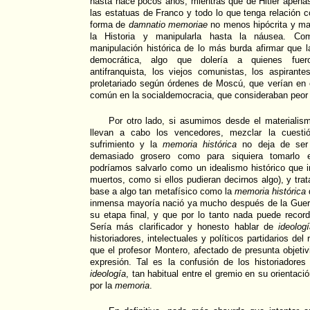
hasta hace pocos años, mientras que de Hitler apenas
las estatuas de Franco y todo lo que tenga relación 
forma de
damnatio memoriae
no menos hipócrita y ma
la Historia y manipularla hasta la náusea. Co
manipulación histórica de lo más burda afirmar que la
democrática, algo que dolería a quienes fuer
antifranquista, los viejos comunistas, los aspirant
proletariado según órdenes de Moscú, que verían en 
común en la socialdemocracia, que consideraban peor 
Por otro lado, si asumimos desde el materialismo
llevan a cabo los vencedores, mezclar la cuestión
sufrimiento y la
memoria histórica
no deja de ser 
demasiado grosero como para siquiera tomarlo e
podríamos salvarlo como un idealismo histórico que i
muertos, como si ellos pudieran decirnos algo), y trata
base a algo tan metafísico como la
memoria histórica
inmensa mayoría nació ya mucho después de la Guerra
su etapa final, y que por lo tanto nada puede recor
Sería más clarificador y honesto hablar de
ideologí
historiadores, intelectuales y políticos partidarios de
que el profesor Montero, afectado de presunta objeti
expresión. Tal es la confusión de los historiadores
ideología
, tan habitual entre el gremio en su orientaci
por la
memoria
.