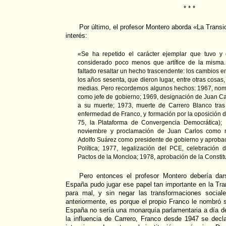
* * *
Por último, el profesor Montero aborda «La Transic
interés:
«Se ha repetido el carácter ejemplar que tuvo y d
considerado poco menos que artífice de la misma
faltado resaltar un hecho trascendente: los cambios 
los años sesenta, que dieron lugar, entre otras cosas,
medias. Pero recordemos algunos hechos: 1967, nom
como jefe de gobierno; 1969, designación de Juan C
a su muerte; 1973, muerte de Carrero Blanco tra
enfermedad de Franco, y formación por la oposición d
75, la Plataforma de Convergencia Democrática);
noviembre y proclamación de Juan Carlos como 
Adolfo Suárez como presidente de gobierno y aprobac
Política; 1977, legalización del PCE, celebración 
Pactos de la Moncloa; 1978, aprobación de la Constit
Pero entonces el profesor Montero debería da
España pudo jugar ese papel tan importante en la Tra
para mal, y sin negar las transformaciones socia
anteriormente, es porque el propio Franco le nombró s
España no sería una monarquía parlamentaria a día d
la influencia de Carrero, Franco desde 1947 se decl