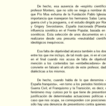
De hecho, esa ausencia de «espíritu científi
profesor Montero, que no sólo se niega a nombrar 
que Pío Moa exhuma de la Fundación Pablo Iglesia
importancia que manejaron los hermanos Salas Larraz
guerra civil y la posguerra, o el estudio dirigido por
y Grigory Sevostianov,
España traicionada
(Planet
influencia soviética en el Frente Popular, basada en
soviéticos. Esta selección de unos documentos en 
realizarse desde una presunta «neutralidad cientí
ideológicos inequívocos.
Esa falta de objetividad alcanza también a los do
entre los que me incluyo, de tal modo que, ni en el c
en el final cuando nos acusa de falta de objetiv
mención a los contenidos tan «embellecedores» de 
convierte en falsario el artículo de este profesor, d
dialécticas a los mismos.
De hecho, cuando habla de lo que denomina «r
España franquista», «en torno a los periodos históric
Guerra Civil, el Franquismo y la Transición, es decir,
fenómeno muy curioso por lo que tiene de presenti
justificación de determinadas actuaciones políticas
caso que nos ocupa, se corresponden con posiciones 
sólo hay una denuncia de presentismo contra quienes