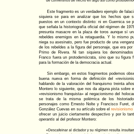
de convertirlos de hecho en algo así como protodemó
Este fragmento es un verdadero ejemplo de falaci
siquiera se para en analizar que los hechos que 
puestos en un contexto distinto: ni en Guernica se 
que señala la historiografía oficial del régimen de 197
presunta masacre en la plaza de toros aunque sí una
rebeldes enemigos en la retaguardia. Y lo mismo p
niega su asesinato, pero fue producto de una venganz
de los rebeldes a la figura del personaje, que era po
Primo de Rivera. Ni tan siquiera los denominados 
Franco fuera un protodemócrata, sino que su figura 
para la formación de la democracia actual.
Sin embargo, en estos fragmentos podemos obse
buena nueva en forma de definición del «revision
hablando de la valoración del franquismo treinta año
Montero lo siguiente, que nos da alguna pista sobre e
«revisionismo franquista» al negacionismo del holoca
se trata de la misma polémica de los historiado
personajes como Ernesto Nolte y Francisco Furet, d
González Cuevas en su artículo sobre el
revisionismo 
ofrecer un juicio ciertamente despectivo y por lo tan
operantis
al del profesor Montero:
«Descafeinar al dictador y su régimen resulta insultan