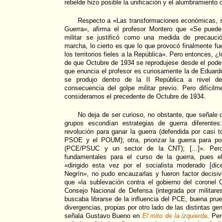
rebelde hizo posible la unificación y el alumbramiento 
Respecto a «Las transformaciones económicas, so
Guerra», afirma el profesor Montero que «Se puede
militar se justificó como una medida de precauci
marcha, lo cierto es que lo que provocó finalmente fu
los territorios fieles a la República». Pero entonces, 
de que Octubre de 1934 se reprodujese desde el poder
que enuncia el profesor es curiosamente la de Eduardo
se produjo dentro de la II República a nivel de 
consecuencia del golpe militar previo. Pero difícil
consideramos el precedente de Octubre de 1934.
No deja de ser curioso, no obstante, que señale q
grupos escondían estrategias de guerra diferentes
revolución para ganar la guerra (defendida por casi t
PSOE y el POUM); otra, priorizar la guerra para po
(PCE/PSUC y un sector de la CNT); [...]». Pero
fundamentales para el curso de la guerra, pues el
«dirigido esta vez por el socialista moderado [di
Negrín», no pudo encauzarlas y fueron factor decisivo
que «la sublevación contra el gobierno del coronel
Consejo Nacional de Defensa (integrada por militares
buscaba librarse de la influencia del PCE, buena pru
divergencias, propias por otro lado de las distintas g
señala Gustavo Bueno en
El mito de la izquierda
. Per