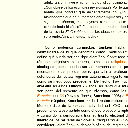
adulteran, en mayor o menor medida, el conocimiento 
¿Son objetivos los escritores revisionistas? Por lo q
habría que concluir que evidentemente no. ¿Lo s
historiadoras que en numerosas obras rigurosas y 
siguen haciéndolo, con mayores o menores dificu
conocimiento histórico? El uso que han hecho miem
de la revista
El Catoblepas
de las obras de los escr
sorprende. A mí, al menos, mucho».
Como podemos comprobar, también habla de
desmarcarse de lo que denomina como «revisionism
define qué pueda ser ese rigor científico. Sobre todo p
términos objetivos o neutros, sino con
reliquias
ideológicos, como pueden ser las memorias de los per
mismamente las propias obras que cita el profesor
defensoras del actual régimen autonómico vigente en
como su inequívoco precedente. De hecho, hay mu
envuelta en estos últimos 75 años, en tanto que mu
son parte del presente en que vivimos, como las
Españas del 36
(Plaza y Janés, Barcelona 1998) o
E
España
(Grijalbo, Barcelona 2001). Preston incluso es
Montero dice de la escasa actividad del PSOE co
presentando a ese partido como el que provocó la rupt
y consolidó la democracia tras su triunfo electoral 
intento de los militares de volver al franquismo el 23
considerar «científica» la ideología oficial del régimen