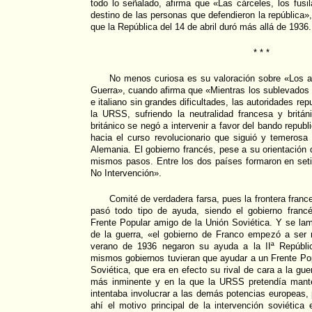
todo lo señalado, afirma que «Las cárceles, los fusil
destino de las personas que defendieron la república»
que la República del 14 de abril duró más allá de 1936.
* * *
No menos curiosa es su valoración sobre «Los as
Guerra», cuando afirma que «Mientras los sublevados
e italiano sin grandes dificultades, las autoridades rep
la URSS, sufriendo la neutralidad francesa y britán
británico se negó a intervenir a favor del bando repub
hacia el curso revolucionario que siguió y temerosa
Alemania. El gobierno francés, pese a su orientación d
mismos pasos. Entre los dos países formaron en se
No Intervención».
Comité de verdadera farsa, pues la frontera franc
pasó todo tipo de ayuda, siendo el gobierno franc
Frente Popular amigo de la Unión Soviética. Y se lam
de la guerra, «el gobierno de Franco empezó a ser 
verano de 1936 negaron su ayuda a la IIª Repúbli
mismos gobiernos tuvieran que ayudar a un Frente Pop
Soviética, que era en efecto su rival de cara a la gu
más inminente y en la que la URSS pretendía mante
intentaba involucrar a las demás potencias europeas
ahí el motivo principal de la intervención soviética