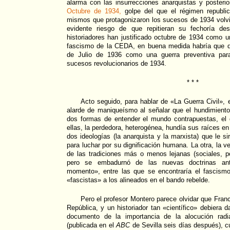
alarma con las insurrecciones anarquistas y poster
Octubre de 1934,
golpe del que el régimen republi
mismos que protagonizaron los sucesos de 1934 volvi
evidente riesgo de que repitieran su fechoría de
historiadores han justificado octubre de 1934 como un
fascismo de la CEDA, en buena medida habría que di
de Julio de 1936 como una guerra preventiva para 
sucesos revolucionarios de 1934.
* * *
Acto seguido, para hablar de «La Guerra Civil», e
alarde de maniqueísmo al señalar que el hundimiento
dos formas de entender el mundo contrapuestas, el
ellas, la perdedora, heterogénea, hundía sus raíces e
dos ideologías (la anarquista y la marxista) que le sir
para luchar por su dignificación humana. La otra, la 
de las tradiciones más o menos lejanas (sociales, polí
pero se embadurnó de las nuevas doctrinas antili
momento», entre las que se encontraría el fascism
«fascistas» a los alineados en el bando rebelde.
Pero el profesor Montero parece olvidar que Fran
República, y un historiador tan «científico» debiera d
documento de la importancia de la alocución radi
(publicada en el
ABC
de Sevilla seis días después), 