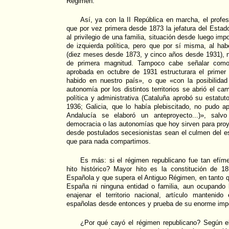
Régimen.
Así, ya con la II República en marcha, el profe
que por vez primera desde 1873 la jefatura del Estado
al privilegio de una familia, situación desde luego im
de izquierda política, pero que por sí misma, al ha
(diez meses desde 1873, y cinco años desde 1931), no
de primera magnitud. Tampoco cabe señalar como 
aprobada en octubre de 1931 estructurara el primer 
habido en nuestro país», o que «con la posibilida
autonomía por los distintos territorios se abrió el c
política y administrativa (Cataluña aprobó su estatu
1936; Galicia, que lo había plebiscitado, no pudo apl
Andalucía se elaboró un anteproyecto...)», sal
democracia o las autonomías que hoy sirven para proy
desde postulados secesionistas sean el culmen del e
que para nada compartimos.
Es más: si el régimen republicano fue tan efíme
hito histórico? Mayor hito es la constitución de 1
Española y que supera el Antiguo Régimen, en tanto 
España ni ninguna entidad o familia, aun ocupando l
enajenar el territorio nacional, artículo mantenido
españolas desde entonces y prueba de su enorme impor
¿Por qué cayó el régimen republicano? Según e