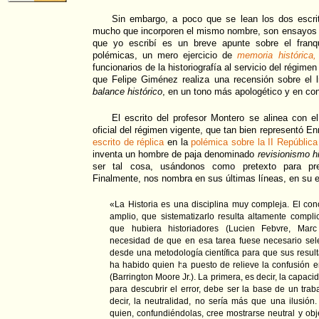
Sin embargo, a poco que se lean los dos escri
mucho que incorporen el mismo nombre, son ensayos d
que yo escribí es un breve apunte sobre el franq
polémicas, un mero ejercicio de
memoria histórica,
funcionarios de la historiografía al servicio del régim
que Felipe Giménez realiza una recensión sobre el 
balance histórico
, en un tono más apologético y en co
El escrito del profesor Montero se alinea con el 
oficial del régimen vigente, que tan bien representó E
escrito de réplica
en la
polémica sobre la II República 
inventa un hombre de paja denominado
revisionismo hi
ser tal cosa, usándonos como pretexto para pre
Finalmente, nos nombra en sus últimas líneas, en su 
«La Historia es una disciplina muy compleja. El con
amplio, que sistematizarlo resulta altamente compl
que hubiera historiadores (Lucien Febvre, Mar
necesidad de que en esa tarea fuese necesario sele
desde una metodología científica para que sus resul
ha habido quien ha puesto de relieve la confusión en
(Barrington Moore Jr.). La primera, es decir, la capaci
para descubrir el error, debe ser la base de un traba
decir, la neutralidad, no sería más que una ilusió
quien, confundiéndolas, cree mostrarse neutral y ob