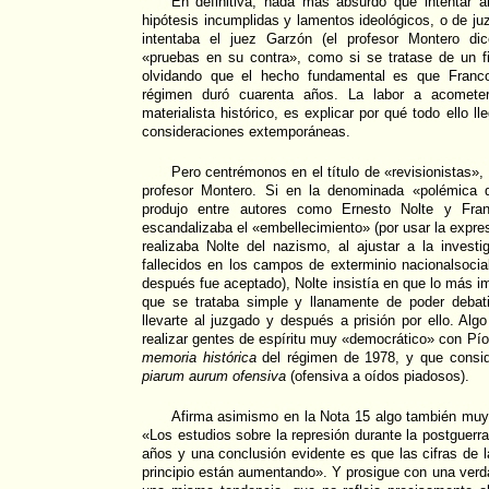
En definitiva, nada más absurdo que intentar an
hipótesis incumplidas y lamentos ideológicos, o de j
intentaba el juez Garzón (el profesor Montero di
«pruebas en su contra», como si se tratase de un fi
olvidando que el hecho fundamental es que Franco
régimen duró cuarenta años. La labor a acomete
materialista histórico, es explicar por qué todo ello l
consideraciones extemporáneas.
Pero centrémonos en el título de «revisionistas», 
profesor Montero. Si en la denominada «polémica d
produjo entre autores como Ernesto Nolte y Fran
escandalizaba el «embellecimiento» (por usar la expre
realizaba Nolte del nazismo, al ajustar a la investig
fallecidos en los campos de exterminio nacionalsocia
después fue aceptado), Nolte insistía en que lo más i
que se trataba simple y llanamente de poder debat
llevarte al juzgado y después a prisión por ello. Alg
realizar gentes de espíritu muy «democrático» con Pío
memoria histórica
del régimen de 1978, y que consi
piarum aurum ofensiva
(ofensiva a oídos piadosos).
Afirma asimismo en la Nota 15 algo también muy 
«Los estudios sobre la represión durante la postguerr
años y una conclusión evidente es que las cifras de
principio están aumentando». Y prosigue con una verd