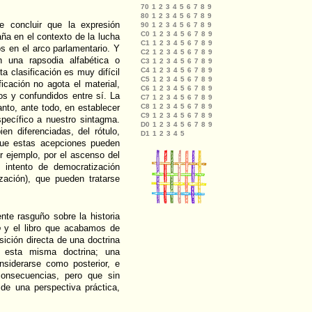
te concluir que la expresión
a en el contexto de la lucha
os en el arco parlamentario. Y
 una rapsodia alfabética o
a clasificación es muy difícil
ficación no agota el material,
os y confundidos entre sí. La
tanto, ante todo, en establecer
specífico a nuestro sintagma.
en diferenciadas, del rótulo,
que estas acepciones pueden
r ejemplo, por el ascenso del
intento de democratización
ización), que pueden tratarse
nte rasguño sobre la historia
o
y el libro que acabamos de
sición directa de una doctrina
e esta misma doctrina; una
nsiderarse como posterior, e
consecuencias, pero que sin
de una perspectiva práctica,