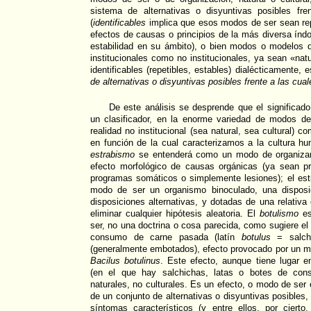
sistema de alternativas o disyuntivas posibles fr
(
identificables
implica que esos modos de ser sean rep
efectos de causas o principios de la más diversa índo
estabilidad en su ámbito), o bien modos o modelos d
institucionales como no institucionales, ya sean «nat
identificables (repetibles, estables) dialécticamente, 
de alternativas o disyuntivas posibles frente a las cua
De este análisis se desprende que el significad
un clasificador, en la enorme variedad de modos de
realidad no institucional (sea natural, sea cultural) co
en función de la cual caracterizamos a la cultura h
estrabismo
se entenderá como un modo de organizars
efecto morfológico de causas orgánicas (ya sean p
programas somáticos o simplemente lesiones); el est
modo de ser un organismo binoculado, una disposici
disposiciones alternativas, y dotadas de una relativa e
eliminar cualquier hipótesis aleatoria. El
botulismo
es
ser, no una doctrina o cosa parecida, como sugiere el 
consumo de carne pasada (latín
botulus
= salchi
(generalmente embotados), efecto provocado por un m
Bacilus botulinus
. Este efecto, aunque tiene lugar en
(en el que hay salchichas, latas o botes de cons
naturales, no culturales. Es un efecto, o modo de ser
de un conjunto de alternativas o disyuntivas posibles, 
síntomas característicos (y entre ellos, por cierto