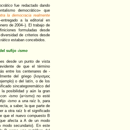
crático
fue redactado dando
entalismo democrático» que
ntra la democracia realmente
ntregado a la editorial en
enero de 2004–). El trabajo de
niciones formuladas desde
 diversidad de criterios desde
rático
estaban concebidos.
del sufijo
-ismo
nes desde un punto de vista
 evidente de que el término
s entre los centenares de
-
lmente del griego (λоγισμος
jemplo) o del latín, o de los
nificado sincategoremático del
la posibilidad y aún la gran
A con
-ismo
(a+ismo) no esté
ufijo
-ismo
a una raíz b, para
ecta, a saber, la que parte de
r a otra raíz b el significado
le que el nuevo compuesto B
 que afecta a A de un modo
un modo secundario). En este