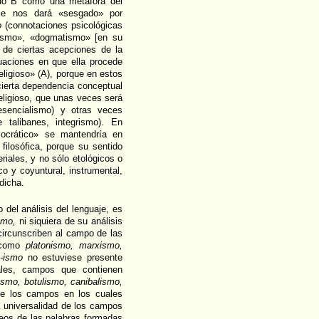
ado B como una metáfora del
se nos dará «sesgado» por
o
(connotaciones psicológicas
arismo», «dogmatismo» [en su
o de ciertas acepciones de la
uaciones en que ella procede
ligioso» (A), porque en estos
ierta dependencia conceptual
eligioso, que unas veces será
 esencialismo) y otras veces
 talibanes, integrismo). En
ocrático» se mantendría en
filosófica, porque su sentido
riales, y no sólo etológicos o
co y coyuntural, instrumental,
dicha.
del análisis del lenguaje, es
smo,
ni siquiera de su análisis
circunscriben al campo de las
s como
platonismo, marxismo,
o
-ismo
no estuviese presente
les, campos que contienen
ismo, botulismo, canibalismo,
 de los campos en los cuales
a universalidad de los campos
leos de las palabras formadas