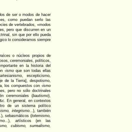
os de ser o modos de hacer
rales, como puedan serlo las
cies de vertebrados, «modos
les, pero que discurren en un
rinal, sin que por ello pueda
ógico lo consideramos siempre
raíces o núcleos propios de
iosos, ceremoniales, políticos,
importante en la historia del
con
-ismo
que son todas ellas
rtesianismo, escepticismo,
je de la Tierra], despotismo,
uda, los compuestos con
-ismo
nes, pero no sólo doctrinales
én ceremoniales (
bautismo
),
 &c. En general, en contextos
ntro de un sistema político
ismo, integrismo
...), también
.
), sebasmáticos (
totemismo,
o...
), artísticos (en las
lismo, cubismo, surrealismo,