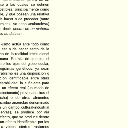
ente a las cuales se definen
etibles, principalmente como
le, y que posean una relativa
e hacer o de proceder (tanto
urales», ya sean «culturales»)
es decir,
dentro de un sistema
les se definen
.
o
-ismo
actúa ante todo como
 ser o de hacer, tanto de la
mo de la realidad institucional
umana. Por vía de ejemplo, el
e los ejes del globo ocular,
rogramas genéticos, ya sean
rabismo es una disposición o
ón identificable entre otras
stabilidad, la suficiente para
 un efecto real (un modo de
diccionario) provocado tras el
cha) o de otros alimentos
icrobio anaerobio denominado
 un campo cultural-industrial
ervas), se produce por vía
 efecto, que se produce dentro
un efecto identificable por los
, a veces, ciertos trastornos