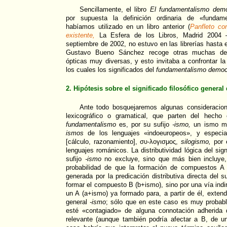
Sencillamente, el libro
El fundamentalismo demo
por supuesta la definición ordinaria de «fundam
habíamos utilizado en un libro anterior (
Panfleto co
existente,
La Esfera de los Libros, Madrid 2004 –e
septiembre de 2002, no estuvo en las librerías hasta 
Gustavo Bueno Sánchez recoge otras muchas defi
ópticas muy diversas, y esto invitaba a confrontar la
los cuales los significados del
fundamentalismo democ
2. Hipótesis sobre el significado filosófico general 
Ante todo bosquejaremos algunas consideracio
lexicográfico o gramatical, que parten del hecho
fundamentalismo
es, por su sufijo
-ismo,
un ismo má
ismos
de los lenguajes «indoeuropeos», y especia
[cálculo, razonamiento], συ-λоγισμος,
silogismo,
por e
lenguajes románicos. La distributividad lógica del sig
sufijo
-ismo
no excluye, sino que más bien incluye, 
probabilidad de que la formación de compuestos 
generada por la predicación distributiva directa del s
formar el compuesto B (b+ismo), sino por una vía indir
un A (a+ismo) ya formado para, a partir de él, extende
general
-ismo
; sólo que en este caso es muy probab
esté «contagiado» de alguna connotación adherida
relevante (aunque también podría afectar a B, de 