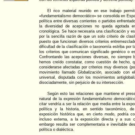
El rico material reunido en ese trabajo permi
«fundamentalismo democrático» se consolida en Españ
política entre diversas corrientes o partidos enfrentad
la diversidad de acepciones no queda agotada en
cronológica. Se hace necesaria una clasificación y est
por la sencilla razón de que un solo criterio de clasi
puesto que funcionan diversos criterios entremezclad
dificultad de la clasificación o taxonomía estriba por 
los criterios que comunican significado genérico o e
Confrontando las acepciones diversas, no siempre bi
hemos creído constatar, como cuestión de hecho, 
considerarse afectadas por criterios muy diversos (po
movimiento llamado
Globalización,
asociado con el 
universal, disputada con los movimientos antiglobal
disociadamente, sin perjuicio de su intersección.
Según esto las relaciones que mantiene el prese
natural de la expresión
fundamentalismo democrátic
citar vendría a ser la relación que media entre la expo
política y la historia, en sentido taxonómico, d
exposición histórica que, en cierto modo, podría co
incluso externa, a la exposición directa y a sus 
embargo resulta ser complementaria e inevitable des
política o dialéctica.