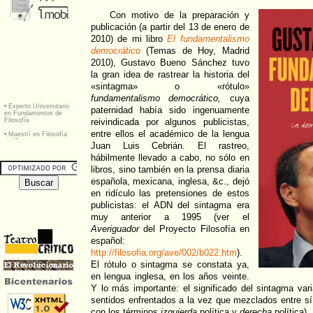
Con motivo de la preparación y
publicación (a partir del 13 de enero de
2010) de mi libro
El fundamentalismo
democrático
(Temas de Hoy, Madrid
2010), Gustavo Bueno Sánchez tuvo
la gran idea de rastrear la historia del
«sintagma» o «rótulo»
fundamentalismo democrático,
cuya
paternidad había sido ingenuamente
reivindicada por algunos publicistas,
entre ellos el académico de la lengua
Juan Luis Cebrián. El rastreo,
hábilmente llevado a cabo, no sólo en
libros, sino también en la prensa diaria
española, mexicana, inglesa, &c., dejó
en ridículo las pretensiones de estos
publicistas: el ADN del sintagma era
muy anterior a 1995 (ver el
Averiguador
del Proyecto Filosofía en
español:
http://filosofia.org/ave/002/b022.htm
).
El rótulo o sintagma se constata ya,
en lengua inglesa, en los años veinte.
Y lo más importante: el significado del sintagma var
sentidos enfrentados a la vez que mezclados entre sí
con los términos
izquierda
política y
derecha
política).