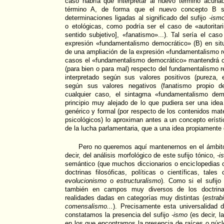
caso habría que interpretar al nuevo término acuñ
término A, de forma que el nuevo concepto B 
determinaciones ligadas al significado del sufijo
-ism
o etológicas, como podría ser el caso de «autorit
sentido subjetivo], «fanatismo»...). Tal sería el cas
expresión «fundamentalismo democrático» (B) en sit
de una ampliación de la expresión «fundamentalismo re
casos el «fundamentalismo democrático» mantendrá c
(para bien o para mal) respecto del fundamentalismo r
interpretado según sus valores positivos (pureza,
según sus valores negativos (fanatismo propio de
cualquier caso, el sintagma «fundamentalismo dem
principio muy alejado de lo que pudiera ser una idea 
genérico y formal (por respecto de los contenidos mate
psicológicos) lo aproximan antes a un concepto erísti
de la lucha parlamentaria, que a una idea propiamente 
Pero no queremos aquí mantenernos en el ámbito 
decir, del análisis morfológico de este sufijo tónico,
-i
semántico (que muchos diccionarios o enciclopedias 
doctrinas filosóficas, políticas o científicas, tale
evolucionismo
o
estructuralismo
). Como si el sufij
también en campos muy diversos de los doctrina
realidades dadas en categorías muy distintas (
estrab
comensalismo...
). Precisamente esta universalidad
constatamos la presencia del sufijo
-ismo
(es decir, l
en los que encontramos la presencia de raíces o núc