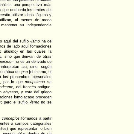
análisis una perspectiva más
va que desborda los límites del
esita utilizar ideas lógicas y
utilizan, al menos de modo
ra mantener su independencia
os aquí del sufijo
-ismo
ha de
mos de lado aquí formaciones
o
abismo
) en las cuales la
o, sino que derivan de otras
eismo
– no es un derivado de
nterpretan así, sino, según
enfática de
ipse
[el mismo, el
 los pronombres personales
, por lo que
metipsimus
se
edesme,
del francés antiguo.
ín
abyssus,
y este del griego
naciones ismo acaso proceden
s
; pero el sufijo
-ismo
no se
o
conceptos
formados a partir
ientes a campos categoriales
ntes) que representan o bien
l,
identificables
dentro de un