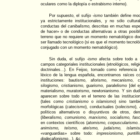
oculares como la diplopía o estrabismo interno).
Por supuesto, el sufijo
-ismo
también define mod
ya estrictamente institucionales, y no sólo cultu
conductas del
canibalismo,
descritas en muchas espe
de hacer» o de conductas alternativas a otras posib
terreno que no requiere un momento nematológico doct
ser llamado tecnológico (si es que el momento tecnol
conjugado con un momento nematológico).
Sin duda, el sufijo
-ismo
afecta sobre todo a 
campos categoriales institucionales (etnológicos, relig
doctrinales...). En Feijoo, tomado como referencia 
léxico de la lengua española, encontramos raíces 
instituciones: bautismo, aforismo, mecanismo, ca
silogismo, cristianismo, guarismo, paralelismo [del e
materialismo, muratorismo, newtonianismo. Y sin d
aparecen sobre todo en el terreno de las institucio
(tales como
cristianismo
o
islamismo
) sino tambi
morfológicas (
catecismo
), conductuales (
solecismo
),
políticos alternativos o disyuntivos de otros, de
(
liberalismo, comunismo, marxismo, socialismo, fasc
en contextos científicos (
atomismo, corpuscularismo..
animismo, teísmo, ateísmo, judaísmo, islamism
«vanguardias» sobre todo:
impresionismo, puntil
dodecafonismo...
), &c.