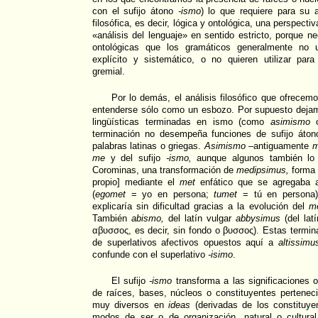
con el sufijo átono
-ismo
) lo que requiere para su 
filosófica, es decir, lógica y ontológica, una perspecti
«análisis del lenguaje» en sentido estricto, porque nec
ontológicas que los gramáticos generalmente no 
explícito y sistemático, o no quieren utilizar pa
gremial.
Por lo demás, el análisis filosófico que ofrecem
entenderse sólo como un esbozo. Por supuesto deja
lingüísticas terminadas en ismo (como
asimismo
terminación no desempeña funciones de sufijo áton
palabras latinas o griegas.
Asimismo
–antiguamente
m
me
y del sufijo
-ismo,
aunque algunos también lo i
Corominas, una transformación de
medipsimus,
forma 
propio] mediante el
met
enfático que se agregaba a
(
egomet
= yo en persona;
tumet
= tú en persona)
explicaría sin dificultad gracias a la evolución del
m
También
abismo,
del latín vulgar
abbysimus
(del lat
αβυσσоς, es decir, sin fondo o βυσσоς). Estas termi
de superlativos afectivos opuestos aquí a
altissimu
confunde con el superlativo
-isimo
.
El sufijo
-ismo
transforma a las significaciones 
de raíces, bases, núcleos o constituyentes pertenec
muy diversos en
ideas
(derivadas de los constituye
modos de ser o de organización, natural o cultura