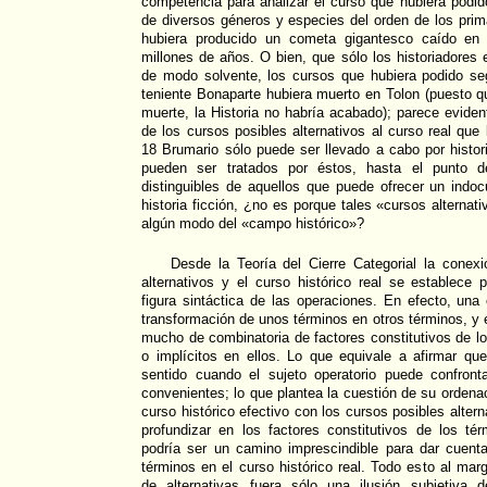
competencia para analizar el curso que hubiera podid
de diversos géneros y especies del orden de los prima
hubiera producido un cometa gigantesco caído en
millones de años. O bien, que sólo los historiadores 
de modo solvente, los cursos que hubiera podido seg
teniente Bonaparte hubiera muerto en Tolon (puesto q
muerte, la Historia no habría acabado); parece eviden
de los cursos posibles alternativos al curso real que 
18 Brumario sólo puede ser llevado a cabo por histo
pueden ser tratados por éstos, hasta el punto 
distinguibles de aquellos que puede ofrecer un indo
historia ficción, ¿no es porque tales «cursos alterna
algún modo del «campo histórico»?
Desde la Teoría del Cierre Categorial la conexi
alternativos y el curso histórico real se establece 
figura sintáctica de las operaciones. En efecto, una
transformación de unos términos en otros términos, y 
mucho de combinatoria de factores constitutivos de lo
o implícitos en ellos. Lo que equivale a afirmar qu
sentido cuando el sujeto operatorio puede confronta
convenientes; lo que plantea la cuestión de su ordena
curso histórico efectivo con los cursos posibles altern
profundizar en los factores constitutivos de los té
podría ser un camino imprescindible para dar cuent
términos en el curso histórico real. Todo esto al mar
de alternativas fuera sólo una ilusión subjetiva d