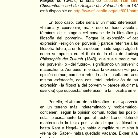
Religion de l’avenir,
la obra de
Eduardo Hartman
Christentums und die Religion der Zukunft
(Berlín 187
está disponible en
http://www.filosofia.org/aut/001/hart
En todo caso, cabe señalar un matiz diferencial 
«futuro» y «porvenir», matiz que se hace visible 
términos del sintagma «el porvenir de la filosofía» p
filosofía del porvenir». Porque la expresión «filo
expresión «religión del porvenir») parece referirse a l
filosofía futura, a un futuro determinado según algún tip
como se aprecia en el título de la obra de Ludw
Philosophie der Zukunft
(1843), que suele traducirse p
del porvenir» o «del futuro», significando un porveni
materialismo. Así pues, mientras la expresión «el porve
opinión común, parece ir referida a la filosofía en su 
misma
existencia
, con casi total indefinición de s
expresión «la filosofía del porvernir» parece aludir 
esencia
) que supuestamente asumirá la filosofía en el 
Por ello, el «futuro de la filosofía» –o el «porveni
en un terreno más indeterminado y problemático
contienen, según la opinión común, todas las posibili
nula, precisamente la que el rector Exner defendi
manteniendo la tesis positivista de que la filosofía
hasta Kant o Hegel– ya había cumplido su misión h
«reina del Saber» había quedado vacante. Exner aña