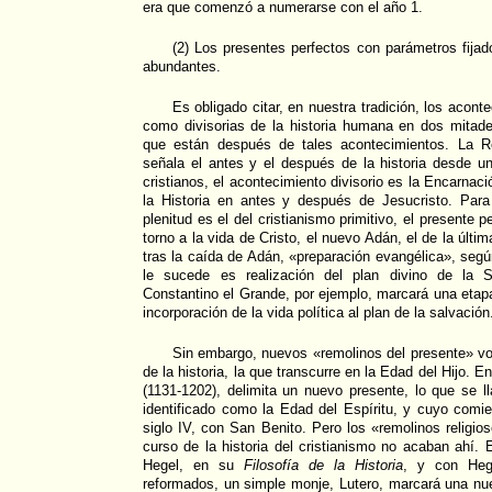
era que comenzó a numerarse con el año 1.
(2) Los presentes perfectos con parámetros fija
abundantes.
Es obligado citar, en nuestra tradición, los acon
como divisorias de la historia humana en dos mitade
que están después de tales acontecimientos. La R
señala el antes y el después de la historia desde un
cristianos, el acontecimiento divisorio es la Encarnaci
la Historia en antes y después de Jesucristo. Para 
plenitud es el del cristianismo primitivo, el presente 
torno a la vida de Cristo, el nuevo Adán, el de la últi
tras la caída de Adán, «preparación evangélica», seg
le sucede es realización del plan divino de la S
Constantino el Grande, por ejemplo, marcará una etap
incorporación de la vida política al plan de la salvación
Sin embargo, nuevos «remolinos del presente» vo
de la historia, la que transcurre en la Edad del Hijo. En
(1131-1202), delimita un nuevo presente, lo que se l
identificado como la Edad del Espíritu, y cuyo comie
siglo IV, con San Benito. Pero los «remolinos religio
curso de la historia del cristianismo no acaban ahí. 
Hegel, en su
Filosofía de la Historia
, y con Hege
reformados, un simple monje, Lutero, marcará una nu