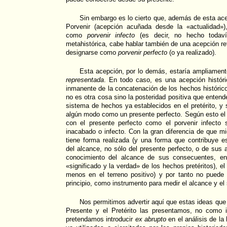
Sin embargo es lo cierto que, además de esta acep
Porvenir (acepción acuñada desde la «actualidad»
como
porvenir infecto
(es decir, no hecho todaví
metahistórica, cabe hablar también de una acepción re
designarse como
porvenir perfecto
(o ya realizado).
Esta acepción, por lo demás, estaría ampliamen
representada
. En todo caso, es una acepción históric
inmanente de la concatenación de los hechos histórico
no es otra cosa sino la posteridad positiva que ente
sistema de hechos ya establecidos en el pretérito, y 
algún modo como un presente perfecto. Según esto el p
con el presente perfecto como el porvenir infecto 
inacabado o infecto. Con la gran diferencia de que mi
tiene forma realizada (y una forma que contribuye e
del alcance, no sólo del presente perfecto, o de sus 
conocimiento del alcance de sus consecuentes, en 
«significado y la verdad» de los hechos pretéritos), el
menos en el terreno positivo) y por tanto no puede s
principio, como instrumento para medir el alcance y el 
Nos permitimos advertir aquí que estas ideas qu
Presente y el Pretérito las presentamos, no como 
pretendamos introducir
ex abrupto
en el análisis de la