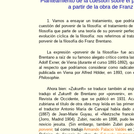
Planteamiento de la cuestión sobre el po
a partir de la obra de Fran
1. Vamos a ensayar un tratamiento, que podría
cuestión del porvenir de la filosofía: el tratamiento de
filosofía que parte de una teoría de su porvenir perf
evolución cíclica de la filosofía: nos referimos al tra
porvenir de la filosofía dio Franz Brentano.
La expresión «porvenir de la filosofía» fue a
Brentano a raíz de su famoso alegato crítico contra las
Adolf Exner, de Viena (durante el curso 1891-1892), q
al respecto que podríamos considerar como radicales
publicada en Viena por Alfred Hölder, en 1893, con e
Philosophie
.
Ahora bien: «Zukunft» se traduce también al espa
tradujo el
Zukunft
de Brentano por «porvenir», en 
Revista de Occidente, que se publicó en 1931. Aca
zubiriana el título de otra obra muy leída en las prim
el traductor Antonio María de Carvajal había dado a
(1887) de Jean-Marie Guyau, el «Nietzsche franc
(Jorro, Madrid 1904). Zubiri, nacido en 1898, pudo l
novicio jesuita. (Sin embargo, también Zubiri pud
porvenir,
tal como tradujo
Armando Palacio Valdés
en 1