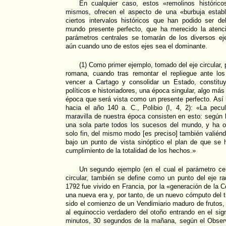
En cualquier caso, estos «remolinos históric
mismos, ofrecen el aspecto de una «burbuja establ
ciertos intervalos históricos que han podido ser d
mundo presente perfecto, que ha merecido la atenci
parámetros centrales se tomarán de los diversos eje
aún cuando uno de estos ejes sea el dominante.
(1) Como primer ejemplo, tomado del eje circular,
romana, cuando tras remontar el repliegue ante los
vencer a Cartago y consolidar un Estado, constit
políticos e historiadores, una época singular, algo más
época que será vista como un presente perfecto. Así l
hacia el año 140 a. C., Polibio (I, 4, 2): «La pecu
maravilla de nuestra época consisten en esto: según l
una sola parte todos los sucesos del mundo, y ha o
solo fin, del mismo modo [es preciso] también valiénd
bajo un punto de vista sinóptico el plan de que se 
cumplimiento de la totalidad de los hechos.»
Un segundo ejemplo (en el cual el parámetro cen
circular, también se define como un punto del eje ra
1792 fue vivido en Francia, por la «generación de la 
una nueva era y, por tanto, de un nuevo cómputo del 
sido el comienzo de un Vendimiario maduro de frutos, e
al equinoccio verdadero del otoño entrando en el sig
minutos, 30 segundos de la mañana, según el Obser