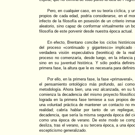
Pero, en cualquier caso, en su teoría cíclica, y u
propios de cada edad, podría considerarse, en el mom
infecto de la filosofía en posesión de un criterio inma
aleatorio, sino capaz de conformar virtualmente un bo
filosofía de este porvenir desde nuestra época actual.
En efecto, Brentano concibe los ciclos históricos
del proceso «continuado y gigantesco» implicado 
verdadera visión especulativa (teorética) de la rea
proceso no comenzaría, desde luego, en la infancia 
sino en su juventud histórica. Y sólo podría defini
primera fase, la altura que le es necesaria para defini
Por ello, en la primera fase, la fase «primaveral
el pensamiento ontológico más profundo, así como
metodología. Ahora bien, una vez alcanzada, en su fa
comienza la decadencia del mismo proyecto filosófic
lograda en la primera fase temiese a sus propios de
una voluntad práctica de mantener un contacto no m
realidad; cabría hablar por tanto de un repliegu
decadencia, que sería la misma segunda época del cic
como una época de verano. De este modo se compre
desliza, tras el verano, a su tercera época, a una époc
escepticismo generalizado.