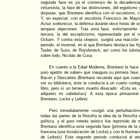
segunda fase es ya el comienzo de la decadencia,
virtuosista, la fase de las distinciones, del ergotismo
disputas, que Brentano identifica con el escotismo,
Y, en especial, con el escotista Francisco de Mayro
Actus sorbonicus
, la defensa durante doce horas de un
arrojase objeciones. Tras esta fase, estrictamente
tercera, la del escepticismo, representada por el
Ockam. Y contra esta
skepsis
, surgirá una reacció
periodo, el invernal, en el que Brentano destaca las f
Tauler, de Suso, de Ruysbroeck, así como los lulistas
sobre todo, Nicolás de Cusa.
En cuanto a la Edad Moderna, Brentano la hace
puro apetito de saber» que inaugura su primera fase, 
Bacon y Descartes (Brentano recuerda aquí que cuan
ver su biblioteca, éste le conducía a un cuarto cont
libro, pero sí un ternero muerto disecado: «Esta es, 
adquiero mi sabiduría»). A esta época primaveral
Brentano, Locke y Leibniz.
Pero inmediatamente «surgió una perturbación
todas las partes de la filosofía la idea de la filosof
política, y el puro interés teórico fue reprimido de 
Brentano identifica esta segunda fase (primera de la 
francesa (una trivialización de Locke) y con la Ilustrac
de Leibniz). Este segundo periodo conducirá al oto