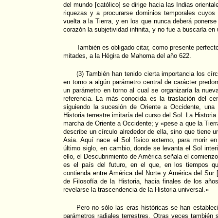
del mundo [católico] se dirige hacia las Indias orienta
riquezas y a procurarse dominios temporales cuyos t
vuelta a la Tierra, y en los que nunca deberá ponerse
corazón la subjetividad infinita, y no fue a buscarla en
También es obligado citar, como presente perfecto
mitades, a la Hégira de Mahoma del año 622.
(3) También han tenido cierta importancia los cír
en torno a algún parámetro central de carácter predom
un parámetro en torno al cual se organizaría la nueva
referencia. La más conocida es la traslación del cen
siguiendo la sucesión de Oriente a Occidente, una 
Historia terrestre imitaría del curso del Sol. La Histori
marcha de Oriente a Occidente; y «pese a que la Tierra
describe un círculo alrededor de ella, sino que tiene 
Asia. Aquí nace el Sol físico externo, para morir e
último siglo, en cambio, donde se levanta el Sol inter
ello, el Descubrimiento de América señala el comien
es el país del futuro, en el que, en los tiempos 
contienda entre América del Norte y América del Sur
de Filosofía de la Historia, hacia finales de los año
revelarse la trascendencia de la Historia universal.»
Pero no sólo las eras históricas se han estable
parámetros radiales terrestres. Otras veces también s