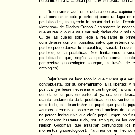
heredarlo era a la «ciencia política», sucesora de la anti
No entramos aquí en el debate con esa «opinión 
(o al porvenir, infecto p perfecto) como un lugar en 
posibilidades, incluyendo la posibilidad nula. Deb
victorioso» de Diodoro Cronos («solamente lo necesari
que es real o lo que va a ser real; dadas dos o más p
C, de las cuales sólo llega a realizarse la prim
considerarse como imposibles, salvo que estemos di
posible puede derivar lo imposible»)– suscita la cues
posible», de la posibilidad. Nos limitaremos a susc
posibilidades que, según la opinión común, confo
perspectiva gnoseológica (aunque, a través de el
ontológica).
Dejaríamos de lado todo lo que tuviera que ver
contrapuesta, por su determinismo, a la libertad) y 
positiva (ya fuese necesaria o contingente), a una 
serlo la de un porvenir perfecto), ya sea considerad
cuanto fundamento de la posibilidad, en su sentido 
ante todo, es desentrañar el papel que pueda juga
«cursos alternativos posibles» en el análisis de los 
no parece indiscutible que algún papel juegan los fut
un concepto bastante rudo, por ambiguo, de los
con
Nelson Goodman (que arrastran confundidos los 
momentos gnoseológicos). Partimos de un hecho: q