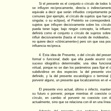
Si el
presente
es el conjunto o círculo de todos 
se influyen recíprocamente, directa o indirectamen
equivale a decir que serán influidos conjuntamente p
comunes (por ejemplo, el círculo de sujetos que han p
singular, o su eclipse), el Pretérito se corresponder
sujetos que influyen decisivamente sobre los círcul
pueda tener lugar, bajo ningún concepto, la influen
definirá como el conjunto o círculo de sujetos sobr
influir decisivamente (hasta el mundo de moldearlos,
no quiere decir «clónicamente») pero sin que sea posi
influencia recíproca.
4. Esta idea de Presente, o del círculo del prese
formal
o
funcional
, dado que ella puede asumir co
suceso idiográfico determinable; una idea funcio
virtual, porque no se dan los parámetros para fijar el
subdividirse en dos especies: la del presente
viv
definido, y la del presente escatológico o terminal 
porvenir alguno, un presente que localizaremos en el «ú
El presente vivo actual, último o
infecto,
mantien
su futuro o porvenir, porque mientras él coexiste
círculo, en cambio el porvenir no coexiste con él
actualmente, sino que se relaciona con él en una línea