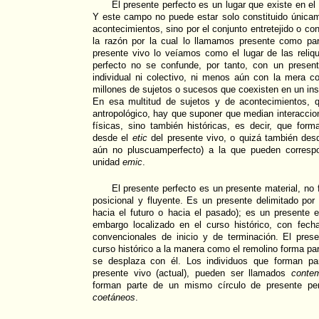
El presente perfecto es un lugar que existe en el
Y este campo no puede estar solo constituido única
acontecimientos, sino por el conjunto entretejido o co
la razón por la cual lo llamamos presente como part
presente vivo lo veíamos como el lugar de las reliqui
perfecto no se confunde, por tanto, con un presente
individual ni colectivo, ni menos aún con la mera coe
millones de sujetos o sucesos que coexisten en un ins
En esa multitud de sujetos y de acontecimientos, 
antropológico, hay que suponer que median interacci
físicas, sino también históricas, es decir, que fo
desde el
etic
del presente vivo, o quizá también desd
aún no pluscuamperfecto) a la que pueden corresp
unidad
emic
.
El presente perfecto es un presente material, no 
posicional y fluyente. Es un presente delimitado por 
hacia el futuro o hacia el pasado); es un presente es
embargo localizado en el curso histórico, con fe
convencionales de inicio y de terminación. El prese
curso histórico a la manera como el remolino forma part
se desplaza con él. Los individuos que forman pa
presente vivo (actual), pueden ser llamados
conte
forman parte de un mismo círculo de presente per
coetáneos
.