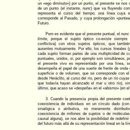
un «ego diminuto») por un punto, el presente se nos 
de un punto (el instante,
nunc
) que va fluyendo con
representa el curso del tiempo; una línea cuya es
corresponde al Pasado, y cuya prolongación «puntea
Futuro.
Pero es evidente que el presente puntual, el
nunc
límite, porque el sujeto óptico co-existe siempre
conflictiva) con otros sujetos ópticos, que tambi
ausentes mutuamente. Por ello, los cursos lineales (
cada sujeto forman partes de una multiplicidad de c
puntuales, unidos, si, por ejemplo son simultáneos, p
el presente vivo es representado por una línea, s
desempeña el papel de una suerte de frente de onda d
superficie o de volumen, que se corresponde con el 
desde Heráclito, al curso del río, pero de un río cuya
que todavía hayan alcanzado el mar u otro río), si
último, que acaso se «despeña» en el «abismo» (en el 
3. Cuando la presencia propia del presente co
coexistencia de individuos en un círculo dado (con
sinalógica o atributiva, no meramente distribut
coexistencia de millones de sujetos o de molécula
causal alguna), se nos abre la posibilidad de redefinir
del futuro más allá de su representación lineal en la lí