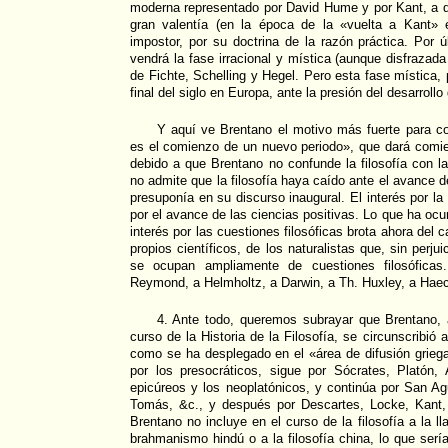
moderna representado por David Hume y por Kant, a q
gran valentía (en la época de la «vuelta a Kant»
impostor, por su doctrina de la razón práctica. Por ú
vendrá la fase irracional y mística (aunque disfrazada
de Fichte, Schelling y Hegel. Pero esta fase mística,
final del siglo en Europa, ante la presión del desarrollo
Y aquí ve Brentano el motivo más fuerte para co
es el comienzo de un nuevo periodo», que dará comie
debido a que Brentano no confunde la filosofía con la
no admite que la filosofía haya caído ante el avance 
presuponía en su discurso inaugural. El interés por la 
por el avance de las ciencias positivas. Lo que ha ocur
interés por las cuestiones filosóficas brota ahora del
propios científicos, de los naturalistas que, sin perju
se ocupan ampliamente de cuestiones filosóficas
Reymond, a Helmholtz, a Darwin, a Th. Huxley, a Haec
4. Ante todo, queremos subrayar que Brentano, a
curso de la Historia de la Filosofía, se circunscribió a 
como se ha desplegado en el «área de difusión grieg
por los presocráticos, sigue por Sócrates, Platón, A
epicúreos y los neoplatónicos, y continúa por San A
Tomás, &c., y después por Descartes, Locke, Kant, 
Brentano no incluye en el curso de la filosofía a la lla
brahmanismo hindú o a la filosofía china, lo que serí