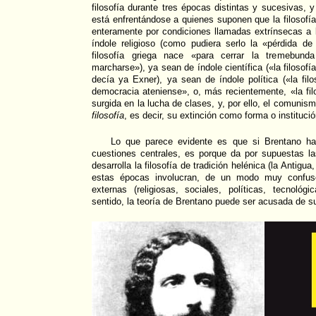
filosofía durante tres épocas distintas y sucesivas
está enfrentándose a quienes suponen que la filosofí
enteramente por condiciones llamadas extrínsecas a l
índole religioso (como pudiera serlo la «pérdida de
filosofía griega nace «para cerrar la tremebund
marcharse»), ya sean de índole científica («la filosofía
decía ya Exner), ya sean de índole política («la filo
democracia ateniense», o, más recientemente, «la fil
surgida en la lucha de clases, y, por ello, el comunism
filosofía
, es decir, su extinción como forma o instituci
Lo que parece evidente es que si Brentano ha
cuestiones centrales, es porque da por supuestas l
desarrolla la filosofía de tradición helénica (la Antigu
estas épocas involucran, de un modo muy confuso
externas (religiosas, sociales, políticas, tecnológi
sentido, la teoría de Brentano puede ser acusada de sup