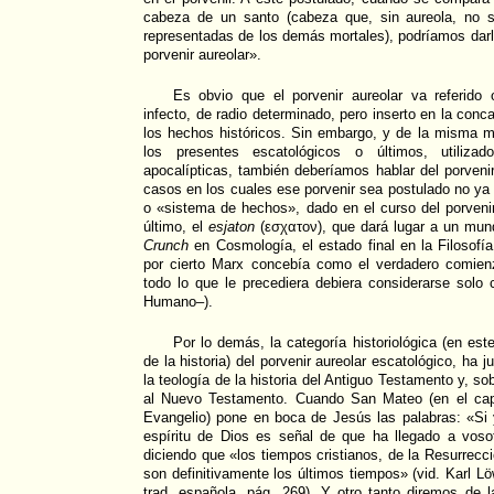
cabeza de un santo (cabeza que, sin aureola, no s
representadas de los demás mortales), podríamos dar
porvenir aureolar».
Es obvio que el porvenir aureolar va referido 
infecto, de radio determinado, pero inserto en la conca
los hechos históricos. Sin embargo, y de la misma
los presentes escatológicos o últimos, utilizad
apocalípticas, también deberíamos hablar del porvenir
casos en los cuales ese porvenir sea postulado no y
o «sistema de hechos», dado en el curso del porveni
último, el
esjaton
(εσχατον), que dará lugar a un mun
Crunch
en Cosmología, el estado final en la Filosofía
por cierto Marx concebía como el verdadero comienz
todo lo que le precediera debiera considerarse solo
Humano–).
Por lo demás, la categoría historiológica (en este
de la historia) del porvenir aureolar escatológico, ha 
la teología de la historia del Antiguo Testamento y, s
al Nuevo Testamento. Cuando San Mateo (en el capí
Evangelio) pone en boca de Jesús las palabras: «Si
espíritu de Dios es señal de que ha llegado a voso
diciendo que «los tiempos cristianos, de la Resurrecci
son definitivamente los últimos tiempos» (vid. Karl Lö
trad. española, pág. 269). Y otro tanto diremos de 