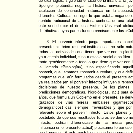
de diez siglos, siguiendo el ciclo de la infancia, la j
Spengler pretendía negar la Historia universal, p
«solución de continuidad histórica» en la supuest
diferentes Culturas; en rigor lo que estaba negando e
sentido tradicional de la historia continua de una total
este sentido por el de una Historia Universal cíclic
distributiva cuyas partes fuesen precisamente las «Cul
3. El porvenir infecto juega importantes pape
presente histórico (cultural-institucional, no sólo n
todas las actividades que tienen que ver con la plani
ya a escala individual, sino a escala social o política
tanto genéricamente a todo lo que tiene que ver con l
la llamada «Preología»), sino especificando aque
porvenir, que llamamos «porvenir aureolar», y que def
programas que, aún formulados desde el presente ac
ya realizados (en el porvenir infecto) influyen o reper
decisiones de nuestro presente. De los planes
predicciones demográficas, hidrológicas, &c.) para 
años, que formula un Gobierno en el presente, se deri
(trazados de vías férreas, embalses gigantesco
demográficos) casi siempre irreversibles y que por 
relevante sobre el porvenir infecto. Estos planes y
postulado de que sus resultados futuros se den como
infecto, podrían diferenciarse de las meras pred
influencia en el presente actual) precisamente por ese 
en el porvenir. A este postulado, cuando se compara 