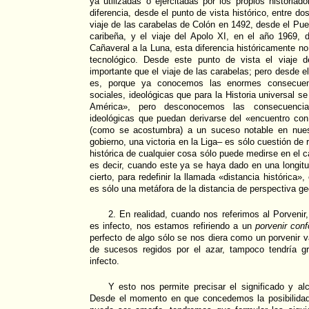
ya utilizadas o ejercitadas por los propios historiad
diferencia, desde el punto de vista histórico, entre d
viaje de las carabelas de Colón en 1492, desde el Pue
caribeña, y el viaje del Apolo XI, en el año 1969,
Cañaveral a la Luna, esta diferencia históricamente no
tecnológico. Desde este punto de vista el viaje
importante que el viaje de las carabelas; pero desde el
es, porque ya conocemos las enormes consecuenc
sociales, ideológicas que para la Historia universal s
América», pero desconocemos las consecuencia
ideológicas que puedan derivarse del «encuentro con
(como se acostumbra) a un suceso notable en nues
gobierno, una victoria en la Liga– es sólo cuestión de 
histórica de cualquier cosa sólo puede medirse en el 
es decir, cuando este ya se haya dado en una longitu
cierto, para redefinir la llamada «distancia histórica»
es sólo una metáfora de la distancia de perspectiva ge
2. En realidad, cuando nos referimos al Porvenir,
es infecto, nos estamos refiriendo a un
porvenir con
perfecto de algo sólo se nos diera como un porvenir
de sucesos regidos por el azar, tampoco tendría gr
infecto.
Y esto nos permite precisar el significado y al
Desde el momento en que concedemos la posibilidad