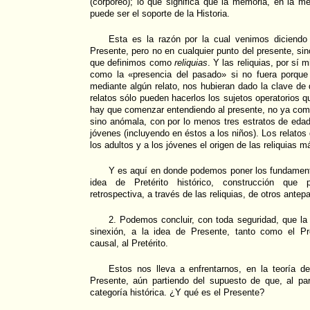
(corpóreo); lo que significa que la memoria, en la m
puede ser el soporte de la Historia.
Esta es la razón por la cual venimos diciendo
Presente, pero no en cualquier punto del presente, si
que definimos como
reliquias
. Y las reliquias, por sí
como la «presencia del pasado» si no fuera porque 
mediante algún relato, nos hubieran dado la clave de 
relatos sólo pueden hacerlos los sujetos operatorios q
hay que comenzar entendiendo al presente, no ya co
sino anómala, con por lo menos tres estratos de edad:
jóvenes (incluyendo en éstos a los niños). Los relatos 
los adultos y a los jóvenes el origen de las reliquias m
Y es aquí en donde podemos poner los fundamento
idea de Pretérito histórico, construcción que 
retrospectiva, a través de las reliquias, de otros ante
2. Podemos concluir, con toda seguridad, que la i
sinexión, a la idea de Presente, tanto como el Pr
causal, al Pretérito.
Estos nos lleva a enfrentarnos, en la teoría de
Presente, aún partiendo del supuesto de que, al pa
categoría histórica. ¿Y qué es el Presente?