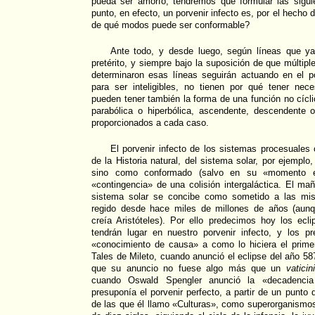
pueda ser amorfo, tendremos que formular las sigu
punto, en efecto, un porvenir infecto es, por el hecho 
de qué modos puede ser conformable?
Ante todo, y desde luego, según líneas que ya
pretérito, y siempre bajo la suposición de que múltip
determinaron esas líneas seguirán actuando en el po
para ser inteligibles, no tienen por qué tener nece
pueden tener también la forma de una función no cícli
parabólica o hiperbólica, ascendente, descendente o
proporcionados a cada caso.
El porvenir infecto de los sistemas procesuales 
de la Historia natural, del sistema solar, por ejempl
sino como conformado (salvo en su «momento exi
«contingencia» de una colisión intergaláctica. El m
sistema solar se concibe como sometido a las mis
regido desde hace miles de millones de años (aun
creía Aristóteles). Por ello predecimos hoy los ec
tendrán lugar en nuestro porvenir infecto, y los
«conocimiento de causa» a como lo hiciera el primer 
Tales de Mileto, cuando anunció el eclipse del año 58
que su anuncio no fuese algo más que un
vatici
cuando Oswald Spengler anunció la «decadenci
presuponía el porvenir perfecto, a partir de un punto
de las que él llamo «Culturas», como superorganismos 