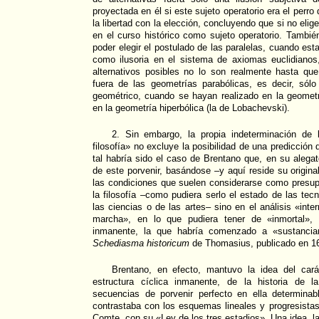
proyectada en él si este sujeto operatorio era el perro
la libertad con la elección, concluyendo que si no elig
en el curso histórico como sujeto operatorio. Tambié
poder elegir el postulado de las paralelas, cuando es
como ilusoria en el sistema de axiomas euclidianos
alternativos posibles no lo son realmente hasta qu
fuera de las geometrías parabólicas, es decir, sólo
geométrico, cuando se hayan realizado en la geometr
en la geometría hiperbólica (la de Lobachevski).
2. Sin embargo, la propia indeterminación de 
filosofía» no excluye la posibilidad de una predicción d
tal habría sido el caso de Brentano que, en su alegat
de este porvenir, basándose –y aquí reside su origina
las condiciones que suelen considerarse como presup
la filosofía –como pudiera serlo el estado de las tecn
las ciencias o de las artes– sino en el análisis «inter
marcha», en lo que pudiera tener de «inmortal», 
inmanente, la que habría comenzado a «sustanciar
Schediasma historicum
de Thomasius, publicado en 1
Brentano, en efecto, mantuvo la idea del carác
estructura cíclica inmanente, de la historia de l
secuencias de porvenir perfecto en ella determinab
contrastaba con los esquemas lineales y progresista
Comte, con su «Ley de los tres estadios». Una idea, 