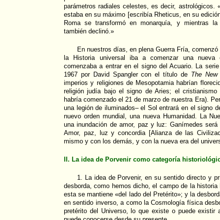
parámetros radiales celestes, es decir, astrológicos.
estaba en su máximo [escribía Rheticus, en su edición
Roma se transformó en monarquía, y mientras la 
también declinó.»
En nuestros días, en plena Guerra Fría, comenzó 
la Historia universal iba a comenzar una nueva e
comenzaba a entrar en el signo del Acuario. La serie
1967 por David Spangler con el título de
The New 
imperios y religiones de Mesopotamia habrían florecid
religión judía bajo el signo de Aries; el cristianism
habría comenzado el 21 de marzo de nuestra Era). Pe
una legión de iluminados– el Sol entrará en el signo d
nuevo orden mundial, una nueva Humanidad. La Nue
una inundación de amor, paz y luz: Ganímedes será 
Amor, paz, luz y concordia [Alianza de las Civiliz
mismo y con los demás, y con la nueva era del univer
II. La idea de Porvenir como categoría historiológi
1. La idea de Porvenir, en su sentido directo y pri
desborda, como hemos dicho, el campo de la historia
esta se mantiene «del lado del Pretérito»; y la desbo
en sentido inverso, a como la Cosmología física desbo
pretérito del Universo, lo que existe o puede existir
puede conocerse desde su presente.