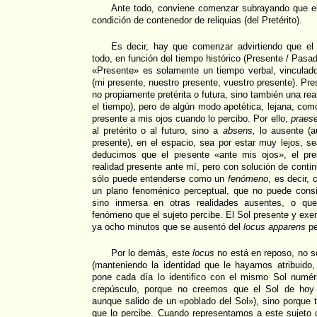
Ante todo, conviene comenzar subrayando que e
condición de contenedor de reliquias (del Pretérito).
Es decir, hay que comenzar advirtiendo que el
todo, en función del tiempo histórico (Presente / Pasa
«Presente» es solamente un tiempo verbal, vinculad
(mi presente, nuestro presente, vuestro presente). Pr
no propiamente pretérita o futura, sino también una re
el tiempo), pero de algún modo apotética, lejana, com
presente a mis ojos cuando lo percibo. Por ello,
praese
al pretérito o al futuro, sino a
absens,
lo ausente (a
presente), en el espacio, sea por estar muy lejos, se
deducimos que el presente «ante mis ojos», el pres
realidad presente ante mí, pero con solución de conti
sólo puede entenderse como un
fenómeno
, es decir,
un plano fenoménico perceptual, que no puede consi
sino inmersa en otras realidades ausentes, o qu
fenómeno que el sujeto percibe. El Sol presente y exe
ya ocho minutos que se ausentó del
locus apparens
pe
Por lo demás, este
locus
no está en reposo, no s
(manteniendo la identidad que le hayamos atribuid
pone cada día lo identifico con el mismo Sol numér
crepúsculo, porque no creemos que el Sol de hoy 
aunque salido de un «poblado del Sol»), sino porque 
que lo percibe. Cuando representamos a este sujeto óp