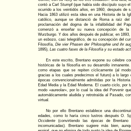
contó a Carl Stumpf (que había sido discípulo suyo el
ocurrido a los veintidós años, en 1860, después de s
Hacia 1863 utilizó esta idea en una Historia de la Ig
católico, aunque se distanció de Roma a raíz del 
proclamación del dogma de la infalibilidad del Pa
comenzó a enseñar su nueva concepción de la Hi
Wurzburgo. Y dos años después de publicar, en 1893, 
un esbozo, casi telegráfico, de su concepción del curs
Filosofía,
Die vier Phasen der Philosophie und ihr aug
1895),
Las cuatro fases de la Filosofía y su estado act
En este escrito, Brentano expone su célebre co
históricas de la filosofía en su desarrollo inmanente
como etapas que se repiten cíclicamente (al modo
gracias a los cuales predecimos el futuro) a lo largo
épocas convencionalmente admitidas por la Historia 
Edad Media y la Edad Moderna. El cuarto ciclo, por ta
modo «aureolar», por lo cual la idea del Porvenir q
automáticamente aludida y retrotraída al Pasado, co
virtual.
No por ello Brentano establece una discontinui
edades, como lo haría cinco lustros después O. S
Occidente
(convirtiendo las
épocas
de Brentano
incomunicadas). Brentano sugiere más bien, aun
espiral, que no elimina de todo punto la idea de Progre