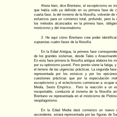
Ahora bien, dice Brentano, el escepticismo es in
que había sido ya definido en su primera fase de co
cuarta fase, la del invierno de la filosofía, volverán de
esfuerzos para un comienzo total, profundo; pero la
los métodos alcanzados en la primera fase, obligá
misticismo y del irracionalismo.
3. He aquí cómo Brentano cree poder identificar
supuestas cuatro fases de la filosofía.
En la Edad Antigua, la primera fase corresponderí
de los grandes sistemas, desde Tales o Anaximandro,
En esta fase primera la filosofía antigua elabora los
por su optimismo juvenil. Pero pronto viene la fatiga, 
el terreno de las urgencias prácticas. La segunda fase 
representada por los estoicos y por los epicúreo
cuestiones prácticas que por la especulación met
escepticismo y el eclecticismo comienzan a ocupar e
Media, Sexto Empírico... Pero la reacción a un es
insoportable, conducirá al invierno de la filosofía a
Brentano ve representada en el misticismo de Plotino
neopitagorismo.
En la Edad Media dará comienzo un nuevo ci
ascendente, estará representada por las figuras de 