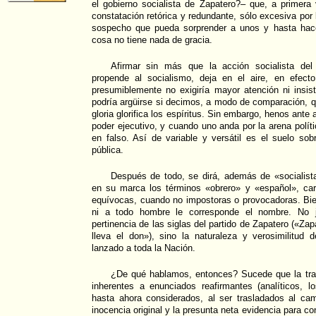
el gobierno socialista de Zapatero?– que, a primera
constatación retórica y redundante, sólo excesiva por l
sospecho que pueda sorprender a unos y hasta hace
cosa no tiene nada de gracia.
Afirmar sin más que la acción socialista del 
propende al socialismo, deja en el aire, en efect
presumiblemente no exigiría mayor atención ni insi
podría argüirse si decimos, a modo de comparación, qu
gloria glorifica los espíritus. Sin embargo, henos ante
poder ejecutivo, y cuando uno anda por la arena políti
en falso. Así de variable y versátil es el suelo so
pública.
Después de todo, se dirá, además de «socialist
en su marca los términos «obrero» y «español», car
equívocas, cuando no impostoras o provocadoras. Bie
ni a todo hombre le corresponde el nombre. No ju
pertinencia de las siglas del partido de Zapatero («Z
lleva el don»), sino la naturaleza y verosimilitud 
lanzado a toda la Nación.
¿De qué hablamos, entonces? Sucede que la tran
inherentes a enunciados reafirmantes (analíticos,
hasta ahora considerados, al ser trasladados al cam
inocencia original y la presunta neta evidencia para co