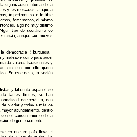
la organización interna de la
cios y los mercados; ataque a
onas; impedimentos a la libre
ónomos, fomentando, al mismo
ntonces, algo no muy distinto
 Algún tipo de socialismo de
r» rancia, aunque con nuevos
la democracia («burguesa»,
ble y maleable como para poder
ema de valores tradicionales y
s, sin que por ello quede
vida. En este caso, la Nación
istas y laberinto español, se
ado tantos límites, se han
 normalidad democrática, con
s de olvidar y todavía más de
ra mayor abundamiento, dentro
 con el consentimiento de la
rción de gente corriente.
ose en nuestro país lleva el