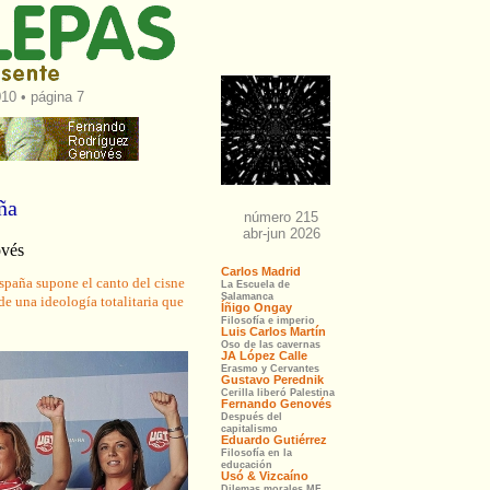
010 • página 7
ña
ovés
spaña supone el canto del cisne
de una ideología totalitaria que