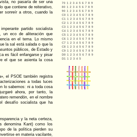
 vista, no pasaría de ser una
o que contiene de reiterativo,
r sonreír a otros, cuando la
imperante partido socialista
o, un eco de aliteración que
stencia en el tema. Lo mismo
e la sal está salada o que la
 asuntos públicos, de Estado y
ca es fácil enfangarse y pisar
bre el que se asienta la cosa
a», el PSOE también registra
acterizaciones a todas luces
n lo sabemos: ni a toda cosa
zgaré ahora, por tanto, la
apatero remendón, en el nombre
del desafío socialista que ha
sparencia y la neta certeza,
 los denomina Kant) como los
po de la política pierden su
nvertirse en materia vacilante,