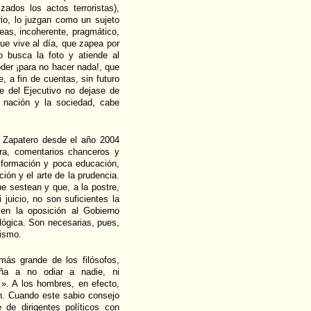
ados los actos terroristas),
io, lo juzgan como un sujeto
deas, incoherente, pragmático,
ue vive al día, que zapea por
o busca la foto y atiende al
der ¡para no hacer nada!, que
, a fin de cuentas, sin futuro
fe del Ejecutivo no dejase de
a nación y la sociedad, cabe
r Zapatero desde el año 2004
ra, comentarios chanceros y
 formación y poca educación,
ión y el arte de la prudencia.
e sestean y que, a la postre,
juicio, no son suficientes la
, en la oposición al Gobierno
ológica. Son necesarias, pues,
lismo.
más grande de los filósofos,
ña a no odiar a nadie, ni
ie.». A los hombres, en efecto,
n. Cuando este sabio consejo
 de dirigentes políticos con