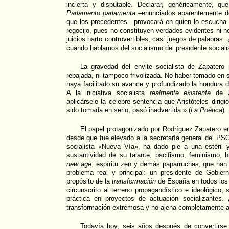
incierta y disputable. Declarar, genéricamente, q
Parlamento parlamenta
–enunciados aparentemente de 
que los precedentes– provocará en quien lo escucha 
regocijo, pues no constituyen verdades evidentes ni n
juicios harto controvertibles, casi juegos de palabra
cuando hablamos del socialismo del presidente sociali
La gravedad del envite socialista de Zapatero
rebajada, ni tampoco frivolizada. No haber tomado en 
haya facilitado su avance y profundizado la hondura d
A la iniciativa socialista
realmente existente
de Za
aplicársele la célebre sentencia que Aristóteles dirig
sido tomada en serio, pasó inadvertida.»
(
La Poética
).
El papel protagonizado por Rodríguez Zapatero en
desde que fue elevado a la secretaría general del PS
socialista «Nueva Vía», ha dado pie a una estéril 
sustantividad de su talante, pacifismo, feminismo,
new age
, espíritu zen y demás paparruchas, que han d
problema real y principal: un presidente de Gobier
propósito de la
transformación
de España en todos los 
circunscrito al terreno propagandístico e ideológico, 
práctica en proyectos de actuación socializantes.
transformación extremosa y no ajena completamente a 
Todavía hoy, seis años después de convertirse