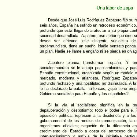
Una labor de zapa
Desde que José Luis Rodríguez Zapatero fijó su 
seis años, España ha sufrido un retroceso económico, p
profundo que está llegando a afectar a su propia co
sociedad desarrollada. Zapatero, ese señor que dice s
desea ser africano, ese dirigente socialista d
tercermundista, tiene un sueño. Nadie sensato ponga
un plan. Nadie se llame a engaño ni se pierda en diva
Zapatero planea transformar España. Y 
socialdemócrata se le antoja poco ambiciosa y pac
España constitucional, organizada según un modelo ec
mercado, moderna y atlantista, Rodríguez Zapat
profundo rechazo y una hostilidad no disimulada. A la
le ha declarado la batalla. Entonces, ¿qué tiene prep
Gobierno socialista para España y los españoles?
Si la vía al socialismo significa en la prá
depauperación y despotismo; todo el poder para el P
oposición política; represión a la disidencia y a los
gubernamental de los medios de comunicación, la en
organismos oficiales; negación de la diferencia en
crecimiento del Estado a costa del retroceso de la
intervencionismo y asfixia de la iniciativa parti