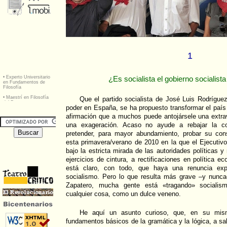
1
¿Es socialista el gobierno socialist
Que el partido socialista de José Luis Rodrígue
poder en España, se ha propuesto transformar el país 
afirmación que a muchos puede antojársele una extra
una exageración. Acaso no ayude a rebajar la co
pretender, para mayor abundamiento, probar su con
esta primavera/verano de 2010 en la que el Ejecutiv
bajo la estricta mirada de las autoridades políticas y
ejercicios de cintura, a rectificaciones en política 
está claro, con todo, que haya una renuncia expl
socialismo. Pero lo que resulta más grave –y nunc
Zapatero, mucha gente está «tragando» socialis
cualquier cosa, como un dulce veneno.
He aquí un asunto curioso, que, en su mism
fundamentos básicos de la gramática y la lógica, a sa