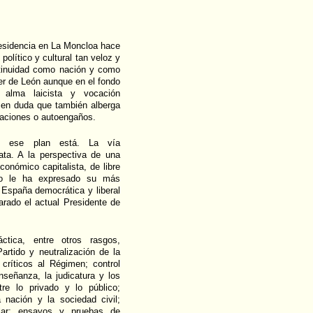
residencia en La Moncloa hace
olítico y cultural tan veloz y
ntinuidad como nación y como
er de León aunque en el fondo
e alma laicista y vocación
 en duda que también alberga
gaciones o autoengaños.
en ese plan está. La vía
ata. A la perspectiva de una
onómico capitalista, de libre
ero le ha expresado su más
 España democrática y liberal
arado el actual Presidente de
ctica, entre otros rasgos,
artido y neutralización de la
 críticos al Régimen; control
señanza, la judicatura y los
tre lo privado y lo público;
 nación y la sociedad civil;
cular; ensayos y pruebas de