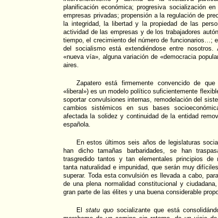
planificación económica; progresiva socialización en 
empresas privadas; propensión a la regulación de pre
la integridad, la libertad y la propiedad de las pers
actividad de las empresas y de los trabajadores aut
tiempo, el crecimiento del número de funcionarios…; e
del socialismo está extendiéndose entre nosotros.
«nueva vía», alguna variación de «democracia popula
aires.
Zapatero está firmemente convencido de que 
«liberal») es un modelo político suficientemente flexi
soportar convulsiones internas, remodelación del sist
cambios sistémicos en sus bases socioeconómica
afectada la solidez y continuidad de la entidad remo
española.
En estos últimos seis años de legislaturas social
han dicho tamañas barbaridades, se han traspas
trasgredido tantos y tan elementales principios de
tanta naturalidad e impunidad, que serán muy difícile
superar. Toda esta convulsión es llevada a cabo, pa
de una plena normalidad constitucional y ciudadana,
gran parte de las élites y una buena considerable propo
El
statu quo
socializante que está consolidánd