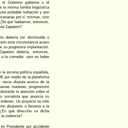
ue el
Gobierno gobierna
o el
la misma familia lingüística
una probable turbación y aun
ecesarias por sí mismas, sino
s. ¿De qué hablamos, entonces,
sta Zapatero?
 no debería ser disminuida o
serio esta circunstancia acaso
e su progresiva implantación.
patero debería, entonces,
ió a la comedia: «por no haber
 la escena política española,
OE por medio de la plataforma
y necia disputa acerca de la
 buenas maneras, progresismo
istraído la atención sobre el
no socialista que anuncia su
órdenes. Un proyecto no sólo
sino dispuesto a llevarse a la
 ¿En qué dirección va dicha
la violencia?
 en Presidente por
accidente