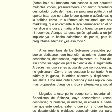
(como bajo su mandato han pasado a ser caracteriz
múltiples voces, presuntamente con ánimo reprobator
desnortado, corto de miras, sin programa político ni i
oportunista, que no sabe lo que quiere o adónde va, q
la política como un autómata sin voluntad, que sól
marketing, que únicamente busca permanecer en el po
hoy dice una cosa y mañana la contraria; un personaje
ni recorrido. Aunque tal descripción aplicada a un je
implicar ya un hecho calamitoso de por sí, para l
preguntarse además: ¿es eso todo?
A los miembros de los Gobiernos presididos po
suelen dedicarse, con intención asimismo demoledo
desdeñosos, destacando, especialmente, su falta de
así como su negación para la ciencia de la argumentac
A veces, incluso se les acusa de que son ociosos, qu
no gobiernan. ¡Como si se desease lo contrario! A mi 
sátira y la guasa, la crítica altanera y displicente
socialista. Urge más crítica política y más réplica ide
más propuestas claras de crítica y alternativa al socia
Llegados a este punto bueno sería recordar al 
Benedictus de Spinoza, cuyo pensamiento «ense
despreciar, ni burlarse, ni irritarse, ni envidiar a nad
hay que entenderlos, saber lo que son y lo que hace
es desatendido u olvidado, especialmente por parte