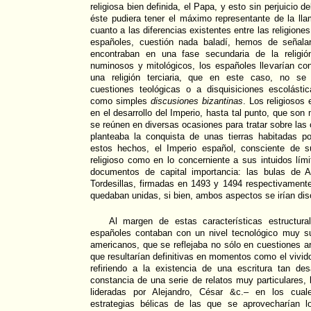
religiosa bien definida, el Papa, y esto sin perjuicio d
éste pudiera tener el máximo representante de la ll
cuanto a las diferencias existentes entre las religione
españoles, cuestión nada baladí, hemos de señala
encontraban en una fase secundaria de la religió
numinosos y mitológicos, los españoles llevarían con
una religión terciaria, que en este caso, no se 
cuestiones teológicas o a disquisiciones escolásti
como simples
discusiones bizantinas
. Los religiosos
en el desarrollo del Imperio, hasta tal punto, que son 
se reúnen en diversas ocasiones para tratar sobre las
planteaba la conquista de unas tierras habitadas 
estos hechos, el Imperio español, consciente de s
religioso como en lo concerniente a sus intuidos lími
documentos de capital importancia: las bulas de A
Tordesillas, firmadas en 1493 y 1494 respectivament
quedaban unidas, si bien, ambos aspectos se irían di
Al margen de estas características estructur
españoles contaban con un nivel tecnológico muy su
americanos, que se reflejaba no sólo en cuestiones a
que resultarían definitivas en momentos como el viv
refiriendo a la existencia de una escritura tan des
constancia de una serie de relatos muy particulares, 
lideradas por Alejandro, César &c.– en los cual
estrategias bélicas de las que se aprovecharían l