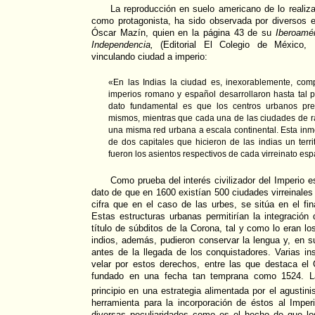
La reproducción en suelo americano de lo realiz
como protagonista, ha sido observada por diversos e
Óscar Mazín, quien en la página 43 de su
Iberoamér
Independencia,
(Editorial El Colegio de México, 
vinculando ciudad a imperio:
«En las Indias la ciudad es, inexorablemente, com
imperios romano y español desarrollaron hasta tal p
dato fundamental es que los centros urbanos preh
mismos, mientras que cada una de las ciudades de ra
una misma red urbana a escala continental. Esta inm
de dos capitales que hicieron de las indias un terri
fueron los asientos respectivos de cada virreinato esp
Como prueba del interés civilizador del Imperio 
dato de que en 1600 existían 500 ciudades virreinales
cifra que en el caso de las urbes, se sitúa en el fi
Estas estructuras urbanas permitirían la integración 
título de súbditos de la Corona, tal y como lo eran l
indios, además, pudieron conservar la lengua y, en s
antes de la llegada de los conquistadores. Varias in
velar por estos derechos, entre las que destaca el
fundado en una fecha tan temprana como 1524. La 
principio en una estrategia alimentada por el agustini
herramienta para la incorporación de éstos al Imper
diversas peculiaridades como es el hecho de que lo