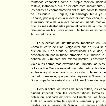
territorios españoles como el propio México, declar
festivo, instando a que se celebre este sacramento y
las calles en conmemoración del triunfo sobre la muer
de Jesucristo. El Corpus, sin embargo, tenía ya u
España, por lo que en la nueva ciudad mexicana, su 
el mismo inicio de la nueva población, siendo motivo 
que las más destacadas personalidades de la urbe, t
relevancia en las procesiones. De todas estas vici
Actas del Cabildo.
La sucesión de instituciones imperiales en Ci
Como muestra de ellos, valga citar que en 1534 se
que en 1551 se funda su universidad. La ciudad, 
despoblación por la fuerte atracción que supuso l
cabeza del virreinato del mismo nombre, constituirí
viaje a las tierras más extremas del Imperio, las islas 
la Ciudad de México sería el punto de partida desde el
en fraile agustino en esa misma ciudad, planearía pri
llamado tornaviaje, que permitía regresar a Nueva Es
Su acompañante sería el ilustre Miguel López de Legaz
Pero si sobre los restos de Tenochtitlán, los espa
ciudad imperial, con las características formales
población, edificada
ex novo
, de Puebla de Los Ángel
1531 en la ruta entre la capital y Veracruz y por l
traídas por el Galeón de Manila. Sin ningún condici