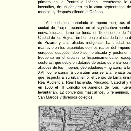
primero en la Península Ibérica –recuérdese la 
incendios, de un desierto en la zona septentrional d
modelo– y después allende el Océano.
Así pues, desmantelado el Imperio inca, tras el f
ciudad de Jauja –repárese en el significativo nombr
nueva ciudad-, Lima se funda el 18 de enero de 1
Ciudad de los Reyes, en homenaje al día de la toma de 
de Pizarro y sus aliados indígenas. La ciudad, de
mantuvieron los españoles con los restos del Imperio
europeos después, debió ser fortificada y posterior
frecuente en el urbanismo hispanoamericano, exce
costeras, que debieron dotarse de estas defensar corti
ataques de los imperios depredadores –Inglaterra a la 
XVII comenzarían a constituir una seria amenaza par
que respecta a su urbanismo, el centro de Lima unir
Real Audiencia, Real Hacienda, Mercado, Catedral y 
en 1583 el III Concilio de América del Sur. Fuer
levantarían, 12 conventos masculinos, 6 femeninos, 
San Marcos y diversos colegios.