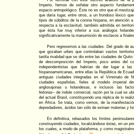
Imperio, hemos de señalar otro aspecto fundamenta
espacio antropológico. Éste no es otro que el mestizaj
que daría lugar, entre otros, a un frondoso léxico qu
tipos de súbditos de la corona hispana, en atención a
respecta a la esclavitud, también admitida en territo
que ésta fue muy inferior a sus análogos holande
significativamente la manumisión de esclavos a finales
Pero regresemos a las ciudades. Del grado de au
que gozaban urbes que controlaban vastos territorio
tardía rivalidad que se dio entre las ciudades de Quit
de descomposición del Imperio, poco antes del c
independentistas que habrían de dar lugar a las 
hispanoamericanas, entre ellas la República de Ecuad
antiguas ciudades integradas en el Virreinato de 
ciudades españolas, fieles al modelo imperial de
anglosajonas u holandesas, e inclusos las facto
feitorias
– de índole comercial, razón por la cual se ubi
del actual Brasil, constituyendo una réplica de lo real
en África. Se trata, como vemos, de la manifestació
depredadores, ávidos tan sólo de extraer materias y 
En definitiva, rebasados los límites peninsulare
construyendo ciudades, localizándose éstas, en un pri
los cuales, a modo de plataforma, y como magistralme
{6}