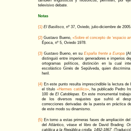
también lingüísticos y filosóficos, permiten, por ej
televisivo debate.
Notas
{1}
El Basilisco,
nº 37, Oviedo, julio-diciembre de 2005
{2}
Gustavo Bueno,
«Sobre el concepto de ‘espacio an
Época, nº 5, Oviedo 1978.
{3}
Gustavo Bueno, en su
España frente a Europa
(Al
distinguió entre imperios generadores e imperios d
ortogramas políticos, distinción en la cual inte
escolástico Ginés de Sepúlveda, quien discrimina 
heril.
{4}
En este punto resulta imprescindible la lectura de l
el título
«Hermes católico»
, ha publicado Pedro I
100 de
El Catoblepas.
En este monumental trabajo, 
de los diversos reajustes que sufrió el despli
correcciones derivadas de la puesta en práctica d
de este modo su dinamismo.
{5}
En torno a estas primeras fases de ampliación del 
del Atlántico, véase el libro de David Brading:
Or
católica a la República criolla. 1492-1867
. (Traducci