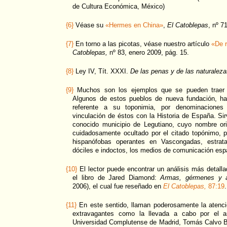
de Cultura Económica, México)
{6}
Véase su
«Hermes en China»
,
El Catoblepas
, nº 7
{7}
En torno a las picotas, véase nuestro artículo
«De r
Catoblepas,
nº 83, enero 2009, pág. 15.
{8}
Ley IV, Tít. XXXI.
De las penas y de las naturaleza
{9}
Muchos son los ejemplos que se pueden traer a
Algunos de estos pueblos de nueva fundación, ha
referente a su toponimia, por denominaciones
vinculación de éstos con la Historia de España. Si
conocido municipio de Legutiano, cuyo nombre orig
cuidadosamente ocultado por el citado topónimo, po
hispanófobas operantes en Vascongadas, estra
dóciles e indoctos, los medios de comunicación esp
{10}
El lector puede encontrar un análisis más detalla
el libro de Jared Diamond:
Armas, gérmenes y 
2006), el cual fue reseñado en
El Catoblepas,
87:19
.
{11}
En este sentido, llaman poderosamente la atenció
extravagantes como la llevada a cabo por el an
Universidad Complutense de Madrid, Tomás Calvo Bu