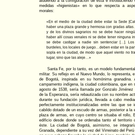
aludiendo a la configuración de ésta e introduciendo 
medidas «higienistas» en lo que respecta a aspe
morales:
«En el medio de la ciudad debe estar la Sede [Cat
haber una plaza grande y hermosa con gradas altas…
y de los divinos sagrarios no se debe hacer ning
haber allí cosas venales ni se debe tener ninguna inm
se debe castigar a nadie sin sentenciar […]. Los 
burdeles, los locales de juego…deben estar en la part
sopla en la ciudad, de modo que aquel viento no tra
lugar, sino que las aleje…»
Santa Fe, por lo tanto, es un modelo fundamenta
militar. Su reflejo en el Nuevo Mundo, lo representa, e
de Bogotá, inspirada en su homónima granadina.
campamento indígena, la ciudad colombiana, que en s
agosto de 1538, sería llamada por Gonzalo Jiménez
de la Esperanza, sería rebautizada con su nombre actu
durante su fundación jurídica, llevada a cabo medi
perfectamente institucionalizadas entre las que se 
cabildo dotado de un escudo de armas, posterior a la 
plaza de armas, en cuyo centro se situaba el rollo, 
edificio desde donde se ordenaba tanto el territori
éste. La ciudad de Bogotá, asimismo, se integrarí
Granada, dependiente a su vez del Virreinato del Perú