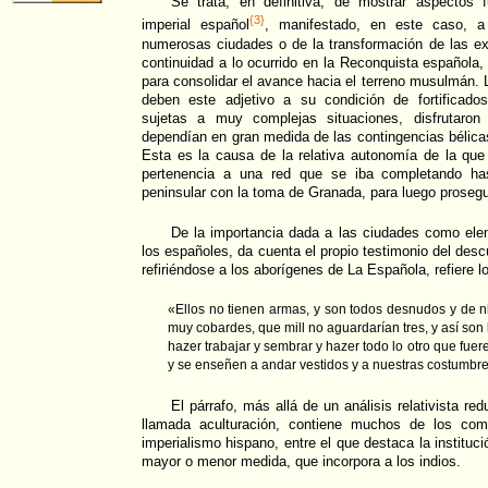
Se trata, en definitiva, de mostrar aspectos 
{3}
imperial español
, manifestado, en este caso, a
numerosas ciudades o de la transformación de las ex
continuidad a lo ocurrido en la Reconquista española, 
para consolidar el avance hacia el terreno musulmán. 
deben este adjetivo a su condición de fortificado
sujetas a muy complejas situaciones, disfrutaron 
dependían en gran medida de las contingencias bélic
Esta es la causa de la relativa autonomía de la que
pertenencia a una red que se iba completando has
peninsular con la toma de Granada, para luego prosegui
De la importancia dada a las ciudades como elem
los españoles, da cuenta el propio testimonio del descu
refiriéndose a los aborígenes de La Española, refiere lo
«Ellos no tienen armas, y son todos desnudos y de n
muy cobardes, que mill no aguardarían tres, y así son
hazer trabajar y sembrar y hazer todo lo otro que fuer
y se enseñen a andar vestidos y a nuestras costumbr
El párrafo, más allá de un análisis relativista re
llamada aculturación, contiene muchos de los comp
imperialismo hispano, entre el que destaca la institu
mayor o menor medida, que incorpora a los indios.