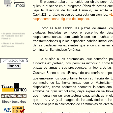
El presente trabajo, ha tenido por objeto servir d
quien lo suscribe en el programa
Plaza de Armas
que,
bajo la dirección de Ismael Carvallo, se emite a
Capital21. El título escogido para esta emisión fue:
«L
hispanoamericana: figuras del imperio»
.
Como es bien sabido, las plazas de armas, con
ciudades fundadas
ex novo
, el epicentro del des
hispanoamericanas, pero también son, en muchas oc
transformaciones que los españoles habrían introducid
de las ciudades ya existentes que encontrarían en s
terminarían llamándose América.
La alusión a las ceremonias, que contarían pa
fundados
ex profeso
, nos permitirá introducir, como 
plazas de armas y sus precedentes, la Teoría de las I
Gustavo Bueno en su «Ensayo de una teoría antropoló
que emplearemos conjuntamente con su Teoría del E
por medio de las herramientas que el Materialism
disposición, como podremos acometer la tarea analít
ámbitos de gran simbolismo, cuya expresión se lleva
que integran en su arquitectura características y el
que, a su vez, y al margen de las actividades a las
escenario para la celebración de ceremonias de diversa