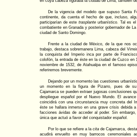
en cuya cabeza figuraba la ciudad de Lima, también de
De la vigencia del modelo que supuso Santa F
continente, da cuenta el hecho de que, incluso, alg
participarían de este
trasplante
urbanístico. Tal es e
combatiente en Granada y posterior gobernador de La 
ciudad de Santo Domingo.
Frente a la ciudad de México, de la que nos oc
trabajo, destaca sobremanera Lima, cabeza del Virrei
la conquista del Imperio inca por parte de Francisc
colofón, la entrada de éste en la ciudad de Cuzco en 1
noviembre de 1532, de Atahualpa en el famoso epis
referiremos brevemente.
Dejando por un momento las cuestiones urbanísti
un momento en la figura de Pizarro, pues de su
Cajamarca se pueden extraer jugosas conclusiones que
despliegue español por el Nuevo Mundo. El avance 
coincidirá con una circunstancia muy concreta del I
éste se hallara inmerso en una grave crisis debida a
facciones ávidas de acceder al poder. Sin embargo, 
única que actuó a favor del conquistador español.
Por lo que se refiere a la
cita
de Cajamarca, desta
acudirá envuelto en muy barrocos ceremoniales a