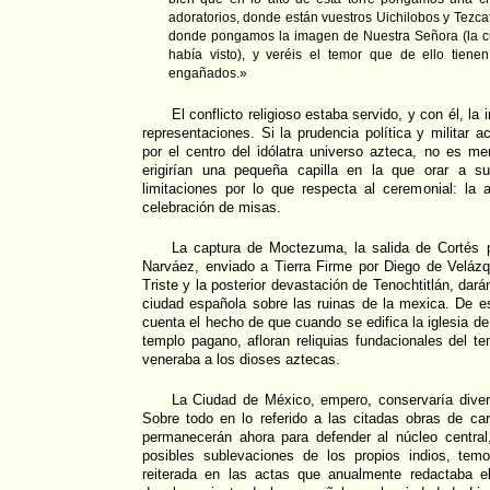
adoratorios, donde están vuestros Uichilobos y Tezc
donde pongamos la imagen de Nuestra Señora (la 
había visto), y veréis el temor que de ello tiene
engañados.»
El conflicto religioso estaba servido, y con él, l
representaciones. Si la prudencia política y militar 
por el centro del idólatra universo azteca, no es m
erigirían una pequeña capilla en la que orar a su
limitaciones por lo que respecta al ceremonial: la 
celebración de misas.
La captura de Moctezuma, la salida de Cortés p
Narváez, enviado a Tierra Firme por Diego de Velázq
Triste y la posterior devastación de Tenochtitlán, dará
ciudad española sobre las ruinas de la mexica. De e
cuenta el hecho de que cuando se edifica la iglesia de
templo pagano, afloran reliquias fundacionales del t
veneraba a los dioses aztecas.
La Ciudad de México, empero, conservaría diver
Sobre todo en lo referido a las citadas obras de car
permanecerán ahora para defender al núcleo central
posibles sublevaciones de los propios indios, te
reiterada en las actas que anualmente redactaba e