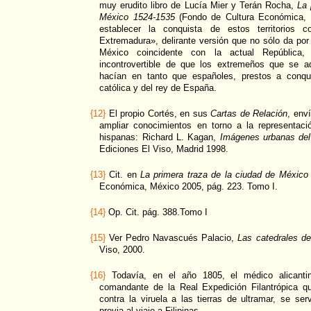
muy erudito libro de Lucía Mier y Terán Rocha,
La 
México 1524-1535
(Fondo de Cultura Económica, M
establecer la conquista de estos territorios 
Extremadura», delirante versión que no sólo da por
México coincidente con la actual República
incontrovertible de que los extremeños que se ad
hacían en tanto que españoles, prestos a conqu
católica y del rey de España.
{12}
El propio Cortés, en sus
Cartas de Relación
, env
ampliar conocimientos en torno a la representac
hispanas: Richard L. Kagan,
Imágenes urbanas del
Ediciones El Viso, Madrid 1998.
{13}
Cit. en
La primera traza de la ciudad de México
Económica, México 2005, pág. 223. Tomo I.
{14}
Op. Cit. pág. 388.Tomo I
{15}
Ver Pedro Navascués Palacio,
Las catedrales d
Viso, 2000.
{16}
Todavía, en el año 1805, el médico alicantin
comandante de la Real Expedición Filantrópica qu
contra la viruela a las tierras de ultramar, se s
previa al viaje a Filipinas.