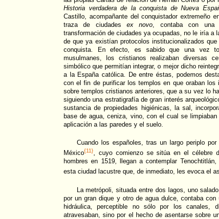
Historia verdadera de la conquista de Nueva Esp
Castillo, acompañante del conquistador extremeño e
traza de ciudades
ex novo
, contaba con una l
transformación de ciudades ya ocupadas, no le iría a 
de que ya existían protocolos institucionalizados que
conquista. En efecto, es sabido que una vez t
musulmanes, los cristianos realizaban diversas ce
simbólico que permitían integrar, o mejor dicho reinteg
a la España católica. De entre éstas, podemos desta
con el fin de purificar los templos en que oraban los
sobre templos cristianos anteriores, que a su vez lo h
siguiendo una estratigrafía de gran interés arqueológi
sustancia de propiedades higiénicas, la sal, incorpo
base de agua, ceniza, vino, con el cual se limpiaba
aplicación a las paredes y el suelo.
Cuando los españoles, tras un largo periplo p
{11}
México
, cuyo comienzo se sitúa en el célebre
hombres en 1519, llegan a contemplar Tenochtitlán, 
esta ciudad lacustre que, de inmediato, les evoca el 
La metrópoli, situada entre dos lagos, uno salad
por un gran dique y otro de agua dulce, contaba con 
hidráulica, perceptible no sólo por los canales,
atravesaban, sino por el hecho de asentarse sobre un 