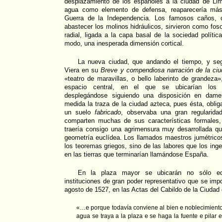
desplazamiento de los españoles a la ciudad de Li
agua como elemento de defensa, reaparecería más 
Guerra de la Independencia. Los famosos caños, c
abastecer los molinos hidráulicos, sirvieron como fos
radial, ligada a la capa basal de la sociedad polític
modo, una inesperada dimensión cortical.
La nueva ciudad, que andando el tiempo, y se
Viera en su
Breve y compendiosa narración de la ci
«teatro de maravillas, o bello laberinto de grandeza»
espacio central, en el que se ubicarían los e
desplegándose siguiendo una disposición en damer
medida la traza de la ciudad azteca, pues ésta, oblig
un suelo
fabricado
, observaba una gran regularida
comparten muchas de sus características formales,
traería consigo una agrimensura muy desarrollada qu
geometría euclídea. Los llamados maestros jumétrico
los teoremas griegos, sino de las labores que los ing
en las tierras que terminarían llamándose España.
En la plaza mayor se ubicarán no sólo edif
instituciones de gran poder representativo que se impo
agosto de 1527, en las Actas del Cabildo de la Ciudad
«…e porque todavía conviene al bien e noblecimiento
agua se traya a la plaza e se haga la fuente e pilar 