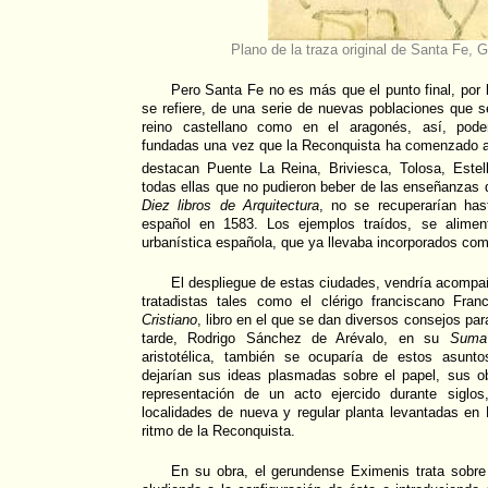
Plano de la traza original de Santa Fe,
Pero Santa Fe no es más que el punto final, por 
se refiere, de una serie de nuevas poblaciones que se
reino castellano como en el aragonés, así, pod
fundadas una vez que la Reconquista ha comenzado a 
destacan Puente La Reina, Briviesca, Tolosa, Estella
todas ellas que no pudieron beber de las enseñanzas 
Diez libros de Arquitectura
, no se recuperarían has
español en 1583. Los ejemplos traídos, se aliment
urbanística española, que ya llevaba incorporados co
El despliegue de estas ciudades, vendría acompa
tratadistas tales como el clérigo franciscano Fra
Cristiano
, libro en el que se dan diversos consejos pa
tarde, Rodrigo Sánchez de Arévalo, en su
Suma 
aristotélica, también se ocuparía de estos asunto
dejarían sus ideas plasmadas sobre el papel, sus o
representación de un acto ejercido durante siglos
localidades de nueva y regular planta levantadas en 
ritmo de la Reconquista.
En su obra, el gerundense Eximenis trata sobr