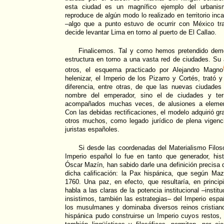
esta ciudad es un magnífico ejemplo del urbanism
reproduce de algún modo lo realizado en territorio i
–algo que a punto estuvo de ocurrir con México tr
decide levantar Lima en torno al puerto de El Callao.
Finalicemos. Tal y como hemos pretendido demo
estructura en torno a una vasta red de ciudades. Su á
otros, el esquema practicado por Alejandro Magno
helenizar, el Imperio de los Pizarro y Cortés, trató y
diferencia, entre otras, de que las nuevas ciudades
nombre del emperador, sino el de ciudades y terri
acompañados muchas veces, de alusiones a element
Con las debidas rectificaciones, el modelo adquirió gr
otros muchos, como legado jurídico de plena vigenci
juristas españoles.
Si desde las coordenadas del Materialismo Filos
Imperio español lo fue en tanto que generador, hi
Óscar Mazín, han sabido darle una definición precisa
dicha calificación: la Pax hispánica, que según Maz
1760. Una paz, en efecto, que resultaría, en princip
habla a las claras de la potencia institucional –instit
insistimos, también las estrategias– del Imperio espa
los musulmanes y dominaba diversos reinos cristia
hispánica pudo construirse un Imperio cuyos restos, 