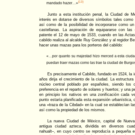
{13}
mandado hazer…»
Junto a esta institución penal, la Ciudad de 
interés en dotarse de diversos símbolos tales com
así como de la posibilidad de incorporarse como u
castellanas. La aspiración de equipararse con las
patente el 12 de mayo de 1533, cuando en las Actas
cabildo realiza al alcalde Ruy González y al regidor 
hacer unas mazas para los porteros del cabildo:
«…por quanto su majestad hizo merced a esta ciudad
puedan traer mazas como las trae la ciudad de Burg
Es precisamente el Cabildo, fundado en 1524, la i
años dirija el crecimiento de la ciudad. La estructur
núcleo central poblado por españoles, siendo los 
preferencia en el reparto de solares y huertos; y una p
en principio los nativos en una zonificación cada 
punto estaría planificada esta expansión urbanística,
una «traza de la Cibdad» en la cual se establecían la
así como la propiedad de los mismos.
La nueva Ciudad de México, capital de Nueva 
antigua ciudad azteca, dividida en diversos cua
nahualt–, en cuyo centro se reproducía a pequeña es