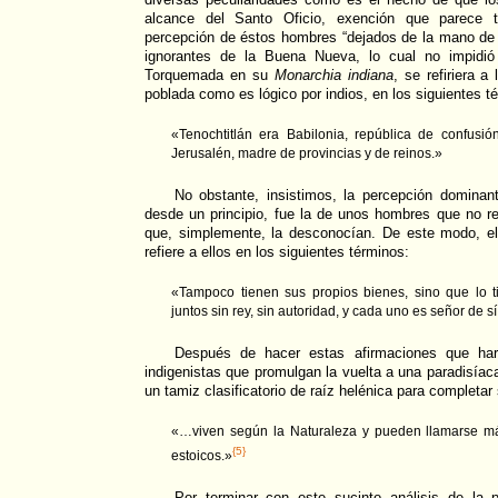
alcance del Santo Oficio, exención que parece te
percepción de éstos hombres “dejados de la mano de
ignorantes de la Buena Nueva, lo cual no impidi
Torquemada en su
Monarchia indiana
, se refiriera a
poblada como es lógico por indios, en los siguientes t
«Tenochtitlán era Babilonia, república de confusi
Jerusalén, madre de provincias y de reinos.»
No obstante, insistimos, la percepción dominan
desde un principio, fue la de unos hombres que no re
que, simplemente, la desconocían. De este modo, e
refiere a ellos en los siguientes términos:
«Tampoco tienen sus propios bienes, sino que lo 
juntos sin rey, sin autoridad, y cada uno es señor de s
Después de hacer estas afirmaciones que harí
indigenistas que promulgan la vuelta a una paradisíac
un tamiz clasificatorio de raíz helénica para completar 
«…viven según la Naturaleza y pueden llamarse m
{5}
estoicos.»
Por terminar con este sucinto análisis de la 