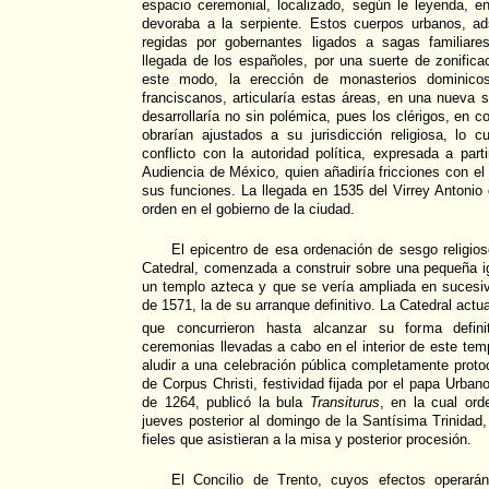
espacio ceremonial, localizado, según le leyenda, en
devoraba a la serpiente. Estos cuerpos urbanos, ad
regidas por gobernantes ligados a sagas familiares
llegada de los españoles, por una suerte de zonificac
este modo, la erección de monasterios dominicos
franciscanos, articularía estas áreas, en una nueva s
desarrollaría no sin polémica, pues los clérigos, en co
obrarían ajustados a su jurisdicción religiosa, lo 
conflicto con la autoridad política, expresada a par
Audiencia de México, quien añadiría fricciones con el
sus funciones. La llegada en 1535 del Virrey Antoni
orden en el gobierno de la ciudad.
El epicentro de esa ordenación de sesgo religios
Catedral, comenzada a construir sobre una pequeña i
un templo azteca y que se vería ampliada en sucesiv
de 1571, la de su arranque definitivo. La Catedral actu
que concurrieron hasta alcanzar su forma definit
ceremonias llevadas a cabo en el interior de este te
aludir a una celebración pública completamente proto
de Corpus Christi, festividad fijada por el papa Urban
de 1264, publicó la bula
Transiturus
, en la cual ord
jueves posterior al domingo de la Santísima Trinidad,
fieles que asistieran a la misa y posterior procesión.
El Concilio de Trento, cuyos efectos operará