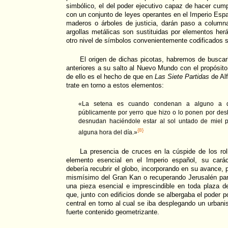
simbólico, el del poder ejecutivo capaz de hacer cump
con un conjunto de leyes operantes en el Imperio Españ
maderos o árboles de justicia, darán paso a columna
argollas metálicas son sustituidas por elementos herá
otro nivel de símbolos convenientemente codificados s
El origen de dichas picotas, habremos de buscar
anteriores a su salto al Nuevo Mundo con el propósito
de ello es el hecho de que en
Las Siete Partidas
de Al
trate en torno a estos elementos:
«La setena es cuando condenan a alguno a q
públicamente por yerro que hizo o lo ponen por desh
desnudan haciéndole estar al sol untado de miel
{8}
alguna hora del día.»
La presencia de cruces en la cúspide de los rol
elemento esencial en el Imperio español, su carác
debería recubrir el globo, incorporando en su avance, p
mismísimo del Gran Kan o recuperando Jerusalén para
una pieza esencial e imprescindible en toda plaza de
que, junto con edificios donde se albergaba el poder po
central en torno al cual se iba desplegando un urbani
fuerte contenido geometrizante.