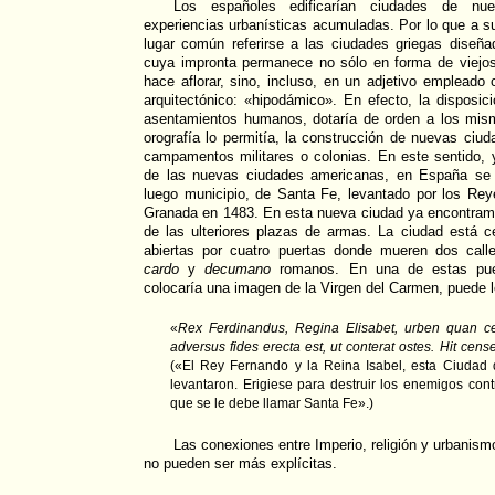
Los españoles edificarían ciudades de nue
experiencias urbanísticas acumuladas. Por lo que a su
lugar común referirse a las ciudades griegas diseñ
cuya impronta permanece no sólo en forma de viejos
hace aflorar, sino, incluso, en un adjetivo empleado 
arquitectónico: «hipodámico». En efecto, la disposi
asentamientos humanos, dotaría de orden a los mism
orografía lo permitía, la construcción de nuevas ci
campamentos militares o colonias. En este sentido,
de las nuevas ciudades americanas, en España se h
luego municipio, de Santa Fe, levantado por los Rey
Granada en 1483. En esta nueva ciudad ya encontramo
de las ulteriores plazas de armas. La ciudad está c
abiertas por cuatro puertas donde mueren dos call
cardo
y
decumano
romanos. En una de estas puer
colocaría una imagen de la Virgen del Carmen, puede le
«
Rex Ferdinandus, Regina Elisabet, urben quan ce
adversus fides erecta est, ut conterat ostes. Hit cen
(«El Rey Fernando y la Reina Isabel, esta Ciudad
levantaron. Erigiese para destruir los enemigos cont
que se le debe llamar Santa Fe».)
Las conexiones entre Imperio, religión y urbanismo
no pueden ser más explícitas.