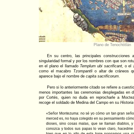
Plano de Tenochtitlán
En su centro, las principales construcciones 
singularidad formal y por los nombres con que son rot
en el plano el llamado
Templum ubi sacrificant,
o el
como el macabro
Tzompantli
o altar de cráneos qu
aparece bajo el nombre de
capita sacrificorum
.
Pero si lo anteriormente citado se refiere a cuest
menos importantes las ceremonias desplegadas en d
por Cortés, quien no duda en reprocharle a Mocte
recoge el soldado de Medina del Campo en su
Histori
«Señor Montezuma: no sé yo cómo un tan gran señor
merced es, no haya colegido en su pensamiento cómo 
dioses, sino cosas malas, que se llaman diablos, 
conozca y todos sus papas lo vean claro, hacedme
bien que en lo alto de esta torre pongamos una cr