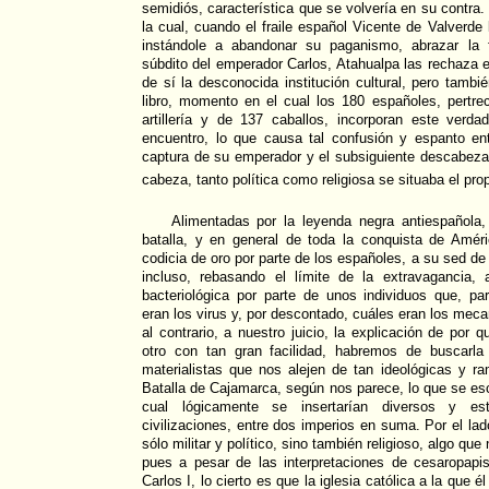
semidiós, característica que se volvería en su contra
la cual, cuando el fraile español Vicente de Valverde l
instándole a abandonar su paganismo, abrazar la f
súbdito del emperador Carlos, Atahualpa las rechaza e
de sí la desconocida institución cultural, pero tambi
libro, momento en el cual los 180 españoles, pertr
artillería y de 137 caballos, incorporan este verd
encuentro, lo que causa tal confusión y espanto ent
captura de su emperador y el subsiguiente descabeza
cabeza, tanto política como religiosa se situaba el pro
Alimentadas por la leyenda negra antiespañola, 
batalla, y en general de toda la conquista de Améri
codicia de oro por parte de los españoles, a su sed de 
incluso, rebasando el límite de la extravagancia,
bacteriológica por parte de unos individuos que, pa
eran los virus y, por descontado, cuáles eran los me
al contrario, a nuestro juicio, la explicación de por 
otro con tan gran facilidad, habremos de buscarl
materialistas que nos alejen de tan ideológicas y r
Batalla de Cajamarca, según nos parece, lo que se esc
cual lógicamente se insertarían diversos y est
civilizaciones, entre dos imperios en suma. Por el lado
sólo militar y político, sino también religioso, algo que
pues a pesar de las interpretaciones de cesaropapis
Carlos I, lo cierto es que la iglesia católica a la que 