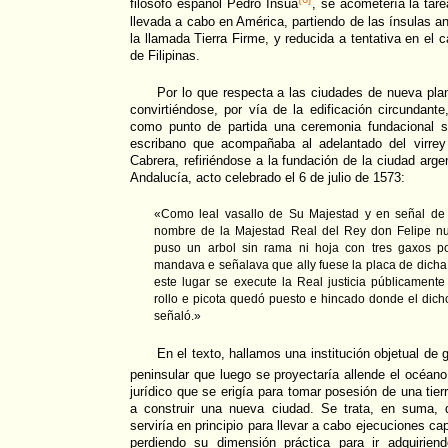
filósofo español Pedro Insua
, se acometería la tare
llevada a cabo en América, partiendo de las ínsulas a
la llamada Tierra Firme, y reducida a tentativa en el c
de Filipinas.
Por lo que respecta a las ciudades de nueva plan
convirtiéndose, por vía de la edificación circundant
como punto de partida una ceremonia fundacional sim
escribano que acompañaba al adelantado del virrey
Cabrera, refiriéndose a la fundación de la ciudad arg
Andalucía, acto celebrado el 6 de julio de 1573:
«Como leal vasallo de Su Majestad y en señal de
nombre de la Majestad Real del Rey don Felipe n
puso un arbol sin rama ni hoja con tres gaxos po
mandava e señalava que ally fuese la placa de dich
este lugar se execute la Real justicia públicamente
rollo e picota quedó puesto e hincado donde el di
señaló.»
En el texto, hallamos una institución objetual de
peninsular que luego se proyectaría allende el océano:
jurídico que se erigía para tomar posesión de una tie
a construir una nueva ciudad. Se trata, en suma, 
serviría en principio para llevar a cabo ejecuciones ca
perdiendo su dimensión práctica para ir adquirien