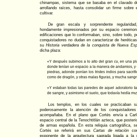
chinampas, sistema que se basaba en el clavado d
arrollando raíces, hasta consolidar un firme sobre 
cultivar.
De gran escala y sorprendente regularidad
hondamente impresionados por su espacio ceremonia
edificaciones que lo conformaban, sino, sobre todo, 
conquistadores no dudan en caracterizar de heréticas.
su
Historia verdadera de la conquista de Nueva Es
dicha plaza:
«Y después subimos a lo alto del gran
cu
, en una pl
donde tenían un espacio a la manera de andamios, y 
piedras, adonde ponían los tristes indios para sacrific
como de dragón, y otras malas figuras, y mucha san
«Y estaban todas las paredes de aquel adoratorio t
de sangre, y asimismo el suelo, que todavía hedía 
Los templos, en los cuales se practicaban sa
poderosamente la atención de los conquistadore
acompañaba. En el plano que Cortés envía a Carl
espacio central de la Tenochtitlán azteca, que posteri
de armas española. En esta reliquia cartográfica, s
Cortés se referirá en sus
Cartas de relación
com
exponente de la arquitectura sagrada ligada a la r