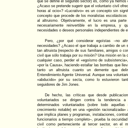
que se define el segundo sector) es, como ya hemos 
¿Acaso se pretende sugerir que el voluntario civil ofr
horas al ocio»? «Lucrativo» es un concepto sin signi
concepto que procede de los moralistas escolásticos
al altruismo. Objetivamente, el lucro es una part
necesariamente reinvertible en la empresa, y q
necesidades o deseos personales independientes de el
Pero, ¿por qué considerar egoístas –no alt
necesidades? ¿Acaso el que trabaja a cambio de un s
tan altruista (respecto de sus familiares, amigos o co
civil que sólo trabaja por su misión? Una misión en la 
cualquier caso, perder el «egoísmo de subsistencia»
«por la Causa», haciendo estallar las bombas que llev
tanto un altruista cuanto un demente que delir
Entendimiento Agente Universal. Aunque sea voluntario
«abducido» por su secta, como lo estuvieron tan
seguidores de Jim Jones.
De hecho, las críticas que desde publicacio
voluntariados se dirigen contra la tendencia a
determinados voluntariados (sobre todo aquella
crecimiento notable) en una «gestión racionalizada
que implica planes y programas, instalaciones, contr
funcionarios a tiempo completo–, prueba la oscuridad
civil como perteneciente al tercer sector, en el 