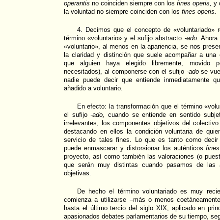
operantis
no coinciden siempre con los
fines operis,
y 
la voluntad no siempre coinciden con los
fines operis.
4. Decimos que el concepto de «voluntariado» r
término «voluntario» y el sufijo abstracto
-ado.
Ahora b
«voluntario», al menos en la apariencia, se nos prese
la claridad y distinción que suele acompañar a una 
que alguien haya elegido libremente, movido po
necesitados), al componerse con el sufijo
-ado
se vue
nadie puede decir que entiende inmediatamente q
añadido a voluntario.
En efecto: la transformación que el término «vol
el sufijo
-ado,
cuando se entiende en sentido subjet
irrelevantes, los componentes objetivos del colectivo
destacando en ellos la condición voluntaria de qui
servicio de tales fines. Lo que es tanto como decir
puede enmascarar y distorsionar los auténticos
fines
proyecto, así como también las valoraciones (o puesta
que serán muy distintas cuando pasamos de las a
objetivas.
De hecho el término voluntariado es muy reci
comienza a utilizarse –más o menos coetáneamente 
hasta el último tercio del siglo XIX, aplicado en prin
apasionados debates parlamentarios de su tiempo, se