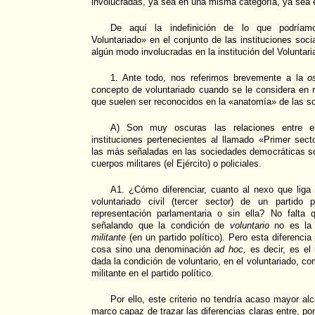
involucradas, ya sea en una misma categoría, ya sea e
De aquí la indefinición de lo que podríamo
Voluntariado» en el conjunto de las instituciones soci
algún modo involucradas en la institución del Voluntari
1. Ante todo, nos referimos brevemente a la
o
concepto de voluntariado cuando se le considera en r
que suelen ser reconocidos en la «anatomía» de las so
A) Son muy oscuras las relaciones entre el 
instituciones pertenecientes al llamado «Primer secto
las más señaladas en las sociedades democráticas son
cuerpos militares (el Ejército) o policiales.
A1. ¿Cómo diferenciar, cuanto al nexo que liga 
voluntariado civil (tercer sector) de un partido p
representación parlamentaria o sin ella? No falta q
señalando que la condición de
voluntario
no es la 
militante
(en un partido político). Pero esta diferencia 
cosa sino una denominación
ad hoc,
es decir, es el
dada la condición de voluntario, en el voluntariado, co
militante en el partido político.
Por ello, este criterio no tendría acaso mayor al
marco capaz de trazar las diferencias claras entre, p