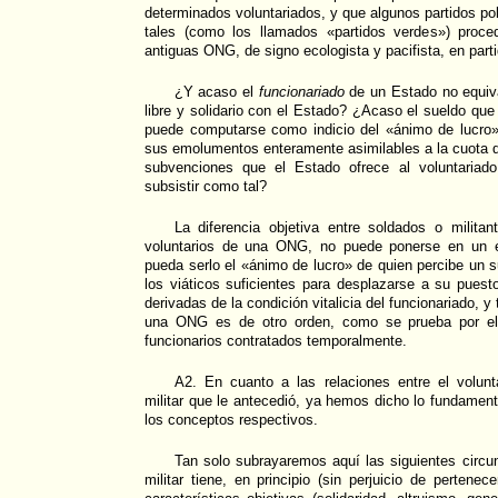
determinados voluntariados, y que algunos partidos po
tales (como los llamados «partidos verdes») proce
antiguas ONG, de signo ecologista y pacifista, en parti
¿Y acaso el
funcionariado
de un Estado no equiv
libre y solidario con el Estado? ¿Acaso el sueldo que 
puede computarse como indicio del «ánimo de lucro»
sus emolumentos enteramente asimilables a la cuota qu
subvenciones que el Estado ofrece al voluntariad
subsistir como tal?
La diferencia objetiva entre soldados o militan
voluntarios de una ONG, no puede ponerse en un e
pueda serlo el «ánimo de lucro» de quien percibe un s
los viáticos suficientes para desplazarse a su puesto
derivadas de la condición vitalicia del funcionariado, y
una ONG es de otro orden, como se prueba por e
funcionarios contratados temporalmente.
A2. En cuanto a las relaciones entre el volunta
militar que le antecedió, ya hemos dicho lo fundamenta
los conceptos respectivos.
Tan solo subrayaremos aquí las siguientes circun
militar tiene, en principio (sin perjuicio de pertenece