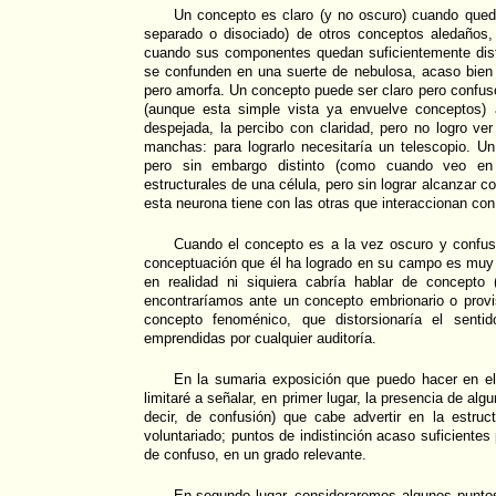
Un concepto es claro (y no oscuro) cuando queda
separado o disociado) de otros conceptos aledaños, 
cuando sus componentes quedan suficientemente dist
se confunden en una suerte de nebulosa, acaso bien 
pero amorfa. Un concepto puede ser claro pero confus
(aunque esta simple vista ya envuelve conceptos) 
despejada, la percibo con claridad, pero no logro ver
manchas: para lograrlo necesitaría un telescopio. U
pero sin embargo distinto (como cuando veo en 
estructurales de una célula, pero sin lograr alcanzar c
esta neurona tiene con las otras que interaccionan con 
Cuando el concepto es a la vez oscuro y confu
conceptuación que él ha logrado en su campo es muy 
en realidad ni siquiera cabría hablar de concepto
encontraríamos ante un concepto embrionario o provi
concepto fenoménico, que distorsionaría el sentid
emprendidas por cualquier auditoría.
En la sumaria exposición que puedo hacer en e
limitaré a señalar, en primer lugar, la presencia de alg
decir, de confusión) que cabe advertir en la estruc
voluntariado; puntos de indistinción acaso suficientes 
de confuso, en un grado relevante.
En segundo lugar, consideraremos algunos puntos