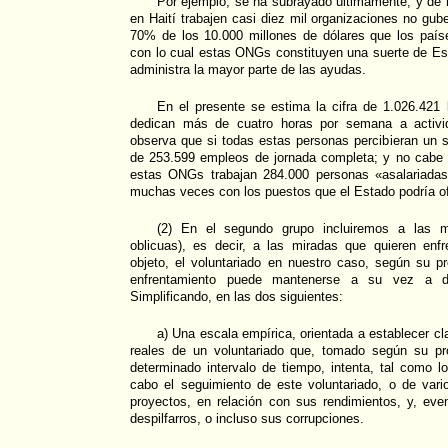
Por ejemplo, se ha subrayado últimamente, y de 
en Haití trabajen casi diez mil organizaciones no gub
70% de los 10.000 millones de dólares que los país
con lo cual estas ONGs constituyen una suerte de Esta
administra la mayor parte de las ayudas.
En el presente se estima la cifra de 1.026.42
dedican más de cuatro horas por semana a activid
observa que si todas estas personas percibieran un sa
de 253.599 empleos de jornada completa; y no cabe o
estas ONGs trabajan 284.000 personas «asalariadas
muchas veces con los puestos que el Estado podría of
(2) En el segundo grupo incluiremos a las mi
oblicuas), es decir, a las miradas que quieren enf
objeto, el voluntariado en nuestro caso, según su pro
enfrentamiento puede mantenerse a su vez a di
Simplificando, en las dos siguientes:
a) Una escala empírica, orientada a establecer cl
reales de un voluntariado que, tomado según su pro
determinado intervalo de tiempo, intenta, tal como lo
cabo el seguimiento de este voluntariado, o de vario
proyectos, en relación con sus rendimientos, y, eve
despilfarros, o incluso sus corrupciones.