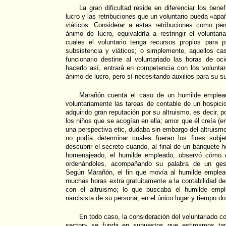
La gran dificultad reside en diferenciar los bene
lucro y las retribuciones que un voluntario pueda «apañ
viáticos. Considerar a estas retribuciones como per
ánimo de lucro, equivaldría a restringir el volunta
cuales el voluntario tenga recursos propios para 
subsistencia y viáticos; o simplemente, aquellos ca
funcionario destine al voluntariado las horas de oci
hacerlo así, entrará en competencia con los volunta
ánimo de lucro, pero sí necesitando auxilios para su su
Marañón cuenta el caso de un humilde emplead
voluntariamente las tareas de contable de un hospic
adquirido gran reputación por su altruismo, es decir, p
los niños que se acogían en ella; amor que él creía (
una perspectiva etic, dudaba sin embargo del altruismo
no podía determinar cuales fueran los fines subj
descubrir el secreto cuando, al final de un banquete ho
homenajeado, el humilde empleado, observó cómo és
ordenándoles, acompañando su palabra de un gest
Según Marañón, el fin que movía al humilde emplea
muchas horas extra gratuitamente a la contabilidad de
con el altruismo; lo que buscaba el humilde empl
narcisista de su persona, en el único lugar y tiempo do
En todo caso, la consideración del voluntariado co
sector» se funda en supuestos que estimamos ta