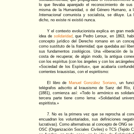
lo que llevaba aparejado el reconocimiento de sus
misma de la Humanidad, o del Género Humano, a la
Internacional
comunista y socialista, se diluye. L
dicho, no existe ni existió nunca.
Y el contexto evolucionista explica en gran medi
idea de
solidaridad
, que Pedro Leroux, en 1863, hab
concepto jurídico del Derecho romano en un concep
como sustituto de la
fraternidad,
que quedaba así libe
sus fundamentos zoológicos. Una «liberación de la
costa de recuperar, de algún modo, la antigua cone
con los espíritus (con los ángeles y con los arcángeles
«Sociedad de los Espíritus», que acabaría confund
corrientes krausistas, con el espiritismo:
El libro de
Manuel González Soriano
, un func
telégrafos adscrito al krausismo de Sanz del Río,
(1881), comienza así: «Todo lo armónico es solidari
tercera parte tiene como lema: «Solidaridad universa
espiritista.»
7. No es la primera vez que se reprocha al co
encuadran los voluntariados, sus definiciones negat
lucrativas). Como alternativas al concepto de ONG se 
OSC (Organización Sociales Civiles) o TCS (Tejido Ci