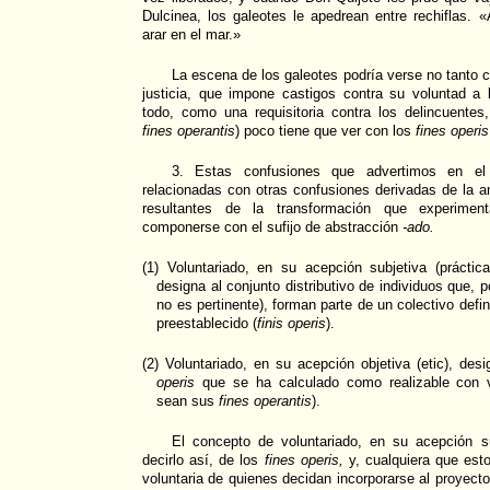
Dulcinea, los galeotes le apedrean entre rechiflas.
arar en el mar.»
La escena de los galeotes podría verse no tanto c
justicia, que impone castigos contra su voluntad a 
todo, como una requisitoria contra los delincuentes
fines operantis
) poco tiene que ver con los
fines operis
3. Estas confusiones que advertimos en e
relacionadas con otras confusiones derivadas de la 
resultantes de la transformación que experime
componerse con el sufijo de abstracción
-ado.
(1) Voluntariado, en su acepción subjetiva (prácti
designa al conjunto distributivo de individuos que, po
no es pertinente), forman parte de un colectivo defi
preestablecido (
finis operis
).
(2) Voluntariado, en su acepción objetiva (etic), de
operis
que se ha calculado como realizable con vo
sean sus
fines operantis
).
El concepto de voluntariado, en su acepción su
decirlo así, de los
fines operis,
y, cualquiera que est
voluntaria de quienes decidan incorporarse al proyec