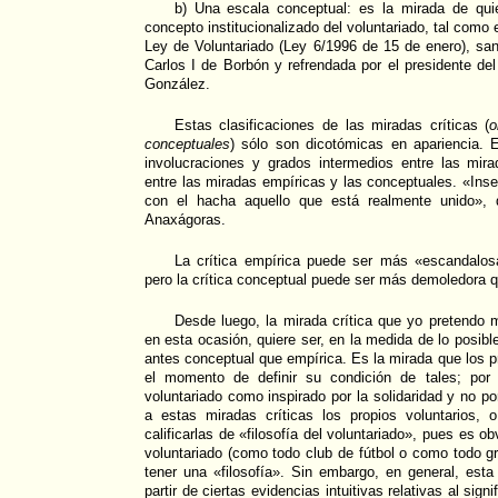
b) Una escala conceptual: es la mirada de qui
concepto institucionalizado del voluntariado, tal como 
Ley de Voluntariado (Ley 6/1996 de 15 de enero), sa
Carlos I de Borbón y refrendada por el presidente del
González.
Estas clasificaciones de las miradas críticas (
o
conceptuales
) sólo son dicotómicas en apariencia. E
involucraciones y grados intermedios entre las mira
entre las miradas empíricas y las conceptuales. «Inse
con el hacha aquello que está realmente unido», 
Anaxágoras.
La crítica empírica puede ser más «escandalosa
pero la crítica conceptual puede ser más demoledora qu
Desde luego, la mirada crítica que yo pretendo m
en esta ocasión, quiere ser, en la medida de lo posible
antes conceptual que empírica. Es la mirada que los pr
el momento de definir su condición de tales; por
voluntariado como inspirado por la solidaridad y no p
a estas miradas críticas los propios voluntarios, 
calificarlas de «filosofía del voluntariado», pues es o
voluntariado (como todo club de fútbol o como todo gr
tener una «filosofía». Sin embargo, en general, esta
partir de ciertas evidencias intuitivas relativas al sign