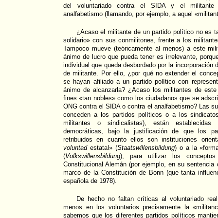
del voluntariado contra el SIDA y el militante 
analfabetismo (llamando, por ejemplo, a aquel «militan
¿Acaso el militante de un partido político no es 
solidario» con sus conmilitones, frente a los militante
Tampoco mueve (teóricamente al menos) a este milit
ánimo de lucro que pueda tener es irrelevante, porqu
individual que queda desbordado por la incorporación del
de militante. Por ello, ¿por qué no extender el conce
se hayan afiliado a un partido político con represen
ánimo de alcanzarla? ¿Acaso los militantes de este 
fines «tan nobles» como los ciudadanos que se adscri
ONG contra el SIDA o contra el analfabetismo? Las s
conceden a los partidos políticos o a los sindicat
militantes o sindicalistas), están establecida
democráticas, bajo la justificación de que los pa
retribuidos en cuanto ellos son instituciones orie
voluntad
estatal» (
Staatswillensbildung
) o a la «form
(
Volkswillensbildung
), para utilizar los conceptos
Constitucional Alemán (por ejemplo, en su sentencia d
marco de la Constitución de Bonn (que tanta influenc
española de 1978).
De hecho no faltan críticas al voluntariado rea
menos en los voluntarios precisamente la «militanc
sabemos que los diferentes partidos políticos manti