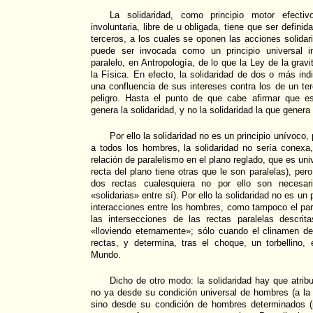
La solidaridad, como principio motor efectiv
involuntaria, libre de u obligada, tiene que ser defini
terceros, a los cuales se oponen las acciones solidaria
puede ser invocada como un principio universal i
paralelo, en Antropología, de lo que la Ley de la gravi
la Física. En efecto, la solidaridad de dos o más i
una confluencia de sus intereses contra los de un ter
peligro. Hasta el punto de que cabe afirmar que e
genera la solidaridad, y no la solidaridad la que genera
Por ello la solidaridad no es un principio unívoco
a todos los hombres, la solidaridad no sería cone
relación de paralelismo en el plano reglado, que es uni
recta del plano tiene otras que le son paralelas), pe
dos rectas cualesquiera no por ello son necesari
«solidarias» entre sí). Por ello la solidaridad no es un 
interacciones entre los hombres, como tampoco el pa
las intersecciones de las rectas paralelas descri
«lloviendo eternamente»; sólo cuando el clinamen 
rectas, y determina, tras el choque, un torbellin
Mundo.
Dicho de otro modo: la solidaridad hay que atribu
no ya desde su condición universal de hombres (a l
sino desde su condición de hombres determinados (