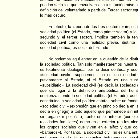
puedan serlo los que envuelven a la institución misma 
definición del voluntariado a partir del Tercer sector eq
lo más oscuro.
En efecto, la «teoría de los tres sectores» implica,
sociedad política (el Estado, como primer sector) y la 
segundo y el tercer sector). Implica también la te
sociedad civil como una realidad previa, distinta
sociedad política, es decir, del Estado.
No podemos aquí entrar en la cuestión de la distin
la sociedad política. Tan solo manifestaremos nuestra 
es totalmente ideológica, por no decir confusa y os
«sociedad civil» –suponemos– no es una entidad s
previamente al Estado, ni el Estado es una supe
«subsidiario». La sociedad civil (es decir, la socied
que da lugar a la definición aristotélica del hom
comienza siendo la sociedad política (el Estado), asen
constituida la sociedad política estatal, sobre un fond
«sociedad civil» (expresión que en principio decía en l
decía en griego) a todo aquello que permanece sin int
sin organizar por ésta, tanto en el interior (por e
realidades familiares) como en el exterior (en los ale
los grupos sociales que viven en el alfoz y que c
«bárbaros»). Por tanto, la sociedad civil no es una ent
institucionalizada. Es un complejo heterogéneo, neg