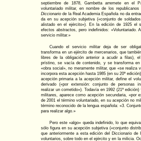
septiembre de 1878, Gambetta arremete en el Pa
voluntariado militar, en nombre de los republicanos
Diccionario
de la Real Academia Española no da entrad
da en su acepción subjetiva («conjunto de soldado
alistado en el ejército»). En la edición de 1925 el 
efectos abstractos, pero indefinidos: «Voluntariado. A
servicio militar.»
Cuando el servicio militar deja de ser obliga
transforma en un ejército de mercenarios, que también
libres de la obligación anterior a acudir a filas), e
prístino, se vacía de contenido, y se transforma e
«obra social», no meramente militar, que «se realiza
incorpora esta acepción hasta 1985 (en su 20ª edició
acepción primaria a la acepción militar, define el volu
derivado («por extensión: conjunto de personas in
realizar un cometido»). Todavía en 1992 (21ª edición)
militares, aparece como acepción secundaria, «por e
de 2001 el término voluntariado, en su acepción no mili
término reconocido de la lengua española: «3. Conjun
para realizar algo.»
Pero este «algo» queda indefinido, lo que equival
sólo figura en su acepción subjetiva («conjunto distr
que anteriormente a esta edición del Diccionario de
voluntarios, sobre todo en el ejército y en la milicia. 