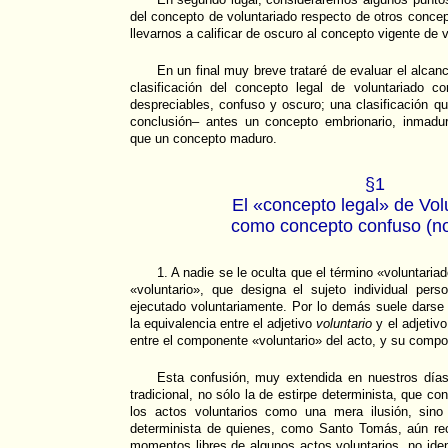
del concepto de voluntariado respecto de otros concep
llevarnos a calificar de oscuro al concepto vigente de v
En un final muy breve trataré de evaluar el alcan
clasificación del concepto legal de voluntariado 
despreciables, confuso y oscuro; una clasificación qu
conclusión– antes un concepto embrionario, inmadur
que un concepto maduro.
§1
El «concepto legal» de Vol
como concepto confuso (no 
1. A nadie se le oculta que el término «voluntaria
«voluntario», que designa el sujeto individual per
ejecutado voluntariamente. Por lo demás suele darse
la equivalencia entre el adjetivo
voluntario
y el adjetiv
entre el componente «voluntario» del acto, y su compo
Esta confusión, muy extendida en nuestros días,
tradicional, no sólo la de estirpe determinista, que co
los actos voluntarios como una mera ilusión, sino
determinista de quienes, como Santo Tomás, aún rec
momentos libres de algunos actos voluntarios, no ident