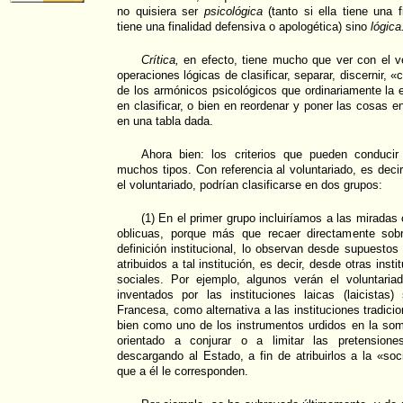
no quisiera ser
psicológica
(tanto si ella tiene una f
tiene una finalidad defensiva o apologética) sino
lógica
Crítica,
en efecto, tiene mucho que ver con el ve
operaciones lógicas de clasificar, separar, discernir, «cr
de los armónicos psicológicos que ordinariamente la 
en clasificar, o bien en reordenar y poner las cosas e
en una tabla dada.
Ahora bien: los criterios que pueden conducir
muchos tipos. Con referencia al voluntariado, es decir
el voluntariado, podrían clasificarse en dos grupos:
(1) En el primer grupo incluiríamos a las miradas
oblicuas, porque más que recaer directamente sobr
definición institucional, lo observan desde supuesto
atribuidos a tal institución, es decir, desde otras insti
sociales. Por ejemplo, algunos verán el voluntari
inventados por las instituciones laicas (laicistas)
Francesa, como alternativa a las instituciones tradicio
bien como uno de los instrumentos urdidos en la sombr
orientado a conjurar o a limitar las pretensione
descargando al Estado, a fin de atribuirlos a la «so
que a él le corresponden.