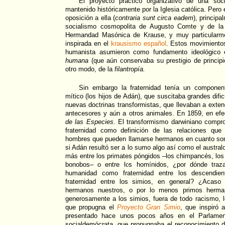
El proyecto práctico organizativo de una soc
mantenido históricamente por la Iglesia católica. Per
oposición a ella (
contraria sunt circa eadem
), principa
socialismo cosmopolita de Augusto Comte y de la
Hermandad Masónica de Krause, y muy particularme
inspirada en el
krausismo español
. Estos movimientos
humanista asumieron como fundamento ideológico e
humana
(que aún conservaba su prestigio de principio
otro modo, de la
filantropía.
Sin embargo la fraternidad tenía un component
mítico (los hijos de Adán), que suscitaba grandes dific
nuevas doctrinas transformistas, que llevaban a extend
antecesores y aún a otros animales. En 1859, en efe
de las Especies.
El transformismo darwiniano compr
fraternidad como definición de las relaciones que
hombres que pueden llamarse hermanos en cuanto son
si Adán resultó ser a lo sumo algo así como el austral
más entre los primates póngidos –los chimpancés, los 
bonobos– o entre los homínidos, ¿por dónde trazar
humanidad como fraternidad entre los descendient
fraternidad entre los simios, en general? ¿Acaso
hermanos nuestros, o por lo menos primos herma
generosamente a los simios, fuera de todo racismo,
que propugna el
Proyecto Gran Simio
, que inspiró 
presentado hace unos pocos años en el Parlamen
socialdemócrata, que propugnaba el reconocimiento 