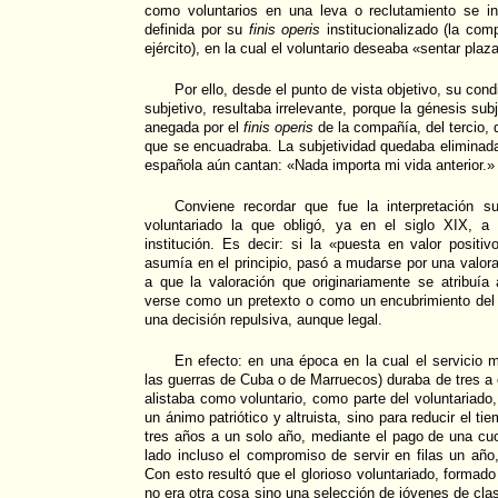
como voluntarios en una leva o reclutamiento se in
definida por su
finis operis
institucionalizado (la comp
ejército), en la cual el voluntario deseaba «sentar plaz
Por ello, desde el punto de vista objetivo, su cond
subjetivo, resultaba irrelevante, porque la génesis su
anegada por el
finis operis
de la compañía, del tercio, d
que se encuadraba. La subjetividad quedaba eliminada:
española aún cantan: «Nada importa mi vida anterior.»
Conviene recordar que fue la interpretación sub
voluntariado la que obligó, ya en el siglo XIX, a
institución. Es decir: si la «puesta en valor positiv
asumía en el principio, pasó a mudarse por una valora
a que la valoración que originariamente se atribuía
verse como un pretexto o como un encubrimiento del
una decisión repulsiva, aunque legal.
En efecto: en una época en la cual el servicio mi
las guerras de Cuba o de Marruecos) duraba de tres a 
alistaba como voluntario, como parte del voluntariado
un ánimo patriótico y altruista, sino para reducir el t
tres años a un solo año, mediante el pago de una cu
lado incluso el compromiso de servir en filas un año
Con esto resultó que el glorioso voluntariado, formad
no era otra cosa sino una selección de jóvenes de cla