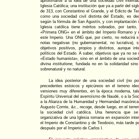
aproximarse a la idea de una sociedad civil internac
Iglesia Católica; una institución que ya a partir del sig
de 313, con Constantino el Grande, y el Edicto de Te
como una sociedad civil distinta del Estado, es de
según la fórmula de San Agustín, y con implantación in
Iglesia católica tiene méritos sobrados, por tanto, 
«Primera ONG» en el ámbito del Imperio Romano y 
este Imperio. Una ONG que, por cierto, no reducirá s
notas negativas (no gubernamental, no lucrativa), s
objetivos positivos, propios y distintos, aunque in
políticos del Estado. A saber, objetivos que ya no se
«Estado humanista», sino en el ámbito de una socie
divina institutione,
fundada no en la
solidaridad
sino
sobrenatural y no natural.
La idea posterior de una sociedad civil (no pol
precedentes estoicos y epicúreos en el terreno ide
versiones muy diferentes, en la época moderna, ta
Espíritu Universal del averroísmo de Naudé, o a la So
a la Alianza de la Humanidad y Hermandad masónica
Augusto Comte, &c., recoge, desde luego, en el terren
la sociedad civil católica. Una herencia que se
organizativa de una Iglesia romana en expansión inter
el Imperio de Constantino y de Teodosio, más tarde p
después por el Imperio de Carlos I.