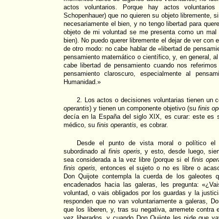
actos voluntarios. Porque hay actos voluntario
Schopenhauer) que no quieren su objeto libremente, s
necesariamente el bien, y no tengo libertad para quer
objeto de mi voluntad se me presenta como un mal 
bien). No puedo querer libremente el dejar de ver con 
de otro modo: no cabe hablar de «libertad de pensami
pensamiento matemático o científico, y, en general, a
cabe libertad de pensamiento cuando nos referimos
pensamiento claroscuro, especialmente al pensam
Humanidad.»
2. Los actos o decisiones voluntarias tienen un
operantis
) y tienen un componente objetivo (su
finis op
decía en la España del siglo XIX, es curar: este es
médico, su
finis operantis,
es cobrar.
Desde el punto de vista moral o político e
subordinado al
finis operis,
y esto, desde luego, siem
sea considerada a la vez libre (porque si el
finis oper
finis operis,
entonces el sujeto o no es libre o acas
Don Quijote contempla la cuerda de los galeotes 
encadenados hacia las galeras, les pregunta: «¿Va
voluntad, o vais obligados por los guardas y la justi
responden que no van voluntariamente a galeras, Don
que los liberen, y, tras su negativa, arremete contra
vez liberados, y cuando Don Quijote les pide que v