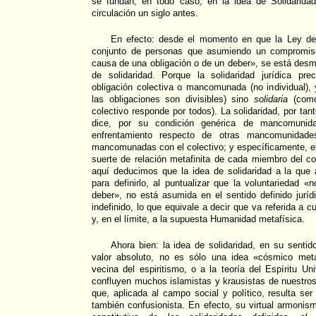
se fundan, en todo caso, en la idea de Solidarid
circulación un siglo antes.
En efecto: desde el momento en que la Ley def
conjunto de personas que asumiendo un compromiso l
causa de una obligación o de un deber», se está desm
de solidaridad. Porque la solidaridad jurídica p
obligación colectiva o mancomunada (no individual)
las obligaciones son divisibles) sino
solidaria
(como
colectivo responde por todos). La solidaridad, por tan
dice, por su condición genérica de mancomunid
enfrentamiento respecto de otras mancomunidad
mancomunadas con el colectivo; y específicamente, en
suerte de relación metafinita de cada miembro del co
aquí deducimos que la idea de solidaridad a la que 
para definirlo, al puntualizar que la voluntariedad «
deber», no está asumida en el sentido definido jurí
indefinido, lo que equivale a decir que va referida a c
y, en el límite, a la supuesta Humanidad metafísica.
Ahora bien: la idea de solidaridad, en su sentido
valor absoluto, no es sólo una idea «cósmico meta
vecina del espiritismo, o a la teoría del Espíritu Uni
confluyen muchos islamistas y krausistas de nuestros
que, aplicada al campo social y político, resulta ser
también confusionista. En efecto, su virtual armonis