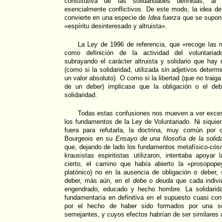
constitutiva de las solidaridades definidas, a
esencialmente conflictivos. De este modo, la idea de 
convierte en una especie de
Idea fuerza
que se supone
«espíritu desinteresado y altruista».
La Ley de 1996 de referencia, que «recoge las
como definición de la actividad del voluntaria
subrayando el carácter altruista y solidario que hay q
(como si la solidaridad, utilizada sin adjetivos determ
un valor absoluto). O como si la libertad (que no traig
de un deber) implicase que la obligación o el deb
solidaridad.
Todas estas confusiones nos mueven a ver exces
los fundamentos de la Ley de Voluntariado. Ni siquie
fuera para refutarla, la doctrina, muy común por 
Bourgeois en su
Ensayo de una filosofía de la solid
que, dejando de lado los fundamentos metafísico-cós
krausistas espiritistas utilizaron, intentaba apoyar 
cierto, el camino que había abierto la «prosopop
platónico) no en la ausencia de obligación o deber, 
deber, más aún, en el
debe
o
deuda
que cada indivi
engendrado, educado y hecho hombre. La solidarid
fundamentaría en definitiva en el supuesto cuasi co
por el hecho de haber sido formados por una so
semejantes, y cuyos efectos habrían de ser similares a