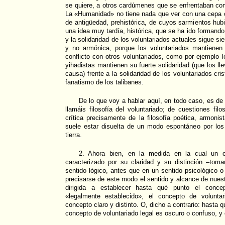
se quiere, a otros cardúmenes que se enfrentaban con 
La «Humanidad» no tiene nada que ver con una cepa o
de antigüedad, prehistórica, de cuyos sarmientos hu
una idea muy tardía, histórica, que se ha ido formand
y la solidaridad de los voluntariados actuales sigue si
y no armónica, porque los voluntariados mantienen
conflicto con otros voluntariados, como por ejemplo
yihadistas mantienen su fuerte solidaridad (que los ll
causa) frente a la solidaridad de los voluntariados cris
fanatismo de los talibanes.
De lo que voy a hablar aquí, en todo caso, es d
llamáis filosofía del voluntariado; de cuestiones filo
crítica precisamente de la filosofía poética, armonis
suele estar disuelta de un modo espontáneo por los 
tierra.
2. Ahora bien, en la medida en la cual un 
caracterizado por su claridad y su distinción –toma
sentido lógico, antes que en un sentido psicológico 
precisarse de este modo el sentido y alcance de nuestr
dirigida a establecer hasta qué punto el concep
«legalmente establecido», el concepto de volunta
concepto claro y distinto. O, dicho a contrario: hasta 
concepto de voluntariado legal es oscuro o confuso, y