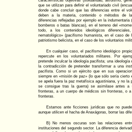
características objetivas (solidaridad, altruismo, gen
que se utilizan para definir el voluntariado civil (encu
donde cabe concluir que las diferencias entre el volu
deben a la materia, contenido o métodos de las 
diferencias reflejadas por ejemplo en la indumentaria (
bomberos o batas blancas), en el terreno del «momen
todo, a los contenidos ideológicos diferencial
nematológico» (pacifismo humanista, en el caso de lo
patriotismo belicista, en el caso de los voluntarios mili
En cualquier caso, el pacifismo ideológico propio
repercute en los voluntariados militares. Por eje
pretende inculcar la ideología pacifista; una ideología
la contradicción de pretender transformar a una i
pacifista. Como si un ejército que en sus operacion
siempre en «misión de paz» (lo que sólo sería cierto 
se apela fuera la paz metafísica agustiniana, y no la p
se consigue tras la guerra) se asimilase antes a
fronteras, a un cuerpo de médicos sin fronteras, o a
fronteras.
Estamos ante ficciones jurídicas que no pued
aunque utilicen el hacha de Anaxágoras, borrar las dife
B) No menos oscuras son las relaciones entre 
instituciones del segundo sector. La diferencia derivad