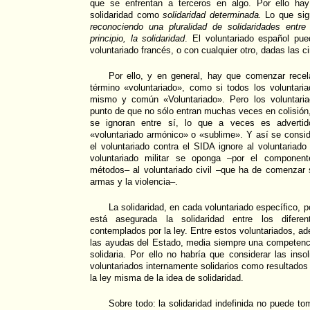
que se enfrentan a terceros en algo. Por ello ha
solidaridad como
solidaridad determinada.
Lo que sig
reconociendo una pluralidad de solidaridades entr
principio, la solidaridad
. El voluntariado español pue
voluntariado francés, o con cualquier otro, dadas las c
Por ello, y en general, hay que comenzar recel
término «voluntariado», como si todos los volunta
mismo y común «Voluntariado». Pero los voluntaria
punto de que no sólo entran muchas veces en colisión,
se ignoran entre sí, lo que a veces es adverti
«voluntariado armónico» o «sublime». Y así se consi
el voluntariado contra el SIDA ignore al voluntariado
voluntariado militar se oponga –por el component
métodos– al voluntariado civil –que ha de comenzar 
armas y la violencia–.
La solidaridad, en cada voluntariado específico, 
está asegurada la solidaridad entre los diferen
contemplados por la ley. Entre estos voluntariados, 
las ayudas del Estado, media siempre una competenci
solidaria. Por ello no habría que considerar las inso
voluntariados internamente solidarios como resultados
la ley misma de la idea de solidaridad.
Sobre todo: la solidaridad indefinida no puede t