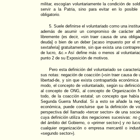
militar, escogían voluntariamente la condición de sol
servir a la Patria, sino para evitar en lo posible
obligatorio.
5. Suele definirse el voluntariado como una instit
además de asumir un compromiso de carácter altru
libremente (es decir, «sin traer causa de una oblig
deuda] o bien de un deber [acaso impuesto por el m
sextaferia] gratuitamente, sin que exista una contrap
de lucro, &c.» Así define más o menos al voluntariad
punto 2 de su Exposición de motivos.
Pero esta definición del voluntariado se caracteri
sus notas: negación de coacción («sin traer causa de u
libertad-de, y sin que exista contrapartida económica
modo, el concepto de voluntariado, según su definició
al concepto de ONG, al concepto de Organización N
todo, de la coacción estatal; un concepto que habí
Segunda Guerra Mundial. Si a esto se añade la neg
económica, puede concluirse que la definición de vo
perspectiva del llamado «tercer sector» de una socied
cuya definición utiliza dos negaciones sucesivas:
no 
del ámbito del Gobierno, o «primer sector») y
no lucr
cualquier organización o empresa mercantil o indust
«segundo sector»).