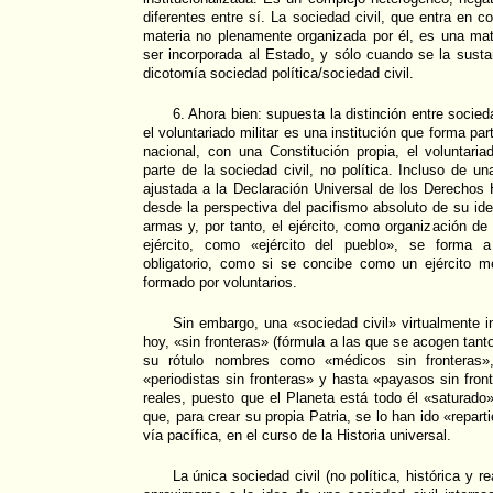
diferentes entre sí. La sociedad civil, que entra en c
materia no plenamente organizada por él, es una mat
ser incorporada al Estado, y sólo cuando se la susta
dicotomía sociedad política/sociedad civil.
6. Ahora bien: supuesta la distinción entre socieda
el voluntariado militar es una institución que forma pa
nacional, con una Constitución propia, el voluntari
parte de la sociedad civil, no política. Incluso de una
ajustada a la Declaración Universal de los Derecho
desde la perspectiva del pacifismo absoluto de su ide
armas y, por tanto, el ejército, como organización de 
ejército, como «ejército del pueblo», se forma a
obligatorio, como si se concibe como un ejército m
formado por voluntarios.
Sin embargo, una «sociedad civil» virtualmente i
hoy, «sin fronteras» (fórmula a las que se acogen tant
su rótulo nombres como «médicos sin fronteras»,
«periodistas sin fronteras» y hasta «payasos sin fron
reales, puesto que el Planeta está todo él «saturado»
que, para crear su propia Patria, se lo han ido «repar
vía pacífica, en el curso de la Historia universal.
La única sociedad civil (no política, histórica y 