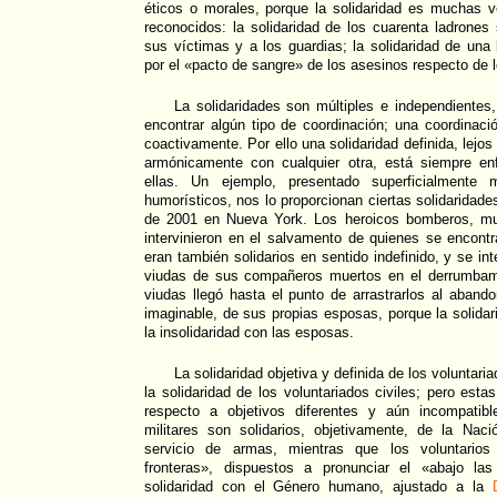
éticos o morales, porque la solidaridad es muchas v
reconocidos: la solidaridad de los cuarenta ladrones
sus víctimas y a los guardias; la solidaridad de una 
por el «pacto de sangre» de los asesinos respecto de 
La solidaridades son múltiples e independientes
encontrar algún tipo de coordinación; una coordinac
coactivamente. Por ello una solidaridad definida, lej
armónicamente con cualquier otra, está siempre e
ellas. Un ejemplo, presentado superficialmente
humorísticos, nos lo proporcionan ciertas solidaridade
de 2001 en Nueva York. Los heroicos bomberos, mu
intervinieron en el salvamento de quienes se encont
eran también solidarios en sentido indefinido, y se in
viudas de sus compañeros muertos en el derrumbami
viudas llegó hasta el punto de arrastrarlos al aband
imaginable, de sus propias esposas, porque la solidar
la insolidaridad con las esposas.
La solidaridad objetiva y definida de los voluntari
la solidaridad de los voluntariados civiles; pero esta
respecto a objetivos diferentes y aún incompatibl
militares son solidarios, objetivamente, de la Naci
servicio de armas, mientras que los voluntarios 
fronteras», dispuestos a pronunciar el «abajo 
solidaridad con el Género humano, ajustado a la