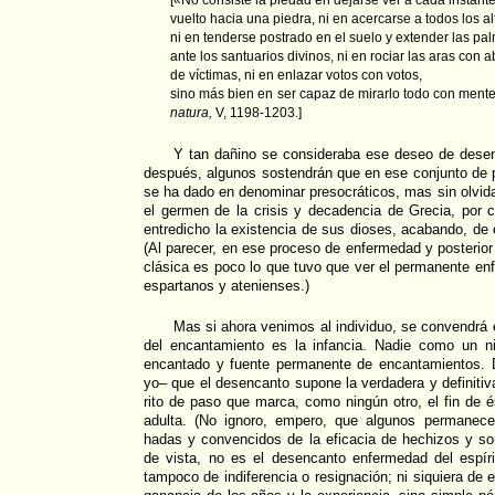
[«No consiste la piedad en dejarse ver a cada instante
vuelto hacia una piedra, ni en acercarse a todos los al
ni en tenderse postrado en el suelo y extender las pa
ante los santuarios divinos, ni en rociar las aras con
de víctimas, ni en enlazar votos con votos,
sino más bien en ser capaz de mirarlo todo con ment
natura,
V, 1198-1203.]
Y tan dañino se consideraba ese deseo de dese
después, algunos sostendrán que en ese conjunto de 
se ha dado en denominar presocráticos, mas sin olvida
el germen de la crisis y decadencia de Grecia, por 
entredicho la existencia de sus dioses, acabando, de
(Al parecer, en ese proceso de enfermedad y posterior
clásica es poco lo que tuvo que ver el permanente enf
espartanos y atenienses.)
Mas si ahora venimos al individuo, se convendrá 
del encantamiento es la infancia. Nadie como un n
encantado y fuente permanente de encantamientos. 
yo– que el desencanto supone la verdadera y definitiva
rito de paso que marca, como ningún otro, el fin de 
adulta. (No ignoro, empero, que algunos permanec
hadas y convencidos de la eficacia de hechizos y sor
de vista, no es el desencanto enfermedad del espíri
tampoco de indiferencia o resignación; ni siquiera de