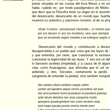
jonias situadas en las costas del Asia Menor y en un
habla –sabido es– por modo paradigmático de Mileto.
que decir que la Filosofía tiene su origen en el asombr
del desencanto; desencanto de un mundo que, huérfan
muestra su auténtico y pasmoso misterio: el de su prop
«Este Cosmos –proclamará Heráclito–, el mismo para
por los dioses ni por los hombres, sino que siempre f
que se enciende según medida y se extingue según 
Desencanto del mundo y contribución a desenc
desapercibida a un pueblo que creía que las leyes de s
y que entendía, por tanto, que cuestionar la existen
cuestionar la legitimidad de las leyes. Y eso era un de
lo llamaron
asebeia
(impiedad); y a causa de él algun
vida, como Anaxágoras, que afirmaba que el sol no 
ardiendo; y otro, Sócrates, ciertamente la perdió
sangrienta de entender la piedad, sino también estúpid
Nec pietas ullast uelatum saepe uidire
uertier ad lapidem atque omnis accedere ad aras
nec procumbere humi postratum et pandere palmas
ante deum delubra nec aras sanguine multo
spargere quadrupedum nec uotis nectere uota,
sed mage pacata posse omnia mente tueri.