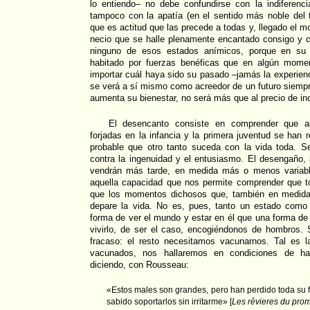
lo entiendo– no debe confundirse con la indiferenci
tampoco con la apatía (en el sentido más noble del 
que es actitud que las precede a todas y, llegado el 
necio que se halle plenamente encantado consigo y
ninguno de esos estados anímicos, porque en su i
habitado por fuerzas benéficas que en algún momen
importar cuál haya sido su pasado –jamás la experie
se verá a sí mismo como acreedor de un futuro siempre
aumenta su bienestar, no será más que al precio de in
El desencanto consiste en comprender que al 
forjadas en la infancia y la primera juventud se han
probable que otro tanto suceda con la vida toda. Se
contra la ingenuidad y el entusiasmo. El desengaño, l
vendrán más tarde, en medida más o menos variabl
aquella capacidad que nos permite comprender que 
que los momentos dichosos que, también en medida
depare la vida. No es, pues, tanto un estado como
forma de ver el mundo y estar en él que una forma de 
vivirlo, de ser el caso, encogiéndonos de hombros. 
fracaso: el resto necesitamos vacunarnos. Tal es l
vacunados, nos hallaremos en condiciones de hac
diciendo, con Rousseau:
«Estos males son grandes, pero han perdido toda su 
sabido soportarlos sin irritarme» [
Les rêvieres du prom