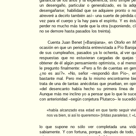
ganancia de los años y la experiencia, sino simple p
un desengaño, particular o generalizado, es la adqu
desengañarse; habilidad que se adquiere pronto o 
atreveré a decirlo también así– una suerte de pérdida 
vez para el cuerpo y la hay para el espíritu. Y es és
perder no mucho más tarde que la otra (suponiendo, cl
no se demore hasta pasados los treinta).
Cuenta Juan Benet [«Barojiana», en
Otoño en Ma
ocasión en que un periodista entrevistada a Pío Baroj
de sus cumpleaños, pasados ya lo ochenta, al ver qu
respuestas que no estuvieran cargadas de quejas 
obtener de él algún pensamiento optimista, o al meno
le pregunto finalmente: «Pero a fin de cuentas en gen
¿no es así?». «No, señor –respondió don Pío–, en
bastante mal. Pero me da lo mismo encontrarme bi
trata de una de tantas anécdotas que prueban, en opi
«del desencanto había hecho su primera línea de 
Aunque más me inclino yo a pensar que lo que le suc
con anterioridad –según conjetura Plutarco– le sucedió
«había alcanzado esa edad en que tanto seguir viv
nos va bien, si así lo queremos» [
Vidas paralelas
, I: 
lo que supone no sólo ver completada una vida,
sabiamente. Y con fortuna, porque, después de todo, 