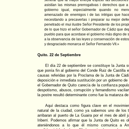
asistían las mismas prerrogativas i derechos que a
gobierno igual, especialmente quando no men
amenazado de enemigos i de las intrigas que hace
necesitando a precaverlas i preparar su mejor def
penetrado el mui ilustre Señor Presidente de los prop
de lo que hizo el señor Gobernador de Cádiz que dep
pueblo para que acordase el gobierno más digno de s
a la observancia de las leyes y conservación de estos
y desgraciado monarca el Señor Fernando VII.»
Quito. 22 de Septiembre
El día 22 de septiembre se constituye la Junta s
que ponía fin al gobierno del Conde Ruiz de Castilla 
causas referidas por la Proclama de la Junta de Cád
deposición e inmediata sustitución por un gobierno de 
el Gobernador de Quito carecía de la confianza popul
despotismo, abusos, corrupción y fernandismo vacila
la postre resultó determinante como fue la matanza de 
Aquí destaca como figura clave en el movimient
natural de la ciudad, como ya sabemos uno de los 
arribaran al puerto de La Guaira por el mes de abril 
Iriberri. Podemos afirmar que la Junta de Quito es 
ateniéndonos a lo que él mismo comunica a Anto