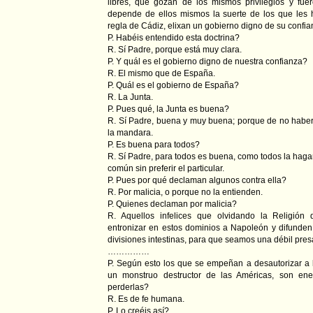
libres, que gozan de los mismos privilegios y fu
depende de ellos mismos la suerte de los que les 
regla de Cádiz, elixan un gobierno digno de su confia
P. Habéis entendido esta doctrina?
R. Sí Padre, porque está muy clara.
P. Y quál es el gobierno digno de nuestra confianza?
R. El mismo que de España.
P. Quál es el gobierno de España?
R. La Junta.
P. Pues qué, la Junta es buena?
R. Sí Padre, buena y muy buena; porque de no haberl
la mandara.
P. Es buena para todos?
R. Sí Padre, para todos es buena, como todos la haga
común sin preferir el particular.
P. Pues por qué declaman algunos contra ella?
R. Por malicia, o porque no la entienden.
P. Quienes declaman por malicia?
R. Aquellos infelices que olvidando la Religión
entronizar en estos dominios a Napoleón y difunden 
divisiones intestinas, para que seamos una débil pres
……………
P. Según esto los que se empeñan a desautorizar a 
un monstruo destructor de las Américas, son ene
perderlas?
R. Es de fe humana.
P. Lo creéis así?