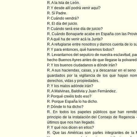
R. A la Isla de León.
P. Y desde allí podrá venir aquí?
R. Sí Padre.
P. Cuándo vendrá?
R. El día del juicio.
P. Cuándo será ese día de juicio?
R. Cuándo Bonaparte acabe en España con las Provin
P. A qué ha de venir acá la Junta?
R. A refugiarse entre nosotros y darnos cuenta de lo s
P. Y para entonces, qué haremos todos?
R. Levantarnos del sepulcro de nuestra esclavitud, pa
hecho Buenos Ayres antes de que llegase la polvared
P. Y los buenos ciudadanos a dónde irán?
R. A sus haciendas, casas, y a descansar en el seno 
guardados por la vigilancia de los que hayan no
derechos, vidas y propiedades.
P. Y los malos adónde irán?
R. A Malvinas, Baldivia y Juan Fernández.
P. Porqué creéis todo eso?
R. Porque España lo ha dicho.
P. Dónde lo ha dicho?
R. En todos los papeles públicos que han remiti
principio de la instalación del Consejo de Regencia 
últimos que nos han llegado.
P. Y qué nos dicen en ellos?
R. Que las Américas son partes integrantes de la