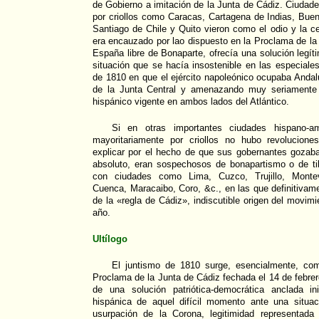
de Gobierno a imitación de la Junta de Cádiz. Ciudad
por criollos como Caracas, Cartagena de Indias, Bue
Santiago de Chile y Quito vieron como el odio y la 
era encauzado por lao dispuesto en la Proclama de la
España libre de Bonaparte, ofrecía una solución legíti
situación que se hacía insostenible en las especiale
de 1810 en que el ejército napoleónico ocupaba Andal
de la Junta Central y amenazando muy seriamente e
hispánico vigente en ambos lados del Atlántico.
Si en otras importantes ciudades hispano-a
mayoritariamente por criollos no hubo revolucione
explicar por el hecho de que sus gobernantes gozaba
absoluto, eran sospechosos de bonapartismo o de ti
con ciudades como Lima, Cuzco, Trujillo, Montev
Cuenca, Maracaibo, Coro, &c., en las que definitivame
de la «regla de Cádiz», indiscutible origen del movimie
año.
Ultílogo
El juntismo de 1810 surge, esencialmente, co
Proclama de la Junta de Cádiz fechada el 14 de febre
de una solución patriótica-democrática anclada in
hispánica de aquel difícil momento ante una situac
usurpación de la Corona, legitimidad representada