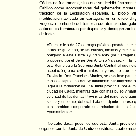
Cádiz» no fue integral, sino que se decidió finalment
Cabildo como acompañantes del gobernador Montes,
tradición de la Legislación española. El propio Vi
modificación aplicada en Cartagena en un oficio diri
Regencia, partiendo del temor a que demasiados gob
autónomos terminaran por dispersar y desorganizar los d
de Indias:
«En mi oficio de 27 de mayo próximo pasado, di cuen
todas de gravedad, de las causas, motivos y circuns
obligado a este Ilustre Ayuntamiento (de Cartagen
propuesto por el Señor Don Antonio Narváez y = la T
este Reino para la Suprema Junta Central, al que no
aceptación, para evitar males mayores, de que el
Provincia, Don Francisco Montes, se asociase para to
con dos Diputados del Ayuntamiento, sustituyendo 
legal a la formación de una Junta provincial por el m
ciudad de Cádiz, mientras que con más pulso y madur
voluntad de las demás Provincias del reino, se orga
sólido y uniforme, del cual trata el adjunto impreso 
cual también comprende una relación de los últi
Ayuntamiento.»
No cabe duda, pues, de que esta Junta provision
orígenes con la Junta de Cádiz constituida cuatro mes