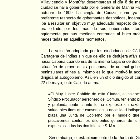
Villavicencio y Montúfar desembarcan el día 8 de ma
ciudad se halla gobernada por el General de Marina F
octubre de 1809. La «regla de Cádiz», como ya 
preferente respecto de gobernantes despóticos, inca
iba a resultar un objetivo muy adecuado respecto de 
era odiado por los más de sus gobernados, tach
agriamente por sus medidas contrarias al buen ord
necesitadas en aquellos momentos.
La solución adoptada por los ciudadanos de Cád
Cartagena de Indias sin que de ello se dedujera afán s
hacia España cuando era de la misma España de donde
situación de grave crisis por causa de un mal gob
peninsulares afines al mismo es lo que motivó la ac
dirigida al autogobierno. Así, en un oficio dirigido al 
22 de mayo, este Cabildo afirma:
«El Muy Ilustre Cabildo de esta Ciudad, a instanc
Síndico Procurador personero del Común, teniendo p
y profundamente cuanto le ha expuesto en razó
saludables fines que convencen la necesidad indispe
plaza una Junta de Gobierno por el modelo que
precavernos contra los diferentes géneros de fu
expuestos todos los dominios de S. M.»
Sin embargo, el establecimiento de la Junta de Gob