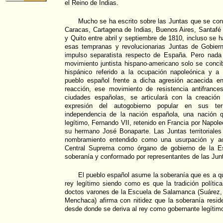
el Reino de Indias.
Mucho se ha escrito sobre las Juntas que se con
Caracas, Cartagena de Indias, Buenos Aires, Santafé
y Quito entre abril y septiembre de 1810, incluso se 
esas tempranas y revolucionarias Juntas de Gobier
impulso separatista respecto de España. Pero nada 
movimiento juntista hispano-americano solo se concib
hispánico referido a la ocupación napoleónica y a 
pueblo español frente a dicha agresión acaecida e
reacción, ese movimiento de resistencia antifranc
ciudades españolas, se articulará con la creación
expresión del autogobierno popular en sus terr
independencia de la nación española, una nación 
legítimo, Fernando VII, retenido en Francia por Napoleó
su hermano José Bonaparte. Las Juntas territoriales
nombramiento entendido como una usurpación y acu
Central Suprema como órgano de gobierno de la Esp
soberanía y conformado por representantes de las Junta
El pueblo español asume la soberanía que es a qui
rey legítimo siendo como es que la tradición polític
doctos varones de la Escuela de Salamanca (Suárez, 
Menchaca) afirma con nitidez que la soberanía resid
desde donde se deriva al rey como gobernante legítim