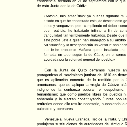
confidencial fechada en 21 de septiembre con lo que 
de esta Junta con la de Cádiz:
«Antonio, mio amadísimo: ya puedes figurarte mi 
estado en que he encontrado esto, de descontento ge
odios y venganzas; pero cumpliendo mi deber com
buen patricio, he trabajado infinito a fin de con
tranquilidad tan terriblemente turbados. Desde que
este pobre Jefe a quien han manejado a su arbitrio
Su situación y la desesperación universal le han hech
que le he propuesto. Mañana queda instalada una 
formada en todo según la de Cádiz; en el correo v
acordada por la voluntad general del pueblo.»
Con la Junta de Quito cerramos nuestro aná
protagonizan el movimiento juntista de 1810 en tier
que es aplicación concreta de lo remitido por la
americanos: que se aplique la «regla de Cádiz» allá
indigno de la confianza popular, el despotismo,
fernandismo; que como pueblos libres los pueblos 
soberanía y la ejerzan constituyendo Juntas popul
territorios donde ello resulte necesario, suponiendo la
culpables y opresores.
Venezuela, Nueva Granada, Río de la Plata, y Chil
produjeron sustituciones de autoridades del Antiguo