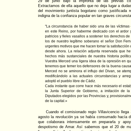
29 de junio bajo la impronta de las previas co
Extractamos de ella aquello que no deja lugar a dudas
del movimiento juntista bogotano como justificada r
indigna de la confianza popular en tan graves circunsta
"La circunstancia de haber sido una de las víctimas
en este Reino, por haberme dedicado con el ardor 
patricios y fieles vasallos a sostener los derechos d
los de nuestro legítimo soberano el señor Don Fer
urgentes motivos que me hacen tomar la satisfacción
desde ahora. La relación adjunta reservada que he
hechos más sustanciales de nuestra historia políti
Vuestra Merced una ligera idea de la opresión en q
tenemos que temer los defensores de la buena causa,
Merced no se aminora el influjo del Divan, se atem
modificándolo a las actuales circunstancias y arreg
adoptó el pueblo libre de Cádiz.
Cada instante que corre hace más necesario el estab
la Junta Superior de Gobierno, a imitación de l
Diputados elegidos por las Provincias y, provisionalm
de la capital.»
Cuando el comisionado regio Villavicencio llega
agosto la revolución ya se había consumado hacía di
que colaborara intensamente en prepararla y apoya
despotismo de Amar. Así sabemos que el 20 de may