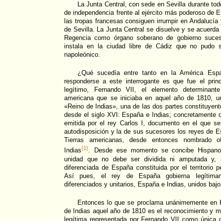
La Junta Central, con sede en Sevilla durante todo
de independencia frente al ejército más poderoso de 
las tropas francesas consiguen irrumpir en Andalucía 
de Sevilla. La Junta Central se disuelve y se acuerda
Regencia como órgano soberano de gobierno suces
instala en la ciudad libre de Cádiz que no pudo s
napoleónico.
¿Qué sucedía entre tanto en la América Esp
responderse a este interrogante es que fue el princ
legítimo, Fernando VII, el elemento determinante
americana que se iniciaba en aquel año de 1810, 
«Reino de Indias», una de las dos partes constituyen
desde el siglo XVI: España e Indias; concretamente 
emitida por el rey Carlos I, documento en el que s
autodisposición y la de sus sucesores los reyes de E
Tierras americanas, desde entonces nombrado o
{1}
Indias
. Desde ese momento se concibe Hispano
unidad que no debe ser dividida ni amputada y,
diferenciada de España constituida por el territorio 
Así pues, el rey de España gobierna legítimame
diferenciados y unitarios, España e Indias, unidos ba
Entonces lo que se proclama unánimemente en 
de Indias aquel año de 1810 es el reconocimiento y 
legítima representada por Fernando VII como única c