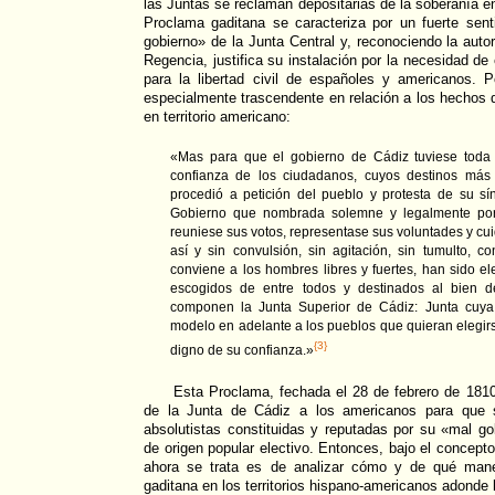
las Juntas se reclaman depositarias de la soberanía e
Proclama gaditana se caracteriza por un fuerte sent
gobierno» de la Junta Central y, reconociendo la aut
Regencia, justifica su instalación por la necesidad d
para la libertad civil de españoles y americanos. 
especialmente trascendente en relación a los hechos
en territorio americano:
«Mas para que el gobierno de Cádiz tuviese toda l
confianza de los ciudadanos, cuyos destinos más 
procedió a petición del pueblo y protesta de su s
Gobierno que nombrada solemne y legalmente por l
reuniese sus votos, representase sus voluntades y cui
así y sin convulsión, sin agitación, sin tumulto, c
conviene a los hombres libres y fuertes, han sido el
escogidos de entre todos y destinados al bien d
componen la Junta Superior de Cádiz: Junta cuya
modelo en adelante a los pueblos que quieran elegir
{3}
digno de su confianza.»
Esta Proclama, fechada el 28 de febrero de 1810
de la Junta de Cádiz a los americanos para que s
absolutistas constituidas y reputadas por su «mal go
de origen popular electivo. Entonces, bajo el concept
ahora se trata es de analizar cómo y de qué maner
gaditana en los territorios hispano-americanos adonde 