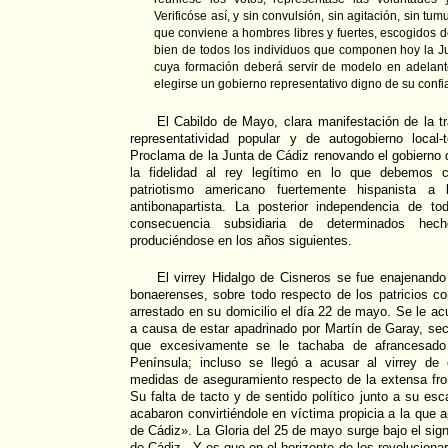
Verificóse así, y sin convulsión, sin agitación, sin tum
que conviene a hombres libres y fuertes, escogidos de
bien de todos los individuos que componen hoy la Ju
cuya formación deberá servir de modelo en adelant
elegirse un gobierno representativo digno de su confi
El Cabildo de Mayo, clara manifestación de la tra
representatividad popular y de autogobierno local-te
Proclama de la Junta de Cádiz renovando el gobierno de
la fidelidad al rey legítimo en lo que debemos c
patriotismo americano fuertemente hispanista a
antibonapartista. La posterior independencia de t
consecuencia subsidiaria de determinados hec
produciéndose en los años siguientes.
El virrey Hidalgo de Cisneros se fue enajenando 
bonaerenses, sobre todo respecto de los patricios c
arrestado en su domicilio el día 22 de mayo. Se le 
a causa de estar apadrinado por Martín de Garay, secr
que excesivamente se le tachaba de afrancesado 
Península; incluso se llegó a acusar al virrey de c
medidas de aseguramiento respecto de la extensa fron
Su falta de tacto y de sentido político junto a su es
acabaron convirtiéndole en víctima propicia a la que 
de Cádiz». La Gloria del 25 de mayo surge bajo el sig
de Cádiz.. Y es que en el horizonte de los revolucionar