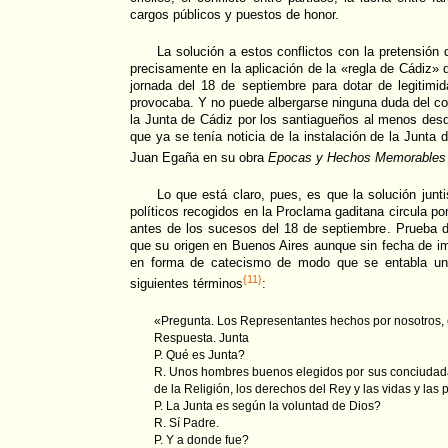
cargos públicos y puestos de honor.
La solución a estos conflictos con la pretensión 
precisamente en la aplicación de la «regla de Cádiz» 
jornada del 18 de septiembre para dotar de legitimi
provocaba. Y no puede albergarse ninguna duda del c
la Junta de Cádiz por los santiagueños al menos desd
que ya se tenía noticia de la instalación de la Junta
Juan Egaña en su obra
Epocas y Hechos Memorables 
Lo que está claro, pues, es que la solución junti
políticos recogidos en la Proclama gaditana circula 
antes de los sucesos del 18 de septiembre. Prueba def
que su origen en Buenos Aires aunque sin fecha de im
en forma de catecismo de modo que se entabla un 
{11}
siguientes términos
:
«Pregunta. Los Representantes hechos por nosotros,
Respuesta. Junta
P. Qué es Junta?
R. Unos hombres buenos elegidos por sus conciudad
de la Religión, los derechos del Rey y las vidas y las
P. La Junta es según la voluntad de Dios?
R. Sí Padre.
P. Y a donde fue?