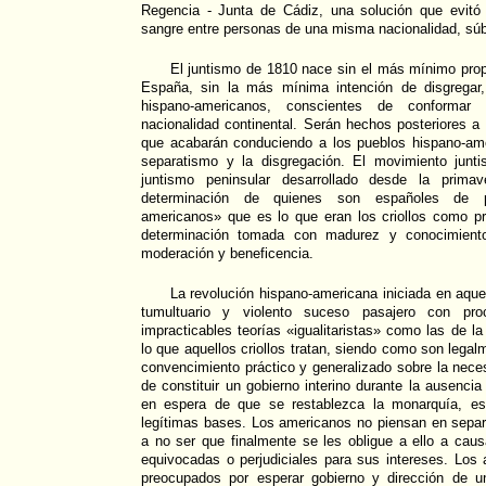
Regencia - Junta de Cádiz, una solución que evit
sangre entre personas de una misma nacionalidad, sú
El juntismo de 1810 nace sin el más mínimo prop
España, sin la más mínima intención de disgregar,
hispano-americanos, conscientes de conforma
nacionalidad continental. Serán hechos posteriores a 
que acabarán conduciendo a los pueblos hispano-am
separatismo y la disgregación. El movimiento junti
juntismo peninsular desarrollado desde la prim
determinación de quienes son españoles de p
americanos» que es lo que eran los criollos como pr
determinación tomada con madurez y conocimient
moderación y beneficencia.
La revolución hispano-americana iniciada en aqu
tumultuario y violento suceso pasajero con pro
impracticables teorías «igualitaristas» como las de l
lo que aquellos criollos tratan, siendo como son lega
convencimiento práctico y generalizado sobre la neces
de constituir un gobierno interino durante la ausencia 
en espera de que se restablezca la monarquía, es
legítimas bases. Los americanos no piensan en sepa
a no ser que finalmente se les obligue a ello a cau
equivocadas o perjudiciales para sus intereses. Los
preocupados por esperar gobierno y dirección de 