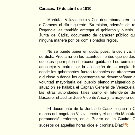
Caracas. 19 de abril de 1810
Montúfar, Villavicencio y Cos desembarcan en La G
a Caracas al día siguiente. Su misión, además del r
Regencia, es también entregar al gobierno y pueblo
Junta de Cádiz, documento de carácter público qu
ninguna manera por los comisionados regios.
No se puede poner en duda, pues, la decisiva, m
de dicha Proclama en los acontecimientos que se des
sucesos que repiten el proceso gaditano. Los comisio
aconsejar y patrocinar la aplicación de la «regla d
donde los gobernantes fueran tachables de afrancesa
o dudoso o donde los gobernantes se desempeñaran d
voluntad mayoritaria del pueblo siendo malquerido 
situación se hallaba el Capitán General de Venezuel
las otras autoridades tales como el Intendente de
Basadre, el auditor José Vicente Anca y la mayoría de 
El documento de la Junta de Cádiz llegaba a C
manos del bogotano Villavicencio y el quiteño Montúfa
permaneció, enfermo, en el Puerto de La Guaira. C
{4}
sucesos de aquellas horas dice el cronista Díaz
: