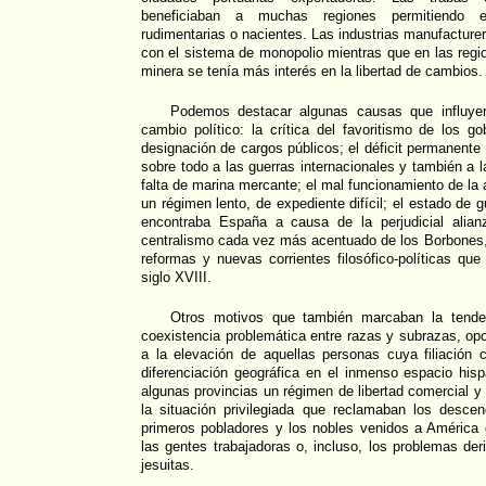
beneficiaban a muchas regiones permitiendo el
rudimentarias o nacientes. Las industrias manufacture
con el sistema de monopolio mientras que en las reg
minera se tenía más interés en la libertad de cambios.
Podemos destacar algunas causas que influyer
cambio político: la crítica del favoritismo de los g
designación de cargos públicos; el déficit permanente
sobre todo a las guerras internacionales y también a la
falta de marina mercante; el mal funcionamiento de la a
un régimen lento, de expediente difícil; el estado de 
encontraba España a causa de la perjudicial alian
centralismo cada vez más acentuado de los Borbones, 
reformas y nuevas corrientes filosófico-políticas que
siglo XVIII.
Otros motivos que también marcaban la tende
coexistencia problemática entre razas y subrazas, opo
a la elevación de aquellas personas cuya filiación 
diferenciación geográfica en el inmenso espacio his
algunas provincias un régimen de libertad comercial y
la situación privilegiada que reclamaban los desce
primeros pobladores y los nobles venidos a América
las gentes trabajadoras o, incluso, los problemas der
jesuitas.