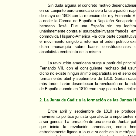
Sin duda alguna el concreto motivo desencadenan
en su conjunto euro-americano será la usurpación nap
de mayo de 1808 con la retención del rey Fernando VI
a ceder la Corona de España a Napoleón Bonaparte q
hermano José. Fue una España sin rey legítim
unánimemente contra el usurpador-invasor francés, em
conmovida Hispano-América –la otra parte constituti
el movimiento dirigido a reformar el orden político ex
dicha monarquía sobre bases constitucionales e
absolutista-centralista de la misma.
La revolución americana surge a partir del princip
Fernando VII, con el consiguiente rechazo del us
dicho no existe ningún ánimo separatista en el seno de
forman entre abril y septiembre de 1810. Serían cau
más tarde, harán desembocar la revolución en la ind
de España cuando en 1810 eran muy pocos los criollos
2. La Junta de Cádiz y la formación de las Juntas
Entre abril y septiembre de 1810 se produc
movimiento político juntista que afecta a importantes
a ser general. La formación de una serie de Juntas pat
que inicia la revolución americana, como hem
estrechamente ligada a lo que sucede en la metrópol