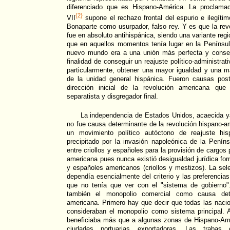
diferenciado que es Hispano-América. La proclamac
{2}
VII
supone el rechazo frontal del espurio e ilegíti
Bonaparte como usurpador, falso rey. Y es que la re
fue en absoluto antihispánica, siendo una variante regi
que en aquellos momentos tenía lugar en la Penínsul
nuevo mundo era a una unión más perfecta y consen
finalidad de conseguir un reajuste político-administrat
particularmente, obtener una mayor igualdad y una 
de la unidad general hispánica. Fueron causas post
dirección inicial de la revolución americana que
separatista y disgregador final.
La independencia de Estados Unidos, acaecida 
no fue causa determinante de la revolución hispano-
un movimiento político autóctono de reajuste hi
precipitado por la invasión napoleónica de la Penín
entre criollos y españoles para la provisión de cargos p
americana pues nunca existió desigualdad jurídica fo
y españoles americanos (criollos y mestizos). La sel
dependía esencialmente del criterio y las preferencia
que no tenía que ver con el "sistema de gobierno"
también el monopolio comercial como causa dete
americana. Primero hay que decir que todas las naci
consideraban el monopolio como sistema principal. 
beneficiaba más que a algunas zonas de Hispano-Am
ciudades portuarias exportadoras. Las trabas 