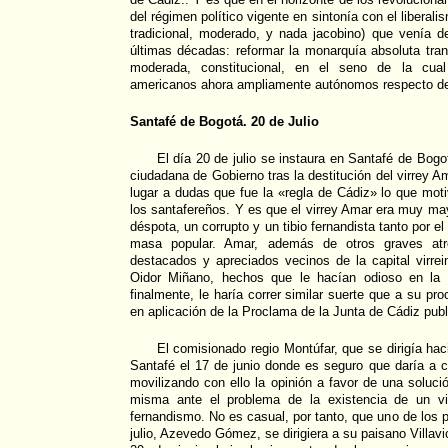
del régimen político vigente en sintonía con el liberal
tradicional, moderado, y nada jacobino) que venía d
últimas décadas: reformar la monarquía absoluta tran
moderada, constitucional, en el seno de la cual s
americanos ahora ampliamente autónomos respecto de l
Santafé de Bogotá. 20 de Julio
El día 20 de julio se instaura en Santafé de Bogot
ciudadana de Gobierno tras la destitución del virrey 
lugar a dudas que fue la «regla de Cádiz» lo que motiv
los santafereños. Y es que el virrey Amar era muy ma
déspota, un corrupto y un tibio fernandista tanto por e
masa popular. Amar, además de otros graves atro
destacados y apreciados vecinos de la capital virrei
Oidor Miñano, hechos que le hacían odioso en la 
finalmente, le haría correr similar suerte que a su p
en aplicación de la Proclama de la Junta de Cádiz pub
El comisionado regio Montúfar, que se dirigía hac
Santafé el 17 de junio donde es seguro que daría a 
movilizando con ello la opinión a favor de una solució
misma ante el problema de la existencia de un vi
fernandismo. No es casual, por tanto, que uno de los 
julio, Azevedo Gómez, se dirigiera a su paisano Villavi