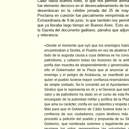
Cádiz hasta Buenos Aires, lo que nos permite afirm
fue elemento decisivo en el desencadenamiento de lo
desembocan en la célebre jornada del 25 de may
Proclama en cuestión fue parcialmente reimprimida e
Extraordinaria de 9 de junio, lo que también nos permi
que ya llevaba largo tiempo en Buenos Aires. Esto es 
la Gazeta del documento gaditano, párrafos que adjun
y relevancia:
«Desde el momento que oyó que los enemigos habían
encaminaban a Sevilla, el Pueblo en vez de abatirse 
todo de la augusta causa a cuya defensa se ha consa
patriotismo, y callaron todas las ilusiones de la am
porfía dan muestra de desprendimiento y generosida
ello el Gobernador de la Plaza que al anunciar al
enemigo y el peligro de Andalucía, se manifestó p
quien el pueblo tuviese mayor confianza reservándose 
de simple soldado. No lo consintió así el Ayuntamien
Síndico que le representa en él; y el General que tan
valor y de patriotismo ha dado en el curso de esta
encargado de la autoridad militar y política de la Pla
que ama su carácter, confía en sus talentos y respeta s
Más para que el Gobierno de Cádiz tuviese toda la r
confianza de sus ciudadanos, cuyos destinos más 
procedió a petición del pueblo y propuesta de su Sí
Gobierno, que nombrada solemne y legalmente por l
reuniese los votos, representase las voluntades 