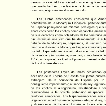
inmenso y casi del todo ocupado por enemigos extran
que sueña también con tiranizar la América hispan
como un peligro real en el nuevo mundo.
Las Juntas americanas consideran que Améri
constitutiva de la Monarquía Hispánica, pertenecien
de España poseyendo los mismos privilegios que su
ahora consideran los criollos como españoles americ
de sus derechos como pobladores de los territorios a
circunstancias una vez que ha desaparecido la aut
cabeza de la Monarquía, Repetimos, el juntismo de
destruir o disolver la Monarquía Hispánica, monarquía
unidad: Hispano-América o las Indias son una unidad
dicha monarquía hispánica, y así es, como hemos vi
1519 por la que el rey Carlos I pone los cimientos de
de los dos hemisferios».
Las posteriores Leyes de Indias declaraban q
accesión de la Corona de Castilla que jamás pudiera 
extranjero. De la ocupación de España por un u
consiguiente impedimento o ausencia del rey legítimo 
de los criollos al autogobierno, resistiéndose a tod
resistiéndose a la posible pretensión usurpadora
territorios americanos. Los hispano-americanos son 
la genérica unidad hispánica representada por el rey, c
y diferenciado de España: España e Indias son las