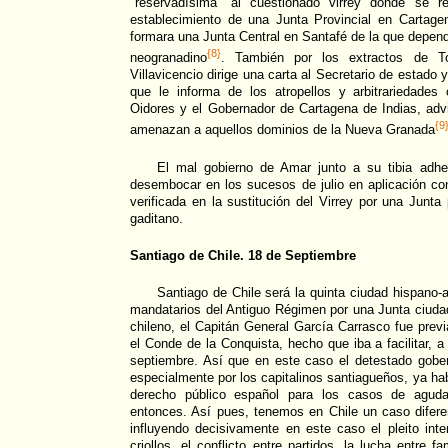
"reservadísima" al cuestionado virrey donde se re
establecimiento de una Junta Provincial en Cartag
formara una Junta Central en Santafé de la que depend
{8}
neogranadino
. También por los extractos de 
Villavicencio dirige una carta al Secretario de estado 
que le informa de los atropellos y arbitrariedades 
Oidores y el Gobernador de Cartagena de Indias, adv
{9
amenazan a aquellos dominios de la Nueva Granada
El mal gobierno de Amar junto a su tibia adhe
desembocar en los sucesos de julio en aplicación co
verificada en la sustitución del Virrey por una Junt
gaditano.
Santiago de Chile. 18 de Septiembre
Santiago de Chile será la quinta ciudad hispano-a
mandatarios del Antiguo Régimen por una Junta ciuda
chileno, el Capitán General García Carrasco fue previ
el Conde de la Conquista, hecho que iba a facilitar, a 
septiembre. Así que en este caso el detestado gober
especialmente por los capitalinos santiagueños, ya ha
derecho público español para los casos de aguda
entonces. Así pues, tenemos en Chile un caso difere
influyendo decisivamente en este caso el pleito int
criollos, el conflicto entre partidos, la lucha entre f