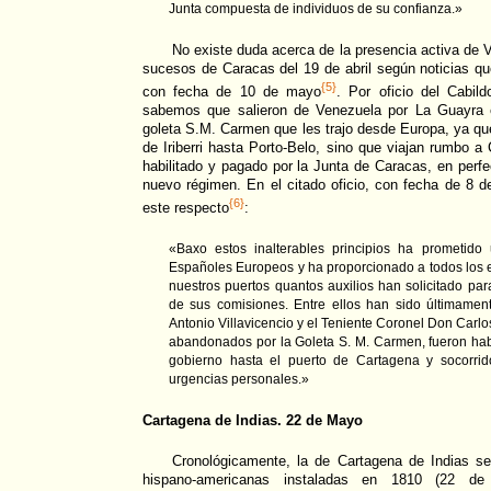
Junta compuesta de individuos de su confianza.»
No existe duda acerca de la presencia activa de V
sucesos de Caracas del 19 de abril según noticias qu
{5}
con fecha de 10 de mayo
. Por oficio del Cabil
sabemos que salieron de Venezuela por La Guayra e
goleta S.M. Carmen que les trajo desde Europa, ya q
de Iriberri hasta Porto-Belo, sino que viajan rumbo a
habilitado y pagado por la Junta de Caracas, en perfe
nuevo régimen. En el citado oficio, con fecha de 8 de
{6}
este respecto
:
«Baxo estos inalterables principios ha prometido 
Españoles Europeos y ha proporcionado a todos los
nuestros puertos quantos auxilios han solicitado pa
de sus comisiones. Entre ellos han sido últimamen
Antonio Villavicencio y el Teniente Coronel Don Carl
abandonados por la Goleta S. M. Carmen, fueron habi
gobierno hasta el puerto de Cartagena y socorrid
urgencias personales.»
Cartagena de Indias. 22 de Mayo
Cronológicamente, la de Cartagena de Indias s
hispano-americanas instaladas en 1810 (22 de