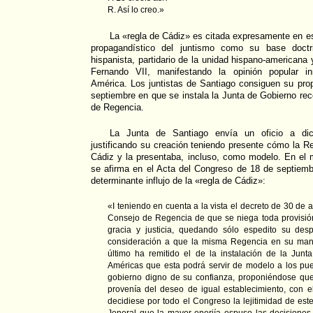
R. Así lo creo.»
La «regla de Cádiz» es citada expresamente en est
propagandístico del juntismo como su base doctri
hispanista, partidario de la unidad hispano-americana 
Fernando VII, manifestando la opinión popular i
América. Los juntistas de Santiago consiguen su prop
septiembre en que se instala la Junta de Gobierno rec
de Regencia.
La Junta de Santiago envía un oficio a dic
justificando su creación teniendo presente cómo la R
Cádiz y la presentaba, incluso, como modelo. En el 
se afirma en el Acta del Congreso de 18 de septiemb
determinante influjo de la «regla de Cádiz»:
«I teniendo en cuenta a la vista el decreto de 30 de 
Consejo de Regencia de que se niega toda provisió
gracia y justicia, quedando sólo espedito su de
consideración a que la misma Regencia en su manif
último ha remitido el de la instalación de la Junt
Américas que esta podrá servir de modelo a los pue
gobierno digno de su confianza, proponiéndose que 
provenía del deseo de igual establecimiento, con 
decidiese por todo el Congreso la lejitimidad de est
Jeneral que la mayor enerjía espuso las decisiones 