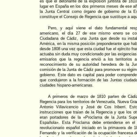
es que el detonante de la explosión juntista de 181
lugar en España en los dos primeros meses de ese añ
la Junta Central como órgano de gobierno de la E
constituye el Consejo de Regencia que sustituye a aque
Pero, y aquí viene el dato fundamental resp
americano, el día 27 de ese mismo enero se con
Ciudadana de Cádiz, una Junta que desde su instal
América, en la misma posición preponderante que hab
desde 1808 una vez que esta ciudad fue el ejército fr
actuaba sin duda muy condicionado por las exigencias 
emisarios que la regencia envió a los territorios 
reconocimiento de su autoridad heredera de la Jun
comisión de la Junta de Cádiz para promover su régim
gobierno. Este dato es capital para poder comprende
que condujeron a la formación de las Juntas ciudada
ciudades hispano-americanas.
A primeros de marzo de 1810 parten de Cádi
Regencia para los territorios de Venezuela, Nueva Gra
Antonio Villavicencio y José de Cos Iriberri. Es
instrucciones que traían de la Regencia y que los oto
eran portadores de la «Proclama de la Junta Supe
Española». Esta Proclama debe entenderse en el m
revolucionario español iniciado en la primavera de 1
Fernando y la verificación de la ocupación francesa d