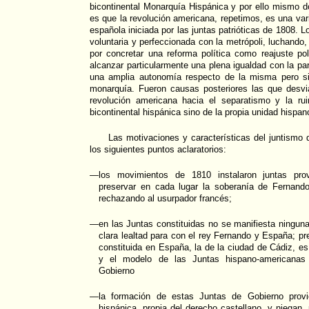
bicontinental Monarquía Hispánica y por ello mismo d
es que la revolución americana, repetimos, es una vari
española iniciada por las juntas patrióticas de 1808. L
voluntaria y perfeccionada con la metrópoli, luchando, 
por concretar una reforma política como reajuste pol
alcanzar particularmente una plena igualdad con la pa
una amplia autonomía respecto de la misma pero si
monarquía. Fueron causas posteriores las que desviar
revolución americana hacia el separatismo y la ru
bicontinental hispánica sino de la propia unidad hispa
Las motivaciones y características del juntismo
los siguientes puntos aclaratorios:
—los movimientos de 1810 instalaron juntas prov
preservar en cada lugar la soberanía de Fernando
rechazando al usurpador francés;
—en las Juntas constituidas no se manifiesta ninguna
clara lealtad para con el rey Fernando y España; pr
constituida en España, la de la ciudad de Cádiz, e
y el modelo de las Juntas hispano-americanas
Gobierno
—la formación de estas Juntas de Gobierno provie
hispánica, propia del derecho castellano, y niegan, p