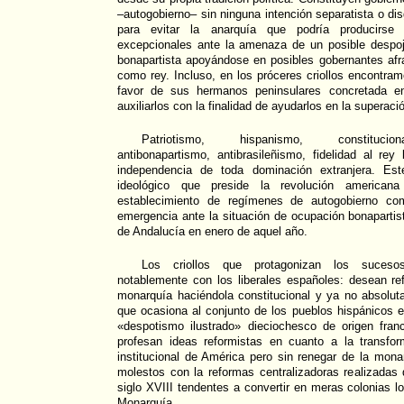
–autogobierno– sin ninguna intención separatista o d
para evitar la anarquía que podría producirse 
excepcionales ante la amenaza de un posible despoj
bonapartista apoyándose en posibles gobernantes af
como rey. Incluso, en los próceres criollos encontram
favor de sus hermanos peninsulares concretada e
auxiliarlos con la finalidad de ayudarlos en la superac
Patriotismo, hispanismo, constituciona
antibonapartismo, antibrasileñismo, fidelidad al rey 
independencia de toda dominación extranjera. Este
ideológico que preside la revolución america
establecimiento de regímenes de autogobierno co
emergencia ante la situación de ocupación bonapartis
de Andalucía en enero de aquel año.
Los criollos que protagonizan los sucesos 
notablemente con los liberales españoles: desean ref
monarquía haciéndola constitucional y ya no absoluta
que ocasiona al conjunto de los pueblos hispánicos 
«despotismo ilustrado» dieciochesco de origen fra
profesan ideas reformistas en cuanto a la transform
institucional de América pero sin renegar de la mon
molestos con la reformas centralizadoras realizadas
siglo XVIII tendentes a convertir en meras colonias lo
Monarquía.