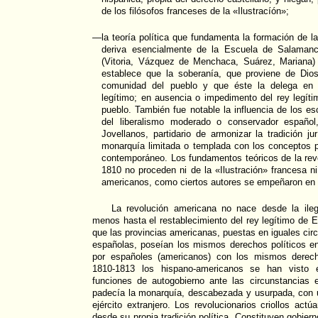
de los filósofos franceses de la «Ilustracíón»;
—la teoría política que fundamenta la formación de 
deriva esencialmente de la Escuela de Salamanc
(Vitoria, Vázquez de Menchaca, Suárez, Mariana) 
establece que la soberanía, que proviene de Dio
comunidad del pueblo y que éste la delega en
legítimo; en ausencia o impedimento del rey legítim
pueblo. También fue notable la influencia de los es
del liberalismo moderado o conservador español
Jovellanos, partidario de armonizar la tradición jur
monarquía limitada o templada con los conceptos p
contemporáneo. Los fundamentos teóricos de la rev
1810 no proceden ni de la «Ilustración» francesa ni
americanos, como ciertos autores se empeñaron en 
La revolución americana no nace desde la ileg
menos hasta el restablecimiento del rey legítimo de
que las provincias americanas, puestas en iguales cir
españolas, poseían los mismos derechos políticos e
por españoles (americanos) con los mismos derech
1810-1813 los hispano-americanos se han visto 
funciones de autogobierno ante las circunstancias 
padecía la monarquía, descabezada y usurpada, con 
ejército extranjero. Los revolucionarios criollos act
desde su propia tradición política. Constituyen gobier