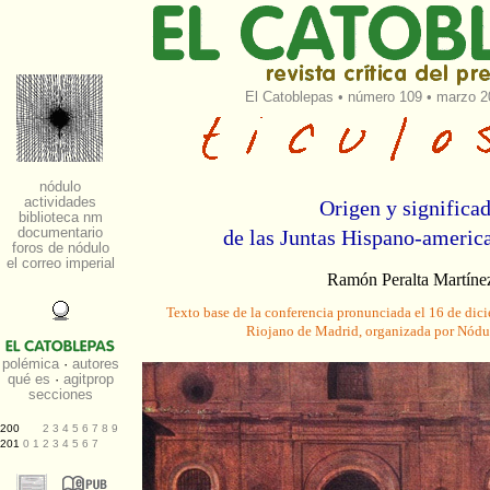
El Catoblepas
•
número 109
• marzo 20
Origen y significa
de las Juntas Hispano-americ
Ramón Peralta Martíne
Texto base de la conferencia pronunciada el 16 de dic
Riojano de Madrid, organizada por Nódul