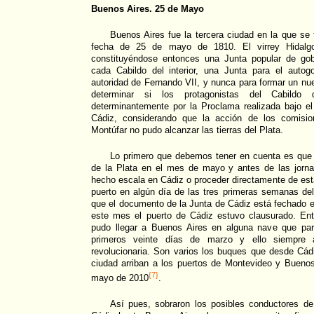
Buenos Aires. 25 de Mayo
Buenos Aires fue la tercera ciudad en la que se 
fecha de 25 de mayo de 1810. El virrey Hidalg
constituyéndose entonces una Junta popular de gob
cada Cabildo del interior, una Junta para el autog
autoridad de Fernando VII, y nunca para formar un nu
determinar si los protagonistas del Cabildo 
determinantemente por la Proclama realizada bajo el
Cádiz, considerando que la acción de los comision
Montúfar no pudo alcanzar las tierras del Plata.
Lo primero que debemos tener en cuenta es que l
de la Plata en el mes de mayo y antes de las jorna
hecho escala en Cádiz o proceder directamente de est
puerto en algún día de las tres primeras semanas 
que el documento de la Junta de Cádiz está fechado e
este mes el puerto de Cádiz estuvo clausurado. En
pudo llegar a Buenos Aires en alguna nave que par
primeros veinte días de marzo y ello siempre
revolucionaria. Son varios los buques que desde Cád
ciudad arriban a los puertos de Montevideo y Buenos
{7}
mayo de 2010
.
Así pues, sobraron los posibles conductores d