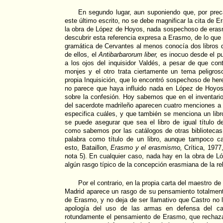
En segundo lugar, aun suponiendo que, por preca
este último escrito, no se debe magnificar la cita de 
la obra de López de Hoyos, nada sospechoso de eras
descubrir esta referencia expresa a Erasmo, de lo que 
gramática de Cervantes al menos conocía dos libros 
de ellos, el
Antibarbarorum liber,
es inocuo desde el pun
a los ojos del inquisidor Valdés, a pesar de que co
monjes y el otro trata ciertamente un tema peligros
propia Inquisición, que lo encontró sospechoso de herej
no parece que haya influido nada en López de Hoyos
sobre la confesión. Hoy sabemos que en el inventario 
del sacerdote madrileño aparecen cuatro menciones a 
especifica cuáles, y que también se menciona un libr
se puede asegurar que sea el libro de igual título 
como sabemos por las catálogos de otras bibliotecas
palabra como título de un libro, aunque tampoco c
esto, Bataillon,
Erasmo y el erasmismo,
Crítica, 1977
nota 5). En cualquier caso, nada hay en la obra de 
algún rasgo típico de la concepción erasmiana de la rel
Por el contrario, en la propia carta del maestro d
Madrid aparece un rasgo de su pensamiento totalment
de Erasmo, y no deja de ser llamativo que Castro no l
apología del uso de las armas en defensa del cat
rotundamente el pensamiento de Erasmo, que rechaz