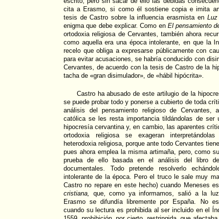
escrito, pero sin sacar de ello las debidas consecu
cita a Erasmo, si como él sostiene copia e imita 
tesis de Castro sobre la influencia erasmista en
Luz 
enigma que debe explicar. Como en
El pensamiento d
ortodoxia religiosa de Cervantes, también ahora recur
como aquella era una época intolerante, en que la I
recelo que obliga a expresarse públicamente con cau
para evitar acusaciones, se habría conducido con disi
Cervantes, de acuerdo con la tesis de Castro de la hi
tacha de «gran disimulador», de «hábil hipócrita».
Castro ha abusado de este artilugio de la hipocre
se puede probar todo y ponerse a cubierto de toda crí
análisis del pensamiento religioso de Cervantes, 
católica se les resta importancia tildándolas de se
hipocresía cervantina y, en cambio, las aparentes crítica
ortodoxia religiosa se exageran interpretándol
heterodoxia religiosa, porque ante todo Cervantes tien
pues ahora emplea la misma artimaña, pero, como su
prueba de ello basada en el análisis del libro 
documentales. Todo pretende resolverlo echándo
intolerante de la época. Pero el truco le sale muy 
Castro no repare en este hecho) cuando Meneses esc
cristiana,
que, como ya informamos, salió a la lu
Erasmo se difundía libremente por España. No e
cuando su lectura es prohibida al ser incluido en el Ín
1559, prohibición, por cierto, restringida, que afectab