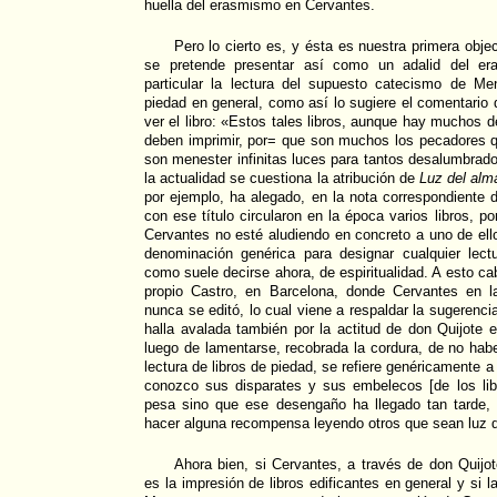
huella del erasmismo en Cervantes.
Pero lo cierto es, y ésta es nuestra primera obje
se pretende presentar así como un adalid del e
particular la lectura del supuesto catecismo de Me
piedad en general, como así lo sugiere el comentario
ver el libro: «Estos tales libros, aunque hay muchos 
deben imprimir, por= que son muchos los pecadores q
son menester infinitas luces para tantos desalumbrado
la actualidad se cuestiona la atribución de
Luz del alm
por ejemplo, ha alegado, en la nota correspondiente 
con ese título circularon en la época varios libros, 
Cervantes no esté aludiendo en concreto a uno de ellos
denominación genérica para designar cualquier lect
como suele decirse ahora, de espiritualidad. A esto c
propio Castro, en Barcelona, donde Cervantes en l
nunca se editó, lo cual viene a respaldar la sugerenc
halla avalada también por la actitud de don Quijote 
luego de lamentarse, recobrada la cordura, de no hab
lectura de libros de piedad, se refiere genéricamente a
conozco sus disparates y sus embelecos [de los lib
pesa sino que ese desengaño ha llegado tan tarde,
hacer alguna recompensa leyendo otros que sean luz de
Ahora bien, si Cervantes, a través de don Quijo
es la impresión de libros edificantes en general y si l