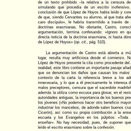
de un texto prohibido –la relativa a la censura de
simulando que procedía de un escrito inofensivo.
conclusión de que López de Hoyos había leído y cono
de que, siendo Cervantes su alumno, al que trata 
caro discípulo», le habría transmitido a través de
doctrinas erasmianas. No obstante, Castro, consci
argumentación, termina confesando: «Ignoro en qu
directa noticia de la doctrina erasmiana, ni hasta dón
de López de Hoyos» (
op. cit.,
pág. 510).
La argumentación de Castro está abierta a múl
lugar, resulta muy artificiosa desde el comienzo. 
López de Hoyos presente la cita como procedente del
realidad, este libro contiene un importante pasaje añ
que se denuncian los daños que causan los malos
contexto de la carta la referencia breve a los ad
innecesaria, y lo que a él precisamente le interesa 
malos preceptores, censura que el sacerdote madril
además la utiliza como excusa para glosar, en el rest
autoridades antiguas, la importancia de los buenos pr
los jóvenes («No podemos hacer otro beneficio mayor
industriar los mancebos, de adonde salen buenos ciu
Cicerón), así como su propia contribución a la ens
escuela y los Evangelios en los púlpitos: «Toda
enseñar». No hay necesidad, pues, de suponer que 
leído el escrito erasmiano sobre la confesión.