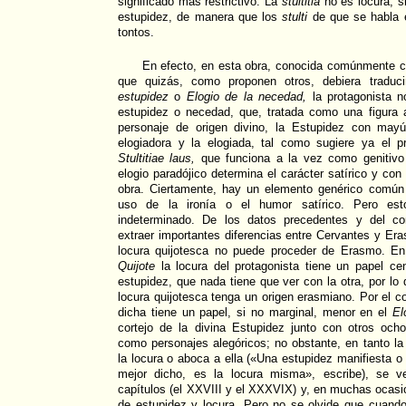
significado más restrictivo. La
stultitia
no es locura, si
estupidez, de manera que los
stulti
de que se habla 
tontos.
En efecto, en esta obra, conocida comúnmente
que quizás, como proponen otros, debiera traduc
estupidez
o
Elogio de la necedad,
la protagonista n
estupidez o necedad, que, tratada como una figura a
personaje de origen divino, la Estupidez con may
elogiadora y la elogiada, tal como sugiere ya el 
Stultitiae laus,
que funciona a la vez como genitivo 
elogio paradójico determina el carácter satírico y con 
obra. Ciertamente, hay un elemento genérico común
uso de la ironía o el humor satírico. Pero es
indeterminado. De los datos precedentes y del c
extraer importantes diferencias entre Cervantes y Era
locura quijotesca no puede proceder de Erasmo. En 
Quijote
la locura del protagonista tiene un papel ce
estupidez, que nada tiene que ver con la otra, por lo
locura quijotesca tenga un origen erasmiano. Por el co
dicha tiene un papel, si no marginal, menor en el
El
cortejo de la divina Estupidez junto con otros oc
como personajes alegóricos; no obstante, en tanto l
la locura o aboca a ella («Una estupidez manifiesta o
mejor dicho, es la locura misma», escribe), se v
capítulos (el XXVIII y el XXXVIX) y, en muchas ocasio
de estupidez y locura. Pero no se olvide que cuando