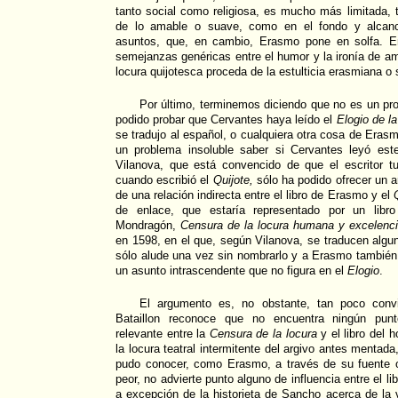
tanto social como religiosa, es mucho más limitada, 
de lo amable o suave, como en el fondo y alcan
asuntos, que, en cambio, Erasmo pone en solfa. En
semejanzas genéricas entre el humor y la ironía de 
locura quijotesca proceda de la estulticia erasmiana o
Por último, terminemos diciendo que no es un p
podido probar que Cervantes haya leído el
Elogio de la
se tradujo al español, o cualquiera otra cosa de Erasm
un problema insoluble saber si Cervantes leyó este
Vilanova, que está convencido de que el escritor 
cuando escribió el
Quijote,
sólo ha podido ofrecer un 
de una relación indirecta entre el libro de Erasmo y el
de enlace, que estaría representado por un libro
Mondragón,
Censura de la locura humana y excelencia
en 1598, en el que, según Vilanova, se traducen alg
sólo alude una vez sin nombrarlo y a Erasmo también
un asunto intrascendente que no figura en el
Elogio
.
El argumento es, no obstante, tan poco convi
Bataillon reconoce que no encuentra ningún punt
relevante entre la
Censura de la locura
y el libro del 
la locura teatral intermitente del argivo antes menta
pudo conocer, como Erasmo, a través de su fuente or
peor, no advierte punto alguno de influencia entre el l
a excepción de la historieta de Sancho acerca de la