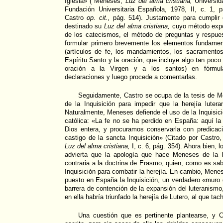
Iglesia» ( Meneses,
Luz del alma cristiana,
Universid
Fundación Universitaria Española, 1978, II, c. 1, 
Castro
op. cit.,
pág. 514). Justamente para cumplir 
destinado su
Luz del alma cristiana,
cuyo método expos
de los catecismos, el método de preguntas y respues
formular primero brevemente los elementos fundament
(artículos de fe, los mandamientos, los sacramentos
Espíritu Santo y la oración, que incluye algo tan poc
oración a la Virgen y a los santos) en fórmul
declaraciones y luego procede a comentarlas.
Seguidamente, Castro se ocupa de la tesis de Me
de la Inquisición para impedir que la herejía lute
Naturalmente, Meneses defiende el uso de la Inquisici
católica: «La fe no se ha perdido en España: aquí l
Dios entera, y procuramos conservarla con predicaci
castigo de la sancta Inquisición» (Citado por Castro
Luz del alma cristiana,
I, c. 6, pág. 354). Ahora bien,
advierta que la apología que hace Meneses de la I
contraria a la doctrina de Erasmo, quien, como es sab
Inquisición para combatir la herejía. En cambio, Men
puesto en España la Inquisición, un verdadero «muro
barrera de contención de la expansión del luteranismo
en ella habría triunfado la herejía de Lutero, al que 
Una cuestión que es pertinente plantearse, y C