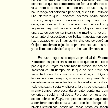
durante las que se comportaba de forma pertinente e
vida. Pero esto es otra cosa, se trata de una muy es
no un rasgo del personaje principal, que es la Estupide
una historieta que Cervantes además podía conoc
Erasmo, ya que no es una invención suya, sino qu
decir, de Horacio. Y, en cualquier caso, el sentido y
argivo es muy distinta de la de don Quijote, son contr
una vez curado de su insania, no maldijo la locura t
estar ante el espectáculo de bellas tragedias represe
había gozado en su imaginación, sino que se quejó a
Quijote, recobrado el juicio, lo primero que hace es ab
y los libros de caballerías que la habían alimentado.
En cuarto lugar, si el objetivo principal de Erasm
Estupidez es poner en solfa todo lo que de estulto 
por lo que el
Elogio
es ante todo un fresco satírico de 
sociedad de su tiempo, de la que no deja títere c
sobre todo con el estamento eclesiástico, en el
Quijo
locura, no como alegoría, sino como rasgo real de u
distintamente satirizar los libros de caballerías; esto 
todo una sátira social y religiosa, la otra es una sátira l
mismo tiempo, pero secundariamente, contenga, com
de crítica social y religiosa. Pero aun en este pun
sendas obras: el
Elogio
nos proporciona un ataque mor
a ser feroz cuando entra a saco con los clérigos de
niveles jerárquicos, desde los Papas hasta los sacerd