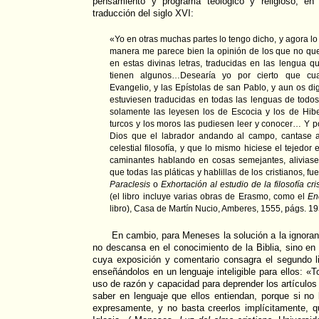
pensamiento y programa teológico y religioso, en
traducción del siglo XVI:
«Yo en otras muchas partes lo tengo dicho, y agora lo
manera me parece bien la opinión de los que no quer
en estas divinas letras, traducidas en las lengua q
tienen algunos…Desearía yo por cierto que cual
Evangelio, y las Epístolas de san Pablo, y aun os d
estuviesen traducidas en todas las lenguas de todo
solamente las leyesen los de Escocia y los de Hib
turcos y los moros las pudiesen leer y conocer… Y p
Dios que el labrador andando al campo, cantase 
celestial filosofía, y que lo mismo hiciese el tejedor 
caminantes hablando en cosas semejantes, aliviase
que todas las pláticas y hablillas de los cristianos, f
Paraclesis
o
Exhortación al estudio de la filosofía cri
(el libro incluye varias obras de Erasmo, como el
En
libro), Casa de Martín Nucio, Amberes, 1555, págs. 1
En cambio, para Meneses la solución a la ignoranc
no descansa en el conocimiento de la Biblia, sino en e
cuya exposición y comentario consagra el segundo l
enseñándolos en un lenguaje inteligible para ellos: «T
uso de razón y capacidad para deprender los artículos 
saber en lenguaje que ellos entiendan, porque si no
expresamente, y no basta creerlos implícitamente, q