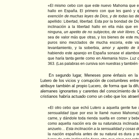
«El mismo cebo con que este nuevo Mahoma que es
hallo en España. El primero con que les ganó y 
exención de muchas leyes de Dios, y de todas las de 
apellido: Libertad, libertad. Esta por la bondad de D
inclinación a la libertad hallo en ella más que e
ninguna,
un apetito de no subjectos, de vivir libres
. 
sea de valor más que otras, y los bienes de este 
puros sino mezclados de mucha escoria, este val
levantamiento, y la soberbia,
amor y apetito de l
habiendo este aparejo en España sonase el atambo
que haría tanta gente como en Alemania hizo».
Luz d
363. (Las palabras en cursiva son nuestras y también 
En segundo lugar, Meneses pone énfasis en la 
Lutero de los vicios y corrupción de costumbres entre
atribuye también al propio Lucero, de forma que la di
alemanes ignorantes y carentes del conocimiento de 
cristianos habría actuado como un cebo que los atraer
«El otro cebo que echó Lutero a aquella gente fue
sensualidad
(que por eso le llamé nuevo Mahoma) 
carne, y dándole toda rienda suelta en comer y bebe
como aquella nación era de su naturaleza inclinada 
anzuelo…
Esta
inclinación a la sensualidad y cosas d
la nación española antes de su natural es dura y su