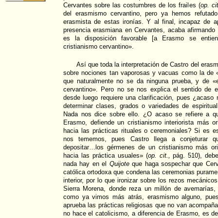
Cervantes sobre las costumbres de los frailes (
op. cit
del erasmismo cervantino, pero ya hemos refutado 
erasmista de estas ironías. Y al final, incapaz de 
presencia erasmiana en Cervantes, acaba afirmando q
es la disposición favorable [a Erasmo se entiend
cristianismo cervantino».
Así que toda la interpretación de Castro del eras
sobre nociones tan vaporosas y vacuas como la de «d
que naturalmente no se da ninguna prueba, y de «esp
cervantino». Pero no se nos explica el sentido de e
desde luego requiere una clarificación, pues ¿acaso
determinar clases, grados o variedades de espiritual
Nada nos dice sobre ello. ¿O acaso se refiere a q
Erasmo, defiende un cristianismo interiorista más or
hacia las prácticas rituales o ceremoniales? Si es e
nos tememos, pues Castro llega a conjeturar 
depositar…los gérmenes de un cristianismo más ori
hacia las práctica usuales» (
op. cit.,
pág. 510), deb
nada hay en el
Quijote
que haga sospechar que Cerva
católica ortodoxa que condena las ceremonias purame
interior, por lo que ironizar sobre los rezos mecánic
Sierra Morena, donde reza un millón de avemarías,
como ya vimos más atrás, erasmismo alguno, pues 
aprueba las prácticas religiosas que no van acompañad
no hace el catolicismo, a diferencia de Erasmo, es de