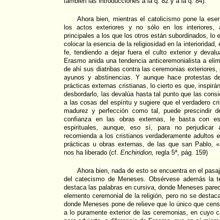
también las introducciones a la q. 82 y a la q. 84).
Ahora bien, mientras el catolicismo pone la esen
los actos exteriores y no sólo en los interiores
principales a los que los otros están subordinados, l
colocar la esencia de la religiosidad en la interioridad,
fe, tendiendo a dejar fuera el culto exterior y deva
Erasmo anida una tendencia anticeremonialista a elimi
de ahí sus diatribas contra las ceremonias exteriores,
ayunos y abstinencias. Y aunque hace protestas d
prácticas externas cristianas, lo cierto es que, inspir
desbordarlo, las devalúa hasta tal punto que las consid
a las cosas del espíritu y sugiere que el verdadero c
madurez y perfección como tal, puede prescindir de
confianza en las obras externas, le basta con es
espirituales, aunque, eso sí, para no perjudicar
recomienda a los cristianos verdaderamente adultos e
prácticas u obras externas, de las que san Pablo, «aq
nos ha liberado (cf.
Enchiridion,
regla 5ª, pág. 159)
Ahora bien, nada de esto se encuentra en el pasaje
del catecismo de Meneses. Obsérvese además la te
destaca las palabras en cursiva, donde Meneses parece
elemento ceremonial de la religión, pero no se destaca
donde Meneses pone de relieve que lo único que censur
a lo puramente exterior de las ceremonias, en cuyo c