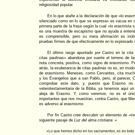
religiosidad popular.
En lo que atañe a la declaración de que »lo erasm
silenciado como en lo que se expresa» es vacua en c
primera parte de la frase según la cual «lo erasmista s
es una muestra de escapismo que no ayuda a entend
es comprensible, pero su mera afirmación es inút
pruebas firmes de que efectivamente en lo expresado s
El último rasgo apuntado por Castro en la cita
citas paulinas» abandona por suerte el terreno de 
nota concreta, positiva, como signo de erasmismo.
atrás, la exuberancia de citas paulinas no es, en mod
de erasmismo. Meneses, como Cervantes, cita much
y los Evangelios que a san Pablo, pero, al parecer,
comprobar este dato, y, puesto que Erasmo no s
veterotestamentaria de la Biblia, ya tenemos aquí 
aleja de Erasmo. Y, como veremos, no es el úni
importantes que nos muestran, contra Castro, que Men
es adverso al erasmismo.
Por fin Castro cree descubrir un elemento de «i
siguiente pasaje de
Luz del alma cristiana
: «
«Lo que hemos dicho en los sacramentos, es en todo l