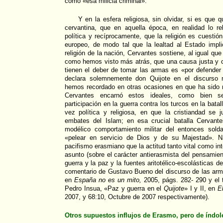
como «esa milicia criminal».
Y en la esfera religiosa, sin olvidar, si es que 
cervantina, que en aquella época, en realidad lo re
política y recíprocamente, que la religión es cuestió
europeo, de modo tal que la lealtad al Estado impli
religión de la nación, Cervantes sostiene, al igual q
como hemos visto más atrás, que una causa justa y c
tienen el deber de tomar las armas es «por defender l
declara solemnemente don Quijote en el discurso
hemos recordado en otras ocasiones en que ha sido m
Cervantes encarnó estos ideales, como bien s
participación en la guerra contra los turcos en la bata
vez política y religiosa, en que la cristiandad se 
embates del Islam; en esa crucial batalla Cervante
modélico comportamiento militar del entonces sold
«pelear en servicio de Dios y de su Majestad». N
pacifismo erasmiano que la actitud tanto vital como in
asunto (sobre el carácter antierasmista del pensamie
guerra y la paz y la fuentes aritotélico-escolásticas 
comentario de Gustavo Bueno del discurso de las arma
en
España no es un mito,
2005, págs. 282- 290 y el 
Pedro Insua, «Paz y guerra en el
Quijote
» I y II, en
E
2007, y 68:10, Octubre de 2007 respectivamente).
Otros supuestos influjos de Erasmo, pero de índole