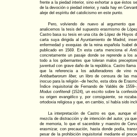
frente a la piedad interior, sino exhortar a que éstos 
de la devoción o piedad interior, y nada hay en Cervan
aleje del espíritu del catolicismo en este punto.
Pero, volviendo de nuevo al argumento que
analicemos la tesis del supuesto erasmismo de Lóp
Castro basa su tesis en una cita de López de Hoyos 
carta suya dirigida al Ayuntamiento de Madrid, inse
enfermedad y exequias de la reina española Isabel de
publicado en 1569. En esta carta menciona el
Anti
concretamente un pasaje donde se reprende a los a
todo a los gobernantes que toleran malos preceptor
juventud con grave daño de la república. Castro llama
que la referencia a los adulteradores de vino n
Antibarbarorum liber,
un libro de censura de las mal
inocuo para la religión –de hecho, esta obra de Erasmo
Índice inquisitorial de Fernando de Valdés de 1559
Modus confitendi
(1524), un escrito sobre la confesi
su origen evangélico y, por consiguiente, se rozaba
ortodoxia religiosa y que, en cambio, sí había sido incl
La interpretación de Castro es que, aunque e
mezcla de distracción y de intención del autor, ya qu
de memoria, lo que el sacerdote y maestro de Cerva
erasmizar, con precaución, hasta donde podía, trans
pesar de la prohibición inquisitorial mediante el proc