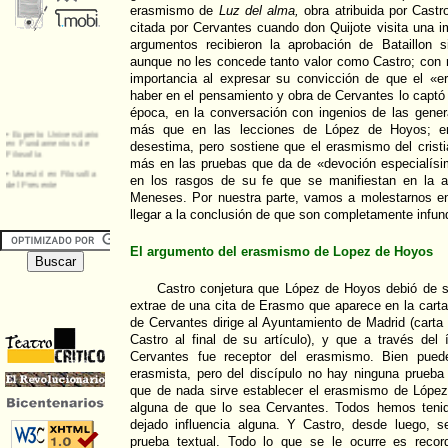
erasmismo de
Luz del alma,
obra atribuida por Castr
citada por Cervantes cuando don Quijote visita una 
argumentos recibieron la aprobación de Bataillon s
aunque no les concede tanto valor como Castro; con r
importancia al expresar su convicción de que el «
haber en el pensamiento y obra de Cervantes lo captó
época, en la conversación con ingenios de las gener
más que en las lecciones de López de Hoyos; en
desestima, pero sostiene que el erasmismo del crist
más en las pruebas que da de «devoción especialísi
en los rasgos de su fe que se manifiestan en la a
Meneses. Por nuestra parte, vamos a molestarnos en 
llegar a la conclusión de que son completamente infun
El argumento del erasmismo de Lopez de Hoyos
Castro conjetura que López de Hoyos debió de s
extrae de una cita de Erasmo que aparece en la cart
de Cervantes dirige al Ayuntamiento de Madrid (cart
Castro al final de su artículo), y que a través del
Cervantes fue receptor del erasmismo. Bien pued
erasmista, pero del discípulo no hay ninguna prueba 
que de nada sirve establecer el erasmismo de Lópe
alguna de que lo sea Cervantes. Todos hemos teni
dejado influencia alguna. Y Castro, desde luego, 
prueba textual. Todo lo que se le ocurre es recor