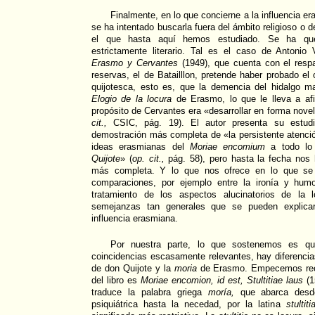
Finalmente, en lo que concierne a la influencia e
se ha intentado buscarla fuera del ámbito religioso o d
el que hasta aquí hemos estudiado. Se ha quer
estrictamente literario. Tal es el caso de Antonio 
Erasmo y Cervantes
(1949), que cuenta con el respa
reservas, el de Batailllon, pretende haber probado el
quijotesca, esto es, que la demencia del hidalgo m
Elogio de la locura
de Erasmo, lo que le lleva a af
propósito de Cervantes era «desarrollar en forma novel
cit.,
CSIC, pág. 19). El autor presenta su estu
demostración más completa de «la persistente atenci
ideas erasmianas del
Moriae encomium
a todo lo 
Quijote
» (
op. cit.,
pág. 58), pero hasta la fecha nos
más completa. Y lo que nos ofrece en lo que se
comparaciones, por ejemplo entre la ironía y hum
tratamiento de los aspectos alucinatorios de la l
semejanzas tan generales que se pueden explica
influencia erasmiana.
Por nuestra parte, lo que sostenemos es que
coincidencias escasamente relevantes, hay diferencias
de don Quijote y la
moria
de Erasmo. Empecemos recor
del libro es
Moriae encomion, id est, Stultitiae laus
(1
traduce la palabra griega
moría,
que abarca desde
psiquiátrica hasta la necedad, por la latina
stultitia