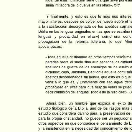
lugar de esta inclinación tiene otra que sirve por es
simia imitadora de lo que ve en las otras».
Ibid
.
Y finalmente, y esto es que lo más nos interes
mayor interés, después de volver de nuevo sobre el te
a la satisfacción desordenada de los apetitos carnale
Biblia en las lenguas originales en las que se escribi
lenguas y procacidad en ellas») como una conca
propagación de la reforma luterana, lo que Men
apocalípticos:
«Toda aquella cristiandad en otros tiempos felicísima
paredes hasta el suelo sino aun sacados los cimientos
apellidos de guerra de los enemigos se ha vuelto e
diciendo: cayó, Babilonia. Babilonia aquella confusió
apetitos desordenados sin rienda, que esto es lo que 
venir a lo que es, y juntamente con eso
aquel dem
procacidad en ellas
para que muy de veras se pueda 
decir confusión de lenguas. Todo esto la hizo caer».
O
Ahora bien, un hombre que explica el éxito de
estudio filológico de la Biblia, uno de los rasgos más
estudio que considera dañino para la preservación de la
para la propia cristiandad, no puede ser un seguidor 
otros aspectos en que contradice el pensamiento de Er
y la insistencia en la necesidad del conocimiento de l