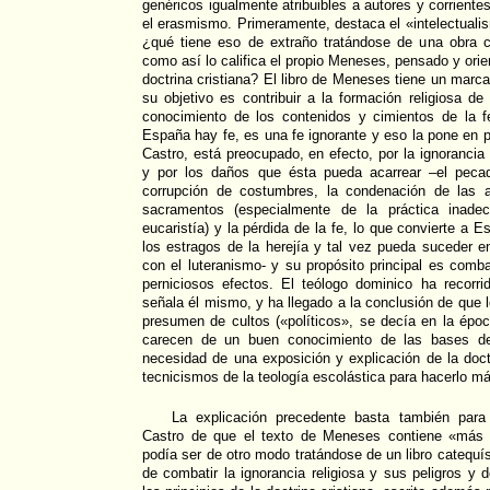
genéricos igualmente atribuibles a autores y corrient
el erasmismo. Primeramente, destaca el «intelectualis
¿qué tiene eso de extraño tratándose de una obra c
como así lo califica el propio Meneses, pensado y ori
doctrina cristiana? El libro de Meneses tiene un marca
su objetivo es contribuir a la formación religiosa de
conocimiento de los contenidos y cimientos de la f
España hay fe, es una fe ignorante y eso la pone en 
Castro, está preocupado, en efecto, por la ignorancia
y por los daños que ésta pueda acarrear –el pecad
corrupción de costumbres, la condenación de las a
sacramentos (especialmente de la práctica inade
eucaristía) y la pérdida de la fe, lo que convierte a 
los estragos de la herejía y tal vez pueda suceder 
con el luteranismo- y su propósito principal es comba
perniciosos efectos. El teólogo dominico ha recor
señala él mismo, y ha llegado a la conclusión de que 
presumen de cultos («políticos», se decía en la épo
carecen de un buen conocimiento de las bases de 
necesidad de una exposición y explicación de la doctr
tecnicismos de la teología escolástica para hacerlo má
La explicación precedente basta también para 
Castro de que el texto de Meneses contiene «más r
podía ser de otro modo tratándose de un libro catequíst
de combatir la ignorancia religiosa y sus peligros y 