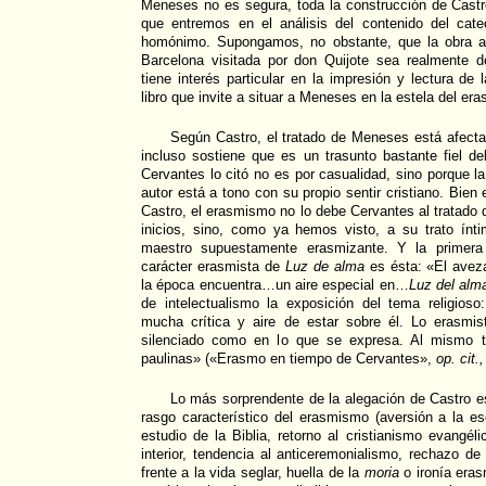
Meneses no es segura, toda la construcción de Castr
que entremos en el análisis del contenido del cat
homónimo. Supongamos, no obstante, que la obra as
Barcelona visitada por don Quijote sea realmente
tiene interés particular en la impresión y lectura d
libro que invite a situar a Meneses en la estela del e
Según Castro, el tratado de Meneses está afecta
incluso sostiene que es un trasunto bastante fiel d
Cervantes lo citó no es por casualidad, sino porque la
autor está a tono con su propio sentir cristiano. Bien
Castro, el erasmismo no lo debe Cervantes al tratad
inicios, sino, como ya hemos visto, a su trato ín
maestro supuestamente erasmizante. Y la primera
carácter erasmista de
Luz de alma
es ésta: «El avezad
la época encuentra…un aire especial en…
Luz del alm
de intelectualismo la exposición del tema religios
mucha crítica y aire de estar sobre él. Lo erasmis
silenciado como en lo que se expresa. Al mismo t
paulinas» («Erasmo en tiempo de Cervantes»,
op. cit.,
Lo más sorprendente de la alegación de Castro e
rasgo característico del erasmismo (aversión a la e
estudio de la Biblia, retorno al cristianismo evangéli
interior, tendencia al anticeremonialismo, rechazo de
frente a la vida seglar, huella de la
moria
o ironía eras