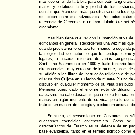
más que en el de la Biblia para combatir la ignoranci
males, y fortalecer la fe y piedad de los cristiano
concluir que Meneses, más que situarse entre los se
se coloca entre sus adversarios. Por todas estas
referencia de Cervantes a un libro titulado
Luz del a
erasmismo.
Más bien tiene que ver con la intención suya de e
edificantes en general. Recordemos una vez más que e
cuando precisamente estaba terminando la segunda p
la religiosidad del autor, lo que le condujo, com
lugares, a hacerse miembro de varias congregacio
Santísimo Sacramento en 1609 y fraile terciario fra
circunstancias, muy cerca ya de la muerte, no es de
su afición a los libros de instrucción religiosa o de 
criatura don Quijote en su lecho de muerte. Y uno de 
dispuso en cualquier momento de su vida bien pudo
Meneses pues, dado el enorme éxito de difusión 
catecismo, no cabe descartar que en él se formara en
manos en algún momento de su vida; pero lo que s
trate de un manual de teología y piedad erasmianas de
En suma, el pensamiento de Cervantes no sól
cuestiones esenciales antierasmista. Como se
característicos de Erasmo es su defensa de un pac
base evangélica, tanto en el terreno político como e