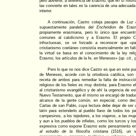
pero advierte, a diferencia de Erasmo, que en sí mism
las convierte en tales es la carencia de una adecuada 
interior.
A continuación, Castro coteja pasajes de
Luz 
supuestamente paralelos del
Enchiridion
de Erasm
propiamente erasmiana, pero lo único que encuentr
comunes al catolicismo y a Erasmo. El propio Ca
infructuosas, se ve forzado a reconocer que «p
cristianismo coetáneo consistía esencialmente en falt
la virtud se basa en el conocimiento de la ley reli
Erasmo; los artículos de la fe, en Meneses» (
op. cit.,
p
Pero lo que no nos dice Castro es que en este pun
de Meneses, acorde con la ortodoxia católica, son
receta de ambos para remediar la falta de instrucción
religioso de los fieles es muy distinta: para Erasmo e
al cristianismo evangélico y de ahí la urgencia de est
Nuevo Testamento, que él mismo se encargó de traduci
alcance de la gente común, en especial, como dec
Cartas de san Pablo, cuya lectura debe dejar de ser u
latín para extenderlo al pueblo llano de todos los pa
campesinos, a los tejedores, a los viajeros, a las muje
y aun a los pueblos de infieles, como los turcos y lo
expresiva como expone Erasmo este pensamiento e
al estudio de la filosofía cristiana
(1516), un v