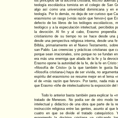
los principios de la doctrina cristiana, escrito además
teología escolástica tomista en el colegio de San Gr
algo así como una universidad dominicana y en el
teología. Por lo demás, no deja de ser curioso que C
erasmismo un rasgo («más razón que fervor») que E
defecto de los libros de los teólogos escolásticos, 
teológico y a la especulación intelectual, percibidos
la devoción. Al fin y al cabo, Erasmo propendía 
cristianismo de su tiempo no se hace desde una pe
desde una perspectiva religiosa interna, desde una f
Bilblia, primariamente en el Nuevo Testamento, sobr
san Pablo. Las creencias y prácticas cristianas que c
porque sean irracionales, sino porque no se fundan en
era más una enemiga que aliada de la fe y la devoció
Erasmo opone la autoridad de la fe, de la fe en Cristo y
«filosofía de Cristo» (a la que también le gusta ll
«filosofía cristiana») haya de ser vivida, no argumenta
espíritu del erasmismo se resume mejor en el lema «
el de «más razón que fervor». Por tanto, nada más a
que Erasmo «tiñe de intelectualismo la exposición del 
Todo lo anterior basta también para explicar la «
tratado de Meneses. No podía ser de otro modo te
intelectual y didáctico de una obra que parte de la rep
instrucción religiosa entre las gentes, asunto al que l
cuatro en que se divide el tratado catequístico
exponiendo la doctrina cristiana va criticando l