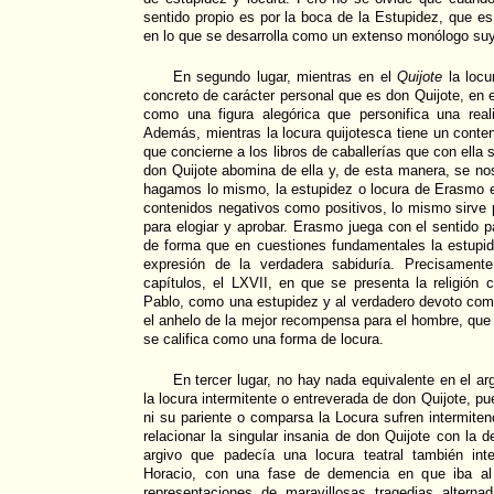
sentido propio es por la boca de la Estupidez, que es
en lo que se desarrolla como un extenso monólogo su
En segundo lugar, mientras en el
Quijote
la locu
concreto de carácter personal que es don Quijote, en 
como una figura alegórica que personifica una real
Además, mientras la locura quijotesca tiene un conte
que concierne a los libros de caballerías que con ella se
don Quijote abomina de ella y, de esta manera, se nos
hagamos lo mismo, la estupidez o locura de Erasmo e
contenidos negativos como positivos, lo mismo sirve
para elogiar y aprobar. Erasmo juega con el sentido 
de forma que en cuestiones fundamentales la estupid
expresión de la verdadera sabiduría. Precisamente
capítulos, el LXVII, en que se presenta la religión 
Pablo, como una estupidez y al verdadero devoto como
el anhelo de la mejor recompensa para el hombre, que e
se califica como una forma de locura.
En tercer lugar, no hay nada equivalente en el ar
la locura intermitente o entreverada de don Quijote, pu
ni su pariente o comparsa la Locura sufren intermiten
relacionar la singular insania de don Quijote con la 
argivo que padecía una locura teatral también int
Horacio, con una fase de demencia en que iba al 
representaciones de maravillosas tragedias altern