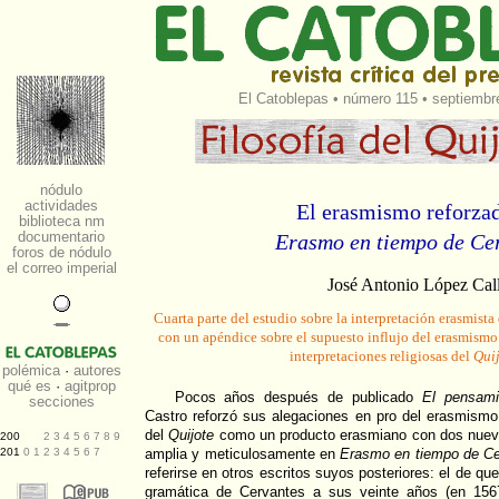
El Catoblepas
•
número 115
• septiembre
El erasmismo reforza
Erasmo en tiempo de Ce
José Antonio López Cal
Cuarta parte del estudio sobre la interpretación erasmista
con un apéndice sobre el supuesto influjo del erasmismo 
interpretaciones religiosas del
Quij
Pocos años después de publicado
El pensami
Castro reforzó sus alegaciones en pro del erasmismo
del
Quijote
como un producto erasmiano con dos nuevo
amplia y meticulosamente en
Erasmo en tiempo de Ce
referirse en otros escritos suyos posteriores: el de 
gramática de Cervantes a sus veinte años (en 1567