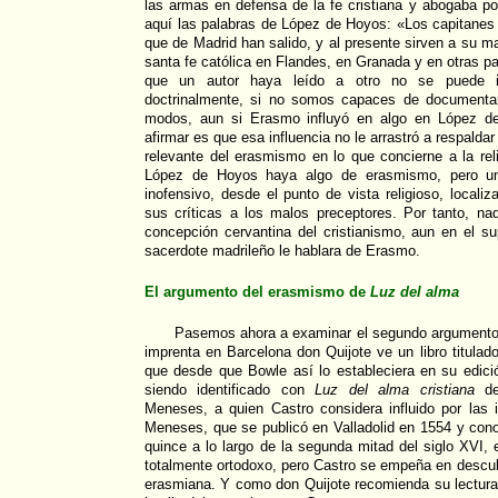
las armas en defensa de la fe cristiana y abogaba po
aquí las palabras de López de Hoyos: «Los capitanes
que de Madrid han salido, y al presente sirven a su m
santa fe católica en Flandes, en Granada y en otras p
que un autor haya leído a otro no se puede inf
doctrinalmente, si no somos capaces de documentar
modos, aun si Erasmo influyó en algo en López d
afirmar es que esa influencia no le arrastró a respaldar
relevante del erasmismo en lo que concierne a la rel
López de Hoyos haya algo de erasmismo, pero un
inofensivo, desde el punto de vista religioso, local
sus críticas a los malos preceptores. Por tanto, na
concepción cervantina del cristianismo, aun en el s
sacerdote madrileño le hablara de Erasmo.
El argumento del erasmismo de
Luz del alma
Pasemos ahora a examinar el segundo argumento d
imprenta en Barcelona don Quijote ve un libro titulad
que desde que Bowle así lo estableciera en su edic
siendo identificado con
Luz del alma cristiana
del
Meneses, a quien Castro considera influido por las 
Meneses, que se publicó en Valladolid en 1554 y cono
quince a lo largo de la segunda mitad del siglo XVI, 
totalmente ortodoxo, pero Castro se empeña en descub
erasmiana. Y como don Quijote recomienda su lectura,