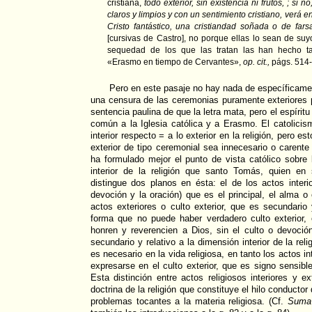
cristiana,
todo exterior, sin existencia ni frutos, ; si 
claros y limpios y con un sentimiento cristiano, verá e
Cristo fantástico, una cristiandad soñada o de fars
[cursivas de Castro], no porque ellas lo sean de suyo
sequedad de los que las tratan las han hecho ta
«Erasmo en tiempo de Cervantes»,
op. cit.,
págs. 514
Pero en este pasaje no hay nada de específicame
una censura de las ceremonias puramente exteriores p
sentencia paulina de que la letra mata, pero el espíritu 
común a la Iglesia católica y a Erasmo. El catolicis
interior respecto = a lo exterior en la religión, pero es
exterior de tipo ceremonial sea innecesario o carente
ha formulado mejor el punto de vista católico sobre l
interior de la religión que santo Tomás, quien en s
distingue dos planos en ésta: el de los actos interio
devoción y la oración) que es el principal, el alma o e
actos exteriores o culto exterior, que es secundario
forma que no puede haber verdadero culto exterior
honren y reverencien a Dios, sin el culto o devoción
secundario y relativo a la dimensión interior de la relig
es necesario en la vida religiosa, en tanto los actos in
expresarse en el culto exterior, que es signo sensible 
Esta distinción entre actos religiosos interiores y e
doctrina de la religión que constituye el hilo conducto
problemas tocantes a la materia religiosa. (Cf.
Suma 