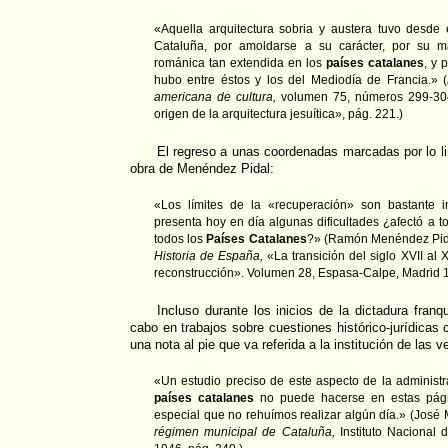
«Aquella arquitectura sobria y austera tuvo desde e
Cataluña, por amoldarse a su carácter, por su 
románica tan extendida en los
países catalanes
, y 
hubo entre éstos y los del Mediodía de Francia.» (
americana de cultura,
volumen 75, números 299-304
origen de la arquitectura jesuítica», pág. 221.)
El regreso a unas coordenadas marcadas por lo li
obra de Menéndez Pidal:
«Los límites de la «recuperación» son bastante im
presenta hoy en día algunas dificultades ¿afectó a 
todos los
Países Catalanes
?» (Ramón Menéndez Pida
Historia de España,
«La transición del siglo XVII al X
reconstrucción». Volumen 28, Espasa-Calpe, Madrid 1
Incluso durante los inicios de la dictadura franq
cabo en trabajos sobre cuestiones histórico-jurídicas
una nota al pie que va referida a la institución de las v
«Un estudio preciso de este aspecto de la administrac
países catalanes
no puede hacerse en estas pági
especial que no rehuímos realizar algún día.» (José 
régimen municipal de Cataluña,
Instituto Nacional 