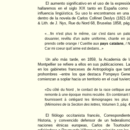
El aumento significativo en el uso de la expresi
hallaremos en el siglo XIX tanto en España como 
influencia lingüística. Su uso lo encontramos en una 
dentro de la novela de Carlos Collinet Deslys (1821-1
& Lith. de J. Nys, Rue du Nord 68, Bruselas 1858, pág.
«…fin n'est plus le même, car c'est dans un pat
douanier, revêtu d'un autre uniforme, chante en pa
prends cette orange / Cueillie aux
pays catalans
, / 
Car mi coeur quit´aime est dedans...»
Un año más tarde, en 1859, la Academia de la
Montpellier se refiere a ellos en sus publicaciones. La
en los gabinetes franceses de Antropología que tant
prohombres –entre los que destaca Pompeyo Gener–
comienzan a soplar hacia un territorio en el cual tuvie
«Du côté du Nord , le contact de la race celtique a
remonte à une époque moins reculée. En combinant 
fournissent à cetégard les témoignages les plus 
(
Mémoires de la Section des lettres,
Volumen 3, pág. 4
El filólogo occitanista francés, Correspondi
Historia, y convencido defensor de un federalism
naciones étnicas europeas, Carlos de Tourtoulo