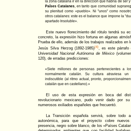
la zona catalana ir en la dirección que habría de ser y
Países Catalanes
, en tanto que comunidad suprareg
su plenitud como «pueblo». Ni "unos" como nosotro
otros catalanes: este es el balance que impone la "du
apartado Insoluble».
Este nuevo florecimiento del rótulo tendrá su e
concreto, la expresión hizo fortuna en algunas atmó
Prueba de ello, además de los trabajos realizados en 
{4}
Jesús Silva Herzog (1892-1985)
, es este párrafo
Universidad Nacional Autónoma de México
(volumen
120), de erradas predicciones:
«Siete millones de personas pertenecientes a l
normalmente catalán. Su cultura atraviesa un
indiscutible (al ritmo actual, pronto, proporcionalme
catalán que en castellano).»
El uso de esta expresión en boca del disting
revolucionario mexicano, pudo venir dado por su
numerosos exiliados españoles que frecuentó.
La Transición española servirá, sobre todo a
autonómica, para que el proyecto cobre nuevos 
presencia, negro sobre blanco, de los «Países Catala
determinados ambientes que con facilidad burlaban