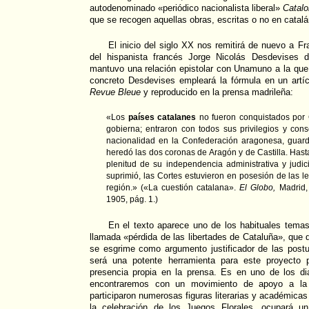
autodenominado «periódico nacionalista liberal»
Catalo
que se recogen aquellas obras, escritas o no en catalá
El inicio del siglo XX nos remitirá de nuevo a Fra
del hispanista francés Jorge Nicolás Desdevises d
mantuvo una relación epistolar con Unamuno a la qu
concreto Desdevises empleará la fórmula en un artíc
Revue Bleue
y reproducido en la prensa madrileña:
«Los
países catalanes
no fueron conquistados por C
gobierna; entraron con todos sus privilegios y co
nacionalidad en la Confederación aragonesa, guar
heredó las dos coronas de Aragón y de Castilla. Hasta
plenitud de su independencia administrativa y judic
suprimió, las Cortes estuvieron en posesión de las le
región.» («La cuestión catalana».
El Globo,
Madrid,
1905, pág. 1.)
En el texto aparece uno de los habituales temas
llamada «pérdida de las libertades de Cataluña», que 
se esgrime como argumento justificador de las postu
será una potente herramienta para este proyecto p
presencia propia en la prensa. Es en uno de los d
encontraremos con un movimiento de apoyo a la 
participaron numerosas figuras literarias y académicas
la celebración de los Juegos Florales, ocupará un