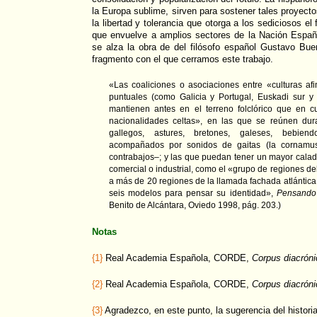
la Europa sublime, sirven para sostener tales proyect
la libertad y tolerancia que otorga a los sediciosos 
que envuelve a amplios sectores de la Nación Españ
se alza la obra de del filósofo español Gustavo Bue
fragmento con el que cerramos este trabajo.
«Las coaliciones o asociaciones entre «culturas a
puntuales (como Galicia y Portugal, Euskadi sur y
mantienen antes en el terreno folclórico que en cu
nacionalidades celtas», en las que se reúnen dur
gallegos, astures, bretones, galeses, bebien
acompañados por sonidos de gaitas (la cornamus
contrabajos–; y las que puedan tener un mayor calado
comercial o industrial, como el «grupo de regiones de
a más de 20 regiones de la llamada fachada atlántica
seis modelos para pensar su identidad»,
Pensando 
Benito de Alcántara, Oviedo 1998, pág. 203.)
Notas
{1}
Real Academia Española, CORDE,
Corpus diacróni
{2}
Real Academia Española, CORDE,
Corpus diacróni
{3}
Agradezco, en este punto, la sugerencia del histor