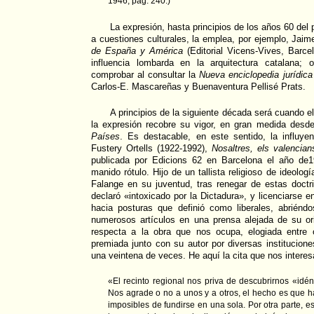
1946, pág. 240.)
La expresión, hasta principios de los años 60 del 
a cuestiones culturales, la emplea, por ejemplo, Jai
de España y América
(Editorial Vicens-Vives, Barcel
influencia lombarda en la arquitectura catalana;
comprobar al consultar la
Nueva enciclopedia jurídica
Carlos-E. Mascareñas y Buenaventura Pellisé Prats.
A principios de la siguiente década será cuando el
la expresión recobre su vigor, en gran medida desde
Países
. Es destacable, en este sentido, la influye
Fustery Ortells (1922-1992),
Nosaltres, els valencian
publicada por Edicions 62 en Barcelona el año de19
manido rótulo. Hijo de un tallista religioso de ideología
Falange en su juventud, tras renegar de estas doct
declaró «intoxicado por la Dictadura», y licenciarse 
hacia posturas que definió como liberales, abriénd
numerosos artículos en una prensa alejada de su ori
respecta a la obra que nos ocupa, elogiada entre 
premiada junto con su autor por diversas institucione
una veintena de veces. He aquí la cita que nos interes
«El recinto regional nos priva de descubrirnos «idén
Nos agrade o no a unos y a otros, el hecho es que h
imposibles de fundirse en una sola. Por otra parte, e