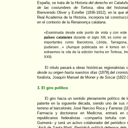
España, se trata de la
Historia del derecho en Cataluñ
de las costumbres de Tortosa,
obra del historiad
Bienvenido Oliver y Esteller (1836-1912), en la que
Real Academia de la Historia, incorpora tal construcc
en el contexto de la
Renaixença
catalana.
«Examinada desde este punto de vista y con este cr
países catalanes
durante el siglo XIII, es como se
importantes como Barcelona, Lérida, Tarragona
pudiesen…» (Aunque publicada en 4 tomos en M
extraemos la cita de la edición hecha en Tortosa, Im
XXII).
El rótulo pasará a obras históricas regionalistas
desde su origen hasta nuestros días
(1879),del cronist
foralista, Joaquín Manuel de Moner y de Siscar (1822-
3. El giro político
El giro hacia un sentido plenamente político de
patente en la siguiente década, siendo uno de sus 
terreno el barcelonés José Narciso Roca y Farreras (1
Farmacia y doctorarse en Medicina, entrará en 
republicanos federalistas –compartía tertulia co
Guimerá– y será un activo colaborador del periódico 
´Arch de Santa Martí. Periódich polítich defensor dels