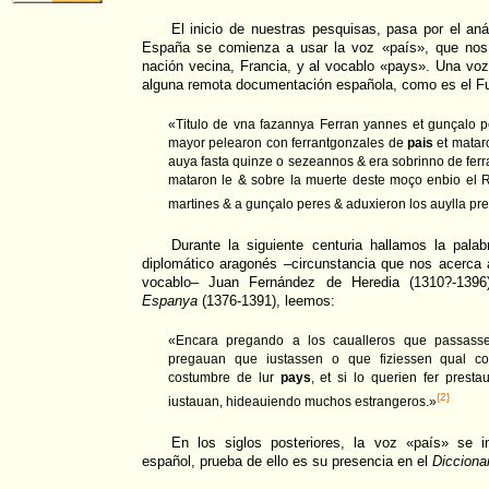
El inicio de nuestras pesquisas, pasa por el an
España se comienza a usar la voz «país», que nos r
nación vecina, Francia, y al vocablo «pays». Una vo
alguna remota documentación española, como es el Fue
«Titulo de vna fazannya Ferran yannes et gunçalo p
mayor pelearon con ferrantgonzales de
pais
et mataro
auya fasta quinze o sezeannos & era sobrinno de fer
mataron le & sobre la muerte deste moço enbio el 
martines & a gunçalo peres & aduxieron los auylla 
Durante la siguiente centuria hallamos la pal
diplomático aragonés –circunstancia que nos acerca a
vocablo– Juan Fernández de Heredia (1310?-13
Espanya
(1376-1391), leemos:
«Encara pregando a los caualleros que passass
pregauan que iustassen o que fiziessen qual co
costumbre de lur
pays
, et si lo querien fer prest
{2}
iustauan, hideauiendo muchos estrangeros.»
En los siglos posteriores, la voz «país» se i
español, prueba de ello es su presencia en el
Dicciona