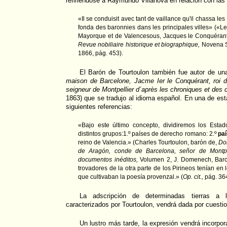
refiriéndose a Raymundo Villanova en relación con las
«Il se conduisit avec tant de vaillance qu'il chassa l
fonda des baronnies dans les principales villes» («Le
Mayorque et de Valencesous, Jacques le Conquérant
Revue nobiliaire historique et biographique,
Novena S
1866, pág. 453).
El Barón de Tourtoulon también fue autor de una
maison de Barcelone, Jacme Ier le Conquérant, roi d
seigneur de Montpellier d´après les chroniques et des
1863) que se tradujo al idioma español. En una de est
siguientes referencias:
«Bajo este último concepto, dividiremos los Esta
distintos grupos:1.º países de derecho romano: 2.º
paí
reino de Valencia.» (Charles Tourtoulon, barón de,
Don
de Aragón, conde de Barcelona, señor de Montpel
documentos inéditos,
Volumen 2, J. Domenech, Barc
trovadores de la otra parte de los Pirineos tenían en 
que cultivaban la poesía provenzal.» (
Op. cit.,
pág. 364
La adscripción de determinadas tierras a 
caracterizados por Tourtoulon, vendrá dada por cuestio
Un lustro más tarde, la expresión vendrá incorpor