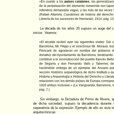
«En cuanto a los
países catalanes
, las generalizac
de la perpetuación del elemento romanista son (apart
referidos) demasiado vagas, y las más de las veces
(Rafael Altamira,
Cuestiones de historia del derecho
Librería de los sucesores de Hernando, 1914, pág. 12
La década de los años 20 supuso un auge del c
inicios. Veamos:
«El alcalde recibió ayer las siguientes visitas: Del
Barcelona, Mr. Filippi y el vicecónsul Mr. Moraud, tr
Póincaré de agradecer en nombre del gobierno d
donativo del Ayuntamiento de Barcelona, destinando 
contribuir a la reconstrucción del pueblo francés Bel
de Segarra y don Fernando Valls y Taberner, de l'
haciéndole entrega de un ejemplar del Anuario pub
sección Histórico arqueológica de dicho Instituto y 
Historia y Arqueología e Historia del Derecho y Litera
relaciones con los demás países de Europa correspon
1920 ambos inclusive.» (
La Vanguardia,
Barcelona, m
pág. 7.).
Sin embargo, la Dictadura de Primo de Rivera, a
de dicha sociedad, supuso la decadencia durante u
separatista de la expresión. Ejemplo de ello es este 
arquitectónicas: