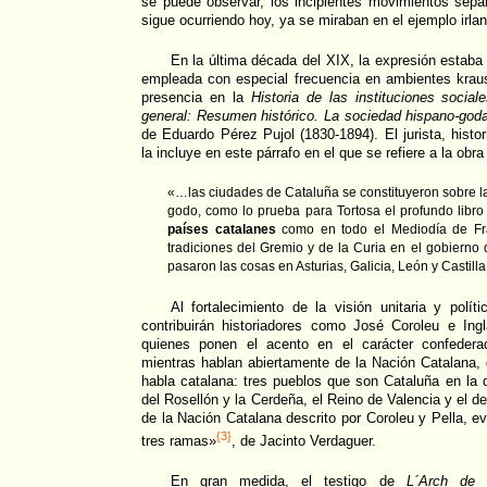
se puede observar, los incipientes movimientos sepa
sigue ocurriendo hoy, ya se miraban en el ejemplo irla
En la última década del XIX, la expresión estab
empleada con especial frecuencia en ambientes kraus
presencia en la
Historia de las instituciones socia
general: Resumen histórico. La sociedad hispano-god
de Eduardo Pérez Pujol (1830-1894). El jurista, histo
la incluye en este párrafo en el que se refiere a la obra
«…las ciudades de Cataluña se constituyeron sobre l
godo, como lo prueba para Tortosa el profundo libro d
países catalanes
como en todo el Mediodía de Fra
tradiciones del Gremio y de la Curia en el gobierno
pasaron las cosas en Asturias, Galicia, León y Castil
Al fortalecimiento de la visión unitaria y polí
contribuirán historiadores como José Coroleu e In
quienes ponen el acento en el carácter confeder
mientras hablan abiertamente de la Nación Catalana, q
habla catalana: tres pueblos que son Cataluña en la
del Rosellón y la Cerdeña, el Reino de Valencia y el de
de la Nación Catalana descrito por Coroleu y Pella, e
{3}
tres ramas»
, de Jacinto Verdaguer.
En gran medida, el testigo de
L´Arch de 