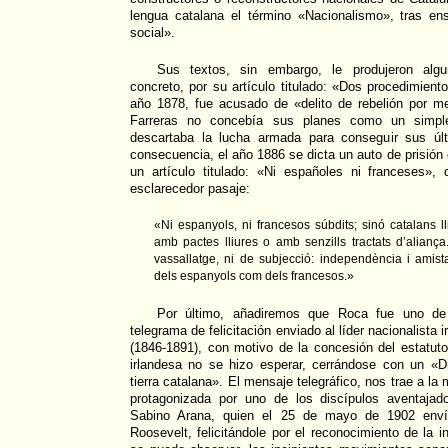
lengua catalana el término «Nacionalismo», tras ens
social».
Sus textos, sin embargo, le produjeron alg
concreto, por su artículo titulado: «Dos procedimient
año 1878, fue acusado de «delito de rebelión por m
Farreras no concebía sus planes como un simpl
descartaba la lucha armada para conseguir sus últ
consecuencia, el año 1886 se dicta un auto de prisión c
un artículo titulado: «Ni españoles ni franceses»,
esclarecedor pasaje:
«Ni espanyols, ni francesos súbdits; sinó catalans l
amb pactes lliures o amb senzills tractats d’aliança. L
vassallatge, ni de subjecció: independència i amist
dels espanyols com dels francesos.»
Por último, añadiremos que Roca fue uno de
telegrama de felicitación enviado al líder nacionalista 
(1846-1891), con motivo de la concesión del estatut
irlandesa no se hizo esperar, cerrándose con un «D
tierra catalana». El mensaje telegráfico, nos trae a la
protagonizada por uno de los discípulos aventajad
Sabino Arana, quien el 25 de mayo de 1902 enví
Roosevelt, felicitándole por el reconocimiento de l