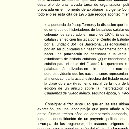
desarrollo de una larvada tarea de organización pol
preparada en el momento de aprobarse la vigente Con
todo ello es esta cita de 1976 que recoge acontecimie
«La ponencia de Josep Termes y la discusión que le 
de un grupo de historiadores de los
países catalane
coloquio fue celebrado en mayo de 1974. Estos te
catalán y en edición limitada por el Centro de Estudio
por la Fundació Bofill de Barcelona. Las editoriales
podían ser publicados sin pasar previamente por la 
hacer una publicación no destinada a la venta 
estudiantes de historia catalana. ¿Qué importancia p
catalán para el resto del Estado? No queremos «in
palabras más utilizadas en este debate– el nacional
pero es evidente que los nacionalismos representan 
al menos contra la actual estructura del Estado españ
la clase obrera.» (Fragmento inicial de la nota de l
edición de un artículo sobre la interpretación d
Cuadernos de Ruedo Ibérico,
segunda época, nº 49-50
Consignar el frecuente uso que en las tres últi
expresión, es una labor prolija que poco añade a lo
estos últimos treinta años de democracia coronada
lograr la consolidación de un proyecto político que 
«Europa de las regiones», de oscuros orígenes hit
consolidación y popularización del rótulo. La hispanofo