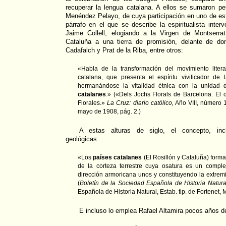
recuperar la lengua catalana. A ellos se sumaron p
Menéndez Pelayo, de cuya participación en uno de es
párrafo en el que se describe la espiritualista interv
Jaime Collell, elogiando a la Virgen de Montserra
Cataluña a una tierra de promisión, delante de d
Cadafalch y Prat de la Riba, entre otros:
«Habla de la transformación del movimiento lite
catalana, que presenta el espíritu vivificador de
hermanándose la vitalidad étnica con la unidad
catalanes
.» («Dels Jochs Florals de Barcelona. El 
Florales.»
La Cruz: diario católico,
Año VIII, número 
mayo de 1908, pág. 2.)
A estas alturas de siglo, el concepto, inc
geológicas:
«Los
países catalanes
(El Rosillón y Cataluña) form
de la corteza terrestre cuya osatura es un comple
dirección armoricana unos y constituyendo la extremi
(
Boletín de la Sociedad Española de Historia Natura
Española de Historia Natural, Estab. tip. de Fortenet,
E incluso lo emplea Rafael Altamira pocos años 