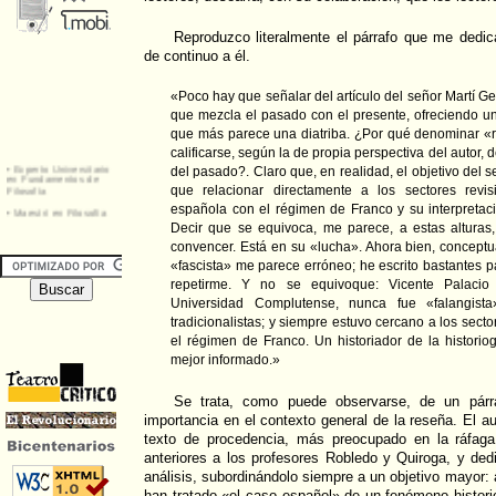
Reproduzco literalmente el párrafo que me dedic
de continuo a él.
«Poco hay que señalar del artículo del señor Martí Ge
que mezcla el pasado con el presente, ofreciendo un
que más parece una diatriba. ¿Por qué denominar «r
calificarse, según la de propia perspectiva del autor, 
del pasado?. Claro que, en realidad, el objetivo del s
que relacionar directamente a los sectores revisi
española con el régimen de Franco y su interpretaci
Decir que se equivoca, me parece, a estas alturas
convencer. Está en su «lucha». Ahora bien, conceptu
«fascista» me parece erróneo; he escrito bastantes p
repetirme. Y no se equivoque: Vicente Palacio
Universidad Complutense, nunca fue «falangist
tradicionalistas; y siempre estuvo cercano a los sector
el régimen de Franco. Un historiador de la historio
mejor informado.»
Se trata, como puede observarse, de un párra
importancia en el contexto general de la reseña. El a
texto de procedencia, más preocupado en la ráfaga
anteriores a los profesores Robledo y Quiroga, y de
análisis, subordinándolo siempre a un objetivo mayor:
han tratado «el caso español» de un fenómeno historio