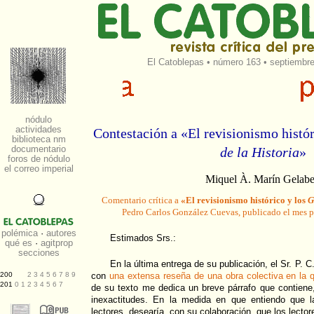
El Catoblepas
•
número 163
• septiembre
Contestación a «El revisionismo histó
de la Historia
»
Miquel À. Marín Gelabe
Comentario crítica a
«El revisionismo histórico y los
G
Pedro Carlos González Cuevas, publicado el mes 
Estimados Srs.:
En la última entrega de su publicación, el Sr. P.
con
una extensa reseña de una obra colectiva en la q
de su texto me dedica un breve párrafo que contien
inexactitudes. En la medida en que entiendo que l
lectores, desearía, con su colaboración, que los lector