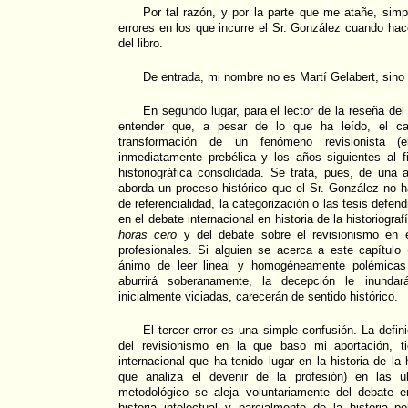
Por tal razón, y por la parte que me atañe, simpl
errores en los que incurre el Sr. González cuando hace
del libro.
De entrada, mi nombre no es Martí Gelabert, sino
En segundo lugar, para el lector de la reseña del 
entender que, a pesar de lo que ha leído, el cap
transformación de un fenómeno revisionista 
inmediatamente prebélica y los años siguientes al f
historiográfica consolidada. Se trata, pues, de una 
aborda un proceso histórico que el Sr. González no ha
de referencialidad, la categorización o las tesis defen
en el debate internacional en historia de la historiogra
horas cero
y del debate sobre el revisionismo en 
profesionales. Si alguien se acerca a este capítulo 
ánimo de leer lineal y homogéneamente polémicas o
aburrirá soberanamente, la decepción le inunda
inicialmente viciadas, carecerán de sentido histórico.
El tercer error es una simple confusión. La defin
del revisionismo en la que baso mi aportación, t
internacional que ha tenido lugar en la historia de la h
que analiza el devenir de la profesión) en las ú
metodológico se aleja voluntariamente del debate en
historia intelectual y parcialmente de la historia 