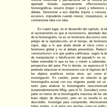
apartado titulado expresamente «Revisionis
historiográfica» resumo (mejor o peor) y referencio 
debate. Denominar a eso diatriba (injuria o censu
excesivo, imprudente cuando menos; irrespetuoso, en
contrarrestar idea con idea.
En cuarto lugar, en el desarrollo del capítulo, la 
el razonamiento es que el revisionismo, abordado desd
de la historiografía, no es un fenómeno discursivo sino
peligro de la reproducción, en el tiempo, de fenómeno
signo, algo a lo que aludo desde el inicio como 
fenómeno global y no al debate presentista. Reduc
«revisionismo» a lo que podría calificarse, según la de
de manipulación o falsificación del pasado?» es no 
haber entendido lo que se lee, o mentir a sabiendas
perspectiva del autor. Por lo demás, se equivoca el S
pretendo relacionar el revisionismo con el régimen de F
los objetos analíticos serían otros, así como 
investigación. En cambio, poner en relación la gen
historiografía actual con sus orígenes puede ser un
tanto para analizar la historiografía neoconserv
(sorprendentemente
Whig,
para el Sr. González) como
parte no menor de la historiografía marxista de los añ
buen objeto de discusión, pero en su reseña lo e
descrédito. Investigar para comprender, efectivame
todos modos, si el autor usa «lucha» como un guiño 