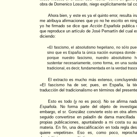
obra de Domenico Losurdo, niego explícitamente tal c
Ahora bien, y este es ya el quinto error, resulta 
me atribuya afirmaciones que yo no he escrito en ni
yo he firmado se dice que
Acción Española
publica 
que reproduce un artículo de José Pemartín del cual e
diciendo:
«El fascismo, el absolutismo hegeliano, no sólo p
sino que es España la única nación europea donde 
porque nuestro fascismo, nuestro absolutismo h
sustentar necesariamente, como forma, en una sustanc
tradicional, es decir, fundamentada en la verdad tras
El extracto es mucho más extenso, concluyendo
«El fascismo ha de ser, pues, en España, la técn
traducción del tradicionalismo en términos del present
Esto es todo (y no es poco). No se afirma na
Española
. No forma parte del objeto de investiga
embargo, el sr. González convierte esto en otra afirm
seguido convertirse en paladín de dama mancillada
propias publicaciones, apuntalando a mi costa su aut
materia. En fin, una descalificación en toda regla de
quiere «repetirse». Eso es, como poco, reproch