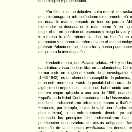
deontológica y propedéutica.
Por último, en un definitivo salto mortal, se trasla
de la historiografía, interpelándome directamente: «Y 
sin duda, lo más interesante de todo su párrafo. A
historiador se desnuda en lo más íntimo. Y en luga
erige, él sí, en guardián de esencias y niega la voz y 
le interesa lo más mínimo la idea, su función en el
afirmación y el marco de referencia en el que se incluy
profesor Palacio no fue, nunca fue y nunca pudo haber
resquicio a la investigación.
Evidentemente, que Palacio orbitara FET y de las
catedrático vasco pudo militar en la clandestina Comu
formar parte en ningún momento de la investigación 
(1936-1943), es un elemento susceptible de polémica
ni en este momento. Existe la posibilidad de errar, d
algún modo imprecisas; incluso de haber unido con d
nombre propio aplicado a una cita de 1969, cuando e
España en la Edad Contemporánea en la Universidad d
desde el tradicionalismo ortodoxo (cercano a Ibáñe
Ferrandis, por ejemplo, lo que le valió una cátedra u
obra mínima), a un enfrentamiento directo, ya cat
falseando los principios del tradicionalismo ha
petrificación conservadora de piezas antiguas». Ta
inserción de la influencia
westfaliana
en densos art