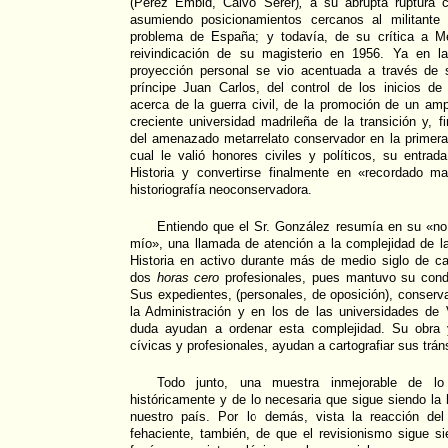
(Pérez Embid, Calvo Serer)
,
a su abrupta ruptura c
asumiendo posicionamientos cercanos al militante
problema de España; y todavía, de su crítica a M
reivindicación de su magisterio en 1956. Ya en l
proyección personal se vio acentuada a través de 
príncipe Juan Carlos, del control de los inicios de l
acerca de la guerra civil, de la promoción de un amp
creciente universidad madrileña de la transición y, f
del amenazado metarrelato conservador en la primera
cual le valió honores civiles y políticos, su entra
Historia y convertirse finalmente en «recordado mae
historiografía neoconservadora.
Entiendo que el Sr. González resumía en su «no
mío», una llamada de atención a la complejidad de l
Historia en activo durante más de medio siglo de carr
dos
horas cero
profesionales, pues mantuvo su cond
Sus expedientes, (personales, de oposición), conserv
la Administración y en los de las universidades de 
duda ayudan a ordenar esta complejidad. Su obra 
cívicas y profesionales, ayudan a cartografiar sus trán
Todo junto, una muestra inmejorable de l
históricamente y de lo necesaria que sigue siendo la hi
nuestro país. Por lo demás, vista la reacción de
fehaciente, también, de que el revisionismo sigue s