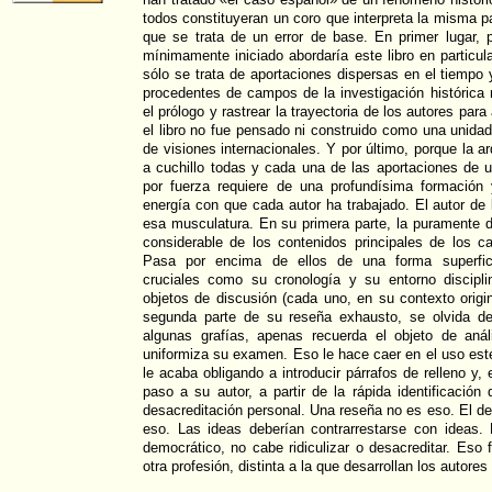
todos constituyeran un coro que interpreta la misma p
que se trata de un error de base. En primer lugar, 
mínimamente iniciado abordaría este libro en particul
sólo se trata de aportaciones dispersas en el tiempo 
procedentes de campos de la investigación histórica
el prólogo y rastrear la trayectoria de los autores para
el libro no fue pensado ni construido como una unida
de visiones internacionales. Y por último, porque la ar
a cuchillo todas y cada una de las aportaciones de 
por fuerza requiere de una profundísima formació
energía con que cada autor ha trabajado. El autor de
esa musculatura. En su primera parte, la puramente de
considerable de los contenidos principales de los ca
Pasa por encima de ellos de una forma superficia
cruciales como su cronología y su entorno disciplin
objetos de discusión (cada uno, en su contexto origin
segunda parte de su reseña exhausto, se olvida d
algunas grafías, apenas recuerda el objeto de aná
uniformiza su examen. Eso le hace caer en el uso esté
le acaba obligando a introducir párrafos de relleno y, e
paso a su autor, a partir de la rápida identificación
desacreditación personal. Una reseña no es eso. El de
eso. Las ideas deberían contrarrestarse con ideas. 
democrático, no cabe ridiculizar o desacreditar. Eso 
otra profesión, distinta a la que desarrollan los autores