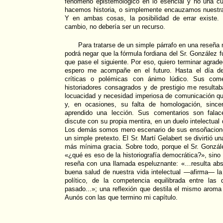
fenómeno epistemológico en lo esencial y no una cu
hacemos historia, o simplemente encauzamos nuestra
Y en ambas cosas, la posibilidad de errar existe. 
cambio, no debería ser un recurso.
Para tratarse de un simple párrafo en una reseñ
podrá negar que la fórmula fordiana del Sr. González fu
que pase el siguiente. Por eso, quiero terminar agrade
espero me acompañe en el futuro. Hasta el día de
críticas o polémicas con ánimo lúdico. Sus comen
historiadores consagrados y de prestigio me resulta
locuacidad y necesidad imperiosa de comunicación que
y, en ocasiones, su falta de homologación, since
aprendido una lección. Sus comentarios son falac
discute con su propia mentira, en un duelo intelectual
Los demás somos mero escenario de sus ensoñaciones,
un simple pretexto. El Sr. Martí Gelabert se divirtió u
más mínima gracia. Sobre todo, porque el Sr. Gonzál
«¿qué es eso de la historiografía democrática?», sino
reseña con una llamada espeluznante: «…resulta abs
buena salud de nuestra vida intelectual —afirma— la 
político, de la competencia equilibrada entre las d
pasado...»; una reflexión que destila el mismo arom
Aunós con las que termino mi capítulo.