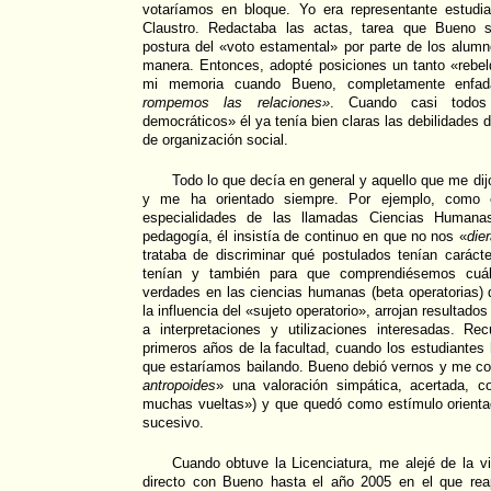
votaríamos en bloque. Yo era representante estudian
Claustro. Redactaba las actas, tarea que Bueno s
postura del «voto estamental» por parte de los alumn
manera. Entonces, adopté posiciones un tanto «rebe
mi memoria cuando Bueno, completamente enfa
rompemos las relaciones»
. Cuando casi todos 
democráticos» él ya tenía bien claras las debilidades
de organización social.
Todo lo que decía en general y aquello que me dijo
y me ha orientado siempre. Por ejemplo, como 
especialidades de las llamadas Ciencias Humana
pedagogía, él insistía de continuo en que no nos «
die
trataba de discriminar qué postulados tenían carácte
tenían y también para que comprendiésemos cuál
verdades en las ciencias humanas (beta operatorias) q
la influencia del «sujeto operatorio», arrojan resultad
a interpretaciones y utilizaciones interesadas. R
primeros años de la facultad, cuando los estudiantes
que estaríamos bailando. Bueno debió vernos y me c
antropoides
» una valoración simpática, acertada, 
muchas vueltas») y que quedó como estímulo orienta
sucesivo.
Cuando obtuve la Licenciatura, me alejé de la vid
directo con Bueno hasta el año 2005 en el que rea