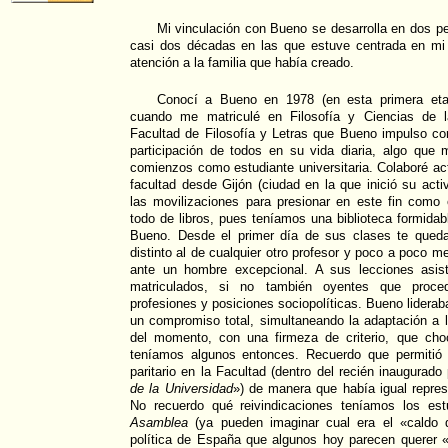
Mi vinculación con Bueno se desarrolla en dos pe
casi dos décadas en las que estuve centrada en mi i
atención a la familia que había creado.
Conocí a Bueno en 1978 (en esta primera etap
cuando me matriculé en Filosofía y Ciencias de l
Facultad de Filosofía y Letras que Bueno impulso co
participación de todos en su vida diaria, algo que
comienzos como estudiante universitaria. Colaboré act
facultad desde Gijón (ciudad en la que inició su acti
las movilizaciones para presionar en este fin como
todo de libros, pues teníamos una biblioteca formida
Bueno. Desde el primer día de sus clases te queda
distinto al de cualquier otro profesor y poco a poco 
ante un hombre excepcional. A sus lecciones asis
matriculados, si no también oyentes que proced
profesiones y posiciones sociopolíticas. Bueno lideraba
un compromiso total, simultaneando la adaptación a 
del momento, con una firmeza de criterio, que ch
teníamos algunos entonces. Recuerdo que permitió 
paritario en la Facultad (dentro del recién inaugurad
de la Universidad
») de manera que había igual repre
No recuerdo qué reivindicaciones teníamos los es
Asamblea
(ya pueden imaginar cual era el «caldo d
política de España que algunos hoy parecen querer «