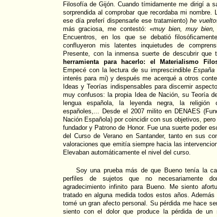
Filosofía de Gijón. Cuando tímidamente me dirigí a 
sorprendida al comprobar que recordaba mi nombre. L
ese día preferí dispensarle ese tratamiento)
he vuelto
más graciosa, me contestó: «
muy bien, muy bien, 
Encuentros, en los que se debatió filosóficament
confluyeron mis latentes inquietudes de compren
Presente, con la inmensa suerte de descubrir que
herramienta para hacerlo: el Materialismo Fil
Empecé con la lectura de su imprescindible
España 
interés para mi) y después me acerqué a otros cont
Ideas y Teorías indispensables para discernir aspecto
muy confusos: la propia Idea de Nación, su Teoría de
lengua española, la leyenda negra, la religión c
españoles,... Desde el 2007 milito en DENAES (Fun
Nación Española) por coincidir con sus objetivos, per
fundador y Patrono de Honor. Fue una suerte poder es
del Curso de Verano en Santander, tanto en sus co
valoraciones que emitía siempre hacia las intervencio
Elevaban automáticamente el nivel del curso.
Soy una prueba más de que Bueno tenía la cap
perfiles de sujetos que no necesariamente d
agradecimiento infinito para Bueno. Me siento afor
tratado en alguna medida todos estos años. Además
tomé un gran afecto personal. Su pérdida me hace se
siento con el dolor que produce la pérdida de un 