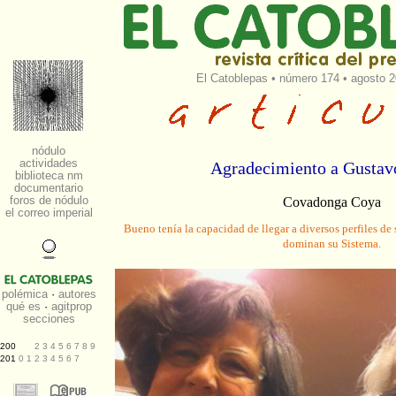
El Catoblepas
•
número 174
• agosto 2
Agradecimiento a Gusta
Covadonga Coya
Bueno tenía la capacidad de llegar a diversos perfiles de
dominan su Sistema.