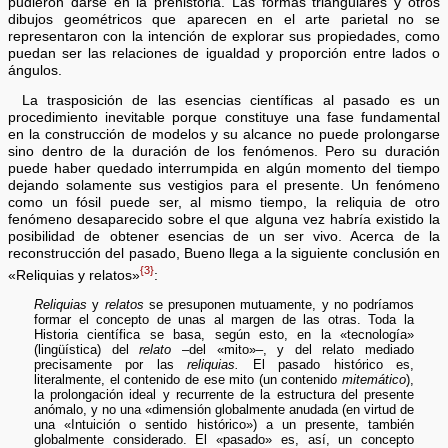
pudieron darse en la prehistoria. Las formas triangulares y otros
dibujos geométricos que aparecen en el arte parietal no se
representaron con la intención de explorar sus propiedades, como
puedan ser las relaciones de igualdad y proporción entre lados o
ángulos.
La trasposición de las esencias científicas al pasado es un
procedimiento inevitable porque constituye una fase fundamental
en la construcción de modelos y su alcance no puede prolongarse
sino dentro de la duración de los fenómenos. Pero su duración
puede haber quedado interrumpida en algún momento del tiempo
dejando solamente sus vestigios para el presente. Un fenómeno
como un fósil puede ser, al mismo tiempo, la reliquia de otro
fenómeno desaparecido sobre el que alguna vez habría existido la
posibilidad de obtener esencias de un ser vivo. Acerca de la
reconstrucción del pasado, Bueno llega a la siguiente conclusión en
{3}
«Reliquias y relatos»
:
Reliquias
y
relatos
se presuponen mutuamente, y no podríamos
formar el concepto de unas al margen de las otras. Toda la
Historia científica se basa, según esto, en la «tecnología»
(lingüística) del
relato
–del «mito»–, y del relato mediado
precisamente por las
reliquias.
El pasado histórico es,
literalmente, el contenido de ese mito (un contenido
mitemático
),
la prolongación ideal y recurrente de la estructura del presente
anómalo, y no una «dimensión globalmente anudada (en virtud de
una «Intuición o sentido histórico») a un presente, también
globalmente considerado. El «pasado» es, así, un concepto