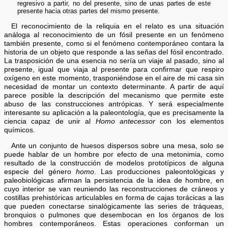
regresivo a partir, no del presente, sino de unas partes de este
presente hacia otras partes del mismo presente.
El reconocimiento de la reliquia en el relato es una situación
análoga al reconocimiento de un fósil presente en un fenómeno
también presente, como si el fenómeno contemporáneo contara la
historia de un objeto que responde a las señas del fósil encontrado.
La trasposición de una esencia no sería un viaje al pasado, sino al
presente, igual que viaja al presente para confirmar que respiro
oxígeno en este momento, trasponiéndose en el aire de mi casa sin
necesidad de montar un contexto determinante. A partir de aquí
parece posible la descripción del mecanismo que permite este
abuso de las construcciones antrópicas. Y será especialmente
interesante su aplicación a la paleontología, que es precisamente la
ciencia capaz de unir al
Homo antecessor
con los elementos
químicos.
Ante un conjunto de huesos dispersos sobre una mesa, solo se
puede hablar de un hombre por efecto de una metonimia, como
resultado de la construcción de modelos prototípicos de alguna
especie del género
homo
. Las producciones paleontológicas y
paleobiológicas afirman la persistencia de la idea de hombre, en
cuyo interior se van reuniendo las reconstrucciones de cráneos y
costillas prehistóricas articulables en forma de cajas torácicas a las
que pueden conectarse sinalógicamente las series de tráqueas,
bronquios o pulmones que desembocan en los órganos de los
hombres contemporáneos. Estas operaciones conforman un