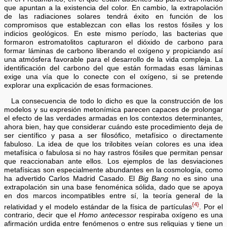
que apuntan a la existencia del color. En cambio, la extrapolación
de las radiaciones solares tendrá éxito en función de los
compromisos que establezcan con ellas los restos fósiles y los
indicios geológicos. En este mismo período, las bacterias que
formaron estromatolitos capturaron el dióxido de carbono para
formar láminas de carbono liberando el oxígeno y propiciando así
una atmósfera favorable para el desarrollo de la vida compleja. La
identificación del carbono del que están formadas esas láminas
exige una vía que lo conecte con el oxígeno, si se pretende
explorar una explicación de esas formaciones.
La consecuencia de todo lo dicho es que la construcción de los
modelos y su expresión metonímica parecen capaces de prolongar
el efecto de las verdades armadas en los contextos determinantes,
ahora bien, hay que considerar cuándo este procedimiento deja de
ser científico y pasa a ser filosófico, metafísico o directamente
fabuloso. La idea de que los trilobites veían colores es una idea
metafísica o fabulosa si no hay rastros fósiles que permitan pensar
que reaccionaban ante ellos. Los ejemplos de las desviaciones
metafísicas son especialmente abundantes en la cosmología, como
ha advertido Carlos Madrid Casado. El
Big Bang
no es sino una
extrapolación sin una base fenoménica sólida, dado que se apoya
en dos marcos incompatibles entre sí, la teoría general de la
{4}
relatividad y el modelo estándar de la física de partículas
. Por el
contrario, decir que el
Homo antecessor
respiraba oxígeno es una
afirmación urdida entre fenómenos o entre sus reliquias y tiene un