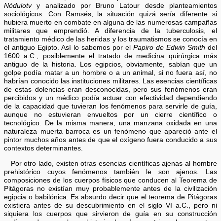
Nódulotv
y analizado por Bruno Latour desde planteamientos
sociológicos. Con Ramsés, la situación quizá sería diferente si
hubiera muerto en combate en alguna de las numerosas campañas
militares que emprendió. A diferencia de la tuberculosis, el
tratamiento médico de las heridas y los traumatismos se conocía en
el antiguo Egipto. Así lo sabemos por el
Papiro de Edwin Smith
del
1600 a.C., posiblemente el tratado de medicina quirúrgica más
antiguo de la historia. Los egipcios, obviamente, sabían que un
golpe podía matar a un hombre o a un animal, si no fuera así, no
habrían conocido las instituciones militares. Las esencias científicas
de estas dolencias eran desconocidas, pero sus fenómenos eran
percibidos y un médico podía actuar con efectividad dependiendo
de la capacidad que tuvieran los fenómenos para servirle de guía,
aunque no estuvieran envueltos por un cierre científico o
tecnológico. De la misma manera, una manzana oxidada en una
naturaleza muerta barroca es un fenómeno que apareció ante el
pintor muchos años antes de que el oxígeno fuera conducido a sus
contextos determinantes.
Por otro lado, existen otras esencias científicas ajenas al hombre
prehistórico cuyos fenómenos también le son ajenos. Las
composiciones de los cuerpos físicos que conducen al Teorema de
Pitágoras no existían muy probablemente antes de la civilización
egipcia o babilónica. Es absurdo decir que el teorema de Pitágoras
existiera antes de su descubrimiento en el siglo VI a.C., pero ni
siquiera los cuerpos que sirvieron de guía en su construcción