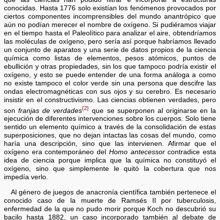
conocidas. Hasta 1776 solo existían los fenómenos provocados por
ciertos componentes incomprensibles del mundo anantrópico que
aún no podían merecer el nombre de oxígeno. Si pudiéramos viajar
en el tiempo hasta el Paleolítico para analizar el aire, obtendríamos
las moléculas de oxígeno, pero sería así porque habríamos llevado
un conjunto de aparatos y una serie de datos propios de la ciencia
química como listas de elementos, pesos atómicos, puntos de
ebullición y otras propiedades, sin los que tampoco podría existir el
oxígeno, y esto se puede entender de una forma análoga a como
no existe tampoco el color verde sin una persona que descifre las
ondas electromagnéticas con sus ojos y su cerebro.
Es necesario
insistir en el constructivismo. Las ciencias obtienen verdades, pero
{2}
son
franjas de verdades
que se superponen al originarse en la
ejecución de diferentes intervenciones sobre los cuerpos. Solo tiene
sentido un elemento químico a través de la consolidación de estas
superposiciones, que no dejan intactas las cosas del mundo, como
haría una descripción, sino que las intervienen. Afirmar que el
oxígeno era contemporáneo del
Homo antecessor
contradice esta
idea de ciencia porque
implica que la química no constituyó el
oxígeno, sino que simplemente le quitó la cobertura que nos
impedía verlo.
Al género de juegos de anacronía científica también pertenece el
conocido caso de la muerte de Ramsés II por tuberculosis,
enfermedad de la que no pudo morir porque Koch no descubrió su
bacilo hasta 1882, un caso incorporado también al debate de