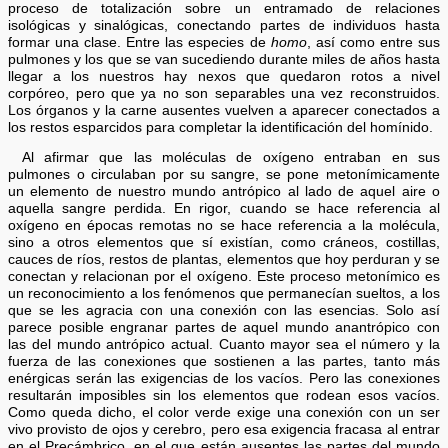
proceso de totalización sobre un entramado de relaciones
isológicas y sinalógicas, conectando partes de individuos hasta
formar una clase. Entre las especies de
homo
, así como entre sus
pulmones y los que se van sucediendo durante miles de años hasta
llegar a los nuestros hay nexos que quedaron rotos a nivel
corpóreo, pero que ya no son separables una vez reconstruidos.
Los órganos y la carne ausentes vuelven a aparecer conectados a
los restos esparcidos para completar la identificación del homínido.
Al afirmar que las moléculas de oxígeno entraban en sus
pulmones o circulaban por su sangre, se pone metonímicamente
un elemento de nuestro mundo antrópico al lado de aquel aire o
aquella sangre perdida. En rigor, cuando se hace referencia al
oxígeno
en épocas remotas no se hace referencia a la molécula,
sino a otros elementos que sí existían, como cráneos, costillas,
cauces de ríos, restos de plantas, elementos que hoy perduran y se
conectan y relacionan por el oxígeno. Este proceso metonímico es
un reconocimiento a los fenómenos que permanecían sueltos, a los
que se les agracia con una conexión con las esencias. Solo así
parece posible engranar partes de aquel mundo anantrópico con
las del mundo antrópico actual. Cuanto mayor sea el número y la
fuerza de las conexiones que sostienen a las partes, tanto más
enérgicas serán las exigencias de los vacíos. Pero las conexiones
resultarán imposibles sin los elementos que rodean esos vacíos.
Como queda dicho, el color verde exige una conexión con un ser
vivo provisto de ojos y cerebro, pero esa exigencia fracasa al entrar
en el Precámbrico, en el que están ausentes las partes del mundo