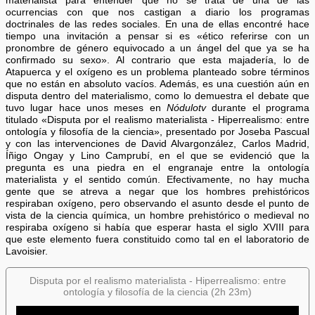
materialista para entender que no se trata de una de las
ocurrencias con que nos castigan a diario los programas
doctrinales de las redes sociales. En una de ellas encontré hace
tiempo una invitación a pensar si es «ético referirse con un
pronombre de género equivocado a un ángel del que ya se ha
confirmado su sexo». Al contrario que esta majadería, lo de
Atapuerca y el oxígeno es un problema planteado sobre términos
que no están en absoluto vacíos. Además, es una cuestión aún en
disputa dentro del materialismo, como lo demuestra el debate que
tuvo lugar hace unos meses en
Nódulotv
durante el programa
titulado «Disputa por el realismo materialista - Hiperrealismo: entre
ontología y filosofía de la ciencia», presentado por Joseba Pascual
y con las intervenciones de David Alvargonzález, Carlos Madrid,
Íñigo Ongay y Lino Camprubí, en el que se evidenció que la
pregunta es una piedra en el engranaje entre la ontología
materialista y el sentido común. Efectivamente, no hay mucha
gente que se atreva a negar que los hombres prehistóricos
respiraban oxígeno, pero observando el asunto desde el punto de
vista de la ciencia química, un hombre prehistórico o medieval no
respiraba oxígeno si había que esperar hasta el siglo XVIII para
que este elemento fuera constituido como tal en el laboratorio de
Lavoisier.
Disputa por el realismo materialista - Hiperrealismo: entre
ontología y filosofía de la ciencia (2h 23m)