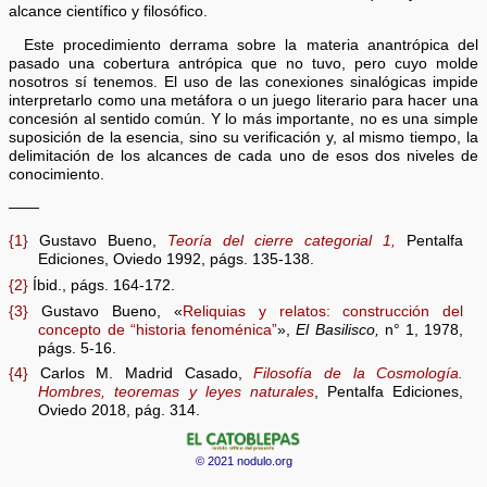
alcance científico y filosófico.
Este procedimiento derrama sobre la materia anantrópica del
pasado una cobertura antrópica que no tuvo, pero cuyo molde
nosotros sí tenemos. El uso de las conexiones sinalógicas impide
interpretarlo como una metáfora o un juego literario para hacer una
concesión al sentido común. Y lo más importante, no es una simple
suposición de la esencia, sino su verificación y, al mismo tiempo, la
delimitación de los alcances de cada uno de esos dos niveles de
conocimiento.
——
{1}
Gustavo Bueno,
Teoría del cierre categorial 1,
Pentalfa
Ediciones, Oviedo 1992, págs. 135-138.
{2}
Íbid., págs. 164-172.
{3}
Gustavo Bueno, «
Reliquias y relatos: construcción del
concepto de “historia fenoménica”
»,
El Basilisco,
n° 1, 1978,
págs. 5-16.
{4}
Carlos M. Madrid Casado,
Filosofía de la Cosmología.
Hombres, teoremas y leyes naturales
, Pentalfa Ediciones,
Oviedo 2018, pág. 314.
© 2021 nodulo.org