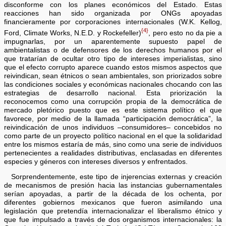
disconforme con los planes económicos del Estado. Estas
reacciones han sido organizada por ONGs apoyadas
financieramente por corporaciones internacionales (W.K. Kellog,
{4}
Ford, Climate Works, N.E.D. y Rockefeller)
, pero esto no da pie a
impugnarlas, por un aparentemente supuesto papel de
ambientalistas o de defensores de los derechos humanos por el
que tratarían de ocultar otro tipo de intereses imperialistas, sino
que el efecto corrupto aparece cuando estos mismos aspectos que
reivindican, sean étnicos o sean ambientales, son priorizados sobre
las condiciones sociales y económicas nacionales chocando con las
estrategias de desarrollo nacional. Esta priorización la
reconocemos como una corrupción propia de la democrática de
mercado pletórico puesto que es este sistema político el que
favorece, por medio de la llamada “participación democrática”, la
reivindicación de unos individuos –consumidores– concebidos no
como parte de un proyecto político nacional en el que la solidaridad
entre los mismos estaría de más, sino como una serie de individuos
pertenecientes a realidades distributivas, enclasadas en diferentes
especies y géneros con intereses diversos y enfrentados.
Sorprendentemente, este tipo de injerencias externas y creación
de mecanismos de presión hacia las instancias gubernamentales
serían apoyadas, a partir de la década de los ochenta, por
diferentes gobiernos mexicanos que fueron asimilando una
legislación que pretendía internacionalizar el liberalismo étnico y
que fue impulsado a través de dos organismos internacionales: la