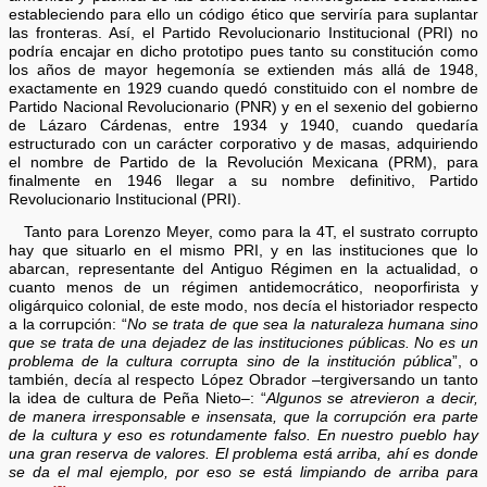
estableciendo para ello un código ético que serviría para suplantar
las fronteras. Así, el Partido Revolucionario Institucional (PRI) no
podría encajar en dicho prototipo pues tanto su constitución como
los años de mayor hegemonía se extienden más allá de 1948,
exactamente en 1929 cuando quedó constituido con el nombre de
Partido Nacional Revolucionario (PNR) y en el sexenio del gobierno
de Lázaro Cárdenas, entre 1934 y 1940, cuando quedaría
estructurado con un carácter corporativo y de masas, adquiriendo
el nombre de Partido de la Revolución Mexicana (PRM), para
finalmente en 1946 llegar a su nombre definitivo, Partido
Revolucionario Institucional (PRI).
Tanto para Lorenzo Meyer, como para la 4T, el sustrato corrupto
hay que situarlo en el mismo PRI, y en las instituciones que lo
abarcan, representante del Antiguo Régimen en la actualidad, o
cuanto menos de un régimen antidemocrático, neoporfirista y
oligárquico colonial, de este modo, nos decía el historiador respecto
a la corrupción: “
No se trata de que sea la naturaleza humana sino
que se trata de una dejadez de las instituciones públicas. No es un
problema de la cultura corrupta sino de la institución pública
”, o
también, decía al respecto López Obrador –tergiversando un tanto
la idea de cultura de Peña Nieto–: “
Algunos se atrevieron a decir,
de manera irresponsable e insensata, que la corrupción era parte
de la cultura y eso es rotundamente falso. En nuestro pueblo hay
una gran reserva de valores. El problema está arriba, ahí es donde
se da el mal ejemplo, por eso se está limpiando de arriba para