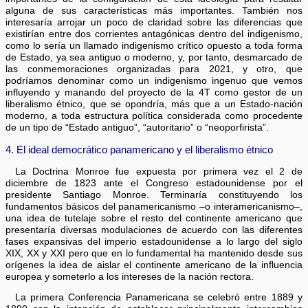
alguna de sus características más importantes. También nos
interesaría arrojar un poco de claridad sobre las diferencias que
existirían entre dos corrientes antagónicas dentro del indigenismo,
como lo sería un llamado indigenismo crítico opuesto a toda forma
de Estado, ya sea antiguo o moderno, y, por tanto, desmarcado de
las conmemoraciones organizadas para 2021, y otro, que
podríamos denominar como un indigenismo ingenuo que vemos
influyendo y manando del proyecto de la 4T como gestor de un
liberalismo étnico, que se opondría, más que a un Estado-nación
moderno, a toda estructura política considerada como procedente
de un tipo de “Estado antiguo”, “autoritario” o “neoporfirista”.
4. El ideal democrático panamericano y el liberalismo étnico
La Doctrina Monroe fue expuesta por primera vez el 2 de
diciembre de 1823 ante el Congreso estadounidense por el
presidente Santiago Monroe. Terminaría constituyendo los
fundamentos básicos del panamericanismo –o interamericanismo–,
una idea de tutelaje sobre el resto del continente americano que
presentaría diversas modulaciones de acuerdo con las diferentes
fases expansivas del imperio estadounidense a lo largo del siglo
XIX, XX y XXI pero que en lo fundamental ha mantenido desde sus
orígenes la idea de aislar el continente americano de la influencia
europea y someterlo a los intereses de la nación rectora.
La primera Conferencia Panamericana se celebró entre 1889 y