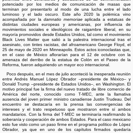
potenciado por los medios de comunicación de masas que
terminan por presentarlo al modo de una lucha entre el lado
luminoso y el lado oscuro. Este año 2020 la polémica vino
acompañada por la
damnatio memoriae
aplicada a estatuas de
distintas ciudades europeas y americanas, por influencia de
movimientos sociales e ideológicos de raigambre liberal, en su
mayoría promovidos desde Estados Unidos, tal como el movimiento
Black Lives Matter que salió a la palestra internacional tras el
asesinato, con tintes racistas, del afroamericano George Floyd, el
25 de mayo de 2020 en Minneapolis. Estos actos iconoclastas que,
en el caso de México aflorarían para el 12 de octubre con la
amenaza del derribo de la estatua de Colón en el Paseo de la
Reforma, fueron adquiriendo un mayor eco internacional.
Poco después, en el mes de julio aconteció la inesperada reunión
entre Andrés Manuel López Obrador –presidente de México– y
Donald Trump –presidente de Estados Unidos–, en Washington. El
motivo principal fue la firma del nuevo tratado de libre comercio de
América del norte, conocido como T-MEC, ante la llamativa
ausencia del joven primer ministro canadiense Justin Trudeau. Del
encuentro se destacaría en la prensa las convergencias de
intereses y el trato respetuoso que mostraron entre sí ambos
mandatarios. Con la firma del T-MEC se terminaría reafirmando la
soberanía y cooperación de ambos Estados. Para el caso mexicano
esto fue visto como un paso firme en el programa político de López
Obrador, ya que en uno de los capítulos firmados quedaría