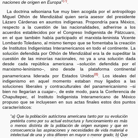
{7}
naciones de origen en Europa
”
.
La doctrina wilsoniana fue muy bien acogida por el antropólogo
Miguel Othón de Mendizábal quien sería asesor del presidente
Lázaro Cárdenas en asuntos indígenas. Propondría para México,
respecto a la cuestión de las nacionalidades, adherirse a los
acuerdos establecidos por el Congreso Indigenista de Pátzcuaro,
en el que también había participado el marxista-leninista Vicente
Lombardo Toledano, al mismo tiempo que se fomentaba la creación
de Institutos Indigenistas Interamericanos en todo el continente. La
solución defendida por Othón de Mendizábal era la de supeditar la
cuestión de las minorías nacionales, no ya a una solución dada
desde cada república americana –solución defendida por el
marxismo-leninismo–, sino desde la plataforma continental
{8}
panamericana liderada por Estados Unidos
. Los ideales del
indigenismo en aquel momento estaban muy ligados a las
soluciones liberales y contraculturales del panamericanismo –si
bien no llegarían a cuajar–, de este modo, para la Conferencia de
Chapultepec, el Instituto Indigenista Interamericano de México
propuso que se incluyesen en sus actas finales estos dos puntos
característicos:
“
a) Que la población autóctona americana tanto por su evolución
pretérita como por su actual estructura y funcionamiento es más
o menos distinta de la población de origen europeo y que en
consecuencia las aspiraciones y necesidades de vida material e
intelectual de una y otra difieren en mayor o menor grado; b) Que