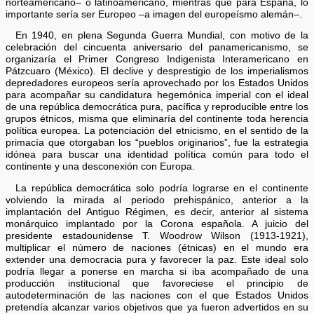
norteamericano– o latinoamericano, mientras que para España, lo
importante sería ser Europeo –a imagen del europeísmo alemán–.
En 1940, en plena Segunda Guerra Mundial, con motivo de la
celebración del cincuenta aniversario del panamericanismo, se
organizaría el Primer Congreso Indigenista Interamericano en
Pátzcuaro (México). El declive y desprestigio de los imperialismos
depredadores europeos sería aprovechado por los Estados Unidos
para acompañar su candidatura hegemónica imperial con el ideal
de una república democrática pura, pacífica y reproducible entre los
grupos étnicos, misma que eliminaría del continente toda herencia
política europea. La potenciación del etnicismo, en el sentido de la
primacía que otorgaban los “pueblos originarios”, fue la estrategia
idónea para buscar una identidad política común para todo el
continente y una desconexión con Europa.
La república democrática solo podría lograrse en el continente
volviendo la mirada al periodo prehispánico, anterior a la
implantación del Antiguo Régimen, es decir, anterior al sistema
monárquico implantado por la Corona española. A juicio del
presidente estadounidense T. Woodrow Wilson (1913-1921),
multiplicar el número de naciones (étnicas) en el mundo era
extender una democracia pura y favorecer la paz. Este ideal solo
podría llegar a ponerse en marcha si iba acompañado de una
producción institucional que favoreciese el principio de
autodeterminación de las naciones con el que Estados Unidos
pretendía alcanzar varios objetivos que ya fueron advertidos en su