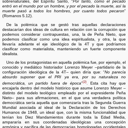
sobrenaturales, del Espíritu Santo, “
Por tanto, como el pecado
entró en el mundo por un hombre, y por el pecado la muerte, así la
muerte pasó a todos los hombres, por cuanto todos pecaron
”
(Romanos 5.12).
De la polémica que se gestó tras aquellas declaraciones
destacarían dos ideas de cultura en relación con la corrupción que
podemos considerar contrapuestas, una, la de Peña Nieto, que
podemos clasificar como una idea espiritualista, y otra, la que
llevaría adelante el eje ideológico de la 4T y que podríamos
clasificar como materialista, manteniendo un fuerte componente
idealista.
Uno de los protagonistas en aquella polémica fue, por ejemplo, el
conocido y mediático historiador Lorenzo Meyer –partidario de la
configuración ideológica de la 4T– quien diría que: “
No parecía
absurdo suponer que el PRI ya era, por su naturaleza no
{2}
democrática, un partido fuera de época
”
. Esta cita hay que
encajarla dentro del modelo histórico que asume Lorenzo Meyer –
distinto del modelo teológico empleado por el expresidente Peña
Nieto– para sus afirmaciones, en el que una verdadera política
democrática sería aquella que comenzaría tras la Segunda Guerra
Mundial asociada al ideal de la Declaración de los Derechos
Humanos de 1948, un ideal que, con la misma funcionalidad que
tenían los Diez Mandamientos durante toda la Edad Media,
ampararía en sus coordenadas ideológicas una concepción
armónica y pacífica de las democracias homologadas occidentales