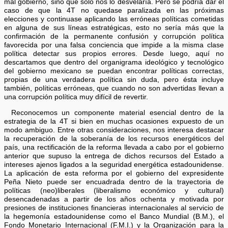
mal gobierno, sino que solo nos lo desvelaría. Pero se podría dar el
caso de que la 4T no quedase paralizada en las próximas
elecciones y continuase aplicando las erróneas políticas cometidas
en alguna de sus líneas estratégicas, esto no sería más que la
confirmación de la permanente confusión y corrupción política
favorecida por una falsa conciencia que impide a la misma clase
política detectar sus propios errores. Desde luego, aquí no
descartamos que dentro del organigrama ideológico y tecnológico
del gobierno mexicano se puedan encontrar políticas correctas,
propias de una verdadera política sin duda, pero ésta incluye
también, políticas erróneas, que cuando no son advertidas llevan a
una corrupción política muy difícil de revertir.
Reconocemos un componente material esencial dentro de la
estrategia de la 4T si bien en muchas ocasiones expuesto de un
modo ambiguo. Entre otras consideraciones, nos interesa destacar
la recuperación de la soberanía de los recursos energéticos del
país, una rectificación de la reforma llevada a cabo por el gobierno
anterior que supuso la entrega de dichos recursos del Estado a
intereses ajenos ligados a la seguridad energética estadounidense.
La aplicación de esta reforma por el gobierno del expresidente
Peña Nieto puede ser encuadrada dentro de la trayectoria de
políticas (neo)liberales (liberalismo económico y cultural)
desencadenadas a partir de los años ochenta y motivada por
presiones de instituciones financieras internacionales al servicio de
la hegemonía estadounidense como el Banco Mundial (B.M.), el
Fondo Monetario Internacional (F.M.I.) y la Organización para la