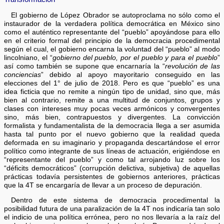
El gobierno de López Obrador se autoproclama no sólo como el
instaurador de la verdadera política democrática en México sino
como el auténtico representante del “pueblo” apoyándose para ello
en el criterio formal del principio de la democracia procedimental
según el cual, el gobierno encarna la voluntad del “pueblo” al modo
lincolniano, el “
gobierno del pueblo, por el pueblo y para el pueblo
”
así como también se supone que encarnaría la “
revolución de las
conciencias
” debido al apoyo mayoritario conseguido en las
elecciones del 1° de julio de 2018. Pero es que “pueblo” es una
idea ficticia que no remite a ningún tipo de unidad, sino que, más
bien al contrario, remite a una multitud de conjuntos, grupos y
clases con intereses muy pocas veces armónicos y convergentes
sino, más bien, contrapuestos y divergentes. La convicción
formalista y fundamentalista de la democracia llega a ser asumida
hasta tal punto por el nuevo gobierno que la realidad queda
deformada en su imaginario y propaganda descartándose el error
político como integrante de sus líneas de actuación, erigiéndose en
“representante del pueblo” y como tal arrojando luz sobre los
“déficits democráticos” (corrupción delictiva, subjetiva) de aquellas
prácticas todavía persistentes de gobiernos anteriores, prácticas
que la 4T se encargaría de llevar a un proceso de depuración.
Dentro de este sistema de democracia procedimental la
posibilidad futura de una paralización de la 4T nos indicaría tan solo
el indicio de una política errónea, pero no nos llevaría a la raíz del