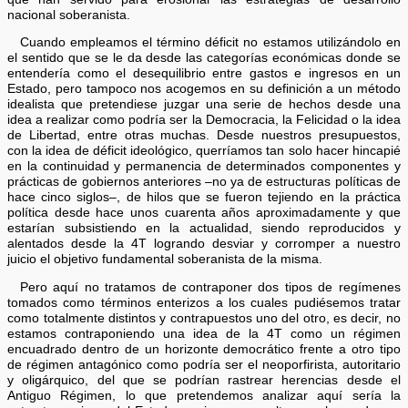
nacional soberanista.
Cuando empleamos el término déficit no estamos utilizándolo en
el sentido que se le da desde las categorías económicas donde se
entendería como el desequilibrio entre gastos e ingresos en un
Estado, pero tampoco nos acogemos en su definición a un método
idealista que pretendiese juzgar una serie de hechos desde una
idea a realizar como podría ser la Democracia, la Felicidad o la idea
de Libertad, entre otras muchas. Desde nuestros presupuestos,
con la idea de déficit ideológico, querríamos tan solo hacer hincapié
en la continuidad y permanencia de determinados componentes y
prácticas de gobiernos anteriores –no ya de estructuras políticas de
hace cinco siglos–, de hilos que se fueron tejiendo en la práctica
política desde hace unos cuarenta años aproximadamente y que
estarían subsistiendo en la actualidad, siendo reproducidos y
alentados desde la 4T logrando desviar y corromper a nuestro
juicio el objetivo fundamental soberanista de la misma.
Pero aquí no tratamos de contraponer dos tipos de regímenes
tomados como términos enterizos a los cuales pudiésemos tratar
como totalmente distintos y contrapuestos uno del otro, es decir, no
estamos contraponiendo una idea de la 4T como un régimen
encuadrado dentro de un horizonte democrático frente a otro tipo
de régimen antagónico como podría ser el neoporfirista, autoritario
y oligárquico, del que se podrían rastrear herencias desde el
Antiguo Régimen, lo que pretendemos analizar aquí sería la