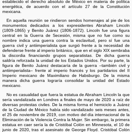
establecido el derecho absoluto de México en materia de política
energética, de acuerdo con el artículo 27 de la Constitución
mexicana.
En aquella reunión se rindieron sendos homenajes al pie de los
monumentos dedicados a los expresidentes Abraham Lincoln
(1809-1865) y Benito Juárez (1806-1872). Lincoln fue una figura
central en la Guerra de Secesión, misma que no fue como su
nombre indica una guerra contra la esclavitud, pero sí fue una
guerra civil y antiimperialista que surgió frente a la necesidad de
defenderse frente al imperio británico, que en el siglo XIX sembraba
la discordia financiando grupos separatistas. De dicha guerra
saldría reforzada la unidad de los Estados Unidos. Por su parte, la
figura de Benito Juárez destacaría de la guerra –también civil y
antiimperialista– frente al imperio francés y los partidarios del II
Imperio mexicano de Maximiliano de Habsburgo. De la misma
manera dicha guerra lograría consolidar la unidad del Estado
mexicano.
No es casualidad que fuera la estatua de Abraham Lincoln la que
sería vandalizada en Londres a finales de mayo de 2020 a raíz de
diversas protestas civiles. De la misma forma el hemiciclo a Juárez
de la Ciudad de México había sido vandalizado seis meses antes,
el 25 de noviembre de 2019, con motivo del día internacional de la
Eliminación de la Violencia Contra la Mujer. Sin embargo, la primera
estatua en caer sería la de Cristóbal Colón en Minnesota, el 10 de
junio de 2020, tras el asesinato de George Floyd. Cristóbal Colón