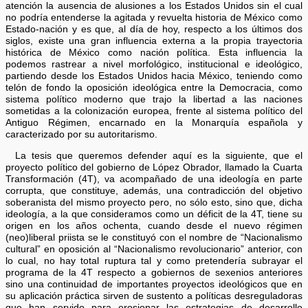
atención la ausencia de alusiones a los Estados Unidos sin el cual
no podría entenderse la agitada y revuelta historia de México como
Estado-nación y es que, al día de hoy, respecto a los últimos dos
siglos, existe una gran influencia externa a la propia trayectoria
histórica de México como nación política. Esta influencia la
podemos rastrear a nivel morfológico, institucional e ideológico,
partiendo desde los Estados Unidos hacia México, teniendo como
telón de fondo la oposición ideológica entre la Democracia, como
sistema político moderno que trajo la libertad a las naciones
sometidas a la colonización europea, frente al sistema político del
Antiguo Régimen, encarnado en la Monarquía española y
caracterizado por su autoritarismo.
La tesis que queremos defender aquí es la siguiente, que el
proyecto político del gobierno de López Obrador, llamado la Cuarta
Transformación (4T), va acompañado de una ideología en parte
corrupta, que constituye, además, una contradicción del objetivo
soberanista del mismo proyecto pero, no sólo esto, sino que, dicha
ideología, a la que consideramos como un déficit de la 4T, tiene su
origen en los años ochenta, cuando desde el nuevo régimen
(neo)liberal priista se le constituyó con el nombre de “Nacionalismo
cultural” en oposición al “Nacionalismo revolucionario” anterior, con
lo cual, no hay total ruptura tal y como pretendería subrayar el
programa de la 4T respecto a gobiernos de sexenios anteriores
sino una continuidad de importantes proyectos ideológicos que en
su aplicación práctica sirven de sustento a políticas desreguladoras
que han servido para erosionar las estrategias de desarrollo