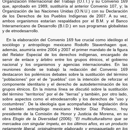
Organización Internacional del Trabajo (O.I.T.) y su Convenio 169
que, aprobado en 1989, sustituiría al anterior Convenio 107, y; la
Organización de las Naciones Unidas (O.N.U.) con su Declaración
de los Derechos de los Pueblos Indígenas de 2007. A su vez,
ambos organismos estarían respaldados por el B.M. y el Banco
Interamericano de Desarrollo (B.I.D.) en sus programas globalistas
y de etnodesarrollo.
En la elaboración del Convenio 169 fue crucial como ideólogo el
sociólogo y antropólogo mexicano Rodolfo Stavenhagen que,
además, asumiría entre 2004 y 2007 el primer mandato de la figura
del Relator Especial de los derechos indígenas, encargado de
servir de enlace y árbitro entre los grupos étnicos, el gobierno
nacional y los organismos y agencias internacionales. En las
reuniones donde se trabajó la redacción del Convenio 169
destacaron los polémicos debates sobre la sustitución del término
“poblaciones” por el de “pueblos” con la intención de reforzar el
componente identitario y el derecho de autodeterminación de los
grupos étnicos. En la misma línea se discutió sobre la sustitución
del término “territorios” por el de “tierras” y también, por otro lado,
sobre aspectos como el etnodesarrollo y los derechos de “uso y
costumbres”. De la ideología que acompañaba tal legislación diría
el también antropólogo mexicano Héctor Díaz Polanco, hoy
presidente de la Comisión de Honor y Justicia de Morena, en su
obra
Elogio de la Diversidad
(2006): “
El multiculturalismo que se
mercadea con singular ímpetu, en los últimos años, es un producto
netamente liberal, originalmente elaborado y empaquetado en los