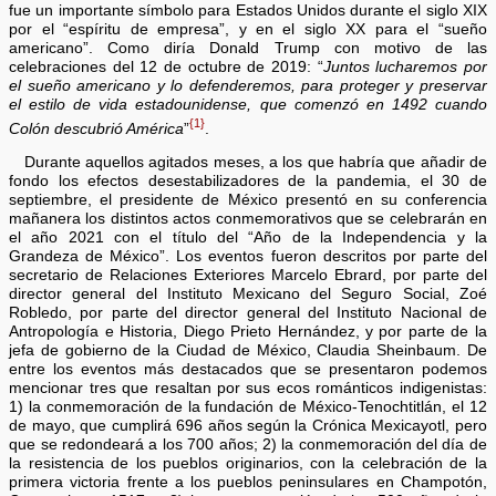
fue un importante símbolo para Estados Unidos durante el siglo XIX
por el “espíritu de empresa”, y en el siglo XX para el “sueño
americano”. Como diría Donald Trump con motivo de las
celebraciones del 12 de octubre de 2019: “
Juntos lucharemos por
el sueño americano y lo defenderemos, para proteger y preservar
el estilo de vida estadounidense, que comenzó en 1492 cuando
{1}
Colón descubrió América
”
.
Durante aquellos agitados meses, a los que habría que añadir de
fondo los efectos desestabilizadores de la pandemia, el 30 de
septiembre, el presidente de México presentó en su conferencia
mañanera los distintos actos conmemorativos que se celebrarán en
el año 2021 con el título del “Año de la Independencia y la
Grandeza de México”. Los eventos fueron descritos por parte del
secretario de Relaciones Exteriores Marcelo Ebrard, por parte del
director general del Instituto Mexicano del Seguro Social, Zoé
Robledo, por parte del director general del Instituto Nacional de
Antropología e Historia, Diego Prieto Hernández, y por parte de la
jefa de gobierno de la Ciudad de México, Claudia Sheinbaum. De
entre los eventos más destacados que se presentaron podemos
mencionar tres que resaltan por sus ecos románticos indigenistas:
1) la conmemoración de la fundación de México-Tenochtitlán, el 12
de mayo, que cumplirá 696 años según la Crónica Mexicayotl, pero
que se redondeará a los 700 años; 2) la conmemoración del día de
la resistencia de los pueblos originarios, con la celebración de la
primera victoria frente a los pueblos peninsulares en Champotón,