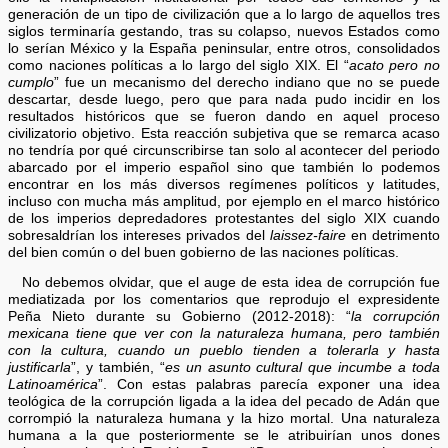
generación de un tipo de civilización que a lo largo de aquellos tres
siglos terminaría gestando, tras su colapso, nuevos Estados como
lo serían México y la España peninsular, entre otros, consolidados
como naciones políticas a lo largo del siglo XIX. El “
acato pero no
cumplo
” fue un mecanismo del derecho indiano que no se puede
descartar, desde luego, pero que para nada pudo incidir en los
resultados históricos que se fueron dando en aquel proceso
civilizatorio objetivo. Esta reacción subjetiva que se remarca acaso
no tendría por qué circunscribirse tan solo al acontecer del periodo
abarcado por el imperio español sino que también lo podemos
encontrar en los más diversos regímenes políticos y latitudes,
incluso con mucha más amplitud, por ejemplo en el marco histórico
de los imperios depredadores protestantes del siglo XIX cuando
sobresaldrían los intereses privados del
laissez-faire
en detrimento
del bien común o del buen gobierno de las naciones políticas.
No debemos olvidar, que el auge de esta idea de corrupción fue
mediatizada por los comentarios que reprodujo el expresidente
Peña Nieto durante su Gobierno (2012-2018): “
la corrupción
mexicana tiene que ver con la naturaleza humana, pero también
con la cultura, cuando un pueblo tienden a tolerarla y hasta
justificarla
”, y también, “
es un asunto cultural que incumbe a toda
Latinoamérica
”. Con estas palabras parecía exponer una idea
teológica de la corrupción ligada a la idea del pecado de Adán que
corrompió la naturaleza humana y la hizo mortal. Una naturaleza
humana a la que posteriormente se le atribuirían unos dones