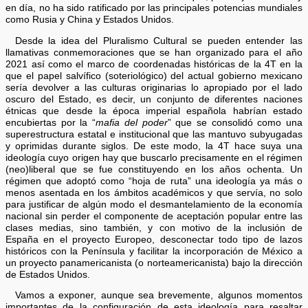
en día, no ha sido ratificado por las principales potencias mundiales
como Rusia y China y Estados Unidos.
Desde la idea del Pluralismo Cultural se pueden entender las
llamativas conmemoraciones que se han organizado para el año
2021 así como el marco de coordenadas históricas de la 4T en la
que el papel salvífico (soteriológico) del actual gobierno mexicano
sería devolver a las culturas originarias lo apropiado por el lado
oscuro del Estado, es decir, un conjunto de diferentes naciones
étnicas que desde la época imperial española habrían estado
encubiertas por la “
mafia del poder
” que se consolidó como una
superestructura estatal e institucional que las mantuvo subyugadas
y oprimidas durante siglos. De este modo, la 4T hace suya una
ideología cuyo origen hay que buscarlo precisamente en el régimen
(neo)liberal que se fue constituyendo en los años ochenta. Un
régimen que adoptó como “hoja de ruta” una ideología ya más o
menos asentada en los ámbitos académicos y que servía, no solo
para justificar de algún modo el desmantelamiento de la economía
nacional sin perder el componente de aceptación popular entre las
clases medias, sino también, y con motivo de la inclusión de
España en el proyecto Europeo, desconectar todo tipo de lazos
históricos con la Península y facilitar la incorporación de México a
un proyecto panamericanista (o norteamericanista) bajo la dirección
de Estados Unidos.
Vamos a exponer, aunque sea brevemente, algunos momentos
importantes de la configuración de esta ideología para resaltar