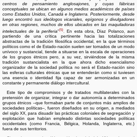
centros de pensamiento anglosajones, y cuyas fábricas
conceptuales se ubican en algunos medios académicos de países
como Estados Unidos, Canadá e Inglaterra. Posteriormente, desde
luego encontró sus ideólogos vicariales, epígonos y divulgadores
en otras regiones, muchos de ellos ubicados en las maquiladoras
{5}
intelectuales de la periferia
”
. En esta obra, Díaz Polanco, aun
partiendo de una crítica pertinente hacia las totalizaciones
abstractas de la tradición filosófica occidental, en la que términos
políticos como el de Estado-nación suelen ser tomados de un modo
unívoco y sustancial, tiende a situarse en la escala de operaciones
de los grupos étnicos pero, a su vez, sirviéndose de la misma
tradición sustancialista en la que ahora dicho esencialismo
organizador de la sociedad política no será el Estado-nación sino
las esferas culturales étnicas que se entenderán como si tuviesen
una esencia o identidad fija capaz de ser armonizadas en un
constante y permanente diálogo intercultural.
Este tipo de compromisos y de tratados multilaterales con la
pretensión de organizar, integrar o dar autonomía a determinados
grupos étnicos –que formaban parte de conjuntos más amplios de
sociedades políticas–, fueron diseñados en su origen, a mediados
del siglo XX, para disuadir las prácticas coloniales de segregación y
explotación que habían empleado distintas sociedades políticas
occidentales (como Francia, Bélgica, Holanda, Inglaterra, etc.)
fuera de sus territorios.