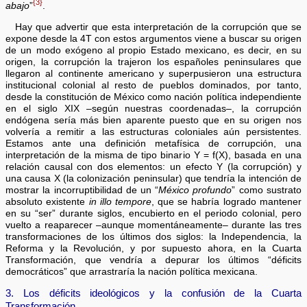
{3}
abajo
”
.
Hay que advertir que esta interpretación de la corrupción que se
expone desde la 4T con estos argumentos viene a buscar su origen
de un modo exógeno al propio Estado mexicano, es decir, en su
origen, la corrupción la trajeron los españoles peninsulares que
llegaron al continente americano y superpusieron una estructura
institucional colonial al resto de pueblos dominados, por tanto,
desde la constitución de México como nación política independiente
en el siglo XIX –según nuestras coordenadas–, la corrupción
endógena sería más bien aparente puesto que en su origen nos
volvería a remitir a las estructuras coloniales aún persistentes.
Estamos ante una definición metafísica de corrupción, una
interpretación de la misma de tipo binario Y = f(X), basada en una
relación causal con dos elementos: un efecto Y (la corrupción) y
una causa X (la colonización peninsular) que tendría la intención de
mostrar la incorruptibilidad de un “
México profundo
” como sustrato
absoluto existente
in illo tempore
, que se habría logrado mantener
en su “ser” durante siglos, encubierto en el periodo colonial, pero
vuelto a reaparecer –aunque momentáneamente– durante las tres
transformaciones de los últimos dos siglos: la Independencia, la
Reforma y la Revolución, y por supuesto ahora, en la Cuarta
Transformación, que vendría a depurar los últimos “déficits
democráticos” que arrastraría la nación política mexicana.
3. Los déficits ideológicos y la confusión de la Cuarta
Transformación