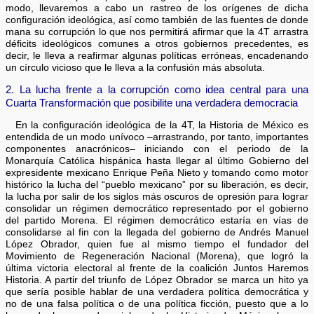
modo, llevaremos a cabo un rastreo de los orígenes de dicha
configuración ideológica, así como también de las fuentes de donde
mana su corrupción lo que nos permitirá afirmar que la 4T arrastra
déficits ideológicos comunes a otros gobiernos precedentes, es
decir, le lleva a reafirmar algunas políticas erróneas, encadenando
un círculo vicioso que le lleva a la confusión más absoluta.
2. La lucha frente a la corrupción como idea central para una
Cuarta Transformación que posibilite una verdadera democracia
En la configuración ideológica de la 4T, la Historia de México es
entendida de un modo unívoco –arrastrando, por tanto, importantes
componentes anacrónicos– iniciando con el periodo de la
Monarquía Católica hispánica hasta llegar al último Gobierno del
expresidente mexicano Enrique Peña Nieto y tomando como motor
histórico la lucha del “pueblo mexicano” por su liberación, es decir,
la lucha por salir de los siglos más oscuros de opresión para lograr
consolidar un régimen democrático representado por el gobierno
del partido Morena. El régimen democrático estaría en vías de
consolidarse al fin con la llegada del gobierno de Andrés Manuel
López Obrador, quien fue al mismo tiempo el fundador del
Movimiento de Regeneración Nacional (Morena), que logró la
última victoria electoral al frente de la coalición Juntos Haremos
Historia. A partir del triunfo de López Obrador se marca un hito ya
que sería posible hablar de una verdadera política democrática y
no de una falsa política o de una política ficción, puesto que a lo