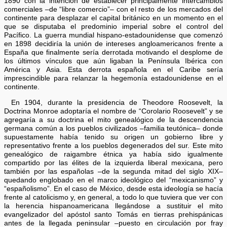
1890 con la intención de establecer principalmente intercambios
comerciales –de “libre comercio”– con el resto de los mercados del
continente para desplazar el capital británico en un momento en el
que se disputaba el predominio imperial sobre el control del
Pacífico. La guerra mundial hispano-estadounidense que comenzó
en 1898 decidiría la unión de intereses angloamericanos frente a
España que finalmente sería derrotada motivando el desplome de
los últimos vínculos que aún ligaban la Península Ibérica con
América y Asia. Esta derrota española en el Caribe sería
imprescindible para relanzar la hegemonía estadounidense en el
continente.
En 1904, durante la presidencia de Theodore Roosevelt, la
Doctrina Monroe adoptaría el nombre de “Corolario Roosevelt” y se
agregaría a su doctrina el mito genealógico de la descendencia
germana común a los pueblos civilizados –familia teutónica– donde
supuestamente había tenido su origen un gobierno libre y
representativo frente a los pueblos degenerados del sur. Este mito
genealógico de raigambre étnica ya había sido igualmente
compartido por las élites de la izquierda liberal mexicana, pero
también por las españolas –de la segunda mitad del siglo XIX–
quedando englobado en el marco ideológico del “mexicanismo” y
“españolismo”. En el caso de México, desde esta ideología se hacía
frente al catolicismo y, en general, a todo lo que tuviera que ver con
la herencia hispanoamericana llegándose a sustituir el mito
evangelizador del apóstol santo Tomás en tierras prehispánicas
antes de la llegada peninsular –puesto en circulación por fray