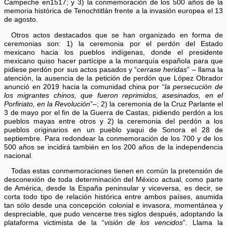
Campeche en1517; y 3) la conmemoración de los 500 años de la
memoria histórica de Tenochtitlán frente a la invasión europea el 13
de agosto.
Otros actos destacados que se han organizado en forma de
ceremonias son: 1) la ceremonia por el perdón del Estado
mexicano hacia los pueblos indígenas, donde el presidente
mexicano quiso hacer partícipe a la monarquía española para que
pidiese perdón por sus actos pasados y “
cerrase heridas
” – llama la
atención, la ausencia de la petición de perdón que López Obrador
anunció en 2019 hacia la comunidad china por “
la persecución de
los migrantes chinos, que fueron reprimidos, asesinados, en el
Porfiriato, en la Revolución
”–; 2) la ceremonia de la Cruz Parlante el
3 de mayo por el fin de la Guerra de Castas, pidiendo perdón a los
pueblos mayas entre otros y 2) la ceremonia del perdón a los
pueblos originarios en un pueblo yaqui de Sonora el 28 de
septiembre. Para redondear la conmemoración de los 700 y de los
500 años se incidirá también en los 200 años de la independencia
nacional.
Todas estas conmemoraciones tienen en común la pretensión de
desconexión de toda determinación del México actual, como parte
de América, desde la España peninsular y viceversa, es decir, se
corta todo tipo de relación histórica entre ambos países, asumida
tan sólo desde una concepción colonial e invasora, momentánea y
despreciable, que pudo vencerse tres siglos después, adoptando la
plataforma victimista de la “
visión de los vencidos
”. Llama la