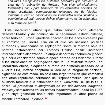
con raras excepciones los sistemas generales que presiden la
vida de la población de América han sido principalmente
formulados por y para beneficio de los elementos sociales de
origen occidental, permaneciendo relegados los de filiación
indígena a vivir en condiciones de inferioridad física, política y
económico-cultural, porque dichos sistemas no están adaptados
{9}
a su forma de ser
”
.
Este liberalismo étnico que había servido como elemento
desestabilizador y de dominio de la hegemonía estadounidense,
sobre todo en Europa, quedaría opacado en los años sucesivos por
el conflicto de Guerra Fría en el que las naciones políticas
europeas y americanas se replegaron sobre sí mismas bajo las
normas establecidas por Estados Unidos desde instancias
internacionales alcanzando un amplio desarrollo económico y social
que sería considerado como la época dorada de Occidente. Frente
a las intenciones de segregación cultural –o multiculturalismo– del
liberalismo étnico, bloqueado durante las primeras décadas de la
Guerra Fría, México adoptaría la idea de la integración nacional,
siguiendo de este modo, no solo una larga tradición que compartía
con otras repúblicas hermanas de Hispanoamérica, sino que se
ajustaría también a lo establecido en el Convenio 107 de la O.I.T.
sobre “
la protección e integración de las poblaciones indígenas,
tribales y semitribales en los países independientes
”, dada en 1957,
y en cuya gestación había sido importante la labor previa de
{10}
Vicente Lombardo Toledano
.