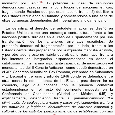
{6}
momento por Lenin
: 1) potenciar el ideal de repúblicas
democráticas basadas en la constitución de naciones étnicas,
fragmentando Estados que pudieran hacerle frente; 2) debilitar a
los Estados reduciendo su tamaño y sometiéndolos a una serie de
élites burguesas dependientes del imperialismo angloamericano.
En definitiva, el derecho de autodeterminación se diseñó en
Estados Unidos como una estrategia contracultural frente a las
naciones política surgidas en el caso de Hispanoamérica por una
transformación de los anteriores virreinatos españoles. Se
pretendía detonar tal fragmentación, por un lado, frente a los
Estados centralistas propagados por la izquierda marxista-leninista,
y por otro lado, y esto no habría que olvidarlo, para hacer frente a
los intentos de integración hispanoamericana en donde el
catolicismo aún tenía una importante capacidad de movilización –al
menos, antes del II Concilio Vaticano– como quedó demostrado en
el XIX Congreso Mundial de Pax Romana, celebrado en Salamanca
y El Escorial entre junio y julio de 1946 donde se defendió, entre
otras cosas, la independencia de los Estados para desarrollar su
comercio, algo que chocaba con la primacía comercial
estadounidense en el resto del continente impuesta en la
Conferencia de Chapultepec (Ciudad de México, 1945), y
explícitamente, defendiendo frente al panamericanismo: “
La
eliminación de cualesquiera reales y falsos enjuiciamientos frente a
las naturales y legítimas vinculaciones de carácter espiritual y
cultural que los distintos pueblos americanos establezcan con sus