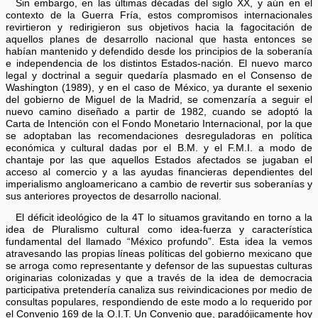
Sin embargo, en las últimas décadas del siglo XX, y aún en el
contexto de la Guerra Fría, estos compromisos internacionales
revirtieron y redirigieron sus objetivos hacia la fagocitación de
aquellos planes de desarrollo nacional que hasta entonces se
habían mantenido y defendido desde los principios de la soberanía
e independencia de los distintos Estados-nación. El nuevo marco
legal y doctrinal a seguir quedaría plasmado en el Consenso de
Washington (1989), y en el caso de México, ya durante el sexenio
del gobierno de Miguel de la Madrid, se comenzaría a seguir el
nuevo camino diseñado a partir de 1982, cuando se adoptó la
Carta de Intención con el Fondo Monetario Internacional, por la que
se adoptaban las recomendaciones desreguladoras en política
económica y cultural dadas por el B.M. y el F.M.I. a modo de
chantaje por las que aquellos Estados afectados se jugaban el
acceso al comercio y a las ayudas financieras dependientes del
imperialismo angloamericano a cambio de revertir sus soberanías y
sus anteriores proyectos de desarrollo nacional.
El déficit ideológico de la 4T lo situamos gravitando en torno a la
idea de Pluralismo cultural como idea-fuerza y característica
fundamental del llamado “México profundo”. Esta idea la vemos
atravesando las propias líneas políticas del gobierno mexicano que
se arroga como representante y defensor de las supuestas culturas
originarias colonizadas y que a través de la idea de democracia
participativa pretendería canaliza sus reivindicaciones por medio de
consultas populares, respondiendo de este modo a lo requerido por
el Convenio 169 de la O.I.T. Un Convenio que, paradójicamente hoy