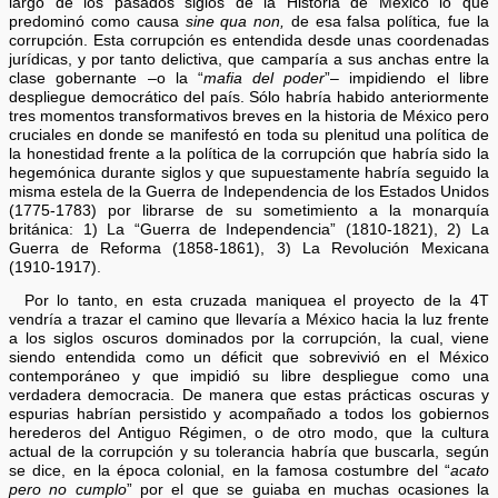
largo de los pasados siglos de la Historia de México lo que
predominó como causa
sine qua non,
de esa falsa política
,
fue la
corrupción. Esta corrupción es entendida desde unas coordenadas
jurídicas, y por tanto delictiva, que camparía a sus anchas entre la
clase gobernante –o la “
mafia del poder
”– impidiendo el libre
despliegue democrático del país. Sólo habría habido anteriormente
tres momentos transformativos breves en la historia de México pero
cruciales en donde se manifestó en toda su plenitud una política de
la honestidad frente a la política de la corrupción que habría sido la
hegemónica durante siglos y que supuestamente habría seguido la
misma estela de la Guerra de Independencia de los Estados Unidos
(1775-1783) por librarse de su sometimiento a la monarquía
británica: 1) La “Guerra de Independencia” (1810-1821), 2) La
Guerra de Reforma (1858-1861), 3) La Revolución Mexicana
(1910-1917).
Por lo tanto, en esta cruzada maniquea el proyecto de la 4T
vendría a trazar el camino que llevaría a México hacia la luz frente
a los siglos oscuros dominados por la corrupción, la cual, viene
siendo entendida como un déficit que sobrevivió en el México
contemporáneo y que impidió su libre despliegue como una
verdadera democracia. De manera que estas prácticas oscuras y
espurias habrían persistido y acompañado a todos los gobiernos
herederos del Antiguo Régimen, o de otro modo, que la cultura
actual de la corrupción y su tolerancia habría que buscarla, según
se dice, en la época colonial, en la famosa costumbre del “
acato
pero no cumplo
” por el que se guiaba en muchas ocasiones la