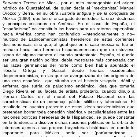
Servando Teresa de Mier–, por el mito monogenista del origen
nórdico de Quetzalcóatl, de quien decía el “mexicanista” Manuel
Orozco y Berra, en su obra
Historia antigua y de la conquista de
México
(1880), que fue el encargado de introducir la cruz, doctrinas
y principios cristianos en América. En el caso de España, el
“españolismo” no constituía las bases para un retorno imperialista
hacia América como han confundido –intencionalmente o no–
multitud de Latinoamericanistas herederos de estas corrientes
decimonónicas, sino que, al igual que en el caso mexicano, fue un
rechazo hacia toda herencia hispanoamericana que no estuviese
ligada de alguna manera al mundo protestante. España, si quería
ser una gran nación política, debía mostrarse más conectada con
las razas germánicas del norte como bien había apuntado el
filósofo Ortega y Gasset desde teorías occidentales
degeneracionistas, en las que se avergonzaba de los orígenes de
una raza española –que situaba en el historia visigoda– débil y
enferma que sufría de paludismo endémico, idea que tomaría
Diego Rivera en su faceta de artista proletario, cuando dibujó a
Hernán Cortés en el mural del Palacio Nacional con las
características de un personaje pálido, sifilítico y tuberculoso. El
resultado en nuestro presente de estas ideas occidentalistas que
pretenden borrar toda conexión histórica y peculiaridades entre las
naciones políticas herederas de la Hispanidad, se puede constatar
en la tendencia a disolver dichas naciones políticas en la órbita de
intereses ajenos a sus propias trayectorias históricas: en donde lo
importante para México sería ser (pan)americano –