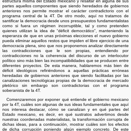
estructura misma del Estado mexicano y resaltar en alguna de sus
partes aquellos componentes que siendo heredados de gobiernos
anteriores nos permite mostrar el carácter contradictorio con el
programa central de la 4T. De otro modo, aquí no tratamos de
santificar la democracia desde unos presupuestos fundamentalistas
como si fuera un régimen incorruptible, tal y como pretenden
quienes utilizan la idea de “déficit democrático”, manteniendo la
esperanza de que en unas próximas elecciones el nuevo gobierno
pueda eliminar aquellos restos que impiden el libre ejercicio de una
democracia plena, sino que nos proponemos analizar directamente
las contradicciones que le son propias, entendiendo por
contradicciones no la coherencia del discurso de un interlocutor
político sino más bien las incompatibilidades que se producen entre
diferentes proyectos. De esta manera, hablaremos más bien de
déficit ideológicos refiriéndonos a aquellas prácticas erróneas
heredadas de gobiernos anteriores que siendo facilitadas por las
canalizaciones tecnológicas propias de la democracia de mercado
pletórico sin embargo son contradictorias con el programa
soberanista de la 4T.
Comenzaremos por exponer qué entiende el gobierno mexicano
por la 4T, cuáles son algunas de sus ideas fundamentales que aquí
nos interesa destacar, cómo se canalizan y en qué partes del
Estado mexicano, es decir, en qué sustratos advertimos desde
nuestras coordenadas materialistas, la transformación corrupta de
dichas ideas, para a continuación, mostrar cuáles son los efectos
de dicha corrupción poniendo algún ejemplo concreto. De este