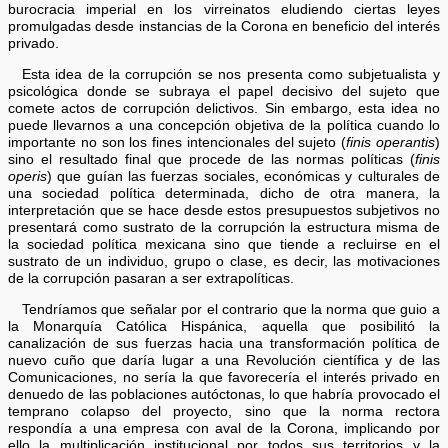
burocracia imperial en los virreinatos eludiendo ciertas leyes
promulgadas desde instancias de la Corona en beneficio del interés
privado.
Esta idea de la corrupción se nos presenta como subjetualista y
psicológica donde se subraya el papel decisivo del sujeto que
comete actos de corrupción delictivos. Sin embargo, esta idea no
puede llevarnos a una concepción objetiva de la política cuando lo
importante no son los fines intencionales del sujeto (
finis operantis
)
sino el resultado final que procede de las normas políticas (
finis
operis
) que guían las fuerzas sociales, económicas y culturales de
una sociedad política determinada, dicho de otra manera, la
interpretación que se hace desde estos presupuestos subjetivos no
presentará como sustrato de la corrupción la estructura misma de
la sociedad política mexicana sino que tiende a recluirse en el
sustrato de un individuo, grupo o clase, es decir, las motivaciones
de la corrupción pasaran a ser extrapolíticas.
Tendríamos que señalar por el contrario que la norma que guio a
la Monarquía Católica Hispánica, aquella que posibilitó la
canalización de sus fuerzas hacia una transformación política de
nuevo cuño que daría lugar a una Revolución científica y de las
Comunicaciones, no sería la que favorecería el interés privado en
denuedo de las poblaciones autóctonas, lo que habría provocado el
temprano colapso del proyecto, sino que la norma rectora
respondía a una empresa con aval de la Corona, implicando por
ello la multiplicación institucional por todos sus territorios y la