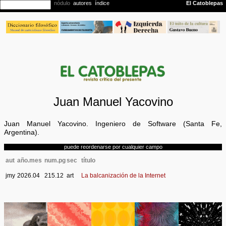
Juan Manuel Yacovino
Juan Manuel Yacovino. Ingeniero de Software (Santa Fe,
Argentina).
puede reordenarse por cualquier campo
aut
año.mes
num.pg
sec
título
jmy
2026.04
215.12
art
La balcanización de la Internet