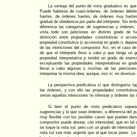
La ventaja del punto de vista graduativo es que
Puede hablarse de cuasi-órdenes, de órdenes débil
fuertes, de órdenes fuertes, de órdenes muy fuertes
gradual de obediencia por parte del intérprete. Sin e
diferencia las categorías de sugerencias y órdenes,
vista todo son peticiones en distinto grado de f
distinción entre propiedades constitutivas o acce
propiedad constitutiva (o accesoria) en grado
n,
dependi
de las intenciones del compositor. Así, en el caso de
de que el intérprete lleve a cabo
p
que tenga un gr
propiedad interpretativa
p
tendrá un grado de esencia
exceptuando las propiedades interpretativas en grad
llevar a cabo algunas o muchas de las peticiones
interpretar la misma obra, aunque, eso sí, en diversos
La perspectiva predicativa sí que distinguiría t
las órdenes, y con ello las propiedades constitutiv
serían aquellas intenciones no intensas y órdenes las 
Si bien el punto de vista predicativo separ
sugerencias y lo que sean órdenes, a diferencia del p
muy flexible con los posibles casos que puedan dars
compositor puede desear, con intensidad, que en tal
se toque la nota
sol,
pero con un grado de intensidad 
nota
sol
sea más urgente que el que tocar piano. La p