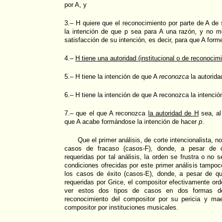
por A, y
3.– H quiere que el reconocimiento por parte de A de 
la intención de que p sea para A una razón, y no 
satisfacción de su intención, es decir, para que A form
4.–
H tiene una autoridad (institucional o de reconocim
5.– H tiene la intención de que A
reconozca
la autorida
6.– H tiene la intención de que A reconozca la intenci
7.– que el que A reconozca
la autoridad de H
sea, al
que A acabe formándose la intención de hacer
p
.
Que el primer análisis, de corte intencionalista, n
casos de fracaso (casos-F), donde, a pesar de 
requeridas por tal análisis, la orden se frustra o no 
condiciones ofrecidas por este primer análisis tampo
los casos de éxito (casos-E), donde, a pesar de q
requeridas por Grice, el compositor efectivamente ord
ver estos dos tipos de casos en dos formas de 
reconocimiento del compositor por su pericia y mae
compositor por instituciones musicales.