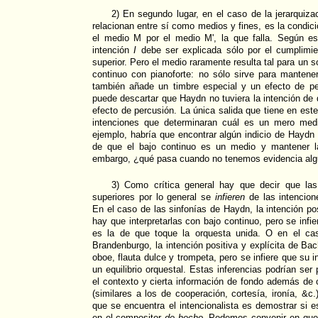
2) En segundo lugar, en el caso de la jerarquiza
relacionan entre sí como medios y fines, es la condició
el medio M por el medio M', la que falla. Según es
intención
I
debe ser explicada sólo por el cumplimie
superior. Pero el medio raramente resulta tal para un so
continuo con pianoforte: no sólo sirve para mantene
también añade un timbre especial y un efecto de per
puede descartar que Haydn no tuviera la intención de 
efecto de percusión. La única salida que tiene en este
intenciones que determinaran cuál es un mero medi
ejemplo, habría que encontrar algún indicio de Haydn 
de que el bajo continuo es un medio y mantener la
embargo, ¿qué pasa cuando no tenemos evidencia alg
3) Como crítica general hay que decir que las
superiores por lo general se
infieren
de las intencione
En el caso de las sinfonías de Haydn, la intención pos
hay que interpretarlas con bajo continuo, pero se infi
es la de que toque la orquesta unida. O en el ca
Brandenburgo, la intención positiva y explícita de Ba
oboe, flauta dulce y trompeta, pero se infiere que su i
un equilibrio orquestal. Estas inferencias podrían se
el contexto y cierta información de fondo además de c
(similares a los de cooperación, cortesía, ironía, &
que se encuentra el intencionalista es demostrar si 
en el compositor
de hecho
. Podemos convenir en que el