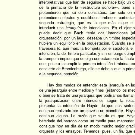
interpretativas que han de seguirse se hace bajo un cri
de la primacía de la «estructura sonora»–, pues s
pretendieron que su obra consistiera tan sólo en 
pretendieron efectos y equilibrios tímbricos particula
segunda estrategia, que es la que más sigue el i
introducir una
jerarquía
de intenciones. En el ejemp
puede decir que Bach tenía dos intenciones (a
orquestación: por un lado, deseaba un timbre especia
hubiera un equilibrio en la orquestación. Cuando se su
travesera (o, aún más, la trompeta por el saxofón), el 
intención, la del timbre particular, y sin embargo cum
la trompeta impide que se oiga correctamente la flauta.
que, pese a incumplir la primera intención tímbrica, c
concierto de Brandenburgo, ello se debe a que la prim
a la segunda intención.
Hay dos modos de entender esta jerarquía en las
de una jerarquía entre medios y fines (estando los med
o bien se trata de una jerarquía que podríamos llama
la jerarquización entre intenciones según la rela
presentar la intención de Haydn de que sus sinfo
continuo realizado por un clave o un pianoforte. Hoy 
continuo alguno. La razón que se da es que Hayd
heredado del barroco como un medio para mantener 
consigue hoy en día de un modo mucho mejor gracias
orquesta y los ensayos. Tenemos, pues, un fin, que 