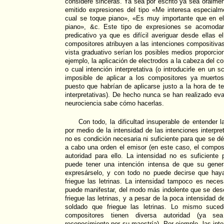
considere sinceras. Ya sea por escrito ya sea oralme
emitido expresiones del tipo «Me interesa especial
cual se toque piano», «Es muy importante que en e
piano», &c. Este tipo de expresiones se acomodar
predicativo ya que es difícil averiguar desde ellas e
compositores atribuyen a las intenciones compositiva
vista graduativo serían los posibles medios proporcio
ejemplo, la aplicación de electrodos a la cabeza del co
o cual intención interpretativa (o introducirle en un
imposible de aplicar a los compositores ya muertos 
puesto que habrían de aplicarse justo a la hora de t
interpretativas). De hecho nunca se han realizado eva
neurociencia sabe cómo hacerlas.
Con todo, la dificultad insuperable de entender 
por medio de la intensidad de las intenciones interpr
no es condición necesaria ni suficiente para que se d
a cabo una orden el emisor (en este caso, el composit
autoridad para ello. La intensidad no es suficiente
puede tener una intención intensa de que su general
expresárselo, y con todo no puede decirse que hay
friegue las letrinas. La intensidad tampoco es neces
puede manifestar, del modo más indolente que se des
friegue las letrinas, y a pesar de la poca intensidad d
soldado que friegue las letrinas. Lo mismo suce
compositores tienen diversa autoridad (ya se
reconocimiento por su maestría). Por ejemplo, las int