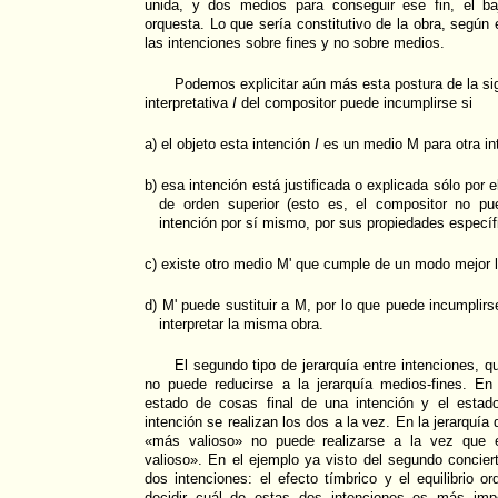
unida, y dos medios para conseguir ese fin, el ba
orquesta. Lo que sería constitutivo de la obra, según e
las intenciones sobre fines y no sobre medios.
Podemos explicitar aún más esta postura de la si
interpretativa
I
del compositor puede incumplirse si
a) el objeto esta intención
I
es un medio M para otra in
b) esa intención está justificada o explicada sólo por 
de orden superior (esto es, el compositor no pu
intención por sí mismo, por sus propiedades específ
c) existe otro medio M' que cumple de un modo mejor l
d) M' puede sustituir a M, por lo que puede incumplir
interpretar la misma obra.
El segundo tipo de jerarquía entre intenciones, 
no puede reducirse a la jerarquía medios-fines. En 
estado de cosas final de una intención y el esta
intención se realizan los dos a la vez. En la jerarquía
«más valioso» no puede realizarse a la vez que
valioso». En el ejemplo ya visto del segundo concie
dos intenciones: el efecto tímbrico y el equilibrio or
decidir cuál de estas dos intenciones es más imp