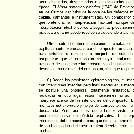
sean discutidas, despreciadas o aun ignoradas por 
época. El
Mapa armónico práctico
(1742) de Francisc
en los últimos capítulos de la obra de los defectos 
capilla, cantantes e instrumentistas. Un compositor
que pretendía, la interpretación habitual (aunque d
interpretación ideal o correcta según las prescripcio
práctica u otra no puede resolverse acudiendo a las in
Otro modo de inferir intenciones implícitas es
explícitamente expresadas por el compositor en una o
transportables a otra u otro conjunto de sus o
asegurarse que el compositor no haya cambiado de
traspaso de una propiedad constitutiva de una obra 
desde las intenciones del compositor, sino que requiere 
C) Dados los problemas epistemológicos, el inte
con intenciones inferidas pero inexistentes en la ment
se postule una ontología, totalmente fantástica,
radicadas en otro lugar, estas intenciones no son
intérprete acerca de las intenciones del compositor. 
mentales
del intérprete
y no ya del compositor, con lo 
descartada. Pero, aún más, como hemos visto, la r
podría eliminarse sin pérdida explicativa. El intér
intenciones del compositor para que éstas determinen 
de la obra, podría dedicarse a inferir directamente la
la obra.