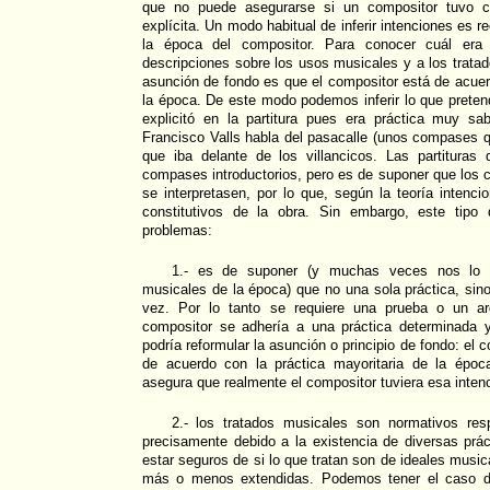
que no puede asegurarse si un compositor tuvo cie
explícita. Un modo habitual de inferir intenciones es re
la época del compositor. Para conocer cuál era 
descripciones sobre los usos musicales y a los trata
asunción de fondo es que el compositor está de acuer
la época. De este modo podemos inferir lo que preten
explicitó en la partitura pues era práctica muy sab
Francisco Valls habla del pasacalle (unos compases q
que iba delante de los villancicos. Las partituras
compases introductorios, pero es de suponer que los 
se interpretasen, por lo que, según la teoría intenc
constitutivos de la obra. Sin embargo, este tipo 
problemas:
1.- es de suponer (y muchas veces nos lo c
musicales de la época) que no una sola práctica, sino
vez. Por lo tanto se requiere una prueba o un a
compositor se adhería a una práctica determinada 
podría reformular la asunción o principio de fondo: el
de acuerdo con la práctica mayoritaria de la époc
asegura que realmente el compositor tuviera esa intenci
2.- los tratados musicales son normativos res
precisamente debido a la existencia de diversas prá
estar seguros de si lo que tratan son de ideales musi
más o menos extendidas. Podemos tener el caso de