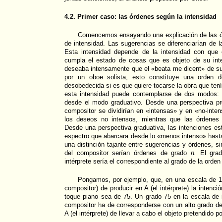
4.2. Primer caso: las órdenes según la intensidad
Comencemos ensayando una explicación de las ó
de intensidad. Las sugerencias se diferenciarían de l
Esta intensidad depende de la intensidad con que
cumpla el estado de cosas que es objeto de su int
deseaba intensamente que el «beata me dicent» de s
por un oboe solista, esto constituye una orden
desobedecida si es que quiere tocarse la obra que ten
esta intensidad puede contemplarse de dos modos: 
desde el modo graduativo. Desde una perspectiva pre
compositor se dividirían en «intensas» y en «no-inte
los deseos no intensos, mientras que las órdenes 
Desde una perspectiva graduativa, las intenciones est
espectro que abarcara desde lo «menos intenso» hast
una distinción tajante entre sugerencias y órdenes, s
del compositor serían órdenes de grado
n.
El grad
intérprete sería el correspondiente al grado de la orde
Pongamos, por ejemplo, que, en una escala de 1 
compositor) de producir en A (el intérprete) la intenci
toque piano sea de 75. Un grado 75 en la escala de i
compositor ha de corresponderse con un alto grado de 
A (el intérprete) de llevar a cabo el objeto pretendido p