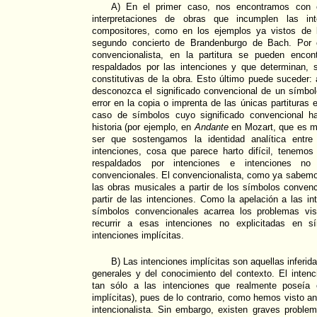
A) En el primer caso, nos encontramos con 
interpretaciones de obras que incumplen las int
compositores, como en los ejemplos ya vistos de 
segundo concierto de Brandenburgo de Bach. Por o
convencionalista, en la partitura se pueden enco
respaldados por las intenciones y que determinan, 
constitutivas de la obra. Esto último puede suceder: 
desconozca el significado convencional de un símbolo
error en la copia o imprenta de las únicas partituras e
caso de símbolos cuyo significado convencional h
historia (por ejemplo, en
Andante
en Mozart, que es má
ser que sostengamos la identidad analítica entre
intenciones, cosa que parece harto difícil, tenemo
respaldados por intenciones e intenciones no 
convencionales. El convencionalista, como ya sabemos,
las obras musicales a partir de los símbolos convenci
partir de las intenciones. Como la apelación a las in
símbolos convencionales acarrea los problemas vist
recurrir a esas intenciones no explicitadas en s
intenciones implícitas.
B) Las intenciones implícitas son aquellas inferidas
generales y del conocimiento del contexto. El intenc
tan sólo a las intenciones que realmente poseía 
implícitas), pues de lo contrario, como hemos visto an
intencionalista. Sin embargo, existen graves probl