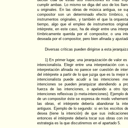
cumplir ambas. Lo mismo se diga del uso de los llam
u originales. En las obras de música antigua, se su
compositor son un determinado efecto tímbrico,
instrumentos originales, y también el que la orquest
tiempo, algo que el empleo de instrumentos original
intérprete, en este caso, ha de elegir entre una interp
tímbricamente querida por el compositor, o una int
deseada por el compositor, pero bien afinada y ajustad
Diversas críticas pueden dirigirse a esta jerarquiz
1) En primer lugar, una jerarquización de valor es d
intencionalista. Elegir entre una interpretación co
interpretación afinada no parece ser cuestión de inte
del intérprete a partir de lo que juzga que es la mejor 
intencionalista puede acudir a las intenciones
me
intenciones se pueden jerarquizar atendiendo a p
fuerza de las intenciones, o apelando a otro tip
intenciones reflexivas (o meta-intenciones). Ejemplo de
de un compositor éste se expresa de modo vehemente
las obras, el intérprete debería abandonar la int
antiguos. Ejemplo de lo segundo: si en los escritos d
desea (tiene la intención) de que sus indicacione
entonces el intérprete debería tocar sus obras con i
estrategia es la que discutiremos en el apartado 5.