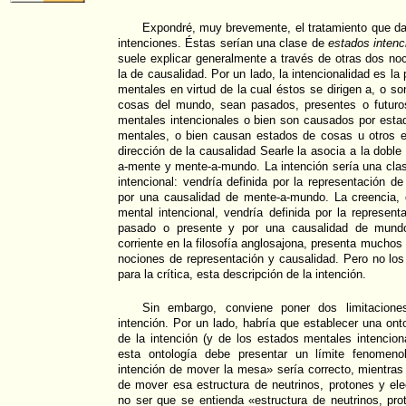
Expondré, muy brevemente, el tratamiento que da l
intenciones. Éstas serían una clase de
estados intenc
suele explicar generalmente a través de otras dos noc
la de causalidad. Por un lado, la intencionalidad es 
mentales en virtud de la cual éstos se dirigen a, o s
cosas del mundo, sean pasados, presentes o futuros
mentales intencionales o bien son causados por esta
mentales, o bien causan estados de cosas u otros 
dirección de la causalidad Searle la asocia a la dobl
a-mente y mente-a-mundo. La intención sería una clas
intencional: vendría definida por la representación d
por una causalidad de mente-a-mundo. La creencia,
mental intencional, vendría definida por la represe
pasado o presente y por una causalidad de mundo-
corriente en la filosofía anglosajona, presenta muchos
nociones de representación y causalidad. Pero no los 
para la crítica, esta descripción de la intención.
Sin embargo, conviene poner dos limitacione
intención. Por un lado, habría que establecer una ont
de la intención (y de los estados mentales intencio
esta ontología debe presentar un límite fenomeno
intención de mover la mesa» sería correcto, mientras 
de mover esa estructura de neutrinos, protones y ele
no ser que se entienda «estructura de neutrinos, pr