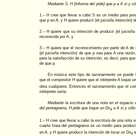
Mediante S, H {informa de/ pide} que p a A si y sól
1.– H cree que llevar a cabo S es un medio para produc
que p en A, y H quiere producir {el juicio/la intención} 
2.– H quiere que su intención de producir {el juicio/l
reconocida por A, y
3.– H quiere que el reconocimiento por parte de A de 
{el juicio/la intención} de que p sea para A una raz
para la satisfacción de su intención, es decir, para que 
de que p.
En música este tipo de razonamiento se puede 
que el compositor H quiere que el intérprete A toque u
obra cualquiera. Entonces el razonamiento que el com
intérprete sería:
Mediante la escritura de una nota en el espacio e
del pentagrama, H pide que toque un Do
a A si y sólo 
4
1.– H cree que llevar a cabo la escritura de una nota e
cuarta línea del pentagrama es un medio para producir
en A, y H quiere producir la intención de tocar un Do
e
4