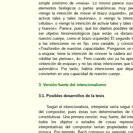
simple sinónimo de «mesa». Lo mismo parece suce
elementos biológicos o partes anatómicas muy pe
«tengo la intención de mover el brazo izquierdo», p
activar tales y tales neuronas», o «tengo la intenc
células», o «tengo la intención de activar tales y tale
y huesos». Parece, pues, que los objetos posibles d
ser objetos fenomenológicos (que están «a distan
nuestro cuerpo, como el brazo izquierdo) El segundo l
a las intenciones no es fijo, sino variable, y consi
«Trasfondo» de nuestras capacidades. Pongamos un 
a esquiar, tiene la intención de «mover la cadera así
«doblar las piernas», &c. Pero cuando uno ya ha apren
«intención de esquiar» y no las otras intenciones que 
automático. Por tanto, habría intenciones que dej
convierten en una capacidad de nuestro cuerpo.
3. Versión fuerte del intencionalismo
3.1. Posibles desarrollos de la tesis
Según el intencionalista, interpretar sería seguir 
del compositor, pues éstas son determinantes de 
constitutivas. Una primera versión, muy fuerte, del int
todos
los objetos o estados de cosas represen
interpretativas del compositor serían propiedades c
música. Por ejemplo, Bach compuso su segundo con