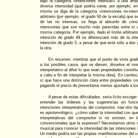
bajo la categoría «intenciones intensas» a una am
diversa intensidad (que podría variar, por ejemplo, e
mismo se diga de la categoría «intenciones no-inten
arbitrario (por ejemplo, el grado 50 de la escala) que 
de las no intensas, se llega al absurdo de consid
intenciones que son mucho más parecidas entre sí q
misma categoría. Por ejemplo, dado el límite arbitrario
intención de grado 49 se diferenciará más de la int
intención de grado 5, a pesar de que está sólo a dos
la otra.
En resumen, mientras que el punto de vista grad
a los posibles casos que se diesen, disuelve el m
interpretativo al diluir lo que sean propiedades constit
a cabo a fin de interpretar la misma obra). En cambio,
sí que hace una distinción clara entre propiedades co
pagando el precio de presentarse menos ajustado a lo
A pesar de estas dificultades, sería lícito escoger
entender las órdenes y las sugerencias en funci
intenciones interpretativas del compositor, trae otro t
es epistemológico, ¿cómo saber la intensidad con que
interpretativas del compositor si no existen, en 
convencionales que la expresen? Necesitamos otros m
musical para conocer la intensidad de las intenciones i
Un medio podría ser las propias manifestaciones del c