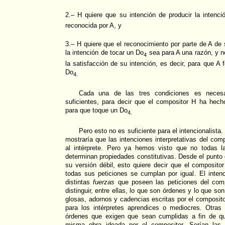
2.– H quiere que su intención de producir la intenc
reconocida por A, y
3.– H quiere que el reconocimiento por parte de A de 
la intención de tocar un Do
sea para A una razón, y 
4
la satisfacción de su intención, es decir, para que A 
Do
4.
Cada una de las tres condiciones es necesa
suficientes, para decir que el compositor H ha hecho
para que toque un Do
4.
Pero esto no es suficiente para el intencionalis
mostraría que las intenciones interpretativas del com
al intérprete. Pero ya hemos visto que no todas las
determinan propiedades constitutivas. Desde el punto d
su versión débil, esto quiere decir que el compositor
todas sus peticiones se cumplan por igual. El intenc
distintas
fuerzas
que poseen las peticiones del comp
distinguir, entre ellas, lo que son órdenes y lo que 
glosas, adornos y cadencias escritas por el composito
para los intérpretes aprendices o mediocres. Otras
órdenes que exigen que sean cumplidas a fin de que
misma obra ideada por el compositor. Serían las 