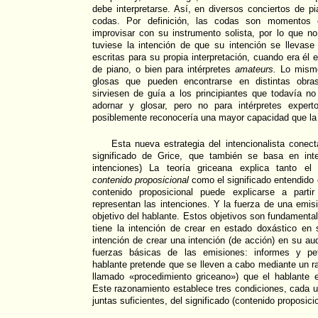
debe interpretarse. Así, en diversos conciertos de pi
codas. Por definición, las codas son momentos 
improvisar con su instrumento solista, por lo que 
tuviese la intención de que su intención se llevas
escritas para su propia interpretación, cuando era él e
de piano, o bien para intérpretes
amateurs.
Lo mismo
glosas que pueden encontrarse en distintas obras
sirviesen de guía a los principiantes que todavía n
adornar y glosar, pero no para intérpretes exper
posiblemente reconocería una mayor capacidad que la
Esta nueva estrategia del intencionalista conec
significado de Grice, que también se basa en inte
intenciones) La teoría griceana explica tanto el
contenido proposicional
como el significado entendid
contenido proposicional puede explicarse a part
representan las intenciones. Y la fuerza de una emisi
objetivo del hablante. Estos objetivos son fundamenta
tiene la intención de crear en estado doxástico en 
intención de crear una intención (de acción) en su au
fuerzas básicas de las emisiones: informes y pet
hablante pretende que se lleven a cabo mediante un r
llamado «procedimiento griceano») que el hablante e
Este razonamiento establece tres condiciones, cada u
juntas suficientes, del significado (contenido proposici