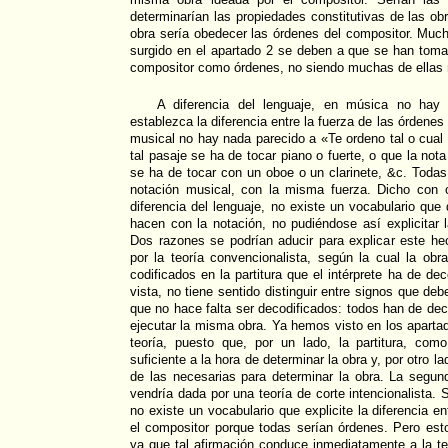
determinarían las propiedades constitutivas de las ob
obra sería obedecer las órdenes del compositor. Muc
surgido en el apartado 2 se deben a que se han toma
compositor como órdenes, no siendo muchas de ellas
A diferencia del lenguaje, en música no hay
establezca la diferencia entre la fuerza de las órdenes
musical no hay nada parecido a «Te ordeno tal o cual 
tal pasaje se ha de tocar piano o fuerte, o que la not
se ha de tocar con un oboe o un clarinete, &c. Todas
notación musical, con la misma fuerza. Dicho con 
diferencia del lenguaje, no existe un vocabulario que
hacen con la notación, no pudiéndose así explicitar l
Dos razones se podrían aducir para explicar este he
por la teoría convencionalista, según la cual la obr
codificados en la partitura que el intérprete ha de de
vista, no tiene sentido distinguir entre signos que de
que no hace falta ser decodificados: todos han de dec
ejecutar la misma obra. Ya hemos visto en los apartad
teoría, puesto que, por un lado, la partitura, co
suficiente a la hora de determinar la obra y, por otro 
de las necesarias para determinar la obra. La segun
vendría dada por una teoría de corte intencionalista. 
no existe un vocabulario que explicite la diferencia e
el compositor porque todas serían órdenes. Pero es
ya que tal afirmación conduce inmediatamente a la tes