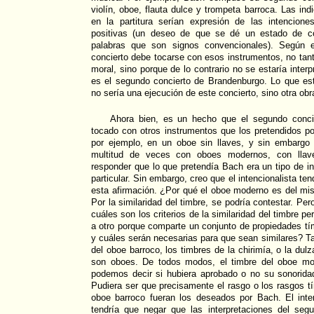
violín, oboe, flauta dulce y trompeta barroca. Las in
en la partitura serían expresión de las intencion
positivas (un deseo de que se dé un estado de co
palabras que son signos convencionales). Según el
concierto debe tocarse con esos instrumentos, no tant
moral, sino porque de lo contrario no se estaría inte
es el segundo concierto de Brandenburgo. Lo que es
no sería una ejecución de este concierto, sino otra obra
Ahora bien, es un hecho que el segundo conci
tocado con otros instrumentos que los pretendidos p
por ejemplo, en un oboe sin llaves, y sin embargo
multitud de veces con oboes modernos, con llaves
responder que lo que pretendía Bach era un tipo de i
particular. Sin embargo, creo que el intencionalista ten
esta afirmación. ¿Por qué el oboe moderno es del mi
Por la similaridad del timbre, se podría contestar. Pe
cuáles son los criterios de la similaridad del timbre pe
a otro porque comparte un conjunto de propiedades tí
y cuáles serán necesarias para que sean similares? Ta
del oboe barroco, los timbres de la chirimía, o la dul
son oboes. De todos modos, el timbre del oboe mo
podemos decir si hubiera aprobado o no su sonorida
Pudiera ser que precisamente el rasgo o los rasgos t
oboe barroco fueran los deseados por Bach. El inten
tendría que negar que las interpretaciones del segu