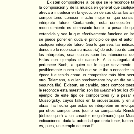
Existen compositores a los que se le reconoce ta
la composición y de la música en general que cualquie
atreva a introducir en la ejecución de sus obras las a
compositores conocen mucho mejor en qué consist
intérprete futuro. Ciertamente, esta concepción
reconocimiento es demasiado fuerte –a pesar de que
extendida y sea la que efectivamente funciona en las
se puede poner en duda el principio de que el auto
cualquier intérprete futuro. Sea lo que sea, las indi
donde se le reconoce su maestría) de este tipo de co
los intérpretes, sean cuales sean las intenciones q
Estos son ejemplos de casos-E. A la categoría d
pertenece Bach, a quien se le sigue servilmente 
posiblemente nunca soñó que se le iba a conceder ta
época fue tenido como un compositor más bien secu
otro, Telemann, a quien precisamente hoy en día se 
segunda fila). Existen, en cambio, otros compositore
le reconoce esta maestría: son los
kleinmeister,
los
di
ejemplo de este tipo de compositores (y a pesar 
Mussorgsky, cuyos fallos en la orquestación, y en a
obras, ha hecho que éstas se interpreten en re-orqu
por otros compositores (como su compatriota Rimsk
(debido quizá a un carácter megalómano) que Muss
indicaciones, dada la autoridad que creía tener, fuer
es, pues, un ejemplo de caso-F.