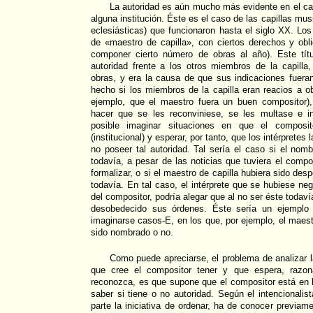
La autoridad es aún mucho más evidente en el c
alguna institución. Éste es el caso de las capillas mus
eclesiásticas) que funcionaron hasta el siglo XX. Los
de «maestro de capilla», con ciertos derechos y obli
componer cierto número de obras al año). Este tít
autoridad frente a los otros miembros de la capilla
obras, y era la causa de que sus indicaciones fue
hecho si los miembros de la capilla eran reacios a ob
ejemplo, que el maestro fuera un buen compositor),
hacer que se les reconviniese, se les multase e i
posible imaginar situaciones en que el composit
(institucional) y esperar, por tanto, que los intérpretes
no poseer tal autoridad. Tal sería el caso si el nom
todavía, a pesar de las noticias que tuviera el compo
formalizar, o si el maestro de capilla hubiera sido des
todavía. En tal caso, el intérprete que se hubiese ne
del compositor, podría alegar que al no ser éste todaví
desobedecido sus órdenes. Éste sería un ejemplo
imaginarse casos-E, en los que, por ejemplo, el maest
sido nombrado o no.
Como puede apreciarse, el problema de analizar l
que cree el compositor tener y que espera, razona
reconozca, es que supone que el compositor está en l
saber si tiene o no autoridad. Según el intencionalis
parte la iniciativa de ordenar, ha de conocer previa