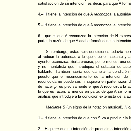
satisfacción de su intención, es decir, para que A form
4.– H tiene la intención de que A
reconozca
la autorida
5.– H tiene la intención de que A reconozca la intenci
6.– que el que A reconozca la intención de H expre
parte, la razón de que A acabe formándose la intenció
Sin embargo, estas seis condiciones todavía no s
al reducir la autoridad a lo que cree el hablante y 
oyente reconozca. Sería preciso, por lo menos, una co
y no mentalista que introdujera el estatuto de aut
hablante. También habría que cambiar la condición (
puesto que el reconocimiento de la intención de
reconocida no puede ser, ni siquiera en parte, razón 
de hacer
p
: es precisamente el que A reconozca la a
lo que es razón, al menos en parte, de que A se form
análisis que introdujera la condición externista de la 
Mediante S
(un signo de la notación musical)
, H o
1.– H tiene la intención de que con S va a producir la 
2.– H quiere que su intención de producir la intenció