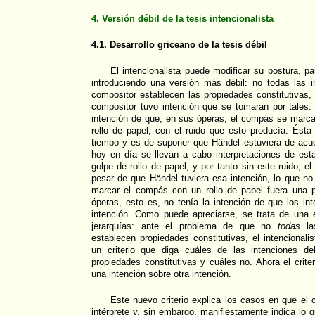
4. Versión débil de la tesis intencionalista
4.1. Desarrollo griceano de la tesis débil
El intencionalista puede modificar su postura, pa
introduciendo una versión más débil: no todas las in
compositor establecen las propiedades constitutivas, 
compositor tuvo intención que se tomaran por tales.
intención de que, en sus óperas, el compás se marca
rollo de papel, con el ruido que esto producía. Ést
tiempo y es de suponer que Händel estuviera de acu
hoy en día se llevan a cabo interpretaciones de es
golpe de rollo de papel, y por tanto sin este ruido, el
pesar de que Händel tuviera esa intención, lo que no 
marcar el compás con un rollo de papel fuera una p
óperas, esto es, no tenía la intención de que los int
intención. Como puede apreciarse, se trata de una e
jerarquías: ante el problema de que no
todas
las
establecen propiedades constitutivas, el intencionali
un criterio que diga cuáles de las intenciones de
propiedades constitutivas y cuáles no. Ahora el criter
una intención sobre otra intención.
Este nuevo criterio explica los casos en que el c
intérprete y, sin embargo, manifiestamente indica lo 