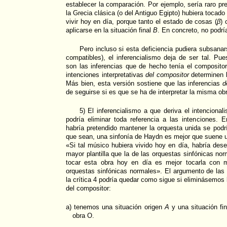
establecer la comparación. Por ejemplo, sería raro pr
la Grecia clásica (o del Antiguo Egipto) hubiera toca
vivir hoy en día, porque tanto el estado de cosas (
β
) 
aplicarse en la situación final
B
. En concreto, no podría
Pero incluso si esta deficiencia pudiera subsanar
compatibles), el inferencialismo deja de ser tal. Pu
son las inferencias que de hecho tenía el composito
intenciones interpretativas
del compositor
determinen l
Más bien, esta versión sostiene que las inferencias
d
de seguirse si es que se ha de interpretar la misma ob
5) El inferencialismo a que deriva el intencionali
podría eliminar toda referencia a las intenciones. 
habría pretendido mantener la orquesta unida se podrí
que sean, una sinfonía de Haydn es mejor que suene un
«Si tal músico hubiera vivido hoy en día, habría de
mayor plantilla que la de las orquestas sinfónicas nor
tocar esta obra hoy en día es mejor tocarla con m
orquestas sinfónicas normales». El argumento de las 
la crítica 4 podría quedar como sigue si eliminásemos l
del compositor:
a) tenemos una situación origen
A
y una situación fi
obra O.