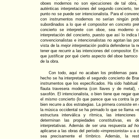
oboes modernos no son ejecuciones de tal obra,
auténticas interpretaciones del segundo concierto, te
punto no se puede ser intencionalista. Para el convenci
con instrumentos modernos no serían ningún pro
subordinados a lo que el compositor en concreto pre
concierto se interprete con oboe, sea moderno 
interpretación del concierto, puesto que así lo indica 
convencionalistas e intencionalistas no agotan las po
vista de la
mejor interpretación
podría defenderse la n
tener que recurrir a las intenciones del compositor. En
que justificar por qué cierto aspecto del oboe barroco
de la obra.
Con todo, aquí no acaban los problemas para e
hecho se ha interpretado el segundo concierto de Br
instrumentos que los especificados. Ha sido habitual su
flauta travesera moderna (con llaves y de metal), 
saxofón. El intencionalista, o bien tiene que negar qu
el
mismo
concierto (lo que parece que va contra la pr
bien recurre a dos estrategias. La primera consiste en
la música occidental se ha primado lo que se llama «e
estructura interválica y rítmica, las intencione
determinan las propiedades constitutivas, es de
interpretativas. Además de ser una respuesta
ad ho
aplicarse a las obras del período «impresionista» u a
sea precisamente el tímbrico. Además, la restr