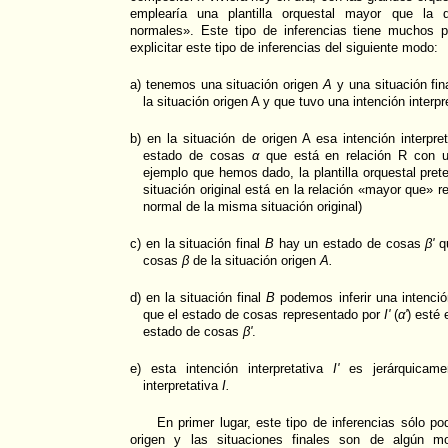
emplearía una plantilla orquestal mayor que la d
normales». Este tipo de inferencias tiene muchos 
explicitar este tipo de inferencias del siguiente modo:
a) tenemos una situación origen
A
y una situación fin
la situación origen A y que tuvo una intención interp
b) en la situación de origen A esa intención interpre
estado de cosas
α
que está en relación R con 
ejemplo que hemos dado, la plantilla orquestal pret
situación original está en la relación «mayor que» re
normal de la misma situación original)
c) en la situación final
B
hay un estado de cosas
β'
qu
cosas
β
de la situación origen
A.
d) en la situación final
B
podemos inferir una intenció
que el estado de cosas representado por
I'
(
α'
) esté
estado de cosas
β'
.
e) esta intención interpretativa
I'
es jerárquicamen
interpretativa
I.
En primer lugar, este tipo de inferencias sólo pod
origen y las situaciones finales son de algún m