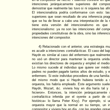
intenciones jerárquicamente superiores del compos
demostrar que realmente las tuvo si ni siquiera las afi
El intencionalista podría conformarse con esto: las
superiores que sean resultado de una inferencia pra
que se ha de llevar a cabo una interpretación de la
tiene esta versión del intencionalismo es que
intencionalismo: ya no son las intenciones
del compo
propiedades constitutivas de la obra, sino las inferenc
intenciones del compositor.
4) Relacionado con el anterior, una estrategia muy
es acudir a intenciones
contrafácticas.
El caso del baj
Haydn es similar al caso del enfermero que realment
no usó un director para mantener la orquesta unid
existían los directores de orquesta y empleó el med
Lo mismo sucede al individuo que quiere ser médi
padres no pueden pagarle tantos años de estudio, y 
enfermero. Si este individuo procediera de una famili
del mismo modo que si Haydn hubiera tenido a su
orquesta, los habría empleado. Este argumento suele
Haydn, Mozart, &c. viviera hoy en día haría tal y
hicieron». Entonces, la intención jerárquicamente 
contrafáctica
inferida por el oyente a partir de cie
histórica» lo llama Peter Kivy). Por ejemplo, si
orquesta mayor que la normal en su tiempo, un int
compositor
x
viviera hoy en día, con las grandes orqu