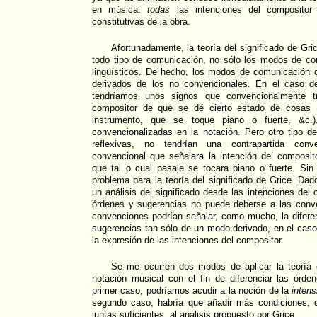
en música:
todas
las intenciones del compositor 
constitutivas de la obra.
Afortunadamente, la teoría del significado de Gri
todo tipo de comunicación, no sólo los modos de c
lingüísticos. De hecho, los modos de comunicación
derivados de los no convencionales. En el caso de
tendríamos unos signos que convencionalmente tr
compositor de que se dé cierto estado de cosas (
instrumento, que se toque piano o fuerte, &c.)
convencionalizadas en la notación. Pero otro tipo de
reflexivas, no tendrían una contrapartida conv
convencional que señalara la intención del composit
que tal o cual pasaje se tocara piano o fuerte. Si
problema para la teoría del significado de Grice. Dad
un análisis del significado desde las intenciones del c
órdenes y sugerencias no puede deberse a las conv
convenciones podrían señalar, como mucho, la difere
sugerencias tan sólo de un modo derivado, en el cas
la expresión de las intenciones del compositor.
Se me ocurren dos modos de aplicar la teoría d
notación musical con el fin de diferenciar las órde
primer caso, podríamos acudir a la noción de la
intens
segundo caso, habría que añadir más condiciones, 
juntas suficientes, al análisis propuesto por Grice.