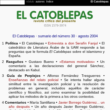
ISSN 1579-3974
El Catoblepas · sumario del número 30 · agosto 2004
1
Política
• El Catoblepas •
Entrevista a don Serafín Fanjul
• El
catedrático de Literatura Árabe de la UAM responde a las
preguntas que le formula
El Catoblepas
sobre el islamismo y
España.
2
Rasguños
• Gustavo Bueno •
«Estamos motivados»
• Un
comentario a las declaraciones del general Sánchez,
destacado en Kabul.
3
Guía de Perplejos
• Alfonso Fernández Tresguerres •
Enseñanzas del relato policial
• Se intenta hallar alguna
similitud entre la investigación policial y la resolución de
problemas en general, incluidos aquéllos de carácter
científico y filosófico, así como examinar la posibilidad de
aplicar los métodos de la primera a los otros contextos.
4
Comentarios
• María Santillana •
Javier Borrego Gutiérrez... un
año después
• Un año después Javier Borrego Gutiérrez,