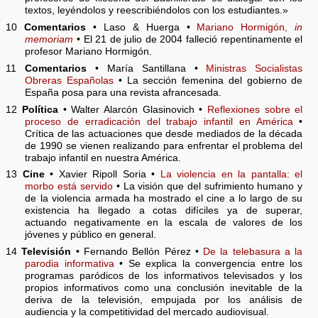
textos, leyéndolos y reescribiéndolos con los estudiantes.»
10
Comentarios
• Laso & Huerga •
Mariano Hormigón,
in
memoriam
• El 21 de julio de 2004 falleció repentinamente el
profesor Mariano Hormigón.
11
Comentarios
• María Santillana •
Ministras Socialistas
Obreras Españolas
• La sección femenina del gobierno de
España posa para una revista afrancesada.
12
Política
• Walter Alarcón Glasinovich •
Reflexiones sobre el
proceso de erradicación del trabajo infantil en América
•
Crítica de las actuaciones que desde mediados de la década
de 1990 se vienen realizando para enfrentar el problema del
trabajo infantil en nuestra América.
13
Cine
• Xavier Ripoll Soria •
La violencia en la pantalla: el
morbo está servido
• La visión que del sufrimiento humano y
de la violencia armada ha mostrado el cine a lo largo de su
existencia ha llegado a cotas difíciles ya de superar,
actuando negativamente en la escala de valores de los
jóvenes y público en general.
14
Televisión
• Fernando Bellón Pérez •
De la telebasura a la
parodia informativa
• Se explica la convergencia entre los
programas paródicos de los informativos televisados y los
propios informativos como una conclusión inevitable de la
deriva de la televisión, empujada por los análisis de
audiencia y la competitividad del mercado audiovisual.