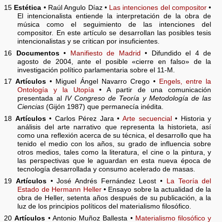
15
Estética
• Raúl Angulo Díaz •
Las intenciones del compositor
•
El intencionalista entiende la interpretación de la obra de
música como el seguimiento de las intenciones del
compositor. En este artículo se desarrollan las posibles tesis
intencionalistas y se critican por insuficientes.
16
Documentos
•
Manifiesto de Madrid
• Difundido el 4 de
agosto de 2004, ante el posible «cierre en falso» de la
investigación político parlamentaria sobre el 11-M.
17
Artículos
• Miguel Ángel Navarro Crego •
Engels, entre la
Ontología y la Utopía
• A partir de una comunicación
presentada al
IV Congreso de Teoría y Metodología de las
Ciencias
(Gijón 1987) que permanecía inédita.
18
Artículos
• Carlos Pérez Jara •
Arte secuencial
• Historia y
análisis del arte narrativo que representa la historieta, así
como una reflexión acerca de su técnica, el desarrollo que ha
tenido el medio con los años, su grado de influencia sobre
otros medios, tales como la literatura, el cine o la pintura, y
las perspectivas que le aguardan en esta nueva época de
tecnología desarrollada y consumo acelerado de masas.
19
Artículos
• José Andrés Fernández Leost •
La Teoría del
Estado de Hermann Heller
• Ensayo sobre la actualidad de la
obra de Heller, setenta años después de su publicación, a la
luz de los principios políticos del materialismo filosófico.
20
Artículos
• Antonio Muñoz Ballesta •
Materialismo filosófico y