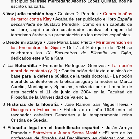
discípulo del fraile mercedario Alfonso López Quintás, nos ha
escrito una carta.
5
Voz judía también hay
• Gustavo D. Perednik •
Cuarenta años
de terror contra Kitty
• Acaba de ser publicado el libro
España
descarrilada
de Gustavo Perednik. Como en un capítulo de
su libro, aquí nuestro colaborador analiza el origen del
terrorismo árabe y su presentación en los medios españoles.
6
Desde mi atalaya
• José María Laso Prieto •
Mi intervención en
los Encuentros de Gijón
• Del 7 al 9 de julio de 2004 se
celebraron los
IX Encuentros de Filosofía en Gijón,
dedicados este año a Kant.
7
La Buhardilla
• Fernando Rodríguez Genovés •
La noción
moral de contento (y 2)
• Continuación del texto que sirvió de
base para la defensa pública de la tesis doctoral, «La noción
moral de contento entre la ética antigua y la moderna: Marco
Aurelio, Montaigne y Spinoza», realizada por el firmante de
esta sección el 11 de junio de 2004 en la Facultad de
Filosofía de la Universidad de Valencia.
8
Historias de la filosofía
• José Ramón San Miguel Hevia •
Diálogos en Estocolmo
• Habidos en el año 1648 entre el
razonador caballero Descartes y la temperamental reina
Cristina de Suecia.
9
Filosofía legal en el bachillerato español
• Julián Arroyo
Pomeda •
Entrevista a Juana Serna Masiá
• «El reto de los
profesores de filosofía del Bachillerato es dialogar con los