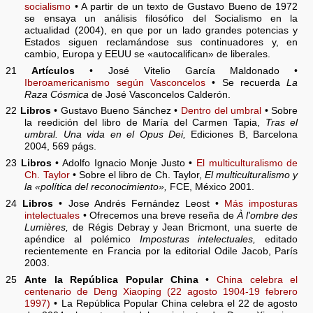
socialismo
• A partir de un texto de Gustavo Bueno de 1972
se ensaya un análisis filosófico del Socialismo en la
actualidad (2004), en que por un lado grandes potencias y
Estados siguen reclamándose sus continuadores y, en
cambio, Europa y EEUU se «autocalifican» de liberales.
21
Artículos
• José Vitelio García Maldonado •
Iberoamericanismo según Vasconcelos
• Se recuerda
La
Raza Cósmica
de José Vasconcelos Calderón.
22
Libros
• Gustavo Bueno Sánchez •
Dentro del umbral
• Sobre
la reedición del libro de María del Carmen Tapia,
Tras el
umbral. Una vida en el Opus Dei,
Ediciones B, Barcelona
2004, 569 págs.
23
Libros
• Adolfo Ignacio Monje Justo •
El multiculturalismo de
Ch. Taylor
• Sobre el libro de Ch. Taylor,
El multiculturalismo y
la «política del reconocimiento»,
FCE, México 2001.
24
Libros
• Jose Andrés Fernández Leost •
Más imposturas
intelectuales
• Ofrecemos una breve reseña de
À l'ombre des
Lumières,
de Régis Debray y Jean Bricmont, una suerte de
apéndice al polémico
Imposturas intelectuales,
editado
recientemente en Francia por la editorial Odile Jacob, París
2003.
25
Ante la República Popular China
•
China celebra el
centenario de Deng Xiaoping (22 agosto 1904-19 febrero
1997)
• La República Popular China celebra el 22 de agosto