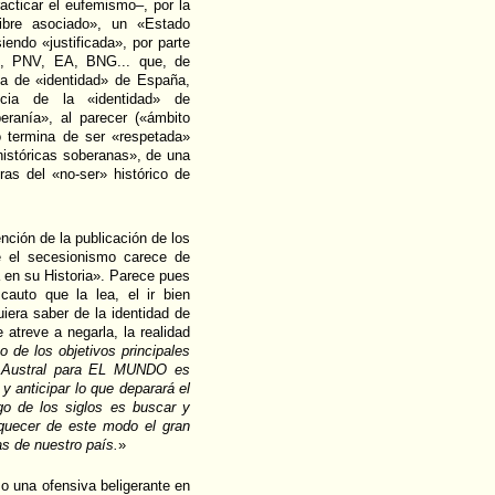
acticar el eufemismo–, por la
ibre asociado», un «Estado
iendo «justificada», por parte
s, PNV, EA, BNG... que, de
ia de «identidad» de España,
ncia de la «identidad» de
eranía», al parecer («ámbito
o termina de ser «respetada»
históricas soberanas», de una
as del «no-ser» histórico de
nción de la publicación de los
ue el secesionismo carece de
á en su Historia». Parece pues
cauto que la lea, el ir bien
iera saber de la identidad de
atreve a negarla, la realidad
o de los objetivos principales
ón Austral para EL MUNDO es
 anticipar lo que deparará el
rgo de los siglos es buscar y
iquecer de este modo el gran
as de nuestro país.
»
o una ofensiva beligerante en