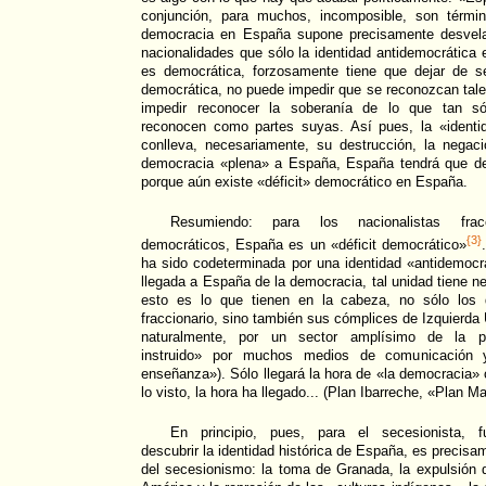
conjunción, para muchos, incomposible, son término
democracia en España supone precisamente desvelar,
nacionalidades que sólo la identidad antidemocrática
es democrática, forzosamente tiene que dejar de s
democrática, no puede impedir que se reconozcan tal
impedir reconocer la soberanía de lo que tan só
reconocen como partes suyas. Así pues, la «ident
conlleva, necesariamente, su destrucción, la negaci
democracia «plena» a España, España tendrá que de
porque aún existe «déficit» democrático en España.
Resumiendo: para los nacionalistas fracci
{3}
democráticos, España es un «déficit democrático»
ha sido codeterminada por una identidad «antidemocr
llegada a España de la democracia, tal unidad tiene n
esto es lo que tienen en la cabeza, no sólo los 
fraccionario, sino también sus cómplices de Izquierd
naturalmente, por un sector amplísimo de la po
instruido» por muchos medios de comunicación
enseñanza»). Sólo llegará la hora de «la democracia» 
lo visto, la hora ha llegado... (Plan Ibarreche, «Plan Ma
En principio, pues, para el secesionista, fu
descubrir la identidad histórica de España, es precisam
del secesionismo: la toma de Granada, la expulsión d