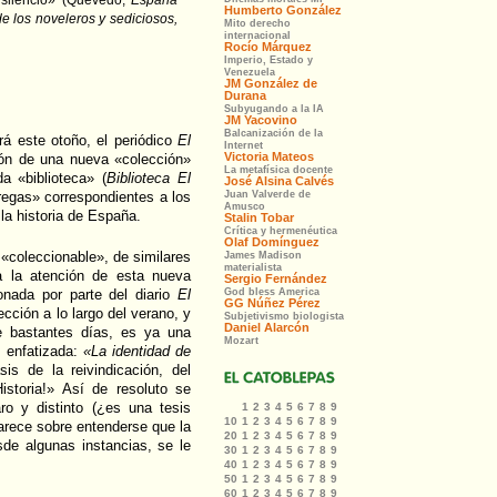
 silencio» (Quevedo,
España
e los noveleros y sediciosos,
á este otoño, el periódico
El
ión de una nueva «colección»
a «biblioteca» (
Biblioteca El
tregas» correspondientes a los
la historia de España.
«coleccionable», de similares
a la atención de esta nueva
ada por parte del diario
El
cción a lo largo del verano, y
te bastantes días, es ya una
, enfatizada:
«La identidad de
is de la reivindicación, del
istoria!» Así de resoluto se
o y distinto (¿es una tesis
arece sobre entenderse que la
sde algunas instancias, se le