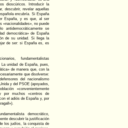
s dioscúricos. Introducir la
 descubrir, revelar aquellas
 española encubría. Si España
er España, y es que, al ser
es «nacionalidades», no puede
lo antidemocráticamente se
idad democrática» de España
ón de su unidad. Si llega la
jar de ser: si España es, es
onarios, fundamentalistas
. La unidad de España, pues,
ática» de manera que, con la
ecesariamente que disolverse:
defensores del nacionalismo
a Unida y del PSOE (apoyados,
blación «convenientemente
 y por muchos «centros de
con el adiós de España y, por
ragall»).
ndamentalista democrático,
ente descubrir la justificación
e los judíos, la conquista de