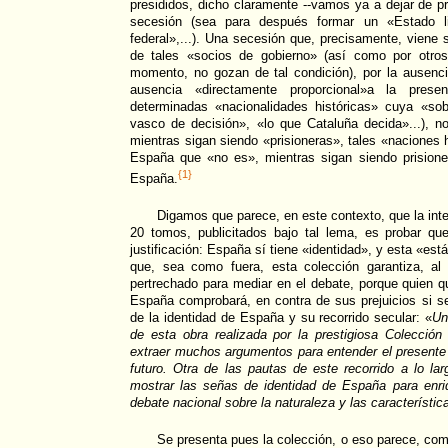
presididos, dicho claramente --vamos ya a dejar de pr
secesión (sea para después formar un «Estado l
federal»,...). Una secesión que, precisamente, viene s
de tales «socios de gobierno» (así como por otro
momento, no gozan de tal condición), por la ausenc
ausencia «directamente proporcional»a la prese
determinadas «nacionalidades históricas» cuya «sob
vasco de decisión», «lo que Cataluña decida»...), n
mientras sigan siendo «prisioneras», tales «naciones 
España que «no es», mientras sigan siendo prisioner
{1}
España.
Digamos que parece, en este contexto, que la inte
20 tomos, publicitados bajo tal lema, es probar q
justificación: España sí tiene «identidad», y esta «est
que, sea como fuera, esta colección garantiza, al 
pertrechado para mediar en el debate, porque quien qu
España comprobará, en contra de sus prejuicios si se 
de la identidad de España y su recorrido secular: «
Un
de esta obra realizada por la prestigiosa Colecci
extraer muchos argumentos para entender el presente y
futuro. Otra de las pautas de este recorrido a lo la
mostrar las señas de identidad de España para enr
debate nacional sobre la naturaleza y las característic
Se presenta pues la colección, o eso parece, com