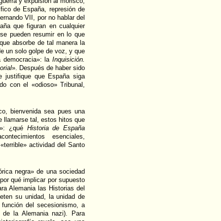
guerra y expulsión al morisco,
tífico de España, represión de
ernando VII, por no hablar del
aña que figuran en cualquier
 se pueden resumir en lo que
, que absorbe de tal manera la
e un solo golpe de voz, y que
a democracia»: la
Inquisición.
orial
». Después de haber sido
e justifique que España siga
o con el «odioso» Tribunal,
ico, bienvenida sea pues una
e llamarse tal, estos hitos que
ad»: ¿qué
Historia de España
ontecimientos esenciales,
terrible» actividad del Santo
tórica negra» de una sociedad
a por qué implicar por supuesto
para Alemania las Historias del
meten su unidad, la unidad de
 función del secesionismo, a
 de la Alemania nazi). Para