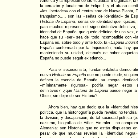
América y la represión de las «culturas indígenas», la 
la cerrazón y fanatismo de Felipe II y el atraso cien
«las libertades» con el centralismo de Nueva Planta, F
franquismo,..., son las «señas de identidad» de Esp
Historia de España,
señas de identidad que, quizás,
para muchos representa el signo distintivo definitivo
identidad de España, que queda definida de una vez, d
hace que su «ser» sea del todo incompatible con «l
España es, sobre todo y ante todo, la «
España inquisit
España conformada por la Inquisición, nada hay qu
manteniendo su unidad, después de haber coquetead
España no puede seguir existiendo...
Para el secesionista, fundamentalista democrát
nueva
Historia de España
que no puede eludir, si quier
definen la esencia de España, su «negra identid
«mínimamente rigurosa» podría negar estos ac
definitivos?, ¿qué
Historia de España
puede negar la «
Oficio, sin dejar de ser Historia?..
Ahora bien, hay que decir, que la «identidad his
política, que la historiografía pueda revelar, no tendrí
la división, y desaparición, de tal sociedad política (
nazismo, biografías de Hitler, Himmler... no compro
Alemania: son Historias que no están dispuestas en
pesar de que muchas revelan la «identidad negra»