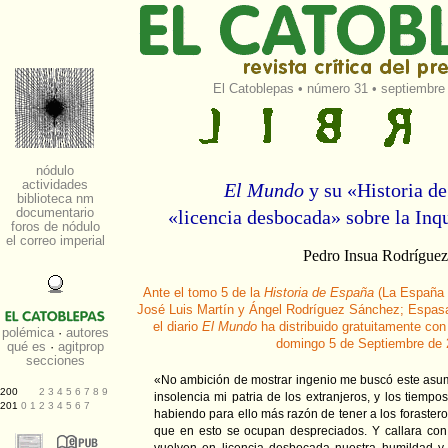
El Catoblepas
•
número 31
• septiembre 
El Mundo
y su «Historia d
«licencia desbocada» sobre la Inq
Pedro Insua Rodríguez
Ante el tomo 5 de la
Historia de España
(La España d
José Luis Martín y Ángel Rodríguez Sánchez; Espas
el diario
El Mundo
ha distribuido gratuitamente con 
domingo 5 de Septiembre de
«No ambición de mostrar ingenio me buscó este asump
insolencia mi patria de los extranjeros, y los tiempo
habiendo para ello más razón de tener a los forasteros
que en esto se ocupan despreciados. Y callara con