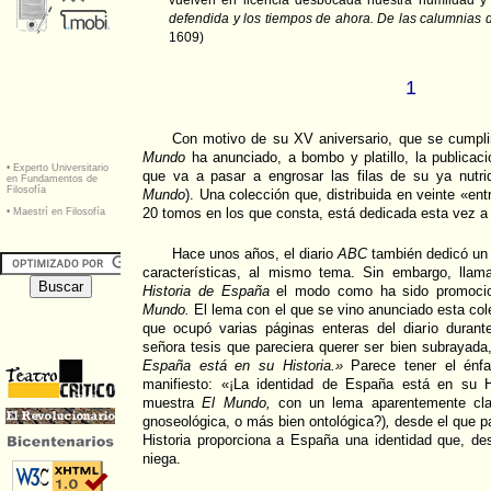
vuelven en licencia desbocada nuestra humildad y
defendida y los tiempos de ahora. De las calumnias d
1609)
1
Con motivo de su XV aniversario, que se cumplir
Mundo
ha anunciado, a bombo y platillo, la publicac
que va a pasar a engrosar las filas de su ya nutrid
Mundo
). Una colección que, distribuida en veinte «en
20 tomos en los que consta, está dedicada esta vez a 
Hace unos años, el diario
ABC
también dedicó un 
características, al mismo tema. Sin embargo, llam
Historia de España
el modo como ha sido promocion
Mundo.
El lema con el que se vino anunciado esta cole
que ocupó varias páginas enteras del diario duran
señora tesis que pareciera querer ser bien subrayada
España está en su Historia.»
Parece tener el énfas
manifiesto: «¡La identidad de España está en su H
muestra
El Mundo,
con un lema aparentemente clar
gnoseológica, o más bien ontológica?)
,
desde el que p
Historia proporciona a España una identidad que, de
niega.