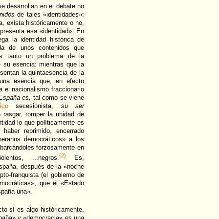
e desarrollan en el debate no
nidos
de tales «identidades»:
a, exista históricamente o no,
epresenta esa «identidad». En
ga la identidad histórica de
ada de unos contenidos que
s tanto un problema de la
e su esencia: mientras que la
esentan la quintaesencia de la
a una esencia que, en efecto
a el nacionalismo fraccionario
España es,
tal como se viene
ico
secesionista,
su ser
 rasgar, romper la unidad de
ntidad lo que políticamente es
aber reprimido, encerrado
oberanos democráticos» a los
embarcándoles forzosamente en
{2}
lentos, ...negros.
Es,
España, después de la «noche
to-franquista (el gobierno de
emocráticas», que el «Estado
spaña una».
to sí es algo históricamente,
spaña» y «democracia» es una