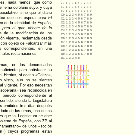
ues, nada menos, que como
el lema corolario suyo, y cuya
eculativo, sino que el diario
bate» que nos espera: para
El
co de la identidad de España,
n para el gran debate de la
a de la modificación de los
ción vigente, reclamada desde
 con objeto de «alcanzar más
s correspondientes, en una
r tales reclamaciones.
omas, en las denominadas
suficiente para satisfacer su
al Herria», si acaso «Galiza»,
o visto, aún no se sienten
al vigente. Por eso necesitan
d soberana» sea reconocida en
período correspondiente al
entido, siendo la Legislatura
os emitidos tres días después
 lado de las urnas, una de las
s que tal Legislatura se abre
gobierno de España, con ZP al
arlamentario» de unos «socios
án») cuyos programas están