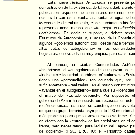
Esta nueva
Historia de España
se presenta p
demostración de la existencia de tal identidad, siendo 
publicación responde, no a un interés meramente esp
nos invita con esta prueba a afrontar el «gran de
Mundo
este descubrimiento, el descubrimiento históri
representa nada menos que «
la mejor contribució
Legislatura
». Es decir, se supone, el debate acerc
Estatutos de Autonomía, y, si acaso, de la Constitu
algunos «gobiernos autonómicos» desde hace tiempo
altas cotas de autogobierno» en las comunidade
Legislatura que se adivina muy propicia para satisface
Al parecer, en ciertas Comunidades Autón
«históricas», el «autogobierno» del que gozan no es 
«indiscutible identidad histórica»: «Catalunya», «Eusk
tienen una «personalidad» tan acusada que, por l
suficientemente «realizadas» en el marco constitucion
«avanzar en el autogobierno» hasta que su «identida
el marco del «Estado español». Por supuesto, el 
gobierno de Aznar ha supuesto «retrocesos» en este s
recién estrenada, esta que se constituye con los vot
de que un grupo terrorista haya puesto 200 muertos al
más propicias para que tal «avance» no se frene. Y e
en efecto con la «entrada» de los socialistas en el 
frente, pero necesitando, para legislar, del «apoyo p
de gobierno» (PSC, ERC, IU: el «Tripartito catal