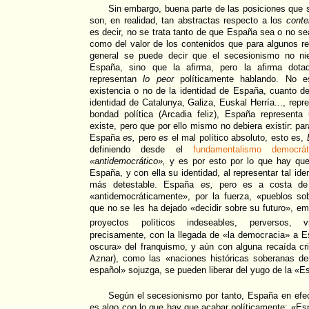
Sin embargo, buena parte de las posiciones que s
son, en realidad, tan abstractas respecto a los
conte
es decir, no se trata tanto de que España sea o no se
como del valor de los contenidos que para algunos r
general se puede decir que el secesionismo no nie
España, sino que la afirma, pero la afirma dot
representan
lo peor
políticamente hablando. No e
existencia o no de la identidad de España, cuanto d
identidad de Catalunya, Galiza, Euskal Herría..., repr
bondad política (Arcadia feliz), España represent
existe, pero que por ello mismo no debiera existir: par
España
es,
pero
es
el mal político absoluto, esto es,
definiendo desde el
fundamentalismo democrát
«antidemocrático»,
y es por esto por lo que hay que
España, y con ella su identidad, al representar tal ide
más detestable. España
es,
pero es a costa de h
«antidemocráticamente», por la fuerza, «pueblos s
que no se les ha dejado «decidir sobre su futuro», 
proyectos políticos indeseables, perversos, vio
precisamente, con la llegada de «la democracia» a 
oscura» del franquismo, y aún con alguna recaída crip
Aznar), como las «naciones históricas soberanas d
español» sojuzga, se pueden liberar del yugo de la «E
Según el secesionismo por tanto, España en efec
es algo con lo que hay que acabar políticamente: «E