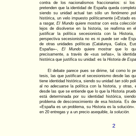
contra de los nacionalismos fraccionarios: si los
pretenden que la identidad de España queda completam
siendo su unidad actual tan sólo un
fenómeno polí
histórica, un velo impuesto políticamente («Estado e
a rasgar,
El Mundo
quiere mostrar con esta colección
lejos de disolverse en la historia, se reafirma en e
justificar la política secesionista con la Histori
perspectiva secesionista no es ni puede ser «de Esp
de otras unidades políticas (Catalunya, Galiza, Eu
España»–,
El Mundo
quiere mostrar que lo que
precisamente, a través de «sus señas», la identid
histórica que justifica su unidad: es la
Historia de Esp
El debate parece pues se dirime, tal como lo p
tesis, las que justifican el secesionismo desde las 
tiene identidad histórica, siendo su unidad
tan sólo
polí
al no adecuarse la política con la historia, y otras
desde las que se entiende que lo que la Historia prue
está determinada por su identidad histórica, sien
problema de desconocimiento de esa historia. Es dec
«España es un problema, su Historia es la solución».
en 20 entregas y a un precio asequible,
la solución.
2