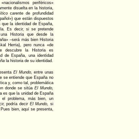
 «nacionalismos periféricos»
ente disuelta en la historia,
tico
carente de profundidad
spañol») que están dispuestos
 que la identidad de España,
lla. Es decir, si se pretende
a, una Historia que desde la
aña» –será más bien Historia
skal Herria), pero nunca «de
 descubre la Historia es
ad de España, una identidad
aña
la historia de su identidad.
resenta
El Mundo,
entre unas
que se entiende que España no
tica y, como tal, problemática
, en donde se sitúa
El Mundo,
ba es que la unidad de España
do el problema, más bien, un
ir, podría decir
El Mundo,
si
 Pues bien, aquí se presenta,