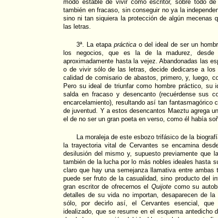
modo estable de vivir como escritor, sobre todo d
también en fracaso, sin conseguir no ya la independ
sino ni tan siquiera la protección de algún mecenas q
las letras.
3ª. La etapa
práctica
o del ideal de ser un hombr
los negocios, que es la de la madurez, desde
aproximadamente hasta la vejez. Abandonadas las e
o de vivir sólo de las letras, decide dedicarse a los
calidad de comisario de abastos, primero, y, luego, 
Pero su ideal de triunfar como hombre práctico, su 
salda en fracaso y desencanto (recuérdense sus con
encarcelamiento), resultando así tan fantasmagórico
de juventud. Y a estos desencantos Maeztu agrega u
el de no ser un gran poeta en verso, como él había so
La moraleja de este esbozo trifásico de la biograf
la trayectoria vital de Cervantes se encamina desde
desilusión del mismo y, supuesto previamente que la
también de la lucha por lo más nobles ideales hasta s
claro que hay una semejanza llamativa entre ambas tr
puede ser fruto de la casualidad, sino producto del in
gran escritor de ofrecernos el
Quijote
como su autobio
detalles de su vida no importan, desaparecen de la 
sólo, por decirlo así, el Cervantes esencial, que
idealizado, que se resume en el esquema antedicho d