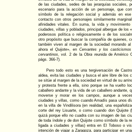
de las ciudades, sedes de las jerarquías sociales, po
escenario para la acción de un personaje, que co
símbolo de la relegación social y además en ese 
contacto con otros personajes similarmente margina
afinidades vitales. En suma, la vida y movimiento
ciudades, villas y poblados, principal albergue de los 
poderosos política o religiosamente o de los socia
otro propósito que buscar la compañía de quienes, c
también viven al margen de la sociedad morando al
ahora el
Quijote
», en
Cervantes y los casticismos
cervantinos
, vol. 2 de la
Obra reunida
de Américo Cas
págs. 366-7).
Pero todo esto es una tergiversación de Castr
aldea, evita las ciudades y busca el aire libre de lo
se sitúe al margen de la sociedad en virtud de su arr
y protesta frente a ella, sino porque se ha vuelto l
caballero andante y la vida de un caballero andante, qu
moverse y morar en los campos, aunque a veces
ciudades y villas, como cuando Amadís pasa unos día
en la villa de Vindilisora (en realidad, una españoli
corte del rey Lisuarte, o como cuando don Quijote (
quizá porque ello no cuadra con su imagen de las c
de toda índole y de don Quijote como símbolo de la reb
ligada a ciudades y villas) entra en El Toboso o vi
intención de viajar a Zaragoza, para participar en una