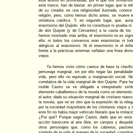
este asunto en profundidad, por lo que nos limitamo
este trance, han de bastar: en primer lugar, que la rel
de su creador, es una religiosidad ilustrada, conoc
religión, pero, como hemos dicho antes, se mueve en
ortodoxia católica. Y, en segundo lugar, que, aun
erasmismo del
Quijote
, ello no constituye ni prueba ni
de don Quijote (y de Cervantes) a la casta de los
hemos mostrado más arriba, el erasmismo no es signo
ella: ni todos los conversos eran erasmistas ni tod
alérgicos al erasmismo. Ni el erasmismo ni el énfasi
frente a la prácticas externas señalan una línea divis
viejos.
Ya hemos visto cómo carece de base la clasifi
personaje marginal, sin por ello negar las penalidade
vida, pero ello no equivale a marginación social. N
correlativa de la vida marginal de don Quijote. Para h
molde Castro se ve obligado a interpretarlo simb
elemento caballeresco de la novela como un elemento c
el autor, dada su situación marginal de cristiano nuevo
la novela, que no es otro que la expresión de la rele
por la sociedad mayoritaria de los cristianos viejos y 
este fin no había mejor vehículo literario que la imitaci
¿Por qué? Porque según Castro, dado que en esta c
acción transcurre al aire libre, en campos y despob
otros personajes que, como los cabreros, pastore
símbolo de la vida al margen de la sociedad, constituye 