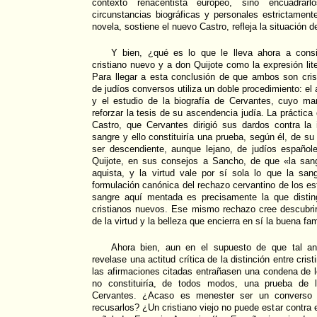
contexto renacentista europeo, sino encuadra
circunstancias biográficas y personales estrictamen
novela, sostiene el nuevo Castro, refleja la situación d
Y bien, ¿qué es lo que le lleva ahora a cons
cristiano nuevo y a don Quijote como la expresión lit
Para llegar a esta conclusión de que ambos son cri
de judíos conversos utiliza un doble procedimiento: el 
y el estudio de la biografía de Cervantes, cuyo m
reforzar la tesis de su ascendencia judía. La práctica
Castro, que Cervantes dirigió sus dardos contra la 
sangre y ello constituiría una prueba, según él, de su
ser descendiente, aunque lejano, de judíos español
Quijote, en sus consejos a Sancho, de que «la sang
aquista, y la virtud vale por sí sola lo que la sang
formulación canónica del rechazo cervantino de los es
sangre aquí mentada es precisamente la que disting
cristianos nuevos. Ese mismo rechazo cree descubrir
de la virtud y la belleza que encierra en sí la buena fam
Ahora bien, aun en el supuesto de que tal aná
revelase una actitud crítica de la distinción entre cri
las afirmaciones citadas entrañasen una condena de lo
no constituiría, de todos modos, una prueba de l
Cervantes. ¿Acaso es menester ser un converso 
recusarlos? ¿Un cristiano viejo no puede estar contra