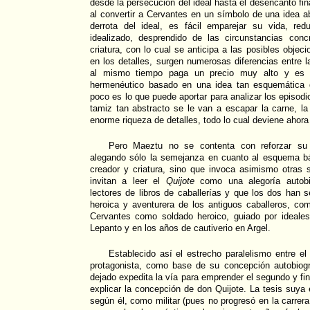
desde la persecución del ideal hasta el desencanto fin
al convertir a Cervantes en un símbolo de una idea ab
derrota del ideal, es fácil emparejar su vida, r
idealizado, desprendido de las circunstancias conc
criatura, con lo cual se anticipa a las posibles obje
en los detalles, surgen numerosas diferencias entre 
al mismo tiempo paga un precio muy alto y es
hermenéutico basado en una idea tan esquemática d
poco es lo que puede aportar para analizar los episod
tamiz tan abstracto se le van a escapar la carne, l
enorme riqueza de detalles, todo lo cual deviene ahora
Pero Maeztu no se contenta con reforzar su in
alegando sólo la semejanza en cuanto al esquema bás
creador y criatura, sino que invoca asimismo otra
invitan a leer el
Quijote
como una alegoría autobi
lectores de libros de caballerías y que los dos han s
heroica y aventurera de los antiguos caballeros, co
Cervantes como soldado heroico, guiado por ideales
Lepanto y en los años de cautiverio en Argel.
Establecido así el estrecho paralelismo entre el 
protagonista, como base de su concepción autobiog
dejado expedita la vía para emprender el segundo y fi
explicar la concepción de don Quijote. La tesis suya
según él, como militar (pues no progresó en la carrer