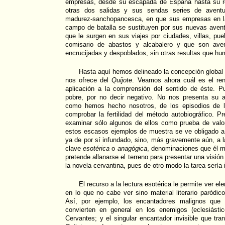
empresas, desde su escapada de España hasta su reg
otras dos salidas y sus sendas series de aventu
madurez-sanchopancesca, en que sus empresas en la
campo de batalla se sustituyen por sus nuevas avent
que le surgen en sus viajes por ciudades, villas, p
comisario de abastos y alcabalero y que son ave
encrucijadas y despoblados, sin otras resultas que hum
Hasta aquí hemos delineado la concepción global
nos ofrece del
Quijote
. Veamos ahora cuál es el re
aplicación a la comprensión del sentido de éste. P
pobre, por no decir negativo. No nos presenta su au
como hemos hecho nosotros, de los episodios de 
comprobar la fertilidad del método autobiográfico. Pr
examinar sólo algunos de ellos como prueba de val
estos escasos ejemplos de muestra se ve obligado a r
ya de por sí infundado, sino, más gravemente aún, a l
clave
esotérica
o
anagógica
, denominaciones que él 
pretende allanarse el terreno para presentar una visión
la novela cervantina, pues de otro modo la tarea sería 
El recurso a la lectura esotérica le permite ver e
en lo que no cabe ver sino material literario paródico
Así, por ejemplo, los encantadores malignos que 
convierten en general en los enemigos (eclesiástico
Cervantes; y el singular encantador invisible que tr