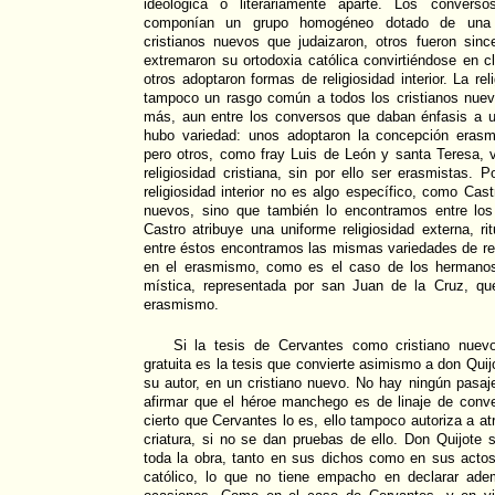
ideológica o literariamente aparte. Los conver
componían un grupo homogéneo dotado de una m
cristianos nuevos que judaizaron, otros fueron since
extremaron su ortodoxia católica convirtiéndose en cl
otros adoptaron formas de religiosidad interior. La rel
tampoco un rasgo común a todos los cristianos nuevo
más, aun entre los conversos que daban énfasis a un
hubo variedad: unos adoptaron la concepción erasmis
pero otros, como fray Luis de León y santa Teresa, va
religiosidad cristiana, sin por ello ser erasmistas. P
religiosidad interior no es algo específico, como Cast
nuevos, sino que también lo encontramos entre los 
Castro atribuye una uniforme religiosidad externa, ri
entre éstos encontramos las mismas variedades de relig
en el erasmismo, como es el caso de los hermanos 
mística, representada por san Juan de la Cruz, qu
erasmismo.
Si la tesis de Cervantes como cristiano nue
gratuita es la tesis que convierte asimismo a don Quij
su autor, en un cristiano nuevo. No hay ningún pasaj
afirmar que el héroe manchego es de linaje de conv
cierto que Cervantes lo es, ello tampoco autoriza a at
criatura, si no se dan pruebas de ello. Don Quijote 
toda la obra, tanto en sus dichos como en sus actos
católico, lo que no tiene empacho en declarar ad