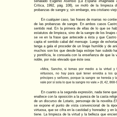
señalado Eugenio Asensio (
La España imaginada 
Crítica, 1992, pág. 108), se mofó de la limpieza 
probanzas de sangre y, sin embargo, era cristiano viej
En cualquier caso, las frases de marras no conti
de las probanzas de sangre. En ambos casos Castro
sentido real. En la primera de ellas de lo que se ha
estatutos de limpieza, sino de la sangre de los linaje
se ve en la frase que antecede a ésta y que Castro 
capta el sentido cabal del mensaje. Luego de exhort
tenga a gala el proceder de un linaje humilde y de an
muchos son los que desde baja estirpe han subido ha
y pontificia, le consuela con la enseñanza de que la vi
noble, por más elevado que éste sea:
«Mira, Sancho, si tomas por medio a la virtud y
virtuosos, no hay para qué tener envidia a los 
príncipes y señores, porque la sangre se hereda y la 
vale por sí sola lo que la sangre no vale.» (II, 42, 868-
En cuanto a la segunda expresión, nada tiene que 
enaltece con la oposición a la pureza de la casta relig
de un discurso de Lotario, personaje de la novelita
El
se expone el punto de vista convencional de la ép
virtuosa, que se cifra en la castidad y honradez y en l
tiene. La limpieza de la virtud y la belleza que enci