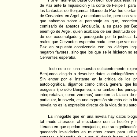
Por el momento baste con decir que toda esta hist
de Paz ante la Inquisición y la corte de Felipe II par
las fantasías de Benjumea. Blanco de Paz fue ciertame
de Cervantes en Argel y un calumniador, pero una vez
que sabemos sobre el personaje es que, recorrien
comisario de abastos Andalucía, a su paso por Baz
enemigo de Argel, quien acababa de ser destituido de 
de ser excomulgado y perseguido por la justicia. 
reales que Cervantes esperaba nada tiene que ver con
Paz en supuesta connivencia con los clérigos inq
negaron favores, sino que los que se le hicieron no es
Cervantes esperaba.
Todo esto es una muestra suficientemente expre
Benjumea dirigido a descubrir datos autobiográficos e
Sin entrar por el instante en la crítica de los p
autobiográfica, digamos como crítica general que lo
exégesis (no sólo Benjumea, sino también los princip
interpretativa, como veremos) cometen la falacia de s
particular, la novela, es una expresión sin más de la bi
novela no es la expresión directa de la vida de su autor
Es innegable que en una novela hay datos biográ
tal modo alterados al mezclarse con la ficción y n
literario en que quedan encajados, que su significación
quedando invalidados en muchos casos para utili