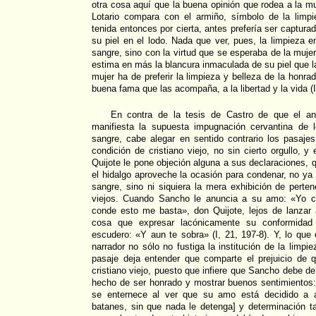
otra cosa aquí que la buena opinión que rodea a la mu
Lotario compara con el armiño, símbolo de la limp
tenida entonces por cierta, antes prefería ser captura
su piel en el lodo. Nada que ver, pues, la limpieza e
sangre, sino con la virtud que se esperaba de la mujer,
estima en más la blancura inmaculada de su piel que la 
mujer ha de preferir la limpieza y belleza de la honrad
buena fama que las acompaña, a la libertad y la vida (I
En contra de la tesis de Castro de que el aná
manifiesta la supuesta impugnación cervantina de 
sangre, cabe alegar en sentido contrario los pasaj
condición de cristiano viejo, no sin cierto orgullo, 
Quijote le pone objeción alguna a sus declaraciones,
el hidalgo aproveche la ocasión para condenar, no ya
sangre, sino ni siquiera la mera exhibición de perten
viejos. Cuando Sancho le anuncia a su amo: «Yo cr
conde esto me basta», don Quijote, lejos de lanzar 
cosa que expresar lacónicamente su conformidad
escudero: «Y aun te sobra» (I, 21, 197-8). Y, lo que 
narrador no sólo no fustiga la institución de la limp
pasaje deja entender que comparte el prejuicio de q
cristiano viejo, puesto que infiere que Sancho debe de
hecho de ser honrado y mostrar buenos sentimientos
se enternece al ver que su amo está decidido a a
batanes, sin que nada le detenga] y determinación