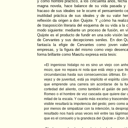
y como hombre práctico, a los cincuenta años, fecha
magna novela, hace balance de su vida pasada y re
fracaso de sus ideales se le ocurre el pensamiento ce
inutilidad práctica de sus ideales y de su valor he
reflexión da origen a don Quijote. Y ¿cómo ha reali
de trasposición literaria del esquema de su vida a la
modo siguiente: mediante un proceso de fusión, en vir
Quijote es el producto de fundir en una solo visión las
de Cervantes y sus decepciones seniles. En don Qu
fantasía la efigie de Cervantes como joven val
empresas, y la figura del mismo como viejo desenc
forma brillante como Maeztu expresa esta tesis:
«El ingenioso hidalgo no es sino un viejo con anh
mozo, que no repara ni nota que está viejo y que ll
circunstancias hasta sus consecuencias últimas. En
vejez y de juventud, está ya implícito el espíritu cóm
que emprende una carrera sin acordarse de la fu
cortedad del aliento, como también el galán de pe
Romeo o el hombre de voz cascada que quiere dar 
mitad de la escala. Y cuanto más excelso y trascendent
visible resultará la impotencia del gesto; pero com
por menos de simpatizar con la intención, la despropo
resultado nos hará unas veces reír entre las lágrimas y
que es el consuelo y la grandeza del
Quijote
.» (
Don J