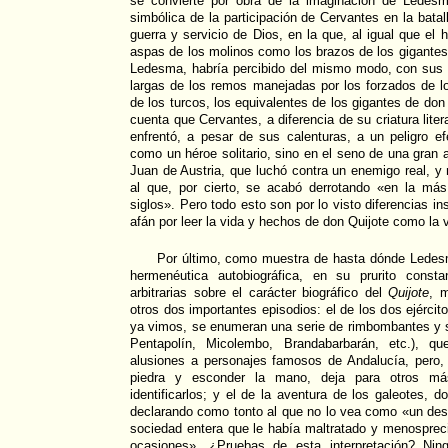
se convierte por obra de la imaginación de Ledesm
simbólica de la participación de Cervantes en la bata
guerra y servicio de Dios, en la que, al igual que el
aspas de los molinos como los brazos de los gigantes,
Ledesma, habría percibido del mismo modo, con sus c
largas de los remos manejadas por los forzados de l
de los turcos, los equivalentes de los gigantes de do
cuenta que Cervantes, a diferencia de su criatura liter
enfrentó, a pesar de sus calenturas, a un peligro e
como un héroe solitario, sino en el seno de una gran
Juan de Austria, que luchó contra un enemigo real, y 
al que, por cierto, se acabó derrotando «en la más
siglos». Pero todo esto son por lo visto diferencias i
afán por leer la vida y hechos de don Quijote como la
Por último, como muestra de hasta dónde Ledesm
hermenéutica autobiográfica, en su prurito consta
arbitrarias sobre el carácter biográfico del
Quijote
, 
otros dos importantes episodios: el de los dos ejérci
ya vimos, se enumeran una serie de rimbombantes y s
Pentapolín, Micolembo, Brandabarbarán, etc.), q
alusiones a personajes famosos de Andalucía, pero, s
piedra y esconder la mano, deja para otros más
identificarlos; y el de la aventura de los galeotes,
declarando como tonto al que no lo vea como «un des
sociedad entera que le había maltratado y menosprec
ocasiones». ¿Pruebas de esta interpretación? Nin