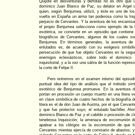
Quijote en desventuras y derrotas no es otro que 
dominico Juan Blanco de Paz, su delator en Argel d
quien, según Benjumea, utilizó, y éste es uno de lo
vuelta en España un arma tan poderosa como la Inq
perjuicio de Cervantes. Y la aventura de los encamis
el propio Benjumea selecciona como ejemplo de la f
esotérica, se convierte en un episodio que contiene
biográficos de Cervantes, algunos de los cuales so
Benjumea. En términos generales, la aventura de 
enlutados es, de acuerdo con su exégesis simbóli
persecución de que fue objeto Cervantes en la segu
enemigos eclesiásticos, sobre todo el dominico
inquisitorial, y a la vez una sátira de la función represo
la corte de Felipe II.
Pero entremos en el examen interno del episodi
puntual idea del tipo de análisis que el método simb
esotérico de Benjumea promueve. En la aventura de
portan en procesión un cuerpo muerto en una litera ve e
en clave simbólica de cuatro hechos de la biografía d
litera es el de don Juan de Austria, por el que Cervan
y que fue protector suyo; el enlutado bachiller, Al
dominico Blanco de Paz y el cabildo o procesión de cl
tenebrosa Inquisición; la amenaza de excomunión dir
apalear a los clérigos es la excomunión de que fu
Cervantes mientas ejercía de comisario de abastos; y