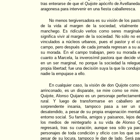
tras enterarse de que el
Quijote
apócrifo de Avellaneda
aragonesa para intervenir en una fiesta caballeresca.
No menos tergiversadora es su visión de los pas
de la vida al margen de la sociedad, vitalmente
manchego. Es ridículo verlos como seres marginal
significa vivir al margen de la sociedad. No sólo no 
vinculados a núcleos urbanos, pues el pastor y el ca
campo, pero después de cada jornada regresan a su a
su morada. En el campo trabajan, pero su morada es
cuanto a Marcela, la inverosímil pastora que decide v
en un ser marginal, no porque la sociedad la relegu
propia libertad; fue una decisión suya la que la condujo
nadie la empujase a ello.
En cualquier caso, la visión de don Quijote como
arrinconado, es un disparate, se mire como se mire.
Quijote, Alonso Quijano es un personaje perfectamen
rural. Y luego de transformarse en caballero 
sorprendente insania, tampoco pasa a ser un s
desatendido, a pesar de su propia enajenación mental
entorno social. Su familia, amigos y paisanos, lejos de
los medios de reintegrarlo a su vida de Alonso Q
regresará, tras su curación, aunque sea sólo ya par
personajes de toda condición y oficio con los que se
pesar de su locura, tampoco le dan de lado. Será para