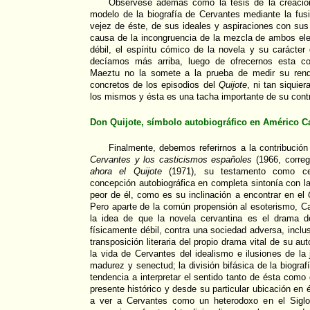
Obsérvese además cómo la tesis de la creación
modelo de la biografía de Cervantes mediante la fus
vejez de éste, de sus ideales y aspiraciones con sus 
causa de la incongruencia de la mezcla de ambos el
débil, el espíritu cómico de la novela y su carácte
decíamos más arriba, luego de ofrecernos esta co
Maeztu no la somete a la prueba de medir su rendi
concretos de los episodios del
Quijote
, ni tan siquie
los mismos y ésta es una tacha importante de su contr
Don Quijote, símbolo autobiográfico en Américo C
Finalmente, debemos referirnos a la contribució
Cervantes y los casticismos españoles
(1966, corre
ahora el Quijote
(1971), su testamento como ce
concepción autobiográfica en completa sintonía con l
peor de él, como es su inclinación a encontrar en el
Pero aparte de la común propensión al esoterismo, 
la idea de que la novela cervantina es el drama 
físicamente débil, contra una sociedad adversa, inclu
transposición literaria del propio drama vital de su aut
la vida de Cervantes del idealismo e ilusiones de la
madurez y senectud; la división bifásica de la biografí
tendencia a interpretar el sentido tanto de ésta como
presente histórico y desde su particular ubicación en
a ver a Cervantes como un heterodoxo en el Siglo