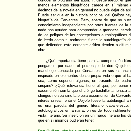
conocer la biografía del autor. Y, desde luego, el 
menos elementos biográficos carece en sí mismo de
decimos de la novela en general no puede dejar de apl
Puede ser que en la historia principal del
Quijote
ha
biografía de Cervantes. Pero, aparte de que no pued
conocimiento independiente por otras fuentes de la r
nada nos ayudan para comprender la grandeza literaria
de los peligros de las concepciones autobiográficas 
de leerlo como si realmente fuese la autobiografía de
que defienden esta corriente crítica tienden a difumin
obra.
¿Qué importancia tiene para la comprensión litera
pongamos por caso, el personaje de don Quijote e
manchego conocido por Cervantes en sus estanci
inspirado en elementos de su propia vida o que el b
sea, como suponen algunos, un trasunto del padre
cirujano? ¿Qué relevancia tiene el que, por poner
excomunión con la que el clérigo bachiller amenaza a 
clérigos no sea sino la propia excomunión de Cervante
interés si realmente el
Quijote
fuese la autobiografía
es una parodia del género literario caballeresco
autobiográficos en la narración es del todo indiferen
vista literario. Su inserción en un marco literario los d
que en sí mismos pudieran tener.