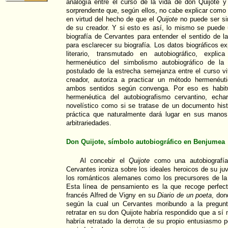
analogía entre el curso de la vida de don Quijote y
sorprendente que, según ellos, no cabe explicar como 
en virtud del hecho de que el
Quijote
no puede ser sin
de su creador. Y si esto es así, lo mismo se puede 
biografía de Cervantes para entender el sentido de l
para esclarecer su biografía. Los datos biográficos e
literario, transmutado en autobiográfico, explica
hermenéutico del simbolismo autobiográfico de la
postulado de la estrecha semejanza entre el curso vi
creador, autoriza a practicar un método hermenéu
ambos sentidos según convenga. Por eso es habitua
hermenéutica del autobiografismo cervantino, echar
novelístico como si se tratase de un documento hist
práctica que naturalmente dará lugar en sus mano
arbitrariedades.
Don Quijote, símbolo autobiográfico en Benjumea
Al concebir el
Quijote
como una autobiografía
Cervantes ironiza sobre los ideales heroicos de su ju
los románticos alemanes como los precursores de la 
Esta línea de pensamiento es la que recoge perfect
francés Alfred de Vigny en su
Diario de un poeta
, don
según la cual un Cervantes moribundo a la pregunt
retratar en su don Quijote habría respondido que a s
habría retratado la derrota de su propio entusiasmo p