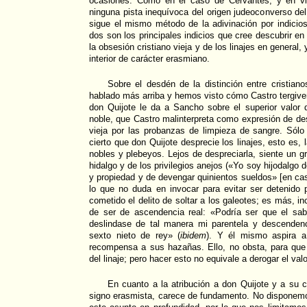
ocasiones. Como en el caso de Cervantes, y en vi
ninguna pista inequívoca del origen judeoconverso del
sigue el mismo método de la adivinación por indicio
dos son los principales indicios que cree descubrir en
la obsesión cristiano vieja y de los linajes en general, 
interior de carácter erasmiano.
Sobre el desdén de la distinción entre cristia
hablado más arriba y hemos visto cómo Castro tergiver
don Quijote le da a Sancho sobre el superior valor de
noble, que Castro malinterpreta como expresión de des
vieja por las probanzas de limpieza de sangre. Só
cierto que don Quijote desprecie los linajes, esto es, 
nobles y plebeyos. Lejos de despreciarla, siente un g
hidalgo y de los privilegios anejos («Yo soy hijodalgo 
y propiedad y de devengar quinientos sueldos» [en caso 
lo que no duda en invocar para evitar ser detenido p
cometido el delito de soltar a los galeotes; es más, in
de ser de ascendencia real: «Podría ser que el sabi
deslindase de tal manera mi parentela y descenden
sexto nieto de rey» (
ibidem
). Y él mismo aspira 
recompensa a sus hazañas. Ello, no obsta, para que 
del linaje; pero hacer esto no equivale a derogar el valor
En cuanto a la atribución a don Quijote y a su c
signo erasmista, carece de fundamento. No disponemo