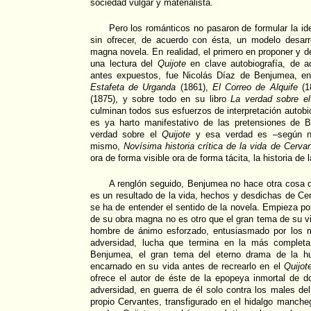
sociedad vulgar y materialista.
Pero los románticos no pasaron de formular la i
sin ofrecer, de acuerdo con ésta, un modelo desar
magna novela. En realidad, el primero en proponer y d
una lectura del
Quijote
en clave autobiografía, de a
antes expuestos, fue Nicolás Díaz de Benjumea, e
Estafeta de Urganda
(1861),
El Correo de Alquife
(1
(1875), y sobre todo en su libro
La verdad sobre el
culminan todos sus esfuerzos de interpretación autobiog
es ya harto manifestativo de las pretensiones de Be
verdad sobre el
Quijote
y esa verdad es –según nos
mismo,
Novísima historia crítica de la vida de Cerva
ora de forma visible ora de forma tácita, la historia de
A renglón seguido, Benjumea no hace otra cosa 
es un resultado de la vida, hechos y desdichas de Cer
se ha de entender el sentido de la novela. Empieza po
de su obra magna no es otro que el gran tema de su vid
hombre de ánimo esforzado, entusiasmado por los m
adversidad, lucha que termina en la más completa
Benjumea, el gran tema del eterno drama de la h
encarnado en su vida antes de recrearlo en el
Quijot
ofrece el autor de éste de la epopeya inmortal de d
adversidad, en guerra de él solo contra los males de
propio Cervantes, transfigurado en el hidalgo manch