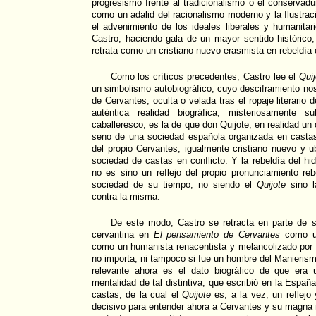
progresismo frente al tradicionalismo o el conservadu
como un adalid del racionalismo moderno y la Ilustrac
el advenimiento de los ideales liberales y humanita
Castro, haciendo gala de un mayor sentido histórico,
retrata como un cristiano nuevo erasmista en rebeldía 
Como los críticos precedentes, Castro lee el
Quij
un simbolismo autobiográfico, cuyo desciframiento nos
de Cervantes, oculta o velada tras el ropaje literario d
auténtica realidad biográfica, misteriosamente s
caballeresco, es la de que don Quijote, en realidad un 
seno de una sociedad española organizada en castas 
del propio Cervantes, igualmente cristiano nuevo y 
sociedad de castas en conflicto. Y la rebeldía del hi
no es sino un reflejo del propio pronunciamiento re
sociedad de su tiempo, no siendo el
Quijote
sino l
contra la misma.
De este modo, Castro se retracta en parte de su
cervantina en
El pensamiento de Cervantes
como un
como un humanista renacentista y melancolizado por 
no importa, ni tampoco si fue un hombre del Manierism
relevante ahora es el dato biográfico de que era 
mentalidad de tal distintiva, que escribió en la Españ
castas, de la cual el
Quijote
es, a la vez, un reflejo 
decisivo para entender ahora a Cervantes y su magna n