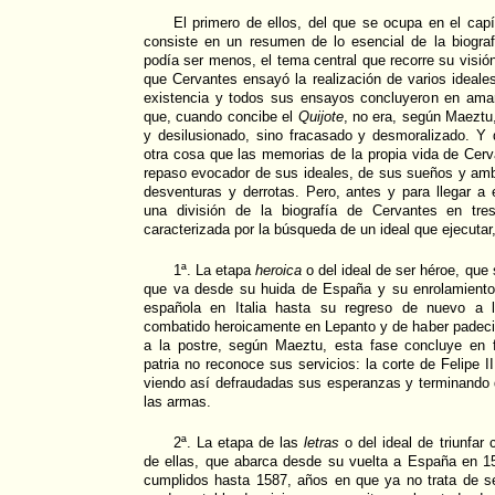
El primero de ellos, del que se ocupa en el cap
consiste en un resumen de lo esencial de la biograf
podía ser menos, el tema central que recorre su visión
que Cervantes ensayó la realización de varios ideale
existencia y todos sus ensayos concluyeron en am
que, cuando concibe el
Quijote
, no era, según Maeztu
y desilusionado, sino fracasado y desmoralizado. Y
otra cosa que las memorias de la propia vida de Cer
repaso evocador de sus ideales, de sus sueños y amb
desventuras y derrotas. Pero, antes y para llegar a
una división de la biografía de Cervantes en tre
caracterizada por la búsqueda de un ideal que ejecutar,
1ª. La etapa
heroica
o del ideal de ser héroe, que
que va desde su huida de España y su enrolamient
española en Italia hasta su regreso de nuevo a l
combatido heroicamente en Lepanto y de haber padecido
a la postre, según Maeztu, esta fase concluye en 
patria no reconoce sus servicios: la corte de Felipe 
viendo así defraudadas sus esperanzas y terminando 
las armas.
2ª. La etapa de las
letras
o del ideal de triunfar
de ellas, que abarca desde su vuelta a España en 15
cumplidos hasta 1587, años en que ya no trata de se