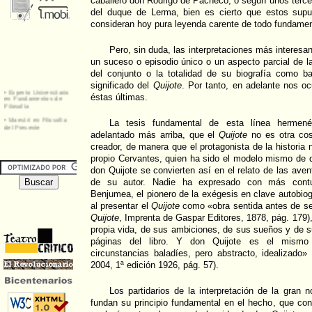
caballero don Rodrigo de Pacheco; o según unos tercer
del duque de Lerma, bien es cierto que estos supu
consideran hoy pura leyenda carente de todo fundamen
Pero, sin duda, las interpretaciones más interesa
un suceso o episodio único o un aspecto parcial de la
del conjunto o la totalidad de su biografía como ba
significado del
Quijote
. Por tanto, en adelante nos 
éstas últimas.
La tesis fundamental de esta línea herme
adelantado más arriba, que el
Quijote
no es otra cos
creador, de manera que el protagonista de la historia n
propio Cervantes, quien ha sido el modelo mismo de 
don Quijote se convierten así en el relato de las aven
de su autor. Nadie ha expresado con más contun
Benjumea, el pionero de la exégesis en clave autobiog
al presentar el
Quijote
como «obra sentida antes de ser
Quijote
, Imprenta de Gaspar Editores, 1878, pág. 179)
propia vida, de sus ambiciones, de sus sueños y de s
páginas del libro. Y don Quijote es el mismo
circunstancias baladíes, pero abstracto, idealizado» 
2004, 1ª edición 1926, pág. 57).
Los partidarios de la interpretación de la gran n
fundan su principio fundamental en el hecho, que cons