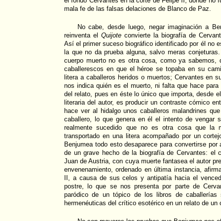
el fondo Cervantes en la corte de Felipe II, donde no
mala fe de las falsas delaciones de Blanco de Paz.
No cabe, desde luego, negar imaginación a Be
reinventa el
Quijote
convierte la biografía de Cervan
Así el primer suceso biográfico identificado por él no 
la que no da prueba alguna, salvo meras conjeturas.
cuerpo muerto no es otra cosa, como ya sabemos, q
caballerescos en que el héroe se topaba en su cam
litera a caballeros heridos o muertos; Cervantes en s
nos indica quién es el muerto, ni falta que hace para 
del relato, pues en éste lo único que importa, desde el
literaria del autor, es producir un contraste cómico ent
hace ver al hidalgo unos caballeros malandrines que
caballero, lo que genera en él el intento de vengar s
realmente sucedido que no es otra cosa que la mu
transportado en una litera acompañado por un corte
Benjumea todo esto desaparece para convertirse por 
de un grave hecho de la biografía de Cervantes: el 
Juan de Austria, con cuya muerte fantasea el autor p
envenenamiento, ordenado en última instancia, afirm
II, a causa de sus celos y antipatía hacia el vence
postre, lo que se nos presenta por parte de Cervan
paródico de un tópico de los libros de caballerías
hermenéuticas del crítico esotérico en un relato de un 