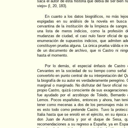
saca el autor de esta historia que debía de ser bien n
viejo» (I, 20, 183).
En cuanto a los datos biográficos, no más lejo
espigadas en su análisis de la novela en busca
cervantina de la institución de la limpieza de sangre
una lista de meros indicios, como la profesión d
mudanzas de ciudad, el casi nulo favor oficial de qu
enumeración de supuestos indicios, que admiten ad
constituyen prueba alguna. La única prueba válida e in
de un documento de archivo, que ni Castro ni ning
hasta el momento.
Por lo demás, el especial énfasis de Castro 
Cervantes en la sociedad de su tiempo como señal 
convertirlo en punto central de su interpretación del
Qu
la biografía de su autor es verdaderamente peregrino.
marginal o marginado. No disfrutar del favor oficial no
propio Castro, quizá consciente de sus exageraciones,
fue ayudado por el arzobispo de Toledo, Bernardo
Lemos. Pocos españoles, entonces y ahora, han tenid
tener como mecenas a dos de los personajes más in
es esto todo como pretende Castro. Tuvo la protecc
Italia hasta que se enroló en el ejército, en su época
don Juan de Austria y por el duque de Sesa, qu
recomendaciones a su regreso a España; ya en Españ