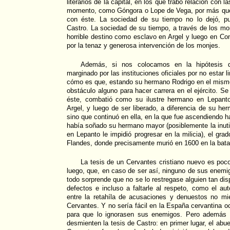
literarios de la capital, en los que trabó relación con la
momento, como Góngora o Lope de Vega, por más que
con éste. La sociedad de su tiempo no lo dejó, p
Castro. La sociedad de su tiempo, a través de los monj
horrible destino como esclavo en Argel y luego en Con
por la tenaz y generosa intervención de los monjes.
Además, si nos colocamos en la hipótesis 
marginado por las instituciones oficiales por no estar 
cómo es que, estando su hermano Rodrigo en el mismo
obstáculo alguno para hacer carrera en el ejército. S
éste, combatió como su ilustre hermano en Lepanto,
Argel, y luego de ser liberado, a diferencia de su he
sino que continuó en ella, en la que fue ascendiendo ha
había soñado su hermano mayor (posiblemente la inuti
en Lepanto le impidió progresar en la milicia), el grad
Flandes, donde precisamente murió en 1600 en la bata
La tesis de un Cervantes cristiano nuevo es poc
luego, que, en caso de ser así, ninguno de sus enemi
todo sorprende que no se lo restregase alguien tan di
defectos e incluso a faltarle al respeto, como el au
entre la retahíla de acusaciones y denuestos no mi
Cervantes. Y no sería fácil en la España cervantina o
para que lo ignorasen sus enemigos. Pero además 
desmienten la tesis de Castro: en primer lugar, el abue