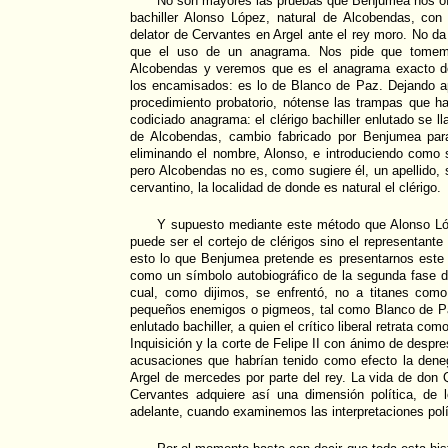
No son mayores las pruebas que Benjumea nos ofrec
bachiller Alonso López, natural de Alcobendas, co
delator de Cervantes en Argel ante el rey moro. No d
que el uso de un anagrama. Nos pide que tome
Alcobendas y veremos que es el anagrama exacto de
los encamisados: es lo de Blanco de Paz. Dejando ap
procedimiento probatorio, nótense las trampas que h
codiciado anagrama: el clérigo bachiller enlutado se 
de Alcobendas, cambio fabricado por Benjumea par
eliminando el nombre, Alonso, e introduciendo como 
pero Alcobendas no es, como sugiere él, un apellido, s
cervantino, la localidad de donde es natural el clérigo.
Y supuesto mediante este método que Alonso L
puede ser el cortejo de clérigos sino el representante
esto lo que Benjumea pretende es presentarnos este
como un símbolo autobiográfico de la segunda fase d
cual, como dijimos, se enfrentó, no a titanes com
pequeños enemigos o pigmeos, tal como Blanco de Paz
enlutado bachiller, a quien el crítico liberal retrata co
Inquisición y la corte de Felipe II con ánimo de despre
acusaciones que habrían tenido como efecto la dene
Argel de mercedes por parte del rey. La vida de don 
Cervantes adquiere así una dimensión política, d
adelante, cuando examinemos las interpretaciones polí