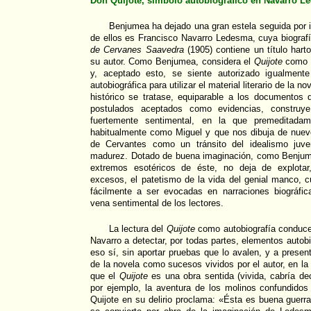
Don Quijote, símbolo autobiográfico en Navarro 
Benjumea ha dejado una gran estela seguida por 
de ellos es Francisco Navarro Ledesma, cuya biograf
de Cervanes Saavedra
(1905) contiene un título harto
su autor. Como Benjumea, considera el
Quijote
como l
y, aceptado esto, se siente autorizado igualmente
autobiográfica para utilizar el material literario de la
histórico se tratase, equiparable a los documentos 
postulados aceptados como evidencias, construy
fuertemente sentimental, en la que premeditada
habitualmente como Miguel y que nos dibuja de nuevo
de Cervantes como un tránsito del idealismo juve
madurez. Dotado de buena imaginación, como Benjumea
extremos esotéricos de éste, no deja de explota
excesos, el patetismo de la vida del genial manco, 
fácilmente a ser evocadas en narraciones biográfic
vena sentimental de los lectores.
La lectura del
Quijote
como autobiografía conduce
Navarro a detectar, por todas partes, elementos autob
eso sí, sin aportar pruebas que lo avalen, y a presen
de la novela como sucesos vividos por el autor, en 
que el
Quijote
es una obra sentida (vivida, cabría dec
por ejemplo, la aventura de los molinos confundidos
Quijote en su delirio proclama: «Ésta es buena guerra