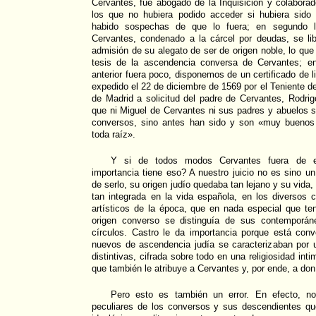
Cervantes, fue abogado de la Inquisición y colaborad
los que no hubiera podido acceder si hubiera sido 
habido sospechas de que lo fuera; en segundo l
Cervantes, condenado a la cárcel por deudas, se li
admisión de su alegato de ser de origen noble, lo que
tesis de la ascendencia conversa de Cervantes; en 
anterior fuera poco, disponemos de un certificado de 
expedido el 22 de diciembre de 1569 por el Teniente de 
de Madrid a solicitud del padre de Cervantes, Rodri
que ni Miguel de Cervantes ni sus padres y abuelos s
conversos, sino antes han sido y son «muy buenos c
toda raíz».
Y si de todos modos Cervantes fuera de es
importancia tiene eso? A nuestro juicio no es sino u
de serlo, su origen judío quedaba tan lejano y su vida,
tan integrada en la vida española, en los diversos cí
artísticos de la época, que en nada especial que t
origen converso se distinguía de sus contemporán
círculos. Castro le da importancia porque está conv
nuevos de ascendencia judía se caracterizaban por u
distintivas, cifrada sobre todo en una religiosidad int
que también le atribuye a Cervantes y, por ende, a don
Pero esto es también un error. En efecto, n
peculiares de los conversos y sus descendientes qu