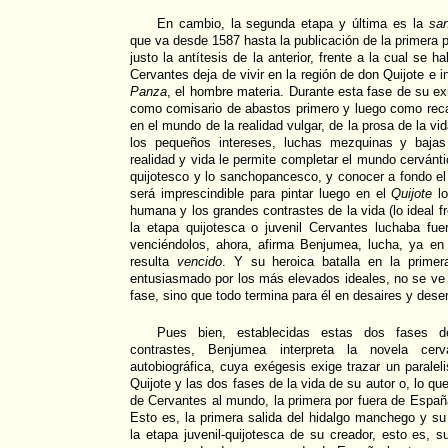
En cambio, la segunda etapa y última es la
sa
que va desde 1587 hasta la publicación de la primera 
justo la antítesis de la anterior, frente a la cual se 
Cervantes deja de vivir en la región de don Quijote e 
Panza
, el hombre materia. Durante esta fase de su e
como comisario de abastos primero y luego como reca
en el mundo de la realidad vulgar, de la prosa de la vida
los pequeños intereses, luchas mezquinas y bajas
realidad y vida le permite completar el mundo cervánti
quijotesco y lo sanchopancesco, y conocer a fondo el
será imprescindible para pintar luego en el
Quijote
l
humana y los grandes contrastes de la vida (lo ideal fre
la etapa quijotesca o juvenil Cervantes luchaba fue
venciéndolos, ahora, afirma Benjumea, lucha, ya en 
resulta
vencido
. Y su heroica batalla en la primer
entusiasmado por los más elevados ideales, no se v
fase, sino que todo termina para él en desaires y des
Pues bien, establecidas estas dos fases d
contrastes, Benjumea interpreta la novela cer
autobiográfica, cuya exégesis exige trazar un paralel
Quijote y las dos fases de la vida de su autor o, lo qu
de Cervantes al mundo, la primera por fuera de España
Esto es, la primera salida del hidalgo manchego y su
la etapa juvenil-quijotesca de su creador, esto es, 