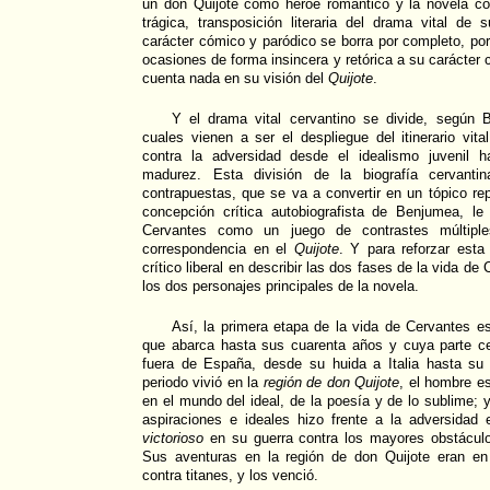
un don Quijote como héroe romántico y la novela c
trágica, transposición literaria del drama vital d
carácter cómico y paródico se borra por completo, p
ocasiones de forma insincera y retórica a su carácter
cuenta nada en su visión del
Quijote
.
Y el drama vital cervantino se divide, según 
cuales vienen a ser el despliegue del itinerario vit
contra la adversidad desde el idealismo juvenil 
madurez. Esta división de la biografía cervanti
contrapuestas, que se va a convertir en un tópico rep
concepción crítica autobiografista de Benjumea, le 
Cervantes como un juego de contrastes múltiple
correspondencia en el
Quijote
. Y para reforzar esta
crítico liberal en describir las dos fases de la vida d
los dos personajes principales de la novela.
Así, la primera etapa de la vida de Cervantes e
que abarca hasta sus cuarenta años y cuya parte c
fuera de España, desde su huida a Italia hasta su 
periodo vivió en la
región de don Quijote
, el hombre es
en el mundo del ideal, de la poesía y de lo sublime; 
aspiraciones e ideales hizo frente a la adversidad 
victorioso
en su guerra contra los mayores obstáculo
Sus aventuras en la región de don Quijote eran en
contra titanes, y los venció.