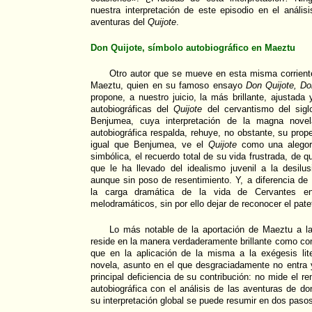
nuestra interpretación de este episodio en el análi
aventuras del
Quijote
.
Don Quijote, símbolo autobiográfico en Maeztu
Otro autor que se mueve en esta misma corrien
Maeztu, quien en su famoso ensayo
Don Quijote, Do
propone, a nuestro juicio, la más brillante, ajustada
autobiográficas del
Quijote
del cervantismo del sig
Benjumea, cuya interpretación de la magna novel
autobiográfica respalda, rehuye, no obstante, su prop
igual que Benjumea, ve el
Quijote
como una alegor
simbólica, el recuerdo total de su vida frustrada, de q
que le ha llevado del idealismo juvenil a la desil
aunque sin poso de resentimiento. Y, a diferencia d
la carga dramática de la vida de Cervantes en
melodramáticos, sin por ello dejar de reconocer el pat
Lo más notable de la aportación de Maeztu a la
reside en la manera verdaderamente brillante como co
que en la aplicación de la misma a la exégesis lite
novela, asunto en el que desgraciadamente no entra y 
principal deficiencia de su contribución: no mide el re
autobiográfica con el análisis de las aventuras de do
su interpretación global se puede resumir en dos paso