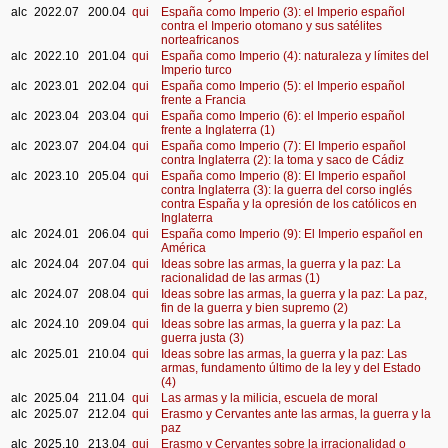
alc
2022.07
200.04
qui
España como Imperio (3): el Imperio español
contra el Imperio otomano y sus satélites
norteafricanos
alc
2022.10
201.04
qui
España como Imperio (4): naturaleza y límites del
Imperio turco
alc
2023.01
202.04
qui
España como Imperio (5): el Imperio español
frente a Francia
alc
2023.04
203.04
qui
España como Imperio (6): el Imperio español
frente a Inglaterra (1)
alc
2023.07
204.04
qui
España como Imperio (7): El Imperio español
contra Inglaterra (2): la toma y saco de Cádiz
alc
2023.10
205.04
qui
España como Imperio (8): El Imperio español
contra Inglaterra (3): la guerra del corso inglés
contra España y la opresión de los católicos en
Inglaterra
alc
2024.01
206.04
qui
España como Imperio (9): El Imperio español en
América
alc
2024.04
207.04
qui
Ideas sobre las armas, la guerra y la paz: La
racionalidad de las armas (1)
alc
2024.07
208.04
qui
Ideas sobre las armas, la guerra y la paz: La paz,
fin de la guerra y bien supremo (2)
alc
2024.10
209.04
qui
Ideas sobre las armas, la guerra y la paz: La
guerra justa (3)
alc
2025.01
210.04
qui
Ideas sobre las armas, la guerra y la paz: Las
armas, fundamento último de la ley y del Estado
(4)
alc
2025.04
211.04
qui
Las armas y la milicia, escuela de moral
alc
2025.07
212.04
qui
Erasmo y Cervantes ante las armas, la guerra y la
paz
alc
2025.10
213.04
qui
Erasmo y Cervantes sobre la irracionalidad o