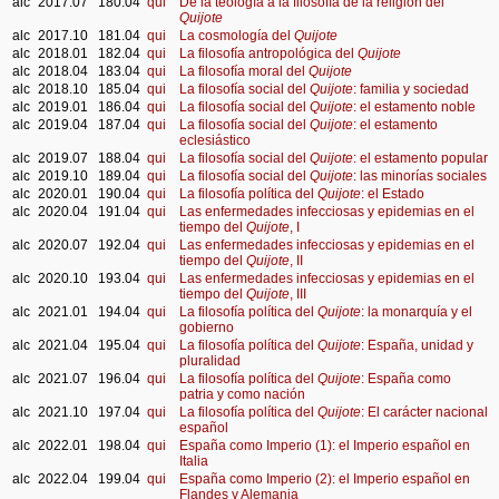
alc
2017.07
180.04
qui
De la teología a la filosofía de la religión del
Quijote
alc
2017.10
181.04
qui
La cosmología del
Quijote
alc
2018.01
182.04
qui
La filosofía antropológica del
Quijote
alc
2018.04
183.04
qui
La filosofía moral del
Quijote
alc
2018.10
185.04
qui
La filosofía social del
Quijote
: familia y sociedad
alc
2019.01
186.04
qui
La filosofía social del
Quijote
: el estamento noble
alc
2019.04
187.04
qui
La filosofía social del
Quijote
: el estamento
eclesiástico
alc
2019.07
188.04
qui
La filosofía social del
Quijote
: el estamento popular
alc
2019.10
189.04
qui
La filosofía social del
Quijote
: las minorías sociales
alc
2020.01
190.04
qui
La filosofía política del
Quijote
: el Estado
alc
2020.04
191.04
qui
Las enfermedades infecciosas y epidemias en el
tiempo del
Quijote
, I
alc
2020.07
192.04
qui
Las enfermedades infecciosas y epidemias en el
tiempo del
Quijote
, II
alc
2020.10
193.04
qui
Las enfermedades infecciosas y epidemias en el
tiempo del
Quijote
, III
alc
2021.01
194.04
qui
La filosofía política del
Quijote
: la monarquía y el
gobierno
alc
2021.04
195.04
qui
La filosofía política del
Quijote
: España, unidad y
pluralidad
alc
2021.07
196.04
qui
La filosofía política del
Quijote
: España como
patria y como nación
alc
2021.10
197.04
qui
La filosofía política del
Quijote
: El carácter nacional
español
alc
2022.01
198.04
qui
España como Imperio (1): el Imperio español en
Italia
alc
2022.04
199.04
qui
España como Imperio (2): el Imperio español en
Flandes y Alemania