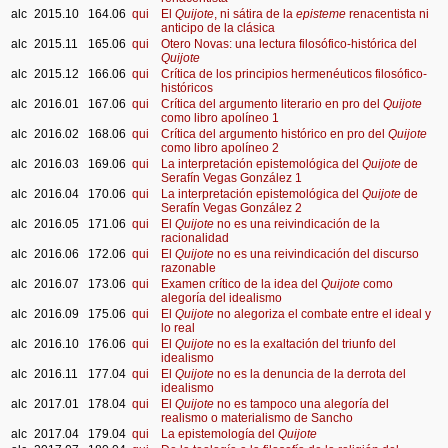
alc
2015.10
164.06
qui
El
Quijote
, ni sátira de la
episteme
renacentista ni
anticipo de la clásica
alc
2015.11
165.06
qui
Otero Novas: una lectura filosófico-histórica del
Quijote
alc
2015.12
166.06
qui
Crítica de los principios hermenéuticos filosófico-
históricos
alc
2016.01
167.06
qui
Crítica del argumento literario en pro del
Quijote
como libro apolíneo 1
alc
2016.02
168.06
qui
Crítica del argumento histórico en pro del
Quijote
como libro apolíneo 2
alc
2016.03
169.06
qui
La interpretación epistemológica del
Quijote
de
Serafín Vegas González 1
alc
2016.04
170.06
qui
La interpretación epistemológica del
Quijote
de
Serafín Vegas González 2
alc
2016.05
171.06
qui
El
Quijote
no es una reivindicación de la
racionalidad
alc
2016.06
172.06
qui
El
Quijote
no es una reivindicación del discurso
razonable
alc
2016.07
173.06
qui
Examen crítico de la idea del
Quijote
como
alegoría del idealismo
alc
2016.09
175.06
qui
El
Quijote
no alegoriza el combate entre el ideal y
lo real
alc
2016.10
176.06
qui
El
Quijote
no es la exaltación del triunfo del
idealismo
alc
2016.11
177.04
qui
El
Quijote
no es la denuncia de la derrota del
idealismo
alc
2017.01
178.04
qui
El
Quijote
no es tampoco una alegoría del
realismo o materialismo de Sancho
alc
2017.04
179.04
qui
La epistemología del
Quijote