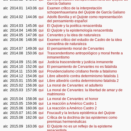
García Galiano
alc
2014.01
143.06
qui
Examen crítico de la interpretación
schopenhaueriana del
Quijote
de García Galiano
alc
2014.02
144.06
qui
Adolfo Bonilla y el
Quijote
como representación
del pensamiento español
alc
2014.03
145.06
qui
El
Quijote
y la poética renacentista
alc
2014.04
146.06
qui
El
Quijote
y la epistemología renacentista
alc
2014.05
147.06
qui
Cervantes y la idea de naturaleza
alc
2014.06
148.06
qui
Examen crítico del estudio de Castro de la idea
cervantina de naturaleza
alc
2014.07
149.06
qui
El pensamiento moral de Cervantes
alc
2014.08
150.06
qui
Trascendentismo antropológico y moral frente a
inmanentismo
alc
2014.09
151.06
qui
Justicia trascendente y justicia inmanente
alc
2014.10
152.06
qui
El pensamiento de Cervantes no es fatalista
alc
2014.11
153.06
qui
Providencialismo cristiano frente a fatalismo
alc
2014.12
154.06
qui
Libre albedrío contra determinismo fatalista 1
alc
2015.01
155.06
qui
Libre albedrío contra determinismo fatalista 2
alc
2015.02
156.06
qui
La moral de Cervantes: el adulterio
alc
2015.03
157.06
qui
La moral de Cervantes: la libertad de amar y de
matrimonio
alc
2015.04
158.06
qui
La moral de Cervantes: el honor
alc
2015.05
159.06
qui
La reacción a Américo Castro 1
alc
2015.06
160.06
qui
La reacción a Américo Castro 2
alc
2015.07
161.06
qui
Foucault y la lectura epistémica del
Quijote
alc
2015.08
162.06
qui
Crítica de la doctrina de las
epistemes
como
premisas hermenéuticas
alc
2015.09
163.06
qui
El Quijote no es un reflejo de la episteme
renacentista