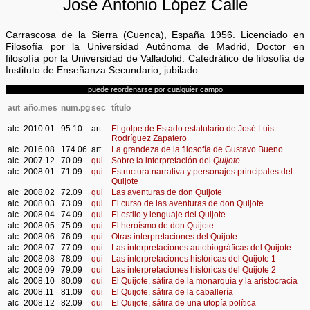
José Antonio López Calle
Carrascosa de la Sierra (Cuenca), España 1956. Licenciado en
Filosofía por la Universidad Autónoma de Madrid, Doctor en
filosofía por la Universidad de Valladolid. Catedrático de filosofía de
Instituto de Enseñanza Secundario, jubilado.
puede reordenarse por cualquier campo
aut
año.mes
num.pg
sec
título
alc
2010.01
95.10
art
El golpe de Estado estatutario de José Luis
Rodríguez Zapatero
alc
2016.08
174.06
art
La grandeza de la filosofía de Gustavo Bueno
alc
2007.12
70.09
qui
Sobre la interpretación del
Quijote
alc
2008.01
71.09
qui
Estructura narrativa y personajes principales del
Quijote
alc
2008.02
72.09
qui
Las aventuras de don Quijote
alc
2008.03
73.09
qui
El curso de las aventuras de don Quijote
alc
2008.04
74.09
qui
El estilo y lenguaje del Quijote
alc
2008.05
75.09
qui
El heroísmo de don Quijote
alc
2008.06
76.09
qui
Otras interpretaciones del Quijote
alc
2008.07
77.09
qui
Las interpretaciones autobiográficas del Quijote
alc
2008.08
78.09
qui
Las interpretaciones históricas del Quijote 1
alc
2008.09
79.09
qui
Las interpretaciones históricas del Quijote 2
alc
2008.10
80.09
qui
El Quijote, sátira de la monarquía y la aristocracia
alc
2008.11
81.09
qui
El Quijote, sátira de la caballería
alc
2008.12
82.09
qui
El Quijote, sátira de una utopía política