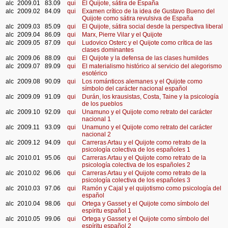
alc
2009.01
83.09
qui
El Quijote, sátira de España
alc
2009.02
84.09
qui
Examen crítico de la idea de Gustavo Bueno del
Quijote como sátira revulsiva de España
alc
2009.03
85.09
qui
El Quijote, sátira social desde la perspectiva liberal
alc
2009.04
86.09
qui
Marx, Pierre Vilar y el Quijote
alc
2009.05
87.09
qui
Ludovico Osterc y el Quijote como crítica de las
clases dominantes
alc
2009.06
88.09
qui
El Quijote y la defensa de las clases humildes
alc
2009.07
89.09
qui
El materialismo histórico al servicio del alegorismo
esotérico
alc
2009.08
90.09
qui
Los románticos alemanes y el Quijote como
símbolo del carácter nacional español
alc
2009.09
91.09
qui
Durán, los krausistas, Costa, Taine y la psicología
de los pueblos
alc
2009.10
92.09
qui
Unamuno y el Quijote como retrato del carácter
nacional 1
alc
2009.11
93.09
qui
Unamuno y el Quijote como retrato del carácter
nacional 2
alc
2009.12
94.09
qui
Carreras Artau y el Quijote como retrato de la
psicología colectiva de los españoles 1
alc
2010.01
95.06
qui
Carreras Artau y el Quijote como retrato de la
psicología colectiva de los españoles 2
alc
2010.02
96.06
qui
Carreras Artau y el Quijote como retrato de la
psicología colectiva de los españoles 3
alc
2010.03
97.06
qui
Ramón y Cajal y el quijotismo como psicología del
español
alc
2010.04
98.06
qui
Ortega y Gasset y el Quijote como símbolo del
espíritu español 1
alc
2010.05
99.06
qui
Ortega y Gasset y el Quijote como símbolo del
espíritu español 2