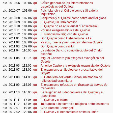
alc
2010.06
100.06
qui
Crítica general de las interpretaciones
psicológicas del Quijote
alc
2010.07
101.06
qui
Puichblanch y el Quijote como sátira de la
Inquisición
alc
2010.08
102.06
qui
Benjumea y el Quijote como sátira antirreligiosa
alc
2010.09
103.06
qui
El
Quijote
, un libro católico
alc
2010.10
104.06
qui
El Quijote no es anticlerical ni antieclesial
alc
2010.11
105.06
qui
Por una exégesis bíblica del
Quijote
alc
2010.12
106.06
qui
El simbolismo religioso del
Quijote
alc
2011.01
107.06
qui
Don Quijote como Caballero de la Fe
alc
2011.02
108.06
qui
Pasión, muerte y resurrección de don Quijote
alc
2011.03
109.06
qui
Don Quijote como santo
alc
2011.04
110.06
qui
La vida de Sancho como discípulo del Cristo
español
alc
2011.05
111.06
qui
Miguel Cortacero y la exégesis evangélica del
Quijote
alc
2011.06
112.06
qui
Américo Castro y la exégesis erasmista del
Quijote
alc
2011.07
113.06
qui
El erasmismo antiteológico y procaritativo del
Quijote
alc
2011.08
114.06
qui
El Caballero del Verde Gabán, un modelo de
religiosidad erasmiana
alc
2011.09
115.06
qui
El erasmismo reforzado en
Erasmo en tiempo de
Cervantes
alc
2011.10
116.06
qui
La religiosidad judeoconversa del
Quijote
y el
erasmismo
alc
2011.11
117.06
qui
El
Quijote
y el islam
alc
2011.12
118.06
qui
Tolerancia e intolerancia religiosa entre los moros
alc
2012.01
119.06
qui
Cide Hamete Benengeli
alc
2012.02
120.06
qui
El
Quijote
y el pensamiento antimusulmán