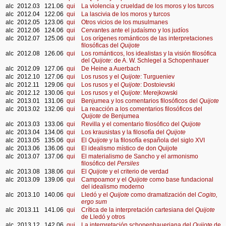
alc
2012.03
121.06
qui
La violencia y crueldad de los moros y los turcos
alc
2012.04
122.06
qui
La lascivia de los moros y turcos
alc
2012.05
123.06
qui
Otros vicios de los musulmanes
alc
2012.06
124.06
qui
Cervantes ante el judaísmo y los judíos
alc
2012.07
125.06
qui
Los orígenes románticos de las interpretaciones
filosóficas del
Quijote
alc
2012.08
126.06
qui
Los románticos, los idealistas y la visión filosófica
del
Quijote
: de A. W. Schlegel a Schopenhauer
alc
2012.09
127.06
qui
De Heine a Auerbach
alc
2012.10
127.06
qui
Los rusos y el
Quijote
: Turgueniev
alc
2012.11
129.06
qui
Los rusos y el
Quijote
: Dostoievski
alc
2012.12
130.06
qui
Los rusos y el
Quijote
: Merejkowski
alc
2013.01
131.06
qui
Benjumea y los comentarios filosóficos del
Quijote
alc
2013.02
132.06
qui
La reacción a los comentarios filosóficos del
Quijote
de Benjumea
alc
2013.03
133.06
qui
Revilla y el comentario filosófico del
Quijote
alc
2013.04
134.06
qui
Los krausistas y la filosofía del
Quijote
alc
2013.05
135.06
qui
El
Quijote
y la filosofía española del siglo XVI
alc
2013.06
136.06
qui
El idealismo místico de don Quijote
alc
2013.07
137.06
qui
El materialismo de Sancho y el armonismo
filosófico del
Persiles
alc
2013.08
138.06
qui
El
Quijote
y el criterio de verdad
alc
2013.09
139.06
qui
Campoamor y el
Quijote
como base fundacional
del idealismo moderno
alc
2013.10
140.06
qui
Lledó y el
Quijote
como dramatización del
Cogito,
ergo sum
alc
2013.11
141.06
qui
Crítica de la interpretación cartesiana del
Quijote
de Lledó y otros
alc
2013.12
142.06
qui
La interpretación schopenhaueriana del
Quijote
de